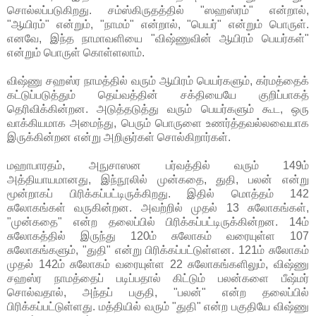
சொல்லப்படுகிறது. சம்ஸ்கிருதத்தில் "ஸஹஸ்ரம்" என்றால்,
"ஆயிரம்" என்றும், "நாமம்" என்றால், "பெயர்" என்றும் பொருள்.
எனவே, இந்த நாமாவளியை "விஷ்ணுவின் ஆயிரம் பெயர்கள்"
என்றும் பொருள் கொள்ளலாம்.
விஷ்ணு சஹஸ்ர நாமத்தில் வரும் ஆயிரம் பெயர்களும், கர்மத்தைக்
கட்டுப்படுத்தும் தெய்வத்தின் சக்தியையே குறிப்பாகத்
தெரிவிக்கின்றன. அடுத்தடுத்து வரும் பெயர்களும் கூட, ஒரு
வாக்கியமாக அமைந்து, பெரும் பொருளை உணர்த்தவல்லவையாக
இருக்கின்றன என்று அறிஞர்கள் சொல்கிறார்கள்.
மஹாபாரதம், அநுசாஸன பர்வத்தில் வரும் 149ம்
அத்தியாயமானது, இந்நூலில் முன்கதை, துதி, பலன் என்று
மூன்றாகப் பிரிக்கப்பட்டிருக்கிறது. இதில் மொத்தம் 142
சுலோகங்கள் வருகின்றன. அவற்றில் முதல் 13 சுலோகங்கள்,
"முன்கதை" என்ற தலைப்பில் பிரிக்கப்பட்டிருக்கின்றன. 14ம்
சுலோகத்தில் இருந்து 120ம் சுலோகம் வரையுள்ள 107
சுலோகங்களும், "துதி" என்று பிரிக்கப்பட்டுள்ளன. 121ம் சுலோகம்
முதல் 142ம் சுலோகம் வரையுள்ள 22 சுலோகங்களிலும், விஷ்ணு
சஹஸ்ர நாமத்தைப் படிப்பதால் கிட்டும் பலன்களை பீஷ்மர்
சொல்வதால், அந்தப் பகுதி, "பலன்" என்ற தலைப்பில்
பிரிக்கப்பட்டுள்ளது. மத்தியில் வரும் "துதி" என்ற பகுதியே விஷ்ணு