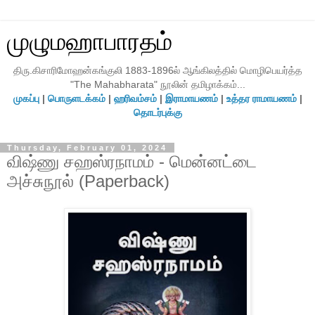
முழுமஹாபாரதம்
திரு.கிசாரிமோஹன்கங்குலி 1883-1896ல் ஆங்கிலத்தில் மொழிபெயர்த்த
"The Mahabharata" நூலின் தமிழாக்கம்...
முகப்பு
|
பொருளடக்கம்
|
ஹரிவம்சம்
|
இராமாயணம்
|
உத்தர ராமாயணம்
|
தொடர்புக்கு
Thursday, February 01, 2024
விஷ்ணு சஹஸ்ரநாமம் - மென்னட்டை
அச்சுநூல் (Paperback)