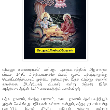
விஷ்ணு சஹஸ்ரநாமம்" என்பது, மஹாபாரதத்தின் அநுசாஸன
பர்வம், 149ம் அத்தியாயத்தில் பீஷ்மர் மூலம் யுதிஷ்டிரனுக்கு
வெளிப்படுத்தப்படும் முக்கிய துதியாகும். இந்த விஷ்ணு சஹஸ்ர
நாமத்தை இயற்றியவர் வியாசர் என்று பீஷ்மரே இந்த
அத்தியாயத்தின் 141ம் சுலோகத்தில் சொல்கிறார்.
பத்ம புராணம், ஸ்கந்த புராணம், கருட புராணம் ஆகியவற்றிலும்
இதன் வெவ்வேறு பதிப்புகள் உள்ளன என்றும், சுந்தர குட்கம் என்ற
படைப்பில், இதன் சீக்கிய பதிப்பும் உள்ளது என்றும்