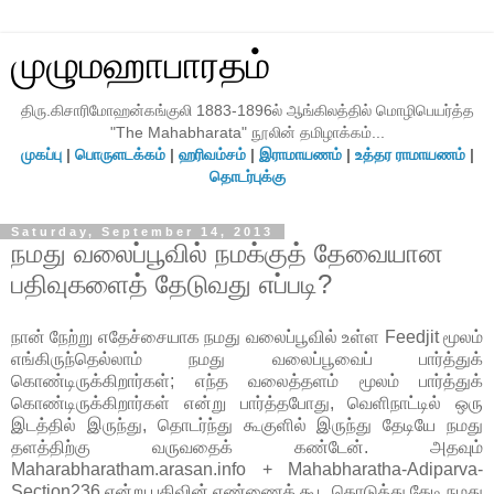
முழுமஹாபாரதம்
திரு.கிசாரிமோஹன்கங்குலி 1883-1896ல் ஆங்கிலத்தில் மொழிபெயர்த்த
"The Mahabharata" நூலின் தமிழாக்கம்...
முகப்பு
|
பொருளடக்கம்
|
ஹரிவம்சம்
|
இராமாயணம்
|
உத்தர ராமாயணம்
|
தொடர்புக்கு
Saturday, September 14, 2013
நமது வலைப்பூவில் நமக்குத் தேவையான
பதிவுகளைத் தேடுவது எப்படி?
நான் நேற்று எதேச்சையாக நமது வலைப்பூவில் உள்ள Feedjit மூலம்
எங்கிருந்தெல்லாம் நமது வலைப்பூவைப் பார்த்துக்
கொண்டிருக்கிறார்கள்; எந்த வலைத்தளம் மூலம் பார்த்துக்
கொண்டிருக்கிறார்கள் என்று பார்த்தபோது, வெளிநாட்டில் ஒரு
இடத்தில் இருந்து, தொடர்ந்து கூகுளில் இருந்து தேடியே நமது
தளத்திற்கு வருவதைக் கண்டேன். அதவும்
Maharabharatham.arasan.info + Mahabharatha-Adiparva-
Section236 என்று பதிவின் எண்ணைக் கூட கொடுத்து தேடி நமது