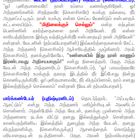
"ஓ! புனிதமானவரே! நான் உம்மை வணங்குகிறேன். ஓ!
அந்தணர்களில் சிறந்தவரே {கௌசிகரே} உமக்கு நல்வரவு. நீர்
அருளப்பட்டிரும். நான் உமக்கு என்ன செய்ய வேண்டும் என்பதைக்
கட்டளையிடும்.
"மிதிலைக்குச் செல்லும்"
என்ற கற்புள்ள
பெண்ணின் வார்த்தைகளை நான் அறிவேன். நீர் என்ன
காரியத்திற்காக இங்கு வந்திருக்கிறீர் என்பதையும் நான் அறிவேன்"
என்றான். வேடனின் {தர்மவியாதனின்} இவ்வார்த்தைகளைக் கேட்ட
அந்த அந்தணர் {கௌசிகர்} ஆச்சரியத்தில் மூழ்கினார். அவர்
{கௌசிகர்}, தனக்குள்ளேயே,
"உண்மையில் இது நான் காணும்
இரண்டாவது அதிசயமாகும்!"
என்று நினைத்தார். பிறகு அந்த
வேடன் அந்த அந்தணரிடம் {கௌசிகரிடம்}, "ஓ! பாவமற்றவரே
{கௌசிகரே} உமக்குத் தகாத இடத்தில் நீர் இப்போது நின்று
கொண்டிருக்கிறீர். ஓ! புனிதமானவரே, நீர் விரும்பினால், நாம் எனது
இல்லத்திற்குச் செல்லலாம்" என்றான் {வேடன் தர்மவியாதன்}.
மார்க்கண்டேயர் {யுதிஷ்டிரனிடம்}
தொடர்ந்தார், "அப்படியே
ஆகட்டும்" என்று அந்த அந்தணர் மகிழ்ச்சியுடன் அவனிடம்
சொன்னார். அதன்பேரில் அந்த வேடன், தனக்கு முன்னால் அந்த
அந்தணரை நடக்க விட்டு தனது இல்லத்துக்குச் சென்றான்.
காண்பதற்கினிய இல்லத்தில் நுழைந்த அந்த வேடன், தனது
விருந்தாளிக்கு {கௌசிகருக்கு} ஆசனத்தைக் கொடுத்து
மரியாதையுடன் நடத்தினான். பிறகு அவன் {தர்மவியாதன்}