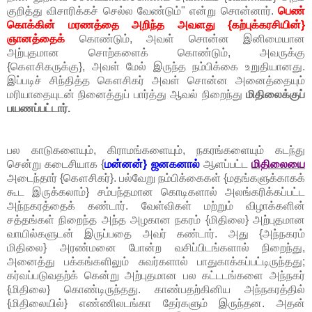
குறித்து விசாரிக்கச் செல்ல வேண்டும்" என்று சொன்னார்.
பெண்
கொக்கின் மரணத்தை அறிந்த அவளது {கற்புக்கரசியின்}
ஞானத்தைக்
கொண்டும், அவள் சொன்ன இனிமையான
அற்புதமான சொற்களைக் கொண்டும், அவருக்கு
{கௌசிகருக்கு}, அவள் மேல் இருந்த நம்பிக்கை உறுதியானது.
இப்படிச் சிந்தித்த கௌசிகர் அவள் சொன்ன அனைத்தையும்
மரியாதையுடன் நினைத்துப் பார்த்து ஆவல் நிறைந்து
மிதிலைக்குப்
பயணப்பட்டார்.
பல காடுகளையும், கிராமங்களையும், நகரங்களையும் கடந்து
சென்று கடைசியாக {
மன்னன்} ஜனகனால்
ஆளப்பட்ட
மிதிலையை
அடைந்தார் {கௌசிகர்}. பல்வேறு நம்பிக்கைகள் {மதங்களுக்காகக்
கூட இருக்கலாம்} சம்பந்தமான கொடிகளால் அலங்கரிக்கப்பட்ட
அந்நகரத்தைக் கண்டார். வேள்விகள் மற்றும் விழாக்களின்
சத்தங்கள் நிறைந்த அந்த அழகான நகரம் {மிதிலை} அற்புதமான
வாயில்களுடன் இருப்பதை அவர் கண்டார். அது {அந்நகரம்
மிதிலை} அரண்மனை போன்ற வசிப்பிடங்களால் நிறைந்து,
அனைத்து பக்கங்களிலும் சுவர்களால் பாதுகாக்கப்பட்டிருந்தது;
கர்வப்படுவதற்க் கென்று அற்புதமான பல கட்டடங்களை அந்நகர்
{மிதிலை} கொண்டிருந்தது. காண்பதற்கினிய அந்நகரத்தில்
{மிதிலையில்} எண்ணிலடங்கா தேர்களும் இருந்தன. அதன்