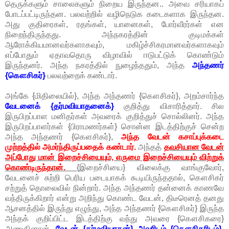
தெருக்களும் சாலைகளும் நிறைய இருந்தன.. அவை சரியாகப்
போடப்பட்டிருந்தன. பலவற்றில் வழிநெடுக கடைகளாக இருந்தன.
அது குதிரைகள், ரதங்கள், யானைகள், போர்வீரர்கள் என
நிறைந்திருந்தது. அந்நகரத்தின் குடிமக்கள்
ஆரோக்கியமானவர்களாகவும், மகிழ்ச்சிகரமானவர்களாகவும்
எப்போதும் ஏதாவதொரு விழாவில் ஈடுபட்டுக் கொண்டும்
இருந்தனர். அந்த நகரத்தில் நுழைந்ததும், அந்த
அந்தணர்
{கௌசிகர்}
பலவற்றைக் கண்டார்.
அங்கே {மிதிலையில்}, அந்த அந்தணர் {கௌசிகர்}, அறம்சார்ந்த
வேடனைக் {தர்மவியாதனைக்}
குறித்து விசாரித்தார். சில
இருபிறப்பாள மனிதர்கள் அவரைக் குறித்துச் சொல்லினர். அந்த
இருபிறப்பாளர்கள் {பிராமணர்கள்} சொன்ன இடத்திற்குச் சென்ற
அந்த அந்தணர் {கௌசிகர்},
அந்த வேடன் கசாப்புக்கடை
முற்றத்தில் அமர்ந்திருப்பதைக் கண்டார்.
அந்தத்
தவசியான வேடன்
அப்போது மான் இறைச்சியையும், எருமை இறைச்சியையும் விற்றுக்
கொண்டிருந்தான்.
{இறைச்சியை} விலைக்கு வாங்குவோர்,
வேடனைச் சுற்றி பெரிய படையாகக் கூடியிருந்ததால், கௌசிகர்
சற்றுத் தொலைவில் நின்றார். அந்த அந்தணர் தன்னைக் காணவே
வந்திருக்கிறார் என்று அறிந்து கொண்ட வேடன், திடீரெனத் தனது
ஆசனத்தில் இருந்து எழுந்து, அந்த அந்தணர் {கௌசிகர்} இருந்த
அந்தக் குறிப்பிட்ட இடத்திற்கு வந்து அவரை {கௌசிகரை}
அணுகினான்.
வேடன் {தர்மவியாதன்}
அவரிடம் {கௌசிகரிடம்},