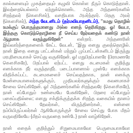
கால்களையும் முகத்தையும் கழுவி கொள்ள நீரும் கொடுத்தான்.
இவற்றையெல்லாம் ஏற்றுக்கொண்ட அந்த அந்தணர்களில்
சிறந்தவர் {கௌசிகர்}, வசதியாக அமர்ந்தார். பிறகு அவர்
{கௌசிகர்},
அந்த வேடனிடம் {தர்மவியாதனிடம்},
"உமது தொழில்
உமக்குப் பொருத்தமானது அல்ல எனத் தெரிகிறது. ஓ! வேடா,
இத்தகு கொடுந்தொழிலை நீ செய்ய நேர்வதைக் கண்டு நான்
ஆழமாக வருந்துகிறேன்"
என்றார். அந்தணரின்
இவ்வார்த்தைகளைக் கேட்ட வேடன், "இது எனது குலத்தொழில்.
நான் இதை எனது பாட்டன்கள் மற்றும் முப்பாட்டன்களிடம் இருந்து
மரபுரிமையாகச் செய்து வருகிறேன். ஓ! மறுபிறப்பாளரே {பிராமணரே
கௌசிகரே}, பிறப்பால் ஏற்பட்ட எனது கடமைகள் குறித்து
எனக்காக நீர் வருந்தாதீர். படைப்பாளனால் முன்பே எனக்காக
விதிக்கப்பட்ட கடமைகளைச் செய்வதற்காக, நான் எனக்கு
மேன்மையானவர்களுக்கும், முதியவர்களுக்கும் கவனமாகச்
சேவை செய்கிறேன். ஓ! அந்தணர்களில் சிறந்தவரே {கௌசிகரே},
நான் எப்போதும் உண்மையே பேசுகிறேன், பிறரை எப்போதும்
பகைப்பதில்லை; எனது சக்திக்குத்தக்க சிறந்த வகையில் தானம்
செய்கிறேன். தேவர்கள், விருந்தினர்கள், என்னை
நம்பியிருப்பவர்கள் ஆகியோருக்குச் சேவை செய்து போக மீதம்
வருவதிலேயே {மீதம் வருவதை உண்டே} நான் வாழ்கிறேன்.
நான் எதைக் குறித்தும் சிறுமையாகவோ பெருமையாகவோ