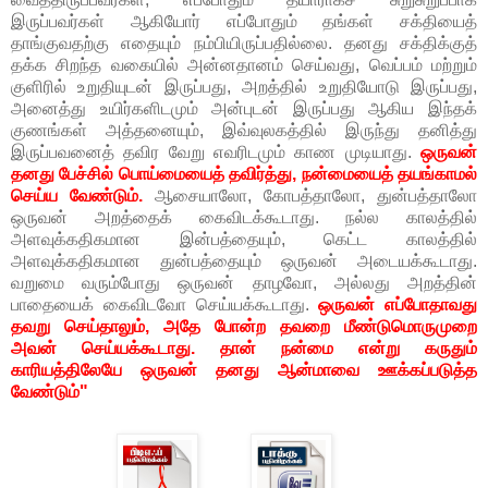
இருப்பவர்கள் ஆகியோர் எப்போதும் தங்கள் சக்தியைத்
தாங்குவதற்கு எதையும் நம்பியிருப்பதில்லை. தனது சக்திக்குத்
தக்க சிறந்த வகையில் அன்னதானம் செய்வது, வெப்பம் மற்றும்
குளிரில் உறுதியுடன் இருப்பது, அறத்தில் உறுதியோடு இருப்பது,
அனைத்து உயிர்களிடமும் அன்புடன் இருப்பது ஆகிய இந்தக்
குணங்கள் அத்தனையும், இவ்வுலகத்தில் இருந்து தனித்து
இருப்பவனைத் தவிர வேறு எவரிடமும் காண முடியாது.
ஒருவன்
தனது பேச்சில் பொய்மையைத் தவிர்த்து, நன்மையைத் தயங்காமல்
செய்ய வேண்டும்.
ஆசையாலோ, கோபத்தாலோ, துன்பத்தாலோ
ஒருவன் அறத்தைக் கைவிடக்கூடாது. நல்ல காலத்தில்
அளவுக்கதிகமான இன்பத்தையும், கெட்ட காலத்தில்
அளவுக்கதிகமான துன்பத்தையும் ஒருவன் அடையக்கூடாது.
வறுமை வரும்போது ஒருவன் தாழவோ, அல்லது அறத்தின்
பாதையைக் கைவிடவோ செய்யக்கூடாது.
ஒருவன் எப்போதாவது
தவறு செய்தாலும், அதே போன்ற தவறை மீண்டுமொருமுறை
அவன் செய்யக்கூடாது. தான் நன்மை என்று கருதும்
காரியத்திலேயே ஒருவன் தனது ஆன்மாவை ஊக்கப்படுத்த
வேண்டும்"