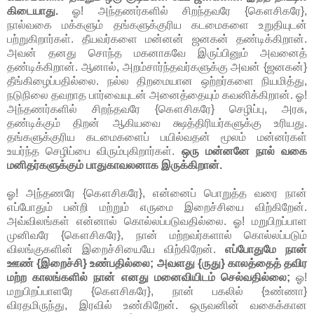
கிடையாது.
ஓ! அந்தணர்களில் சிறந்தவரே {கௌசிகரே},
நால்வகை மக்களும் தங்களுக்குரிய கடமைகளை உறுதியுடன்
பற்றுகிறார்கள். தீயவர்களை மன்னன் ஜனகன் தண்டிக்கிறான்.
அவன் தனது சொந்த மகனாகவே இருப்பினும் அவனைத்
தண்டிக்கிறான். ஆனால், அறம்சார்ந்தவர்களுக்கு அவன் {ஜனகன்}
தீங்கிழைப்பதில்லை. நல்ல திறமையான ஒற்றர்களை நியமித்து,
நடுநிலை தவறாத பார்வையுடன் அனைத்தையும் கவனிக்கிறான். ஓ!
அந்தணர்களில் சிறந்தவரே {கௌசிகரே} செழிப்பு, அரசு,
தண்டிக்கும் திறன் ஆகியவை க்ஷத்திரியர்களுக்கு உரியது.
தங்களுக்குரிய கடமைகளைப் பயில்வதன் மூலம் மன்னர்கள்
உயர்ந்த செழிப்பை விரும்புகிறார்கள்.
ஒரு மன்னனே நால் வகை
மனிதர்களுக்கும் பாதுகாவலனாக இருக்கிறான்.
ஓ! அந்தணரே {கௌசிகரே}, என்னைப் பொறுத்த வரை நான்
எப்போதும் பன்றி மற்றும் எருமை இறைச்சியை விற்கிறேன்.
அவ்விலங்கள் என்னால் கொல்லப்படுவதில்லை. ஓ! மறுபிறப்பாள
முனிவரே {கௌசிகரே}, நான் மற்றவர்களால் கொல்லப்படும்
விலங்குகளின் இறைச்சியையே விற்கிறேன்.
எப்போதுமே நான்
ஊண் {இறைச்சி} உண்பதில்லை; அவளது {ருது} காலத்தைத் தவிர
மற்ற காலங்களில் நான் எனது மனைவியிடம் செல்வதில்லை;
ஓ!
மறுபிறப்பாளரே {கௌசிகரே}, நான் பகலில் {உண்ணா}
விரதமிருந்து, இரவில் உண்கிறேன். ஒருவனின் வகைக்கான