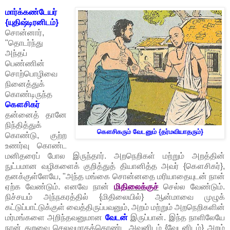
மார்க்கண்டேயர்
{யுதிஷ்டிரனிடம்}
சொன்னார்,
"தொடர்ந்து
அந்தப்
பெண்ணின்
சொற்பொழிவை
நினைத்துக்
கொண்டிருந்த
கௌசிகர்
தன்னைத் தானே
நிந்தித்துக்
கௌசிகரும் வேடனும் {தர்மவியாதரும்}
கொண்டு, குற்ற
உணர்வு கொண்ட
மனிதரைப் போல இருந்தார். அறநெறிகள் மற்றும் அறத்தின்
நுட்பமான வழிகளைக் குறித்துத் தியானித்த அவர் {கௌசிகர்},
தனக்குள்ளேயே, "அந்த மங்கை சொன்னதை மரியாதையுடன் நான்
ஏற்க வேண்டும். எனவே நான்
மிதிலைக்குச்
செல்ல வேண்டும்.
நிச்சயம் அந்நகரத்தில் {மிதிலையில்} ஆன்மாவை முழுக்
கட்டுப்பாட்டுக்குள் வைத்திருப்பவனும், அறம் மற்றும் அறநெறிகளின்
மர்மங்களை அறிந்தவனுமான
வேடன்
இருப்பான். இந்த நாளிலேயே
நான் துறவை செலவமாகக்கொண்ட அவனிடம் {வேடனிடம்} அறம்