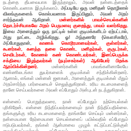
நடத்தை தீயவையாக இருந்தாலும், அவன் நன்னடத்தைக்
கொண்டவனாக இருக்கலாம்.
அப்படியே ஒரு மனிதன் தொழிலால்
விலங்குகளைக் கொல்பவனாக இருப்பினும், அவன் அறம்
சார்ந்தவன் ஆகிறான்
.
மன்னர்களில் பாவச்செயல்களின்
தொடர்ச்சியாகவே அறம் பெருமளவு குறைந்து, பாவம் வளர்கிறது.
இவை அனைத்தும் ஒரு நாட்டில் உள்ள குடிமக்களிடம் ஏற்பட்டால்,
அது நாட்டை அழிக்கிறது. ஓ! அந்தணரே {கௌசிகரே},
அப்போதுதான்,
காணக் கொடூரமானவர்கள், குள்ளர்கள்,
கூனர்கள், கனத்த தலை கொண்ட மனிதர்கள், குருடர்கள்,
செவிடர்கள், கோணல் கண் கொண்டவர்கள், இனப்பெருக்க
சக்தியை இழந்தவர்கள் {நபும்சகர்கள்} ஆகியோர் பிறக்க
ஆரம்பிக்கின்றனர்.
மன்னர்களின் பாவங்களினாலேயே
எண்ணிலடங்கா துயர்களைக் குடிமக்கள் சந்திக்கின்றனர்.
ஆனால், எங்கள் மன்னன் ஜனகன், அனைத்துக் குடிமக்கள் மீதும்
அறம்சார்ந்த பார்வையைச் செலுத்துகிறான். உரிய கடமைகளைத்
தானே செய்பவர்களை அவன் எப்போதும் அன்புடன் நடத்துகிறான்.
என்னைப் பொறுத்தவரை, நான் எப்போதும் நற்செயல்கள்
புரிகிறேன். என்னை நிந்திப்பவர்களையும் நான் நிந்திப்பதில்லை.
தங்களுக்கு உரிய கடமைகளைத் தாங்களே செய்யும் மன்னர்கள்,
நன்மையான நேர்மையான செயல்களைப் பயில்வதில் எப்போதும்
ஈடுபடுபவர்கள், தங்கள் ஆன்மாவை முழுக் கட்டுப்பாட்டுக்குள்
வைத்திருப்பவர்கள், எப்போதும் தயாராகச் சுறுசுறுப்பாக