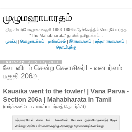
முழுமஹாபாரதம்
திரு.கிசாரிமோஹன்கங்குலி 1883-1896ல் ஆங்கிலத்தில் மொழிபெயர்த்த
"The Mahabharata" நூலின் தமிழாக்கம்...
முகப்பு
|
பொருளடக்கம்
|
ஹரிவம்சம்
|
இராமாயணம்
|
உத்தர ராமாயணம்
|
தொடர்புக்கு
Thursday, July 17, 2014
வேடனிடம் சென்ற கௌசிகர்! - வனபர்வம்
பகுதி 206அ
Kausika went to the fowler! | Vana Parva -
Section 206a | Mahabharata In Tamil
(மார்க்கண்டேய சமாஸ்யா பர்வத் தொடர்ச்சி)
கற்புக்கரசியின் சொல் கேட்ட கௌசிகர், வேடனை {தர்மவியாதனைத்} தேடிச்
செல்வது; அவ்வேடன் கௌசிகருக்கு அனைத்து அறங்களையும் சொல்வது…