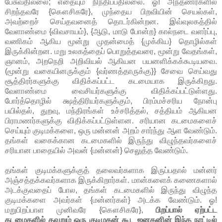
பேசுவதில்லை; எதையும் நிந்திப்பதில்லை. ஓ! அந்தணர்களில்
சிறந்தவரே {கௌசிகரே}, முந்தைய பிறவியின் செயல்கள்,
அவற்றைச் செய்தவனைத் தொடர்கின்றன. இவ்வுலகத்தில்
வேளாண்மை {விவசாயம்}, {ஆடு, மாடு போன்ற} கால்நடை வளர்ப்பு,
வணிகம் ஆகிய மூன்று முதன்மைத் {முக்கிய} தொழில்கள்
இருக்கின்றன. மறு உலகத்தைப் பொறுத்தவரை, மூன்று வேதங்கள்,
ஞானம், அறநெறி அறிவியல் ஆகியன பயனளிக்கக்கூடியவை.
(மூன்று வகையினருக்கும் {வர்ணத்தாருக்கு}} சேவை செய்வது
சூத்திரர்களுக்கு விதிக்கப்பட்ட கடமையாக இருக்கிறது.
வேளாண்மை வைசியர்களுக்கு விதிக்கப்பட்டுள்ளது.
போர்த்தொழில் க்ஷத்திரியர்களுக்கும், பிரம்மச்சரிய நோன்பு
பயில்தல், துறவு, மந்திரங்கள் உச்சரித்தல், சத்தியம் ஆகியன
பிராமணர்களுக்கு விதிக்கப்பட்டுள்ளன. சரியான கடமைகளைச்
செய்யும் குடிமக்களை, ஒரு மன்னன் அறம் சார்ந்து ஆள வேண்டும்.
தங்கள் வகைக்கான கடமைகளில் இருந்து விழுந்தவர்களைச்
சரியான பாதையில் அவன் {மன்னன்} செலுத்த வேண்டும்.
தங்கள் குடிமக்களுக்குத் தலைவர்களாக இருப்பதால் மன்னர்
அஞ்சத்தக்கவர்களாக இருக்கிறார்கள். மான்களைக் கணைகளால்
அடக்குவதைப் போல, தங்கள் கடமைகளில் இருந்து விழுந்த
குடிமக்களை அவர்கள் {மன்னர்கள்} அடக்க வேண்டும். ஓ!
மறுபிறப்பாள முனிவரே {கௌசிகரே},
பிறப்பால் ஏற்பட்ட
கடமைகளில் தவறும் ஒரு குடிமகன் கூட ஜனகனின் இந்த நாட்டில்