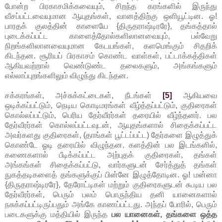
போன்ற பிரகாசமிக்கவையும், சிறந்த கரங்களில் இருந்து
வீசப்பட்டவையுமான ஆயுதங்கள், வானத்திற்கு ஒளியூட்டின. ஓ!
பாரதக் குலத்தின் காளையே {திருதராஷ்டிரரே}, தங்கத்தால்
புடைக்கப்பட்ட காளைத்தோல்களிலானவையும், பல்வேறு
நிறங்களிலானவையுமான கேடயங்கள், களமெங்கும் சிதறிக்
கிடந்தன. சூரியப் பிரகாசம் கொண்ட வாள்கள், பட்டாக்கத்திகள்
ஆகியவற்றால் வெண்டுண்ட தலைகளும், அங்கங்களும்
எல்லாப்புறங்களிலும் விழுந்து கிடந்தன.
சக்கரங்கள், அச்சுக்கட்டைகள், நீடங்கள்
[5]
ஆகியவை
ஒடிக்கப்பட்டும், நெடிய கொடிமரங்கள் வீழ்த்தப்பட்டும், குதிரைகள்
கொல்லப்பட்டும், பெரிய தேர்வீரர்கள் தரையில் வீழ்ந்தனர். பல
தேர்வீரர்கள் கொல்லப்பட்டவுடன், ஆயுதங்களால் சிதைக்கப்பட்ட
அவர்களது குதிரைகள், (தாங்கள் பூட்டப்பட்ட) தேர்களை இழுத்துக்
கொண்டே ஓடி தரையில் விழுந்தன. களத்தின் பல இடங்களில்,
கணைகளால் பீடிக்கப்பட்ட அற்புதக் குதிரைகள், தங்கள்
அங்கங்கள் சிதைக்கப்பட்டு, வார்களுடன் சேர்த்துத் தங்கள்
நுகத்தடிகளைத் தங்களுக்குப் பின்னே இழுத்தோடின. ஓ! மன்னா
{திருதராஷ்டிரரே}, தேரோட்டிகள் மற்றும் குதிரைகளுடன் கூடிய பல
தேர்வீரர்கள், பெரும் பலம் பொருந்திய தனி யானைகளால்
நசுக்கப்பட்டிருப்பதும் அங்கே காணப்பட்டது. அந்தப் போரில், பெரும்
படைகளுக்கு மத்தியில் இருந்த
பல யானைகள், தங்களை ஒத்த