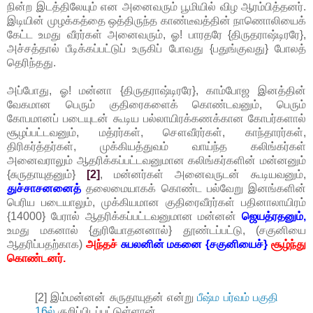
நின்ற இடத்திலேயும் என அனைவரும் பூமியில் விழ ஆரம்பித்தனர்.
இடியின் முழக்கத்தை ஒத்திருந்த காண்டீவத்தின் நாணொலியைக்
கேட்ட உமது வீரர்கள் அனைவரும், ஓ! பாரதரே {திருதராஷ்டிரரே},
அச்சத்தால் பீடிக்கப்பட்டுப் உருகிப் போவது {பதுங்குவது} போலத்
தெரிந்தது.
அப்போது, ஓ! மன்னா {திருதராஷ்டிரரே}, காம்போஜ இனத்தின்
வேகமான பெரும் குதிரைகளைக் கொண்டவனும், பெரும்
கோபமானப் படையுடன் கூடிய பல்லாயிரக்கணக்கான கோபர்களால்
சூழப்பட்டவனும், மத்ரர்கள், சௌவீரர்கள், காந்தாரர்கள்,
திரிகர்த்தர்கள், முக்கியத்துவம் வாய்ந்த கலிங்கர்கள்
அனைவராலும் ஆதரிக்கப்பட்டவனுமான கலிங்கர்களின் மன்னனும்
{சுருதாயுதனும்}
[2]
, மன்னர்கள் அனைவருடன் கூடியவனும்,
துச்சாசனனைத்
தலைமையாகக் கொண்ட பல்வேறு இனங்களின்
பெரிய படையாலும், முக்கியமான குதிரைவீரர்கள் பதினாலாயிரம்
{14000} பேரால் ஆதரிக்கப்பட்டவனுமான மன்னன்
ஜெயத்ரதனும்,
உமது மகனால் {துரியோதனனால்} தூண்டப்பட்டு, (சகுனியை
ஆதரிப்பதற்காக)
அந்தச்
சுபலனின் மகனை {சகுனியைச்}
சூழ்ந்து
கொண்டனர்.
[2] இம்மன்னன் சுருதாயுதன் என்று
பீஷ்ம பர்வம் பகுதி
16ல்
குறிப்பிடப்பட்டுள்ளான்