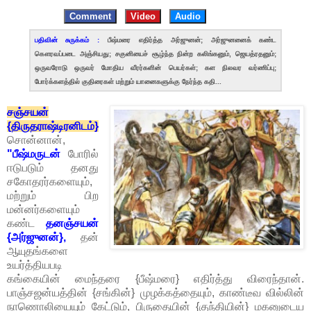
Comment
Video
Audio
பதிவின் சுருக்கம் :
பீஷ்மரை எதிர்த்த அர்ஜுனன்; அர்ஜுனனைக் கண்ட
கௌரவப்படை அஞ்சியது; சகுனியைச் சூழ்ந்த நின்ற கலிங்கனும், ஜெயத்ரதனும்;
ஒருவரோடு ஒருவர் மோதிய வீரர்களின் பெயர்கள்; கள நிலவர வர்ணிப்பு;
போர்க்களத்தில் குதிரைகள் மற்றும் யானைகளுக்கு நேர்ந்த கதி...
சஞ்சயன்
{திருதராஷ்டிரனிடம்}
சொன்னான்,
"பீஷ்மருடன்
போரில்
ஈடுபடும் தனது
சகோதரர்களையும்,
மற்றும் பிற
மன்னர்களையும்
கண்ட
தனஞ்சயன்
{அர்ஜுனன்},
தன்
ஆயுதங்களை
உயர்த்தியபடி
கங்கையின் மைந்தரை {பீஷ்மரை} எதிர்த்து விரைந்தான்.
பாஞ்சஜன்யத்தின் {சங்கின்} முழக்கத்தையும், காண்டீவ வில்லின்
நாணொலியையும் கேட்டும், பிருதையின் {குந்தியின்} மகனுடைய