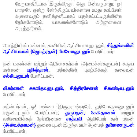
வேறுமாதிரியாக இருக்கிறது. அது பின்வருமாறு: ஓ!
பாரதரே, ஒன்று சேர்ந்திருப்பவர்களான உமது தரப்பினர்
அனைவரும் தனித்தனியாகப் பகுக்கப்பட்டிருக்கின்ற
தேர்களோடும், வாகனங்களோடும் அர்ஜுனனை
அடித்தார்கள்.
அவந்தியின் மன்னன், காசியின் ஆட்சியாளனுடனும்,
சிந்துக்களின்
ஆட்சியாளன் {ஜெயத்ரதன்}
பீமசேனனுடனும்
போரிட்டனர்.
தன் மகன்கள் மற்றும் ஆலோசகர்கள் {அமைச்சர்களுடன்} கூடிய
மன்னன்
யுதிஷ்டிரன்,
மத்ரத்தின் புகழ்மிக்கத் தலைவன்
சல்லியனுடன்
போரிட்டான்.
விகர்ணன் சகாதேவனுடனும், சித்திரசேனன் சிகண்டியுடனும்
போரிட்டனர்.
மத்ஸ்யர்கள், ஓ! மன்னா {திருதராஷ்டிரரே}, துரியோதனனுடனும்
சகுனியுடனும் போரிட்டனர்;
துருபதன், சேகிதானன்
மற்றும்
வலிமைமிக்கத் தேர்வீரனான
சாத்யகி
ஆகியோர் தன் மகன்
{அஸ்வத்தாமன்}
துணையுடன் இருந்த உயர் ஆன்மத்
துரோணருடன்
போரிட்டனர்.