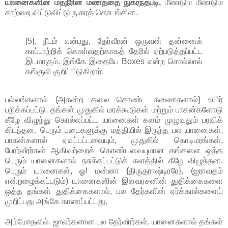
யானைகளின் மதநீரின் மணத்தை நுகர்ந்தபடி,
மீண்டும் மீண்டும்
காற்றை விட்டுவிட்டு நுகரத் தொடங்கின.
[5]. நீடம் என்பது, தேர்வீரன் ஒருவன் தன்னைக்
காப்பாற்றிக் கொள்வதற்காகத் தேரில் ஏற்படுத்தப்பட்ட
இடமாகும். இங்கே இதையே Boxes என்ற சொல்லால்
கங்குலி குறிப்பிடுகிறார்.
பல்லங்களால் {அகன்ற தலை கொண்ட கணைகளால்} உயிர்
பறிக்கப்பட்டு, தங்கள் முதுகில் மரக்கூடுகள் மற்றும் பாகன்களோடு
கீழே விழுந்து கொல்லப்பட்ட யானைகள் களம் முழுவதும் பரவிக்
கிடந்தன. பெரும் படைகளுக்கு மத்தியில் இருந்த பல யானைகள்,
பாகன்களால் ஏவப்பட்டவையும், முதுகில் கொடிமரங்கள்,
போர்வீரர்கள் ஆகிவற்றைக் கொண்டவையுமான தங்களை ஒத்த
பெரும் யானைகளால் நசுக்கப்பட்டுக் களத்தில் கீழே விழுந்தன.
பெரும் யானைகள், ஓ! மன்னா {திருதராஷ்டிரரே}, (ஐராவதம்
என்றழைக்கப்படும்) யானைகளின் இளவரசனின் துதிக்கைகளை
ஒத்த தங்கள் துதிக்கைகளால், பல தேர்களின் ஏர்க்கால்களைப்
முறிப்பது அங்கே காணப்பட்டது.
அம்மோதலில், ஜாலர்களான பல தேர்வீரர்கள், யானைகளால் தங்கள்