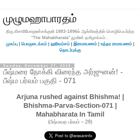
முழுமஹாபாரதம்
திரு.கிசாரிமோஹன்கங்குலி 1883-1896ல் ஆங்கிலத்தில் மொழிபெயர்த்த
"The Mahabharata" நூலின் தமிழாக்கம்...
முகப்பு
|
பொருளடக்கம்
|
ஹரிவம்சம்
|
இராமாயணம்
|
உத்தர ராமாயணம்
|
தொடர்புக்கு
Sunday, December 27, 2015
பீஷ்மரை நோக்கி விரைந்த அர்ஜுனன்! -
பீஷ்ம பர்வம் பகுதி - 071
Arjuna rushed against Bhishma! |
Bhishma-Parva-Section-071 |
Mahabharata In Tamil
(பீஷ்மவத பர்வம் – 29)