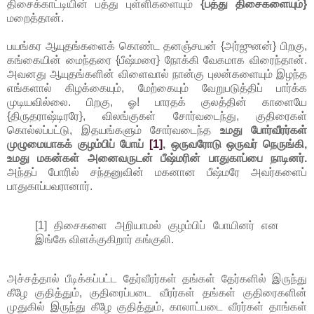
திசைக்காட்டியின் பத்து புள்ளிகளையும்
{பத்து திசைகளையும்}
மறைத்தான்.
பயங்கர ஆயுதங்களைக் கொண்ட தனஞ்சயன் {அர்ஜுனன்} பிறகு,
கங்கையின் மைந்தரை {பீஷ்மரை} நோக்கி வேகமாக விரைந்தான்.
அவனது ஆயுதங்களின் விளைவால் நான்கு புலன்களையும் இழந்த
எங்களால் கிழக்கையும், மேற்கையும் வேறுபடுத்திப் பார்க்க
முடியவில்லை. பிறகு, ஓ! பாரதக் குலத்தின் காளையே
{திருதராஷ்டிரரே}, விலங்குகள் சோர்வடைந்து, குதிரைகள்
கொல்லப்பட்டு, இதயங்களும் சோர்வடைந்த
உமது போர்வீரர்கள்
முழுமையாகக் குழம்பிப் போய்
[1]
, ஒருவரோடு ஒருவர் நெருங்கி,
உமது மகன்கள் அனைவருடன் பீஷ்மரின் பாதுகாப்பை நாடினர்.
அந்தப் போரில் சந்தனுவின் மகனான பீஷ்மரே அவர்களைப்
பாதுகாப்பவரானார்.
[1] திசைகளை அறியாமல் குழம்பிப் போயினர் என
இங்கே விளக்குகிறார் கங்குலி.
அச்சத்தால் பீடிக்கப்பட்ட தேர்வீரர்கள் தங்கள் தேர்களில் இருந்து
கீழே குதித்தும், குதிரைப்படை வீரர்கள் தங்கள் குதிரைகளின்
முதுகில் இருந்து கீழே குதித்தும், காலாட்படை வீரர்கள் தாங்கள்