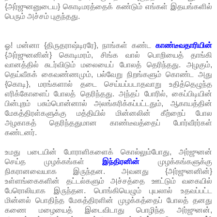
{அர்ஜுனனுடைய} கொடிமரத்தைக் கண்டும் எங்கள் இதயங்களில்
பெரும் அச்சம் புகுந்தது.
ஓ! மன்னா {திருதராஷ்டிரரே}, நாங்கள் கண்ட
காண்டீவதாரியின்
{அர்ஜுனனின்} கொடிமரம், சிங்க வால் பொறியைத் தாங்கி
வானத்தில் சுடர்விடும் மலையைப் போலத் தெரிந்தது. அழகும்,
தெய்வீகக் கைவண்ணமும், பல்வேறு நிறங்களும் கொண்ட அது
{கொடி}, மரங்களால் தடை செய்யப்படாதவாறு உதித்தெழுந்த
எரிக்கோளைப் போலத் தெரிந்தது. அந்தப் போரில், கைப்பிடியின்
பின்புறம் பசும்பொன்னால் அலங்கரிக்கப்பட்டதும், ஆகாயத்தின்
மேகத்திரள்களுக்கு மத்தியில் மின்னலின் கீற்றைப் போல
அழகாகத் தெரிந்ததுமான காண்டீவத்தைப் போர்வீரர்கள்
கண்டனர்.
உமது படையின் போராளிகளைக் கொல்லும்போது, அர்ஜுனன்
செய்த முழக்கங்கள்
இந்திரனின்
முழக்கங்களுக்கு
நிகரானவையாக இருந்தன. அவனது {அர்ஜுனனின்}
உள்ளங்கைகளின் தட்டல்களும் அச்சத்தை ஊட்டும் வகையில்
பேரொலியாக இருந்தன. பொங்கியெழும் புயலால் உதவப்பட்ட
மின்னல் பொதிந்த மேகத்திரளின் முழக்கத்தைப் போலத் தனது
கணை மழையைத் இடைவிடாது பொழிந்த அர்ஜுனன்,