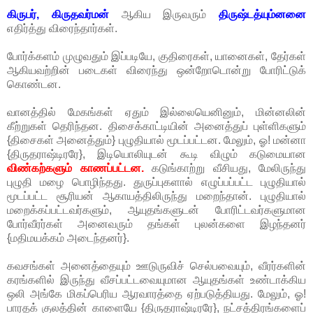
கிருபர், கிருதவர்மன்
ஆகிய இருவரும்
திருஷ்டத்யும்னனை
எதிர்த்து விரைந்தார்கள்.
போர்க்களம் முழுவதும் இப்படியே, குதிரைகள், யானைகள், தேர்கள்
ஆகியவற்றின் படைகள் விரைந்து ஒன்றோடொன்று போரிட்டுக்
கொண்டன.
வானத்தில் மேகங்கள் ஏதும் இல்லையெனினும், மின்னலின்
கீற்றுகள் தெரிந்தன. திசைக்காட்டியின் அனைத்துப் புள்ளிகளும்
{திசைகள் அனைத்தும்} புழுதியால் மூடப்பட்டன. மேலும், ஓ! மன்னா
{திருதராஷ்டிரரே}, இடியொலியுடன் கூடி விழும் கடுமையான
விண்கற்களும் காணப்பட்டன.
கடுங்காற்று வீசியது, மேலிருந்து
புழுதி மழை பொழிந்தது. துருப்புகளால் எழுப்பப்பட்ட புழுதியால்
மூடப்பட்ட சூரியன் ஆகாயத்திலிருந்து மறைந்தான். புழுதியால்
மறைக்கப்பட்டவர்களும், ஆயுதங்களுடன் போரிட்டவர்களுமான
போர்வீரர்கள் அனைவரும் தங்கள் புலன்களை இழந்தனர்
{மதிமயக்கம் அடைந்தனர்}.
கவசங்கள் அனைத்தையும் ஊடுருவிச் செல்பவையும், வீரர்களின்
கரங்களில் இருந்து வீசப்பட்டவையுமான ஆயுதங்கள் உண்டாக்கிய
ஒலி அங்கே மிகப்பெரிய ஆரவாரத்தை ஏற்படுத்தியது. மேலும், ஓ!
பாரதக் குலத்தின் காளையே {திருதராஷ்டிரரே}, நட்சத்திரங்களைப்