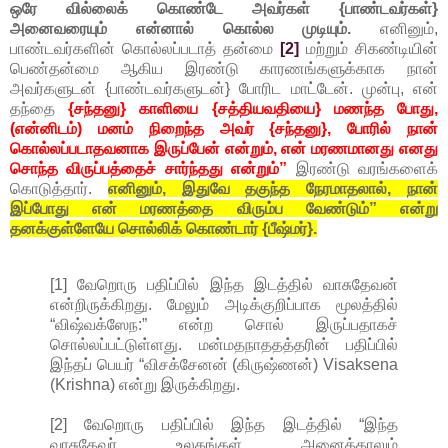
ஒரே வில்லைக் கொண்டே அவர்கள் {பாண்டவர்கள்}
அனைவரையும் என்னால் கொல்ல முடியும்.
எனினும்,
பாண்டவர்களின் கொல்லப்படாத் தன்மை
[2]
மற்றும் சிகண்டியின்
பெண்தன்மை ஆகிய இரண்டு காரணங்களுக்காக நான்
அவர்களுடன் {பாண்டவர்களுடன்} போரிட மாட்டேன். முன்பு, என்
தந்தை
{சந்தனு} காளியை {சத்தியவதியை} மணந்த போது,
(என்னிடம்) மனம் நிறைந்த அவர் {சந்தனு}, போரில் நான்
கொல்லப்படாதவனாக இருப்பேன் என்றும், என் மரணமானது எனது
சொந்த விருப்பத்தைச் சார்ந்தது என்றும்”
இரண்டு வரங்களைக்
கொடுத்தார்.
எனினும், இதுவே தகுந்த நேரமாதலால், நான்
இப்போது என் மரணத்தை விரும்ப வேண்டும்” என்று
தனக்குள்ளேயே சொல்லிக் கொண்டார் {பீஷ்மர்}.
[1] வேறொரு பதிப்பில் இந்த இடத்தில் வாசுதேவன்
என்றிருக்கிறது. மேலும் அடிக்குறிப்பாக மூலத்தில்
“விஷ்வக்ஸேந:” என்ற சொல் இருப்பதாகச்
சொல்லப்பட்டுள்ளது. மன்மதநாததத்தரின் பதிப்பில்
இந்தப் பெயர் “விசக்சேனன் (கிருஷ்ணன்) Visaksena
(Krishna) என்று இருக்கிறது.
[2] வேறொரு பதிப்பில் இந்த இடத்தில் “இந்த
வாசுதேவர் உலகங்கள் அனைத்தாலும்