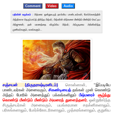
Comment
Video
Audio
பதிவின் சுருக்கம் :
பீஷ்மரை ஒன்றுகூடித் தாக்கிய பாண்டவர்கள்; போர்க்களத்தில்
அந்திகால நெருப்பாய்த் திரிந்த பீஷ்மர்; பீஷ்மரின் விற்களை மீண்டும் மீண்டும் வெட்டிய
அர்ஜுனன்; தன் மரணத்தை விரும்பிய பீஷ்மர்; அம்முடிவை அங்கீகரித்த
முனிவர்களும், வசுக்களும்...
சஞ்சயன் {திருதராஷ்டிரனிடம்}
சொன்னான்,
“இப்படியே
பாண்டவர்கள் அனைவரும்,
சிகண்டியைத்
தங்கள் முன் கொண்டு
அந்தப் போரில் அனைத்துப் பக்கங்களிலும்
பீஷ்மரைச்
சூழ்ந்து
கொண்டு மீண்டும் மீண்டும் அவரைத் துளைத்தனர்.
ஒன்றுசேர்ந்த
சிருஞ்சயர்கள் அனைவரும், பயங்கரமான சதக்னிகளாலும்,
பரிகங்களாலும், போர்க்கோடரிகளாலும், முத்கரங்களாலும், குறுகிய