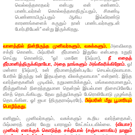
வெல்லத்தகாதவர் என்பது என் எண்ணம்.
பாண்டவர்கள் கொல்லத்தகாதிருப்பதும், சிகண்டி
பெண்ணாயிருப்பதும் ஆகிய இவ்விரண்டு
காரணங்களைக் கருதும் நான் பாண்டவர்களுடன்
போர்புரியேன்” என்று இருக்கிறது.
வானத்தில் நின்றிருந்த முனிவர்களும், வசுக்களும்,
அளவிலாத
சக்தி கொண்ட பீஷ்மரின் தீர்மானம் இதுவே என்பதை உறுதி
செய்து கொண்டு, “ஓ! மகனே {பீஷ்மா},
நீ எதைத்
தீர்மானித்திருக்கிறாயோ, அதை நாங்களும் அங்கீகரிக்கிறோம்.
ஓ!
மன்னா {பீஷ்மா}, உன் தீர்மானத்தின்படியே செயல்படுவாயாக.
போரில் இருந்து உன் இதயத்தை விலக்குவாயாக” என்றனர். இந்த
வார்த்தைகளின் முடிவில், நறுமணமிக்கதும், மங்கலகரமானதும்,
நீர்த்துளிகள் நிறைந்ததுமான தென்றல் இயல்பான திசையிலேயே
வீசத் தொடங்கியது. தேவ துந்துபிகளும் பேரொலியோடு முழங்கத்
தொடங்கின. ஓ! ஐயா {திருதராஷ்டிரரே},
பீஷ்மரின் மீது பூமாரியும்
பொழிந்தது.
எனினும், முனிவர்களும், வசுக்களும் கூறிய வார்த்தைகள்,
பீஷ்மரைத் தவிர வேறு யாராலும் கேட்கப்படவில்லை.
{வியாச}
முனிவர் எனக்குக் கொடுத்த சக்தியால் {சஞ்சயனாகிய} நானும்