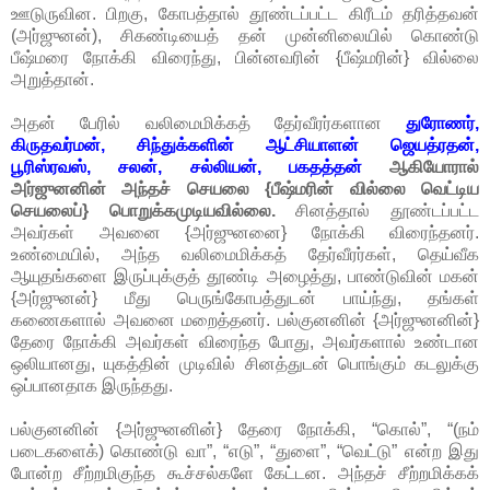
ஊடுருவின. பிறகு, கோபத்தால் தூண்டப்பட்ட கிரீடம் தரித்தவன்
(அர்ஜுனன்), சிகண்டியைத் தன் முன்னிலையில் கொண்டு
பீஷ்மரை நோக்கி விரைந்து, பின்னவரின் {பீஷ்மரின்} வில்லை
அறுத்தான்.
அதன் பேரில் வலிமைமிக்கத் தேர்வீரர்களான
துரோணர்,
கிருதவர்மன், சிந்துக்களின் ஆட்சியாளன் ஜெயத்ரதன்,
பூரிஸ்ரவஸ், சலன், சல்லியன், பகதத்தன்
ஆகியோரால்
அர்ஜுனனின் அந்தச் செயலை {பீஷ்மரின் வில்லை வெட்டிய
செயலைப்} பொறுக்கமுடியவில்லை.
சினத்தால் தூண்டப்பட்ட
அவர்கள் அவனை {அர்ஜுனனை} நோக்கி விரைந்தனர்.
உண்மையில், அந்த வலிமைமிக்கத் தேர்வீரர்கள், தெய்வீக
ஆயுதங்களை இருப்புக்குத் தூண்டி அழைத்து, பாண்டுவின் மகன்
{அர்ஜுனன்} மீது பெருங்கோபத்துடன் பாய்ந்து, தங்கள்
கணைகளால் அவனை மறைத்தனர். பல்குனனின் {அர்ஜுனனின்}
தேரை நோக்கி அவர்கள் விரைந்த போது, அவர்களால் உண்டான
ஒலியானது, யுகத்தின் முடிவில் சினத்துடன் பொங்கும் கடலுக்கு
ஒப்பானதாக இருந்தது.
பல்குனனின் {அர்ஜுனனின்} தேரை நோக்கி, “கொல்”, “(நம்
படைகளைக்) கொண்டு வா”, “எடு”, “துளை”, “வெட்டு” என்ற இது
போன்ற சீற்றமிகுந்த கூச்சல்களே கேட்டன. அந்தச் சீற்றமிக்கக்