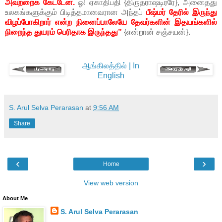
அவற்றைக் கேட்டேன்.
ஓ! ஏகாதிபதி {திருதராஷ்டிரரே}, அனைத்து
உலகங்களுக்கும் பிடித்தமானவரான அந்தப்
பீஷ்மர் தேரில் இருந்து
விழப்போகிறார் என்ற நினைப்பாலேயே தேவர்களின் இதயங்களில்
நிறைந்த துயரம் பெரிதாக இருந்தது”
{என்றான் சஞ்சயன்}.
ஆங்கிலத்தில் | In
English
S. Arul Selva Perarasan
at
9:56 AM
Share
‹
›
Home
View web version
About Me
S. Arul Selva Perarasan