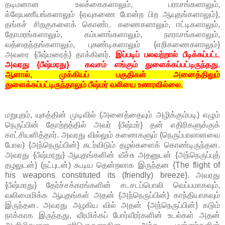
தடிமனான உலக்கைகளாலும், பராசங்களாலும்,
க்ஷேபணீயங்களாலும் {ஏவுகணை போன்ற பிற ஆயுதங்களாலும்},
தங்கச் சிறகுகளைக் கொண்ட கணைகளாலும், ஈட்டிகளாலும்,
தோமரங்களாலும், கம்பனங்களாலும், நாராசங்களாலும்,
வத்ஸதந்தங்களாலும், புசுண்டிகளாலும் {எறிகணைகளாலும்}
அவரை {பீஷ்மரைத்} தாக்கினர்.
இப்படிப் பலவற்றால் பீடிக்கப்பட்ட
அவரது {பீஷ்மரது} கவசம் எங்கும் துளைக்கப்பட்டிருந்தது.
ஆனால், முக்கியப் பகுதிகள் அனைத்திலும்
துளைக்கப்பட்டிருந்தாலும் பீஷ்மர் வலியை உணரவில்லை.
மறுபுறம், யுகத்தின் முடிவில் (அனைத்தையும் அழிக்கும்படி) எழும்
நெருப்பின் தோற்றத்தில் அவர் {பீஷ்மர்} தன் எதிரிகளுக்குக்
காட்சியளித்தார். அவரது வில்லும் கணைகளும் (நெருப்பாலானவை
போல) {அந்நெருப்பின்} சுடர்விடும் தழல்களைக் கொண்டிருந்தன.
அவரது {பீஷ்மரது} ஆயுதங்களின் வீச்சு அதனுடன் {அந்நெருப்புத்
தழலுடன்} (நட்புடன்) கூடிய தென்றலாக இருந்தன {
The flight of
his weapons constituted its (friendly) breeze}.
அவரது
{பீஷ்மரது} தேர்ச்சக்கரங்களின் சடசடப்பொலி வெப்பமாகவும்,
வலிமைமிக்க ஆயுதங்கள் அதன் {அந்நெருப்பின்} காந்தியாகவும்
இருந்தன. அவரது அழகிய வில் அதன் {அந்நெருப்பின்} கடும்
நாக்காக இருந்தது, வீரமிக்கப் போர்வீரர்களின் உடல்கள் அதன்