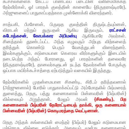
கூச்சல்களைக் கேட்டப் பாண்டவப் படையின் வலிமைமிக்கத்
தேர்வீரர்கள், ஓ! பாரதக் குலத்தின் காளையே {திருதராஷ்டிரரே},
அர்ஜுனனைப் பாதுகாப்பதற்காக முன்னோக்கி விரைந்தனர்.
சாத்யகி, பீமசேனன், பிருஷத குலத்தின் திருஷ்டத்யும்னன்,
விராடன் மற்றும் துருபதன் ஆகிய இருவரும்,
ராட்சசன்
கடோத்கசன், கோபக்கார அபிமன்யு
ஆகியோரே அவர்கள்.
சினத்தால் தூண்டப்பட்ட அந்த எழுவரும் அற்புத விற்களைத்
தரித்துக் கொண்டு பெரும் வேகத்துடன் விரைந்தனர்.
இவர்களுக்கும், கடுமையான கௌரவ வீரர்களுக்கும் இடையில்
நடைபெற்ற அந்தப் போரானது, ஓ! பாரதர்களின் தலைவரே
{திருதராஷ்டிரரே}, தானவர்களுடன் நடந்த தேவர்களின் போருக்கு
ஒப்பாக மயிர்க்கூச்சத்தை ஏற்படுத்தும் வகையில் இருந்தது.
தேர்வீரர்களில் முதன்மையான சிகண்டி, கிரீடம் தரித்தவனால்
(அர்ஜுனனால்} போரில் பாதுகாக்கப்பட்டு அம்மோதலில் பீஷ்மரைத்
துளைத்து, பிறகு, பத்து கணைகளால் பின்னவரின் {பீஷ்மரின்}
வில்லையும் அறுத்தான். மேலும் அவன்
{சிகண்டி}, பிற
கணைகளால் பீஷ்மரின் தேரோட்டியைத் தாக்கி, ஒரு கணையால்
பின்னவரின் {பீஷ்மரின்} கொடிமரத்தை வெட்டினான்.
பிறகு அந்தக் கங்கையின் மைந்தர் {பீஷ்மர்} மேலும் கடுமையான
மற்றொரு வில்லை எடுத்தார். அதையும் மூன்று கணைகளால்