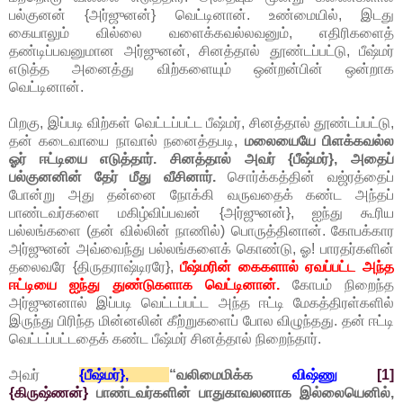
பல்குனன் {அர்ஜுனன்} வெட்டினான். உண்மையில், இடது
கையாலும் வில்லை வளைக்கவல்லவனும், எதிரிகளைத்
தண்டிப்பவனுமான அர்ஜுனன், சினத்தால் தூண்டப்பட்டு, பீஷ்மர்
எடுத்த அனைத்து விற்களையும் ஒன்றன்பின் ஒன்றாக
வெட்டினான்.
பிறகு, இப்படி விற்கள் வெட்டப்பட்ட பீஷ்மர், சினத்தால் தூண்டப்பட்டு,
தன் கடைவாயை நாவால் நனைத்தபடி,
மலையையே பிளக்கவல்ல
ஓர் ஈட்டியை எடுத்தார். சினத்தால் அவர் {பீஷ்மர்}, அதைப்
பல்குனனின் தேர் மீது வீசினார்.
சொர்க்கத்தின் வஜ்ரத்தைப்
போன்று அது தன்னை நோக்கி வருவதைக் கண்ட அந்தப்
பாண்டவர்களை மகிழ்விப்பவன் {அர்ஜுனன்}, ஐந்து கூரிய
பல்லங்களை (தன் வில்லின் நாணில்) பொருத்தினான். கோபக்கார
அர்ஜுனன் அவ்வைந்து பல்லங்களைக் கொண்டு, ஓ! பாரதர்களின்
தலைவரே {திருதராஷ்டிரரே},
பீஷ்மரின் கைகளால் ஏவப்பட்ட அந்த
ஈட்டியை ஐந்து துண்டுகளாக வெட்டினான்.
கோபம் நிறைந்த
அர்ஜுனனால் இப்படி வெட்டப்பட்ட அந்த ஈட்டி மேகத்திரள்களில்
இருந்து பிரிந்த மின்னலின் கீற்றுகளைப் போல விழுந்தது. தன் ஈட்டி
வெட்டப்பட்டதைக் கண்ட பீஷ்மர் சினத்தால் நிறைந்தார்.
அவர்
{பீஷ்மர்},
“வலிமைமிக்க
விஷ்ணு
[1]
{கிருஷ்ணன்}
பாண்டவர்களின் பாதுகாவலனாக இல்லையெனில்,