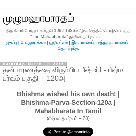
முழுமஹாபாரதம்
திரு.கிசாரிமோஹன்கங்குலி 1883-1896ல் ஆங்கிலத்தில் மொழிபெயர்த்த
"The Mahabharata" நூலின் தமிழாக்கம்...
முகப்பு
|
பொருளடக்கம்
|
ஹரிவம்சம்
|
இராமாயணம்
|
உத்தர ராமாயணம்
|
தொடர்புக்கு
Saturday, March 19, 2016
தன் மரணத்தை விரும்பிய பீஷ்மர்! - பீஷ்ம
பர்வம் பகுதி – 120அ
Bhishma wished his own death! |
Bhishma-Parva-Section-120a |
Mahabharata In Tamil
(பீஷ்மவத பர்வம் – 78)