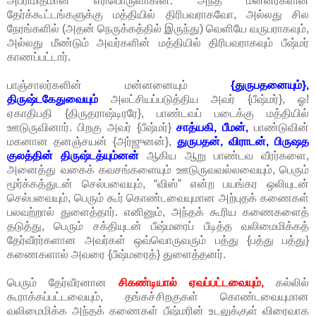
அபரிமிதமான எரிபொருளாகின. அந்த மன்னர்களின்
தேர்க்கூட்டங்களுக்கு மத்தியில் திரிபவராகவோ, அல்லது சில
நேரங்களில் (அதன் நெருக்கத்தில் இருந்து) வெளியே வருபராகவும்,
அல்லது மீண்டும் அவர்களின் மத்தியில் திரிபவராகவும் பீஷ்மர்
காணப்பட்டார்.
பாஞ்சாலர்களின் மன்னனையும்
{துருபதனையும்},
திருஷ்டகேதுவையும்
அலட்சியப்படுத்திய அவர் {பீஷ்மர்}, ஓ!
ஏகாதிபதி {திருதராஷ்டிரரே}, பாண்டவப் படைக்கு மத்தியில்
ஊடுருவினார். பிறகு அவர் {பீஷ்மர்}
சாத்யகி, பீமன்,
பாண்டுவின்
மகனான தனஞ்சயன் {அர்ஜுனன்},
துருபதன், விராடன், பிருஷத
குலத்தின் திருஷ்டத்யும்னன்
ஆகிய ஆறு பாண்டவ வீரர்களை,
அனைத்து வகைக் கவசங்களையும் ஊடுருவவல்லவையும், பெரும்
மூர்க்கத்துடன் செல்பவையும், “விஸ்” என்ற பயங்கர ஒலியுடன்
செல்பவையும், பெரும் கூர் கொண்டவையுமான அற்புதக் கணைகள்
பலவற்றால் துளைத்தார். எனினும், அந்தக் கூரிய கணைகளைத்
தடுத்து, பெரும் சக்தியுடன் பீஷ்மரைப் பீடித்த வலிமைமிக்கத்
தேர்வீரர்களான அவர்கள் ஒவ்வொருவரும் பத்து {பத்து பத்து}
கணைகளால் அவரை {பீஷ்மரைத்} துளைத்தனர்.
பெரும் தேர்வீரனான
சிகண்டியால் ஏவப்பட்டவையும்,
கல்லில்
கூராக்கப்பட்டவையும், தங்கச்சிறகுகள் கொண்டவையுமான
வலிமைமிக்க அந்தக் கணைகள் பீஷ்மரின் உடலுக்குள் விரைவாக