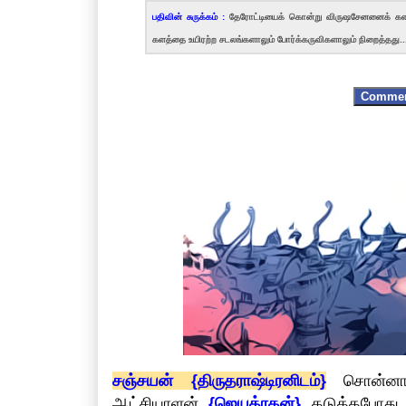
பதிவின் சுருக்கம் :
தேரோட்டியைக் கொன்று விருஷசேனனைக் களத்
களத்தை உயிரற்ற சடலங்களாலும் போர்க்கருவிகளாலும் நிறைத்தது..
Comme
சஞ்சயன் {திருதராஷ்டிரனிடம்}
சொன்னான்,
ஆட்சியாளன்
{ஜெயத்ரதன்}
தடுத்தபோது, உ