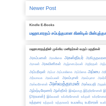
Newer Post
Kindle E-Books
மஹாபாரதம் சம்பந்தமான கிண்டில் மின்புத
மஹாபாரதத்தின் முக்கிய மனிதர்கள் வரும் பகுதிகள்
அகஸ்தியர்
அகம்பனன்
அகிருதவரண
அகலிகை
அசுவினிகள்
அசலன்
அஞ்சனபர்வன்
அதிரதன்
அத்
அம்பை
அம்பரீஷன்
அம்பா
அம்பாலிகை
அம்பிகை
அய
அலம்புசன்
அர்வாவசு
அலம்பலன்
அலம்புசை
அலர்க
அஸ்வத்தாமன்
அஸ்வபதி
அஸ்வசேனன்
அஹல
ஆர்ஷ்டிஷேணர்
ஆஸ்தீகர்
இக்ஷ்வாகு
இந்திரசேனன்
இ
{அரவான்}
இல்வலன்
உக்கிரசேனன்
உக்தன்
உக்ரசேனன
உத்தரை
உபமன்யு
உபரிசரன்
உத்தவர்
உத்தாலகர்
உபஸ்