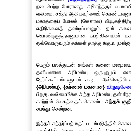
நடைபெற்ற போரானது அச்சந்தரும் வகையில்
வலிமை, சக்தி ஆகியவற்றைக் கொண்டவன
மகரத்தைப் போலக் (கௌரவ) வியூகத்திற்
எதிரிகளைத் தண்டிப்பவனும், தன் கண
கொண்டிருந்தவனுமான சுபத்திரையின் ம
ஒவ்வொருவரும் தங்கள் தரத்துக்கும், முன்னுர
பெரும் பலத்துடன் தங்கள் கணை மழையை
தனியனான அபிமன்யு ஒருபுறமும் எ
தேர்க்கூட்டங்களுடன் கூடிய அவ்வெதிரி
{அபிமன்யு}, {கர்ணன் மகனான}
விருஷசேன
பிறகு, வலிமைமிக்க அந்த அபிமன்யு தன்
காற்றின் வேகத்தைக் கொண்ட
அந்தக் கு
சுமந்து சென்றன.
இந்தச் சந்தர்ப்பத்தைப் பயன்படுத்திக் கொ
களத்தின் வேறு பகுதிக்குக் கொண்டு