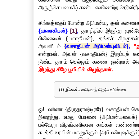
அருஞ்செயலைக்) கண்ட எண்ணற்ற தேர்வீரர்கள் 
சிங்கத்தைப் போன்ற அபிமன்யு, தன் கண
{வஸாதீயன்}
[1]
,
தூரத்தில் இருந்து முன்ன
பின்னவன் {வசாதீயன்}, தங்கச் சிறக
அவனிடம்
{வசாதீயன் அபிமன்யுவிடம்},
"
என்றான். அவன் {வசாதீயன்} இரும்புக் கவ
நீண்ட தூரம் செல்லும் கணை ஒன்றால் அ
இழந்து கீழே பூமியில் விழுந்தான்.
[1] இவன் யாரெனத் தெரியவில்லை.
ஓ! மன்னா {திருதராஷ்டிரரே} வசாதீயன் கொ
நிறைந்து, உமது பேரனை {அபிமன்யுவைக்}
பல்வேறு விதங்களிலான தங்கள் எண்ணற
சுபத்திரையின் மகனுக்கும் {அபிமன்யுவுக்க