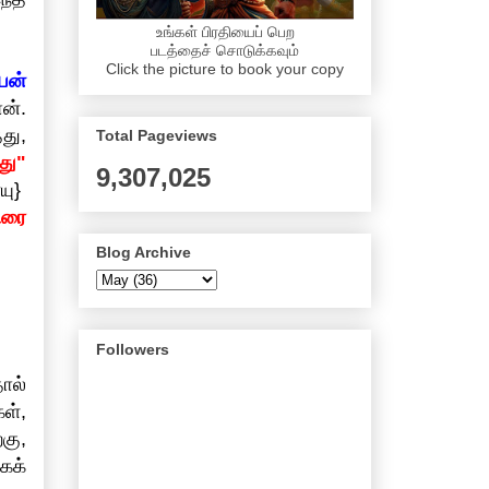
உங்கள் பிரதியைப் பெற
படத்தைச் சொடுக்கவும்
Click the picture to book your copy
யன்
ன்.
து,
Total Pageviews
து"
9,307,025
யு}
ிரை
Blog Archive
Followers
ால்
ள்,
கு,
கக்