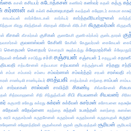
ங்கை
கடோத்கசன்
கந்
கசியபர்
கண்வர்
கத்ரு
கசன்
கணிகர்
கதன்
கர்ணன்
ன்
கலி
கல்மாஷபாதன்
கல்கி
கவந்தன்
கஹோடர்
காகமா
காக்ஷ
கார்த்தவீரியார்ஜுனன்
காயவ்யன்
கார்க்கோடகன்
கார்க்யர்
கார்த்
கிருதவர்மன்
கிந்தமா
கிரது
கிரந்திகன்
கிராதன்
கிரிசன்
கிரிடச்சி
கிருதவீர
குந
கீசகன்
குசிகன்
ரன்
கீசகர்கள்
குணகேசி
குணி-கர்க்கர்
குண்டதாரன்
குவலாஸ்வன்
கேசினி
தவாசர்கள்
கேசின்
கேதுவர்மன்
கைகேயன்
கைக
கௌதமன்
கௌதமர்
க்ஷேமதர்சின்
ி
கௌதமி
க்ஷத்ரபந்து
க்ஷேமதூர்
சஞ்சயன்
சங்கன்
சச்சி
சஞ்சயன் 1
சதானீ
ரதேவன்
சசபிந்து
சதயூபன்
்தியவதி
சத்யவான்
சந்தனு
சந்த
சத்யசேனன்
சத்யபாமா
சத்ருஞ்சயன்
சம்வர்ணன்
சம்வர்த்தர்
சரஸ்வதி
ன்
சம்பா
சம்பாகர்
சம்பை
சரபன்
சர
சாத்யகி
சாம்பன்
கரன்
சாண்டிலி
சாண்டில்யர்
சாத்யர்கள்
சாந்தை
சாம்
சால்வன்
சிகண்டி
சார்வாகன்
சாவித்ரி
சிசுப
ன்
சிங்கசேனன்
சியவனர்
சிபி
சியவணன்
ப்தன்
சித்ரவாஹனன்
சிநி
சிந்துத்வீபன்
சிரிக
ுகர்
சுக்ரன்
சுசர்மன்
சுக்ரீவன்
சுகுமாரி
சுகேது
சுக்ரது
சுசோபனை
சுதக்ஷ
சுதேவன்
சுதேஷ்ணை
சுந்தன் உபசுந்தன்
சுநந்தை
சுனந்தை
சுனஸ்
சுருதா
ை
சுரபி
சுருதகர்மன்
சுருதசேனன்
சுருதர்வன்
சுருதர்வான்
சுருதாயுதன்
சூரியன்
சுஷேணன்
சுஹோத்திரன்
சூதன்வான்
சூரன்
சூரியதத்தன்
சூரியவர