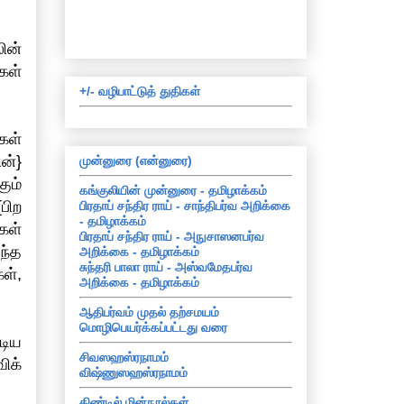
ின்
கள்
+/- வழிபாட்டுத் துதிகள்
கள்
ன்}
முன்னுரை (என்னுரை)
ும்
கங்குலியின் முன்னுரை - தமிழாக்கம்
பிற
பிரதாப் சந்திர ராய் - சாந்திபர்வ அறிக்கை
- தமிழாக்கம்
கள்
பிரதாப் சந்திர ராய் - அநுசாஸனபர்வ
ந்த
அறிக்கை - தமிழாக்கம்
சுந்தரி பாலா ராய் - அஸ்வமேதபர்வ
ள்,
அறிக்கை - தமிழாக்கம்
ஆதிபர்வம் முதல் தற்சமயம்
மொழிபெயர்க்கப்பட்டது வரை
டிய
சிவஸஹஸ்ரநாமம்
ிக்
விஷ்ணுஸஹஸ்ரநாமம்
கிண்டில் மின்நூல்கள்