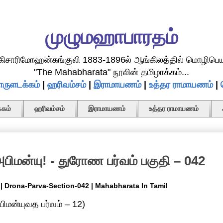
முழுமஹாபாரதம்
.கிசாரிமோஹன்கங்குலி 1883-1896ல் ஆங்கிலத்தில் மொழிபெய
"The Mahabharata" நூலின் தமிழாக்கம்...
ருளடக்கம்
|
ஹரிவம்சம்
|
இராமாயணம்
|
உத்தர ராமாயணம்
|
கம்
ஹரிவம்சம்
இராமாயணம்
உத்தர ராமாயணம்
மன்யு! - துரோண பர்வம் பகுதி – 042
 | Drona-Parva-Section-042 | Mahabharata In Tamil
பிமன்யுவத பர்வம் – 12)