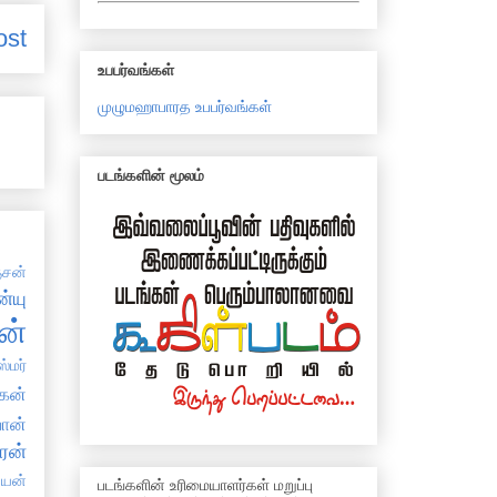
ost
உபபர்வங்கள்
முழுமஹாபாரத உபபர்வங்கள்
படங்களின் மூலம்
சன்
்யு
ன்
்மர்
கன்
ான்
ரன்
்யன்
படங்களின் உரிமையாளர்கள் மறுப்பு