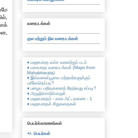
வமே
ல்,
வரைபடங்கள்
ைக்
னை,
குல மற்றும் நில வரைபடங்கள்
♦ மஹாபாரத வம்ச வரலாற்றுப் படம்
♦ மகாபாரத வரைபடங்கள் (Maps from
Mahabharata)
♦ இவ்வலைப்பூவை மற்றவர்களுக்குப்
பகிர்வதெப்படி?
♦ பழைய பதிவுகளைத் தேடுவது எப்படி?
♦ அருஞ்சொற்பொருள்
♦ மஹாபாரதம் - கால அட்டவணை - 1
♦ மஹாபாரதச் சிறுகதைகள்
பெயர்க்காரணங்கள்
+/- பெயர்கள்