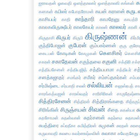
க
ஐராவதன்
ஓகவதி
ஔத்தாலகர்
ஔத்தாலகி
கங்கன்
கருட
கபிலர்
கயன்
கராளன்
கனகன்
கபோதரோமன்
காந்தாரி
காசியபர்
காமதேனு
காதி
காயத்ரி
காலவர்
காலகவிருக்ஷீயர்
காலகேயர்
காலன்
காளி
கிருஷ்ணன்
கிருபர்
கிருதாசி
கிருபி
கிர்மீ
குபேரன்
குந்திபோஜன்
கும்பகர்ணன்
குரு
குரோ
கௌசிகர்
கோடிகன்
கைடபன்
கோமுகன்
கௌசிக
சகாதேவன்
சகுனி
சகுந்தலை
சகரன்
சக்திரி
சக்
சத்தியபாமா
சத
சத்தியசேனன்
சத்தியஜித்
சத்தியர்
சனத்சுஜாதர்
சமீகர்
சம்சப்தகர்கள்
சமங்கர்
சம்பர
சல்லியன்
சர்மிஷ்டை
சர்யாதி
சலன்
சஹஸ்ரபத்
சா
சாரங்கத்வஜன்
சாரஸ்வதர்
சாரிசிரிகன்
சாருதேஷ்ண
சித்திரசேனன்
சித்திராங்கதை
சித்திரன்
சித்ரகு
சிவன்
சிருஞ்சயன்
ச
சிரிங்கின்
சீதை
சுகன்யா
சுதர்சனன்
சுதசோமன்
சுதன்வான்
சுதர்மை
சுதாமன்
சுபத்திரை
சுமுகன்
சுப்ரதீகா
சுமித்திரன்
சுரதன்
சுரத
சுவாகா
சுருவாவதி
சுலபை
சுவர்ணஷ்டீவின்
சுவேதகேது