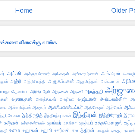
Home
Older P
்தகங்களை விலைக்கு வாங்க
அக்னி
ர்
அங்கிரஸ்
அக்ருதவ்ரணர்
அங்கதன்
அங்காரபர்ணன்
அசமஞ்
அபிமன
அத்ரி
அனுகம்பகன்
புதன்
அத்ரிசியந்தி
அனுவிந்தன்
அன்சுமான்
அர்ஜுன
அருந்ததி
ோதா தௌம்யா
அரிஷ்டநேமி
அருணன்
அருணி
அலாயுதன்
அஷ்டகன்
அஷ்டவக்கிரர்
்கன்
அவிந்தியன்
அவுர்வா
அஸ
ஆணிமாண்டவ்யர்
ஆர்ய
்யை
ஆங்கரிஷ்டன்
ஆஜகரர்
ஆதிசேஷன்
ஆத்ரேயர்
இந்திரன்
இந்திரஜித்
இந்திரோதர்
இராவ
ந்திரசேனை
இந்திரத்யும்னன்
உத்த
உசீநரன்
உதங்கர்
உதத்யர்
உத்தமௌஜஸ்
்
உச்சைஸ்ரவஸ்
உதங்கா
உமை
உலூகன்
உலூபி
ஊர்வசி
எலபத்திரன்
ருதி
ஏகதன்
ஏகதர்
ஏகலவ