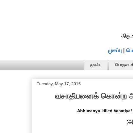
திரு
முகப்பு
|
பொ
முகப்பு
பொருளடக்
Tuesday, May 17, 2016
வசாதீயனைக் கொன்ற அபி
Abhimanyu killed Vasatiya!
(அ