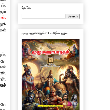
ம்,
தேடுக
ும்
ன்.
ுக்
கள்
முழுமஹாபாரதம் 01 - அச்சு நூல்
.
ம்,
து.
கன்
ன்.
ன்.
ைச்
து,
ந்த