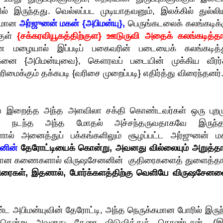
 இருந்தது. வெல்லப்பட முடியாதவனும், இலக்கில் துல்லிய
ுமான
அர்ஜுனன் மகன் {அபிமன்யு},
பெருங்கடலைக் கலங்கடிக்க
குள்
{சக்கரவியூகத்திற்குள} ஊடுருவி அதைக் கலங்கடித்தா
ை மழையால் இப்படிப் பகைவரின் படையைக் கலங்கடித்த
கனை {அபிமன்யுவை}, கௌரவப் படையின் முக்கிய வீரர்
ிமைக்கும் தக்கபடி {வரிசை முறைப்படி} எதிர்த்து விரைந்தனர்
 இறைத்த அந்த அளவிலா சக்தி கொண்டவர்கள் ஒரு புறமு
ன நடந்த அந்த மோதல் அச்சந்தருவதாகவே இருந்த
களால் அனைத்துப் பக்கங்களிலும் சூழப்பட்ட அர்ஜுனன் ம
னின்
தேரோட்டியைக் கொன்று, அவனது வில்லையும் அறுத்தா
 நேரான கணைகளால் விருஷசேனனின் குதிரைகளைத் துளைத்தா
திரைகள், இதனால், போர்க்களத்திற்கு வெளியே விருஷசேனன
ண்ட அபிமன்யுவின் தேரோட்டி, அந்த நெருக்கமான போரில் இருந்
 சென்று அவனது தேரை விடுவித்துக் கொண்டான். (இ