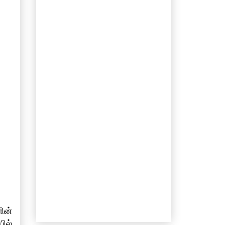
ின்
ில்