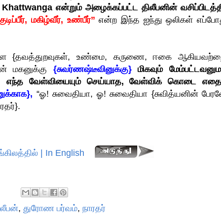
hattwanga என்றும் அழைக்கப்பட்ட திலீபனின் வசிப்பிடத்தி
பீர், மகிழ்வீர், உண்பீர்”
என்ற இந்த ஐந்து ஒலிகள் எப்போத
களை {தவத்துறவுகள், உண்மை, கருணை, ஈகை ஆகியவற்றை
உன் மகனுக்கு
{சுவர்ணஷ்டீவினுக்கு}
மிகவும் மேம்பட்டவனு
, எந்த வேள்வியையும் செய்யாத, வேள்விக் கொடை எதைய
னுக்காக},
“ஓ! சுவைதியா, ஓ! சுவைதியா {சுவித்யனின் பேரன
ரதர்}.
்கிலத்தில் | In English
லீபன்
,
துரோண பர்வம்
,
நாரதர்