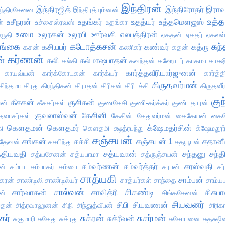
இந்திரன்
இந்திரஜித்
இந்திரோதர்
இராவ
ந்திரசேனை
இந்திரத்யும்னன்
உத்த
உசீநரன்
உதங்கர்
உதத்யர்
உத்தமௌஜஸ்
்
உச்சைஸ்ரவஸ்
உதங்கா
உமை
உலூகன்
உலூபி
ஊர்வசி
எலபத்திரன்
ருதி
ஏகதன்
ஏகதர்
ஏகலவ
ங்கை
கடோத்கசன்
கந்
கசியபர்
கண்வர்
கத்ரு
கசன்
கணிகர்
கதன்
கர்ணன்
ன்
கலி
கல்மாஷபாதன்
கல்கி
கவந்தன்
கஹோடர்
காகமா
காக்ஷ
கார்த்தவீரியார்ஜுனன்
காயவ்யன்
கார்க்கோடகன்
கார்க்யர்
கார்த்
கிருதவர்மன்
கிந்தமா
கிரது
கிரந்திகன்
கிராதன்
கிரிசன்
கிரிடச்சி
கிருதவீர
குந
கீசகன்
குசிகன்
ரன்
கீசகர்கள்
குணகேசி
குணி-கர்க்கர்
குண்டதாரன்
குவலாஸ்வன்
கேசினி
தவாசர்கள்
கேசின்
கேதுவர்மன்
கைகேயன்
கைக
கௌதமன்
கௌதமர்
க்ஷேமதர்சின்
ி
கௌதமி
க்ஷத்ரபந்து
க்ஷேமதூர்
சஞ்சயன்
சங்கன்
சச்சி
சஞ்சயன் 1
சதானீ
ரதேவன்
சசபிந்து
சதயூபன்
்தியவதி
சத்யவான்
சந்தனு
சந்த
சத்யசேனன்
சத்யபாமா
சத்ருஞ்சயன்
சம்வர்ணன்
சம்வர்த்தர்
சரஸ்வதி
ன்
சம்பா
சம்பாகர்
சம்பை
சரபன்
சர
சாத்யகி
சாம்பன்
கரன்
சாண்டிலி
சாண்டில்யர்
சாத்யர்கள்
சாந்தை
சாம்
சால்வன்
சிகண்டி
சார்வாகன்
சாவித்ரி
சிசுப
ன்
சிங்கசேனன்
சியவனர்
சிபி
சியவணன்
ப்தன்
சித்ரவாஹனன்
சிநி
சிந்துத்வீபன்
சிரிக
ுகர்
சுக்ரன்
சுசர்மன்
சுக்ரீவன்
சுகுமாரி
சுகேது
சுக்ரது
சுசோபனை
சுதக்ஷ