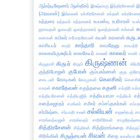
ஆர்ஷ்டிஷேணர்
ஆஸ்தீகர்
இக்ஷ்வாகு
இந்திரசேனன்
இ
{அரவான்}
இல்வலன்
உக்கிரசேனன்
உக்தன்
உக்ரசேனன
உத்தரை
உபமன்யு
உபரிசரன்
உத்தவர்
உத்தாலகர்
உபஸ்
க
ஐராவதன்
ஓகவதி
ஔத்தாலகர்
ஔத்தாலகி
கங்கன்
கருட
கபிலர்
கயன்
கராளன்
கனகன்
கபோதரோமன்
காந்தாரி
காசியபர்
காமதேனு
காதி
காயத்ரி
காலவர்
காலகவிருக்ஷீயர்
காலகேயர்
காலன்
காளி
கிருஷ்ணன்
கிருபர்
கிருதாசி
கிருபி
கிர்மீ
குபேரன்
குந்திபோஜன்
கும்பகர்ணன்
குரு
குரோ
கௌசிகர்
கோடிகன்
கைடபன்
கோமுகன்
கௌசிக
சகாதேவன்
சகுனி
சகுந்தலை
சகரன்
சக்திரி
சக்
சத்தியபாமா
சத
சத்தியசேனன்
சத்தியஜித்
சத்தியர்
சனத்சுஜாதர்
சமீகர்
சம்சப்தகர்கள்
சமங்கர்
சம்பர
சல்லியன்
சர்மிஷ்டை
சர்யாதி
சலன்
சஹஸ்ரபத்
சா
சாரங்கத்வஜன்
சாரஸ்வதர்
சாரிசிரிகன்
சாருதேஷ்ண
சித்திரசேனன்
சித்திராங்கதை
சித்திரன்
சித்ரகு
சிவன்
சிருஞ்சயன்
ச
சிரிங்கின்
சீதை
சுகன்யா