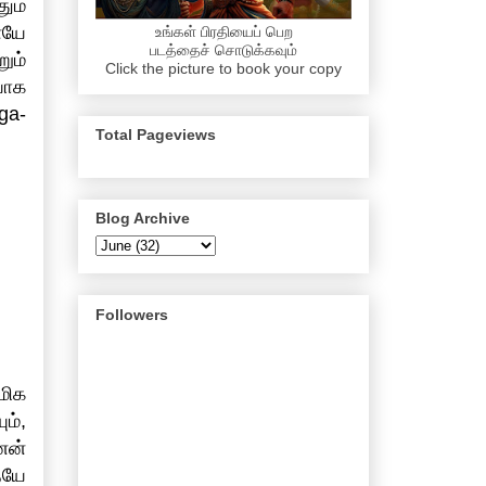
ும்
ையே
உங்கள் பிரதியைப் பெற
படத்தைச் சொடுக்கவும்
ும்
Click the picture to book your copy
யாக
ga-
Total Pageviews
Blog Archive
Followers
 மிக
ம்,
னன்
ையே