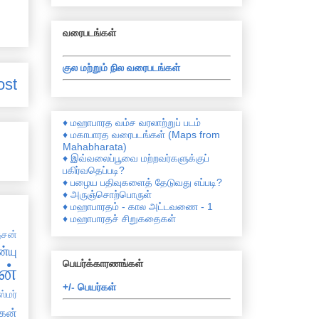
வரைபடங்கள்
குல மற்றும் நில வரைபடங்கள்
ost
♦ மஹாபாரத வம்ச வரலாற்றுப் படம்
♦ மகாபாரத வரைபடங்கள் (Maps from
Mahabharata)
♦ இவ்வலைப்பூவை மற்றவர்களுக்குப்
பகிர்வதெப்படி?
♦ பழைய பதிவுகளைத் தேடுவது எப்படி?
♦ அருஞ்சொற்பொருள்
♦ மஹாபாரதம் - கால அட்டவணை - 1
♦ மஹாபாரதச் சிறுகதைகள்
சன்
்யு
பெயர்க்காரணங்கள்
ன்
+/- பெயர்கள்
்மர்
கன்