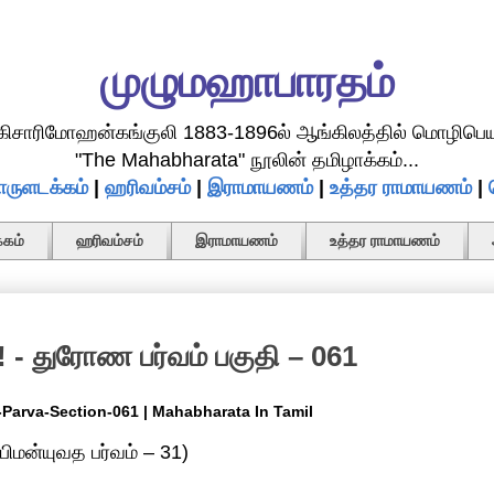
முழுமஹாபாரதம்
.கிசாரிமோஹன்கங்குலி 1883-1896ல் ஆங்கிலத்தில் மொழிபெய
"The Mahabharata" நூலின் தமிழாக்கம்...
ருளடக்கம்
|
ஹரிவம்சம்
|
இராமாயணம்
|
உத்தர ராமாயணம்
|
கம்
ஹரிவம்சம்
இராமாயணம்
உத்தர ராமாயணம்
! - துரோண பர்வம் பகுதி – 061
a-Parva-Section-061 | Mahabharata In Tamil
பிமன்யுவத பர்வம் – 31)