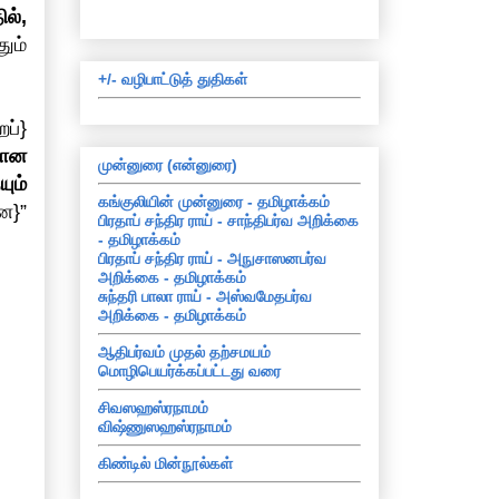
ல்,
ும்
+/- வழிபாட்டுத் துதிகள்
ப்}
மான
முன்னுரை (என்னுரை)
ும்
கங்குலியின் முன்னுரை - தமிழாக்கம்
ே}”
பிரதாப் சந்திர ராய் - சாந்திபர்வ அறிக்கை
- தமிழாக்கம்
பிரதாப் சந்திர ராய் - அநுசாஸனபர்வ
அறிக்கை - தமிழாக்கம்
சுந்தரி பாலா ராய் - அஸ்வமேதபர்வ
அறிக்கை - தமிழாக்கம்
ஆதிபர்வம் முதல் தற்சமயம்
மொழிபெயர்க்கப்பட்டது வரை
சிவஸஹஸ்ரநாமம்
விஷ்ணுஸஹஸ்ரநாமம்
கிண்டில் மின்நூல்கள்