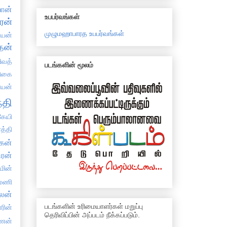
ான்
உபபர்வங்கள்
ரன்
முழுமஹாபாரத உபபர்வங்கள்
்யன்
தன்
ிவத்
படங்களின் மூலம்
திகை
்யன்
்தி
ேயி
த்தி
கன்
ிரன்
்மின்
யமணி
ாலன்
படங்களின் உரிமையாளர்கள் மறுப்பு
ாரின்
தெரிவிப்பின் அப்படம் நீக்கப்படும்.
ிணன்