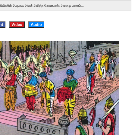
 திலீபனின் பெருமை; அவன் அளித்த கொடைகள்; அவனது மரணம்…
nt
Video
Audio