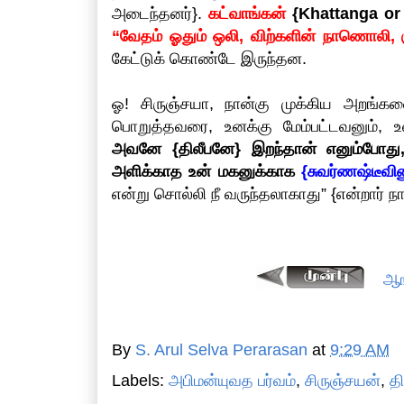
அடைந்தனர்}.
கட்வாங்கன்
{Khattanga or K
“வேதம் ஓதும் ஒலி, விற்களின் நாணொலி, குடிப்
கேட்டுக் கொண்டே இருந்தன.
ஓ! சிருஞ்சயா, நான்கு முக்கிய அறங்
பொறுத்தவரை, உனக்கு மேம்பட்டவனும், 
அவனே {திலீபனே} இறந்தான் எனும்போது
அளிக்காத உன் மகனுக்காக
{சுவர்ணஷ்டீவி
என்று சொல்லி நீ வருந்தலாகாது” {என்றார் நா
ஆங
By
S. Arul Selva Perarasan
at
9:29 AM
Labels:
அபிமன்யுவத பர்வம்
,
சிருஞ்சயன்
,
தி