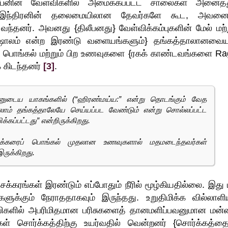
பனின் வேள்விகளில் அமைக்கப்பட்ட சாலைகள் அனைத்த
இந்திரனின் தலைமையிலான தேவர்களே கூட, அவன
ந்தனர். அவனது {திலீபனது} வேள்விக்கம்புகளின் மேல் மற்ற
ப்ரஷாலம் என்ற இரண்டு வளையங்களும்} தங்கத்தாலானவை
் பொங்கல் மற்றும் பிற உணவுகளை {ரகக் காண்டவங்களை Ra
் கிடந்தனர்
[3]
.
ீபனுடைய யாகங்களில் (“ஹிரண்மய்ய:” என்று தொடங்கும் வேத
ல்லாம் தங்கத்தாலேயே செய்யப்பட வேண்டும் என்று சொல்லப்பட்ட
்கப்பட்டது” என்றிருக்கிறது.
ர்க்கரைப் பொங்கல் முதலான உணவுகளால் மதமடைந்தவர்கள்
இருக்கிறது.
்சக்கரங்கள் இரண்டும் எப்போதும் நீரில் மூழ்கியதில்லை. இது
க்கும் நேராததாகவும் இருந்தது. உறுதிமிக்க வில்லாளியு
்விகளில் அபரிமிதமான பரிசுகளைத் தானமளிப்பவனுமான மன்
் சொர்க்கத்திற்கு உயர்வதில் வென்றனர் {சொர்க்கத்த