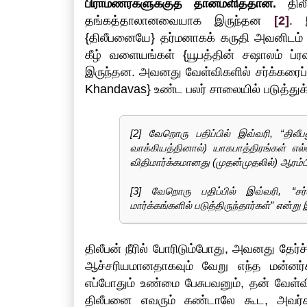
பிராமணர்களுக்குத் தானமளித்தான்.
திலீ
தங்கத்தாலானவையாக இருந்தன
[2]
. 
{திலீபனையே} தர்மனாகக் கருதி அவனிடம் வ
கீழ் வளையங்கள் {யூபத்தின் சஷாலம் 
இருந்தன. அவனது வேள்விகளில் சர்க்கரைப
Khandavas} உண்ட பலர் சாலையில் படுத்துக
[2] வேறொரு பதிப்பில் இவ்வரி, “தில
வாக்கியத்தினால்) யாகபாத்திரங்கள் எ
விதிமார்க்கமானது (முதன்முதலில்) ஆரம்பிக
[3] வேறொரு பதிப்பில் இவ்வரி, “ச
மார்க்கங்களில் படுத்திருந்தார்கள்” என்று 
திலீபன் நீரில் போரிடும்போது, அவனது தேர்ச
ஆச்சரியமானதாகவும் வேறு எந்த மன்னர்களு
எப்போதும் உண்மை பேசுபவனும், தன் வேள
திலீபனை எவரும் கண்டாலே கூட, அவர்கள