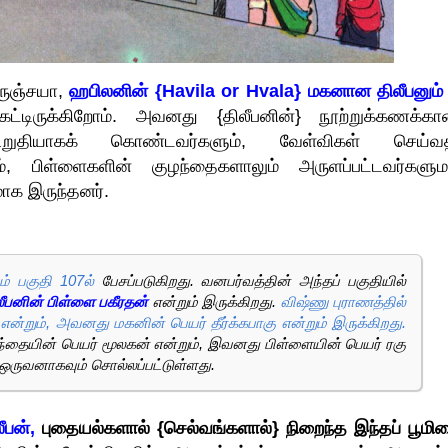
ருஞ்சயா,
ஹபிலனின் {Havila or Hvala} மகனான திலீபனும
ட்டிருக்கிறோம். அவனது {திலீபனின்} நூற்றுக்கணக்க
தியாகக் கொண்டவர்களும், வேள்விகள் செய்வத
லும், பிள்ளைகளின் குழந்தைகளாலும் அருளப்பட்டவர்களு
ாக இருந்தனர்.
் பகுதி 107ல்
பேசப்படுகிறது. வனபர்வத்தின் அந்தப் பகுதியில்
லீபனின் பிள்ளை பகீரதன்
என்றும் இருக்கிறது.
விஷ்ணு புராணத்தில்
றும், அவனது மகனின் பெயர் தீர்க்கபாகு என்றும் இருக்கிறது.
தையின் பெயர் மூலகன் என்றும், இவனது பிள்ளையின் பெயர் ரகு
 ஒருவனாகவும் சொல்லப்பட்டுள்ளது.
ீபன்,
புதையல்களால் {செல்வங்களால்} நிறைந்த இந்தப் பூமிய