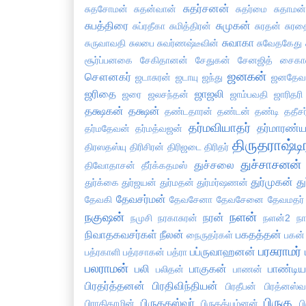
சுதர்சனன்
சுதசோமன்
சுதன்வான்
சுதர்மை
சுதாமன்
சுபத்திரை
சுமுகன்
சுப்ரதீகா
சுமித்திரன்
சுரதன்
சுரத
சுவாகா
சுருவாவதி
சுலபை
சுவர்ணஷ்டீவின்
சுவேதகேது
சூர்ப்பனகை
சேகிதானன்
சேதுகன்
சேனஜித்
சைகாவ
ஜனகன்
சௌனகர்
ஜடாசுரன்
ஜடாயு
ஜந்து
ஜனதேவ
ஜரிதை
ஜாஜலி
ஜரை
ஜலசந்தன்
ஜாம்பவதி
ஜாரிதரி
தக்ஷகன்
தக்ஷன்
தண்டதாரன்
தண்டன்
தண்டி
ததீசர
தர்மவியாதர்
தர்மாரண்ய
தர்மதேவன்
தர்மத்வஜன்
திருதராஷ்டி
திரஸதஸ்யு
திரிசிரன்
திரிஜடை
திரிதர்
துச்சாசனன்
துச்சலை
திவோதாசன்
தீர்க்கதமஸ்
துர்முகன்
து
துர்க்கை
துர்ஜயன்
துர்மதன்
துர்மர்ஷணன்
தேவசர்மன்
தேவகி
தேவசேனா
தேவசேனை
தேவமதர்
நகுஷன்
நளன்
நரன்
நமுசி
நரகாசுரன்
நளன்2
ந
நிவாதகவசர்கள்
நீலன்
பகதத்தன்
நைருதர்கள்
பகன்
பரசுராமர்
பப்ருவாஹனன்
பத்ரகாளி
பத்ரசாகன்
பத்ரா
பலராமன்
பலி
பாகுகன்
பாண்டிய
பலிதன்
பாணன்
பிரதர்த்தனன்
பிரதிவிந்தியன்
பிரதீபன்
பிரத்னஸ்வ
பிருகு
பிருகதஸ்வர்
பிராதிகாமின்
பிருகத்யும்னன்
ப