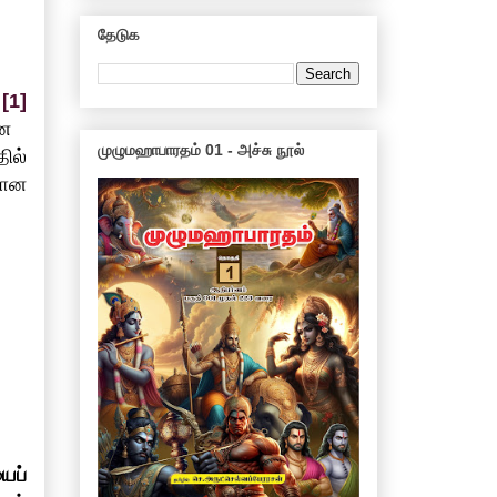
தேடுக
்
[1]
ான
முழுமஹாபாரதம் 01 - அச்சு நூல்
ில்
மான
ைப்