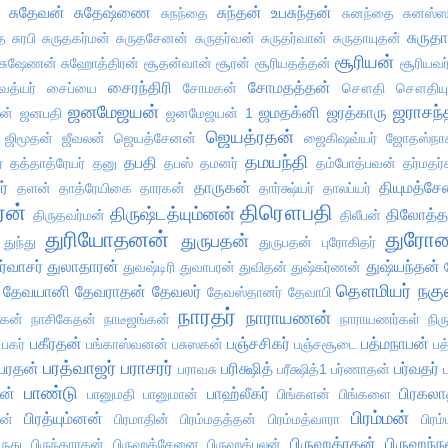
சுதேவன்
சுதேஷ்ணை
சுந்தன் உபசுந்தன்
சுநந்தை
சுனந்தை
சுனஸ்
சுருதா
ை
சுரபி
சுருதகர்மன்
சுருதசேனன்
சுருதர்வன்
சுருதர்வான்
சுருதாயுதன்
சூரியன்
சுஷேணன்
சுஹோத்திரன்
சூதன்வான்
சூரன்
சூரியதத்தன்
சூரியவர
சைரந்திரி
சோமதத்தன்
த்யர்
சைப்யை
சோமகன்
சௌதி
சௌதியு
ஜனமேஜயன்
ஜராசந்
ஜமதக்னி
ஜரத்காரு
ன்
ஜனபதி
ஜனமேஜயன் 1
ஜெயத்ரதன்
ஜிமூதன்
ஜீவலன்
ஜெயத்சேனன்
ஜைகிஷவ்யர்
ஜோதஸ்நா
தமயந்தி
தபதி
்
தத்தாத்ரேயர்
தனு
தபஸ்
தமனர்
தம்போத்பவன்
தர்மதர்
ர்
தாருகன்
தியுமத்ச
தளன்
தாத்ரேயிகை
தாரகன்
தார்க்ஷ்யர்
தாலப்யர்
ரன்
திரௌபதி
திருஷ்டத்யும்னன்
திலோத்
திருதவர்மன்
திலீபன்
துரியோதனன்
துரோண
துருபதன்
துந்து
துருபதன் புரோகிதர்
ர்வாசர்
துலாதாரன்
துஷ்யந்தன்
துவஷ்டிரி
துவாபரன்
துவிதன்
துஷ்கர்ணன்
தௌமியர்
நகு
தேவயானி
தேவராதன்
தேவலர்
தேவஸ்தானர்
தேவாபி
நாரதர்
நாராயணன்
ாகன்
நாசிகேதன்
நாடீஜங்கன்
நாராயணர்கள்
நிர
பகீரதன்
பஞ்சசிகர்
பத்மநாபன்
பகர்
பங்காஸ்வனன்
பசுஸகன்
பஞ்சசூடை
பத
பரத்வாஜர்
பராசரர்
பரதன்
பரிக்ஷித்
பர்வதர்
பராவசு
பரீக்ஷித்1
பர்ணாதன்
பாண்டு
ன்
பாஹ்லீகர்
பிரகலா
பானுமதி
பானுமான்
பிங்களன்
பிங்களை
பிரம்மன்
பிரத்யும்னன்
ன்
பிரமாதின்
பிரம்மதத்தன்
பிரம்மத்வாரா
பிரம
பிருஹத்ரதன்
பிருஹந்
ிருது
பிருந்தாரகன்
பிருஹத்சேனை
பிருஹத்பலன்