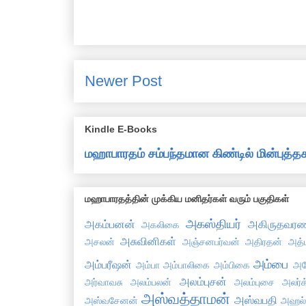
Newer Post
Kindle E-Books
மஹாபாரதம் சம்பந்தமான கிண்டில் மின்புத
மஹாபாரதத்தின் முக்கிய மனிதர்கள் வரும் பகுதிகள்
அகஸ்தியர்
அகம்பனன்
அகிருதவரண
அகலிகை
அசுவினிகள்
அசலன்
அஞ்சனபர்வன்
அதிரதன்
அத்
அம்பை
அம்பரீஷன்
அம்பா
அம்பாலிகை
அம்பிகை
அய
அலம்புசன்
அர்வாவசு
அலம்பலன்
அலம்புசை
அலர்க
அஸ்வத்தாமன்
அஸ்வபதி
அஸ்வசேனன்
அஹல