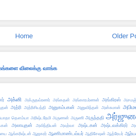
Home
Older P
்தகங்களை விலைக்கு வாங்க
அக்னி
ர்
அங்கிரஸ்
அக்ருதவ்ரணர்
அங்கதன்
அங்காரபர்ணன்
அசமஞ்
அபிமன
அத்ரி
அனுகம்பகன்
புதன்
அத்ரிசியந்தி
அனுவிந்தன்
அன்சுமான்
அர்ஜுன
அருந்ததி
ோதா தௌம்யா
அரிஷ்டநேமி
அருணன்
அருணி
அலாயுதன்
அஷ்டகன்
அஷ்டவக்கிரர்
்கன்
அவிந்தியன்
அவுர்வா
அஸ
ஆணிமாண்டவ்யர்
ஆர்ய
்யை
ஆங்கரிஷ்டன்
ஆஜகரர்
ஆதிசேஷன்
ஆத்ரேயர்