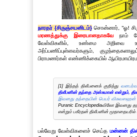
நாரதர் {சிருஞ்சயனிடம்}
சொன்னார், "ஓ! சி
மரணத்துக்கு இரையானதாகவே
நாம் கே
வேள்விகளில், உண்மை அறிவை உறு
அர்ப்பணிப்புள்ளவர்களும், குழந்தைகளா
பிராமணர்கள் எண்ணிக்கையில் ஆயிரமாயிரம
[1] இந்தத் திலீபனைக் குறித்து
வனபர்வம
திலீபனின் தந்தை அன்சுமான் என்றும், தி
இவனது தந்தையின் பெயர் விசுவஸஹன் என்
Puranic Encyclopediaவிலோ இவனது தந்
என்றும் பகீரதன் திலீபனின் மூதாதையரில்
பல்வேறு வேள்விகளைச் செய்த
மன்னன் தில