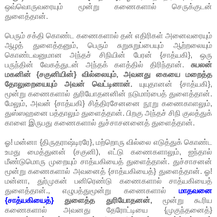
ஒவ்வொருவரையும் மூன்று கணைகளால் செருக்குடன்
துளைத்தான்.
பெரும் சக்தி கொண்ட கணைகளால் தன் எதிரிகள் அனைவரையும்
ஆழத் துளைத்தனும், பெரும் சுறுசுறுப்பையும் ஆற்றலையும்
கொண்டவனுமான அந்தச் சிநியின் பேரன் {சாத்யகி}, ஒரு
பருந்தின் வேகத்துடன் அந்தக் களத்தில் திரிந்தான்.
சுபலன்
மகனின் {சகுனியின்} வில்லையும், அவனது கையை மறைத்த
தோலுறையையும் அவன் வெட்டினான்.
யுயுதானன் {சாத்யகி},
மூன்று கணைகளால் துரியோதனனின் நடுமார்பைத் துளைத்தான்.
மேலும், அவன் {சாத்யகி} சித்திரசேனனை நூறு கணைகாளலும்,
துஸ்ஸஹனை பத்தாலும் துளைத்தான். பிறகு அந்தச் சிநி குலத்துக்
காளை இருபது கணைகளால் துச்சாசனனைத் துளைத்தான்.
ஓ! மன்னா {திருதராஷ்டிரரே}, மற்றொரு வில்லை எடுத்துக் கொண்ட
உமது மைத்துனன் (சகுனி), எட்டு கணைகளாலும், ஐந்தால்
மீண்டுமொரு முறையும் சாத்யகியைத் துளைத்தான். துச்சாசனன்
மூன்று கணைகளால் அவனைத் {சாத்யகியைத்} துளைத்தான். ஓ!
மன்னா, துர்முகன் பனிரெண்டு கணைகளால் சாத்யகியைத்
துளைத்தான்., எழுபத்துமூன்று கணைகளால்
மாதவனை
{சாத்யகியைத்}
துளைத்த துரியோதனன்,
மூன்று கூரிய
கணைகளால் அவனது தேரோட்டியை {முகுந்தனைத்}