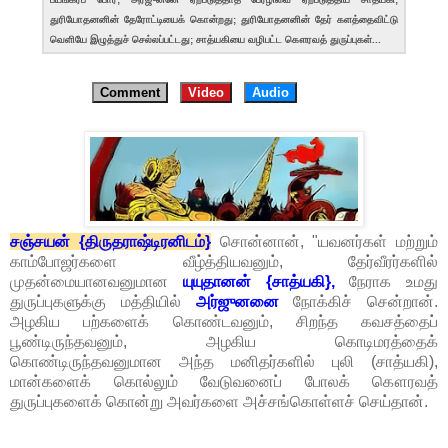
துரியோதனனின் தேரோட்டியைக் கொன்றது; துரியோதனனின் தேர் களத்தைவிட்டு
வெளியே இழுத்துச் செல்லப்பட்டது; சாத்யகியை வழிபட்ட கௌரவத் துருப்புகள்...
Comment
Video
Audio
சஞ்சயன் {திருதராஷ்டிரனிடம்}
சொன்னான், "யவனர்கள் மற்றும்
காம்போஜர்களை வீழ்த்தியவனும், தேர்வீரர்களில்
முதன்மையானவனுமான
யுயுதானன் {சாத்யகி},
நேராக உமது
துருப்புகளுக்கு மத்தியில்
அர்ஜுனனை
நோக்கிச் சென்றான்.
அழகிய பற்களைக் கொண்டவனும், சிறந்த கவசத்தைப்
பூண்டிருந்தவனும், அழகிய கொடிமரத்தைக்
கொண்டிருந்தவனுமான அந்த மனிதர்களில் புலி (சாத்யகி),
மான்களைக் கொல்லும் வேடுவனைப் போலக் கௌரவத்
துருப்புகளைக் கொன்று அவர்களை அச்சங்கொள்ளச் செய்தான்.