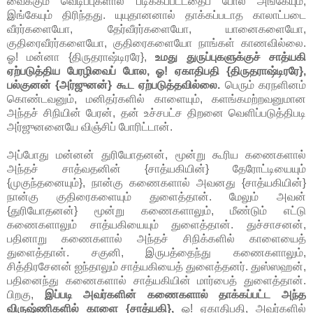
வைக்கும் வெடிப்புகளால் பீடிக்கப்பட்டதைப் போல அங்கேயும்,
இங்கேயும் திரிந்தது. யுயுதானனால் தாக்கப்படாத காலாட்படை
வீரர்களையோ, தேர்வீரர்களையோ, யானைகளையோ,
குதிரைவீரர்களையோ, குதிரைகளையோ நாங்கள் காணவில்லை.
ஓ! மன்னா {திருதராஷ்டிரரே},
உமது துருப்புகளுக்குச் சாத்யகி
ஏற்படுத்திய பேரழிவைப் போல, ஓ! ஏகாதிபதி {திருதராஷ்டிரரே},
பல்குனன் {அர்ஜுனன்} கூட ஏற்படுத்தவில்லை.
பெரும் கரநளினம்
கொண்டவனும், மனிதர்களில் காளையும், களங்கமற்றவனுமான
அந்தச் சிநியின் பேரன், தன் உச்சபட்ச திறனை வெளிப்படுத்திபடி
அர்ஜுனனையே விஞ்சிப் போரிட்டான்.
அப்போது மன்னன் துரியோதனன், மூன்று கூரிய கணைகளால்
அந்தச் சாத்வதனின் {சாத்யகியின்} தேரோட்டியையும்
{முகுந்தனையும்}, நான்கு கணைகளால் அவனது {சாத்யகியின்}
நான்கு குதிரைகளையும் துளைத்தான். மேலும் அவன்
{துரியோதனன்} மூன்று கணைகளாலும், மீண்டும் எட்டு
கணைகளாலும் சாத்யகியையும் துளைத்தான். துச்சாசனன்,
பதினாறு கணைகளால் அந்தச் சிநிக்களில் காளையைத்
துளைத்தான். சகுனி, இருபத்தைந்து கணைகளாலும்,
சித்திரசேனன் ஐந்தாலும் சாத்யகியைத் துளைத்தனர். துஸ்ஸஹன்,
பதினைந்து கணைகளால் சாத்யகியின் மார்பைத் துளைத்தான்.
பிறகு,
இப்படி அவர்களின் கணைகளால் தாக்கப்பட்ட அந்த
விருஷ்ணிகளில் காளை {சாத்யகி},
ஓ! ஏகாதிபதி, அவர்களில்