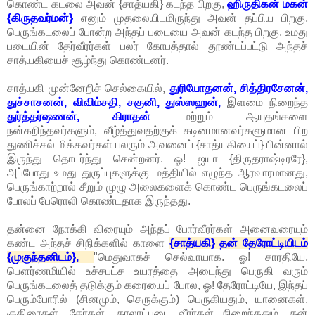
கொண்ட கடலை அவன் {சாத்யகி} கடந்த பிறகு,
ஹிருதிகன் மகன்
{கிருதவர்மன்}
எனும் முதலையிடமிருந்து அவன் தப்பிய பிறகு,
பெருங்கடலைப் போன்ற அந்தப் படையை அவன் கடந்த பிறகு, உமது
படையின் தேர்வீரர்கள் பலர் கோபத்தால் தூண்டப்பட்டு அந்தச்
சாத்யகியைச் சூழ்ந்து கொண்டனர்.
சாத்யகி முன்னேறிச் செல்கையில்,
துரியோதனன், சித்திரசேனன்,
துச்சாசனன், விவிம்சதி, சகுனி, துஸ்ஸஹன்,
இளமை நிறைந்த
துர்த்தர்ஷணன், கிராதன்
மற்றும் ஆயுதங்களை
நன்கறிந்தவர்களும், வீழ்த்துவதற்குக் கடினமானவர்களுமான பிற
துணிச்சல் மிக்கவர்கள் பலரும் அவனைப் {சாத்யகியைப்} பின்னால்
இருந்து தொடர்ந்து சென்றனர். ஓ! ஐயா {திருதராஷ்டிரரே},
அப்போது உமது துருப்புகளுக்கு மத்தியில் எழுந்த ஆரவாரமானது,
பெருங்காற்றால் சீறும் முழு அலைகளைக் கொண்ட பெருங்கடலைப்
போலப் பேரொலி கொண்டதாக இருந்தது.
தன்னை நோக்கி விரையும் அந்தப் போர்வீரர்கள் அனைவரையும்
கண்ட அந்தச் சிநிக்களில் காளை
{சாத்யகி} தன் தேரோட்டியிடம்
{முகுந்தனிடம்},
"மெதுவாகச் செல்வாயாக. ஓ! சாரதியே,
பௌர்ணமியில் உச்சபட்ச உயரத்தை அடைந்து பெருகி வரும்
பெருங்கடலைத் தடுக்கும் கரையைப் போல, ஓ! தேரோட்டியே, இந்தப்
பெரும்போரில் (சினமும், செருக்கும்) பெருகியதும், யானைகள்,
குதிரைகள், தேர்கள், காலாட்படை வீரர்கள் நிறைந்ததும், தன்