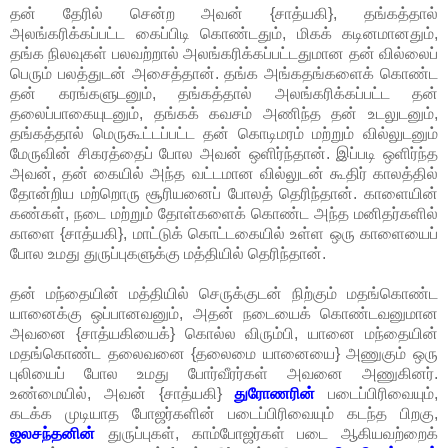
தன் தேரில் சென்ற அவன் {சாத்யகி}, தங்கத்தால்
அலங்கரிக்கப்பட்ட கைப்பிடி கொண்டதும், மிகக் கடினமானதும்,
தங்க நிலவுகள் பலவற்றால் அலங்கரிக்கப்பட்டதுமான தன் வில்லைப்
பெரும் பலத்துடன் அசைத்தான். தங்க அங்கதங்களைக் கொண்ட
தன் கரங்களுடனும், தங்கத்தால் அலங்கரிக்கப்பட்ட தன்
தலைப்பாகையுடனும், தங்கக் கவசம் அணிந்த தன் உடலுடனும்,
தங்கத்தால் மெருகூட்டப்பட்ட தன் கொடிமரம் மற்றும் வில்லுடனும்
மேருவின் சிகரத்தைப் போல அவன் ஒளிர்ந்தான். இப்படி ஒளிர்ந்த
அவன், தன் கையில் அந்த வட்டமான வில்லுடன் கூதிர் காலத்தில்
தோன்றிய மற்றொரு சூரியனைப் போலத் தெரிந்தான். காளையின்
கண்கள், நடை மற்றும் தோள்களைக் கொண்ட அந்த மனிதர்களில்
காளை {சாத்யகி}, மாட்டுக் கொட்டகையில் உள்ள ஒரு காளையைப்
போல உமது துருப்புகளுக்கு மத்தியில் தெரிந்தான்.
தன் மந்தையின் மத்தியில் செருக்குடன் நிற்கும் மதங்கொண்ட
யானைக்கு ஒப்பானவனும், அதன் நடையைக் கொண்டவனுமான
அவனை {சாத்யகியைக்} கொல்ல விரும்பி, யானை மந்தையின்
மதங்கொண்ட தலைவனை {தலைமை யானையை} அணுகும் ஒரு
புலியைப் போல உமது போர்வீரர்கள் அவனை அணுகினர்.
உண்மையில், அவன் {சாத்யகி}
துரோணரின்
படைப்பிரிவையும்,
கடக்க முடியாத போஜர்களின் படைப்பிரிவையும் கடந்த பிறகு,
ஜலசந்தனின்
துருப்புகள், காம்போஜர்கள் படை ஆகியவற்றைக்