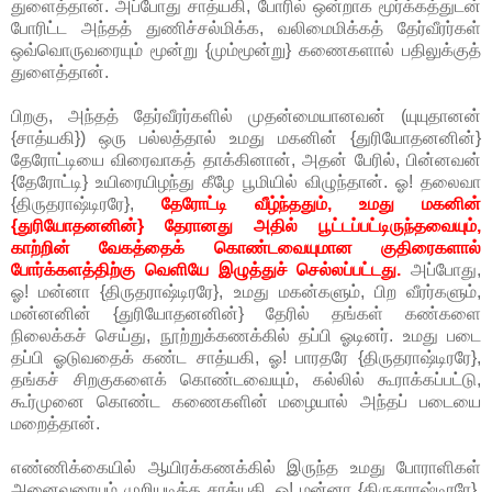
துளைத்தான். அப்போது சாத்யகி, போரில் ஒன்றாக மூர்க்கத்துடன்
போரிட்ட அந்தத் துணிச்சல்மிக்க, வலிமைமிக்கத் தேர்வீரர்கள்
ஒவ்வொருவரையும் மூன்று {மும்மூன்று} கணைகளால் பதிலுக்குத்
துளைத்தான்.
பிறகு, அந்தத் தேர்வீரர்களில் முதன்மையானவன் (யுயுதானன்
{சாத்யகி}) ஒரு பல்லத்தால் உமது மகனின் {துரியோதனனின்}
தேரோட்டியை விரைவாகத் தாக்கினான், அதன் பேரில், பின்னவன்
{தேரோட்டி} உயிரையிழந்து கீழே பூமியில் விழுந்தான். ஓ! தலைவா
{திருதராஷ்டிரரே},
தேரோட்டி வீழ்ந்ததும், உமது மகனின்
{துரியோதனனின்} தேரானது அதில் பூட்டப்பட்டிருந்தவையும்,
காற்றின் வேகத்தைக் கொண்டவையுமான குதிரைகளால்
போர்க்களத்திற்கு வெளியே இழுத்துச் செல்லப்பட்டது.
அப்போது,
ஓ! மன்னா {திருதராஷ்டிரரே}, உமது மகன்களும், பிற வீரர்களும்,
மன்னனின் {துரியோதனனின்} தேரில் தங்கள் கண்களை
நிலைக்கச் செய்து, நூற்றுக்கணக்கில் தப்பி ஓடினர். உமது படை
தப்பி ஓடுவதைக் கண்ட சாத்யகி, ஓ! பாரதரே {திருதராஷ்டிரரே},
தங்கச் சிறகுகளைக் கொண்டவையும், கல்லில் கூராக்கப்பட்டு,
கூர்முனை கொண்ட கணைகளின் மழையால் அந்தப் படையை
மறைத்தான்.
எண்ணிக்கையில் ஆயிரக்கணக்கில் இருந்த உமது போராளிகள்
அனைவரையும் முறியடித்த சாத்யகி, ஓ! மன்னா {திருதராஷ்டிரரே},