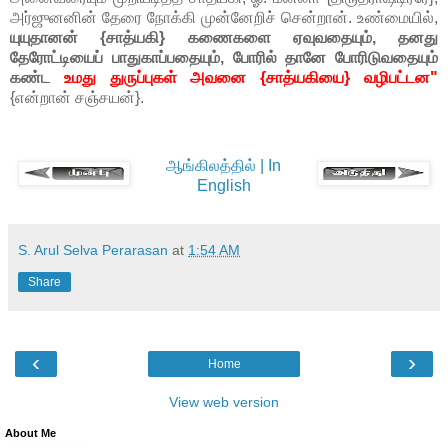
அர்ஜுனனின் தேரை நோக்கி முன்னேறிச் சென்றான். உண்மையில்,
யுயுதானன் {சாத்யகி} கணைகளை ஏவுவதையும், தனது
தேரோட்டியைப் பாதுகாப்பதையும், போரில் தானே போரிடுவதையும்
கண்ட
உமது துருப்புகள் அவனை {சாத்யகியை} வழிபட்டன"
{என்றான் சஞ்சயன்}.
ஆங்கிலத்தில் | In
English
S. Arul Selva Perarasan
at
1:54 AM
Share
‹
›
Home
View web version
About Me