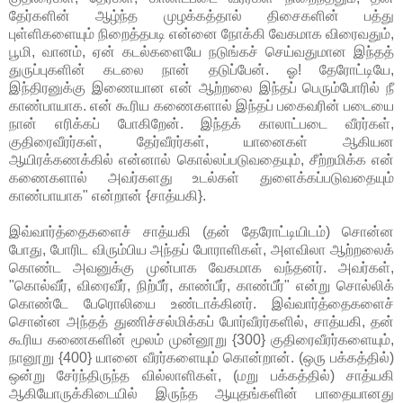
தேர்களின் ஆழ்ந்த முழக்கத்தால் திசைகளின் பத்து
புள்ளிகளையும் நிறைத்தபடி என்னை நோக்கி வேகமாக விரைவதும்,
பூமி, வானம், ஏன் கடல்களையே நடுங்கச் செய்வதுமான இந்தத்
துருப்புகளின் கடலை நான் தடுப்பேன். ஓ! தேரோட்டியே,
இந்திரனுக்கு இணையான என் ஆற்றலை இந்தப் பெரும்போரில் நீ
காண்பாயாக. என் கூரிய கணைகளால் இந்தப் பகைவரின் படையை
நான் எரிக்கப் போகிறேன். இந்தக் காலாட்படை வீரர்கள்,
குதிரைவீரர்கள், தேர்வீரர்கள், யானைகள் ஆகியன
ஆயிரக்கணக்கில் என்னால் கொல்லப்படுவதையும், சீற்றமிக்க என்
கணைகளால் அவர்களது உடல்கள் துளைக்கப்படுவதையும்
காண்பாயாக" என்றான் {சாத்யகி}.
இவ்வார்த்தைகளைச் சாத்யகி (தன் தேரோட்டியிடம்) சொன்ன
போது, போரிட விரும்பிய அந்தப் போராளிகள், அளவிலா ஆற்றலைக்
கொண்ட அவனுக்கு முன்பாக வேகமாக வந்தனர். அவர்கள்,
"கொல்வீர், விரைவீர், நிற்பீர், காண்பீர், காண்பீர்" என்று சொல்லிக்
கொண்டே பேரொலியை உண்டாக்கினர். இவ்வார்த்தைகளைச்
சொன்ன அந்தத் துணிச்சல்மிக்கப் போர்வீரர்களில், சாத்யகி, தன்
கூரிய கணைகளின் மூலம் முன்னூறு {300} குதிரைவீரர்களையும்,
நானூறு {400} யானை வீரர்களையும் கொன்றான். (ஒரு பக்கத்தில்)
ஒன்று சேர்ந்திருந்த வில்லாளிகள், (மறு பக்கத்தில்) சாத்யகி
ஆகியோருக்கிடையில் இருந்த ஆயுதங்களின் பாதையானது