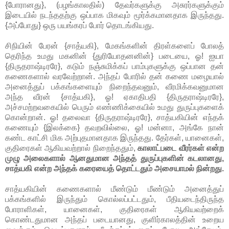
{போரானது}, (பழங்காலதில்) தேவர்களுக்கு அசுரர்களுக்கும்
இடையில் நடந்ததற்கு ஒப்பாக மிகவும் மூர்க்கமானதாக இருந்தது.
{அப்போது} ஒரு பயங்கரப் போர் தொடங்கியது.
சிநியின் பேரன் {சாத்யகி}, மேகங்களின் திரள்களைப் போலத்
தெரிந்த உமது மகனின் {துரியோதனனின்} படையை, ஓ! ஐயா
{திருதராஷ்டிரரே}, கடும் நஞ்சுமிக்கப் பாம்புகளுக்கு ஒப்பான தன்
கணைகளால் வரவேற்றான். அந்தப் போரில் தன் கணை மழையால்
அனைத்துப் பக்கங்களையும் நிறைந்தவனும், வீரமிக்கவனுமான
அந்த வீரன் {சாத்யகி}, ஓ! ஏகாதிபதி {திருதராஷ்டிரரே},
அச்சமற்றவகையில் பெரும் எண்ணிக்கையில் உமது துருப்புகளைக்
கொன்றான். ஓ! தலைவா {திருதராஷ்டிரரே}, சாத்யகியின் எந்தக்
கணையும் {இலக்கை} தவறவில்லை, ஓ! மன்னா, அங்கே நான்
கண்ட காட்சி மிக அற்புதமானதாக இருந்தது. தேர்கள், யானைகள்,
குதிரைகள் ஆகியவற்றால் நிறைந்ததும்,
காலாட்படை வீரர்கள் என்ற
முழு அலைகளால் ஆனதுமான அந்தத் துருப்புகளின் கடலானது,
சாத்யகி என்ற அந்தக் கரையைத் தொட்டதும் அசையாமல் நின்றது.
சாத்யகியின் கணைகளால் மீண்டும் மீண்டும் அனைத்துப்
பக்கங்களில் இருந்தும் கொல்லப்பட்டதும், பீதியடைந்திருந்த
போராளிகள், யானைகள், குதிரைகள் ஆகியவற்றைக்
கொண்டதுமான அந்தப் படையானது, குளிர்காலத்தின் உறைய