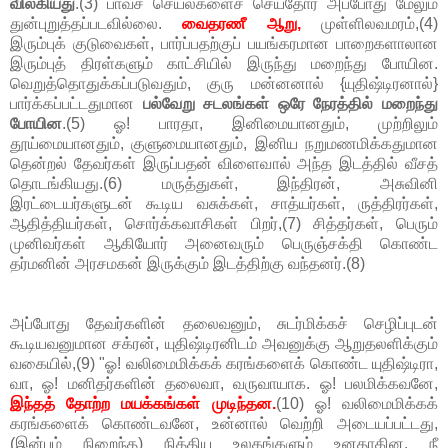
விலகியது
.(3) பாவச் செயல்களைச் செய்தோர் அப்போது மேலும்
துன்புறுத்தப்படவில்லை.
வைதரணீ ஆறு,
முள்ளிலவமரம்,(4)
இரும்புக் குடுவைகள், பார்ப்பதற்குப் பயங்கரமான பாறைகளாலான
இரும்புத் திரள்களும் காட்சியில் இருந்து மறைந்து போயின.
வெறுத்தொதுக்கப்படுவதும், குரு மன்னனால் {யுதிஷ்டிரனால்}
பார்க்கப்பட்டதுமான
பல்வேறு சடலங்கள் ஒரே நேரத்தில் மறைந்து
போயின
.(5) ஓ! பாரதா, இனிமையானதும், முற்றிலும்
தூய்மையானதும், குளுமையானதும், இனிய நறுமணமிக்கதுமான
தென்றல் தேவர்கள் இருப்பதன் விளைவால் அந்த இடத்தில் வீசத்
தொடங்கியது.(6) மருத்துகள், இந்திரன், அசுவினி
இரட்டையர்களுடன் கூடிய வசுக்கள், சாத்யர்கள், ருத்திரர்கள்,
ஆதித்தியர்கள், சொர்க்கவாசிகள் பிறர்,(7) சித்தர்கள், பெரும்
முனிவர்கள் ஆகியோர் அனைவரும் பெருஞ்சக்தி கொண்ட
தர்மனின் அரசமகன் இருக்கும் இடத்திற்கு வந்தனர்.(8)
அப்போது தேவர்களின் தலைவனும், சுடர்மிக்கச் செழிப்புடன்
கூடியவனுமான சக்ரன், யுதிஷ்டிரனிடம் அவனுக்கு ஆறுதலளிக்கும்
வகையில்,(9) "ஓ! வலிமைமிக்கக் கரங்களைக் கொண்ட யுதிஷ்டிரா,
வா, ஓ! மனிதர்களின் தலைவா, வருவாயாக. ஓ! பலமிக்கவனே,
இந்தத் தோற்ற மயக்கங்கள் முடிந்தன.
(10) ஓ! வலிமைமிக்கக்
கரங்களைக் கொண்டவனே, உன்னால் வெற்றி அடையப்பட்டது,
(இன்பம் நிறைந்த) நித்திய உலகங்களும் உனதாகின. நீ