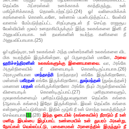
தெய்வீக அப்சரஸ்கள் உனக்காகக் காத்திருந்து, உன்
மகிழ்ச்சிக்காகத் தொண்டாற்றட்டும்.(24) ஓ! வலிமைமிக்கக்
கரங்களைக் கொண்டவனே, உன்னால் பயன்படுத்தப்பட்ட வேள்வி
வாளால் மேம்படுத்தப்பட்ட சிறப்புகளுடன் நீ செய்த ராஜசூய
வேள்வியின் மூலம் உனதாகியிருக்கும் இந்த உலகங்களை இனி நீ
அனுபவிப்பாயாக. உன் தவங்களின் உயர்ந்த கனிகளை நீ
அனுபவிப்பாயாக.(25)
ஓ! யுதிஷ்டிரா, உன் உலகங்கள் அந்த மன்னர்களின் உலகங்களை விட
மிக உயரத்தில் இருக்கின்றன. ஓ! பிருதையின் மகனே,
அவை
ஹரிச்சந்திரனின்
உலகங்களுக்கு இணையானவை.
வா, அங்கே
அருள்நிலையில் நீ விளையாடிக் கொண்டிருப்பாயாக.(26)
அரசமுனியான
மாந்தாத்ரி
{மாந்தாதா} எங்கே இருக்கிறானோ,
மன்னன்
பகீரதன்
எங்கே இருக்கிறானோ,
துஷ்மந்தன்
{துஷ்யந்தன்}
மகனான
பரதன்
எங்கிருக்கிறானோ அங்கே நீயும் அருள்நிலையில்
விளையாடிக் கொண்டிருப்பாய்.(27) புனிதமானவளும்,
மூவுலகங்களையும் புனிதப்படுத்துபவளுமான தெய்வீக கங்கை
{ஆகாயக் கங்கை} இதோ இருக்கிறாள். இவள் தெய்வீக கங்கை
என்றழைக்கப்படுகிறாள். இதில் மூழ்கி நீ உன் சொந்த உலகத்திற்குச்
செல்வாயாக
[1]
.(28)
இந்த ஓடையில் {கங்கையில்} நீராடும் நீ உன்
மனித இயல்பை இழப்பாய். உண்மையில் உன் துயரம் அகன்று,
நோய்கள் வெல்லப்பட்டு, பகைமைகள் அனைத்தில் இருந்தும் நீ