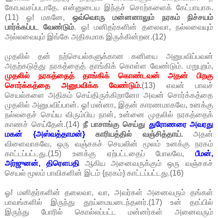
கோபவசப்படாதே. என்னுடைய இந்தச் சொற்களைக் கேட்பாயாக.
(11) ஓ! மகனே,
ஒவ்வொரு மன்னனாலும் நரகம் நிச்சயம்
பார்க்கப்பட வேண்டும்
. ஓ! மனிதர்களின் தலைவா, நல்லவையும்
அல்லவையும் இங்கே அதிகமாக இருக்கின்றன.(12)
முதலில் தன் நற்செயல்களுக்கான கனியை அனுபவிப்பவன்
அதற்கடுத்து நரகத்தைத் தாங்கிக் கொள்ள வேண்டும். மறுபுறம்,
முதலில் நரகத்தைத் தாங்கிக் கொண்டவன் அதன் பிறகு
சொர்க்கத்தை அனுபவிக்க வேண்டும்.
(13) எவன் பாவச்
செயல்களை அதிகம் செய்திருக்கிறானோ அவன் சொர்க்கத்தை
முதலில் அனுபவிப்பான். ஓ! மன்னா, இதன் காரணமாகவே, உனக்கு
நல்லதைச் செய்ய விரும்பிய நான், உன்னை முதலில் நரகத்தைக்
காணச் செய்தேன்.(14)
நீ பாசாங்கு செய்து
துரோணரை அவரது
மகன் {அஸ்வத்தாமன்}
காரியத்தில் வஞ்சித்தாய்.
அதன்
விளைவாகவே, ஒரு வஞ்சகச் செயலின் மூலம் உனக்கு நரகம்
காட்டப்பட்டது.(15) உனக்கு ஏற்பட்டதைப் போலவே,
பீமன்,
அர்ஜுனன், திரௌபதி
ஆகிய அனைவருக்கும் ஒரு வஞ்சகச்
செயல் மூலம் பாவிகளின் இடம் {நரகம்} காட்டப்பட்டது.(16)
ஓ! மனிதர்களின் தலைவா, வா, அவர்கள் அனைவரும் தங்கள்
பாவங்களில் இருந்து தூய்மையடைந்தனர்.(17) உன் தரப்பில்
இருந்து போரில் கொல்லப்பட்ட மன்னர்கள் அனைவரும்