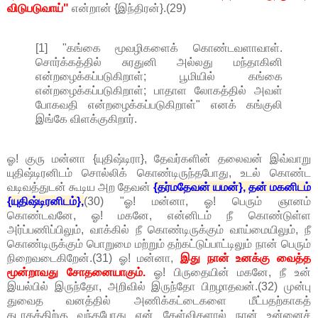
விடுபடுவாய்"
என்றான் {இந்திரன்}.(29)
[1] "கங்கை மூவழிகளைக் கொண்டவளாவாள்.
சொர்க்கத்தில் சுரதுனி அல்லது மந்தாகினி
என்றழைக்கப்படுகிறாள்; பூமியில் கங்கை
என்றழைக்கப்படுகிறாள்; பாதாள லோகத்தில் அவள்
போகவதி என்றழைக்கப்படுகிறாள்" எனக் கங்குலி
இங்கே விளக்குகிறார்.
ஓ! குரு மன்னா {யுதிஷ்டிரா}, தேவர்களின் தலைவன் இவ்வாறு
யுதிஷ்டிரனிடம் சொல்லிக் கொண்டிருந்தபோது, உடல் கொண்ட
வடிவத்துடன் கூடிய அற தேவன்
{தர்மதேவன் யமன்}, தன் மகனிடம்
{யுதிஷ்டிரனிடம்},
(30) "ஓ! மன்னா, ஓ! பெரும் ஞானம்
கொண்டவனே, ஓ! மகனே, என்னிடம் நீ கொண்டுள்ள
அர்ப்பணிப்பிலும், வாக்கில் நீ கொண்டிருக்கும் வாய்மையிலும், நீ
கொண்டிருக்கும் பொறுமை மற்றும் தற்கட்டுப்பாட்டிலும் நான் பெரும்
நிறைவடைகிறேன்.(31) ஓ! மன்னா,
இது நான் உனக்கு வைத்த
மூன்றாவது சோதனையாகும்.
ஓ! பிருதையின் மகனே, நீ உன்
இயல்பில் இருந்தோ, அறிவில் இருந்தோ பிறழாதவன்.(32) முன்பு
துவைத வனத்தில் அணிக்கட்டைகளை மீட்பதற்காகத்
தடாகத்திற்கு வந்தபோது என் கேள்விகளால் நான் உன்னைச்