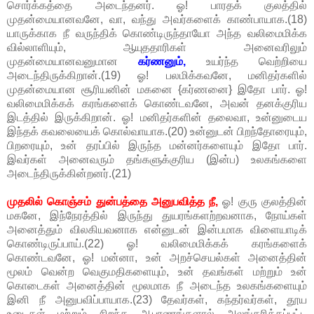
சொர்க்கத்தை அடைந்தனர். ஓ! பாரதக் குலத்தில்
முதன்மையானவனே, வா, வந்து அவர்களைக் காண்பாயாக.(18)
யாருக்காக நீ வருந்திக் கொண்டிருந்தாயோ அந்த வலிமைமிக்க
வில்லாளியும், ஆயுததாரிகள் அனைவரிலும்
முதன்மையானவனுமான
கர்ணனும்,
உயர்ந்த வெற்றியை
அடைந்திருக்கிறான்.(19) ஓ! பலமிக்கவனே, மனிதர்களில்
முதன்மையான சூரியனின் மகனை {கர்ணனை} இதோ பார். ஓ!
வலிமைமிக்கக் கரங்களைக் கொண்டவனே, அவன் தனக்குரிய
இடத்தில் இருக்கிறான். ஓ! மனிதர்களின் தலைவா, உன்னுடைய
இந்தக் கவலையைக் கொல்வாயாக.(20) உன்னுடன் பிறந்தோரையும்,
பிறரையும், உன் தரப்பில் இருந்த மன்னர்களையும் இதோ பார்.
இவர்கள் அனைவரும் தங்களுக்குரிய (இன்ப) உலகங்களை
அடைந்திருக்கின்றனர்.(21)
முதலில் கொஞ்சம் துன்பத்தை அனுபவித்த நீ,
ஓ! குரு குலத்தின்
மகனே, இந்நேரத்தில் இருந்து துயரங்களற்றவனாக, நோய்கள்
அனைத்தும் விலகியவனாக என்னுடன் இன்பமாக விளையாடிக்
கொண்டிருப்பாய்.(22) ஓ! வலிமைமிக்கக் கரங்களைக்
கொண்டவனே, ஓ! மன்னா, உன் அறச்செயல்கள் அனைத்தின்
மூலம் வென்ற வெகுமதிகளையும், உன் தவங்கள் மற்றும் உன்
கொடைகள் அனைத்தின் மூலமாக நீ அடைந்த உலகங்களையும்
இனி நீ அனுபவிப்பாயாக.(23) தேவர்கள், கந்தர்வர்கள், தூய
உடைகள் மற்றும் சிறந்த ஆபரணங்களால் அலங்கரிக்கப்பட்ட