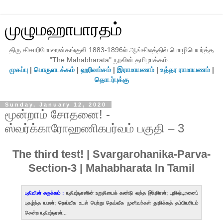
முழுமஹாபாரதம்
திரு.கிசாரிமோஹன்கங்குலி 1883-1896ல் ஆங்கிலத்தில் மொழிபெயர்த்த
"The Mahabharata" நூலின் தமிழாக்கம்...
முகப்பு
|
பொருளடக்கம்
|
ஹரிவம்சம்
|
இராமாயணம்
|
உத்தர ராமாயணம்
|
தொடர்புக்கு
Sunday, January 12, 2020
மூன்றாம் சோதனை! -
ஸ்வர்க்காரோஹணிகபர்வம் பகுதி – 3
The third test! | Svargarohanika-Parva-
Section-3 | Mahabharata In Tamil
பதிவின் சுருக்கம் :
யுதிஷ்டிரனின் உறுதியைக் கண்டு வந்த இந்திரன்; யுதிஷ்டிரனைப்
புகழ்ந்த யமன்; தெய்வீக உடல் பெற்று தெய்வீக முனிவர்கள் துதிக்கத் தம்பியரிடம்
சென்ற யுதிஷ்டிரன்...