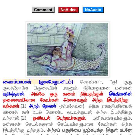
Comment
NoVideo
NoAudio
வைசம்பாயனர் {ஜனமேஜயனிடம்}
சொன்னார், "ஓ! குரு
குலத்தோனே பிருதையின் மகனும், நீதிமானுமான மன்னன்
யுதிஷ்டிரன்
,
அங்கே ஒரு கணம் நிற்பதற்குள்
இந்திரனின்
தலைமையிலான தேவர்கள் அனைவரும் அந்த இடத்திற்கு
வந்தனர்.
(1)
அறத் தேவன்
{தர்மதேவன்}, அந்த ஏகாதிபதியைக்
காணத் தன் உடல் கொண்ட வடிவத்துடன் அந்த இடத்திற்கு
வந்தான்.(2)
ஒளியுடல் பெற்றவர்களும்,
புனிதமானவர்களும்,
உன்னதச் செயல்களைச் செய்பவர்களுமான தேவர்கள் அந்த
இடத்திற்கு வந்ததும்,
அந்தப் பகுதியை மூழ்கடித்த இருள் உடனே