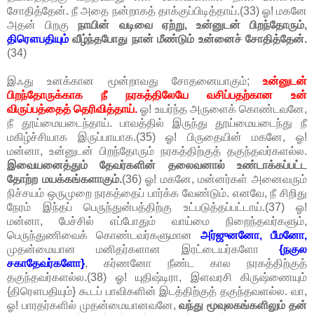
சோதித்தேன். நீ அதை நன்றாகத் தாக்குப்பிடித்தாய்.(33) ஓ! மகனே
அதன் பிறகு
நாயின் வடிவை ஏற்று, உன்னுடன் பிறந்தோரும்,
திரௌபதியும்
வீழ்ந்தபோது நான் மீண்டும் உன்னைச் சோதித்தேன்.
(34)
இஃது உனக்கான மூன்றாவது சோதனையாகும்;
உன்னுடன்
பிறந்தோருக்காக நீ நரகத்திலேயே வசிப்பதற்கான உன்
விருப்பத்தைத் தெரிவித்தாய்.
ஓ! உயர்ந்த அருளைக் கொண்டவனே,
நீ தூய்மையடைந்தாய். பாவத்தில் இருந்து தூய்மையடைந்து நீ
மகிழ்ச்சியாக இருப்பாயாக.(35) ஓ! பிருதையின் மகனே, ஓ!
மன்னா, உன்னுடன் பிறந்தோரும் நரகத்திற்குத் தகுந்தவர்களல்ல.
இவையனைத்தும் தேவர்களின் தலைவனால் உண்டாக்கப்பட்ட
தோற்ற மயக்கங்களாகும்.
(36) ஓ! மகனே, மன்னர்கள் அனைவரும்
நிச்சயம் ஒருமுறை நரகத்தைப் பார்க்க வேண்டும். எனவே, நீ சிறிது
நேரம் இந்தப் பெருந்துன்பத்திற்கு உட்படுத்தப்பட்டாய்.(37) ஓ!
மன்னா, பேச்சில் எப்போதும் வாய்மை நிறைந்தவர்களும்,
பெருந்துணிவைக் கொண்டவர்களுமான
அர்ஜுனனோ, பீமனோ,
முதன்மையான மனிதர்களான இரட்டையர்களோ
{நகுல
சகாதேவர்களோ}
, கர்ணனோ நீண்ட கால நரகத்திற்குத்
தகுந்தவர்களல்ல.(38) ஓ! யுதிஷ்டிரா, இளவரசி கிருஷ்ணையும்
{திரௌபதியும்} கூடப் பாவிகளின் இடத்திற்குத் தகுந்தவளல்ல. வா,
ஓ! பாரதர்களில் முதன்மையானவனே,
வந்து மூவுலகங்களிலும் தன்