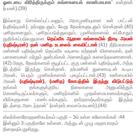
ஓடையை விரித்திருக்கும் கங்கையைக் காண்பாயாக
" என்றான்
{யமன்}.(39)
இவ்வாறு சொல்லப்பட்டவனும், அரசமுனியுமான உன் பாட்டன்
{யுதிஷ்டிரன்}, தர்மனுடனும், வேறு தேவர்களுடனும் சென்றான்.(40)
புனிதமானதும், புனிதப்படுத்துவதும், முனிவர்களால் எப்போதும்
துதிக்கப்படுவதுமான
தெய்வீக ஆறான கங்கையில் நீராடி அவன்
{யுதிஷ்டிரன்} தன் மனித உடலைக் கைவிட்டான்
.(41) நீதிமானான
மன்னன் யுதிஷ்டிரன் தெய்வீக வடிவை ஏற்றதன் விளைவால், தன்
பகைமைகள் மற்றும் துன்பங்கள் அனைத்தும் களைந்தவனானான்.
(42) பிறகு, தேவர்களால் சூழப்பட்ட குரு மன்னன் யுதிஷ்டிரன், அந்த
இடத்தில் இருந்து சென்றான். தர்மனின் துணையுடன் கூடிய
அவன், பெரும் முனிவர்களால் புகழப்பட்டான்.(43) உண்மையில்
அவன்
{யுதிஷ்டிரன்}, (மனித) கோபத்தில் இருந்து விடுபட்டுத்
தங்கள் தங்களுக்குரிய நிலைகளை அனுபவித்துக்
கொண்டிருப்பவர்களும், மனிதர்களில் முதன்மையானவர்களும்,
வீரர்களுமான பாண்டவர்களும், தார்தராஷ்டிரர்களும் இருந்த
இடத்தை அடைந்தான்" {என்றார் வைசம்பாயனர்}.(44)
ஸ்வர்க்காரோஹணிகபர்வம் பகுதி – 3ல் உள்ள சுலோகங்கள் :44
இன்னும் 3 பகுதிகளே உள்ளன. அத்துடன் முழு மஹாபாரதம்
நிறைவுபெறுகிறது.