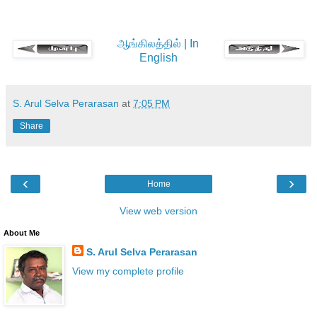
ஆங்கிலத்தில் | In
English
S. Arul Selva Perarasan
at
7:05 PM
Share
‹
›
Home
View web version
About Me
S. Arul Selva Perarasan
View my complete profile