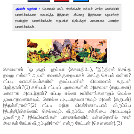
பதிவின் சுருக்கம் :
சௌனகர் கேட்ட கேள்விகள்; கசியபர் செய்த வேள்வியில்
வாலகில்யர்களை அவமதித்த இந்திரன்; மற்றொரு இந்திரனை உருவாக்கத்
தவமிருந்த வாலகில்யர்கள்; கருடனின் பிறப்புக்குக் காரணமாக அமைந்த
வாலகில்யர்கள்...
சௌனகர், "ஓ சூதப் புதல்வா! {சௌதியே}, ”இந்திரன் செய்த
தவறு என்ன? அவன் கவனக்குறைவாகச் செய்த செயல் என்ன?
எப்படி வாலகில்யர்களின் தவப்பயனின் விளைவால் கருடன்
பிறந்தான்?(1) கசியபர் எப்படிப் பறவைகளின் அரசனை {கருடனை}
மகனாக அடைந்தார்? எப்படி எல்லா உயிரினங்களாலும் வெல்ல
முடியாதவனாகவும், கொல்ல முடியாதவனாகவும் அவன் {கருடன்}
இருக்கிறான்?(2) எப்படி அந்த விண்ணோடியால் விரும்பிய
இடத்திற்கெல்லாம் செல்லவும், விரும்பிய சக்தியை அடையவும்
முடிகிறது? இவ்விவரங்கள் புராணங்களில் உள்ளதெனில் நான்
அதைக் கேட்க விரும்புகிறேன்" என்று கேட்டார் {சௌனகர்}.(3)