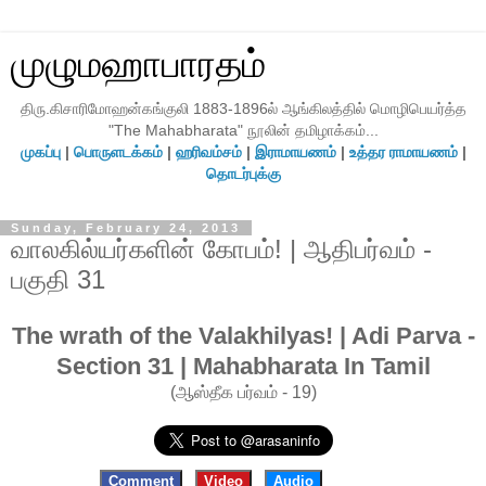
முழுமஹாபாரதம்
திரு.கிசாரிமோஹன்கங்குலி 1883-1896ல் ஆங்கிலத்தில் மொழிபெயர்த்த
"The Mahabharata" நூலின் தமிழாக்கம்...
முகப்பு
|
பொருளடக்கம்
|
ஹரிவம்சம்
|
இராமாயணம்
|
உத்தர ராமாயணம்
|
தொடர்புக்கு
Sunday, February 24, 2013
வாலகில்யர்களின் கோபம்! | ஆதிபர்வம் -
பகுதி 31
The wrath of the Valakhilyas! | Adi Parva -
Section 31 | Mahabharata In Tamil
(ஆஸ்தீக பர்வம் - 19)
Comment
Video
Audio