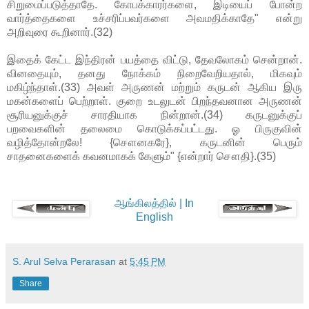
சிறுமைப்படுத்தாதே. கோபக்காரர்களை, இடியைப் போன்ற
வார்த்தைகளை உச்சரிப்பவர்களை அவமதிக்காதே" என்று
அறிவுரை கூறினார்.(32)
இதைக் கேட்ட இந்திரன் பயத்தை விட்டு, தேவலோகம் சென்றான்.
வினதையும், தனது நோக்கம் நிறைவேறியதால், மிகவும்
மகிழ்ந்தாள்.(33) அவள் அருணன் மற்றும் கருடன் ஆகிய இரு
மகன்களைப் பெற்றாள். குறை உடலுடன் பிறந்தவனான அருணன்
சூரியனுக்குச் சாரதியாக நின்றான்.(34) கருடனுக்குப்
பறவைகளின் தலைமை கொடுக்கப்பட்டது. ஓ பிருகுவின்
வழித்தோன்றலே! {சௌனகரே}, கருடனின் பெரும்
சாதனைகளைக் கவனமாகக் கேளும்" {என்றார் சௌதி}.(35)
ஆங்கிலத்தில் | In
English
S. Arul Selva Perarasan
at
5:45 PM
Share