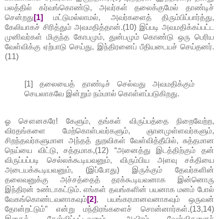
பலத்தில் கர்வங்கொண்டு, அவர்கள் தலைக்குமேல் தாண்டிச்
சென்றது
[1]
மட்டுமல்லாமல், அவர்களைத் திரும்பிப்பார்த்து,
கேலியாகச் சிரித்தும் அவமதித்தான்.(10) இப்படி அவமதிக்கப்பட்ட
முனிவர்கள் மிகுந்த கோபமும், துன்பமும் கொண்டு ஒரு பெரிய
வேள்விக்கு ஏற்பாடு செய்து, இந்திரனைப் பீதியடையச் செய்தனர்.
(11)
[1] தலையைத் தாண்டிச் செல்வது அவமதிக்கும்
செயலாகவே இன்றும் நம்மால் கொள்ளப்படுகிறது.
ஓ சௌனகரே! கேளும், தங்கள் விருப்பத்தை நிறைவேற்ற,
விரதங்களை மேற்கொள்பவர்களும், ஞானமுள்ளவர்களும்,
சிறந்தவர்களுமான அந்தத் துறவிகள் வேள்வித்தீயில், சுத்தமான
நெய்யை விட்டு, சத்தமாக,(12) “அனைத்து இடத்திற்கும் தன்
விருப்பப்படி செல்லக்கூடியவனும், விரும்பிய அளவு சக்தியை
அடையக்கூடியவனும், (இப்போது) இருக்கும் தேவர்களின்
தலைவனுக்கு அச்சத்தைத் தரக்கூடியவனாக இன்னொரு
இந்திரன் உண்டாகட்டும். எங்கள் தவங்களின் பயனாக மனம் போல்
வேகங்கொண்டவனாகவும்
[2]
, பயங்கரமானவனாகவும் ஒருவன்
தோன்றட்டும்” என்று மந்திரங்களைச் சொன்னார்கள்.(13,14)
இதைக் கேள்விப்பட்டவனும், ஆயிரம் வேள்விகளைச்