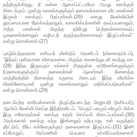
தந்திருக்கிறது. நீ என்ன ஆசைப்பட்டாயோ அஃது உனக்குக்
கிடைக்கும். மூன்று உலகங்களுக்கும் தலைவர்களான வீர மகன்கள்
இருவர் உனக்குப் பிறப்பார்கள்.(26) எனது வேள்வியின்
தூய்மையான நோக்கத்தாலும், வாலகில்யர்களின் தவப்பயனாலும்,
அந்த மகன்கள் மிகுந்த நற்பேறு பெற்றவர்களாகவும்,
மூவுலகங்களாலும் வழிபடத் தகுந்தவர்களாகவும் இருப்பார்கள்"
என்று சொன்னார்.(27)
புகழ்பெற்றவரான கசியபர் மீண்டும் அவளிடம் {வினதையிடம்},
"இந்தப் புனிதமான விதைகளை, மிகுந்த கவனத்துடன் சுமந்து வா.
(28) இந்த இருவரும் எல்லாச் சிறகுள்ள உயிரினங்களுக்கும்
{பறவைகளுக்கும்} தலைவர்கள் ஆவார்கள். நினைத்த
மாத்திரத்தில் நினைத்த உருவை அடையும் இந்த வீரமிக்க
விண்ணோடிகள் மூன்று உலகங்களாலும் மதிக்கப்படுவார்கள்"
என்று சொன்னார்.(29)
நடைபெற்ற காரியங்களால் திருப்தியடைந்த பிரஜாபதி {கசியபர்},
ஆயிரம் வேள்வி செய்த இந்திரனிடம், "பெரும் பலமும் வீரமும் மிக்க
இரு சகோதரர்கள் உனக்கு உதவி செய்யக் கிடைப்பார்கள்.(30)
அவர்களால் உனக்கு எந்த இன்னலும் ஏற்படாது. உன் வருத்தம்
தீரட்டும், நீயே எல்லோருக்கும் தலைவனாக இருப்பாய்.(31) இனி
எப்போதும், பிரம்மனின் பெயரை உச்சரிப்பவர்களைச்