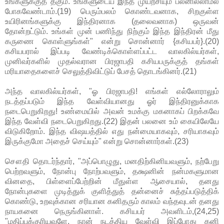
உங்களுக்குத் தகும். உங்களுடைய இந்த முயற்சியும் பலனில்லாமல்
போகவேண்டாம்.(19) பெரும்பலம் கொண்டவனாக, சிறகுள்ள
உயிரினங்களுக்கு இந்திரனாக (தலைவனாக) ஒருவன்
தோன்றட்டும். உங்கள் முன் பணிந்து நிற்கும் இந்த இந்திரன் மீது
கருணை கொள்ளுங்கள்" என்று சொன்னார் {கசியபர்}.(20)
கசியபரால் இப்படி வேண்டிக்கொள்ளப்பட்ட வாலகில்யர்கள்,
முனிவர்களில் முதல்வரான பிரஜாபதி கசியபருக்குத் தங்கள்
மரியாதைகளைச் செலுத்திவிட்டுப் பேசத் தொடங்கினர்.(21)
அந்த வாலகில்யர்கள், "ஓ பிரஜாபதி! எங்கள் எல்லோராலும்
நடத்தப்படும் இந்த வேள்வியானது ஓர் இந்திரனுக்காக
நடைபெறுகிறது! உண்மையில் அவன் உமக்கு மகனாகப் பிறக்கவே
இந்த வேள்வி நடைபெறுகிறது.(22) இதன் பலனை உம் கையிலேயே
விடுகிறோம். இந்த விஷயத்தில் எது நன்மையாகவும், சரியாகவும்
இருக்குமோ அதைச் செய்யும்" என்று சொன்னார்கள்.(23)
சௌதி தொடர்ந்தார், "அப்பொழுது, மனதிற்கினியவளும், நற்பேறு
பெற்றவளும், நோன்பு நோற்பவளும், தக்ஷனின் நன்மகளுமான
வினதை, பிள்ளைப்பேற்றின் மீதுள்ள ஆசையால், தனது
நோன்புகளை முடித்துக் குளித்துத் தன்னைச் சுத்தப்படுத்திக்
கொண்டு, உறவுக்கான சரியான கனிதரும் காலம் வந்தவுடன் தனது
நாயகனை நெருங்கினாள். கசியபர் அவளிடம்,(24,25)
"மதிப்புக்குரியவளே, நான் நடத்திய வேள்வி இப்போது கனி