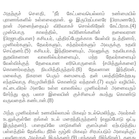
அதற்குச் சௌதி, "நீர் கேட்பவையெல்லாம் உண்மையில்
புராணங்களில் உள்ளவைதான். ஓ இருபிறப்பாளரே {பிராமணரே},
நான் அனைத்தையும் விரிவாகச் சொல்கிறேன் கேட்பீராக.(4)
முன்பொரு காலத்தில், உயிரினங்களின் தலைவரான
{பிரஜாபதியான} கசியபர், புத்திரப்பேறுக்காக வேள்வி நடத்தினார்,
முனிவர்களும், தேவர்களும், கந்தர்வர்களும் அவருக்கு உதவி
செய்தனர்.(5) கசியபர், இந்திரனையும், அவனுக்கு உதவியாகத்
துறவிகளான வாலகில்யர்களையும், மற்ற தேவர்களையும்
வேள்விக்குத் தேவையான எரிபொருளைக் {சமித்துக்களை}
கொணர்வதற்கு நியமித்திருந்தார்.(6) தேவனான இந்திரன்,
மலைக்கு நிகரான பெரும் சுமையைத் தன் பலத்திற்கேற்றபடி
எந்தவொரு சிரமுமின்றிக் கொண்டு வந்தான்.(7) வரும் வழியில்,
கட்டைவிரல் அளவே உள்ள வாலகில்ய முனிவர்கள் அனைவரும்
சேர்ந்து ஒரு பலாச இலையின் குச்சியைச் சுமந்து கொண்டு
வருவதைக் கண்டான்.(8)
அந்த முனிவர்கள் உணவில்லாமல் மிகவும் உடல்மெலிந்து, அவர்கள்
உடலுக்குள்ளே தங்கள் உடல் மறைந்திருந்தனர் {எலும்போடு ஒட்டி
இருந்தனர்}. பாதையிலே மாடுகளின் குளம்புகள் ஏற்படுத்திய
பள்ளத்தில் தேங்கிய நீரில் மூழ்கி மிகவும் சிரமப்படும் அளவுக்குப்
பலவீனமாக அவர்கள் இருந்தனர்.(9) புரந்தரன் (இந்திரன்), தனது