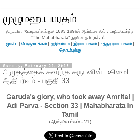
முழுமஹாபாரதம்
திரு.கிசாரிமோஹன்கங்குலி 1883-1896ல் ஆங்கிலத்தில் மொழிபெயர்த்த
"The Mahabharata" நூலின் தமிழாக்கம்...
முகப்பு
|
பொருளடக்கம்
|
ஹரிவம்சம்
|
இராமாயணம்
|
உத்தர ராமாயணம்
|
தொடர்புக்கு
Sunday, February 24, 2013
அமுதத்தைக் கவர்ந்த கருடனின் மகிமை! |
ஆதிபர்வம் - பகுதி 33
Garuda's glory, who took away Amrita! |
Adi Parva - Section 33 | Mahabharata In
Tamil
(ஆஸ்தீக பர்வம் - 21)