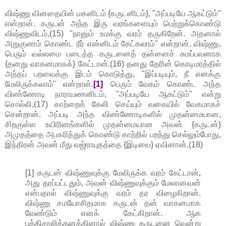
விஷ்ணு வினதையின் மகனிடம் {கருடனிடம்}, "அப்படியே ஆகட்டும்"
என்றான். கருடன் அந்த இரு வரங்களையும் பெற்றுக்கொண்டு
விஷ்ணுவிடம்,(15) "நானும் உமக்கு வரம் தருகிறேன். அதனால்
அறுகுணம் கொண்ட நீர் என்னிடம் கேட்கலாம்" என்றான். விஷ்ணு,
பெரும் வல்லமை படைத்த கருடனைத் தன்னைச் சுமப்பவனாக
{தனது வாகனமாகக்} கேட்டான்.(16) தனது தேரின் கொடிமரத்தில்
அந்தப் பறவைக்கு இடம் கொடுத்து, "இப்படியும், நீ எனக்கு
மேலிருக்கலாம்" என்றான்.
[1]
பெரும் வேகம் கொண்ட அந்த
விண்ணோடி நாராயணனிடம், "அப்படியே ஆகட்டும்" என்று
சொல்லி,(17) காற்றைக் கேலி செய்யும் வகையில் வேகமாகச்
சென்றான். அப்படி அந்த விண்ணோடிகளில் முதன்மையான,
சிறகுள்ள உயிரினங்களில் முதன்மையான அவன் {கருடன்}
அமுதத்தை அபகரித்துக் கொண்டு காற்றில் பறந்து செல்லும்போது,
இந்திரன் அவன் மீது வஜ்ராயுதத்தை {இடியை} ஏவினான்.(18)
[1] கருடன் விஷ்ணுவுக்கு மேலிருக்க வரம் கேட்டான்,
அது தரப்பட்டதும், அவன் விஷ்ணுவுக்கும் மேலானவன்
என்பதால் விஷ்ணுவுக்கு வரம் தர விழைகிறான்.
விஷ்ணு சமயோசிதமாக கருடன் தன் வாகனமாக
வேண்டும் எனக் கேட்கிறான். ஆக
புத்திசாலித்தனத்தினால் விஷ்ணு கருடனை வென்று