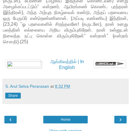
{கருடன்}, சுபர்ணன் (அழகிய இறகுகள் கொண்டவன்) என்று
அழைக்கப்படட்டும்" என்றனர். ஆயிரங்கண் கொண்ட புரந்தரன்
{இந்திரன்}, அந்த அற்புத நிகழ்வைக் கண்டு, அந்தப் பறவையை
ஒரு பேருயிர் என்றெண்ணினான். {அப்படி எண்ணிய} இந்திரன்,
(23,24) "ஓ பறவைகளில் சிறந்தவனே! {கருடனே}, நான் உனது
பலத்தின் எல்லையை அறிய விரும்புகிறேன். நான் உன்னுடன்
நிலைத்த நட்பு கொள்ள விரும்புகிறேன்" என்றான்" {என்றார்
சௌதி}.(25)
ஆங்கிலத்தில் | In
English
S. Arul Selva Perarasan
at
8:32 PM
Share
‹
›
Home
View web version