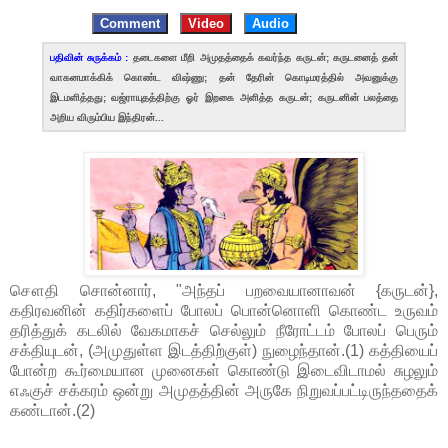
Comment
Video
Audio
பதிவின் சுருக்கம் :
தடைகளை மீறி அமுதத்தைக் கவர்ந்த கருடன்; கருடனைத் தன்
வாகனமாக்கிக் கொண்ட விஷ்ணு; தன் தேரின் கொடிமரத்தில் அவனுக்கு
இடமளித்தது; வஜ்ராயுதத்திற்கு ஓர் இறகை அளித்த கருடன்; கருடனின் பலத்தை
அறிய விரும்பிய இந்திரன்...
சௌதி சொன்னார், "அந்தப் பறவையானாவன் {கருடன்},
கதிரவனின் கதிர்களைப் போலப் பொன்னொளி கொண்ட உருவம்
தரித்துக் கடலில் வேகமாகச் செல்லும் நீரோட்டம் போலப் பெரும்
சக்தியுடன், (அமுதுள்ள இடத்திற்குள்) நுழைந்தான்.(1) கத்தியைப்
போன்ற கூர்மையான முனைகள் கொண்டு இடைவிடாமல் சுழலும்
எஃகுச் சக்கரம் ஒன்று அமுதத்தின் அருகே நிறுவப்பட்டிருந்ததைக்
கண்டான்.(2)