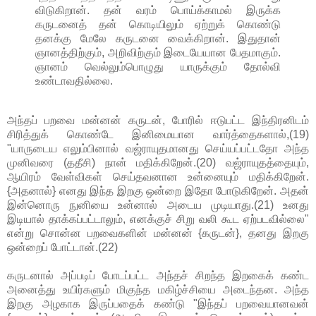
விடுகிறான். தன் வரம் பொய்க்காமல் இருக்க
கருடனைத் தன் கொடியிலும் ஏற்றுக் கொண்டு
தனக்கு மேலே கருடனை வைக்கிறான். இதுதான்
ஞானத்திற்கும், அறிவிற்கும் இடையேயான பேதமாகும்.
ஞானம் வெல்லும்பொழுது யாருக்கும் தோல்வி
உண்டாவதில்லை.
அந்தப் பறவை மன்னன் கருடன், போரில் ஈடுபட்ட இந்திரனிடம்
சிரித்துக் கொண்டே இனிமையான வார்த்தைகளால்,(19)
"யாருடைய எலும்பினால் வஜ்ராயுதமானது செய்யப்பட்டதோ அந்த
முனிவரை (ததீசி) நான் மதிக்கிறேன்.(20) வஜ்ராயுதத்தையும்,
ஆயிரம் வேள்விகள் செய்தவனான உன்னையும் மதிக்கிறேன்.
{அதனால்} எனது இந்த இறகு ஒன்றை இதோ போடுகிறேன். அதன்
இன்னொரு நுனியை உன்னால் அடைய முடியாது.(21) உனது
இடியால் தாக்கப்பட்டாலும், எனக்குச் சிறு வலி கூட ஏற்படவில்லை"
என்று சொன்ன பறவைகளின் மன்னன் {கருடன்}, தனது இறகு
ஒன்றைப் போட்டான்.(22)
கருடனால் அப்படிப் போடப்பட்ட அந்தச் சிறந்த இறகைக் கண்ட
அனைத்து உயிர்களும் மிகுந்த மகிழ்ச்சியை அடைந்தன. அந்த
இறகு அழகாக இருப்பதைக் கண்டு "இந்தப் பறவையானவன்