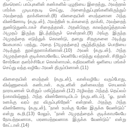
திடீரெனப் பாம்புகளின் கண்களில் புழுதியை இறைத்து, அவற்றால்
பார்க்க முடியாதபடி செய்து, அனைத்துப்புறங்களிலிருந்தும்
அவற்றைத் தாக்கினான்.(8) வினதையின் மைந்தனான அந்த
விண்ணோடி {கருடன்}, அவற்றின் உடல்களைத் தாக்கி, அவற்றைத்
துண்டுதுண்டாகச் சிதைத்தான். அதன்பிறகு காலந்தாழ்த்தாமல்
அமுதம் இருந்த இடத்திற்குச் சென்றான்.(9) அங்கு இருந்த
அமுதத்தை எடுத்துக் கொண்டு, தனது சிறகுகளை அடித்து
வேகமாகப் பறந்து, அதை {அமுதத்தை} சூழ்ந்திருந்த பொறியை
அடித்துத் தூள்தூளாக்கினான்.(10) அவன் {கருடன்}, அந்த
அமுதத்தைக் குடிக்காமலேயே, வெளியே எடுத்து வந்தான். சிறிதும்
சோர்வோ தளர்ச்சியோ கொள்ளாமல், கதிரவனின் ஒளியை மங்கச்
செய்து வந்த வழியே அவன் திரும்பினான்.(11)
வினதையின் மைந்தன் {கருடன்}, வான்வழியே வரும்போது,
விஷ்ணுவைக் கண்டான். கருடனின் தன்னலமற்ற செயலால்
நாராயணன் பெரிதும் மகிழ்ந்தான்.(12) அழிவற்ற அந்தத் தெய்வம்
{மகாவிஷ்ணு}, அந்த விண்ணோடியிடம் {கருடனிடம்}, "ஓ, நான்
உனக்கு வரம் தர விரும்புகிறேன்" என்றான். அதற்கு அந்த
விண்ணோடி {கருடன்}, "நான் உமக்கு மேலே இருக்க வேண்டும்"
என்று கூறி,(13) மேலும், "நான் அமுதத்தைக் குடிக்காமலேயே
நோயற்றவனாக, மரணமற்றவனாக இருக்க வேண்டும்" என்று
கேட்டான்.(14)