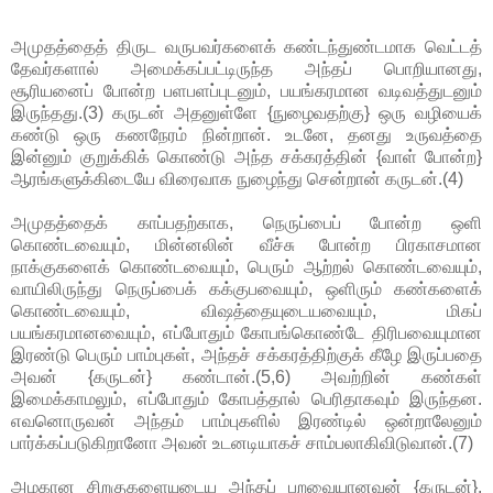
அமுதத்தைத் திருட வருபவர்களைக் கண்டந்துண்டமாக வெட்டத்
தேவர்களால் அமைக்கப்பட்டிருந்த அந்தப் பொறியானது,
சூரியனைப் போன்ற பளபளப்புடனும், பயங்கரமான வடிவத்துடனும்
இருந்தது.(3) கருடன் அதனுள்ளே {நுழைவதற்கு} ஒரு வழியைக்
கண்டு ஒரு கணநேரம் நின்றான். உடனே, தனது உருவத்தை
இன்னும் குறுக்கிக் கொண்டு அந்த சக்கரத்தின் {வாள் போன்ற}
ஆரங்களுக்கிடையே விரைவாக நுழைந்து சென்றான் கருடன்.(4)
அமுதத்தைக் காப்பதற்காக, நெருப்பைப் போன்ற ஒளி
கொண்டவையும், மின்னலின் வீச்சு போன்ற பிரகாசமான
நாக்குகளைக் கொண்டவையும், பெரும் ஆற்றல் கொண்டவையும்,
வாயிலிருந்து நெருப்பைக் கக்குபவையும், ஒளிரும் கண்களைக்
கொண்டவையும், விஷத்தையுடையவையும், மிகப்
பயங்கரமானவையும், எப்போதும் கோபங்கொண்டே திரிபவையுமான
இரண்டு பெரும் பாம்புகள், அந்தச் சக்கரத்திற்குக் கீழே இருப்பதை
அவன் {கருடன்} கண்டான்.(5,6) அவற்றின் கண்கள்
இமைக்காமலும், எப்போதும் கோபத்தால் பெரிதாகவும் இருந்தன.
எவனொருவன் அந்தம் பாம்புகளில் இரண்டில் ஒன்றாலேனும்
பார்க்கப்படுகிறானோ அவன் உடனடியாகச் சாம்பலாகிவிடுவான்.(7)
அழகான சிறகுகளையுடைய அந்தப் பறவையானவன் {கருடன்},