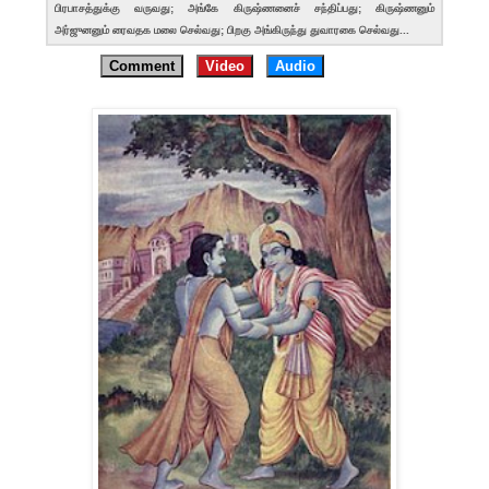
பிரபாசத்துக்கு வருவது; அங்கே கிருஷ்ணனைச் சந்திப்பது; கிருஷ்ணனும்
அர்ஜுனனும் ரைவதக மலை செல்வது; பிறகு அங்கிருந்து துவாரகை செல்வது...
Comment
Video
Audio