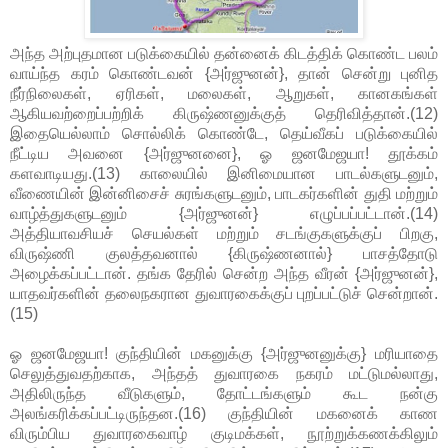
அந்த அற்புதமான படுக்கையில் தன்னைக் கிடத்திக் கொண்ட பலம்
வாய்ந்த கரம் கொண்டவன் {அர்ஜுனன்}, தான் சென்று புனித
நீர்நிலைகள், ஏரிகள், மலைகள், ஆறுகள், கானகங்கள்
ஆகியவற்றைப்பற்றிக் கிருஷ்ணனுக்குத் தெரிவித்தான்.(12)
இதையெல்லாம் சொல்லிக் கொண்டே, தெய்வீகப் படுக்கையில்
நீட்டிய அவனை {அர்ஜுனனை}, ஓ ஜனமேஜயா! தூக்கம்
களவாடியது.(13) காலையில் இனிமையான பாடல்களுடனும்,
வீணையின் இன்னிசைச் சுரங்களுடனும், பாடகர்களின் துதி மற்றும்
வாழ்த்துகளுடனும் {அர்ஜுனன்} எழுப்பப்பட்டான்.(14)
அத்தியாவசியச் செயல்கள் மற்றும் சடங்குகளுக்குப் பிறகு,
விருஷ்ணி குலத்தவனால் {கிருஷ்ணனால்} பாசத்தோடு
அழைக்கப்பட்டான். தங்க தேரில் சென்ற அந்த வீரன் {அர்ஜுனன்},
யாதவர்களின் தலைநகரான துவாரகைக்குப் புறப்பட்டுச் சென்றான்.
(15)
ஓ ஜனமேஜயா! குந்தியின் மகனுக்கு {அர்ஜுனனுக்கு} மரியாதை
செலுத்துவதற்காக, அந்தத் துவாரகை நகரம் மட்டுமல்லாது,
அதிலிருந்த வீடுகளும், தோட்டங்களும் கூட நன்கு
அலங்கரிக்கப்பட்டிருந்தன.(16) குந்தியின் மகனைக் காண
விரும்பிய துவாரகைவாழ் குடிமக்கள், நூற்றுக்கணக்கிலும்