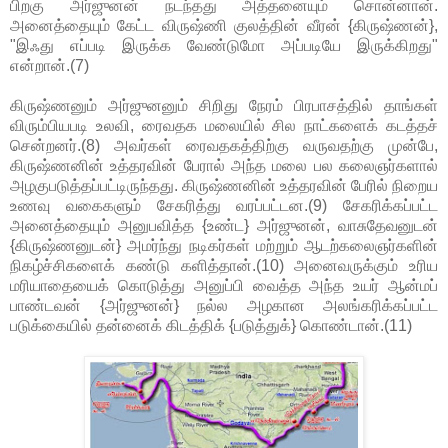
பிறகு அர்ஜுனன் நடந்தது அத்தனையும் சொன்னான்.
அனைத்தையும் கேட்ட விருஷ்ணி குலத்தின் வீரன் {கிருஷ்ணன்},
"இஃது எப்படி இருக்க வேண்டுமோ அப்படியே இருக்கிறது"
என்றான்.(7)
கிருஷ்ணனும் அர்ஜுனனும் சிறிது நேரம் பிரபாசத்தில் தாங்கள்
விரும்பியபடி உலவி, ரைவதக மலையில் சில நாட்களைக் கடத்தச்
சென்றனர்.(8) அவர்கள் ரைவதகத்திற்கு வருவதற்கு முன்பே,
கிருஷ்ணனின் உத்தரவின் பேரால் அந்த மலை பல கலைஞர்களால்
அழகுபடுத்தப்பட்டிருந்தது. கிருஷ்ணனின் உத்தரவின் பேரில் நிறைய
உணவு வகைகளும் சேகரித்து வரப்பட்டன.(9) சேகரிக்கப்பட்ட
அனைத்தையும் அனுபவித்த {உண்ட} அர்ஜுனன், வாசுதேவனுடன்
{கிருஷ்ணனுடன்} அமர்ந்து நடிகர்கள் மற்றும் ஆடற்கலைஞர்களின்
நிகழ்ச்சிகளைக் கண்டு களித்தான்.(10) அனைவருக்கும் உரிய
மரியாதையைக் கொடுத்து அனுப்பி வைத்த அந்த உயர் ஆன்மப்
பாண்டவன் {அர்ஜுனன்} நல்ல அழகான அலங்கரிக்கப்பட்ட
படுக்கையில் தன்னைக் கிடத்திக் {படுத்துக்} கொண்டான்.(11)