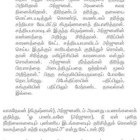
அறிகிறான் அர்ஜுனன். அவளைக் கவர
நினைக்கிறான். திரிதண்டம் தரித்து, தலையை
மொட்டையடித்துக் கொண்டு, கமண்டலம் தரித்து
சந்நியாச வேடமிட்டு கிருஷ்ணனைத் தியானித்தான்.
சத்தியபாமாவுடன் இருந்த கிருஷ்ணன், அர்ஜுனனின்
எண்ணத்தை அறிந்து சிரித்தான். சிரிப்பின்
காரணத்தைக் கேட்ட சத்தியபாமாவிடம் அர்ஜுனன்
செய்ய இருக்கும் காரியத்தைக் குறித்துச் சொல்லி,
தான் சிரித்தது மகிழ்ச்சியின் காரணமாக என்றும்
சொன்னான். அர்ஜுனன் தீர்த்தங்கள் திரிந்து
பிரபாசத்தை அடைந்திருப்பதை ஒற்றர்கள் மூலம்
அறிந்தான்." பிறகு கங்குலியில்வருவதைப் போலவே
தொடர்கிறது. பிபேக்திப்ராயின் பதிப்பிலும்,
கங்குலியின் பதிப்பிலும் மேற்கண்ட தகவல்கள்
இல்லை.
வாசுதேவன் {கிருஷ்ணன்}, அர்ஜுனனிடம் அவனது பயணங்களைக்
குறித்து, "ஓ பாண்டவனே {அர்ஜுனா}, நீ ஏன் புனித
நீர்நிலைகளையும் புண்ணிய இடங்களையும் தரிசித்துக் கொண்டு
உலகத்தைச் சுற்றி வருகிறாய்?" என்று கேட்டான்.(6)