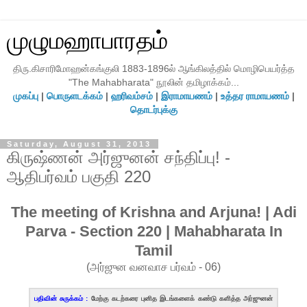
முழுமஹாபாரதம்
திரு.கிசாரிமோஹன்கங்குலி 1883-1896ல் ஆங்கிலத்தில் மொழிபெயர்த்த
"The Mahabharata" நூலின் தமிழாக்கம்...
முகப்பு
|
பொருளடக்கம்
|
ஹரிவம்சம்
|
இராமாயணம்
|
உத்தர ராமாயணம்
|
தொடர்புக்கு
Saturday, August 31, 2013
கிருஷ்ணன் அர்ஜுனன் சந்திப்பு! -
ஆதிபர்வம் பகுதி 220
The meeting of Krishna and Arjuna! | Adi
Parva - Section 220 | Mahabharata In
Tamil
(அர்ஜுன வனவாச பர்வம் - 06)
பதிவின் சுருக்கம் :
மேற்கு கடற்கரை புனித இடங்களைக் கண்டு களித்த அர்ஜுனன்