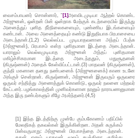
வைசம்பாயனர் சொன்னார், "
[1]
அளவிடமுடியா ஆற்றல் கொண்ட
அர்ஜுனன், ஒன்றன் பின் ஒன்றாக மேற்குக் கடற்கரையில் இருந்து
அனைத்துப் புனித நீர்நிலைகளையும், புண்ணிய இடங்களையும்
கண்டான். அவை அனைத்தையும் கண்டு இறுதியாக பிரபாசையை
அடைந்தான்.(1,2) வெல்லப்பட முடியாதவனான அந்தப் பீபத்சு
{அர்ஜுனன்}, பிரபாசம் என்ற புனிதமான இடத்தை அடைந்தான்.
யாராலும் வெல்லமுடியாத அர்ஜுனன் அந்தப் புனிதமான
மகிழ்ச்சிகரமான இடத்தை அடைந்ததும், மதுசூதனன்
(கிருஷ்ணன்) அதைக் கேள்விப்பட்டான்.(3) மாதவன் {கிருஷ்ணன்},
குந்தி மகனான தனது நண்பனைக் {அர்ஜுனனைக்} காண உடனே
அங்குச் சென்றான். கிருஷ்ணன், அர்ஜுனன் இருவரும் ஒருவரை
ஒருவர் சந்தித்து அணைத்துக் கொண்டு, ஒருவர் நலனை மற்றவர்
கேட்டனர். பழங்காலத்தின் முனிவர்களான நரனும் நாராயணனுமான
அந்த இரு நண்பர்களும் கீழே அமர்ந்தனர்.(4,5)
[1] இந்த இடத்திற்கு முன்பே கும்பகோணம் பதிப்பில்
மேலதிகத் தகவல்கள் இருக்கின்றன. அதன் சுருக்கம்
பின்வருமாறு: அர்ஜுனன் பிரபாசத்தை அடைந்தான்.
கதன் எனும் யாதவன் மூலம் சுபத்திரை குறித்து