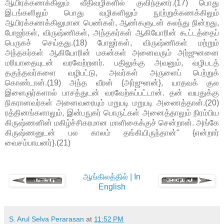
ஆயிரக்கணக்கிலும் வீதிவழிகளில் குவிந்தனர்.(17) பொது
இடங்களிலும் பொது வழிகளிலும் நூற்றுக்கணக்கிலும்
ஆயிரக்கணக்கிலுமான பெண்கள், ஆண்களுடன் கலந்து நின்றது,
போஜர்கள், விருஷ்ணிகள், அந்தகர்கள் ஆகியோரின் கூட்டத்தைப்
பெருகச் செய்தது.(18) போஜர்கள், விருஷ்ணிகள் மற்றும்
அந்தகர்கள் ஆகியோரின் மகன்கள் அனைவரும் அர்ஜுனனை
மரியாதையுடன் வரவேற்றனர். பதிலுக்கு அவனும், வழிபடத்
தகுந்தவர்களை வழிபட்டு, அவர்கள் அருளைப் பெற்றுக்
கொண்டான்.(19) அந்த வீரன் {அர்ஜுனன்}, யாதவக் குல
இளைஞர்களால் பாசத்துடன் வரவேற்கப்பட்டான். தன் வயதுக்கு
நிகரானவர்கள் அனைவரையும் மறுபடி மறுபடி அணைத்தான்.(20)
ரத்தினங்களாலும், இன்பநுகர் பொருட்கள் அனைத்தாலும் நிரம்பிய
கிருஷ்ணனின் மகிழ்ச்சிகரமான மாளிகைக்குச் சென்றான். அங்கே
கிருஷ்ணனுடன் பல காலம் தங்கியிருந்தான்" {என்றார்
வைசம்பாயனர்}.(21)
ஆங்கிலத்தில் | In
English
S. Arul Selva Perarasan
at
11:52 PM