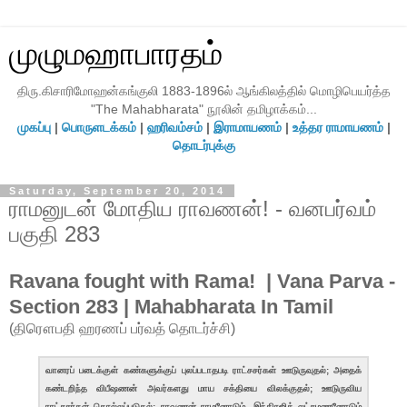
முழுமஹாபாரதம்
திரு.கிசாரிமோஹன்கங்குலி 1883-1896ல் ஆங்கிலத்தில் மொழிபெயர்த்த
"The Mahabharata" நூலின் தமிழாக்கம்...
முகப்பு
|
பொருளடக்கம்
|
ஹரிவம்சம்
|
இராமாயணம்
|
உத்தர ராமாயணம்
|
தொடர்புக்கு
Saturday, September 20, 2014
ராமனுடன் மோதிய ராவணன்! - வனபர்வம்
பகுதி 283
Ravana fought with Rama! | Vana Parva -
Section 283 | Mahabharata In Tamil
(திரௌபதி ஹரணப் பர்வத் தொடர்ச்சி)
வானரப் படைக்குள் கண்களுக்குப் புலப்படாதபடி ராட்சசர்கள் ஊடுருவுதல்; அதைக்
கண்டறிந்த விபீஷணன் அவர்களது மாய சக்தியை விலக்குதல்; ஊடுருவிய
ராட்சசர்கள் கொல்லப்படுதல்; ராவணன் ராமனோடும், இந்திரஜித் லட்சுமணனோடும்