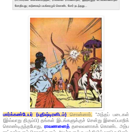
மோதியது; கடுமையும் பயங்கரமும் கொண்ட போர் நடந்தது...
மார்க்கண்டேயர் {யுதிஷ்டிரனிடம்}
சொன்னார்,
“அந்தப் படைகள்
(இவ்வாறு திரும்பி) தங்கள் இடங்களுக்குச் சென்று இளைப்பாறிக்
கொண்டிருந்தபோது,
ராவணனைத்
தலைவனாகக் கொண்ட அற்ப