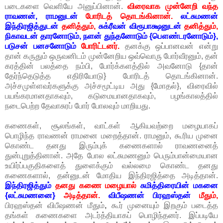
படைகளை வெளியே அனுப்பினான்.
விரைவாக முன்னேறி வந்த
ராவணன், ராமனுடன்
போரிடத் தொடங்கினான்.
லட்சுமணன்
இந்திரஜித்துடன்
தனித்தும்,
சுக்ரீவன் விரூபாக்ஷனுடன்
தனித்தும்,
நிகாவடன் தாரனோடும், நளன் துந்தனோடும் {பௌண்டரனோடும்},
படுசன் பனசனோடும்
போரிட்டனர்.
தனக்கு ஒப்பானவன் என்று
தான் கருதும் ஒருவனிடம் முன்னேறிய ஒவ்வொரு போர்வீரனும், தன்
கரத்தின் பலத்தை நம்பி, போர்க்களத்தில் அவனோடு {தான்
தேர்ந்தெடுத்த எதிரியோடு} போரிடத் தொடங்கினான்.
அச்சமுள்ளவர்களுக்கு அச்சமூட்டிய அது {மோதல்}, விரைவில்
பயங்கரமானதாகவும், கடுமையானதாகவும், பழங்காலத்தில்
நடைபெற்ற தேவாசுரப் போர் போலவும் மாறியது.
கணைகள், சூலங்கள், வாட்கள் ஆகியவற்றை மழையாகப்
பொழிந்த ராவணன் ராமனை மறைத்தான். ராமனும், கூரிய முனை
கொண்ட தனது இரும்புக் கணைகளால் ராவணனைத்
துன்புறுத்தினான். அதே போல லட்சுமணனும் பெரும்பான்மையான
உயிர்ப்பகுதிகளைத் துளைக்கும் வல்லமை கொண்ட தனது
கணைகளால், தன்னுடன் மோதிய இந்திரஜித்தை அடித்தான்.
இந்திரஜித்தும்
தனது கணை மழையால்
சுமித்திரையின் மகனை
{லட்சுமணனை}
அடித்தான்.
விபீஷணன் பிரஹஸ்தன்
மீதும்,
பிரஹஸ்தன் விபீஷணன் மீதும்
,
கூர் முனையும் இறகும் படைத்த
தங்கள் கணைகளை அடர்த்தியாகப் பொழிந்தனர். இப்படியே