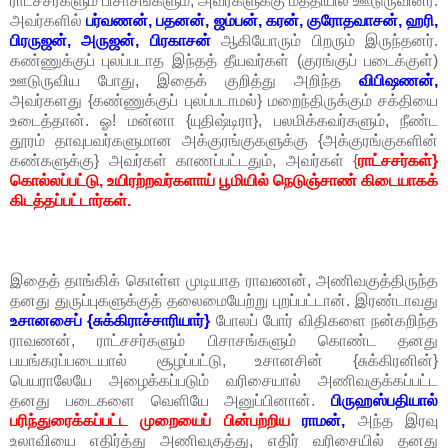
ராட்சசர்களும் பிசாசங்களும், அவர்களுக்கு மத்தியில் ஊடுருவினர்.
அவர்களில்
பர்வணன், பதனன், ஜம்பன், கரன், குரோதவாசன், ஹரி,
பிரருஜன், அருஜன், பிரகாசன்
ஆகியோரும் பிறரும் இருந்தனர்.
கண்ணுக்குப் புலப்படாத இந்தத் தீயவர்கள் (குரங்குப் படைக்குள்)
ஊடுருவிய போது, இதைக் குறித்து அறிந்த
விபிஷணன்,
அவர்களது {கண்ணுக்குப் புலப்படாமல்} மறைந்திருக்கும் சக்தியை
உடைத்தான். ஓ! மன்னா {யுதிஷ்டிரா}, பலமிக்கவர்களும், நீண்ட
தூரம் தாவுபவர்களுமான அக்குரங்குகளுக்கு {அக்குரங்குகளின்
கண்களுக்கு} அவர்கள் காணப்பட்டதும், அவர்கள் {
ராட்சசர்கள்}
கொல்லப்பட்டு, உயிரற்றவர்களாய் பூமியில் நெடுஞ்சாண் கிடையாகக்
கிடத்தப்பட்டார்கள்.
இதைத் தாங்கிக் கொள்ள முடியாத ராவணன், அணிவகுத்திருந்த
தனது துருப்புகளுக்குத் தலைமையேற்று புறப்பட்டான். இரண்டாவது
உசானசைப் {சுக்கிராச்சாரியார்}
போலப் போர் விதிகளை நன்கறிந்த
ராவணன், ராட்சசர்களும் பிசாசங்களும் கொண்ட தனது
பயங்கரப்படையால் சூழப்பட்டு, உசானசின் {சுக்கிரனின்}
பெயராலேயே அழைக்கப்படும் வரிசையால் அணிவகுக்கப்பட்ட
தனது படைகளை வெளியே அனுப்பினான்.
பிருஹஸ்பதியால்
பரிந்துரைக்கப்பட்ட முறையைப் பின்பற்றிய
ராமன்,
அந்த இரவு
உலாவியை எதிர்த்து அணிவகுத்து, எதிர் வரிசையில் தனது