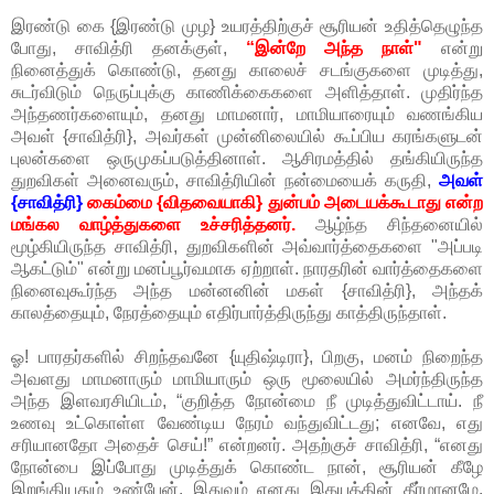
இரண்டு கை {இரண்டு முழ} உயரத்திற்குச் சூரியன் உதித்தெழுந்த
போது, சாவித்ரி தனக்குள்,
“இன்றே அந்த நாள்"
என்று
நினைத்துக் கொண்டு, தனது காலைச் சடங்குகளை முடித்து,
சுடர்விடும் நெருப்புக்கு காணிக்கைகளை அளித்தாள். முதிர்ந்த
அந்தணர்களையும், தனது மாமனார், மாமியாரையும் வணங்கிய
அவள் {சாவித்ரி}, அவர்கள் முன்னிலையில் கூப்பிய கரங்களுடன்
புலன்களை ஒருமுகப்படுத்தினாள். ஆசிரமத்தில் தங்கியிருந்த
துறவிகள் அனைவரும், சாவித்ரியின் நன்மையைக் கருதி,
அவள்
{சாவித்ரி}
கைம்மை {விதவையாகி} துன்பம் அடையக்கூடாது என்ற
மங்கல வாழ்த்துகளை உச்சரித்தனர்.
ஆழ்ந்த சிந்தனையில்
மூழ்கியிருந்த சாவித்ரி, துறவிகளின் அவ்வார்த்தைகளை "அப்படி
ஆகட்டும்" என்று மனப்பூர்வமாக ஏற்றாள். நாரதரின் வார்த்தைகளை
நினைவுகூர்ந்த அந்த மன்னனின் மகள் {சாவித்ரி}, அந்தக்
காலத்தையும், நேரத்தையும் எதிர்பார்த்திருந்து காத்திருந்தாள்.
ஓ! பாரதர்களில் சிறந்தவனே {யுதிஷ்டிரா}, பிறகு, மனம் நிறைந்த
அவளது மாமனாரும் மாமியாரும் ஒரு மூலையில் அமர்ந்திருந்த
அந்த இளவரசியிடம், “குறித்த நோன்மை நீ முடித்துவிட்டாய். நீ
உணவு உட்கொள்ள வேண்டிய நேரம் வந்துவிட்டது; எனவே, எது
சரியானதோ அதைச் செய்!” என்றனர். அதற்குச் சாவித்ரி, “எனது
நோன்பை இப்போது முடித்துக் கொண்ட நான், சூரியன் கீழே
இறங்கியதும் உண்பேன். இதுவும் எனது இதயத்தின் தீர்மானமே.