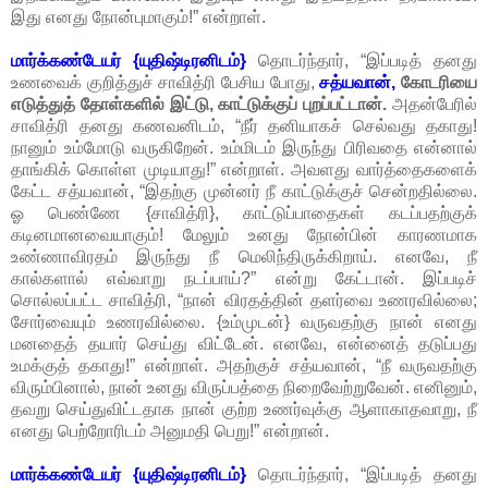
இது எனது நோன்புமாகும்!” என்றாள்.
மார்க்கண்டேயர் {யுதிஷ்டிரனிடம்}
தொடர்ந்தார், “இப்படித் தனது
உணவைக் குறித்துச் சாவித்ரி பேசிய போது,
சத்யவான்,
கோடரியை
எடுத்துத் தோள்களில் இட்டு, காட்டுக்குப் புறப்பட்டான்.
அதன்பேரில்
சாவித்ரி தனது கணவனிடம், “நீர் தனியாகச் செல்வது தகாது!
நானும் உம்மோடு வருகிறேன். உம்மிடம் இருந்து பிரிவதை என்னால்
தாங்கிக் கொள்ள முடியாது!” என்றாள். அவளது வார்த்தைகளைக்
கேட்ட சத்யவான், “இதற்கு முன்னர் நீ காட்டுக்குச் சென்றதில்லை.
ஓ பெண்ணே {சாவித்ரி}, காட்டுப்பாதைகள் கடப்பதற்குக்
கடினமானவையாகும்! மேலும் உனது நோன்பின் காரணமாக
உண்ணாவிரதம் இருந்து நீ மெலிந்திருக்கிறாய். எனவே, நீ
கால்களால் எவ்வாறு நடப்பாய்?” என்று கேட்டான். இப்படிச்
சொல்லப்பட்ட சாவித்ரி, “நான் விரதத்தின் தளர்வை உணரவில்லை;
சோர்வையும் உணரவில்லை. {உம்முடன்} வருவதற்கு நான் எனது
மனதைத் தயார் செய்து விட்டேன். எனவே, என்னைத் தடுப்பது
உமக்குத் தகாது!” என்றாள். அதற்குச் சத்யவான், “நீ வருவதற்கு
விரும்பினால், நான் உனது விருப்பத்தை நிறைவேற்றுவேன். எனினும்,
தவறு செய்துவிட்டதாக நான் குற்ற உணர்வுக்கு ஆளாகாதவாறு, நீ
எனது பெற்றோரிடம் அனுமதி பெறு!” என்றான்.
மார்க்கண்டேயர் {யுதிஷ்டிரனிடம்}
தொடர்ந்தார், “இப்படித் தனது