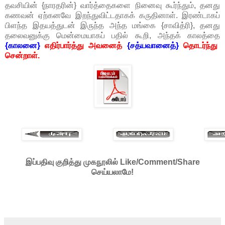
தவசியின் {நாரதரின்} வார்த்தைகளை நினைவு கூர்ந்தும், தனது
கணவன் ஏற்கனவே இறந்துவிட்டதாகக் கருதினாள். இரண்டாகப்
பிளந்த இதயத்துடன் இருந்த அந்த மங்கை {சாவித்ரி}, தனது
தலைவனுக்கு மென்மையாகப் பதில் கூறி, அந்தக் காலத்தை
{காலனை}
எதிர்பார்த்து அவனைத்
{சத்யவானைத்}
தொடர்ந்து
சென்றாள்.
இப்பதிவு குறித்து முகநூலில் Like/Comment/Share
செய்யலாமே!