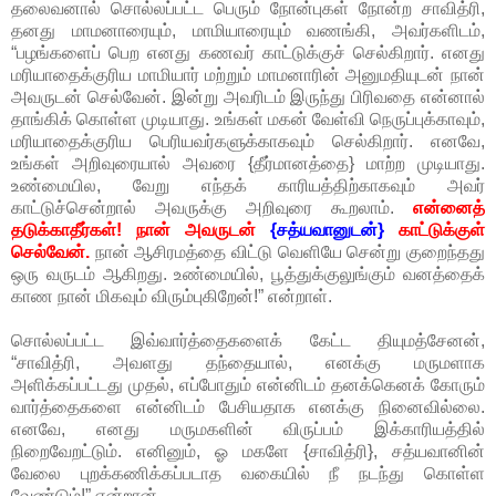
தலைவனால் சொல்லப்பட்ட பெரும் நோன்புகள் நோன்ற சாவித்ரி,
தனது மாமனாரையும், மாமியாரையும் வணங்கி, அவர்களிடம்,
“பழங்களைப் பெற எனது கணவர் காட்டுக்குச் செல்கிறார். எனது
மரியாதைக்குரிய மாமியார் மற்றும் மாமனாரின் அனுமதியுடன் நான்
அவருடன் செல்வேன். இன்று அவரிடம் இருந்து பிரிவதை என்னால்
தாங்கிக் கொள்ள முடியாது. உங்கள் மகன் வேள்வி நெருப்புக்காவும்,
மரியாதைக்குரிய பெரியவர்களுக்காகவும் செல்கிறார். எனவே,
உங்கள் அறிவுரையால் அவரை {தீர்மானத்தை} மாற்ற முடியாது.
உண்மையில, வேறு எந்தக் காரியத்திற்காகவும் அவர்
காட்டுச்சென்றால் அவருக்கு அறிவுரை கூறலாம்.
என்னைத்
தடுக்காதீர்கள்! நான் அவருடன்
{சத்யவானுடன்}
காட்டுக்குள்
செல்வேன்.
நான் ஆசிரமத்தை விட்டு வெளியே சென்று குறைந்தது
ஒரு வருடம் ஆகிறது. உண்மையில், பூத்துக்குலுங்கும் வனத்தைக்
காண நான் மிகவும் விரும்புகிறேன்!” என்றாள்.
சொல்லப்பட்ட இவ்வார்த்தைகளைக் கேட்ட தியுமத்சேனன்,
“சாவித்ரி, அவளது தந்தையால், எனக்கு மருமளாக
அளிக்கப்பட்டது முதல், எப்போதும் என்னிடம் தனக்கெனக் கோரும்
வார்த்தைகளை என்னிடம் பேசியதாக எனக்கு நினைவில்லை.
எனவே, எனது மருமகளின் விருப்பம் இக்காரியத்தில்
நிறைவேறட்டும். எனினும், ஓ மகளே {சாவித்ரி}, சத்யவானின்
வேலை புறக்கணிக்கப்படாத வகையில் நீ நடந்து கொள்ள
வேண்டும்!” என்றான்.