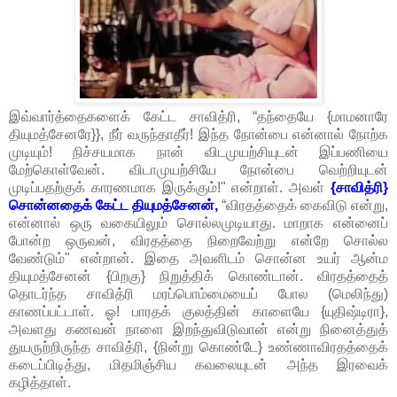
இவ்வார்த்தைகளைக் கேட்ட சாவித்ரி, “தந்தையே {மாமனாரே
தியுமத்சேனரே}}, நீர் வருந்தாதீர்! இந்த நோன்பை என்னால் நோற்க
முடியும்! நிச்சயமாக நான் விடமுயற்சியுடன் இப்பணியை
மேற்கொள்வேன். விடாமுயற்சியே நோன்பை வெற்றியுடன்
முடிப்பதற்குக் காரணமாக இருக்கும்!" என்றாள். அவள்
{சாவித்ரி}
சொன்னதைக் கேட்ட தியுமத்சேனன்,
“விரதத்தைக் கைவிடு என்று,
என்னால் ஒரு வகையிலும் சொல்லமுடியாது. மாறாக என்னைப்
போன்ற ஒருவன், விரதத்தை நிறைவேற்று என்றே சொல்ல
வேண்டும்" என்றான். இதை அவளிடம் சொன்ன உயர் ஆன்ம
தியுமத்சேனன் {பிறகு} நிறுத்திக் கொண்டான். விரதத்தைத்
தொடர்ந்த சாவித்ரி மரப்பொம்மையைப் போல (மெலிந்து)
காணப்பட்டாள். ஓ! பாரதக் குலத்தின் காளையே {யுதிஷ்டிரா},
அவளது கணவன் நாளை இறந்துவிடுவான் என்று நினைத்துத்
துயருற்றிருந்த சாவித்ரி, {நின்று கொண்டே} உண்ணாவிரதத்தைக்
கடைப்பிடித்து, மிதமிஞ்சிய கவலையுடன் அந்த இரவைக்
கழித்தாள்.