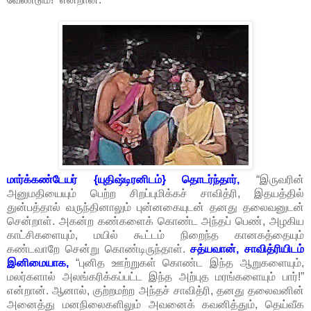
மார்க்கண்டேயர் {யுதிஷ்டிரனிடம்} தொடர்ந்தார்,
“இருவரின்
அனுமதியையும் பெற்ற சிறப்புமிக்கச் சாவித்ரி, இதயத்தில்
துன்பத்தால் வருந்தினாலும் புன்னகையுடன் தனது தலைவனுடன்
சென்றாள். அகன்ற கண்களைக் கொண்ட அந்தப் பெண், அழகிய
காட்சிகளையும், மயில் கூட்டம் நிறைந்த கானகத்தையும்
கண்டவாறே சென்று கொண்டிருந்தாள்.
சத்யவான், சாவித்ரியிடம்
இனிமையாக,
“புனித ஊற்றுகள் கொண்ட இந்த ஆறுகளையும்,
மலர்களால் அலங்கரிக்கப்பட்ட இந்த அற்புத மரங்களையும் பார்!”
என்றான். ஆனால், குற்றமற்ற அந்தச் சாவித்ரி, தனது தலைவனின்
அனைத்து மனநிலைகளிலும் அவனைக் கவனித்தும், தெய்வீக