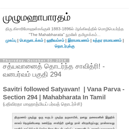
முழுமஹாபாரதம்
திரு.கிசாரிமோஹன்கங்குலி 1883-1896ல் ஆங்கிலத்தில் மொழிபெயர்த்த
"The Mahabharata" நூலின் தமிழாக்கம்...
முகப்பு
|
பொருளடக்கம்
|
ஹரிவம்சம்
|
இராமாயணம்
|
உத்தர ராமாயணம்
|
தொடர்புக்கு
Thursday, October 02, 2014
சத்யவானைத் தொடர்ந்த சாவித்ரி! -
வனபர்வம் பகுதி 294
Savitri followed Satyavan! | Vana Parva -
Section 294 | Mahabharata In Tamil
(பதிவிரதா மாஹாத்மியப் பர்வத் தொடர்ச்சி)
திருமணம் முடிந்து ஒரு வருடம் முடிந்த தருவாயில், தனது தலைவனின் இறுதிக்
காலம் நெருங்கியதை உணர்ந்த சாவித்ரி மூன்று நாள் விரதமிருப்பது; நான்காவது
நாளில் காட்டுக்குள் செல்ல கோடரியுடன் புறப்பட்ட கணவனிடம், தானும் வருவதாகச்