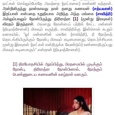
நாட்கள் செல்லும்போதே அவற்றை {நாட்களை} எண்ணி வந்தாள்.
அன்றிலிருந்து நான்காவது நாள் தனது கணவன்
{சத்யவான்}
இறப்பான் என்பதை உறுதியாக அறிந்த அந்த மங்கை
{சாவித்ரி}
அல்லும்பகலும் நோன்பிருந்து திரிராத்ரா
[1]
{மூன்று இரவுகள்}
விரதம் இருந்தாள்
. அவளது நோன்பைப் பற்றிக் கேட்ட மன்னன்
{தியுமத்சேனன்} மிகவும் வருந்தி, சாவித்ரிக்கு இன்சொல் கூறும்
வகையில், “ஓ! மன்னனின் மகளே {சாவித்ரி}, நீ நோற்கத்
தொடங்கியிருக்கும் நோன்பு மிகவும் கடினமானது; தொடர்ச்சியாக
மூன்று இரவுகள் {நாட்கள் என்றிருக்க வேண்டும்} உண்ணாதிருப்பது
மிகவும் கடினமாகும்" என்றான் {தியுமத்சேனன்}.
[1] திரயோதசியில் ஆரம்பித்து, பிரதமையில் முடிக்கும்
நோன்பு. திரிராத்ரா நோன்பினால், நோற்கும்
பெண்ணுடைய கணவனின் வாழ்நாள் வளரும்.