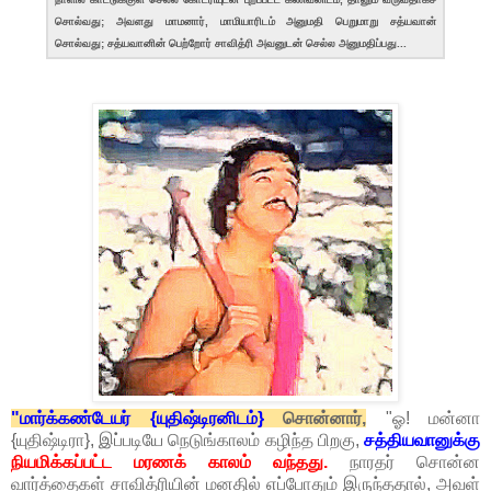
சொல்வது; அவளது மாமனார், மாமியாரிடம் அனுமதி பெறுமாறு சத்யவான்
சொல்வது; சத்யவானின் பெற்றோர் சாவித்ரி அவனுடன் செல்ல அனுமதிப்பது...
"மார்க்கண்டேயர் {யுதிஷ்டிரனிடம்}
சொன்னார்,
"ஓ! மன்னா
{யுதிஷ்டிரா}, இப்படியே நெடுங்காலம் கழிந்த பிறகு,
சத்தியவானுக்கு
நியமிக்கப்பட்ட மரணக் காலம் வந்தது.
நாரதர் சொன்ன
வார்த்தைகள் சாவித்ரியின் மனதில் எப்போதும் இருந்ததால், அவள்