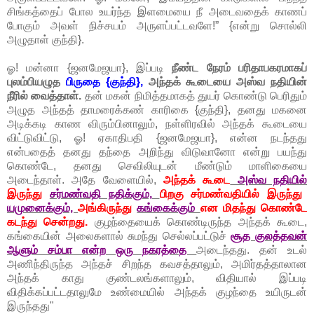
சிங்கத்தைப் போல உயர்ந்த இளமையை நீ அடைவதைக் காணப்
போகும் அவள் நிச்சயம் அருளப்பட்டவளே!” {என்று சொல்லி
அழுதாள் குந்தி}.
ஓ! மன்னா {ஜனமேஜயா}, இப்படி
நீண்ட நேரம் பரிதாபகரமாகப்
புலம்பியழுத
பிருதை {குந்தி},
அந்தக் கூடையை அஸ்வ நதியின்
நீரில் வைத்தாள்.
தன் மகன் நிமித்தமாகத் துயர் கொண்டு பெரிதும்
அழுத அந்தத் தாமரைக்கண் காரிகை {குந்தி}, தனது மகனை
அடிக்கடி காண விரும்பினாலும், நள்ளிரவில் அந்தக் கூடையை
விட்டுவிட்டு, ஓ! ஏகாதிபதி {ஜனமேஜயா}, என்ன நடந்தது
என்பதைத் தனது தந்தை அறிந்து விடுவானோ என்று பயந்து
கொண்டே, தனது செவிலியுடன் மீண்டும் மாளிகையை
அடைந்தாள். அதே வேளையில்,
அந்தக் கூடை
அஸ்வ நதியில்
இருந்து
சர்மண்வதி நதிக்கும்,
பிறகு சர்மண்வதியில் இருந்து
யமுனைக்கும்,
அங்கிருந்து
கங்கைக்கும்
என மிதந்து கொண்டே
கடந்து சென்றது.
குழந்தையைக் கொண்டிருந்த அந்தக் கூடை,
கங்கையின் அலைகளால் சுமந்து செல்லப்பட்டுச்
சூத குலத்தவன்
ஆளும் சம்பா என்ற ஒரு நகரத்தை
அடைந்தது. தன் உடல்
அணிந்திருந்த அந்தச் சிறந்த கவசத்தாலும், அமிர்தத்தாலான
அந்தக் காது குண்டலங்களாலும், விதியால் இப்படி
விதிக்கப்பட்டதாலுமே உண்மையில் அந்தக் குழந்தை உயிருடன்
இருந்தது"