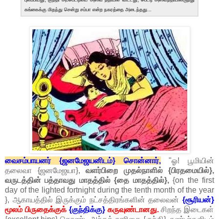
கங்கைக்கு மிதந்து சென்று சம்பா என்ற நகரத்தை அடைந்தது...
வைசம்பாயனர் {ஜனமேஜயனிடம்} சொன்னார்,
"ஓ! பூமியின்
தலைவா {ஜனமேஜயா},
வளர்பிறை முதல்நாளில் {பிரதமையில்},
வருடத்தின் பத்தாவது மாதத்தில் {தை மாதத்தில்},
{on the first
day of the lighted fortnight during the tenth month of the year
}, ஆகாயத்தில் இருக்கும் நட்சத்திரங்களின் தலைவன்
{சூரியன்}
மூலம் பிருதைக்குக்
{குந்திக்கு}
கருவுண்டானது.
சிறந்த இடைகள்