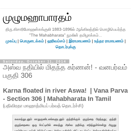
முழுமஹாபாரதம்
திரு.கிசாரிமோஹன்கங்குலி 1883-1896ல் ஆங்கிலத்தில் மொழிபெயர்த்த
"The Mahabharata" நூலின் தமிழாக்கம்...
முகப்பு
|
பொருளடக்கம்
|
ஹரிவம்சம்
|
இராமாயணம்
|
உத்தர ராமாயணம்
|
தொடர்புக்கு
Saturday, October 11, 2014
அஸ்வ நதியில் மிதந்த கர்ணன்! - வனபர்வம்
பகுதி 306
Karna floated in river Aswa! | Vana Parva
- Section 306 | Mahabharata In Tamil
(பதிவிரதா மாஹாத்மியப் பர்வத் தொடர்ச்சி)
கவசத்துடனும் காதுகுண்டலங்களுடனும் குந்திக்குக் குழந்தை பிறந்தது; குந்தி
குழந்தையை ஒரு பெட்டியில் வைத்து அஸ்வ நதிக்கு எடுத்துச்சென்று அழுது
புலம்பியது; குந்தி அப்பெட்டியை அஸ்வ நதியில் விட்டது; பெட்டி அஸ்வநதியிலிருந்து