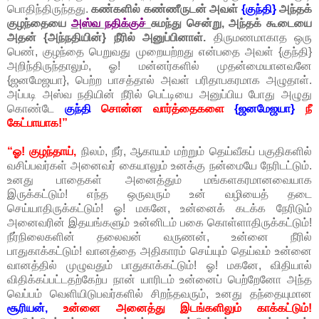
பொதிந்திருந்தது.
கண்களில் கண்ணீருடன் அவள்
{குந்தி}
அந்தக்
குழந்தையை
அஸ்வ நதிக்குச்
சுமந்து சென்று, அந்தக் கூடையை
அதன் {அந்நதியின்} நீரில் அனுப்பினாள்.
திருமணமாகாத ஒரு
பெண், குழந்தை பெறுவது முறையற்றது என்பதை அவள் {குந்தி}
அறிந்திருந்தாலும், ஓ! மன்னர்களில் முதன்மையானவனே
{ஜனமேஜயா}, பெற்ற பாசத்தால் அவள் பரிதாபகரமாக அழுதாள்.
அப்படி அஸ்வ நதியின் நீரில் பெட்டியை அனுப்பிய போது அழுது
கொண்டே
குந்தி
சொன்ன வார்த்தைகளை
{ஜனமேஜயா}
நீ
கேட்பாயாக!”
“ஓ! குழந்தாய்,
நிலம், நீர், ஆகாயம் மற்றும் தெய்வீகப் பகுதிகளில்
வசிப்பவர்கள் அனைவர் கையாலும் உனக்கு நன்மையே நேரிடட்டும்.
உனது பாதைகள் அனைத்தும் மங்களகரமானவையாக
இருக்கட்டும்! எந்த ஒருவரும் உன் வழியைத் தடை
செய்யாதிருக்கட்டும்! ஓ! மகனே, உன்னைக் கடக்க நேரிடும்
அனைவரின் இதயங்களும் உன்னிடம் பகை கொள்ளாதிருக்கட்டும்!
நீர்நிலைகளின் தலைவன் வருணன், உன்னை நீரில்
பாதுகாக்கட்டும்! வானத்தை அதிகாரம் செய்யும் தெய்வம் உன்னை
வானத்தில் முழுவதும் பாதுகாக்கட்டும்! ஓ! மகனே, விதியால்
விதிக்கப்பட்டதற்கேற்ப நான் யாரிடம் உன்னைப் பெற்றேனோ அந்த
வெப்பம் வெளியிடுபவர்களில் சிறந்தவரும், உனது தந்தையுமான
சூரியன்,
உன்னை அனைத்து இடங்களிலும் காக்கட்டும்!