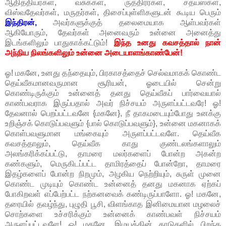
ஆதித்தியர்கள், வசுக்கள், ருத்திரர்கள், சத்யஸ்கள்,
விஸ்வதேவர்கள், மருதர்கள், திசைப்புள்ளிகளுடன் கூடிய பெரும்
இந்திரன்,
அவர்களுக்குத் தலைமையாக ஆள்பவர்கள்
ஆகியோரும், தேவர்கள் அனைவரும் உன்னை அனைத்து
இடங்களிலும் பாதுகாக்கட்டும்!
இந்த உனது கவசத்தால் நான்
அந்நிய நிலங்களிலும் உன்னை அடையாளங்காண்பேன்!
ஓ! மகனே, உனது தந்தையும், பிரகாசத்தைச் செல்வமாகக் கொண்ட
தெய்வீகமானவருமான சூரியன், ஓடையில் சென்று
கொண்டிருக்கும் உன்னைத் தனது தெய்வீகப் பார்வையால்
காண்பவராக இருப்பதால் அவர் நிச்சயம் அருளப்பட்டவரே! ஓ!
தேவனால் பெறப்பட்டவனே {மகனே}, நீ தாகமடையும்போது உனக்கு
உறிஞ்சக் கொடுப்பவளும் {பால் கொடுப்பவளும்}, உன்னை மகனாகக்
கொள்பவளுமான மங்கையும் அருளப்பட்டவளே. தெய்வீக
கவசத்தாலும், தெய்வீக காது குண்டலங்களாலும்
அலங்கரிக்கப்பட்டு, தாமரை மலர்களைப் போன்ற அகன்ற
கண்களும், மெருகிடப்பட்ட தாமிரத்தைப் போன்றோ, தாமரை
இதழ்களைப் போன்ற நிறமும், அழகிய நெற்றியும், சுருள் முனை
கொண்ட முடியும் கொண்ட உன்னைத் தனது மகனாக ஏற்கப்
போகிறவள் எப்பேற்பட்ட நற்கனவைக் கண்டிருப்பாளோ. ஓ! மகனே,
தரையில் தவழ்ந்து, புழுதி பூசி, விளங்காத இனிமையான மழலைச்
சொற்களை உச்சரிக்கும் உன்னைக் காண்பவள் நிச்சயம்
அருளப்பட்டவளே! ஓ! மகனே, இமயத்தின் காடுகளில் பிறந்த