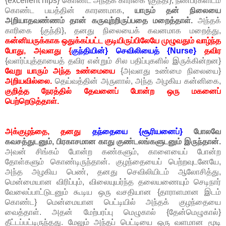
{excellent hips} கொண்ட அந்தக் காரிகை {குந்தி}, நண்பர்களிடம்
கொண்ட பயத்தின் காரணமாக,
யாரும் தன் நிலையை
அறியாதவண்ணம் தான் கருவுற்றிருப்பதை மறைத்தாள்.
அந்தக்
காரிகை {குந்தி}, தனது நிலையைக் கவனமாக மறைத்து,
கன்னியருக்காக ஒதுக்கப்பட்ட குடியிருப்பிலேயே முழுவதும் வாழ்ந்த
போது, அவளது {
குந்தியின்} செவிலியைத் {Nurse}
தவிர
{வளர்ப்புத்தாயைத் தவிர என்றும் சில பதிப்புகளில் இருக்கின்றன}
வேறு யாரும் அந்த உண்மையை
{அவளது உண்மை நிலையை}
அறியவில்லை.
தெய்வத்தின் அருளால், அந்த அழகிய கன்னிகை,
குறித்த நேரத்தில் தேவனைப் போன்ற ஒரு மகனைப்
பெற்றெடுத்தாள்.
அக்குழந்தை, தனது
தந்தையை {சூரியனைப்}
போலவே
கவசத்துடனும், பிரகாசமான காது குண்டலங்களுடனும் இருந்தான்.
அவன் சிங்கம் போன்ற கண்களும், காளையைப் போன்ற
தோள்களும் கொண்டிருந்தான். குழந்தையைப் பெற்றவுடனேயே,
அந்த அழகிய பெண், தனது செவிலியிடம் ஆலோசித்து,
மென்மையான விரிப்பும், விலையுயர்ந்த தலையணையும் செடிநார்
வேலைப்பாட்டுடனும் கூடிய ஒரு வசதியான {தாராளமான இடம்
கொண்ட} மென்மையான பெட்டியில் அந்தக் குழந்தையை
வைத்தாள். அதன் மேற்பரப்பு மெழுகால் {தேன்மெழுகால்}
தீட்டப்பட்டிருந்தது. மேலும் அந்தப் பெட்டியை ஒரு வளமான மூடி