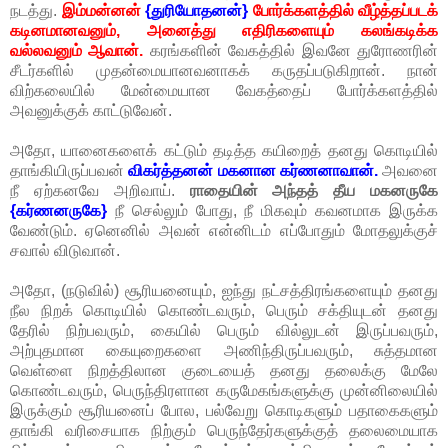
நடத்து.
இம்மன்னன்
{துரியோதனன்}
போர்க்களத்தில் வீழ்த்தப்படக்
கடினமானவனும், அனைத்து எதிரிகளையும் கலங்கடிக்க
வல்லவனும் ஆவான்.
கரங்களின் வேகத்தில் இவனே துரோணரின்
சீடர்களில் முதன்மையானவனாகக் கருதப்படுகிறான். நான்
விற்கலையில் மேன்மையான வேகத்தைப் போர்க்களத்தில்
அவனுக்குக் காட்டுவேன்.
அதோ, யானைகளைக் கட்டும் தடித்த கயிறைத் தனது கொடியில்
தாங்கியிருப்பவன்
விகர்த்தனன் மகனான கர்ணனாவான்.
அவனை
நீ ஏற்கனவே அறிவாய்.
ராதையின் அந்தத் தீய மகனருகே
{கர்ணனருகே}
நீ செல்லும் போது, நீ மிகவும் கவனமாக இருக்க
வேண்டும். ஏனெனில் அவன் என்னிடம் எப்போதும் மோதலுக்குச்
சவால் விடுவான்.
அதோ, (நடுவில்) சூரியனையும், ஐந்து நட்சத்திரங்களையும் தனது
நீல நிறக் கொடியில் கொண்டவரும், பெரும் சக்தியுடன் தனது
தேரில் நிற்பவரும், கையில் பெரும் வில்லுடன் இருப்பவரும்,
அற்புதமான கையுறைகளை அணிந்திருப்பவரும், சுத்தமான
வெள்ளை நிறத்திலான குடையைத் தனது தலைக்கு மேலே
கொண்டவரும், பெருந்திரளான கருமேகங்களுக்கு முன்னிலையில்
இருக்கும் சூரியனைப் போல, பல்வேறு கொடிகளும் பதாகைகளும்
தாங்கி வரிசையாக நிற்கும் பெருந்தேர்களுக்குத் தலைமையாக