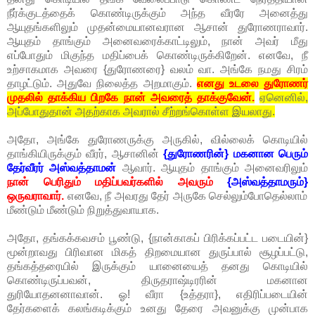
நீர்க்குடத்தைக் கொண்டிருக்கும் அந்த வீரரே அனைத்து
ஆயுதங்களிலும் முதன்மையானவரான ஆசான் துரோணராவார்.
ஆயுதம் தாங்கும் அனைவரைக்காட்டிலும், நான் அவர் மீது
எப்போதும் மிகுந்த மதிப்பைக் கொண்டிருக்கிறேன். எனவே, நீ
உற்சாகமாக அவரை {துரோணரை} வலம் வா. அங்கே நமது சிரம்
தாழட்டும். அதுவே நிலைத்த அறமாகும்.
எனது உடலை துரோணர்
முதலில் தாக்கிய பிறகே நான் அவரைத் தாக்குவேன்.
ஏனெனில்,
அப்போதுதான் அதற்காக அவரால் சீற்றங்கொள்ள இயலாது.
அதோ, அங்கே துரோணருக்கு அருகில், வில்லைக் கொடியில்
தாங்கியிருக்கும் வீரர், ஆசானின்
{துரோணரின்} மகனான பெரும்
தேர்வீரர் அஸ்வத்தாமன்
ஆவார். ஆயுதம் தாங்கும் அனைவரிலும்
நான் பெரிதும் மதிப்பவர்களில் அவரும்
{அஸ்வத்தாமரும்}
ஒருவராவார்.
எனவே, நீ அவரது தேர் அருகே செல்லும்போதெல்லாம்
மீண்டும் மீண்டும் நிறுத்துவாயாக.
அதோ, தங்கக்கவசம் பூண்டு, {நான்காகப் பிரிக்கப்பட்ட படையின்}
மூன்றாவது பிரிவான மிகத் திறமையான துருப்பால் சூழப்பட்டு,
தங்கத்தரையில் இருக்கும் யானையைத் தனது கொடியில்
கொண்டிருப்பவன், திருதராஷ்டிரரின் மகனான
துரியோதனனாவான். ஓ! வீரா {உத்தரா}, எதிரிப்படையின்
தேர்களைக் கலங்கடிக்கும் உனது தேரை அவனுக்கு முன்பாக