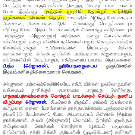
பெருந்திரளான கருமேகங்கள் நிறைந்த மேகமூட்டமான வானம்
போல இருந்தது.
யுகத்தின் முடிவில் தோன்றும் சுடர்விடும்
தழல்களைக் கொண்ட நெருப்பு,
உலகத்தில் அழிந்து போகக்கூடிய
அசைவன, அசையாதன ஆகிய அனைத்துப் பொருட்களையும்
எரிப்பது போல, அந்தப் போர்க்களத்தில் அனைத்து எதிரிகளையும்
பார்த்தனும் {அர்ஜுனனும்} எரித்தான். தனது ஆயுதங்களின்
சக்தியாலும், தனது வில்லின் நாணொலியாலும், கொடிக்கம்பத்தில்
நிலைத்திருக்கும் உயிரினங்களின் இயல்புக்கு மிக்கக்
கதறல்களாலும், அந்தக் குரங்கின் பயங்கரமான கர்ஜனையாலும்,
சங்கொலியின் வெடிப்பாலும், எதிரிகளைப் பலமாக அடிப்பவனான
பீபத்சு {அர்ஜுனன்}, துரியோதனனுடைய
துருப்பினரின்
இதயங்களில் திகிலை உணரச் செய்தான்.
அர்ஜுனன் பார்வைக்கெதிரிலேயே, எதிரி வீரர்கள் ஒவ்வொருவரின்
வலிமையும் தூசிக்குச் சமானமாக மாறுவது தெரிந்தது.
பாதுகாப்பற்றவர்களைக் கொல்லும் பாவத்தைச் செய்யத் துணிய
விரும்பாத
அர்ஜுனன்,
திடீரெனத் திரும்பி, தங்கள் இலக்கைக்
கூர்முனை கணை மேகங்களால் தாக்குவதற்காகப் பருந்துகளைத்
தப்பவிடும் வேடர்களைப் போல அப்படையைப் பின்னால் இருந்து
தாக்கினான். அவன் {அர்ஜுனன்} விரைவில், இரத்தம் குடிக்கும்
அம்புகளைக் கொத்துக் கொத்தாக ஆகாயம் முழுவதும்
நிரப்பினான். சக்தி மிக்கச் சூரியனின் (முடிவிலியான} கதிர்கள்