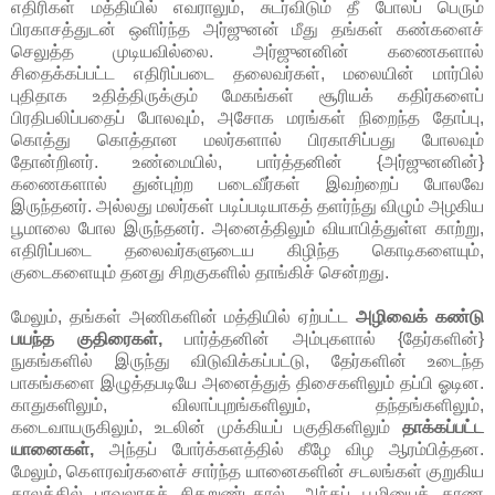
எதிரிகள் மத்தியில் எவராலும், சுடர்விடும் தீ போலப் பெரும்
பிரகாசத்துடன் ஒளிர்ந்த அர்ஜுனன் மீது தங்கள் கண்களைச்
செலுத்த முடியவில்லை. அர்ஜுனனின் கணைகளால்
சிதைக்கப்பட்ட எதிரிப்படை தலைவர்கள், மலையின் மார்பில்
புதிதாக உதித்திருக்கும் மேகங்கள் சூரியக் கதிர்களைப்
பிரதிபலிப்பதைப் போலவும், அசோக மரங்கள் நிறைந்த தோப்பு,
கொத்து கொத்தான மலர்களால் பிரகாசிப்பது போலவும்
தோன்றினர். உண்மையில், பார்த்தனின் {அர்ஜுனனின்}
கணைகளால் துன்புற்ற படைவீர்கள் இவற்றைப் போலவே
இருந்தனர். அல்லது மலர்கள் படிப்படியாகத் தளர்ந்து விழும் அழகிய
பூமாலை போல இருந்தனர். அனைத்திலும் வியாபித்துள்ள காற்று,
எதிரிப்படை தலைவர்களுடைய கிழிந்த கொடிகளையும்,
குடைகளையும் தனது சிறகுகளில் தாங்கிச் சென்றது.
மேலும், தங்கள் அணிகளின் மத்தியில் ஏற்பட்ட
அழிவைக் கண்டு
பயந்த குதிரைகள்,
பார்த்தனின் அம்புகளால் {தேர்களின்}
நுகங்களில் இருந்து விடுவிக்கப்பட்டு, தேர்களின் உடைந்த
பாகங்களை இழுத்தபடியே அனைத்துத் திசைகளிலும் தப்பி ஓடின.
காதுகளிலும், விலாப்புறங்களிலும், தந்தங்களிலும்,
கடைவாயருகிலும், உடலின் முக்கியப் பகுதிகளிலும்
தாக்கப்பட்ட
யானைகள்,
அந்தப் போர்க்களத்தில் கீழே விழ ஆரம்பித்தன.
மேலும், கௌரவர்களைச் சார்ந்த யானைகளின் சடலங்கள் குறுகிய
காலத்தில் பரவலாகச் சிதறுண்டதால், அந்தப் பூமியைக் காண