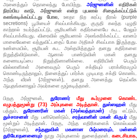
அனைத்தும் தொலைந்து போயிற்று.
அர்ஜுனனின்
எதிரிகள்
நிரம்பிய காடு, அர்ஜுனன் என்ற புயலால் சிதைக்கப்பட்டுக்
கலங்கடிக்கப்பட்டது போல,
ஊதா நிற சுரப்பு நீரால் {purple
secretions} பூமியைச் சிவப்பாக்கியது. குருதி கலந்த புழுதி
காற்றால் உயர்த்தப்பட்டு, சூரியனின் கதிர்களையே கூட, மேலும்
சிவப்பாக்கியது. விரைவில் சூரியனால் அலங்கரிக்கப்பட்ட வானம்
மாலைவேளை வந்துவிட்டதைப் போல அதிகச் சிவப்பாக இருந்தது.
உண்மையில், சூரியன் கூட அஸ்தமித்ததும் தனது கதிர்களை
நிறுத்திவிடுவான், ஆனால் பாண்டுவின் மகன் தனது
கணையடிப்பை நிறுத்தினானில்லை. எதிரியின் பெரும்
வில்லாளிகள் அனைவரும் பெரும் சக்தியும் பராக்கிரமமும்
கொண்டிருந்தாலும், நினைத்துப் பார்க்க முடியாத சக்தி கொண்ட
அந்த வீரன் {அர்ஜுனன்}, தனது அனைத்து தெய்வீக
ஆயுதங்களாலும் அவர்களை மூழ்கடித்தான்.
பிறகு அர்ஜுனன்,
துரோணர்
மீது கூர்முனை கொண்ட
எழுபத்துமூன்று {73} அம்புகளை அடித்தான்.
துஸ்ஸஹன்
மீது
பத்தும்,
துரோணரின் மகன் {அஸ்வத்தாமன்}
மீது எட்டும்,
துச்சாசனன்
மீது பனிரெண்டும்,
சரத்வானின் மகன் கிருபர்
மீது
மூன்றும் அடித்தான். பிறகு, அந்த எதிரிகளைக் கொல்பவன்
{அர்ஜுனன்},
சந்தனுவின் மகனான பீஷ்மரையும், மன்னன்
துரியோதனனையும்
நூறு அம்புகளால் துளைத்தான்.
கடைசியாக,