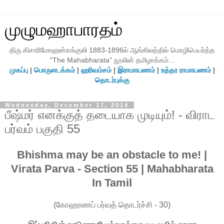
முழுமஹாபாரதம்
திரு.கிசாரிமோஹன்கங்குலி 1883-1896ல் ஆங்கிலத்தில் மொழிபெயர்த்த
"The Mahabharata" நூலின் தமிழாக்கம்...
முகப்பு
|
பொருளடக்கம்
|
ஹரிவம்சம்
|
இராமாயணம்
|
உத்தர ராமாயணம்
|
தொடர்புக்கு
Wednesday, December 17, 2014
பீஷ்மர் எனக்குத் தடையாக முடியும்! - விராட
பர்வம் பகுதி 55
Bhishma may be an obstacle to me! |
Virata Parva - Section 55 | Mahabharata
In Tamil
(கோஹரணப் பர்வத் தொடர்ச்சி - 30)