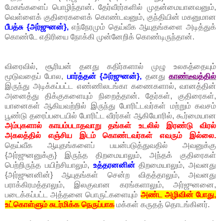
மேகங்களைப் பொழிந்தான். தேர்வீரர்களில் முதன்மையானவனும்,
வெள்ளைக் குதிரைகளைக் கொண்டவனும், குந்தியின் மகனுமான
பீபத்சு {அர்ஜுனன்},
எந்நேரமும் தெய்வீக ஆயுதங்களை அடித்துக்
கொண்டே எதிரியை நோக்கி முன்னேறிக் கொண்டிருந்தான்.
விரைவில், சூரியன் தனது கதிர்களால் முழு உலகத்தையும்
மூடுவதைப் போல,
பார்த்தன் {அர்ஜுனன்},
தனது
காண்டீவத்தில்
இருந்து அடிக்கப்பட்ட எண்ணிலடங்கா கணைகளால், வானத்தின்
அனைத்து திக்குகளையும் நிறைத்தான். தேர்கள், குதிரைகள்,
யானைகள் ஆகியவற்றில் இருந்து போரிட்டவர்கள் மற்றும் கவசம்
பூண்டு தரைப்படையில் போரிட்ட வீரர்கள் ஆகியோரில், கூர்மையான
அம்புகளால் காயம்படாதவாறு தங்கள் உடலில் இரண்டு விரல்
அகலத்தில் எஞ்சிய இடம் கொண்டவர்கள் எவரும் இல்லை.
தெய்வீக ஆயுதங்களைப் பயன்படுத்துவதில் அவனுக்கு
{அர்ஜுனனுக்கு} இருந்த திறமையாலும், அந்தக் குதிரைகள்
பெற்றிருந்த பயிற்சியாலும்,
உத்தரனனின்
திறமையாலும், அவனது
{அர்ஜுனனின்} ஆயுதங்கள் சென்ற விதத்தாலும், அவனது
பராக்கிரமத்தாலும், இலகுவான கரங்களாலும், அர்ஜுனனை,
படைக்கப்பட்ட அத்தனை பொருட்களையும்
அண்ட அழிவின் போது,
உட்கொள்ளும் சுடர்மிக்க நெருப்பாக
மக்கள் கருதத் தொடங்கினர்.