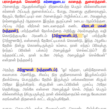
பராசத்தைக் கொண்டு
கர்ணனுடைய
காதைத் துளைத்தான்.
அனைத்து ஆயுதங்களிலும் திறமைபெற்ற பெரும் வில்லாளியான
கர்ணன் அப்படித் துளைக்கப்பட்ட போது, அவனது குதிரைகளும்,
தேரும், தேரோட்டியும் என அனைத்தும் அழிக்கப்பட்டன. அவனுக்கு
{கர்ணனுக்கு} ஆதரவாக இருந்த துருப்புகள் உடைய ஆரம்பித்தன.
அப்படி அந்த வீரர்கள் உடைவதைதக் கண்ட
விராடன் மகன்
{உத்தரன்},
பார்த்தனின் நோக்கத்தை அறிந்து அவர்களுக்கு வழி
கொடுத்தபடியே அவனிடம்
{அர்ஜுனனிடம்},
“ஓ! பார்த்தரே
{அர்ஜுனரே}, என்னைத் தேரோட்டியாகக் கொண்டு, இந்த அழகிய
தேரில் நின்று கொண்டிருக்கும் உம்மை, நான் எந்தப் பிரிவுக்கு
{எந்தப் பிரிவின் பக்கம்} அழைத்துச் செல்லட்டும்? நீர்
உத்தரவிட்டால், நான் உடனே அங்கு அழைத்துச் செல்வேன்”
என்றான் {உத்தரன்}.
அதற்கு
அர்ஜுனன் {உத்தரனிடம்}
, “ஓ! உத்தரா, புலித்தோலைக்
கவசமாக அணிந்து, சிவப்பு நிற குதிரைகளால் இழுக்கப்படும்
நீலக்கொடி பொருந்திய தேரில் இருக்கும் மங்கலவீரரான கிருபர்
அதோ இருக்கிறார். கிருபரின் படைப்பிரிவின் முகப்பு அதோ
தெரிகிறது. அங்கே என்னை அழைத்துச் செல். அந்தப் பெரும்
வில்லாளிக்கு {கிருபருக்கு}, நான் வில்வித்தையில் எனது வேகமான
கரங்களின் திறனைக் காட்ட விரும்புகிறேன்.
தனது கொடியில் தங்க வேலைப்பாடு கொண்ட நேர்த்தியான