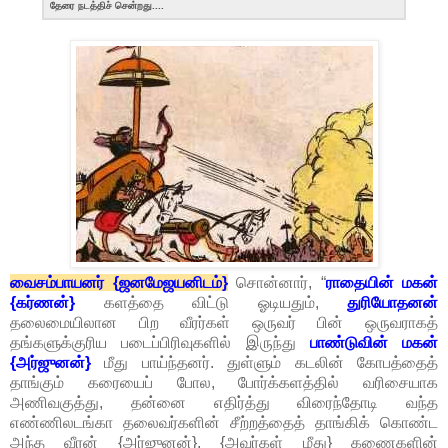
தேரை நடத்திச் சென்றது....
வைசம்பாயனர் {ஜனமேஜயனிடம்}
சொன்னார், “
ராதையின் மகன்
{கர்ணன்}
களத்தை விட்டு ஓடியதும்,
துரியோதனன்
தலைமையிலான பிற வீரர்கள் ஒருவர் பின் ஒருவராகத்
தங்களுக்குரிய படைப்பிரிவுகளில் இருந்து
பாண்டுவின் மகன்
{அர்ஜுனன்}
மீது பாய்ந்தனர். துள்ளும் கடலின் கோபத்தைத்
தாங்கும் கரையைப் போல, போர்க்களத்தில் வரிசையாக
அணிவகுத்து, தன்னை எதிர்த்து விரைந்தோடி வந்த
எண்ணிலடங்கா தலைவர்களின் சீற்றத்தைத் தாங்கிக் கொண்ட
அந்த வீரன் {அர்ஜுனன்}, {அவர்கள் மீது} கணைகளின்