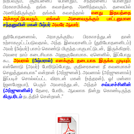
நிற்பவரும், சூரியனைப் போன்றும், சந்திரனைப் போன்றும்
பிரகாசமிக்கத் தங்க கவசத்தை அணிந்தவரும். தலையில்
அணிந்திருக்கும் தங்கக் கவசத்தால்
எனது இதயத்தை
அச்சமூட்டுபவரும், எங்கள் அனைவருக்கும் பாட்டனுமான
சந்தனுவின் மகன் பீஷ்மர்
அவரே ஆவார்.
துரியோதனனால், அரசருக்குரிய பிரகாசத்துடன் தான்
உற்சாகமூட்டப்படுவதால், அந்த இளவரசனிடம் {துரியோதனனிடம்}
அவர் {பீஷ்மர்} பாசம் கொண்டு மிகுந்த பாகுபாட்டுடன், இருக்கிறார்.
அவரை நாம் கடைசியாக அணுகுவோமாக. ஏனெனில், இப்போது
கூட
அவரால்
{பீஷ்மரால்}
எனக்குத் தடையாக இருக்க முடியும்.
என்னோடு {அவர்} போரிடும்போது, குதிரைகளை நீ கவனமாகச்
செலுத்துவாயாக” என்றான் {அர்ஜுனன்}. அவனால் {அர்ஜுனனால்}
இப்படிச் சொல்லப்பட்ட விராடன் மகன் {உத்தரன்}, ஓ! மன்னா
{ஜனமேஜயா}, பெரும் அவசரத்துடன், அந்தச்
சவ்யசச்சினின்
{அர்ஜுனனின்}
தேரை, போரிட ஆவலாக நின்று கொண்டிருந்த
கிருபரிடம்
நடத்திச் சென்றான்.”