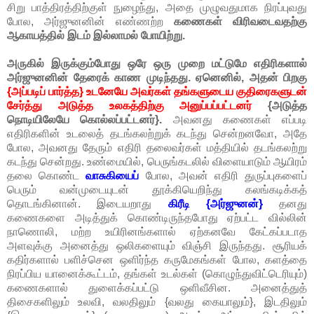
சிறு பாத்திரத்திற்குள் நுழைந்து, அதை முழுவதுமாக நிரப்புவது
போல, அர்ஜுனனின் எண்ணற்ற
கணைகள் விரிவடைவதற்கு
ஆகாயத்தில் இடம் இல்லாமல் போயிற்று.
அருகில் இருக்கும்போது ஒரே ஒரு முறை மட்டுமே எதிரிகளால்
அர்ஜுனனின் தேரைக் காண முடிந்தது. ஏனெனில், அதன் பிறகு
{அப்படிப் பார்த்த} உடனேயே அவர்கள் தங்களுடைய குதிரைகளுடன்
சேர்த்து அடுத்த உலகத்திற்கு அனுப்பப்பட்டனர்
{அடுத்த
நொடியிலேயே கொல்லப்பட்டனர்}.
அவனது கணைகள் எப்படி
எதிரிகளின் உடலைத் தடங்கலற்றுக் கடந்து சென்றனவோ, அதே
போல, அவனது தேரும் எதிரி தலைவர்கள் மத்தியில் தடங்கலற்று
கடந்து சென்றது. உண்மையில், பெருங்கடலில் விளையாடும் ஆயிரம்
தலை கொண்ட
வாசுகியைப்
போல, அவன் எதிரி துருப்புகளைப்
பெரும் வன்முடையுடன் தூக்கியெறிந்து கலங்கடிக்கத்
தொடங்கினான். இடையறாது
கிரீடி {அர்ஜுனன்}
தனது
கணைகளை அடித்துக் கொண்டிருந்தபோது ஏற்பட்ட வில்லின்
நாணொலி, மற்ற உயிரினங்களால் ஏற்கனவே கேட்கப்படாத
அளவுக்கு அனைத்து ஒலிகளையும் விஞ்சி இருந்தது. சூரியக்
கதிர்களால் பளிச்சென ஒளிர்ந்த கருமேகங்கள் போல, களத்தை
நிரப்பிய யானைக்கூட்டம், தங்கள் உடல்கள் (கொழுந்துவிட்டெரியும்)
கணைகளால் துளைக்கப்பட்டு ஒளிவீசின. அனைத்துத்
திசைகளிலும் உலவி, வலதிலும் {வலது கையாலும்}, இடதிலும்