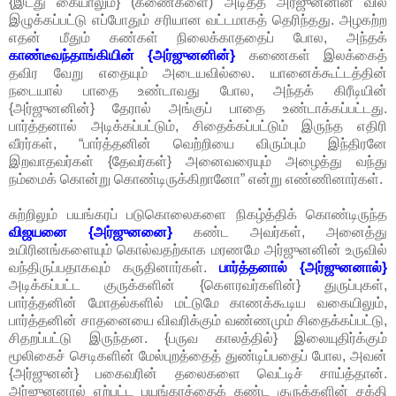
{இடது கையாலும்} (கணைகளை) அடித்த அர்ஜுனனின் வில்
இழுக்கப்பட்டு எப்போதும் சரியான வட்டமாகத் தெரிந்தது. அழகற்ற
எதன் மீதும் கண்கள் நிலைக்காததைப் போல, அந்தக்
காண்டீவந்தாங்கியின் {அர்ஜுனனின்}
கணைகள் இலக்கைத்
தவிர வேறு எதையும் அடையவில்லை. யானைக்கூட்டத்தின்
நடையால் பாதை உண்டாவது போல, அந்தக் கிரீடியின்
{அர்ஜுனனின்} தேரால் அங்குப் பாதை உண்டாக்கப்பட்டது.
பார்த்தனால் அடிக்கப்பட்டும், சிதைக்கப்பட்டும் இருந்த எதிரி
வீரர்கள், “பார்த்தனின் வெற்றியை விரும்பும் இந்திரனே
இறவாதவர்கள் {தேவர்கள்} அனைவரையும் அழைத்து வந்து
நம்மைக் கொன்று கொண்டிருக்கிறானோ” என்று எண்ணினார்கள்.
சுற்றிலும் பயங்கரப் படுகொலைகளை நிகழ்த்திக் கொண்டிருந்த
விஜயனை {அர்ஜுனனை}
கண்ட அவர்கள், அனைத்து
உயிரினங்களையும் கொல்வதற்காக மரணமே அர்ஜுனனின் உருவில்
வந்திருப்பதாகவும் கருதினார்கள்.
பார்த்தனால் {அர்ஜுனனால்}
அடிக்கப்பட்ட குருக்களின் {கௌரவர்களின்} துருப்புகள்,
பார்த்தனின் மோதல்களில் மட்டுமே காணக்கூடிய வகையிலும்,
பார்த்தனின் சாதனையை விவரிக்கும் வண்ணமும் சிதைக்கப்பட்டு,
சிதறப்பட்டு இருந்தன. {பருவ காலத்தில்} இலையுதிர்க்கும்
மூலிகைச் செடிகளின் மேல்புறத்தைத் துண்டிப்பதைப் போல, அவன்
{அர்ஜுனன்} பகைவரின் தலைகளை வெட்டிச் சாய்த்தான்.
அர்ஜுனனால் ஏற்பட்ட பயங்கரத்தைக் கண்ட குருக்களின் சக்தி