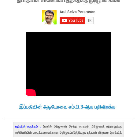
இப்பதிவின் காணொளி புத்தகத்தை யூடியூபில் காண
இப்பதிவின் ஆடியோவை எம்.பி.3-ஆக பதிவிறக்க
பதிவின் சுருக்கம் :
போரில் அர்ஜுனன் செய்த சாகசம்; அர்ஜுனன் உத்தரனுக்கு
எதிரிணியின் படைத்தலைவர்களை அறிமுகப்படுத்தியது; உத்தரன் கிருபரை நோக்கித்