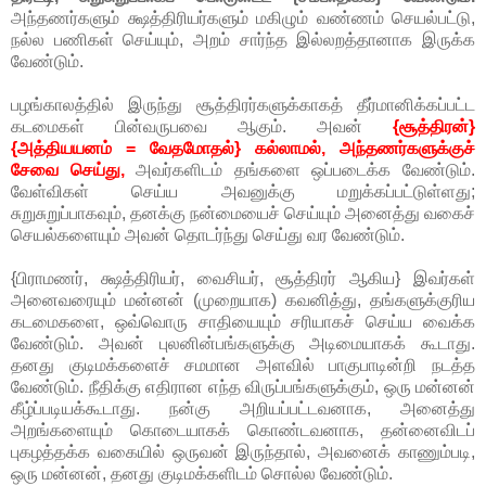
அந்தணர்களும் க்ஷத்திரியர்களும் மகிழும் வண்ணம் செயல்பட்டு,
நல்ல பணிகள் செய்யும், அறம் சார்ந்த இல்லறத்தானாக இருக்க
வேண்டும்.
பழங்காலத்தில் இருந்து சூத்திரர்களுக்காகத் தீர்மானிக்கப்பட்ட
கடமைகள் பின்வருபவை ஆகும். அவன்
{சூத்திரன்}
{அத்தியயனம் = வேதமோதல்} கல்லாமல், அந்தணர்களுக்குச்
சேவை செய்து,
அவர்களிடம் தங்களை ஒப்படைக்க வேண்டும்.
வேள்விகள் செய்ய அவனுக்கு மறுக்கப்பட்டுள்ளது;
சுறுசுறுப்பாகவும், தனக்கு நன்மையைச் செய்யும் அனைத்து வகைச்
செயல்களையும் அவன் தொடர்ந்து செய்து வர வேண்டும்.
{பிராமணர், க்ஷத்திரியர், வைசியர், சூத்திரர் ஆகிய} இவர்கள்
அனைவரையும் மன்னன் (முறையாக) கவனித்து, தங்களுக்குரிய
கடமைகளை, ஒவ்வொரு சாதியையும் சரியாகச் செய்ய வைக்க
வேண்டும். அவன் புலனின்பங்களுக்கு அடிமையாகக் கூடாது.
தனது குடிமக்களைச் சமமான அளவில் பாகுபாடின்றி நடத்த
வேண்டும். நீதிக்கு எதிரான எந்த விருப்பங்களுக்கும், ஒரு மன்னன்
கீழ்ப்படியக்கூடாது. நன்கு அறியப்பட்டவனாக, அனைத்து
அறங்களையும் கொடையாகக் கொண்டவனாக, தன்னைவிடப்
புகழத்தக்க வகையில் ஒருவன் இருந்தால், அவனைக் காணும்படி,
ஒரு மன்னன், தனது குடிமக்களிடம் சொல்ல வேண்டும்.