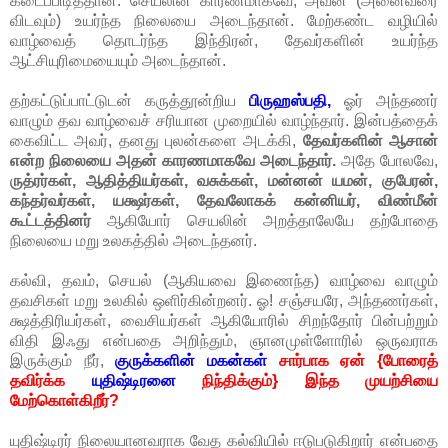
கடைப்பிடித்தான். செயலின் காரணமாகவே, அவன் (அனைவரை
விடவும்) உயர்ந்த நிலையை அடைந்தான். மேற்கண்ட வழியில்
வாழ்வைத் தொடர்ந்த இந்திரன், தேவர்களின் உயர்ந்த
ஆட்சியுரிமையையும் அடைந்தான்.
தற்கட்டுப்பாட்டுடன் கருத்தூன்றிய
பிருஹஸ்பதி,
ஓர் அந்தணர்
வாழும் தவ வாழ்வைச் சரியான முறையில் வாழ்ந்தார். இன்பத்தைக்
கைவிட்ட அவர், தனது புலன்களை அடக்கி,
தேவர்களின் ஆசான்
என்ற நிலையை அதன் காரணமாகவே அடைந்தார்.
அதே போலவே,
ருத்ரர்கள், ஆதித்தியர்கள், வசுக்கள், மன்னன் யமன், குபேரன்,
கந்தர்வர்கள், யக்ஷர்கள், தேவலோகக் கன்னியர், விண்மீன்
கூட்டத்தினர்
ஆகியோர் செயலின் அறத்தாலேயே தற்போதை
நிலையை மறு உலகத்தில் அடைந்தனர்.
கல்வி, தவம், செயல் (ஆகியவை இணைந்த) வாழ்வை வாழும்
தவசிகள் மறு உலகில் ஒளிர்கின்றனர். ஓ! சஞ்சயரே, அந்தணர்கள்,
க்ஷத்திரியர்கள், வைசியர்கள் ஆகியோரில் சிறந்தோர் பின்பற்றும்
விதி இஃது என்பதை அறிந்தும், ஞானமுள்ளோரில் ஒருவராக
இருக்கும் நீர்,
குருக்களின் மகன்கள்
சார்பாக ஏன் {போரைத்
தவிர்க்க
யுதிஷ்டிரனை
நிந்திக்கும்} இந்த முயற்சியை
மேற்கொள்கிறீர்?
யுதிஷ்டிரர் நிலையானவராக வேத கல்வியில் ஈடுபடுகிறார் என்பதை