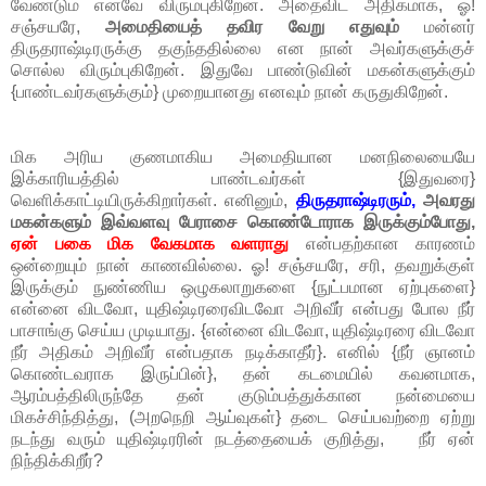
வேண்டும் எனவே விரும்புகிறேன். அதைவிட அதிகமாக, ஓ!
சஞ்சயரே,
அமைதியைத் தவிர வேறு எதுவும்
மன்னர்
திருதராஷ்டிரருக்கு தகுந்ததில்லை என நான் அவர்களுக்குச்
சொல்ல விரும்புகிறேன். இதுவே பாண்டுவின் மகன்களுக்கும்
{பாண்டவர்களுக்கும்} முறையானது எனவும் நான் கருதுகிறேன்.
மிக அரிய குணமாகிய அமைதியான மனநிலையையே
இக்காரியத்தில் பாண்டவர்கள் {இதுவரை}
வெளிக்காட்டியிருக்கிறார்கள். எனினும்,
திருதராஷ்டிரரும்,
அவரது
மகன்களும் இவ்வளவு பேராசை கொண்டோராக இருக்கும்போது,
ஏன் பகை மிக வேகமாக வளராது
என்பதற்கான காரணம்
ஒன்றையும் நான் காணவில்லை. ஓ! சஞ்சயரே, சரி, தவறுக்குள்
இருக்கும் நுண்ணிய ஒழுகலாறுகளை {நுட்பமான ஏற்புகளை}
என்னை விடவோ, யுதிஷ்டிரரைவிடவோ அறிவீர் என்பது போல நீர்
பாசாங்கு செய்ய முடியாது. {என்னை விடவோ, யுதிஷ்டிரரை விடவோ
நீர் அதிகம் அறிவீர் என்பதாக நடிக்காதீர்}. எனில் {நீர் ஞானம்
கொண்டவராக இருப்பின்}, தன் கடமையில் கவனமாக,
ஆரம்பத்திலிருந்தே தன் குடும்பத்துக்கான நன்மையை
மிகச்சிந்தித்து, (அறநெறி ஆய்வுகள்} தடை செய்பவற்றை ஏற்று
நடந்து வரும் யுதிஷ்டிரரின் நடத்தையைக் குறித்து, நீர் ஏன்
நிந்திக்கிறீர்?