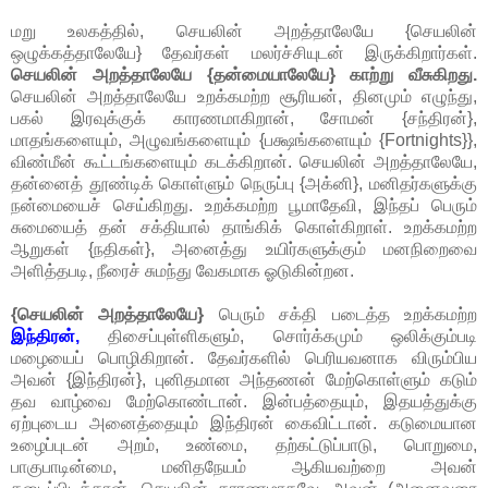
மறு உலகத்தில், செயலின் அறத்தாலேயே {செயலின்
ஒழுக்கத்தாலேயே} தேவர்கள் மலர்ச்சியுடன் இருக்கிறார்கள்.
செயலின் அறத்தாலேயே {தன்மையாலேயே} காற்று வீசுகிறது.
செயலின் அறத்தாலேயே உறக்கமற்ற சூரியன், தினமும் எழுந்து,
பகல் இரவுக்குக் காரணமாகிறான், சோமன் {சந்திரன்},
மாதங்களையும், அழுவங்களையும் {பக்ஷங்களையும் {Fortnights}},
விண்மீன் கூட்டங்களையும் கடக்கிறான். செயலின் அறத்தாலேயே,
தன்னைத் தூண்டிக் கொள்ளும் நெருப்பு {அக்னி}, மனிதர்களுக்கு
நன்மையைச் செய்கிறது. உறக்கமற்ற பூமாதேவி, இந்தப் பெரும்
சுமையைத் தன் சக்தியால் தாங்கிக் கொள்கிறாள். உறக்கமற்ற
ஆறுகள் {நதிகள்}, அனைத்து உயிர்களுக்கும் மனநிறைவை
அளித்தபடி, நீரைச் சுமந்து வேகமாக ஓடுகின்றன.
{செயலின் அறத்தாலேயே}
பெரும் சக்தி படைத்த உறக்கமற்ற
இந்திரன்,
திசைப்புள்ளிகளும், சொர்க்கமும் ஒலிக்கும்படி
மழையைப் பொழிகிறான். தேவர்களில் பெரியவனாக விரும்பிய
அவன் {இந்திரன்}, புனிதமான அந்தணன் மேற்கொள்ளும் கடும்
தவ வாழ்வை மேற்கொண்டான். இன்பத்தையும், இதயத்துக்கு
ஏற்புடைய அனைத்தையும் இந்திரன் கைவிட்டான். கடுமையான
உழைப்புடன் அறம், உண்மை, தற்கட்டுப்பாடு, பொறுமை,
பாகுபாடின்மை, மனிதநேயம் ஆகியவற்றை அவன்