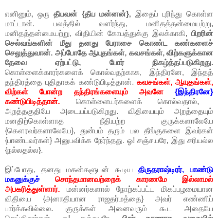
எனினும், ஒரு
தீயவன் {தீய மன்னன்},
இதைப் புரிந்து கொள்ள
மாட்டான். பலத்தில் வளர்ந்து, மனிதத்தன்மையற்று,
மனிதத்தன்மையற்று, விதியின் கோபத்துக்கு இலக்காகி,
பிறரின்
செல்வங்களின் மீது தனது பேராசை கொண்ட கண்களைச்
செலுத்துவான். அப்போதே ஆயுதங்கள், கவசங்கள், விற்களுக்கான
தேவை ஏற்பட்டு, போர் நிகழ்த்தப்படுகிறது.
கொள்ளைக்காரர்களைக் கொல்வதற்காக, இந்திரனே, இந்தத்
தந்திரத்தை புதிதாகக் கண்டுபிடித்தான்.
கவசங்கள், ஆயுதங்கள்,
விற்கள் போன்ற தந்திரங்களையும் அவனே
{இந்திரனே}
கண்டுபிடித்தான்.
கொள்ளையர்களைக் கொல்வதால்,
அறத்தகுதியே அடையப்படுகிறது. விதியையும் அறத்தையும்
மனதிற்கொள்ளாத நீதியற்ற குருக்களாலேயே
{கௌரவர்களாலேயே}, துன்பம் தரும் பல தீங்குகளை இவர்கள்
{பாண்டவர்கள்} அனுபவிக்க நேர்ந்தது. ஓ! சஞ்சயரே, இது சரியல்ல
{நல்லதல்ல}.
இப்போது, தனது மகன்களுடன் கூடிய
திருதராஷ்டிரர், பாண்டு
மகனுக்குச்
சொந்தமானவற்றைக் காரணமே இல்லாமல்
அபகரித்துள்ளார்.
மன்னர்களால் நோற்கப்பட்ட மிகப்பழமையான
விதியை {அனாதியான ராஜதர்மத்தை} அவர் எண்ணிப்
பார்க்கவில்லை. குருக்கள் அனைவரும் கூட அதையே