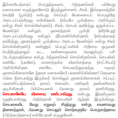
இக்காரியத்தைப் பொறுத்தவரை, அந்தணர்கள் பல்வேறு
வகையான கருத்துகளோடு இருந்துள்ளனர். சிலர், இவ்வுலகத்தில்
வெற்றி {முக்தி} என்பது செய்யும் வேலையைப் பொருத்தே
அடையப்படுகிறது என்கிறனர். {கர்மமே முக்தியை அளிக்கும்
என்று சிலர் சொல்கின்றனர்}. சிலர், செயல் தவிர்த்து ஒதுக்கப்பட
வேண்டும் என்றும், ஞானத்தால் முக்தி {வீடுபேறு}
அடையப்படுகிறது என்றும் தீர்மானிக்கின்றனர். {கர்மத்தைத்
தவிர்த்து, ஞானத்தால் முக்தியை அடைய வேண்டும் என்று சிலர்
சொல்கின்றனர்}. உண்ணும் பொருட்களின் அறிவை ஒருவன்
பெற்றிருந்தாலும் கூட, உண்ணாதவரை அவனுக்குப் பசி
அடங்குவதில்லை என்று அந்தணர்கள் சொல்கிறார்கள். செயலின்
கனியே {பலனே}, காணத்தக்க விளக்கத்தை {சாட்சியம்}
அளிக்கின்றன. எனவே, செயலாற்றுவதற்கு உதவும்
ஞானக்கிளைகளே {ஞான வகைகளே} பலனளிக்கின்றன! பிறவகை
அல்ல {செயலற்று இருக்கச் சொல்லும் ஞானக்கிளைகள் அப்படிப்
பலனளிப்பதில்லை}. தாகம் கொண்ட மனிதன் தண்ணீரைக்
குடிக்கிறான், அச்செயலால் அவனது தாகம் தணிகிறது.
செயலாலேயே விளைவு உண்டாகிறது
என்பது இதன்மூலம்
உறுதியாகிறது. அதில்தான் செயலின் ஆற்றல் இருக்கிறது.
செயலைவிட வேறு எதுவும் சிறந்தது என்று எவனாவது
நினைத்தால், அவனது செயலும் சொற்களுமே பொருளற்றவை
{அர்த்தமற்றவை} என்றே நான் கருதுவேன்.