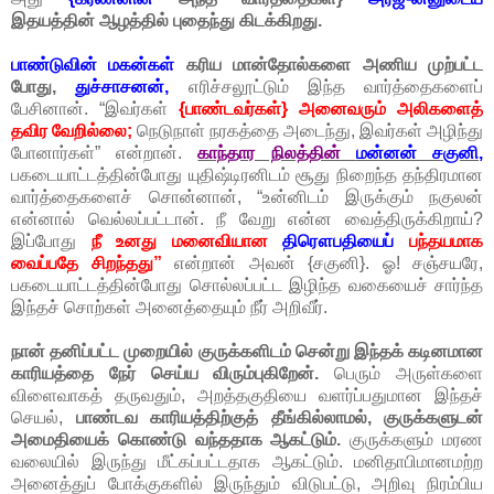
இதயத்தின் ஆழத்தில் புதைந்து கிடக்கிறது.
பாண்டுவின் மகன்கள்
கரிய மான்தோல்களை அணிய முற்பட்ட
போது,
துச்சாசனன்,
எரிச்சலூட்டும் இந்த வார்த்தைகளைப்
பேசினான். “இவர்கள்
{பாண்டவர்கள்} அனைவரும் அலிகளைத்
தவிர வேறில்லை;
நெடுநாள் நரகத்தை அடைந்து, இவர்கள் அழிந்து
போனார்கள்” என்றான்.
காந்தார நிலத்தின்
மன்னன் சகுனி,
பகடையாட்டத்தின்போது யுதிஷ்டிரனிடம் சூது நிறைந்த தந்திரமான
வார்த்தைகளைச் சொன்னான், “உன்னிடம் இருக்கும் நகுலன்
என்னால் வெல்லப்பட்டான். நீ வேறு என்ன வைத்திருக்கிறாய்?
இப்போது
நீ உனது மனைவியான
திரௌபதியைப்
பந்தயமாக
வைப்பதே சிறந்தது”
என்றான் அவன் {சகுனி}. ஓ! சஞ்சயரே,
பகடையாட்டத்தின்போது சொல்லப்பட்ட இழிந்த வகையைச் சார்ந்த
இந்தச் சொற்கள் அனைத்தையும் நீர் அறிவீர்.
நான் தனிப்பட்ட முறையில் குருக்களிடம் சென்று இந்தக் கடினமான
காரியத்தை நேர் செய்ய விரும்புகிறேன்.
பெரும் அருள்களை
விளைவாகத் தருவதும், அறத்தகுதியை வளர்ப்பதுமான இந்தச்
செயல்,
பாண்டவ காரியத்திற்குத் தீங்கில்லாமல், குருக்களுடன்
அமைதியைக் கொண்டு வந்ததாக ஆகட்டும்.
குருக்களும் மரண
வலையில் இருந்து மீட்கப்பட்டதாக ஆகட்டும். மனிதாபிமானமற்ற
அனைத்துப் போக்குகளில் இருந்தும் விடுபட்டு, அறிவு நிரம்பிய