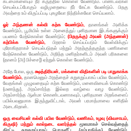
கடமைகளையும் நீர் கருத்தில் கொள்ள வேண்டும். பாண்டவர்கள்
செயல்படப்போகும் வழிமுறையை நீர் கேட்க வேண்டும். பிறகு
அவற்றை உம் விருப்பப்படி புகழவோ நிந்திக்கவோ செய்யலாம்.
ஓர் அந்தணன் கல்வி கற்க வேண்டும்,
தானங்கள் அளிக்க
வேண்டும், பூமியில் உள்ள அனைத்துப் புனிதமான இடங்களுக்கும்
பயணம் மேற்கொள்ள வேண்டும்;
(பிறருக்கு) அவன் {அந்தணன்}
கற்பிக்க வேண்டும்,
பிறரால் செய்யப்படும் வேள்விக்குப்
புரோகிதராகச் செயல்படுதல் மற்றும் அதற்குத்தகுந்த பணிகளை
மேற்கொள்ள வேண்டும், அறிந்த மனிதர்களிடம் அவன் பரிசுகளை
{தானம் [அ] பிச்சை]} ஏற்றுக் கொள்ள வேண்டும்.
அதே போல, ஒரு
க்ஷத்திரியன், மக்களை விதிகளின் படி பாதுகாக்க
வேண்டும்,
தானமெனும் அறத்தைச் சுறுசுறுப்பாகப் பயில வேண்டும்,
வேதங்கள் முழுவதையும் கற்க வேண்டும், மனைவியைக் கொண்டு
{மணந்து}, அறம்சார்ந்த இல்லற வாழ்வை வாழ வேண்டும்.
அறம்சார்ந்த ஆன்மா கொண்டவனாகவும், புனிதமான அறங்களைப்
பயில்பவனுமாக இருந்துவிட்டால், அவன் பரமாத்மாவை எளிதில்
அடைகிறான்.
ஒரு வைசியன் கல்வி பயில வேண்டும், வணிகம், உழவு {விவசாயம்,
கிருஷி} மற்றும் கால்நடை வளர்த்தல்
மூலமாகச் செல்வத்தைத்
திரட்டி, சுறுசுறுப்பாகப் பொருளீட்ட {சம்பாதிக்க} வேண்டும்.