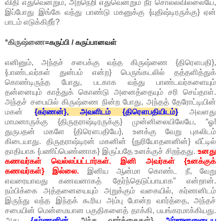
விதி எதுவென்றும், அறநெறி எதுவென்றும் நீர் சொல்லவில்லையே,
இப்போது இங்கே வந்து பாண்டு மகனுக்கு {யுதிஷ்டிரருக்கு} ஏன்
பாடம் எடுக்கிறீர்?
*கிருஷ்ணை
=கருப்பி / கருப்பானவள்
எனினும், அந்தச் சபைக்கு வந்த கிருஷ்ணை {திரௌபதி},
{பாண்டவர்கள் துன்பம் என்ற} பெருங்கடலில் தத்தளித்துக்
கொண்டிருந்த போது, படகாக வந்து பாண்டவர்களையும்
தன்னையும் காத்துக் கொண்டு அனைத்தையும் சரி செய்தாள்.
அந்தச் சபையில் கிருஷ்ணை நின்ற போது, அந்தத் தேரோட்டியின்
மகன்
{கர்ணன்}, அவளிடம் {திரௌபதியிடம்}
அவளது
மாமனாருக்கு {திருதராஷ்டிரருக்கு} முன்னிலையிலேயே,
“ஓ!
துருபதன் மகளே {திரௌபதியே}, உனக்கு வேறு புகலிடம்
கிடையாது. திருதராஷ்டிரன் மகனின் {துரியோதனனின்} வீட்டில்
தாதியாக {பணிப்பெண்ணாக} இருப்பதே உனக்குச் சிறந்தது.
உனது
கணவர்கள் வெல்லப்பட்டார்கள். இனி அவர்கள் {உனக்குக்
கணவர்கள்} இல்லை.
இனிய ஆன்மா கொண்ட நீ, வேறு
எவரையாவது கணவனாகத் தேர்ந்தெடுப்பாயாக” என்றான்.
நம்பிக்கை அத்தனையையும் அறுக்கும் வகையில், கர்ணனிடம்
இருந்து வந்த இந்தக் கூரிய அம்பு போன்ற வார்த்தை, அந்தச்
சபையின் மென்மையான பகுதிகளைத் தாக்கி, பயங்கரமாக்கியது.
அது
{கர்ணனின்
அந்த வார்த்தைகள்}
அர்ஜுனனுடைய