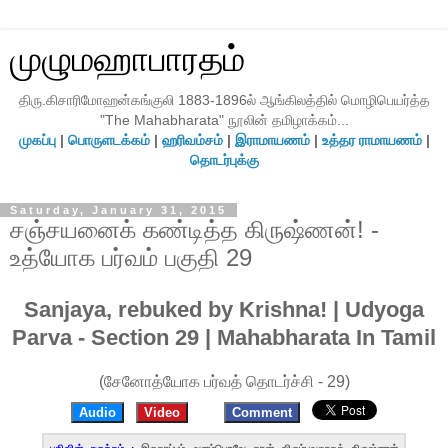
முழுமஹாபாரதம்
திரு.கிசாரிமோஹன்கங்குலி 1883-1896ல் ஆங்கிலத்தில் மொழிபெயர்த்த
"The Mahabharata" நூலின் தமிழாக்கம்...
முகப்பு
|
பொருளடக்கம்
|
ஹரிவம்சம்
|
இராமாயணம்
|
உத்தர ராமாயணம்
|
தொடர்புக்கு
Saturday, January 31, 2015
சஞ்சயனைக் கண்டித்த கிருஷ்ணன்! -
உத்யோக பர்வம் பகுதி 29
Sanjaya, rebuked by Krishna! | Udyoga
Parva - Section 29 | Mahabharata In Tamil
(சேனோத்யோக பர்வத் தொடர்ச்சி - 29)
Audio
Video
Comment