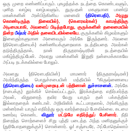
ஒரு முறை எண்ணிப்பாரும். புகழத்தக்க நடத்தை கொண்டவளும்,
புனித வாழ்வு வாழ்பவளும், துருபதன் மகளுமான பாண்டு
மகன்களின் அன்பிற்கினிய மனைவி
{திரௌபதி},
அழுது
கொண்டிருந்த நிலையில்}, {கௌரவர்கள்} காமத்திற்கு
அடிமையாகி, அவளைப் பிடித்தபோது, குருக்களின் தலைமையில்
நின்ற
பீஷ்மர்
அதில் தலையிடவில்லையே.
குருக்களில் கிழவர்களும்
இளைஞர்களுமான அனைவரும் அங்கே இருந்தனர். அவளை
{திரௌபதியைக்} கண்ணியக்குறைவாக நடத்தியதை அவர்கள்
தடுத்திருந்தால், நான் திருதராஷ்டிரரின் நடத்தையில்
மகிழ்ந்திருப்பேன். அவரது மகன்களின் இறுதி நன்மைக்காகவே
அப்படி நடக்கவில்லை போலும்.
அவளது {திரௌபதியின்} மாமனார் {திருதராஷ்டிரன்}
அமர்ந்திருந்த பொதுச்சபையின் மத்தியில் *கிருஷ்ணையை
{திரௌபதியை}
வன்முறையுடன் பற்றினான்
துச்சாசனன்.
அங்கே
{சபைக்கு} தூக்கிச் செல்லப்பட்டதும், இரக்கத்தை எதிர்பார்த்த
அவள், விதுரரைத் தவிர வேறு யாரும் தன் பக்கத்தில்
இல்லாததைக் கண்டாள். அறிவிலிக் கூட்டமாதலால், அங்கிருந்த
மன்னர்கள் யாரும் எதிர்த்து ஒரு வார்த்தையும் பேசவில்லை. கடமை
உணர்வு கொண்ட
விதுரர்
மட்டுமே எதிர்த்துப் பேசினார்.
நீதி
நிறைந்த சொற்களைச் சிறு புத்தி படைத்த அந்த மனிதனுக்குச்
(துரியோதனனுக்குச்} சொன்னார். ஓ! சஞ்சயரே, அப்போதெல்லாம்