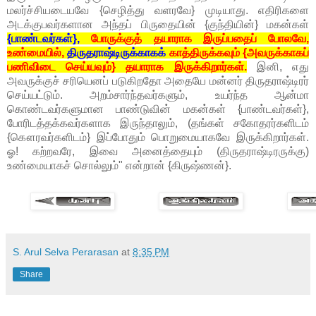
மலர்ச்சியடையவே {செழித்து வளரவே} முடியாது. எதிரிகளை
அடக்குபவர்களான அந்தப் பிருதையின் {குந்தியின்} மகன்கள்
{பாண்டவர்கள்},
போருக்குத் தயாராக இருப்பதைப் போலவே,
உண்மையில்,
திருதராஷ்டிருக்காகக்
காத்திருக்கவும் {அவருக்காகப்
பணிவிடை செய்யவும்} தயாராக இருக்கிறார்கள்.
இனி, எது
அவருக்குச் சரியெனப் படுகிறதோ அதையே மன்னர் திருதராஷ்டிரர்
செய்யட்டும். அறம்சார்ந்தவர்களும், உயர்ந்த ஆன்மா
கொண்டவர்களுமான பாண்டுவின் மகன்கள் {பாண்டவர்கள்},
போரிடத்தக்கவர்களாக இருந்தாலும், (தங்கள் சகோதரர்களிடம்
{கௌரவர்களிடம்} இப்போதும் பொறுமையாகவே இருக்கிறார்கள்.
ஓ! கற்றவரே, இவை அனைத்தையும் (திருதராஷ்டிரருக்கு)
உண்மையாகச் சொல்லும்" என்றான் {கிருஷ்ணன்}.
S. Arul Selva Perarasan
at
8:35 PM
Share