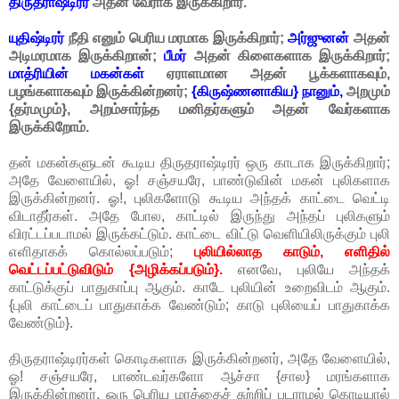
திருதராஷ்டிரர்
அதன் வேராக இருக்கிறார்.
யுதிஷ்டிரர்
நீதி எனும் பெரிய மரமாக இருக்கிறார்;
அர்ஜுனன்
அதன்
அடிமரமாக இருக்கிறான்;
பீமர்
அதன் கிளைகளாக இருக்கிறார்;
மாத்ரியின் மகன்கள்
ஏராளமான அதன் பூக்களாகவும்,
பழங்களாகவும் இருக்கின்றனர்;
{கிருஷ்ணனாகிய} நானும்,
அறமும்
{தர்மமும்}, அறம்சார்ந்த மனிதர்களும் அதன் வேர்களாக
இருக்கிறோம்.
தன் மகன்களுடன் கூடிய திருதராஷ்டிரர் ஒரு காடாக இருக்கிறார்;
அதே வேளையில், ஓ! சஞ்சயரே, பாண்டுவின் மகன் புலிகளாக
இருக்கின்றனர். ஓ!, புலிகளோடு கூடிய அந்தக் காட்டை வெட்டி
விடாதீர்கள். அதே போல, காட்டில் இருந்து அந்தப் புலிகளும்
விரட்டப்படாமல் இருக்கட்டும். காட்டை விட்டு வெளியிலிருக்கும் புலி
எளிதாகக் கொல்லப்படும்;
புலியில்லாத காடும், எளிதில்
வெட்டப்பட்டுவிடும் {அழிக்கப்படும்}.
எனவே, புலியே அந்தக்
காட்டுக்குப் பாதுகாப்பு ஆகும். காடே புலியின் உறைவிடம் ஆகும்.
{புலி காட்டைப் பாதுகாக்க வேண்டும்; காடு புலியைப் பாதுகாக்க
வேண்டும்}.
திருதராஷ்டிரர்கள் கொடிகளாக இருக்கின்றனர், அதே வேளையில்,
ஓ! சஞ்சயரே, பாண்டவர்களோ ஆச்சா {சால} மரங்களாக
இருக்கின்றனர். ஒரு பெரிய மரத்தைச் சுற்றிப் படராமல் கொடியால்