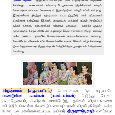
பதிவின் சுருக்கம் :
இருதரப்பும் வளம்பெறவே தான் விரும்புவதாகக் கிருஷ்ணன்
சொல்வது; பாண்டவர்கள் எவ்வளவு பொறுமையாக இருக்கிறார்கள் என்றும்,
கௌரவர்கள் எவ்வளவு பேராசையுடன் இருக்கிறார்கள் என்றும் சுட்டிக் காட்டியது;
இப்படியெல்லாம் இருந்தும் யுதிஷ்டிரனை எப்படி நிந்திப்பீர் எனச் சஞ்சயனைக்
கிருஷ்ணன் கண்டிப்பது; இந்திரன், பிருஹஸ்பதி ஆகியோர் எப்படிச் சிரமப்பட்டுத்
தங்கள் நிலையை அடைந்தார்கள் என்பதைச் சொல்வது; தவிர்க்க முடியாத
சந்தர்ப்பத்தில் போரும் அறமே என நிறுவுவது; இந்தச் சச்சரவைத் தீர்த்து வைக்கத்
தானே தனிப்பட்ட முறையில் கௌரவர்களைப் பார்க்கப்போவதாகச் சொல்வது;
அமைதியேற்படவில்லையெனில் கௌரவர்களின் மரணம் நிச்சயம் என்று சொன்னது;
இவை அத்தனையையும் திருதராஷ்டிரனிடம் தெரிவிக்குமாறு சஞ்சயனிடம் கிருஷ்ணன்
சொன்னது...
கிருஷ்ணன் {சஞ்சயனிடம்}
சொன்னான், “ஓ! சஞ்சயரே,
பாண்டுவின் மகன்கள் {பாண்டவர்கள்}
அழிந்து போகக்
கூடாதெனவும், அவர்கள் வளம்பெற்று, தங்கள் விருப்பங்களை
ஈடேற்றிக் கொள்ள வேண்டும் எனவும் நான் விரும்புகிறேன். அதே
போல, பல மகன்களையுடைய மன்னர்
திருதராஷ்டிரரும்
வளம்பெற