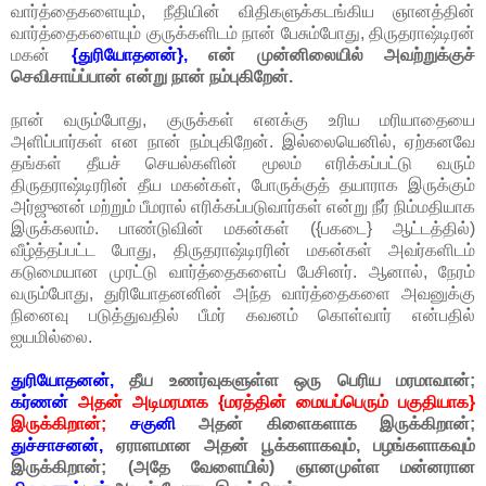
வார்த்தைகளையும், நீதியின் விதிகளுக்கடங்கிய ஞானத்தின்
வார்த்தைகளையும் குருக்களிடம் நான் பேசும்போது, திருதராஷ்டிரன்
மகன்
{துரியோதனன்},
என் முன்னிலையில் அவற்றுக்குச்
செவிசாய்ப்பான் என்று நான் நம்புகிறேன்.
நான் வரும்போது, குருக்கள் எனக்கு உரிய மரியாதையை
அளிப்பார்கள் என நான் நம்புகிறேன். இல்லையெனில், ஏற்கனவே
தங்கள் தீயச் செயல்களின் மூலம் எரிக்கப்பட்டு வரும்
திருதராஷ்டிரரின் தீய மகன்கள், போருக்குத் தயாராக இருக்கும்
அர்ஜுனன் மற்றும் பீமரால் எரிக்கப்படுவார்கள் என்று நீர் நிம்மதியாக
இருக்கலாம். பாண்டுவின் மகன்கள் ({பகடை} ஆட்டத்தில்)
வீழ்த்தப்பட்ட போது, திருதராஷ்டிரரின் மகன்கள் அவர்களிடம்
கடுமையான முரட்டு வார்த்தைகளைப் பேசினர். ஆனால், நேரம்
வரும்போது, துரியோதனனின் அந்த வார்த்தைகளை அவனுக்கு
நினைவு படுத்துவதில் பீமர் கவனம் கொள்வார் என்பதில்
ஐயமில்லை.
துரியோதனன்,
தீய உணர்வுகளுள்ள ஒரு பெரிய மரமாவான்;
கர்ணன்
அதன் அடிமரமாக {மரத்தின் மையப்பெரும் பகுதியாக}
இருக்கிறான்;
சகுனி
அதன் கிளைகளாக இருக்கிறான்;
துச்சாசனன்,
ஏராளமான அதன் பூக்களாகவும், பழங்களாகவும்
இருக்கிறான்; (அதே வேளையில்) ஞானமுள்ள மன்னரான