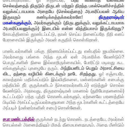
செய்கிறார்கள். ஓ! சஞ்சயரே,
பிறர் காணாத வகையில்
செல்வத்தைத் திருடும் திருடன் மற்றும் திறந்த பகல்வெளிச்சத்தில்
வலுக்கட்டாயமாக அதையே {செல்வத்தை} அபகரிப்பவன் ஆகிய
இருவரும் கண்டிக்கத்தக்கவர்களே!
திருதராஷ்டிரர்
மகன்களுக்கும்,
அவர்களுக்கும் {திருடனுக்கும், வலுக்கட்டாயமாக
அபகரிப்பவனுக்கும்} இடையில் என்ன வித்தியாசம் இருக்கிறது?
கோபத்தினால் தூண்டப்பட்டு, தான் செய்ய நினைப்பதே நீதி எனப்
பேராசையில் இருக்கும் அவன் கருதிக் கொள்கிறான்.
பாண்டவர்களின் பங்கு நிர்ணயிக்கப்பட்டது என்பதில் ஐயமில்லை.
அவர்களது பங்கை அந்த மூடன் ஏன் அபகரிக்க வேண்டும்?
பொருட்களின் நிலை இவ்வாறிருக்கையில், போரிட்டு மடிவது கூட
எங்களுக்குப் புகழையே தரும்.
அந்நியனிடம் பெறும் அரசாட்சியை
விட, தந்தை வழியில் கிடைக்கும் நாடே சிறந்தது.
ஓ! சஞ்சயரே,
காலத்தால் மதிக்கப்படும் இவ்விதிகளை, மன்னர்களின் சபைக்கு
மத்தியில் நீர் குருக்களிடம் {கௌரவர்களிடம்} எடுத்துச் சொல்ல
வேண்டும். அதாவது, திருதராஷ்டிரன் மகனால் {துரியோதனனால்}
கூட்டப்படும் மந்த புத்தி கொண்டவர்களும், ஏற்கனவே மரணத்தில்
பிடியில் அகப்பட்டிருப்பவர்களுமான அந்த மூடர்களின் கூட்டத்தையே
அப்படிச் {மன்னர்களின் சபை} சொன்னேன்.
சபா மண்டபத்தில்
குருக்கள் நடந்து கொண்ட நடத்தையே, அவர்கள்
செயல்கள் அனைத்திலும் மிகத் தீமையானதாகும். அதை மீண்டும்