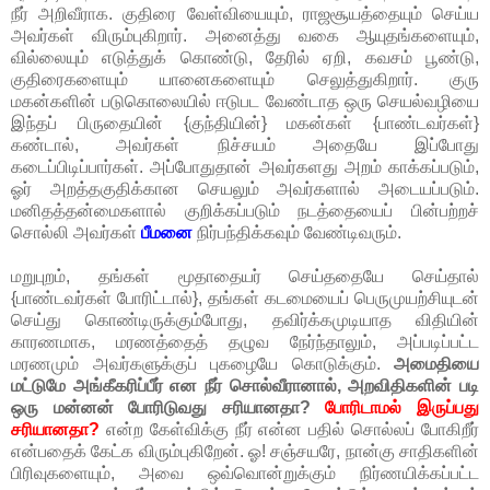
நீர் அறிவீராக. குதிரை வேள்வியையும், ராஜசூயத்தையும் செய்ய
அவர்கள் விரும்புகிறார். அனைத்து வகை ஆயுதங்களையும்,
வில்லையும் எடுத்துக் கொண்டு, தேரில் ஏறி, கவசம் பூண்டு,
குதிரைகளையும் யானைகளையும் செலுத்துகிறார். குரு
மகன்களின் படுகொலையில் ஈடுபட வேண்டாத ஒரு செயல்வழியை
இந்தப் பிருதையின் {குந்தியின்} மகன்கள் {பாண்டவர்கள்}
கண்டால், அவர்கள் நிச்சயம் அதையே இப்போது
கடைப்பிடிப்பார்கள். அப்போதுதான் அவர்களது அறம் காக்கப்படும்,
ஓர் அறத்தகுதிக்கான செயலும் அவர்களால் அடையப்படும்.
மனிதத்தன்மைகளால் குறிக்கப்படும் நடத்தையைப் பின்பற்றச்
சொல்லி அவர்கள்
பீமனை
நிர்பந்திக்கவும் வேண்டிவரும்.
மறுபுறம், தங்கள் மூதாதையர் செய்ததையே செய்தால்
{பாண்டவர்கள் போரிட்டால்}, தங்கள் கடமையைப் பெருமுயற்சியுடன்
செய்து கொண்டிருக்கும்போது, தவிர்க்கமுடியாத விதியின்
காரணமாக, மரணத்தைத் தழுவ நேர்ந்தாலும், அப்படிப்பட்ட
மரணமும் அவர்களுக்குப் புகழையே கொடுக்கும்.
அமைதியை
மட்டுமே அங்கீகரிப்பீர் என நீர் சொல்வீரானால், அறவிதிகளின் படி
ஒரு மன்னன் போரிடுவது சரியானதா?
போரிடாமல் இருப்பது
சரியானதா?
என்ற கேள்விக்கு நீர் என்ன பதில் சொல்லப் போகிறீர்
என்பதைக் கேட்க விரும்புகிறேன். ஓ! சஞ்சயரே, நான்கு சாதிகளின்
பிரிவுகளையும், அவை ஒவ்வொன்றுக்கும் நிர்ணயிக்கப்பட்ட