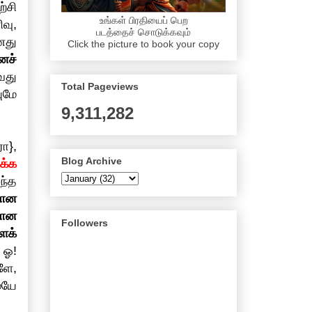
்சி
உங்கள் பிரதியைப் பெற
வு,
படத்தைச் சொடுக்கவும்
னது
Click the picture to book your copy
ைச்
வது
Total Pageviews
ுமே
9,311,282
ா},
Blog Archive
க்க
ந்த
மான
யான
Followers
ைக்
 ஓ!
ளே,
ையே