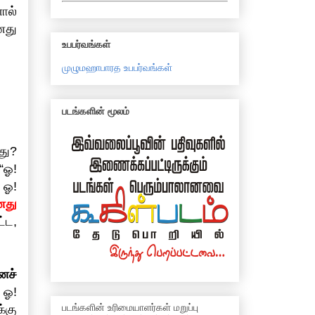
ால்
னது
உபபர்வங்கள்
முழுமஹாபாரத உபபர்வங்கள்
படங்களின் மூலம்
து?
“ஓ!
 ஓ!
னது
்ட,
ைச்
 ஓ!
படங்களின் உரிமையாளர்கள் மறுப்பு
்கு