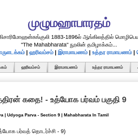
முழுமஹாபாரதம்
.கிசாரிமோஹன்கங்குலி 1883-1896ல் ஆங்கிலத்தில் மொழிபெய
"The Mahabharata" நூலின் தமிழாக்கம்...
ருளடக்கம்
|
ஹரிவம்சம்
|
இராமாயணம்
|
உத்தர ராமாயணம்
|
கம்
ஹரிவம்சம்
இராமாயணம்
உத்தர ராமாயணம்
திரன் கதை! - உத்யோக பர்வம் பகுதி 9
lya | Udyoga Parva - Section 9 | Mahabharata In Tamil
யோக பர்வத் தொடர்ச்சி - 9)