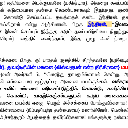
! எதிரிகளை அடக்குபவனே {யுதிஷ்டிரா}, அவனது தவப்பயிற
ிகக் கடுமையான தன்மை கொண்டதாகவும் இருந்தது. துணி
 கொண்டு செய்யப்பட்ட தவத்தைக் கண்ட இந்திரன், த
்கிறான் என்று அஞ்சினான். பிறகு
இந்திரன்,
“இவன
?
இவன் செய்யும் இத்தகு கடும் தவப்பயிற்சியை நிறுத்து
சிரன்} பலத்தில் வளர்ந்தால், இந்த முழு அண்டத்தைய
தான்; பிறகு, ஓ! பாரதக் குலத்தில் சிறந்தவனே {யுதிஷ்டிர
்},
துவஷ்டிரியின் மகனை {விஸ்வரூபன் என்ற திரிசிரனை}
மய
வன் அவர்களிடம், “விரைந்து தாமதமில்லாமல் சென்று, அ
தின் எல்லைவரை மூழ்கும்படி அவனை மயக்குங்கள்.
வசீகர
ைகளில் உங்களை வரிசைப்படுத்திக் கொண்டு, கவர்ச்சி
ுக் கொண்டு, காதற்கெஞ்சல்களுடன் கூடிய சைகைகள
வனை மயக்கி எனது பெரும் அச்சத்தைப் போக்குவீர்களாக!
வின்மையை {நிம்மதியற்ற தன்மையை} உணர்கிறேன். பெண்க
அச்சந்தரும் ஆபத்தைத் தவிர்ப்பீர்களாக! உங்களுக்கு நன்ம