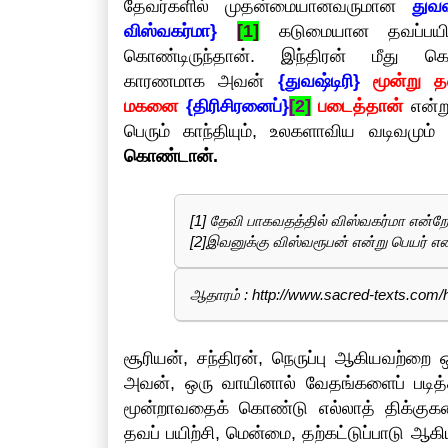
தேவர்களில் முதன்மையானவருமான
துவஷ
விஸ்வகர்மா}
[1]
கடுமையான தவப்பயிற்ச
கொண்டிருந்தான். இந்திரன் மீது க
காரணமாக அவன்
{துவஷ்டிரி}
மூன்று 
மகனை
{திரிசிரனைப்}
[2]
படைத்தான்
என்று
பெரும் காந்தியும், உலகளாவிய வடிவம
கொண்டான்.
[1] தேவி பாகவதத்தில் விஸ்வகர்மா என்றே
[2]இவனுக்கு விஸ்வரூபன் என்று பெயர் எ
ஆதாரம் : http://www.sacred-texts.com/
சூரியன், சந்திரன், நெருப்பு ஆகியவற்றை
அவன், ஒரு வாயினால் வேதங்களைப் படித்
மூன்றாவதைக் கொண்டு எல்லாத் திக்குகளைய
தவப் பயிற்சி, மென்மை, தற்கட்டுப்பாடு ஆக