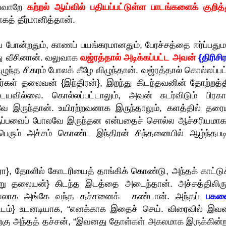
வ்வாறே
கற்றல் ஆய்வில் பதியப்பட்டுள்ள பாடங்களைக் குறித்த
் தீர்மானித்தான்.
ப் போன்றதும், காணப் பயங்கரமானதும், பேரச்சத்தை ஈர்ப்பது
ு வீசினான். வலுவாக
வஜ்ரத்தால் அடிக்கப்பட்ட அவன்
{திரிசி
ழுந்த சிகரம் போலக் கீழே விழுந்தான். வஜ்ரத்தால் கொல்லப்பட்
கள் தலைவன் {இந்திரன்}, இறந்து கிடந்தவனின் தோற்றத்த
ையவில்லை. கொல்லப்பட்டாலும், அவன் சுடர்விடும் பிரகா
ே இருந்தான். உயிரற்றவனாக இருந்தாலும், களத்தில் தரைய
ுப்பவைப் போலவே இருந்தன என்பதைச் சொல்ல ஆச்சரியமா
 பெரும் அச்சம் கொண்ட இந்திரன் சிந்தனையில் ஆழ்ந்தபட
டிரா}, தோளில் கோடரியைத் தாங்கிக் கொண்டு, அந்தக் காட்டுக
ு தலையன்} கிடந்த இடத்தை அடைந்தான். அச்சத்திலிரு
லாக அங்கே வந்த தச்சனைக் கண்டான். அந்தப்
பகன
டம்} உடனடியாக, “எனக்காக இதைச் செய். விரைவில் இவ
்கு அந்தத் தச்சன், “இவனது தோள்கள் அகலமாக இருக்கின்