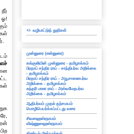
ீர்
 ஓ!
ும்
+/- வழிபாட்டுத் துதிகள்
கள்
்.
முன்னுரை (என்னுரை)
டம்
ைச்
கங்குலியின் முன்னுரை - தமிழாக்கம்
பிரதாப் சந்திர ராய் - சாந்திபர்வ அறிக்கை
யான
- தமிழாக்கம்
ட்ட
பிரதாப் சந்திர ராய் - அநுசாஸனபர்வ
அறிக்கை - தமிழாக்கம்
கள்
சுந்தரி பாலா ராய் - அஸ்வமேதபர்வ
அறிக்கை - தமிழாக்கம்
ஆதிபர்வம் முதல் தற்சமயம்
ணுக
மொழிபெயர்க்கப்பட்டது வரை
ரே,
சிவஸஹஸ்ரநாமம்
ரன்
விஷ்ணுஸஹஸ்ரநாமம்
பிற
கிண்டில் மின்நூல்கள்