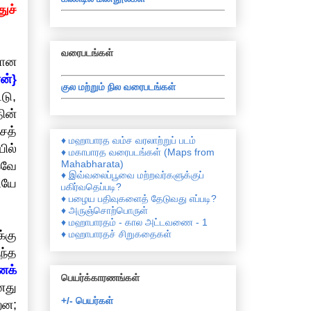
ுச்
வரைபடங்கள்
மான
ரன்}
குல மற்றும் நில வரைபடங்கள்
டு,
ின்
சத்
♦ மஹாபாரத வம்ச வரலாற்றுப் படம்
ில்
♦ மகாபாரத வரைபடங்கள் (Maps from
Mahabharata)
கவே
♦ இவ்வலைப்பூவை மற்றவர்களுக்குப்
ியே
பகிர்வதெப்படி?
♦ பழைய பதிவுகளைத் தேடுவது எப்படி?
♦ அருஞ்சொற்பொருள்
♦ மஹாபாரதம் - கால அட்டவணை - 1
♦ மஹாபாரதச் சிறுகதைகள்
்கு
ந்த
ைக்
பெயர்க்காரணங்கள்
னது
+/- பெயர்கள்
றன;