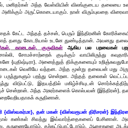
், மனிதர்கள் அந்த வேள்வியின் விலங்குடைய தலையை உ
ு அளிக்கும் அருட்கொடையாகும். நான் விரும்புவதை விரைவா
க் கேட்ட அந்தத் தச்சன், பெரும் இந்திரனின் கோரிக்கைய
ளைத் தனது கோடரியால் உடனே துண்டித்தான். அவனது தலை
ரிகள், காடைகள், குருவிகள்
ஆகிய பல பறவைகள் பறந
, சோமச்சாற்றைக் குடிக்கும் வாயிலிருந்து கவுதாரி
ே {யுதிஷ்டிரா}, அனைத்துத் திக்குகளையும் உறிஞ்சுவதுபோ
பல காடைகள் வெளியே வந்தன. அந்த மூன்று தலையன் மது அரு
ம் பருந்துகளும் பறந்து சென்றன. அந்தத் தலைகள் வெட்டப்ப
்து விடுபட்டு, இதயத்தில் மகிழ்ச்சியுடன் சொர்க்கத்திற்க
குச் சென்றான். அந்த அசுரர்களைக் கொல்பவன் {இந்திரன்}, த
நிறைவேறியதாகக் கருதினான்.
ரி {விஸ்வகர்மா}, தன் மகன் {விஸ்வரூபன் திரிசரன்} இந்திரன
்தால் கண்கள் சிவந்து இவ்வார்த்தைகளைப் பேசினான். அ
ன்று, கருணையோடும், தற்கட்டுபாட்டோடும், ஆசைகளை அடக்க