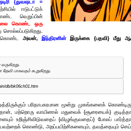
்டிரி
{துவஷ்டா =
ியில் ஈடுபட்டுக்
ொண்ட வெறுப்பின்
தலை கொண்ட ஒரு
 சொல்லப்படுகிறது.
ும் கொண்ட
அவன்,
இந்திரனின்
இருக்கை {பதவி} மீது ஆ
 வருகிறது.
ன தேவி பாகவதம் கூறுகிறது.
hin/db/bk06ch01.htm
 ஒத்திருக்கும் பரிதாபகரமான மூன்று முகங்களைக் கொண்டிரு
தான், மற்றொரு வாயினால் மதுவைக் {சூரையைக்} குடித்தா
ும் உறிஞ்சிவிடுவதைப் {விழுங்குவதைப்} போலப் பார்த்தா
ியவற்றைக் கொண்டு, அறப்பயிற்சிகளையும், தவத்தையும் செய்ய