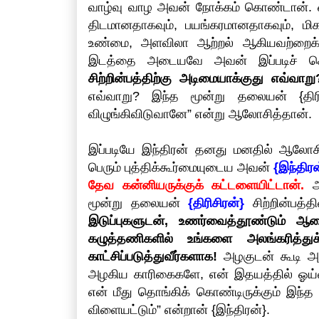
வாழ்வு வாழ அவன் நோக்கம் கொண்டான். ஓ
திடமானதாகவும், பயங்கரமானதாகவும், ம
உண்மை, அளவிலா ஆற்றல் ஆகியவற்றைக்
இடத்தை அடையவே அவன் இப்படிச் செய
சிற்றின்பத்திற்கு அடிமையாக்குது எவ்வாறு
எவ்வாறு? இந்த மூன்று தலையன் {திரி
விழுங்கிவிடுவானே” என்று ஆலோசித்தான்.
இப்படியே இந்திரன் தனது மனதில் ஆலோசித்
பெரும் புத்திக்கூர்மையுடைய அவன்
{இந்திரன
தேவ கன்னியருக்குக் கட்டளையிட்டான்.
அ
மூன்று தலையன்
{திரிசிரன்}
சிற்றின்பத்
இடுப்புகளுடன், உணர்வைத்தூண்டும் ஆட
கழுத்தணிகளில் உங்களை அலங்கரித்த
காட்சிப்படுத்துவீர்களாக!
அழகுடன் கூடி அ
அழகிய காரிகைகளே, என் இதயத்தில் ஓய்
என் மீது தொங்கிக் கொண்டிருக்கும் இந்த 
விளையட்டும்” என்றான் {இந்திரன்}.