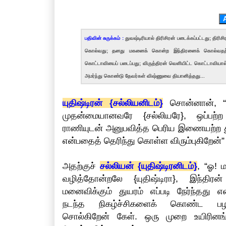
பதிவின் சுருக்கம் :
துவஷ்டிரியால் திரிசிரன் படைக்கப்பட்டது; தி
கொல்வது; தனது மகனைக் கொன்ற இந்திரனைக் கொல்வதற்காக 
கொட்டாவியைப் படைப்பது; விருத்திரன் வெளியிட்ட கொட்டாவியால்
அமர்ந்து கொண்டு தேவர்கள் விஷ்ணுவை தியானித்தது...
யுதிஷ்டிரன் {சல்லியனிடம்}
சொன்னான், “ஓ
முதன்மையானவரே {சல்லியரே}, ஒப்பற
ராணியுடன் அனுபவித்த பெரிய இணையற்ற துய
என்பதைத் தெரிந்து கொள்ள விரும்புகிறேன்”
அதற்குச்
சல்லியன் {யுதிஷ்டிரனிடம்}
, “ஓ! 
வழித்தோன்றலே {யுதிஷ்டிரா}, இந்திர
மனைவிக்கும் துயரம் எப்படி நேர்ந்தது என
நடந்த நிகழ்ச்சிகளைக் கொண்ட ப
சொல்கிறேன் கேள். ஒரு முறை உயிரினங