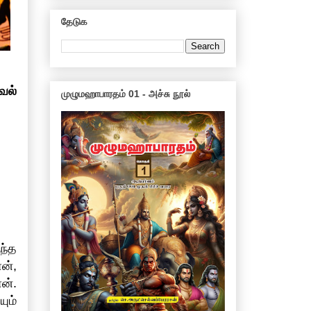
தேடுக
வல்
முழுமஹாபாரதம் 01 - அச்சு நூல்
ந்த
ன்,
ன்.
ும்