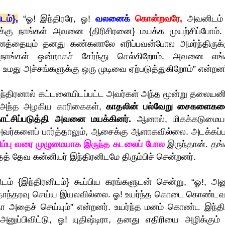
டம்},
“ஓ! இந்திரரே, ஓ!
வலனைக்
கொன்றவரே,
அவனிடம் ந
கு நாங்கள் அவனை {திரிசிரனை} மயக்க முயற்சிப்போம்.
்தையும் தனது கண்களாலே எரிப்பவன்போல அமர்ந்திருக்க
ாங்கள் ஒன்றாகச் சேர்ந்து செல்கிறோம். அவனை எங்
ு, உமது அச்சங்களுக்கு ஒரு முடிவை ஏற்படுத்துகிறோம்” என்றனர
ந்திரனால் கட்டளையிடப்பட்ட அவர்கள் அந்த மூன்று தலையனி
்த அந்த அழகிய காரிகைகள்,
காதலின் பல்வேறு சைகளைகள
ட்சிப்படுத்தி அவனை மயக்கினர்.
ஆனால், மிகக்கடுமை
வர்களைப் பார்த்தாலும், ஆசைக்கு ஆளாகவில்லை. அடக்கப்ப
ிளிம்பு வரை முழுமையாக இருந்த கடலைப் போல
இருந்தான். தங்
தத் தேவ கன்னியர் இந்திரனிடமே திரும்பிச் சென்றனர்.
் {இந்திரனிடம்} கூப்பிய கரங்களுடன் சென்று, “ஓ!, அ
தொந்தரவு செய்ய இயலவில்லை. ஓ! உயர்ந்த கொடை கொண்டவ
ோ அதைச் செய்யும்” என்றனர். உயர்ந்த மனம் கொண்ட இந்தி
ப்பிவிட்டு, ஓ! யுதிஷ்டிரா, தனது எதிரியை அழிக்கும் 