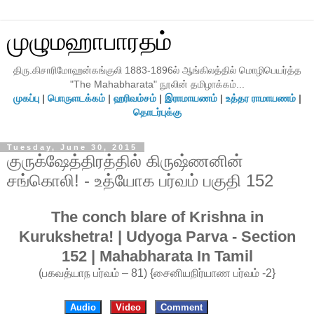
முழுமஹாபாரதம்
திரு.கிசாரிமோஹன்கங்குலி 1883-1896ல் ஆங்கிலத்தில் மொழிபெயர்த்த
"The Mahabharata" நூலின் தமிழாக்கம்...
முகப்பு
|
பொருளடக்கம்
|
ஹரிவம்சம்
|
இராமாயணம்
|
உத்தர ராமாயணம்
|
தொடர்புக்கு
Tuesday, June 30, 2015
குருக்ஷேத்திரத்தில் கிருஷ்ணனின்
சங்கொலி! - உத்யோக பர்வம் பகுதி 152
The conch blare of Krishna in
Kurukshetra! | Udyoga Parva - Section
152 | Mahabharata In Tamil
(பகவத்யாந பர்வம் – 81) {சைனியநிர்யாண பர்வம் -2}
Audio
Video
Comment