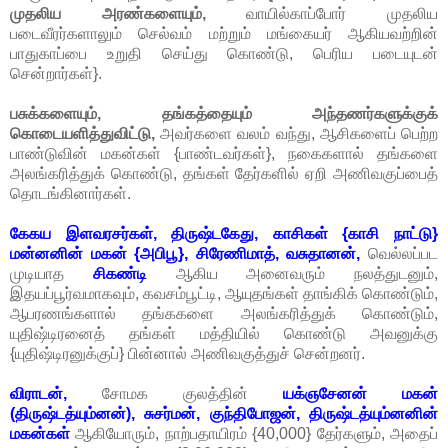
முதலிய அரண்களையும்,
வாயில்காப்போர் முதலிய
படைவீரர்களாலும் செல்வம் மற்றும் மங்கையர் ஆகியவற்றின்
பாதுகாப்பை உறுதி செய்து கொண்டு, பெரிய படையுடன்
சென்றார்கள்}.
பசுக்களையும், தங்கத்தையும் அந்தணர்களுக்குக்
கொடையளித்துவிட்டு,
அவர்களை வலம் வந்து, ஆசிகளைப் பெற்ற
பாண்டுவின் மகன்கள் {பாண்டவர்கள்}, நகைகளால் தங்களை
அலங்கரித்துக் கொண்டு, தங்கள் தேர்களில் ஏறி அணிவகுப்பைத்
தொடங்கினார்கள்.
கேகய இளவரசர்கள், திருஷ்டகேது, காசிகள் {காசி நாட்டு}
மன்னனின் மகன் {அபிபூ}, சிரேணிமாத், வசுதானன்,
வெல்லப்பட
முடியாத
சிகண்டி
ஆகிய அனைவரும் நலத்துடனும்,
இதயப்பூர்வமாகவும், கவசம்பூட்டி, ஆயுதங்கள் தாங்கிக் கொண்டும்,
ஆபரணங்களால் தங்ககளை அலங்கரித்துக் கொண்டும்,
யுதிஷ்டிரனைத் தங்கள் மத்தியில் கொண்டு அவனுக்கு
{யுதிஷ்டிரனுக்குப்} பின்னால் அணிவகுத்துச் சென்றனர்.
விராடன்,
சோமக குலத்தின்
யக்ஞசேனன் மகன்
(திருஷ்டத்யும்னன்), சுசர்மன், குந்திபோஜன், திருஷ்டத்யும்னனின்
மகன்கள்
ஆகியோரும், நாற்பதாயிரம் {40,000} தேர்களும், அதைப்