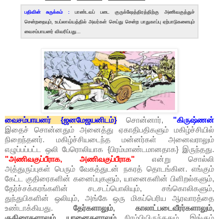
பதிவின் சுருக்கம் :
பாண்டவப் படை குருக்ஷேத்திரத்திற்கு அணிவகுத்துச்
சென்றதையும், உபப்லாவ்யத்தில் அவர்கள் செய்து சென்ற பாதுகாப்பு ஏற்பாடுகளையும்
வைசம்பாயனர் விவரிப்பது...
வைசம்பாயனர் {ஜனமேஜயனிடம்}
சொன்னார்,
"கிருஷ்ணன்
இதைச் சொன்னதும் அனைத்து ஏகாதிபதிகளும் மகிழ்ச்சியில்
நிறைந்தனர். மகிழ்ச்சியடைந்த மன்னர்கள் அனைவராலும்
எழுப்பப்பட்ட ஒலி பேரொலியாக {பிரம்மாண்டமானதாக} இருந்தது.
"அணிவகுப்பீராக, அணிவகுப்பீராக"
என்று சொல்லி
அத்துருப்புகள் பெரும் வேகத்துடன் நகரத் தொடங்கின. எங்கும்
கேட்ட குதிரைகளின் கனைப்புகளும், யானைகளின் பிளிறல்களும்,
தேர்ச்சக்கரங்களின் சடசடப்பொலியும், சங்கொலிகளும்,
துந்துபிகளின் ஒலியும், அங்கே ஒரு மிகப்பெரிய ஆரவாரத்தை
உண்டாக்கியது.
தேர்களாலும், காலாட்படைவீரர்களாலும்,
குதிரைகளாலும், யானைகளாலும்
நிரம்பியிருந்ததும், இங்கும்