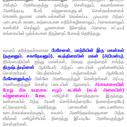
அங்கும் அணிவகுத்து நகர்ந்து சென்றதும், கவசங்களை
அணிந்தபடி போர் கர்ஜனைகளுடன் சென்றவர்களைக்
கொண்டதுமான பாண்டவர்களின் வெல்லப்பட முடியாத அந்தப்
படையைக் காண, கடுமையான எதிர்ச்சுழிகளாலும், அலைகளாலும்
கலங்கிச் செல்லும் பூரணமான {நிறைந்த அளவை எட்டிய}
கங்கையின் மூர்க்கமான நீரூற்றைப் போலத் தெரிந்தது.
கவசம் தரித்தவர்களான
பீமசேனன், மாத்ரியின் இரு மகன்கள்
{நகுலனும், சகாதேவனும்}, சுபத்திரையின் மகன் {அபிமன்யு},
திரௌபதியின் ஐந்து மகன்கள், பிரஷத குலத்தைச் சார்ந்த
திருஷ்டத்யும்னன்
ஆகியோர் அந்தப் படையின் முன்னணியில்
சென்றார்கள். பிரபத்ரகர்கள், பாஞ்சாலர்கள் ஆகியோர்
பீமசேனனுக்குப்
பின்னே அணிவகுத்துச் சென்றார்கள். அப்படி
அணிவகுத்துச் சென்ற படையின் ஆரவாரம்,
அமாவாசையின்
போது மிக உயரமாக எழும் கடலின் {கடல் அலையின்}
கர்ஜனையைப் போல,
மகிழ்ச்சி நிறைந்ததாக இருந்தது.
உண்மையில் அந்த அமளி சொர்க்கத்தையே {வானத்தையே}
எட்டுவதாகத் தெரிந்தது. பகைவரின் படையணியை
உடைக்கவல்லவர்களும், கவசம் அணிந்தவர்களுமான அந்த
வீரர்கள் மகிழ்ச்சியில் நிறைந்து இப்படியே அணிவகுத்துச்
சென்றார்கள்.