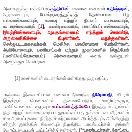
அவர்களுக்கு மத்தியில்
குந்தியின்
மகனான மன்னன்
யுதிஷ்டிரன்,
தேர்களையும்,
போக்குவரத்துக்குத் தேவையான பிற
வாகனங்களையும், உணவு மற்றும் தீவனப் பைகளையும்,
கூடாரங்களையும்
[1]
, வண்டிகளையும், பணப்பெட்டகங்களையும்,
இயந்திரங்களையும், ஆயுதங்களையும் எடுத்துக் கொண்டு,
அறுவைசிகிச்சை நிபுணர்கள்,
மருத்துவர்கள்,
செல்லுபடியாகதவர்கள், மெலிந்த பலவீனமான போர்வீரர்கள்,
ஆகியோரையும், பணியாட்கள் மற்றும் முகாம்களில் இருப்போர்
{பணிசெய்வோரையும்} அனைவரையும்
எனத் தன்னுடன்
அழைத்துச் சென்றான்.
[1] வேசிகளின் கூடாரங்கள் என்கிறது ஒரு பதிப்பு.
பாஞ்சால இளவரசியான உண்மை நிறைந்த
திரௌபதி,
வீட்டில்
இருக்கும் பெண்களின் துணையோடும், ஊழியர்களும்,
பணிப்பெண்கள் சூழவும்
உபப்லாவ்யத்திலேயே
இருந்தாள். தங்கள்
நிதி மற்றும் மங்கையரைப் பாதுகாக்கும்படி, தங்கள் படைவீரர்களில்
சில அமைப்புகளை நிரந்தரச் சுற்றரணாக அமர்த்தியும், அங்கிருந்து
சற்றுத் தூரத்தில் சிலரையும் நிறுத்திய பாண்டவர்கள், தங்கள்
பெரும்படையுடன் புறப்பட்டுச் சென்றனர்.
{**பாண்டவர்கள், கோட்டை