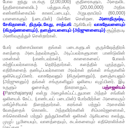
போல ஐந்து மடங்கு {2,00,000} குதிரைகளும், அதைவிட
{குதிரைகளைவிட} பத்துமடங்கு {20,00,000} அதிக
எண்ணிக்கையில் காலாட்படையும், அறுபதாயிரம் {60,000}
யானைகளும் {படையின்} பின்னே சென்றன.
அனாதிருஷ்டி,
சேகிதானன், திருஷ்டகேது, சாத்யகி
ஆகியோர்
வாசுதேவனையும்
{கிருஷ்ணனையும்}, தனஞ்சயனையும் {அர்ஜுனனையும்}
சூழ்ந்தபடி
அணிவகுத்துச் சென்றார்கள்.
போர் வரிசையிலான தங்கள் படைகளுடன் குருக்ஷேத்திரக்
களத்தை அடைந்தவர்களும், அடிப்பவர்களுமான பாண்டுவின்
மகன்கள் {பாண்டவர்கள்}, காளைகளைப் போலக்
கர்ஜிப்பவர்களாகத் தெரிந்தார்கள். களத்தில் புகுந்ததும்,
எதிரிகளைத் தண்டிப்பவர்களான அவர்கள் தங்கள் சங்குகளில்
ஒலியெழுப்பினர். வாசுதேவனும் {கிருஷ்ணனும்}, தனஞ்சயனும்
{அர்ஜுனனும்} தங்கள் சங்குகளிலும் ஒலியை எழுப்பினர். இடி
உருளும் ஓசைக்கு நிகரானதும்,
பஞ்சஜன்யம்
{
Panchajanya}
என்று அழைக்கப்பட்டதுமான அந்தச் சங்கின்
ஒலியைக் கேட்ட (பாண்டவப் படையின்) போர்வீரர்க்ள அனைவரும்
மகிழ்ச்சியால் நிறைந்தார்கள். கரங்கள் மற்றும் அசைவில்
வேகத்தைக் கொண்ட அந்தவீரர்களின் சிம்மகர்ஜனைகள்,
சங்கொலிகள் மற்றும் துந்துபிகளின் ஒலிகள் ஆகியவை கலந்து,
முழுப் பூமியையும், வானத்தையும், கடல்களையும் எதிரொலிக்கச்
செய்தன."