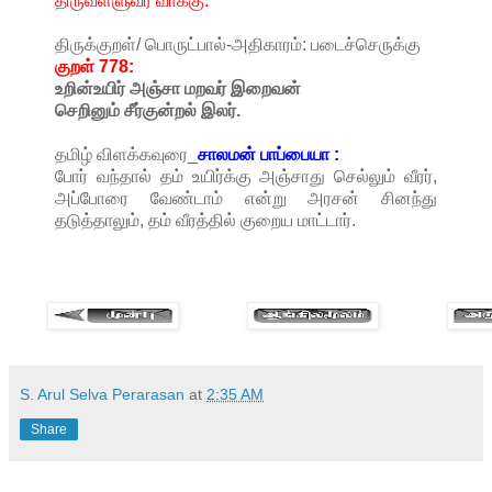
திருவள்ளுவர் வாக்கு:
திருக்குறள்/ பொருட்பால்-அதிகாரம்: படைச்செருக்கு
குறள் 778:
உறின்உயிர்
அஞ்சா
மறவர்
இறைவன்
செறினும்
சீர்குன்றல்
இலர்.
தமிழ் விளக்கவுரை_
சாலமன் பாப்பையா :
போர் வந்தால் தம் உயிர்க்கு அஞ்சாது செல்லும் வீரர்,
அப்போரை வேண்டாம் என்று அரசன் சினந்து
தடுத்தாலும், தம் வீரத்தில் குறைய மாட்டார்.
S. Arul Selva Perarasan
at
2:35 AM
Share