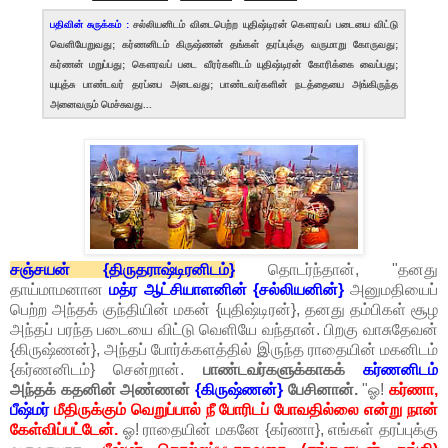
பதிவின் சுருக்கம் :
சல்லியனிடம் விடைபெற்ற யுதிஷ்டிரன் கௌரவப் படையை விட்டு
வெளியேறுவது; கர்ணனிடம் கிருஷ்ணன் தங்கள் தரப்புக்கு வருமாறு கோருவது;
கர்ணன் மறுப்பது; கௌரவப் படை வீரர்களிடம் யுதிஷ்டிரன் கோரிக்கை வைப்பது;
யுயுத்சு பாண்டவர் தரப்பை அடைவது; பாண்டவர்களின் நடத்தையை அங்கிருந்த
அனைவரும் மெச்சுவது...
சஞ்சயன் {திருதராஷ்டிரனிடம்}
தொடர்ந்தான், "தனது
தாய்மாமனான
மத்ர ஆட்சியாளனின் {சல்லியனின்}
அனுமதியைப்
பெற்ற அந்தக் குந்தியின் மகன் {யுதிஷ்டிரன்}, தனது தம்பிகள் சூழ
அந்தப் பரந்த படையை விட்டு வெளியே வந்தான். பிறகு வாசுதேவன்
{கிருஷ்ணன்}, அந்தப் போர்க்களத்தில் இருந்த ராதையின் மகனிடம்
{கர்ணனிடம்} சென்றான்.
பாண்டவர்களுக்காகக்
கர்ணனிடம்
அந்தக் கதனின் அண்ணன்
{கிருஷ்ணன்}
பேசினான்.
"ஓ!
கர்ணா,
பீஷ்மர்
மீதிருக்கும் வெறுப்பால் நீ போரிடப் போவதில்லை என்று நான்
கேள்விப்பட்டேன்.
ஓ! ராதையின் மகனே {கர்ணா}, எங்கள் தரப்புக்கு