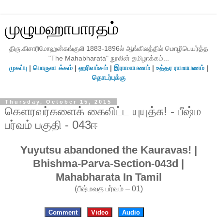
முழுமஹாபாரதம்
திரு.கிசாரிமோஹன்கங்குலி 1883-1896ல் ஆங்கிலத்தில் மொழிபெயர்த்த
"The Mahabharata" நூலின் தமிழாக்கம்...
முகப்பு
|
பொருளடக்கம்
|
ஹரிவம்சம்
|
இராமாயணம்
|
உத்தர ராமாயணம்
|
தொடர்புக்கு
Thursday, October 15, 2015
கௌரவர்களைக் கைவிட்ட யுயுத்சு! - பீஷ்ம
பர்வம் பகுதி - 043ஈ
Yuyutsu abandoned the Kauravas! |
Bhishma-Parva-Section-043d |
Mahabharata In Tamil
(பீஷ்மவத பர்வம் – 01)
Comment
Video
Audio