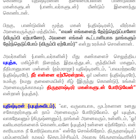
கொண்டு யுதிஷ்டிரனின் தலைமையிலான பாண்டுவின்
மகன்களுடன் {பாண்டவர்களுடன்} மீண்டும் இணைந்து
கொண்டான்.
பிறகு, பாண்டுவின் மூத்த மகன் {யுதிஷ்டிரன்}, வீரர்கள்
அனைவருக்கும் மத்தியில்,
"எவன் எங்களைத் தேர்ந்தெடுப்பானோ
{விரும்பி ஏற்பானோ}, அவனை எங்கள் கூட்டாளியாக நாங்களும்
தேர்ந்தெடுப்போம் {விரும்பி ஏற்போம்}"
என்று உரக்கச் சொன்னான்.
அவர்களின் {பாண்டவர்களின்} மீது கண்களைச் செலுத்திய
யுயுத்சு,
மகிழ்ச்சி நிறைந்த இதயத்துடன், குந்தியின் மகனும்,
நீதிமானுமான மன்னன் {தர்மராஜா} யுதிஷ்டிரனிடம், "பாவமற்றவரே
{யுதிஷ்டிரரே},
நீர் என்னை ஏற்பீரென்றால்,
ஓ! மன்னா {யுதிஷ்டிரரே},
உமக்கு {உமது தலைமையின்} கீழ் {இருந்து கொண்டு}, உங்கள்
அனைவருக்காகவும்
திருதராஷ்டிரர் மகன்களுடன் போரிடுவேன்"
என்றான் {யுயுத்சு}.
யுதிஷ்டிரன் {யுயுத்சுவிடம்},
"வா, வருவாயாக, மூடர்களான உனது
சகோதரர்களுடன் நாம் அனைவரும் போரிடுவோம். ஓ! யுயுத்சு,
வாசுதேவனும் {கிருஷ்ணனும்}, நாங்கள் அனைவரும், உன்னிடம், "ஓ!
வலியகரங்களைக் கொண்டவனே {யுயுத்சு} உன்னை ஏற்கிறோம். என்
காரியமாக நீ போரிடுவாயாக" என்றே சொல்கிறோம். திருதராஷ்டிரப்
பரம்பரையின் நூலும் {தொடர்ச்சியும்}, அவரது {திருதராஷ்டிரரின்}