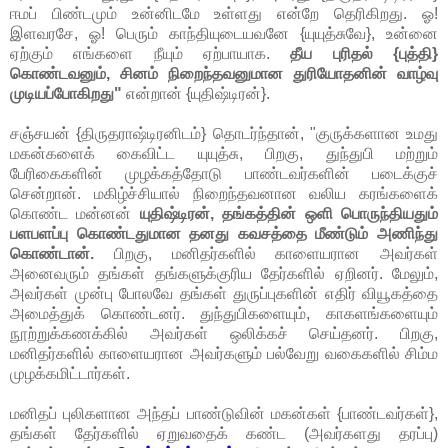
ஈமப் பிண்டமும் உன்னிடமே உள்ளது என்றே தெரிகிறது. ஓ!
இளவரசே, ஓ! பெரும் காந்தியுடையவனே {யுயுத்சுவே}, உன்னை
ஏற்கும் எங்களை நீயும் ஏற்பாயாக.
தீய புரிதல் {புத்தி}
கொண்டவனும், சினம் நிறைந்தவனுமான துரியோதனின் வாழ்வு
முடியப்போகிறது"
என்றான் {யுதிஷ்டிரன்}.
சஞ்சயன் {திருதராஷ்டிரனிடம்} தொடர்ந்தான், "குருக்களான உமது
மகன்களைக் கைவிட்ட யுயுத்சு, பிறகு, துந்துபி மற்றும்
பேரிகைகளின் முழக்கத்தோடு பாண்டவர்களின் படைக்குச்
சென்றான். மகிழ்ச்சியால் நிறைந்தவனான வலிய கரங்களைக்
கொண்ட மன்னன்
யுதிஷ்டிரன், தங்கத்தின் ஒளி பொருந்தியதும்
பளபளப்பு கொண்டதுமான தனது கவசத்தை மீண்டும் அணிந்து
கொண்டான்.
பிறகு, மனிதர்களில் காளையரான அவர்கள்
அனைவரும் தங்கள் தங்களுக்குரிய தேர்களில் ஏறினர். மேலும்,
அவர்கள் முன்பு போலவே தங்கள் துருப்புகளின் எதிர் வியூகத்தை
அமைத்துக் கொண்டனர். துந்துபிகளையும், காகளங்களையும்
நூற்றுக்கணக்கில் அவர்கள் ஒலிக்கச் செய்தனர். பிறகு,
மனிதர்களில் காளையரான அவர்களும் பல்வேறு வகைகளில் சிம்ம
முழக்கமிட்டார்கள்.
மனிதப் புலிகளான அந்தப் பாண்டுவின் மகன்கள் {பாண்டவர்கள்},
தங்கள் தேர்களில் ஏறுவதைக் கண்ட (அவர்களது தரப்பு)