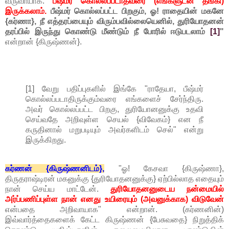
வருவாயாக.
பீஷ்மர் கொல்லப்படாதவரை (எங்களுடன் தங்கி)
இருக்கலாம்.
பீஷ்மர் கொல்லப்பட்ட பிறகும், ஓ! ராதையின் மகனே
{கர்ணா}, நீ எத்தரப்பையும் விரும்பவில்லையெனில், துரியோதனன்
தரப்பில் இருந்து கொண்டு மீண்டும் நீ போரில் ஈடுபடலாம்
[1]
"
என்றான் {கிருஷ்ணன்}.
[1] வேறு பதிப்புகளில் இங்கே "ராதேயா, பீஷ்மர்
கொல்லப்படாதிருக்கும்வரை எங்களைச் சேர்ந்திரு.
அவர் கொல்லப்பட்ட பிறகு, துரியோனனுக்கு உதவி
செய்வதே அறிவுள்ள செயல் {விவேகம்} என நீ
கருதினால் மறுபடியும் அவர்களிடம் செல்" என்று
இருக்கிறது.
கர்ணன் {கிருஷ்ணனிடம்},
"ஓ! கேசவா {கிருஷ்ணா},
திருதராஷ்டிரன் மகனுக்கு {துரியோதனனுக்கு} ஏற்பில்லாத எதையும்
நான் செய்ய மாட்டேன்.
துரியோதனனுடைய நன்மையில்
அர்ப்பணிப்புள்ள நான் எனது உயிரையும் (அவனுக்காக) விடுவேன்
என்பதை அறிவாயாக" என்றான். (கர்ணனின்)
இவ்வார்த்தைகளைக் கேட்ட கிருஷ்ணன் {பேசுவதை} நிறுத்திக்