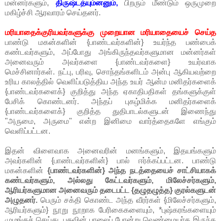
மன்னர்களும்,
திருஷ்டத்யும்னனும்,
பிறரும் மீண்டும் ஒருமுறை
மகிழ்ச்சி ஆரவாரம் செய்தனர்.
மரியாதைக்குரியவர்களுக்கு முறையான மரியாதையைச் செய்த
பாண்டு மகன்களின் {பாண்டவர்களின்} உயர்ந்த பண்பைக்
கண்டவர்களும், அப்போது அங்கிருந்தவர்களுமான மன்னர்கள்
அனைவரும் அவர்களை {பாண்டவர்களை} உயர்வாக
மெச்சினார்கள். நட்பு, பரிவு, சொந்தங்களிடம் அன்பு ஆகியவற்றை
உரிய காலத்தில் வெளிப்படுத்திய அந்த உயர் ஆன்ம மனிதர்களைக்
{பாண்டவர்களைக்} குறித்து அந்த ஏகாதிபதிகள் தங்களுக்குள்
பேசிக் கொண்டனர். அந்தப் புகழ்மிக்க மனிதர்களைக்
{பாண்டவர்களைக்} குறித்த துதிபாடல்களுடன் இணைந்து
"அருமை, அருமை" என்ற இனிமை வார்த்தைகளே எங்கும்
வெளிப்பட்டன.
இதன் விளைவாக அனைவரின் மனங்களும், இதயங்களும்
அவர்களின் {பாண்டவர்களின்} பால் ஈர்க்கப்பட்டன. பாண்டு
மகன்களின்
{பாண்டவர்களின்} அந்த நடத்தையைச் சாட்சியாகக்
கண்டவர்களும், அல்லது கேட்டவர்களும், மிலேச்சர்களும்,
ஆரியர்களுமான அனைவரும் தடைபட்ட {தழுதழுத்த} குரல்களுடன்
அழுதனர்.
பெரும் சக்தி கொண்ட அந்த வீரர்கள் {மிலேச்சர்களும்,
ஆரியர்களும்} நூறு நூறாக பேரிகைகளையும், *புஷ்கரங்களையும்
முழங்கச் செய்து, பசுவின் பாலைப் போன்று வெண்மையா்க இருந்த