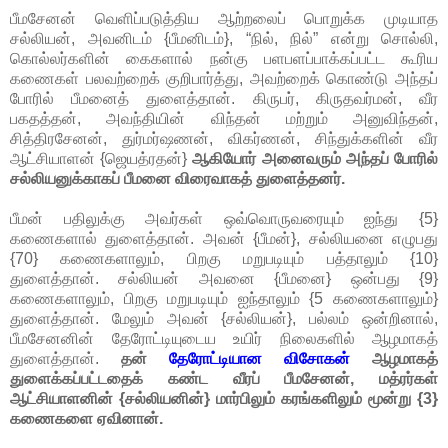
பீமசேனன் வெளிப்படுத்திய ஆற்றலைப் பொறுக்க முடியாத
சல்லியன், அவனிடம் {பீமனிடம்}, “நில், நில்” என்று சொல்லி,
கொல்லர்களின் கைகளால் நன்கு பளபளப்பாக்கப்பட்ட கூரிய
கணைகள் பலவற்றைக் குறிபார்த்து, அவற்றைக் கொண்டு அந்தப்
போரில் பீமனைத் துளைத்தான். கிருபர், கிருதவர்மன், வீர
பகதத்தன், அவந்தியின் விந்தன் மற்றும் அனுவிந்தன்,
சித்திரசேனன், துர்மர்ஷணன், விகர்ணன், சிந்துக்களின் வீர
ஆட்சியாளன் {ஜெயத்ரதன்}
ஆகியோர் அனைவரும் அந்தப் போரில்
சல்லியனுக்காகப் பீமனை விரைவாகத் துளைத்தனர்.
பீமன் பதிலுக்கு அவர்கள் ஒவ்வொருவரையும் ஐந்து {5}
கணைகளால் துளைத்தான். அவன் {பீமன்}, சல்லியனை எழுபது
{70} கணைகளாலும், பிறகு மறுபடியும் பத்தாலும் {10}
துளைத்தான். சல்லியன் அவனை {பீமனை} ஒன்பது {9}
கணைகளாலும், பிறகு மறுபடியும் ஐந்தாலும் {5 கணைகளாலும்}
துளைத்தான். மேலும் அவன் {சல்லியன்}, பல்லம் ஒன்றினால்,
பீமசேனனின் தேரோட்டியுடைய உயிர் நிலைகளில் ஆழமாகத்
துளைத்தான்.
தன்
தேரோட்டியான விசோகன்
ஆழமாகத்
துளைக்கப்பட்டதைக் கண்ட வீரப் பீமசேனன், மத்ரர்கள்
ஆட்சியாளனின் {சல்லியனின்} மார்பிலும் கரங்களிலும் மூன்று {3}
கணைகளை ஏவினான்.