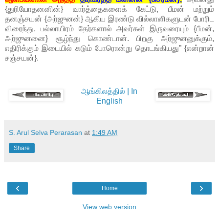
{துரியோதனனின்} வார்த்தைகளைக் கேட்டு, பீமன் மற்றும்
தனஞ்சயன் {அர்ஜுனன்} ஆகிய இரண்டு வில்லாளிகளுடன் போரிட
விரைந்து, பல்லாயிரம் தேர்களால் அவர்கள் இருவரையும் {பீமன்,
அர்ஜுனனை} சூழ்ந்து கொண்டான். பிறகு அர்ஜுனனுக்கும்,
எதிரிக்கும் இடையில் கடும் போரொன்று தொடங்கியது” {என்றான்
சஞ்சயன்}.
ஆங்கிலத்தில் | In
English
S. Arul Selva Perarasan
at
1:49 AM
Share
‹
›
Home
View web version