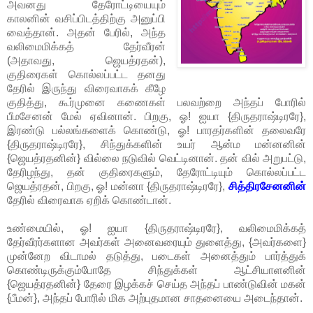
அவனது தேரோட்டியையும்
காலனின் வசிப்பிடத்திற்கு அனுப்பி
வைத்தான். அதன் பேரில், அந்த
வலிமைமிக்கத் தேர்வீரன்
(அதாவது, ஜெயத்ரதன்),
குதிரைகள் கொல்லப்பட்ட தனது
தேரில் இருந்து விரைவாகக் கீழே
குதித்து, கூர்முனை கணைகள் பலவற்றை அந்தப் போரில்
பீமசேனன் மேல் ஏவினான். பிறகு, ஓ! ஐயா {திருதராஷ்டிரரே},
இரண்டு பல்லங்களைக் கொண்டு, ஓ! பாரதர்களின் தலைவரே
{திருதராஷ்டிரரே}, சிந்துக்களின் உயர் ஆன்ம மன்னனின்
{ஜெயத்ரதனின்} வில்லை நடுவில் வெட்டினான். தன் வில் அறுபட்டு,
தேரிழந்து, தன் குதிரைகளும், தேரோட்டியும் கொல்லப்பட்ட
ஜெயத்ரதன், பிறகு, ஓ! மன்னா {திருதராஷ்டிரரே},
சித்திரசேனனின்
தேரில் விரைவாக ஏறிக் கொண்டான்.
உண்மையில், ஓ! ஐயா {திருதராஷ்டிரரே}, வலிமைமிக்கத்
தேர்வீரர்களான அவர்கள் அனைவரையும் துளைத்து, {அவர்களை}
முன்னேற விடாமல் தடுத்து, படைகள் அனைத்தும் பார்த்துக்
கொண்டிருக்கும்போதே சிந்துக்கள் ஆட்சியாளனின்
{ஜெயத்ரதனின்} தேரை இழக்கச் செய்த அந்தப் பாண்டுவின் மகன்
{பீமன்}, அந்தப் போரில் மிக அற்புதமான சாதனையை அடைந்தான்.