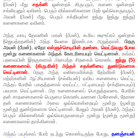
{பீமன்} மீது
சதக்னி
ஒன்றைக் கிருபரும், கணை ஒன்றைச்
சல்லியனும் ஏவினர். பெரும் வில்லாளிகளான பிறர் ஒவ்வொருவரும்,
அவன் {பீமன்} மீது, பெரும் சக்தியுள்ள ஐந்து {ஐந்து ஐந்து}
கணைகளை ஏவினர்.
அந்த வாயு தேவனின் மகன் {பீமன்}, கூரிய க்ஷுரப்ரம் ஒன்றால்
{ஜெயத்ரதனின்} அந்த வேலை இரண்டாக அறுத்தான்.
பிறகு
அவன் {பீமன்}, ஏதோ
எள்ளுச்செடியின் தண்டை வெட்டுவது போல
மூன்று கணைகளால் அந்தக் கோடரியையும் வெட்டினான்.
கங்கப்
பறவையின் இறகுகளால் அமைந்த சிறகைக் கொண்ட
ஐந்து {5}
கணைகளால், {கிருபரின்} அந்தச் சதக்னியை துண்டுகளாக
வெட்டினான்.
பிறகு அந்த வலிமைமிக்கத் தேர்வீரன் {பீமன்},
மத்ரர்களின் ஆட்சியாளன் {சல்லியன்} ஏவிய கணையை வெட்டி,
அந்தப் போரில் பகதத்தனால் ஏவப்பட்ட ஈட்டியையும் {சக்தியையும்}
பலமாக வெட்டினான். பிற கணைகளைப் பொறுத்தவரை, போரில்
தன் சாதனைகளால் பெருமை கொண்டவனான பீமசேனன், நேரான
தன் கணைகளால் அவை ஒவ்வொன்றையும் மூன்று {மூன்று
மூன்று} துண்டுகளாக வெட்டினான். மேலும் அவன் {பீமன்}, அந்தப்
பெரும் வில்லாளிகள் ஒவ்வொருவரையும் மூன்று {மூன்று மூன்று}
கணைகளால் தாக்கினான்.
அந்தப் பயங்கரப் போர் நடந்து கொண்டிருந்த போது,
தனஞ்சயன்