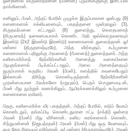
ஒன்றினால் விருகோதரனின் {பீமனின்} புருவங்களுக்கு இடையில்
தாக்கினான்.
எனினும், பீமன், அந்தப் போரில் முழுக்க இரும்பாலான ஒன்பது {9}
கணைகளால் சல்லியனையும், பகதத்தனை மூன்றாலும் {3},
கிருதவர்மனை எட்டாலும் {8} துளைத்து, கௌதமரைத்
{கிருபரைத்} தலைமையாகக் கொண்ட பிறர் ஒவ்வொருவரையும்
இரண்டு {2x2 இரண்டு இரண்டு} கணைகளால் துளைத்தான். ஓ!
மன்னா {திருதராஷ்டிரரே}, அந்த வீரர்களும், கூர்முனை
கணைகளால் பதிலுக்கு அவனைத் {பீமனைத்} துளைத்தனர். அந்த
வலிமைமிக்கத் தேர்வீரர்களின் அனைத்து வகையிலான
ஆயுதங்களால் பீடிக்கப்பட்டாலும், அவை அனைத்தையும்
துரும்பாகக் கருதிய அவன் {பீமன்}, களத்தில் கவலையேதும்
இல்லாமல் திரிந்து கொண்டிருந்தான். தேர்வீரர்களின்
முதன்மையான அவர்களோ (மறுபுறம்), பெரும் பொறுமையுடன்,
பீமன் மீது நூற்றுக் கணக்கிலும், ஆயிரக்கணக்கிலும் கூர்முனை
கணைகளை ஏவினர்.
பிறகு, வலிமைமிக்க வீர பகதத்தன், அந்தப் போரில், கடும் வேகம்
கொண்டதும், தங்கப்பிடி கொண்டதுமான ஈட்டி {சக்தி} ஒன்றை
அவன் {பீமன்} மீது வீசினான். வலிய கரங்களைக் கொண்ட
சிந்துமன்னன் {ஜெயத்ரதன்} அவன் {பீமன்} மீது ஒரு வேலையும்,
ஒரு கோடரியையும் எறிந்தான். ஓ! மன்னா {திருதராஷ்டிரரே}, அவன்