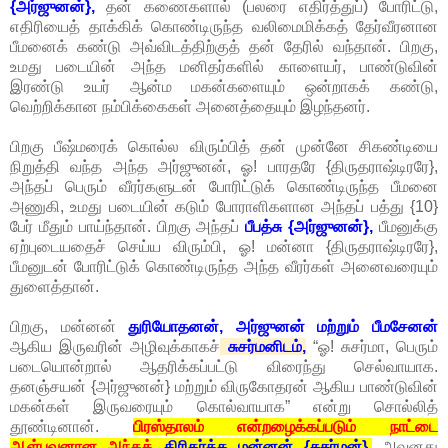
{அர்ஜுனன்},
தன் கணைகளால் (பலரை எதிர்த்துப்) போரிட்டு,
எதிரியைத் தாக்கிக் கொண்டிருந்த வலிமைமிக்கத் தேர்வீரனான
பீமனைக் கண்டு அவ்விடத்திற்குத் தன் தேரில் வந்தான். பிறகு,
உமது படையின் அந்த மனிதர்களில் காளையர், பாண்டுவின்
இரண்டு உயர் ஆன்ம மகன்களையும் ஒன்றாகக் கண்டு,
வெற்றிக்கான நம்பிக்கைகள் அனைத்தையும் இழந்தனர்.
பிறகு பீஷ்மரைக் கொல்ல விரும்பித் தன் முன்னே சிகண்டியை
நிறுத்தி வந்த அந்த அர்ஜுனன், ஓ! பாரதரே {திருதராஷ்டிரரே},
அந்தப் பெரும் வீரர்களுடன் போரிட்டுக் கொண்டிருந்த பீமனை
அணுகி, உமது படையின் கடும் போராளிகளான அந்தப் பத்து {10}
பேர் மீதும் பாய்ந்தான். பிறகு அந்தப்
பீபத்சு {அர்ஜுனன்},
பீமனுக்கு
ஏற்புடையதைச் செய்ய விரும்பி, ஓ! மன்னா {திருதராஷ்டிரரே},
பீமனுடன் போரிட்டுக் கொண்டிருந்த அந்த வீரர்கள் அனைவரையும்
துளைத்தான்.
பிறகு, மன்னன்
துரியோதனன், அர்ஜுனன் மற்றும் பீமசேனன்
ஆகிய இருவரின் அழிவுக்காகச்
சுசர்மனிடம்,
“ஓ! சுசர்மா, பெரும்
படையொன்றால் ஆதரிக்கப்பட்டு விரைந்து செல்வாயாக.
தனஞ்சயன் {அர்ஜுனன்} மற்றும் விருகோதரன் ஆகிய பாண்டுவின்
மகன்கள் இருவரையும் கொல்வாயாக” என்று சொல்லித்
தூண்டினான்.
பிரஸ்தாலம் என்றழைக்கப்படும் நாட்டை
ஆள்பவனான அந்தத்
திரிகர்த்த மன்னன் {சுசர்மன்},
அவனது