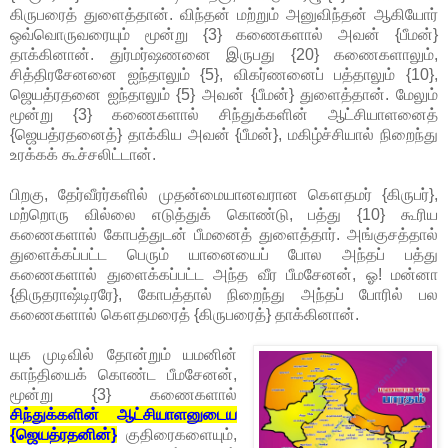
கிருபரைத் துளைத்தான். விந்தன் மற்றும் அனுவிந்தன் ஆகியோர்
ஒவ்வொருவரையும் மூன்று {3} கணைகளால் அவன் {பீமன்}
தாக்கினான். துர்மர்ஷணனை இருபது {20} கணைகளாலும்,
சித்திரசேனனை ஐந்தாலும் {5}, விகர்ணனைப் பத்தாலும் {10},
ஜெயத்ரதனை ஐந்தாலும் {5} அவன் {பீமன்} துளைத்தான். மேலும்
மூன்று {3} கணைகளால் சிந்துக்களின் ஆட்சியாளனைத்
{ஜெயத்ரதனைத்} தாக்கிய அவன் {பீமன்}, மகிழ்ச்சியால் நிறைந்து
உரக்கக் கூச்சலிட்டான்.
பிறகு, தேர்வீரர்களில் முதன்மையானவரான கௌதமர் {கிருபர்},
மற்றொரு வில்லை எடுத்துக் கொண்டு, பத்து {10} கூரிய
கணைகளால் கோபத்துடன் பீமனைத் துளைத்தார். அங்குசத்தால்
துளைக்கப்பட்ட பெரும் யானையைப் போல அந்தப் பத்து
கணைகளால் துளைக்கப்பட்ட அந்த வீர பீமசேனன், ஓ! மன்னா
{திருதராஷ்டிரரே}, கோபத்தால் நிறைந்து அந்தப் போரில் பல
கணைகளால் கௌதமரைத் {கிருபரைத்} தாக்கினான்.
யுக முடிவில் தோன்றும் யமனின்
காந்தியைக் கொண்ட பீமசேனன்,
மூன்று {3} கணைகளால்
சிந்துக்களின் ஆட்சியாளனுடைய
{ஜெயத்ரதனின்}
குதிரைகளையும்,