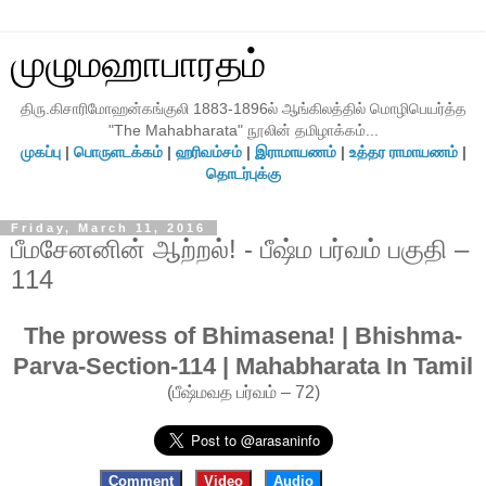
முழுமஹாபாரதம்
திரு.கிசாரிமோஹன்கங்குலி 1883-1896ல் ஆங்கிலத்தில் மொழிபெயர்த்த
"The Mahabharata" நூலின் தமிழாக்கம்...
முகப்பு
|
பொருளடக்கம்
|
ஹரிவம்சம்
|
இராமாயணம்
|
உத்தர ராமாயணம்
|
தொடர்புக்கு
Friday, March 11, 2016
பீமசேனனின் ஆற்றல்! - பீஷ்ம பர்வம் பகுதி –
114
The prowess of Bhimasena! | Bhishma-
Parva-Section-114 | Mahabharata In Tamil
(பீஷ்மவத பர்வம் – 72)
Comment
Video
Audio