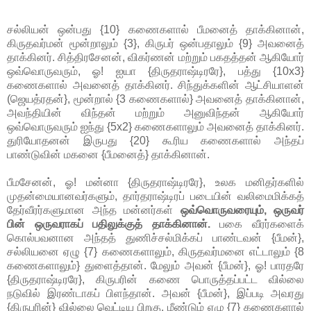
சல்லியன் ஒன்பது {10} கணைகளால் பீமனைத் தாக்கினான்,
கிருதவர்மன் மூன்றாலும் {3}, கிருபர் ஒன்பதாலும் {9} அவனைத்
தாக்கினர். சித்திரசேனன், விகர்ணன் மற்றும் பகதத்தன் ஆகியோர்
ஒவ்வொருவரும், ஓ! ஐயா {திருதராஷ்டிரரே}, பத்து {10x3}
கணைகளால் அவனைத் தாக்கினர். சிந்துக்களின் ஆட்சியாளன்
(ஜெயத்ரதன்}, மூன்றால் {3 கணைகளால்} அவனைத் தாக்கினான்,
அவந்தியின் விந்தன் மற்றும் அனுவிந்தன் ஆகியோர்
ஒவ்வொருவரும் ஐந்து {5x2} கணைகளாலும் அவனைத் தாக்கினர்.
துரியோதனன் இருபது {20} கூரிய கணைகளால் அந்தப்
பாண்டுவின் மகனை {பீமனைத்} தாக்கினான்.
பீமசேனன், ஓ! மன்னா {திருதராஷ்டிரரே}, உலக மனிதர்களில்
முதன்மையானவர்களும், தார்தராஷ்டிரப் படையின் வலிமைமிக்கத்
தேர்வீரர்களுமான அந்த மன்னர்கள்
ஒவ்வொருவரையும், ஒருவர்
பின் ஒருவராகப் பதிலுக்குத் தாக்கினான்.
பகை வீரர்களைக்
கொல்பவனான அந்தத் துணிச்சல்மிக்கப் பாண்டவன் {பீமன்},
சல்லியனை ஏழு {7} கணைகளாலும், கிருதவர்மனை எட்டாலும் {8
கணைகளாலும்} துளைத்தான். மேலும் அவன் {பீமன்}, ஓ! பாரதரே
{திருதராஷ்டிரரே}, கிருபரின் கணை பொருத்தப்பட்ட வில்லை
நடுவில் இரண்டாகப் பிளந்தான். அவன் {பீமன்}, இப்படி அவரது
{கிருபரின்} வில்லை வெட்டிய பிறகு, மீண்டும் ஏழு {7} கணைகளால்