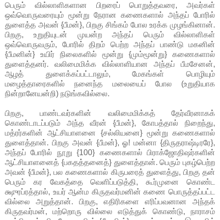
பெரும் வில்லாளிகளான பிறரைப் பொறுத்தவரை, அவர்கள்
ஒவ்வொருவரையும் மூன்று நேரான கணைகளால் அந்தப் போரில்
துளைத்த அவன் {பீமன்}, பிறகு சிங்கம் போல உரக்க முழங்கினான்.
பிறகு, உறுதியுடன் முயன்ற அந்தப் பெரும் வில்லாளிகள்
ஒவ்வொருவரும், போரில் திறம் பெற்ற அந்தப் பாண்டு மகனின்
{பீமனின்} உயிர் நிலைகளில் மூன்று {மும்மூன்று} கணைகளால்
துளைத்தனர். வலிமைமிக்க வில்லாளியான அந்தப் பீமசேனன்,
ஆழத் துளைக்கப்பட்டாலும், மேகங்கள் பொழியும்
மழைத்தாரைகளில் நனைந்த மலையைப் போல (உறுதியாக
நின்றானேயன்றி) நடுங்கவில்லை.
பிறகு, பாண்டவர்களின் வலிமைமிக்கத் தேர்வீரனாகக்
கொண்டாடப்படும் அந்த வீரன் {பீமன்}, கோபத்தால் நிறைந்து,
மத்ரர்களின் ஆட்சியாளனை {சல்லியனை} மூன்று கணைகளால்
துளைத்தான். பிறகு அவன் {பீமன்}, ஓ! மன்னா {திருதராஷ்டிரரே},
அந்தப் போரில் நூறு {100} கணைகளால் பிராக்ஜோதிஷர்களின்
ஆட்சியாளனைத் {பகதத்தனைத்} துளைத்தான். பெரும் புகழ்பெற்ற
அவன் {பீமன்}, பல கணைகளால் கிருபரைத் துளைத்து, பிறகு தன்
பெரும் கர வேகத்தை வெளிப்படுத்தி, கூர்முனை கொண்ட
க்ஷுரப்ரத்தால், உயர் ஆன்ம கிருதவர்மனின் கணை பொருத்தப்பட்ட
வில்லை அறுத்தான். பிறகு, எதிரிகளை எரிப்பவனான அந்தக்
கிருதவர்மன், மற்றொரு வில்லை எடுத்துக் கொண்டு, நாராசம்