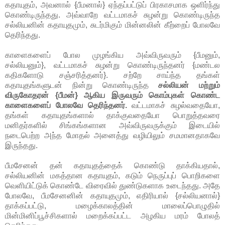
கதாயுதம், அவனால் {பீமனால்} ஏந்தப்பட்டுப் பிரகாசமாக ஒளிர்ந்து
கொண்டிருந்தது. அவ்வாறே வட்டமாகச் சுழன்று கொண்டிருந்த
சல்லியனின் கதாயுதமும், சுடர்மிகும் மின்னலின் கீற்றைப் போலவே
தெரிந்தது.
காளைகளைப் போல முழங்கிய அவ்விருவரும் {பீமனும்,
சல்லியனும்}, வட்டமாகச் சுழன்று கொண்டிருந்தனர் {மண்டல
கதிகளோடு சஞ்சரித்தனர்}. சற்றே சாய்ந்த தங்கள்
கதாயுதங்களுடன் நின்று கொண்டிருந்த
சல்லியன் மற்றும்
விருகோதரன் {பீமன்} ஆகிய இருவரும் கொம்புகள் கொண்ட
காளைகளைப் போலவே தெரிந்தனர்.
வட்டமாகச் சுழல்வதையோ,
தங்கள் கதாயுதங்களால் தாக்குவதையோ பொறுத்தவரை
மனிதர்களில் சிங்கங்களான அவ்விருவருக்கும் இடையில்
நடைபெற்ற அந்த மோதல் அனைத்து வழியிலும் சமமானதாகவே
இருந்தது.
பீமசேனன் தன் கதாயுதத்தைக் கொண்டு தாக்கியதால்,
சல்லியனின் மகத்தான கதாயுதம், கடும் நெருப்புப் பொறிகளை
வெளியிட்டுக் கொண்டே விரைவில் துண்டுகளாக உடைந்தது. அதே
போலவே, பீமசேனனின் கதாயுதமும், எதிரியால் {சல்லியனால்}
தாக்கப்பட்டு, மழைக்காலத்தின் மாலைப்பொழுதில்
மின்மினிப்பூச்சிகளால் மறைக்கப்பட்ட அழகிய மரம் போலத்