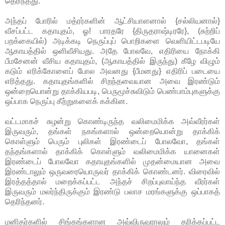
தெரிந்தது.
அந்தப் போரில் மத்ரர்களின் ஆட்சியாளனால் {சல்லியனால்}
வீசப்பட்ட கதாயுதம், ஓ! பாரதரே {திருதராஷ்டிரரே}, (சுற்றிப்
பறக்கையில்) அடிக்கடி நெருப்புப் பொறிகளை வெளியிட்டபடியே
ஆகாயத்தில் ஒளிவீசியது. அதே போலவே, எதிரியை நோக்கி
பீமசேனன் வீசிய கதாயுதம், (ஆகாயத்தில் இருந்து) கீழே விழும்
கடும் எரிக்கோளைப் போல அவனது {பீமனது} எதிரிப் படையை
எரித்தது. கதாயுதங்களில் சிறந்தவையான அவை இரண்டும்
ஒன்றையொன்று தாக்கியபடி, பெருமூச்சுவிடும் பெண்பாம்புகளுக்கு
ஒப்பாக நெருப்பு கீற்றுகளைக் கக்கின.
வட்டமாகச் சுழன்று கொண்டிருந்த வலிமைமிக்க அவ்வீரர்கள்
இருவரும், தங்கள் நகங்களால் ஒன்றையொன்று தாக்கிக்
கொள்ளும் பெரும் புலிகள் இரண்டைப் போலவோ, தங்கள்
தந்தங்களால் தாக்கிக் கொள்ளும் வலிமைமிக்க யானைகள்
இரண்டைப் போலவோ கதாயுதங்களில் முதன்மையான அவை
இரண்டாலும் ஒருவரையொருவர் தாக்கிக் கொண்டனர். விரைவில்
இரத்தத்தால் மறைக்கப்பட்ட அந்தச் சிறப்புவாய்ந்த வீரர்கள்
இருவரும் மலர்ந்திருக்கும் இரண்டு பலாச மரங்களுக்கு ஒப்பாகத்
தெரிந்தனர்.
மனிதர்களில் சிங்கங்களான அவ்விருவராலும் தரிக்கப்பட்ட