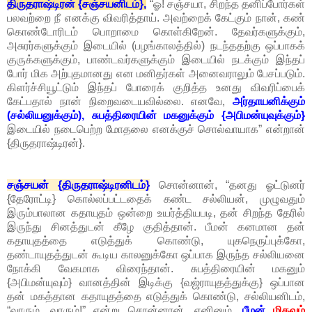
திருதராஷ்டிரன் {சஞ்சயனிடம்},
“ஓ! சஞ்சயா, சிறந்த தனிப்போர்கள்
பலவற்றை நீ எனக்கு விவரித்தாய். அவற்றைக் கேட்கும் நான், கண்
கொண்டோரிடம் பொறாமை கொள்கிறேன். தேவர்களுக்கும்,
அசுரர்களுக்கும் இடையில் (பழங்காலத்தில்) நடந்ததற்கு ஒப்பாகக்
குருக்களுக்கும், பாண்டவர்களுக்கும் இடையில் நடக்கும் இந்தப்
போர் மிக அற்புதமானது என மனிதர்கள் அனைவராலும் பேசப்படும்.
கிளர்ச்சியூட்டும் இந்தப் போரைக் குறித்த உனது விவரிப்பைக்
கேட்பதால் நான் நிறைவடையவில்லை. எனவே,
அர்தாயனிக்கும்
(சல்லியனுக்கும்), சுபத்திரையின் மகனுக்கும் {அபிமன்யுவுக்கும்}
இடையில் நடைபெற்ற மோதலை எனக்குச் சொல்வாயாக” என்றான்
{திருதராஷ்டிரன்}.
சஞ்சயன் {திருதராஷ்டிரனிடம்}
சொன்னான், “தனது ஓட்டுனர்
{தேரோட்டி} கொல்லப்பட்டதைக் கண்ட சல்லியன், முழுவதும்
இரும்பாலான கதாயுதம் ஒன்றை உயர்த்தியபடி, தன் சிறந்த தேரில்
இருந்து சினத்துடன் கீழே குதித்தான். பீமன் கனமான தன்
கதாயுதத்தை எடுத்துக் கொண்டு, யுகநெருப்புக்கோ,
தண்டாயுதத்துடன் கூடிய காலனுக்கோ ஒப்பாக இருந்த சல்லியனை
நோக்கி வேகமாக விரைந்தான். சுபத்திரையின் மகனும்
{அபிமன்யுவும்} வானத்தின் இடிக்கு {வஜ்ராயுதத்துக்கு} ஒப்பான
தன் மகத்தான கதாயுதத்தை எடுத்துக் கொண்டு, சல்லியனிடம்,
“வாரும், வாரும்!” என்று சொன்னான். எனினும்,
பீமன்
மிகவும்