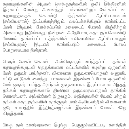
கதாயுதங்களின் அடிகள் {தாக்குதல்களின் ஒலி} இந்திரனின்
இடியைப் போன்று அனைத்துப் பக்கங்களிலும் கேட்கப்பட்டன.
கதாயுதத்தைக் கொண்டு மத்ரர்களின் ஆட்சியாளனால்
{சல்லியனால்} இடப்பக்கத்திலும், வலப்பக்கத்திலும் தாக்கப்பட்ட
பீமன், இடியால் பிளக்கப்படும் மலையைப் போலக் கிஞ்சிற்றும்
அசையாது {நடுங்காது} நின்றான். அதேபோல, கதாயுதம் கொண்டு
பீமனால் தாக்கப்பட்ட மத்ரர்களின் வலிமைமிக்க ஆட்சியாளனும்
{சல்லியனும்} இடியால் தாக்கப்படும் மலையைப் போலப்
பொறுமையாக நின்றான்.
பெரும் வேகம் கொண்ட அவ்விருவரும் உயர்த்தப்பட்ட தங்கள்
கதாயுதங்களுடன் நெருக்கமான வட்டங்களில் சுழன்று ஒருவரின்
மேல் ஒருவர் பாய்ந்தனர். விரைவாக ஒருவரையொருவர் அணுகி,
எட்டு எட்டுகள் வைத்து, யானைகள் இரண்டைப் போல ஒருவரின்
மேல் ஒருவர் பாய்ந்த அவர்கள் முழுமையாக இரும்பாலான அந்தத்
தங்கள் கதாயுதங்களால் திடீரென ஒருவரையொருவர் தாக்கிக்
கொண்டனர். அவ்வீரர்கள் இருவரும், அடுத்தவரின் வேகம் மற்றும்
தங்கள் கதாயுதங்களின் தாக்குதல் பலம் ஆகியவற்றின் விளைவால்
ஒரே சமயத்தில் இந்திரத்வஜங்கள் இரண்டைப் போலக் கீழே
விழுந்தனர்.
பிறகு தன் உணர்வுகளை இழந்து, பெருமூச்சுவிட்டபடி களத்தில்