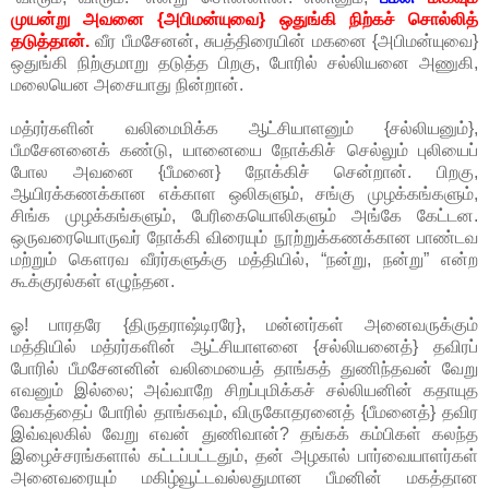
முயன்று அவனை {அபிமன்யுவை} ஒதுங்கி நிற்கச் சொல்லித்
தடுத்தான்.
வீர பீமசேனன், சுபத்திரையின் மகனை {அபிமன்யுவை}
ஒதுங்கி நிற்குமாறு தடுத்த பிறகு, போரில் சல்லியனை அணுகி,
மலையென அசையாது நின்றான்.
மத்ரர்களின் வலிமைமிக்க ஆட்சியாளனும் {சல்லியனும்},
பீமசேனனைக் கண்டு, யானையை நோக்கிச் செல்லும் புலியைப்
போல அவனை {பீமனை} நோக்கிச் சென்றான். பிறகு,
ஆயிரக்கணக்கான எக்காள ஒலிகளும், சங்கு முழக்கங்களும்,
சிங்க முழக்கங்களும், பேரிகையொலிகளும் அங்கே கேட்டன.
ஒருவரையொருவர் நோக்கி விரையும் நூற்றுக்கணக்கான பாண்டவ
மற்றும் கௌரவ வீரர்களுக்கு மத்தியில், “நன்று, நன்று” என்ற
கூக்குரல்கள் எழுந்தன.
ஓ! பாரதரே {திருதராஷ்டிரரே}, மன்னர்கள் அனைவருக்கும்
மத்தியில் மத்ரர்களின் ஆட்சியாளனை {சல்லியனைத்} தவிரப்
போரில் பீமசேனனின் வலிமையைத் தாங்கத் துணிந்தவன் வேறு
எவனும் இல்லை; அவ்வாறே சிறப்புமிக்கச் சல்லியனின் கதாயுத
வேகத்தைப் போரில் தாங்கவும், விருகோதரனைத் {பீமனைத்} தவிர
இவ்வுலகில் வேறு எவன் துணிவான்? தங்கக் கம்பிகள் கலந்த
இழைச்சரங்களால் கட்டப்பட்டதும், தன் அழகால் பார்வையாளர்கள்
அனைவரையும் மகிழ்வூட்டவல்லதுமான பீமனின் மகத்தான