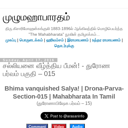
முழுமஹாபாரதம்
திரு.கிசாரிமோஹன்கங்குலி 1883-1896ல் ஆங்கிலத்தில் மொழிபெயர்த்த
"The Mahabharata" நூலின் தமிழாக்கம்...
முகப்பு
|
பொருளடக்கம்
|
ஹரிவம்சம்
|
இராமாயணம்
|
உத்தர ராமாயணம்
|
தொடர்புக்கு
Sunday, April 17, 2016
சல்லியனை வீழ்த்திய பீமன்! - துரோண
பர்வம் பகுதி – 015
Bhima vanquished Salya! | Drona-Parva-
Section-015 | Mahabharata In Tamil
(துரோணாபிஷேக பர்வம் – 15)
Comment
Video
Audio