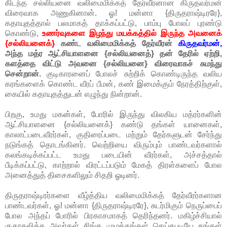
கிடந்த சல்லியனை வலிமைமிக்கத் தேர்வீரனான கிருதவர்மன்
விரைவாக அணுகினான். ஓ! மன்னா {திருதராஷ்டிரரே},
கதாயுதத்தால் பலமாகத் தாக்கப்பட்டு, பாம்பு போலப் புரண்டு
கொண்டு,
உணர்வுகளை இழந்து மயக்கத்தில் இருந்த அவனைக்
{சல்லியனைக்}
கண்ட வலிமைமிக்கத் தேர்வீரன்
கிருதவர்மன்,
அந்த மத்ர ஆட்சியாளனை {சல்லியனைத்} தன் தேரில் ஏற்றி,
களத்தை விட்டு அவனை {சல்லியனை} விரைவாகச் சுமந்து
சென்றான்.
குடிகாரனைப் போலச் சுற்றிக் கொண்டிருந்த வலிய
கரங்களைக் கொண்ட வீரப் பீமன், கண் இமைக்கும் நேரத்திற்குள்,
கையில் கதாயுதத்துடன் எழுந்து நின்றான்.
பிறகு, உமது மகன்கள், போரில் இருந்து விலகிய மத்ரர்களின்
ஆட்சியாளனை {சல்லியனைக்} கண்டு தங்கள் யானைகள்,
காலாட்படைவீரர்கள், குதிரைப்படை மற்றும் தேர்களுடன் சேர்ந்து
நடுங்கத் தொடங்கினர். வெற்றியை விரும்பும் பாண்டவர்களால்
கலங்கடிக்கப்பட்ட உமது படையின் வீரர்கள், அச்சத்தால்
பீடிக்கப்பட்டு, காற்றால் விரட்டப்படும் மேகத் திரள்களைப் போல
அனைத்துத் திசைகளிலும் சிதறி ஓடினர்.
திருதராஷ்டிரர்களை வீழ்த்திய வலிமைமிக்கத் தேர்வீரர்களான
பாண்டவர்கள், ஓ! மன்னா {திருதராஷ்டிரரே}, சுடர்மிகும் நெருப்பைப்
போல அந்தப் போரில் பிரகாசமாகத் தெரிந்தனர். மகிழ்ச்சியால்
குதூகலித்த அவர்கள் சிங்க முழக்கங்கள் செய்தபடியே தங்கள்