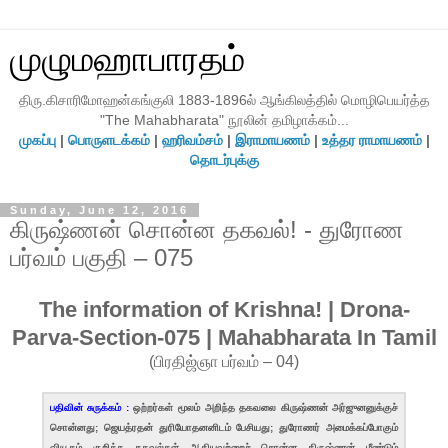
முழுமஹாபாரதம்
திரு.கிசாரிமோஹன்கங்குலி 1883-1896ல் ஆங்கிலத்தில் மொழிபெயர்த்த
"The Mahabharata" நூலின் தமிழாக்கம்...
முகப்பு
|
பொருளடக்கம்
|
ஹரிவம்சம்
|
இராமாயணம்
|
உத்தர ராமாயணம்
|
தொடர்புக்கு
Sunday, June 12, 2016
கிருஷ்ணன் சொன்ன தகவல்! - துரோண
பர்வம் பகுதி – 075
The information of Krishna! | Drona-
Parva-Section-075 | Mahabharata In Tamil
(பிரதிஜ்ஞா பர்வம் – 04)
பதிவின் சுருக்கம் :
ஒற்றர்கள் மூலம் அறிந்த தகவலை கிருஷ்ணன் அர்ஜுனனுக்குச்
சொன்னது; ஜெயத்ரதன் துரியோதனனிடம் பேசியது; துரோணர் அமைக்கப்போகும்
வியூகம் குறித்த தகவல்கள் ஆகியவற்றைச் சொன்ன கிருஷ்ணன் மீண்டும்