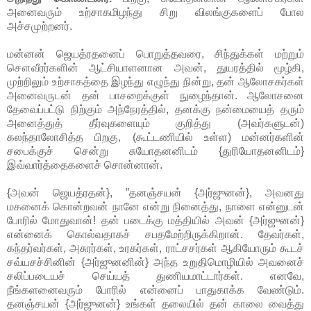
அனைவரும் உற்சாகமிழந்து சிறு விலங்குகளைப் போல
அச்சமுற்றனர்.
மன்னன் ஜெயத்ரதனைப் பொறுத்தவரை, சிந்துக்கள் மற்றும்
சௌவீரர்களின் ஆட்சியாளனான அவன், துயரத்தில் மூழ்கி,
முற்றிலும் உற்சாகத்தை இழந்து எழுந்து நின்று, தன் ஆலோசகர்கள்
அனைவருடன் தன் பாசறைக்குள் நுழைந்தான். ஆலோசனை
தேவைப்பட்டு நிற்கும் அந்நேரத்தில், தனக்கு நன்மையைத் தரும்
அனைத்துத் தீர்வுகளையும் குறித்து (அவர்களுடன்)
கலந்தாலோசித்த பிறகு, (கூட்டணியில் உள்ள) மன்னர்களின்
சபைக்குச் சென்று சுயோதனனிடம் {துரியோதனனிடம்}
இவ்வார்த்தைகளைச் சொன்னான்.
{அவன் ஜெயத்ரதன்}, ”தனஞ்சயன் {அர்ஜுனன்}, அவனது
மகனைக் கொன்றவன் நானே என்று நினைத்து, நாளை என்னுடன்
போரில் மோதுவான்! தன் படைக்கு மத்தியில் அவன் {அர்ஜுனன்}
என்னைக் கொல்வதாகச் சபதமேற்றிருக்கிறான். தேவர்கள்,
கந்தர்வர்கள், அசுரர்கள், உரகர்கள், ராட்சசர்கள் ஆகியோரும் கூடச்
சவ்யசச்சினின் {அர்ஜுனனின்} அந்த உறுதிமொழியில் அவனைச்
சலிப்படையச் செய்யத் துணியமாட்டார்கள். எனவே,
நீங்களனைவரும் போரில் என்னைப் பாதுகாக்க வேண்டும்.
தனஞ்சயன் {அர்ஜுனன்} உங்கள் தலையில் தன் காலை வைத்து