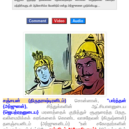
மந்திரிகளுடன் ஆலோசிக்க வேண்டும் என்று அர்ஜுனனை முடுக்கியது…
Comment
Video
Audio
சஞ்சயன் {திருதராஷ்டிரனிடம்}
சொன்னான்,
"பார்த்தன்
{அர்ஜுனன்},
சிந்துக்களின் ஆட்சியாளனுடைய
{ஜெயத்ரதனுடைய}
மரணத்தைக் குறித்துச் சூளுரைத்த பிறகு,
வலிமைமிக்கக் கரங்களைக் கொண்ட வாசுதேவன் {கிருஷ்ணன்}
தனஞ்சயனிடம் {அர்ஜுனனிடம்} “உன் சகோதரர்களின்