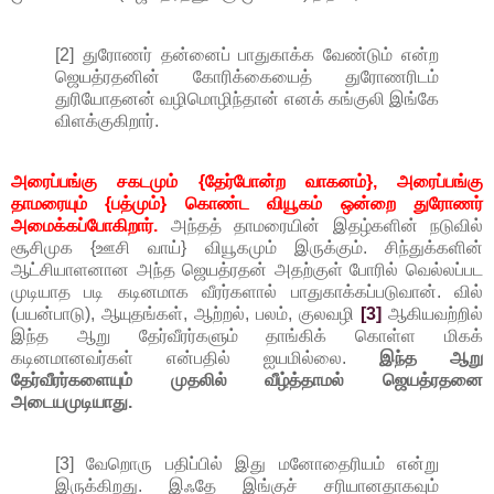
[2] துரோணர் தன்னைப் பாதுகாக்க வேண்டும் என்ற
ஜெயத்ரதனின் கோரிக்கையைத் துரோணரிடம்
துரியோதனன் வழிமொழிந்தான் எனக் கங்குலி இங்கே
விளக்குகிறார்.
அரைப்பங்கு சகடமும் {தேர்போன்ற வாகனம்}, அரைப்பங்கு
தாமரையும் {பத்மும்} கொண்ட வியூகம் ஒன்றை துரோணர்
அமைக்கப்போகிறார்.
அந்தத் தாமரையின் இதழ்களின் நடுவில்
சூசிமுக {ஊசி வாய்} வியூகமும் இருக்கும். சிந்துக்களின்
ஆட்சியாளனான அந்த ஜெயத்ரதன் அதற்குள் போரில் வெல்லப்பட
முடியாத படி கடினமாக வீரர்களால் பாதுகாக்கப்படுவான். வில்
(பயன்பாடு), ஆயுதங்கள், ஆற்றல், பலம், குலவழி
[3]
ஆகியவற்றில்
இந்த ஆறு தேர்வீரர்களும் தாங்கிக் கொள்ள மிகக்
கடினமானவர்கள் என்பதில் ஐயமில்லை.
இந்த ஆறு
தேர்வீரர்களையும் முதலில் வீழ்த்தாமல் ஜெயத்ரதனை
அடையமுடியாது.
[3] வேறொரு பதிப்பில் இது மனோதைரியம் என்று
இருக்கிறது. இஃதே இங்குச் சரியானதாகவும்