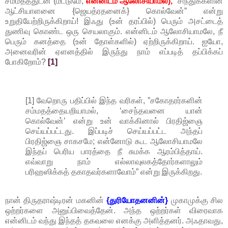
சம்மதத்துடன் (மட்டுமே,
என்னிடம் ஆலோசியாமல்),
“சிந்துக்களின்
ஆட்சியாளனை {ஜெயத்ரதனைக்} கொல்வேன்” என்று
உறுதியேற்றிருக்கிறாய்! இஃது (உன் தரப்பில்) பெரும் அசட்டைத்
துணிவு கொண்ட ஒரு செயலாகும். என்னிடம் ஆலோசியாமலே, நீ
பெரும் கனத்தை (உன் தோள்களில்) ஏற்றிருக்கிறாய். ஐயோ,
அனைவரின் ஏளனத்தில் இருந்து நாம் எப்படித் தப்பிக்கப்
போகிறோம்?
[1]
[1] வேறொரு பதிப்பில் இந்த வரிகள், ”சகோதரர்களின்
சம்மதத்தையறியாமல், ‘சைந்தவனை யான்
கொல்வேன்’ என்று உன் வாக்கினால் பிரதிஜ்ஞை
செய்யப்பட்டது. இப்படிச் செய்யப்பட்ட அந்தப்
பிரதிஜ்ஞை சாகசமே; என்னோடு கூட ஆலோசியாமலே
இந்தப் பெரிய பாரத்தை நீ சுமக்க ஆரம்பித்தாய்.
எவ்வாறு நாம் எல்லாவுலகத்தோர்களாலும்
பரிஹஸிக்கத் தகாதவர்களாவோம்” என்று இருக்கிறது.
நான் திருதராஷ்டிரன் மகனின்
{துரியோதனனின்}
முகாமுக்கு சில
ஒற்றர்களை அனுப்பிவைத்தேன். அந்த ஒற்றர்கள் விரைவாக
என்னிடம் வந்து இந்தத் தகவலை எனக்கு அளித்தனர். அஃதாவது,