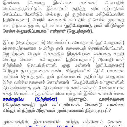
இலக்கை {அவனது இலக்கான என்னை} அடிப்பதில்
வெல்லாதிருக்கட்டும். இக்காரியம் குறித்து உரிய ஏற்பாடுகள்
செய்யப்பட வேண்டும். அல்லது, ஓ! குருக்களை மகிழ்விப்பவனே
{துரியோதனா}, போரில் என்னைக் காப்பதில் நீ வெல்ல முடியாது
என நீ நினைத்தால், ஓ! மன்னா
{துரியோதனா}, நான் வீட்டுக்குச்
செல்ல அனுமதிப்பாயாக” என்றான் {ஜெயத்ரதன்}.
இப்படி (ஜெயத்ரதனால்} சொல்லப்பட்ட சுயோதனன் {துரியோதனன்}
உற்சாகமற்றவனாக அமர்ந்து தன் தலையைத் தொங்கப்போட்டான்.
ஜெயத்ரதன் பெரும் அச்சத்தில் இருக்கிறான் என்பதை உறுதி
செய்து கொண்ட சுயோதனன் {துரியோதனன்} அமைதியாகச்
சிந்திக்கத் தொடங்கினான். குரு மன்னன் {துரியோதனன்}
பெரிதும் துயருறுவதைக் கண்ட சிந்துக்களின் ஆட்சியாளனான
மன்னன் ஜெயத்ரதன், தன் நன்மையைக் குறிப்பிட்டு மெதுவாக
இந்த வார்த்தைகளைச் சொன்னான், ”பெரும்போரில் அர்ஜுனனின்
ஆயுதங்களைத் தன் ஆயுதங்களால் கலங்கடிக்கும் மேன்மையான
சக்தி கொண்ட எந்த வில்லாளியையும் நான் இங்கே காணவில்லை.
சதக்ரதுவே {இந்திரனே}
ஆனாலும், வாசுதேவனை
{கிருஷ்ணனைத்} தன் கூட்டாளியாகக் கொண்டு காண்டீவ
வில்லுடன் நிற்கும் அர்ஜுனன் முன்பு எவனால் நிற்க முடியும்?
முற்காலத்தில், இமயமலையில், உயர்ந்த சக்தியைக் கொண்ட