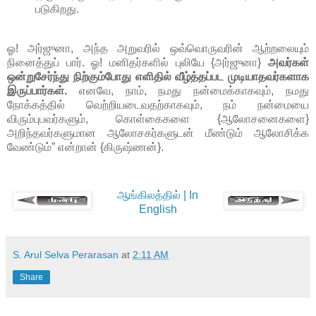
படுகிறது.
ஓ! அர்ஜுனா, அந்த அறுவரில் ஒவ்வொருவரின் ஆற்றலையும்
நினைத்துப் பார். ஓ! மனிதர்களில் புலியே {அர்ஜுனா}
அவர்கள்
ஒன்றுசேர்ந்து நிற்கும்போது எளிதில் வீழ்த்தப்பட முடியாதவர்களாக
இருப்பார்கள்.
எனவே, நாம், நமது நன்மைக்காகவும், நமது
நோக்கத்தில் வெற்றியடைவதற்காகவும், நம் நன்மையை
விரும்புபவர்களும், கொள்கைகளை {ஆலோசனைகளை}
அறிந்தவர்களுமான ஆலோசகர்களுடன் மீண்டும் ஆலோசிக்க
வேண்டும்” என்றான் {கிருஷ்ணன்}.
ஆங்கிலத்தில் | In
English
S. Arul Selva Perarasan
at
2:11 AM
Share