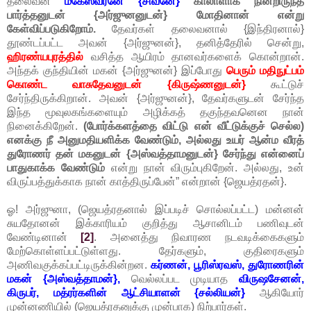
தலைவன்
மகேஸ்வரனே {சிவனே}
காலாளாக நின்றிருந்த
பார்த்தனுடன் {அர்ஜுனனுடன்} மோதினான் என்று
கேள்விப்படுகிறோம்.
தேவர்கள் தலைவனால் {இந்திரனால்}
தூண்டப்பட்ட அவன் {அர்ஜுனன்}, தனித்தேரில் சென்று,
ஹிரண்யபுரத்தில்
வசித்த ஆயிரம் தானவர்களைக் கொன்றான்.
அந்தக் குந்தியின் மகன் {அர்ஜுனன்} இப்போது
பெரும் மதிநுட்பம்
கொண்ட வாசுதேவனுடன் {கிருஷ்ணனுடன்}
கூட்டுச்
சேர்ந்திருக்கிறான். அவன் {அர்ஜுனன்}, தேவர்களுடன் சேர்ந்த
இந்த மூவுலகங்களையும் அழிக்கத் தகுந்தவனென நான்
நினைக்கிறேன்.
(போர்க்களத்தை விட்டு என் வீட்டுக்குச் செல்ல)
எனக்கு நீ அனுமதியளிக்க வேண்டும்,
அல்லது உயர் ஆன்ம வீரத்
துரோணர் தன் மகனுடன் {அஸ்வத்தாமனுடன்} சேர்ந்து என்னைப்
பாதுகாக்க வேண்டும்
என்று நான் விரும்புகிறேன். அல்லது, உன்
விருப்பத்துக்காக நான் காத்திருப்பேன்” என்றான் {ஜெயத்ரதன்}.
ஓ! அர்ஜுனா, (ஜெயத்ரதனால் இப்படிச் சொல்லப்பட்ட) மன்னன்
சுயதோனன் இக்காரியம் குறித்து ஆசானிடம் பணிவுடன்
வேண்டினான்
[2]
. அனைத்து நிவாரண நடவடிக்கைகளும்
மேற்கொள்ளப்பட்டுள்ளது. தேர்களும், குதிரைகளும்
அணிவகுக்கப்பட்டிருக்கின்றன.
கர்ணன், பூரிஸ்ரவஸ், துரோணரின்
மகன் {அஸ்வத்தாமன்},
வெல்லப்பட முடியாத
விருஷசேனன்,
கிருபர், மத்ரர்களின் ஆட்சியாளன் {சல்லியன்}
ஆகியோர்
முன்னணியில் (ஜெயத்ரதனுக்கு முன்பாக) நிற்பார்கள்.