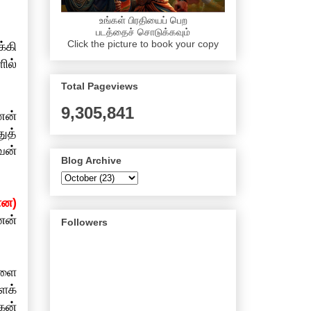
உங்கள் பிரதியைப் பெற
படத்தைச் சொடுக்கவும்
Click the picture to book your copy
்கி
ில்
Total Pageviews
9,305,841
ணன்
ுத்
வன்
Blog Archive
ான)
னன்
Followers
களை
ளக்
கன்