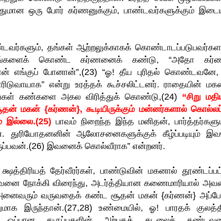
னதுமான ஒரு போர் கர்ணனுக்கும், பாண்டவர்களுக்கும் இடைய
பாண்டவர்களும், தங்கள் ஆற்றலுக்காகக் கொண்டாடப்படுபவர்க
க் கரங்களைக் கொண்ட கர்ணனைக் கண்டு, “அதோ கர்
்ணன் எங்குப் போனான்”,(23) “ஓ! தீய புரிதல் கொண்டவனே,
ரிடுவாயாக” என்று உரத்தக் கூச்சலிட்டனர். ராதையின் ம
ங்கள் கண்களை அகல விரித்துக் கொண்டு,(24)
“சிறு மதிய
ன் மகன் {கர்ணன்}, கூடியிருக்கும் மன்னர்களால் கொல்லப
 இல்லை.(25)
பாவம் நிறைந்த இந்த மனிதன், பார்த்தர்களு
ான். துரியோதனனின் ஆலோசனைகளுக்குக் கீழ்ப்படியும் இ
ுப்பவன்.(26) இவனைக் கொல்வீராக” என்றனர்.
த்திரியத் தேர்வீரர்கள், பாண்டுவின் மகனால் தூண்டப்பட்
னை நோக்கி விரைந்து, அடர்த்தியான கணைமாரியால் அ
 அனைவரும் வருவதைக் கண்ட சூதன் மகன் {கர்ணன்} அப்ப
ாக இருந்தான்.(27,28) உண்மையில், ஓ! பாரதக் குலத்த
ு ஒப்பான துருப்புகளின் அற்புதக் கடலைக் கண்டவனு