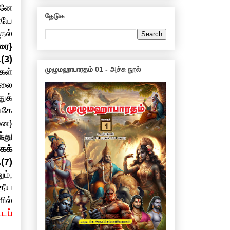
வனே
தேடுக
ையே
தல்
ரை}
(3)
முழுமஹாபாரதம் 01 - அச்சு நூல்
கள்
றலை
துக்
்கே
னை}
ந்து
கக்
(7)
ம்,
தீய
ில்
டப்