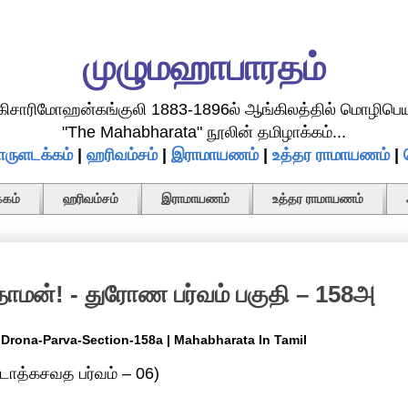
முழுமஹாபாரதம்
.கிசாரிமோஹன்கங்குலி 1883-1896ல் ஆங்கிலத்தில் மொழிபெய
"The Mahabharata" நூலின் தமிழாக்கம்...
ருளடக்கம்
|
ஹரிவம்சம்
|
இராமாயணம்
|
உத்தர ராமாயணம்
|
கம்
ஹரிவம்சம்
இராமாயணம்
உத்தர ராமாயணம்
ாமன்! - துரோண பர்வம் பகுதி – 158அ
 Drona-Parva-Section-158a | Mahabharata In Tamil
ோத்கசவத பர்வம் – 06)