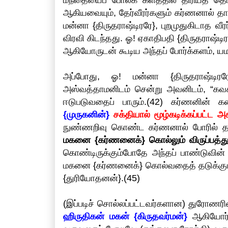
மந்தையைப் போலக் களத்தில் திரியத் த
ஆகியவையும், தேர்வீரர்களும் கர்ணனால் தாக
மன்னா {திருதராஷ்டிரரே}, புறமுதுகிடாத 
விரவி கிடந்தது. ஓ! ஏகாதிபதி {திருதராஷ்டி
ஆகியோருடன் கூடிய அந்தப் போர்க்களம், யம
அப்போது, ஓ! மன்னா {திருதராஷ்டிர
அஸ்வத்தாமனிடம் சென்று அவனிடம், “கவச
ஈடுபடுவதைப் பாரும்.(42) கர்ணனின் 
{முருகனின்}
சக்தியால் மூழ்கடிக்கப்பட்ட
நுண்ணறிவு கொண்ட கர்ணனால் போரில் தன
மகனை {கர்ணனைக்} கொல்லும் விருப்பத்த
கொண்டிருக்கும்போதே அந்தப் பாண்டுவின்
மகனை {கர்ணனைக்} கொல்வதைத் தடுக்கும்
{துரியோதனன்}.(45)
(இப்படிச் சொல்லப்பட்டவர்களான) துரோணரின்
ஹிருதிகன் மகன் {கிருதவர்மன்}
ஆகியோர்