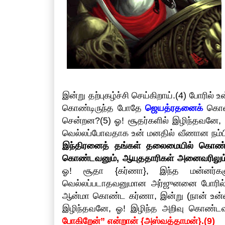
இன்று தற்புகழ்ச்சி செய்கிறாய்.(4) போரில
கொண்டிருந்த போதே
ஜெயத்ரதனைக்
கொன்
சென்றன?(5) ஓ! சூதர்களில் இழிந்தவனே,
வெல்லப்போவதாக உன் மனதில் வீணான நம்ப
இந்திரனைத் தங்கள் தலைமையில் கொண்ட
கொண்டவனும், ஆயுததாரிகள் அனைவரிலும
ஓ! சூதா {கர்ணா}, இந்த மன்னர்கள
வெல்லப்படாதவனுமான அர்ஜுனனை போரில் 
ஆன்மா கொண்ட கர்ணா, இன்று (நான் உன்னை
இழிந்தவனே, ஓ! இழிந்த அறிவு கொண்
போகிறேன்” என்றான் {அஸ்வத்தாமன்}.(9)