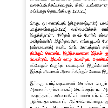
வகைப்படுத்தப்படுவதும், மிகப் பயங்கரமா
அப்போது தொடங்கியது.(20,21)
பிறகு, ஓ! ஏகாதிபதி {திருதராஷ்டிரரே}, 
பாஞ்சாலர்களும்,(22) வலிமைமிக்க
இருக்கிறான்”, “இந்தக் கடும் போரில் கர
மனிதர்களில் இழிந்தவனே, எங்களுடன் போ
{கர்ணனைக்} கண்ட பிறர், கோபத்தால் த
திமிரும் கொண்ட இழிந்தவனான இந்தச் சூத
வேண்டும். இவன் வாழ வேண்டிய அவசியம்
எப்போதும் மிகுந்த பகையுடன் இருக்கிற
இந்தத் தீமைகள் அனைத்திற்கும் வேராக இர
இத்தகு வார்த்தைகளைச் சொன்ன பெரும் க்ஷ
அவனைக் {கர்ணனைக்} கொல்வதற்காக அவ
மறைத்தனர். வலிமைமிக்கப் பாண்டவர்கள்
நடுங்காதவனாகவும், அச்சங்கொள்ளாதவனும
காளையே {திருதராஷ்டிரரே}, யமனுக்க