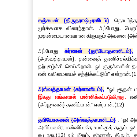
சஞ்சயன் {திருதராஷ்டிரனிடம்}
தொடர்ந்த
மூர்க்கமாக விரைந்தான். அப்போது, பெர
முதன்மையானவரான கிருபரும் அவனை {அஸ்வ
அப்போது
கர்ணன் {துரியோதனனிடம்},
“
{அஸ்வத்தாமன்}, தன்னைத் துணிச்சல்மிக்
தற்புகழ்ச்சி செய்கிறான். ஓ! குருக்க
என் வலிமையைச் சந்திக்கட்டும்” என்றான்.(1
அஸ்வத்தாமன் {கர்ணனிடம்},
“ஓ! சூதன் ம
இஃது எங்களால் மன்னிக்கப்படுகிறது.
எனின
{அர்ஜுனன்} தணிப்பான்” என்றான்.(12)
துரியோதனன் {அஸ்வத்தாமனிடம்}
, “ஓ! அ
அளிப்பவரே, மன்னிப்பதே உமக்குத் தகும். ஓ
கூடாது.(13) உம் மீதும், கர்ணன், கிருபர்