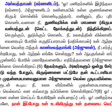
அஸ்வத்தாமன் {கர்ணனிடம்},
“ஓ! மனிதர்களில் இழிந்த
{கர்ணா}, அர்ஜுனனிடம் உண்மையில் உள்ள குணங்கள
கிருபர் சொல்லிக் கொண்டிருந்தார். எனினும், தீய புரி
கொண்டவனான நீ,
துணிவுமிக்க என் மாமனை {கிருப
வன்மத்துடன் {கெட்ட நோக்கத்துடன்} நிந்திக்கிறாய்.
செருக்கும், துடுக்கும் கொண்ட நீ, உலகத்தின் வில்லாளி
எவரையும் போரில் கருதிப்பாராமல் {மதிக்காமல்} உன் ஆற்
் உன்னை வென்ற அந்தக்
காண்டீவந்தாங்கி {அர்ஜுனன்},
நீ பார்த்
றபோது, உன் ஆற்றல் எங்கே சென்றது? உன் ஆயுதங்கள் எங
 முன்னர்ப் போரில் மகாதேவனையே எதிர்த்தவனை {அர்ஜுன
ிக்கை கொள்கிறாய்.(6)
தேவர்களும், அசுரர்களும் ஒன்று சேர்
ு வந்த போதும், கிருஷ்ணனை மட்டுமே தன் கூட்டாளியா
் முதன்மையானவனுமான அர்ஜுனனை வெல்ல முடியவில்லை.
ுடன் கூடிய நீ, உலக வீரர்களில் முதன்மையானவனு
வெல்வாய் என எவ்வாறு நம்பிக்கை கொள்கிறாய்?(8) ஓ! 
 என்ன செய்யப் போகிறேன் என்பதைப்) பார். ஓ! மனிதர்கள
டவனே,
நான் இப்போது உன் உடலிலிருந்து உன் தலையை வெட்