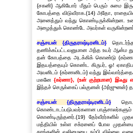
{சகனி} ஆகியோர் மீதும் பெரும் சுமை இரு
கோபத்தை விடுவீராக.(14) அதோ, ராதையின் 
அனைத்தும் வந்து கொண்டிருக்கின்றன. 
அழைத்துக் கொண்டே அவர்கள் வருகின்றனர்
சஞ்சயன் {திருதராஷ்டிரனிடம்}
தொடர்ந்தா
தணிக்கப்பட்டவனுமான அந்த உயர் ஆன்ம துர
தன் கோபத்தை அடக்கிக் கொண்டு (கர்ண
இதயத்தையும் கொண்ட கிருபர், ஓ! ஏகாதிப
அவனிடம் {கர்ணனிடம்} வந்து இவ்வார்த்தை
மகனே
{கர்ணா}, (உன் குற்றமான) இஃது எங
இந்தச் செருக்கைப் பல்குனன் {அர்ஜுனன்} தண
சஞ்சயன் {திருதராஷ்டிரனிடம்}
தொடர்ந
கொண்டாடப்படுபவர்களான பாஞ்சாலர்களும் ஒன
கொண்டிருந்தனர்.(19) தேர்வீரர்களில் ம
மத்தியில் உள்ள சக்ரனைப் போல முதன்மை
கரங்களின் வலிமையை நம்பி வில்லை வளைத்