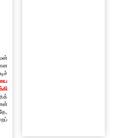
மன்
லான
ிச்
ியை
்கி
்தத்
னன்
தே,
ைப்