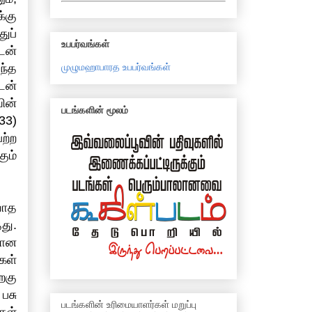
்கு
ுப்
உபபர்வங்கள்
டன்
முழுமஹாபாரத உபபர்வங்கள்
ந்த
டன்
ின்
படங்களின் மூலம்
33)
ற்ற
ும்
யாத
து.
மான
கள்
றகு
பசு
படங்களின் உரிமையாளர்கள் மறுப்பு