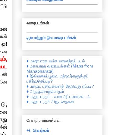
ில்
வரைபடங்கள்
ளான
ணன்
குல மற்றும் நில வரைபடங்கள்
 ஓ!
கனை
ும்,
♦ மஹாபாரத வம்ச வரலாற்றுப் படம்
♦ மகாபாரத வரைபடங்கள் (Maps from
்பட
Mahabharata)
டன்
♦ இவ்வலைப்பூவை மற்றவர்களுக்குப்
பகிர்வதெப்படி?
வனே
♦ பழைய பதிவுகளைத் தேடுவது எப்படி?
♦ அருஞ்சொற்பொருள்
♦ மஹாபாரதம் - கால அட்டவணை - 1
♦ மஹாபாரதச் சிறுகதைகள்
டு,
வனை
ோது
பெயர்க்காரணங்கள்
ின்
+/- பெயர்கள்
ம்,