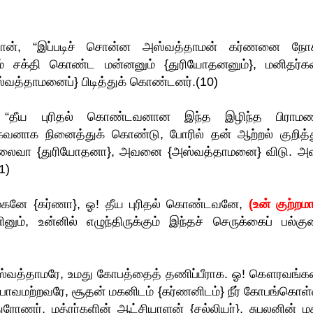
ான், “இப்படிச் சொன்ன அஸ்வத்தாமன் கர்ணனை நோக
ும் சக்தி கொண்ட மன்னனும் {துரியோதனனும்}, மனிதர்கள
த்தாமனைப்} பிடித்துக் கொண்டனர்.(10)
தீய புரிதல் கொண்டவனான இந்த இழிந்த பிராம
கவனாக நினைத்துக் கொண்டு, போரில் தன் ஆற்றல் குறித்த
ளின் தலைவா {துரியோதனா}, அவனை {அஸ்வத்தாமனை} விடு. அ
1)
கனே {கர்ணா}, ஓ! தீய புரிதல் கொண்டவனே,
(உன் குற்றம
ும், உன்னில் எழுந்திருக்கும் இந்தச் செருக்கைப் பல்கு
ஸ்வத்தாமரே, உமது கோபத்தைத் தணிப்பீராக. ஓ! கௌரவங்
! பாவமற்றவரே, சூதன் மகனிடம் {கர்ணனிடம்} நீர் கோபங்கொள்
, துரோணர், மத்ரர்களின் ஆட்சியாளன் {சல்லியர்}, சுபலனின் ம