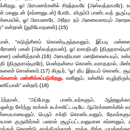
க்கிறது. ஓ! பிராமணர்களில் சிறந்தவரே {அஸ்வத்தாமரே}, உ
மகனுடன் {கர்ணனுடன்} போரிட விரும்பி பாண்டவத் துருப்பு
உண்மையில், ஓ! பிராமணரே, அதோ நம் அனைவரையும் அறைக
” என்றான் {துரியோதனன்}.(15)
ன், “கடுஞ்சினம் கொண்டிருந்தவனும், இப்படி மன்னன
ோணர் மகன் {அஸ்வத்தாமன்}, ஓ! ஏகாதிபதி {திருதராஷ்டிரர
னை) மன்னித்தான்.(16) அமைதியான மனநிலையையும், உன
தி {திருதராஷ்டிரரே}, மென்தன்மை கொண்டவராததால், மீண்ட
களைச் சொன்னார்.(17) கிருபர், “ஓ! தீய இதயம் கொண்ட சூ
்களால் மன்னிக்கப்படுகிறது.
எனினும், உன்னில் எழுந்திருக்
ிப்பான்” என்றார்.(18)
்தான், “அப்போது பாண்டவர்களும், ஆற்றலுக்கா
்று சேர்ந்து உரக்கக் கூச்சலிட்டபடியே ஆயிரக்கணக்கில் வந
ுதன்மையானவனும், பெரும் சக்தி கொண்டவனும், தேவர்களுக
யான குருவீரர்கள் பலரால் சூழப்பட்டவனுமான கர்ணனும், 
துக் கொண்டு காத்திருந்தான். உரத்த சிங்க முழக்கங்கள