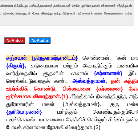
கர்ணனை நிந்திப்பது; அஸ்வத்தாமனைத் தணிவடையச் செய்த துரியோதனன்; கர்ணனைச் சீற்றத்துடன்
ுத்திய கர்ணன்; கர்ணனுடன் மோத விரைந்து வந்த அர்ஜுனன்; கர்ணனைக் காக்க கௌரவர்களை ஏவிய
NoVideo
NoAudio
சஞ்சயன் {திருதராஷ்டிரனிடம்}
சொன்னான், “தன் மா
{கிருபர்},
கடுமையான மற்றும் அவமதிக்கும் வகையி
வார்த்தைளில் சூதனின் மகனால்
{கர்ணனால்}
இப்பட
சொல்லப்படுவதைக் கண்ட
அஸ்வத்தாமன்,
தன் கத்த
உயர்த்திக் கொண்டு, பின்னவனை {கர்ணனை} நோக
மூர்க்கமாக விரைந்தான்.(1)
சீற்றத்தால் நிறைந்திருந்த அந
துரோணரின் மகன் {அஸ்வத்தாமன்}, குரு மன்
{துரியோதனன்}
பார்த்துக் கொண்டிருக்கும்போ
மதங்கொண்ட யானையை நோக்கிச் செல்லும் சிங்கம் ஒன்ற
போலக் கர்ணனை நோக்கி விரைந்தான்.(2)