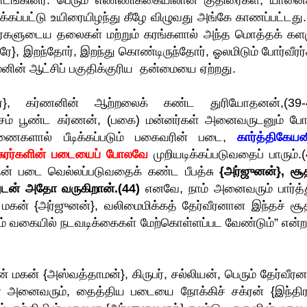
ொடங்கினர். பெரும் எண்ணிக்கையிலான குதிரைகள், யானை
்கப்பட்டு உயிரையிழந்து கீழே விழுவது அங்கே காணப்பட்டது.
வீரர்களுடைய தலைகள் மற்றும் கரங்களால் அந்த மொத்தக் களம
ரரே}, இறந்தோர், இறந்து கொண்டிருந்தோர், ஓலமிடும் போர்வீரர
னின் ஆட்சிப் பகுதிக்குரிய தன்மையை ஏற்றது.
ரே}, கர்ணனின் ஆற்றலைக் கண்ட துரியோதனன்,(39-
ம் பூண்ட கர்ணன், (பகை) மன்னர்கள் அனைவருடனும் போர
கணைகளால் பீடிக்கப்படும் பகைவரின் படை,
கார்த்திகேயன
 அசுரர்களின் படையைப் போலவே
முறியடிக்கப்படுவதைப் பாரும்.(
் படை வெல்லப்படுவதைக் கண்ட பீபத்சு
{அர்ஜுனன்}, சூ
ுடன் அதோ வருகிறான்.(44)
எனவே, நாம் அனைவரும் பார்த்த
 மகன் {அர்ஜுனன்}, வலிமைமிக்கத் தேர்வீரனான இந்தச் சூ
 வகையில் நடவடிக்கைகள் மேற்கொள்ளப்பட வேண்டும்” என்ற
 மகன் {அஸ்வத்தாமன்}, கிருபர், சல்லியன், பெரும் தேர்வீர
 அனைவரும், தைத்திய படையை நோக்கிச் சக்ரன் {இந்திர