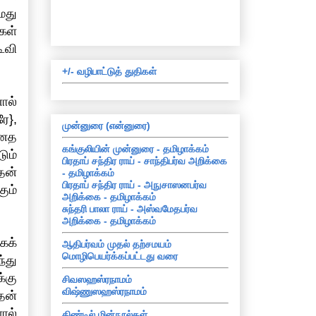
மது
கள்
ூவி
+/- வழிபாட்டுத் துதிகள்
ால்
ே},
முன்னுரை (என்னுரை)
்னத
கங்குலியின் முன்னுரை - தமிழாக்கம்
ும்
பிரதாப் சந்திர ராய் - சாந்திபர்வ அறிக்கை
தன்
- தமிழாக்கம்
பிரதாப் சந்திர ராய் - அநுசாஸனபர்வ
கும்
அறிக்கை - தமிழாக்கம்
சுந்தரி பாலா ராய் - அஸ்வமேதபர்வ
அறிக்கை - தமிழாக்கம்
கக்
ஆதிபர்வம் முதல் தற்சமயம்
மொழிபெயர்க்கப்பட்டது வரை
்து
்கு
சிவஸஹஸ்ரநாமம்
விஷ்ணுஸஹஸ்ரநாமம்
தன்
ால்
கிண்டில் மின்நூல்கள்