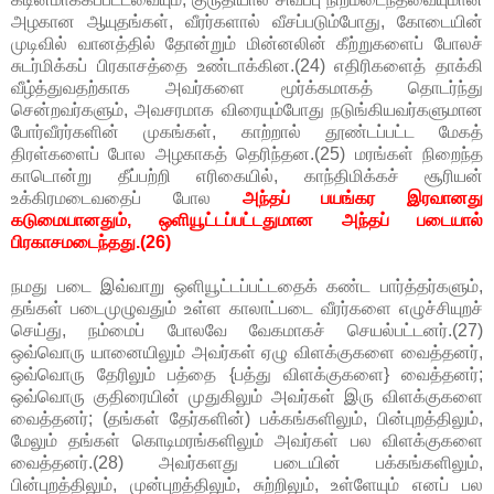
அழகான ஆயுதங்கள், வீரர்களால் வீசப்படும்போது, கோடையின்
முடிவில் வானத்தில் தோன்றும் மின்னலின் கீற்றுகளைப் போலச்
சுடர்மிக்கப் பிரகாசத்தை உண்டாக்கின.(24) எதிரிகளைத் தாக்கி
வீழ்த்துவதற்காக அவர்களை மூர்க்கமாகத் தொடர்ந்து
சென்றவர்களும், அவசரமாக விரையும்போது நடுங்கியவர்களுமான
போர்வீரர்களின் முகங்கள், காற்றால் தூண்டப்பட்ட மேகத்
திரள்களைப் போல அழகாகத் தெரிந்தன.(25) மரங்கள் நிறைந்த
காடொன்று தீப்பற்றி எரிகையில், காந்திமிக்கச் சூரியன்
உக்கிரமடைவதைப் போல
அந்தப் பயங்கர இரவானது
கடுமையானதும், ஒளியூட்டப்பட்டதுமான அந்தப் படையால்
பிரகாசமடைந்தது.(26)
நமது படை இவ்வாறு ஒளியூட்டப்பட்டதைக் கண்ட பார்த்தர்களும்,
தங்கள் படைமுழுவதும் உள்ள காலாட்படை வீரர்களை எழுச்சியுறச்
செய்து, நம்மைப் போலவே வேகமாகச் செயல்பட்டனர்.(27)
ஒவ்வொரு யானையிலும் அவர்கள் ஏழு விளக்குகளை வைத்தனர்,
ஒவ்வொரு தேரிலும் பத்தை {பத்து விளக்குகளை} வைத்தனர்;
ஒவ்வொரு குதிரையின் முதுகிலும் அவர்கள் இரு விளக்குகளை
வைத்தனர்; (தங்கள் தேர்களின்) பக்கங்களிலும், பின்புறத்திலும்,
மேலும் தங்கள் கொடிமரங்களிலும் அவர்கள் பல விளக்குகளை
வைத்தனர்.(28) அவர்களது படையின் பக்கங்களிலும்,
பின்புறத்திலும், முன்புறத்திலும், சுற்றிலும், உள்ளேயும் எனப் பல