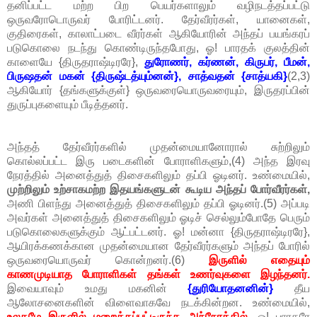
தனிப்பட்ட மற்ற பிற பெயர்களாலும் வழிநடத்தப்பட்டு
ஒருவரோடொருவர் போரிட்டனர். தேர்வீரர்கள், யானைகள்,
குதிரைகள், காலாட்படை வீரர்கள் ஆகியோரின் அந்தப் பயங்கரப்
படுகொலை நடந்து கொண்டிருந்தபோது, ஓ! பாரதக் குலத்தின்
காளையே {திருதராஷ்டிரரே},
துரோணர், கர்ணன், கிருபர், பீமன்,
பிருஷதன் மகன் {திருஷ்டத்யும்னன்}, சாத்வதன் {சாத்யகி}
(2,3)
ஆகியோர் {தங்களுக்குள்} ஒருவரையொருவரையும், இருதரப்பின்
துருப்புகளையும் பீடித்தனர்.
அந்தத் தேர்வீரர்களில் முதன்மையானோரால் சுற்றிலும்
கொல்லப்பட்ட இரு படைகளின் போராளிகளும்,(4) அந்த இரவு
நேரத்தில் அனைத்துத் திசைகளிலும் தப்பி ஓடினர். உண்மையில்,
முற்றிலும் உற்சாகமற்ற இதயங்களுடன் கூடிய அந்தப் போர்வீரர்கள்,
அணி பிளந்து அனைத்துத் திசைகளிலும் தப்பி ஓடினர்.(5) அப்படி
அவர்கள் அனைத்துத் திசைகளிலும் ஓடிச் செல்லும்போதே பெரும்
படுகொலைகளுக்கும் ஆட்பட்டனர். ஓ! மன்னா {திருதராஷ்டிரரே},
ஆயிரக்கணக்கான முதன்மையான தேர்வீரர்களும் அந்தப் போரில்
ஒருவரையொருவர் கொன்றனர்.(6)
இருளில் எதையும்
காணமுடியாத போராளிகள் தங்கள் உணர்வுகளை இழந்தனர்.
இவையாவும் உமது மகனின்
{துரியோதனனின்}
தீய
ஆலோசனைகளின் விளைவாகவே நடக்கின்றன. உண்மையில்,
உலகமே இருளில் மறைக்கப்பட்டிருந்த அந்நேரத்தில்,
ஓ! பாரதரே