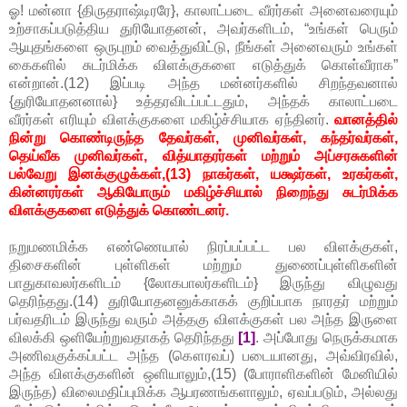
ஓ! மன்னா {திருதராஷ்டிரரே}, காலாட்படை வீரர்கள் அனைவரையும்
உற்சாகப்படுத்திய துரியோதனன், அவர்களிடம், “உங்கள் பெரும்
ஆயுதங்களை ஒருபுறம் வைத்துவிட்டு, நீங்கள் அனைவரும் உங்கள்
கைகளில் சுடர்மிக்க விளக்குகளை எடுத்துக் கொள்வீராக”
என்றான்.(12) இப்படி அந்த மன்னர்களில் சிறந்தவனால்
{துரியோதனனால்} உத்தரவிடப்பட்டதும், அந்தக் காலாட்படை
வீரர்கள் எரியும் விளக்குகளை மகிழ்ச்சியாக ஏந்தினர்.
வானத்தில்
நின்று கொண்டிருந்த தேவர்கள், முனிவர்கள், கந்தர்வர்கள்,
தெய்வீக முனிவர்கள், வித்யாதரர்கள் மற்றும் அப்சரசுகளின்
பல்வேறு இனக்குழுக்கள்,(13) நாகர்கள், யக்ஷர்கள், உரகர்கள்,
கின்னரர்கள் ஆகியோரும் மகிழ்ச்சியால் நிறைந்து சுடர்மிக்க
விளக்குகளை எடுத்துக் கொண்டனர்.
நறுமணமிக்க எண்ணெயால் நிரப்பப்பட்ட பல விளக்குகள்,
திசைகளின் புள்ளிகள் மற்றும் துணைப்புள்ளிகளின்
பாதுகாவலர்களிடம் {லோகபாலர்களிடம்} இருந்து விழுவது
தெரிந்தது.(14) துரியோதனனுக்காகக் குறிப்பாக நாரதர் மற்றும்
பர்வதரிடம் இருந்து வரும் அத்தகு விளக்குகள் பல அந்த இருளை
விலக்கி ஒளியேற்றுவதாகத் தெரிந்தது
[1]
. அப்போது நெருக்கமாக
அணிவகுக்கப்பட்ட அந்த (கௌரவப்) படையானது, அவ்விரவில்,
அந்த விளக்குகளின் ஒளியாலும்,(15) (போராளிகளின் மேனியில்
இருந்த) விலைமதிப்புமிக்க ஆபரணங்களாலும், ஏவப்படும், அல்லது