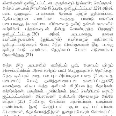
விளக்குகள் ஒளியூட்டப்பட்டன. குருக்களும் இவ்வாறே செய்ததால்,
அந்தப் படைகள் இரண்டும் இப்படியே ஒளியூட்டப்பட்டன.(29) அந்தப்
படை முழுவதும், யானைகள், தேர்கள் மற்றும் குதிரைப்படை
ஆகியவற்றுடன் காலாட்படை கலந்தது. பாண்டு மகனின்
படையானது, (காலாட்படை வீரர்களைத் தவிர) தங்கள் கைகளில்
சுடர்மிக்கப் பந்தங்களுடன் நின்று கொண்டிருந்த பிறராலும்
ஒளியூட்டப்பட்டது.(30) அந்தப் படையானது, நாளை
உண்டாக்குபவனின் {சூரியனின்} கண்கவரும் கதிர்களால்
ஒளியூட்டப்படுவதைப் போல அந்த விளக்குகளால் இரு மடங்கு
ஒளியூட்டப்படு சுடர்மிக்க நெருப்பைப் போலக் கடுமையாகப்
பிரகாசித்தது.(31)
அந்த இரு படைகளின் காந்தியும் பூமி, ஆகாயம் மற்றும்
திசைப்புள்ளிகள் அனைத்திலும் பரவி பெருகுவதாகத் தெரிந்தது.
அந்த ஒளியால் உமது படையும் அவர்களுடையதை {அவர்களது
படையைப்} போலத் தனித்தன்மையுடன் காணப்பட்டது.(32)
வானத்தை எட்டிய அந்த ஒளியால் விழிப்படைந்த தேவர்கள்,
கந்தர்வர்கள், யக்ஷர்கள், முனிவர்கள், (தவ) வெற்றியால் மகுடம்
சூட்டப்பட்டவர்கள், அப்சரஸ்கள் ஆகியோர் அனைவரும் அங்கே
வந்தனர்.(33) அப்போது, தேவர்கள், கந்தர்வர்கள், யக்ஷர்கள்,
முனிவர்கள், (தவ) வெற்றியால் மகுடம் சூட்டப்பட்டவர்கள்,
அப்சரஸ்கள், தேவலோகத்திற்குள் நுழையப்போகும் கொல்லப்பட்ட