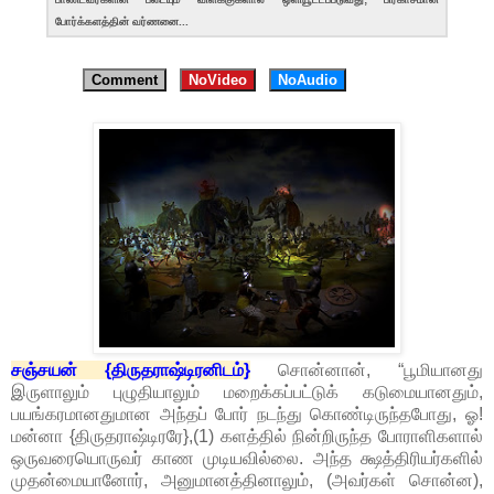
போர்க்களத்தின் வர்ணனை...
Comment
NoVideo
NoAudio
சஞ்சயன் {திருதராஷ்டிரனிடம்}
சொன்னான், “பூமியானது
இருளாலும் புழுதியாலும் மறைக்கப்பட்டுக் கடுமையானதும்,
பயங்கரமானதுமான அந்தப் போர் நடந்து கொண்டிருந்தபோது, ஓ!
மன்னா {திருதராஷ்டிரரே},(1) களத்தில் நின்றிருந்த போராளிகளால்
ஒருவரையொருவர் காண முடியவில்லை. அந்த க்ஷத்திரியர்களில்
முதன்மையானோர், அனுமானத்தினாலும், (அவர்கள் சொன்ன),