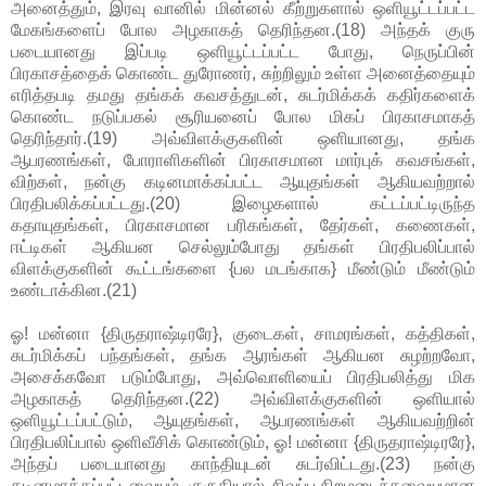
அனைத்தும், இரவு வானில் மின்னல் கீற்றுகளால் ஒளியூட்டப்பட்ட
மேகங்களைப் போல அழகாகத் தெரிந்தன.(18) அந்தக் குரு
படையானது இப்படி ஒளியூட்டப்பட்ட போது, நெருப்பின்
பிரகாசத்தைக் கொண்ட துரோணர், சுற்றிலும் உள்ள அனைத்தையும்
எரித்தபடி தமது தங்கக் கவசத்துடன், சுடர்மிக்கக் கதிர்களைக்
கொண்ட நடுப்பகல் சூரியனைப் போல மிகப் பிரகாசமாகத்
தெரிந்தார்.(19) அவ்விளக்குகளின் ஒளியானது, தங்க
ஆபரணங்கள், போராளிகளின் பிரகாசமான மார்புக் கவசங்கள்,
விற்கள், நன்கு கடினமாக்கப்பட்ட ஆயுதங்கள் ஆகியவற்றால்
பிரதிபலிக்கப்பட்டது.(20) இழைகளால் கட்டப்பட்டிருந்த
கதாயுதங்கள், பிரகாசமான பரிகங்கள், தேர்கள், கணைகள்,
ஈட்டிகள் ஆகியன செல்லும்போது தங்கள் பிரதிபலிப்பால்
விளக்குகளின் கூட்டங்களை {பல மடங்காக} மீண்டும் மீண்டும்
உண்டாக்கின.(21)
ஓ! மன்னா {திருதராஷ்டிரரே}, குடைகள், சாமரங்கள், கத்திகள்,
சுடர்மிக்கப் பந்தங்கள், தங்க ஆரங்கள் ஆகியன சுழற்றவோ,
அசைக்கவோ படும்போது, அவ்வொளியைப் பிரதிபலித்து மிக
அழகாகத் தெரிந்தன.(22) அவ்விளக்குகளின் ஒளியால்
ஒளியூட்டப்பட்டும், ஆயுதங்கள், ஆபரணங்கள் ஆகியவற்றின்
பிரதிபலிப்பால் ஒளிவீசிக் கொண்டும், ஓ! மன்னா {திருதராஷ்டிரரே},
அந்தப் படையானது காந்தியுடன் சுடர்விட்டது.(23) நன்கு
கடினமாக்கப்பட்டவையும், குருதியால் சிவப்பு நிறமடைந்தவையுமான