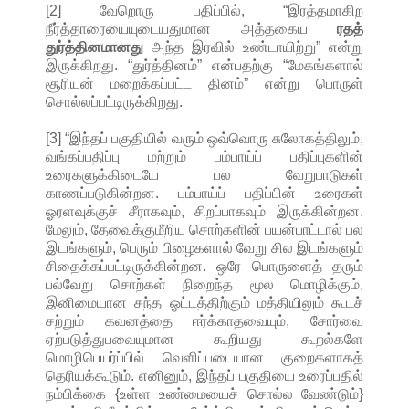
[2] வேறொரு பதிப்பில், “இரத்தமாகிற
நீர்த்தாரையையுடையதுமான அத்தகைய
ரதத்
துர்த்தினமானது
அந்த இரவில் உண்டாயிற்று” என்று
இருக்கிறது. “துர்த்தினம்” என்பதற்கு “மேகங்களால்
சூரியன் மறைக்கப்பட்ட தினம்” என்று பொருள்
சொல்லப்பட்டிருக்கிறது.
[3] “இந்தப் பகுதியில் வரும் ஒவ்வொரு சுலோகத்திலும்,
வங்கப்பதிப்பு மற்றும் பம்பாய்ப் பதிப்புகளின்
உரைகளுக்கிடையே பல வேறுபாடுகள்
காணப்படுகின்றன. பம்பாய்ப் பதிப்பின் உரைகள்
ஓரளவுக்குச் சீராகவும், சிறப்பாகவும் இருக்கின்றன.
மேலும், தேவைக்குமீறிய சொற்களின் பயன்பாட்டால் பல
இடங்களும், பெரும் பிழைகளால் வேறு சில இடங்களும்
சிதைக்கப்பட்டிருக்கின்றன. ஒரே பொருளைத் தரும்
பல்வேறு சொற்கள் நிறைந்த மூல மொழிக்கும்,
இனிமையான சந்த ஓட்டத்திற்கும் மத்தியிலும் கூடச்
சற்றும் கவனத்தை ஈர்க்காதவையும், சோர்வை
ஏற்படுத்துபவையுமான கூறியது கூறல்களே
மொழிபெயர்ப்பில் வெளிப்படையான குறைகளாகத்
தெரியக்கூடும். எனினும், இந்தப் பகுதியை உரைப்பதில்
நம்பிக்கை {உள்ள உண்மையைச் சொல்ல வேண்டும்}