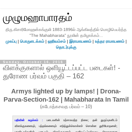
முழுமஹாபாரதம்
திரு.கிசாரிமோஹன்கங்குலி 1883-1896ல் ஆங்கிலத்தில் மொழிபெயர்த்த
"The Mahabharata" நூலின் தமிழாக்கம்...
முகப்பு
|
பொருளடக்கம்
|
ஹரிவம்சம்
|
இராமாயணம்
|
உத்தர ராமாயணம்
|
தொடர்புக்கு
Sunday, October 16, 2016
விளக்குகளால் ஒளியூட்டப்பட்ட படைகள்! -
துரோண பர்வம் பகுதி – 162
Armys lighted up by lamps! | Drona-
Parva-Section-162 | Mahabharata In Tamil
(கடோத்கசவத பர்வம் – 10)
பதிவின் சுருக்கம் :
படைகளின் உற்சாகமற்ற நிலை; தன் துருப்புகளிடம்
விளக்குகளையும், பந்தங்களையும் எடுத்துக்கொள்ளச் சொன்ன துரியோதனன்;
பாண்டவர்களின் படையும் விளக்குகளால் ஒளியூட்டப்படுவது; பிரகாசமான