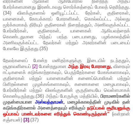
வீரர்களின் ஆவிகள் ஆகியோரால் நிறைந்த அந்தப்
போர்க்களமானது இரண்டாவது சொர்க்கத்தைப் போலத் தெரிந்தது.
(34) விளக்குகளால் ஒளியூட்டப்பட்ட தேர்கள், குதிரைகள்,
யானைகள், கோபக்காரப் போராளிகள், கொல்லப்பட்ட, அல்லது
மூர்க்கமாகத் திரியும் குதிரைகள் நிறைந்ததும், அணிவகுக்கப்பட்ட
போர்வீரர்கள், குதிரைகள், யானைகள் ஆகியவற்றைக்
கொண்டதுமான அந்தப் பரந்த படையானது, பழங்காலத்தில்
அணிவகுக்கப்பட்ட தேவர்கள் மற்றும் அசுரர்களின் படையைப்
போலவே இருந்தது.(35)
தேவர்களைப் போன்ற மனிதர்களுக்கு இடையில் நடந்ததும்,
சூறாவளியைப்
[2]
போன்றதுமான
அந்த இரவு போரானது,
விரையும்
ஈட்டிகளைக் கடுங்காற்றாகவும், பெருந்தேர்களை மேகங்களாகவும்,
குதிரைகள் மற்றும் யானைகளின் கணைப்பொலிகள் மற்றும்
பிளிறல்களை முழக்கங்களாகவும், கணைகளை மழையாகவும்,
போர்வீரர்கள் மற்றும் விலங்குகளின் குருதியையே வெள்ளமாகக்
கொண்டிருந்தது.(36) அந்தப் போருக்கு மத்தியில்,
பிராமணர்களில்
முதன்மையான
அஸ்வத்தாமன்,
மழைக்காலத்தின் முடிவில் தன்
கடுங்கதிர்களால் அனைத்தையும் எரிக்கும்
நடுப்பகல் சூரியனுக்கு
ஒப்பாகப் பாண்டவர்களை எரித்துக் கொண்டிருந்தான்”
{என்றான்
சஞ்சயன்}
[3]
.(37)