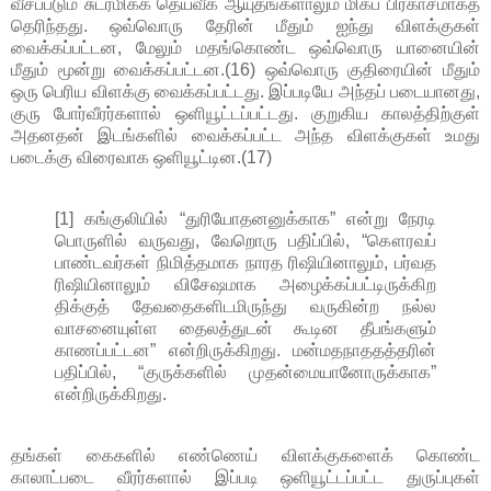
வீசப்படும் சுடர்மிக்க தெய்வீக ஆயுதங்களாலும் மிகப் பிரகாசமாகத்
தெரிந்தது. ஒவ்வொரு தேரின் மீதும் ஐந்து விளக்குகள்
வைக்கப்பட்டன, மேலும் மதங்கொண்ட ஒவ்வொரு யானையின்
மீதும் மூன்று வைக்கப்பட்டன.(16) ஒவ்வொரு குதிரையின் மீதும்
ஒரு பெரிய விளக்கு வைக்கப்பட்டது. இப்படியே அந்தப் படையானது,
குரு போர்வீரர்களால் ஒளியூட்டப்பட்டது. குறுகிய காலத்திற்குள்
அதனதன் இடங்களில் வைக்கப்பட்ட அந்த விளக்குகள் உமது
படைக்கு விரைவாக ஒளியூட்டின.(17)
[1] கங்குலியில் “துரியோதனனுக்காக” என்று நேரடி
பொருளில் வருவது, வேறொரு பதிப்பில், “கௌரவப்
பாண்டவர்கள் நிமித்தமாக நாரத ரிஷியினாலும், பர்வத
ரிஷியினாலும் விசேஷமாக அழைக்கப்பட்டிருக்கிற
திக்குத் தேவதைகளிடமிருந்து வருகின்ற நல்ல
வாசனையுள்ள தைலத்துடன் கூடின தீபங்களும்
காணப்பட்டன” என்றிருக்கிறது. மன்மதநாததத்தரின்
பதிப்பில், “குருக்களில் முதன்மையானோருக்காக”
என்றிருக்கிறது.
தங்கள் கைகளில் எண்ணெய் விளக்குகளைக் கொண்ட
காலாட்படை வீரர்களால் இப்படி ஒளியூட்டப்பட்ட துருப்புகள்