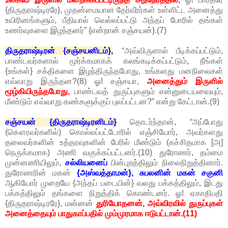
{திருதராஷ்டிரரே}, முதன்மையான தேர்வீரர்கள் உள்ளிட்ட அனைத்து
உயிரினங்களும், பீதியால் வெல்லப்பட்டு அந்தப் போரில் தங்கள்
உணர்வுகளை இழந்தனர்” {என்றான் சஞ்சயன்}.(7)
திருதராஷ்டிரன் {சஞ்சயனிடம்},
“அவ்விருளால் பீடிக்கப்பட்டும்,
பாண்டவர்களால் மூர்க்கமாகக் கலங்கடிக்கப்பட்டும், நீங்கள்
{உங்கள்} சக்திகளை இழந்திருந்தபோது, உங்களது மனநிலைகள்
எவ்வாறு இருந்தன?(8) ஓ! சஞ்சயா,
அனைத்தும் இருளில்
மூழ்கியிருந்தபோது,
பாண்டவத் துருப்புகளும் என்னுடையவையும்,
மீண்டும் எவ்வாறு கண்களுக்குப் புலப்பட்டன?” என்று கேட்டான்.(9)
சஞ்சயன் {திருதராஷ்டிரனிடம்}
தொடர்ந்தான், “அப்போது
(கௌரவர்களில்) கொல்லப்பட்டோரில் எஞ்சியோர், அவர்களது
தலைவர்களின் உத்தரவுகளின் பேரில் மீண்டும் (கச்சிதமாக [அ]
நெருக்கமாக) அணி வகுக்கப்பட்டனர்.(10) துரோணர், தம்மை
முன்னணியிலும்,
சல்லியனைப்
பின்புறத்திலும் நிலைநிறுத்தினார்.
துரோணரின் மகன்
{அஸ்வத்தாமன்}, சுபலனின் மகன் சகுனி
ஆகியோர் முறையே {அந்தப் படையின்} வலது பக்கத்திலும், இடது
பக்கத்திலும் தங்களை நிறுத்திக் கொண்டனர். ஓ! ஏகாதிபதி
{திருதராஷ்டிரரே}, மன்னன்
துரியோதனன், அவ்விரவில் துருப்புகள்
அனைத்தையும் பாதுகாப்பதில் மும்முரமாக ஈடுபட்டான்.(11)