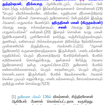
துத்தர்ஷமன், தீர்க்கபாகு
ஆகியோரிடமும், அவர்களைப் பின்
தொடர்ந்து வந்தோரிடமும் இவ்வார்த்தைகளைச் சொன்னான்:(19)
“பெரும் வீரமிக்கவர்களே, வீரர்களே, உறுதியான தீர்மானத்தோடு
போராடும் நீங்கள் அனைவரும் துரோணரைப் பின்புறத்தில் இருந்து
அவரைப் பாதுகாக்க வேண்டும்.
ஹிருதிகன் மகன் {கிருதவர்மன்}
அவரது வலது சக்கரத்தையும்,
சலன்
அவரது இடதையும்
பாதுகாப்பார்கள்” என்றான்.(20) இதைச் சொன்ன உமது மகன்
{துரியோதனன்}, முன்னோக்கி நகர்ந்து, எஞ்சியிருந்தவர்களும்,
துணிவும், வலிமையும் மிக்கவர்களுமான திரிகர்த்த தேர்வீரர்களை
முன்னணியில் நிறுத்தியபடி, அவர்களிடம்,(21) “ஆசான்
{துரோணர்} கருணைநிறைந்தவராக இருக்கிறார். பாண்டவர்களோ
உறுதிமிக்கப் பெரும் தீர்மானத்தோடு போரிடுகின்றனர். போரில்
எதிரிகளைக் கொல்லும்போது, ஒன்றாகச் சேர்ந்து அவரை
{துரோணரை} நன்கு பாதுகாப்பீராக.(22) துரோணர் போரில்
வலிமைமிக்கவராகவும், பெரும் கரநளினமும், பெரும் வீரமும்
கொண்டவராக இருக்கிறார். போரில் தேவர்களையே அவரால்
வெல்ல முடியும் எனும்போது, பாண்டவர்களையும், சோமகர்களையும்
குறித்து என்ன சொல்வது?(23)
[1]
துரோண பர்வம் 136ல்
விகர்ணன், சித்திரசேனன்
ஆகியோர் பீமனால் கொல்லப்பட்டதாக வருகிறது.