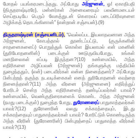
மோதல் பயங்கரமடைந்தது. அப்போது
அர்ஜுனன்,
ஓ! ஏகாதிபதி
{திருதராஷ்டிரரே}, மன்னர்கள் அனைவரையும் பலவீனமடையச்
செய்தபடியே பெரும் வேகத்துடன் கௌரவப் படைப்பிரிவுகளை
அழிக்கத் தொடங்கினான்” {என்றான் சஞ்சயன்}.(9)
திருதராஷ்டிரன் {சஞ்சயனிடம்},
“வெல்லப்பட இயலாதவனான அந்த
அர்ஜுனன், கோபத்தால் தூண்டப்பட்டு, (குருக்களின்
சாதனைகளைப்) பொறுத்துக் கொள்ள இயலாமல் என் மகனின்
{துரியோதனனின்} படைக்குள் ஊடுருவியபோது, உங்கள்
மனநிலைகள் எப்படி இருந்தன?(10) உண்மையில், அந்த
எதிரிகளை அழிப்பவன் {அர்ஜுனன்} தங்களுக்கு மத்தியில்
நுழைந்ததும், {என்} படைவீரர்கள் என்ன நினைத்தனர்? அப்போது
பின்பற்றத் தகுந்த நடவடிக்கைகள் எனத் துரியோதனன் எவற்றை
நினைத்தான்?(11) அந்த வீரனை {அர்ஜுனனை} எதிர்த்துப்
போரிடச் சென்ற அந்த எதிரிகளைத் தண்டிப்பவர்கள் யாவர்?
உண்மையில், வெண்குதிரைகளைக் கொண்ட அந்த அர்ஜுனன்
(நமது படைக்குள்) நுழைந்த போது,
துரோணரைப்
பாதுகாத்தவர்கள்
யாவர்?(12) துரோணரின் வலது சக்கரத்தையும், இடது
சக்கரத்தையும் பாதுகாத்தவர்கள் யாவர்? போரிட்டுக் கொண்டிருந்த
அந்த வீரரின் {துரோணரின்} பின்புறத்தைப் பாதுகாத்த வீரர்கள்
யாவர்?(13)