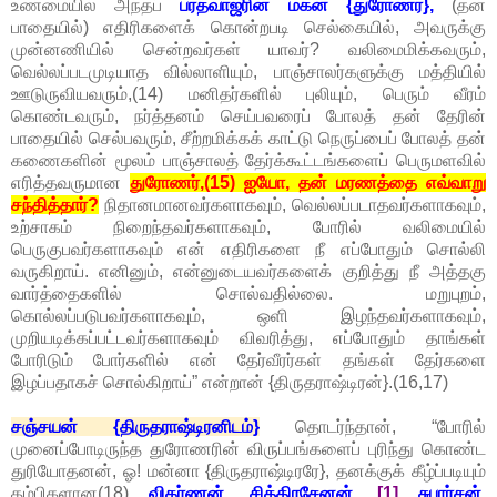
உண்மையில் அந்தப்
பரத்வாஜரின் மகன் {துரோணர்},
(தன்
பாதையில்) எதிரிகளைக் கொன்றபடி செல்கையில், அவருக்கு
முன்னணியில் சென்றவர்கள் யாவர்? வலிமைமிக்கவரும்,
வெல்லப்படமுடியாத வில்லாளியும், பாஞ்சாலர்களுக்கு மத்தியில்
ஊடுருவியவரும்,(14) மனிதர்களில் புலியும், பெரும் வீரம்
கொண்டவரும், நர்த்தனம் செய்பவரைப் போலத் தன் தேரின்
பாதையில் செல்பவரும், சீற்றமிக்கக் காட்டு நெருப்பைப் போலத் தன்
கணைகளின் மூலம் பாஞ்சாலத் தேர்க்கூட்டங்களைப் பெருமளவில்
எரித்தவருமான
துரோணர்,(15) ஐயோ, தன் மரணத்தை எவ்வாறு
சந்தித்தார்?
நிதானமானவர்களாகவும், வெல்லப்படாதவர்களாகவும்,
உற்சாகம் நிறைந்தவர்களாகவும், போரில் வலிமையில்
பெருகுபவர்களாகவும் என் எதிரிகளை நீ எப்போதும் சொல்லி
வருகிறாய். எனினும், என்னுடையவர்களைக் குறித்து நீ அத்தகு
வார்த்தைகளில் சொல்வதில்லை. மறுபுறம்,
கொல்லப்படுபவர்களாகவும், ஒளி இழந்தவர்களாகவும்,
முறியடிக்கப்பட்டவர்களாகவும் விவரித்து, எப்போதும் தாங்கள்
போரிடும் போர்களில் என் தேர்வீரர்கள் தங்கள் தேர்களை
இழப்பதாகச் சொல்கிறாய்” என்றான் {திருதராஷ்டிரன்}.(16,17)
சஞ்சயன் {திருதராஷ்டிரனிடம்}
தொடர்ந்தான், “போரில்
முனைப்போடிருந்த துரோணரின் விருப்பங்களைப் புரிந்து கொண்ட
துரியோதனன், ஓ! மன்னா {திருதராஷ்டிரரே}, தனக்குக் கீழ்ப்படியும்
தம்பிகளான(18)
விகர்ணன், சித்திரசேனன்,
[1]
சுபார்சன்,