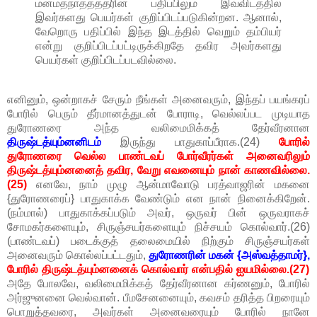
மன்மதநாததத்தரின் பதிப்பிலும் இவ்விடத்தில
இவர்களது பெயர்கள் குறிப்பிடப்படுகின்றன. ஆனால்,
வேறொரு பதிப்பில் இந்த இடத்தில் வெறும் தம்பியர்
என்று குறிப்பிடப்பட்டிருக்கிறதே தவிர அவர்களது
பெயர்கள் குறிப்பிடப்படவில்லை.
எனினும், ஒன்றாகச் சேரும் நீங்கள் அனைவரும், இந்தப் பயங்கரப்
போரில் பெரும் தீர்மானத்துடன் போராடி, வெல்லப்பட முடியாத
துரோணரை அந்த வலிமைமிக்கத் தேர்வீரனான
திருஷ்டத்யும்னனிடம்
இருந்து பாதுகாப்பீராக.(24)
போரில்
துரோணரை வெல்ல பாண்டவப் போர்வீரர்கள் அனைவரிலும்
திருஷ்டத்யும்னனைத் தவிர, வேறு எவனையும் நான் காணவில்லை.
(25)
எனவே, நாம் முழு ஆன்மாவோடு பரத்வாஜரின் மகனை
{துரோணரைப்} பாதுகாக்க வேண்டும் என நான் நினைக்கிறேன்.
(நம்மால்) பாதுகாக்கப்படும் அவர், ஒருவர் பின் ஒருவராகச்
சோமகர்களையும், சிருஞ்சயர்களையும் நிச்சயம் கொல்வார்.(26)
(பாண்டவப்) படைக்குத் தலைமையில் நிற்கும் சிருஞ்சயர்கள்
அனைவரும் கொல்லப்பட்டதும்,
துரோணரின் மகன் {அஸ்வத்தாமர்},
போரில் திருஷ்டத்யும்னனைக் கொல்வார் என்பதில் ஐயமில்லை.(27)
அதே போலவே, வலிமைமிக்கத் தேர்வீரனான கர்ணனும், போரில்
அர்ஜுனனை வெல்வான். பீமசேனனையும், கவசம் தரித்த பிறரையும்
பொறுத்தவரை, அவர்கள் அனைவரையும் போரில் நானே