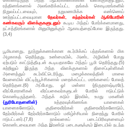
கொண்டிருந்த அந்த ஆயிரக்கணக்கான விளக்குகளுடனும்,
ரத்தினங்களால் அலங்கரிக்கப்பட்ட தங்கக் கொடிமரங்களில்
நிறுவப்பட்டவையும், நறுமணமிக்க எண்ணெய்
ஊற்றப்பட்டவையுமான
தேவர்கள், கந்தர்வர்கள் ஆகியோரின்
கண்கவரும் விளக்குகளுடனும்
கூடிய அந்தப் போர்க்களமானது,
நட்சத்திரங்களால் மினுமினுக்கும் ஆகாயத்தைப்போல இருந்தது.
(3,4)
பூமியானது, நூற்றுக்கணக்கான சுடர்மிக்கப் பந்தங்களால் மிக
அழகாகத் தெரிந்தது. உண்மையில், அண்ட அழிவின் போது
ஏற்படும் காட்டுத்தீயுடன் கூடியதாகவே அந்தப் பூமி தெரிந்தது.(5)
சுற்றிலும் இருந்த அந்த விளக்குகளால் திசைப்புள்ளிகள்
அனைத்தும் சுடர்விட்டெரிந்து, மழைக்காலத்தின் மாலை
வேளையில் விட்டிற்பூச்சிகளால் மறைக்கப்பட்ட மரங்களைப் போலத்
தெரிந்தன.(6) அப்போது, ஓ! மன்னா {திருதராஷ்டிரரே},
வீரப்போராளிகள் வீரப்பகைவர்களுடன் போரில் ஈடுபட்டுக்
கொண்டிருந்தனர். அந்தக் கடும் இரவில், உமது மகனின்
{துரியோதனனின்}
உத்தரவுக்கிணங்க யானைகள்
யானைகளோடும், குதிரைவீரர்கள் குதிரைவீரர்களோடும்,
தேர்வீரர்கள் தேர்வீரர்களோடும் மகிழ்ச்சியால் நிறைந்து போரில்
ஈடுபட்டனர்.(7,8) நால்வகைப் படைப்பிரிவுகளையும்
கொண்டவையான அந்த இரண்டு படைகளுக்கும் இடையில் நடந்த