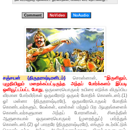
Comment
NoVideo
NoAudio
சஞ்சயன் {திருதராஷ்டிரனிடம்}
சொன்னான்,
“இருளிலும்,
புழுதியிலும் மறைக்கப்பட்டிருந்த அந்தப் போர்க்களம் இப்படி
ஒளியூட்டப்பட்ட போது,
ஒருவரையொருவர் உயிரை எடுக்க விரும்பிய
வீரமான போர்வீரர்கள் ஒருவரோடு ஒருவர் மோதிக் கொண்டனர்.(1)
ஓ! மன்னா {திருதராஷ்டிரரே}, ஒருவரோடொருவர் மோதிக்
கொண்டவர்களும், வேல்கள், வாள்கள் மற்றும் பிற ஆயுதங்களைக்
கொண்டவர்களுமான அந்தப் போராளிகள், சினத்தின்
ஆளுகையால் ஒருவரையொருவர் {முறைத்துப்} பார்த்துக்
கொண்டனர்.(2) ஓ! பாரதரே {திருதராஷ்டிரரே}, எங்கும் சுடர்விட்டுக்