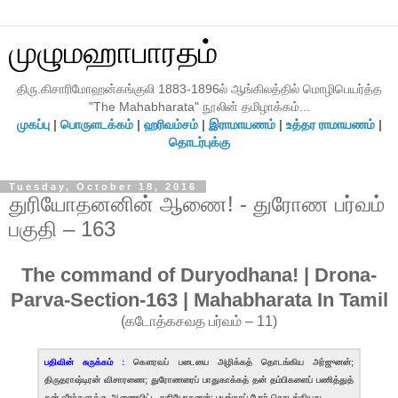
முழுமஹாபாரதம்
திரு.கிசாரிமோஹன்கங்குலி 1883-1896ல் ஆங்கிலத்தில் மொழிபெயர்த்த
"The Mahabharata" நூலின் தமிழாக்கம்...
முகப்பு
|
பொருளடக்கம்
|
ஹரிவம்சம்
|
இராமாயணம்
|
உத்தர ராமாயணம்
|
தொடர்புக்கு
Tuesday, October 18, 2016
துரியோதனனின் ஆணை! - துரோண பர்வம்
பகுதி – 163
The command of Duryodhana! | Drona-
Parva-Section-163 | Mahabharata In Tamil
(கடோத்கசவத பர்வம் – 11)
பதிவின் சுருக்கம் :
கௌரவப் படையை அழிக்கத் தொடங்கிய அர்ஜுனன்;
திருதராஷ்டிரன் விசாரணை; துரோணரைப் பாதுகாக்கத் தன் தம்பிகளைப் பணித்துத்
தன் வீரர்களுக்கு ஆணையிட்ட துரியோதனன்; பயங்கரப் போர் தொடங்கியது...