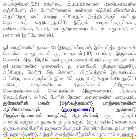
அடக்குவேன்.(28) சக்தியை இழப்பவர்களான பாண்டவர்களில்
எஞ்சியோர், பிற போர்வீரர்களால் எளிதாக வீழ்த்தப்படுவார்கள்.
அதன்பிறகு என் வெற்றி எப்போதும் நீடித்திருக்கும் என்பது
தெளிவாகத் தெரிகிறது.(29) இந்தக் காரணங்களுக்காக,
வலிமைமிக்கத் தேர்வீரரான துரோணரைப் போரில் பாதுகாப்பீராக”
என்றான் {துரியோதனன்}.
ஓ! பாரதர்களின் தலைவரே {திருதராஷ்டிரரே}, இவ்வார்த்தைகளைச்
சொன்ன உமது மகன் துரியோதனன்,(30) பயங்கர இருளைக்
கொண்ட அந்த இரவில் தன் துருப்புகளைப் போரிடத் தூண்டினான்.
ஓ! பாரதர்களின் தலைவரே, ஓ! ஏகாதிபதி {திருதராஷ்டிரரே},
அப்போது, வெற்றி மீது கொண்ட விருப்பத்தால் இயக்கப்பட்ட
அவ்விரு படைகளுக்கும் இடையில் ஒரு போர் தொடங்கியது.(31)
பல்வேறு விதங்களிலான ஆயுதங்களால், அர்ஜுனன்
கௌரவர்களையும், கௌரவர்கள் அர்ஜுனனையும் பீடிக்கத்
தொடங்கினர். அந்தப் போரில் நேரான கணைகளின் மழையால்,
துரோணரின் மகன் {அஸ்வத்தாமன்} பாஞ்சாலர்களின்
ஆட்சியாளனையும்
{துருபதனையும்},
துரோணர்
சிருஞ்சயர்களையும் மறைக்கத் தொடங்கினர்.
(ஒரு புறத்தில்)
பாண்டு மற்றும் பாஞ்சாலத் துருப்புகளும், (மறுபுறத்தில்) கௌரவத்
துருப்புகளும் போரில் ஒருவரையொருவர் கொன்ற போது, ஓ! பாரதரே
{திருதராஷ்டிரரே}, அந்தக் களத்தில் சீற்றமிக்க ஆரவாரம் எழுந்தது.