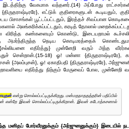
த இடத்திற்கு வேகமாக வந்தனர்.(14) அப்போது ராட்சசர்கள
ிருதராஷ்டிரரே}, எட்டுக் குதிரைகளுடன் கூடியதும், குத
பிசாசங்கள் பூட்டப்பட்டதும், இரத்தச் சிவப்பான கொடிகள
ளால் அலங்கரிக்கப்பட்டதும், கரடித் தோலால் மறைக்கப்பட்டது
கல விரித்த கண்களையும் கொண்டு, இடையறாமல் கூச்சலி
கு அமர்ந்திருந்த நெடிய கொடிமரத்தைக் கொண்டது
சல்லியனை எதிர்த்து} முன்னேறி வரும் அந்த வீரர்
்துச் சென்றான்.(15-18) ஓ! மன்னா {திருதராஷ்டிரரே}, க
சன் {அலம்புசன்}, ஓ! ஏகாதிபதி {திருதராஷ்டிரரே}, அர்ஜுனன
ளியை எதிர்த்து நிற்கும் மேருவைப் போல, முன்னேறி வர
யுதன்
என்று சொல்லப்பட்டிருக்கிறது. மன்மதநாததத்தரின் பதிப்பில்
ன் என்றே இவன் சொல்லப்பட்டிருக்கிறான். இவன் கடோத்கசனால்
 அந்த மனிதப் போர்வீரனுக்கும் {அர்ஜுனனுக்கும்} இடையில் நட