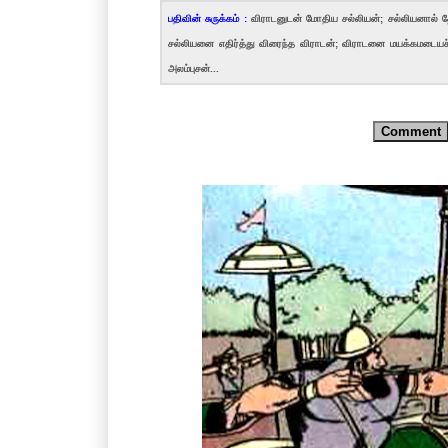
பதிவின் சுருக்கம் :
விராடனுடன் மோதிய சல்லியன்; சல்லியனால் தே
சல்லியனை எதிர்த்து விரைந்த விராடன்; விராடனை மயக்கமடையச்
அலம்புசன்...
Comment