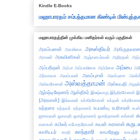
Kindle E-Books
மஹாபாரதம் சம்பந்தமான கிண்டில் மின்புத
மஹாபாரதத்தின் முக்கிய மனிதர்கள் வரும் பகுதிகள்
அகஸ்தியர்
அகம்பனன்
அகிருதவரண
அகலிகை
அசுவினிகள்
அசலன்
அஞ்சனபர்வன்
அதிரதன்
அத்
அம்பை
அம்பரீஷன்
அம்பா
அம்பாலிகை
அம்பிகை
அய
அலம்புசன்
அர்வாவசு
அலம்பலன்
அலம்புசை
அலர்க
அஸ்வத்தாமன்
அஸ்வபதி
அஸ்வசேனன்
அஹல
ஆர்ஷ்டிஷேணர்
ஆஸ்தீகர்
இக்ஷ்வாகு
இந்திரசேனன்
இ
{அரவான்}
இல்வலன்
உக்கிரசேனன்
உக்தன்
உக்ரசேனன
உத்தரை
உபமன்யு
உபரிசரன்
உத்தவர்
உத்தாலகர்
உபஸ்
க
ஐராவதன்
ஓகவதி
ஔத்தாலகர்
ஔத்தாலகி
கங்கன்
கருட
கபிலர்
கயன்
கராளன்
கனகன்
கபோதரோமன்
காந்தாரி
காசியபர்
காமதேனு
காதி
காயத்ரி
காலவர்
காலகவிருக்ஷீயர்
காலகேயர்