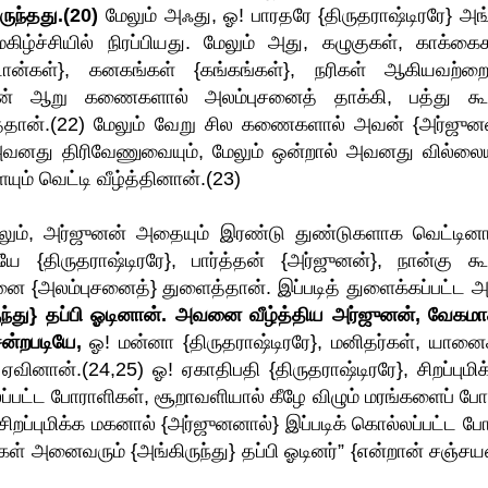
ுந்தது.(20)
மேலும் அஃது, ஓ! பாரதரே {திருதராஷ்டிரரே} அங
்ச்சியில் நிரப்பியது. மேலும் அது, கழுகுகள், காக்கைக
ன்கள்}, கனகங்கள் {கங்கங்கள்}, நரிகள் ஆகியவற்றைய
ுனன் ஆறு கணைகளால் அலம்புசனைத் தாக்கி, பத்து கூ
ன்.(22) மேலும் வேறு சில கணைகளால் அவன் {அர்ஜுனன
வனது திரிவேணுவையும், மேலும் ஒன்றால் அவனது வில்லையு
ம் வெட்டி வீழ்த்தினான்.(23)
னாலும், அர்ஜுனன் அதையும் இரண்டு துண்டுகளாக வெட்டினா
 {திருதராஷ்டிரரே}, பார்த்தன் {அர்ஜுனன்}, நான்கு கூ
{அலம்புசனைத்} துளைத்தான். இப்படித் துளைக்கப்பட்ட அ
ந்து} தப்பி ஓடினான்.
அவனை வீழ்த்திய அர்ஜுனன், வேகமா
ன்றபடியே,
ஓ! மன்னா {திருதராஷ்டிரரே}, மனிதர்கள், யானை
னான்.(24,25) ஓ! ஏகாதிபதி {திருதராஷ்டிரரே}, சிறப்புமிக்
்பட்ட போராளிகள், சூறாவளியால் கீழே விழும் மரங்களைப் போ
சிறப்புமிக்க மகனால் {அர்ஜுனனால்} இப்படிக் கொல்லப்பட்ட போ
் அனைவரும் {அங்கிருந்து} தப்பி ஓடினர்” {என்றான் சஞ்சயன