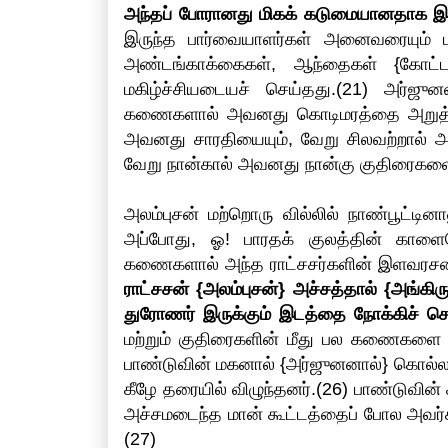
அந்தப் போரானது மிகக் கடுமையானதாக இர
இருந்த பார்வையாளர்கள் அனைவரையும் மகிழ
அண்டங்காக்கைகள், ஆந்தைகள் {கோட்டா
மகிழ்ச்சியடையச் செய்தது.(21) அர்ஜ
கணைகளால் அவனது கொடிமரத்தை அறுத்தா
அவனது சாரதியையும், வேறு சிலவற்றால் அ
வேறு நான்கால் அவனது நான்கு குதிரைகளையு
அலம்புசன் மற்றொரு வில்லில் நாண்பூட்டி
அப்போது, ஓ! பாரதக் குலத்தின் காளையே
கணைகளால் அந்த ராட்சசர்களின் இளவரசனை 
ராட்சசன் {அலம்புசன்} அச்சத்தால் {அங்கிரு
துரோணர் இருக்கும் இடத்தை நோக்கிச் செ
மற்றும் குதிரைகளின் மீது பல கணைகளை ஏவி
பாண்டுவின் மகனால் {அர்ஜுனனால்} கொல்லப
கீழே தரையில் விழுந்தனர்.(26) பாண்டுவின் 
அச்சமடைந்த மான் கூட்டத்தைப் போல அவர்கள
(27)