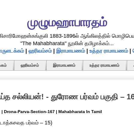
முழுமஹாபாரதம்
.கிசாரிமோஹன்கங்குலி 1883-1896ல் ஆங்கிலத்தில் மொழிபெய
"The Mahabharata" நூலின் தமிழாக்கம்...
ருளடக்கம்
|
ஹரிவம்சம்
|
இராமாயணம்
|
உத்தர ராமாயணம்
|
கம்
ஹரிவம்சம்
இராமாயணம்
உத்தர ராமாயணம்
 சல்லியன்! - துரோண பர்வம் பகுதி – 1
 | Drona-Parva-Section-167 | Mahabharata In Tamil
ோத்கசவத பர்வம் – 15)