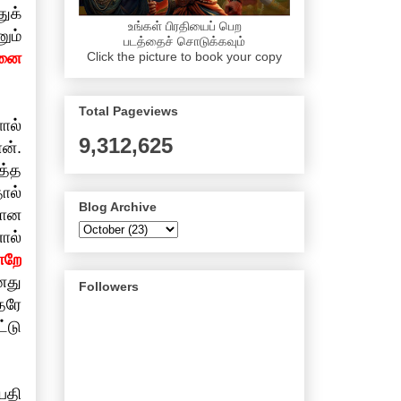
ுக்
உங்கள் பிரதியைப் பெற
ும்
படத்தைச் சொடுக்கவும்
Click the picture to book your copy
வனை
Total Pageviews
ால்
9,312,625
ன்.
த்த
ால்
Blog Archive
ரான
ால்
ாறே
னது
Followers
தரே
்டு
பதி