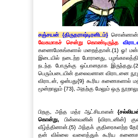
சஞ்சயன் {திருதராஷ்டிரனிடம்}
சொன்னான், 
வேகமாகச் சென்று கொண்டிருந்த
விராட
கணைமேகங்களால் மறைத்தான்.(1) ஓ! மன்னா 
இடையில் நடைற்ற போரானது, பழங்காலத்தில்
நடந்த போருக்கு ஒப்பானதாக இருந்தது.(2)
பெரும்படையின் தலைவனான விராடனை நூறு{
விராடன், ஒன்பது{9} கூரிய கணைகளால் மத
மூன்றாலும் {73}, அதற்கு மேலும் ஒரு நூற
பிறகு, அந்த மத்ர ஆட்சியாளன்
{சல்லியன
கொன்று,
பின்னவனின் {விராடனின்} க
வீழ்த்தினான்.(5) அந்தக் குதிரைகளற்ற தே
தன் வில்லை வளைத்துக் கூரிய கணைக