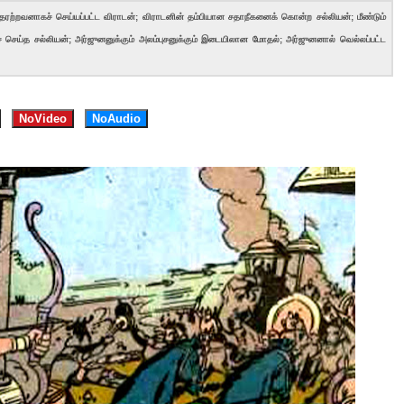
ரற்றவனாகச் செய்யப்பட்ட விராடன்; விராடனின் தம்பியான சதாநீகனைக் கொன்ற சல்லியன்; மீண்டும்
 செய்த சல்லியன்; அர்ஜுனனுக்கும் அலம்புசனுக்கும் இடையிலான மோதல்; அர்ஜுனனால் வெல்லப்பட்ட
NoVideo
NoAudio