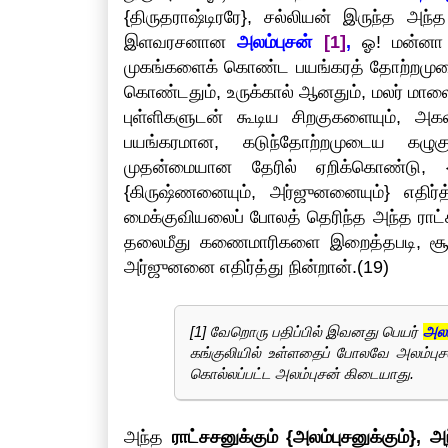
{திருதராஷ்டிரரே}, சல்லியன் இருந்த அந்
இளவரசனான
அலம்புசன்
[1]
,
ஓ! மன்னா {த
முகங்களைக் கொண்ட பயங்கரத் தோற்றமுடைய 
கொண்டதும், உருக்கால் ஆனதும், மலர் மாலைக
புள்ளிகளுடன் கூடிய சிறகுகளையும், அ
பயங்கரமான, கடுந்தோற்றமுடைய கழு
முதன்மையான தேரில் ஏறிக்கொண்டு, {
{கிருஷ்ணனையும், அர்ஜுனனையும்} எதிர்த
மைக்குவியலைப் போலத் தெரிந்த அந்த ராட்ச
தலைமீது கணைமாரிகளை இறைத்தபடி, சூறாவ
அர்ஜுனனை எதிர்த்து நின்றான்.(19)
[1] வேறொரு பதிப்பில் இவனது பெயர்
அலா
கங்குலியில் உள்ளதைப் போலவே அலம்புச
கொல்லப்பட்ட அலம்புசன் கிடையாது.
அந்த
ராட்சசனுக்கும் {அலம்புசனுக்கும்},