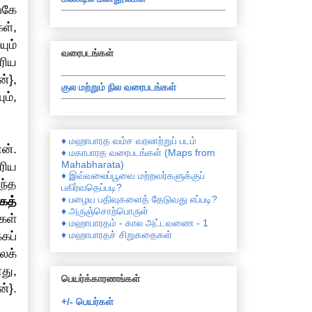
்கே
ள்,
ும்
வரைபடங்கள்
ரிய
்},
குல மற்றும் நில வரைபடங்கள்
ம்,
♦ மஹாபாரத வம்ச வரலாற்றுப் படம்
ன்.
♦ மகாபாரத வரைபடங்கள் (Maps from
Mahabharata)
ரிய
♦ இவ்வலைப்பூவை மற்றவர்களுக்குப்
ந்த
பகிர்வதெப்படி?
♦ பழைய பதிவுகளைத் தேடுவது எப்படி?
கத்
♦ அருஞ்சொற்பொருள்
கள்
♦ மஹாபாரதம் - கால அட்டவணை - 1
♦ மஹாபாரதச் சிறுகதைகள்
கப்
லக்
து,
பெயர்க்காரணங்கள்
்}.
+/- பெயர்கள்