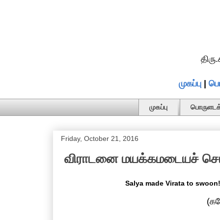
திரு
முகப்பு
|
பொ
முகப்பு
பொருளடக்
Friday, October 21, 2016
விராடனை மயக்கமடையச் செய்த
Salya made Virata to swoon!
(கட