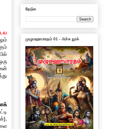
தேடுக
ைய
முழுமஹாபாரதம் 01 - அச்சு நூல்
ும்
ும்
ில்
ஒரு
னன்
்து
ைக்
்டி
்},
களை