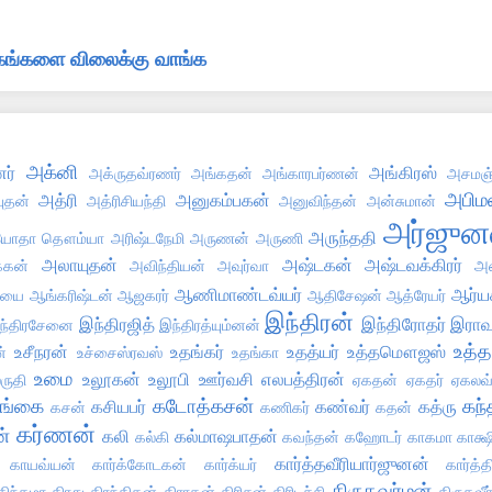
்தகங்களை விலைக்கு வாங்க
அக்னி
ர்
அங்கிரஸ்
அக்ருதவ்ரணர்
அங்கதன்
அங்காரபர்ணன்
அசமஞ்
அபிமன
அத்ரி
அனுகம்பகன்
புதன்
அத்ரிசியந்தி
அனுவிந்தன்
அன்சுமான்
அர்ஜுன
அருந்ததி
ோதா தௌம்யா
அரிஷ்டநேமி
அருணன்
அருணி
அலாயுதன்
அஷ்டகன்
அஷ்டவக்கிரர்
்கன்
அவிந்தியன்
அவுர்வா
அஸ
ஆணிமாண்டவ்யர்
ஆர்ய
்யை
ஆங்கரிஷ்டன்
ஆஜகரர்
ஆதிசேஷன்
ஆத்ரேயர்
இந்திரன்
இந்திரஜித்
இந்திரோதர்
இராவ
ந்திரசேனை
இந்திரத்யும்னன்
உத்த
உசீநரன்
உதங்கர்
உதத்யர்
உத்தமௌஜஸ்
்
உச்சைஸ்ரவஸ்
உதங்கா
உமை
உலூகன்
உலூபி
ஊர்வசி
எலபத்திரன்
ருதி
ஏகதன்
ஏகதர்
ஏகலவ
ங்கை
கடோத்கசன்
கந்
கசியபர்
கண்வர்
கத்ரு
கசன்
கணிகர்
கதன்
கர்ணன்
ன்
கலி
கல்மாஷபாதன்
கல்கி
கவந்தன்
கஹோடர்
காகமா
காக்ஷ
கார்த்தவீரியார்ஜுனன்
காயவ்யன்
கார்க்கோடகன்
கார்க்யர்
கார்த்
கிருதவர்மன்