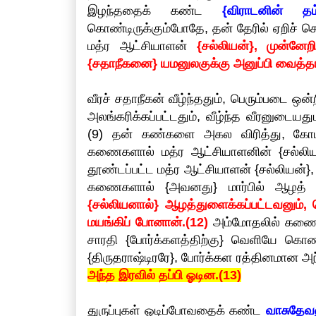
இழந்ததைக் கண்ட
{விராடனின் தம
கொண்டிருக்கும்போதே, தன் தேரில் ஏறிச்
மத்ர ஆட்சியாளன்
{சல்லியன்}, முன்
{சதாநீகனை} யமனுலகுக்கு அனுப்பி வைத்தா
வீரச் சதாநீகன் வீழ்ந்ததும், பெரும்படை 
அலங்கரிக்கப்பட்டதும், வீழ்ந்த வீரனுடை
(9) தன் கண்களை அகல விரித்து, கோபத்
கணைகளால் மத்ர ஆட்சியாளனின் {சல்லிய
தூண்டப்பட்ட மத்ர ஆட்சியாளன் {சல்லிய
கணைகளால் {அவனது} மார்பில் ஆழத் து
{சல்லியனால்} ஆழத்துளைக்கப்பட்டவனும், ப
மயங்கிப் போனான்.(12)
அம்மோதலில் கணைக
சாரதி {போர்க்களத்திற்கு} வெளியே கொண
{திருதராஷ்டிரரே}, போர்க்கள ரத்தினமான 
அந்த இரவில் தப்பி ஓடின.(13)
துருப்புகள் ஓடிப்போவதைக் கண்ட
வாசுதேவன