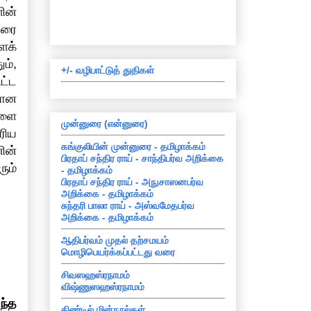
ின்
ிரை
ைக்
ம்,
+/- வழிபாட்டுத் துதிகள்
ட்ட
மான
களை
முன்னுரை (என்னுரை)
ரிய
கங்குலியின் முன்னுரை - தமிழாக்கம்
ின்
பிரதாப் சந்திர ராய் - சாந்திபர்வ அறிக்கை
ும்
- தமிழாக்கம்
பிரதாப் சந்திர ராய் - அநுசாஸனபர்வ
அறிக்கை - தமிழாக்கம்
சுந்தரி பாலா ராய் - அஸ்வமேதபர்வ
அறிக்கை - தமிழாக்கம்
ஆதிபர்வம் முதல் தற்சமயம்
மொழிபெயர்க்கப்பட்டது வரை
சிவஸஹஸ்ரநாமம்
விஷ்ணுஸஹஸ்ரநாமம்
ந்த
கிண்டில் மின்நூல்கள்