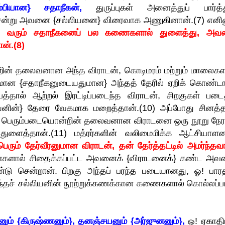
்பியான} சதாநீகன்,
துருப்புகள் அனைத்துப் பார்த்த
 சென்று அவனை {சல்லியனை} விரைவாக அணுகினான்.(7) எனின
னேறி வரும் சதாநீகனைப் பல கணைகளால் துளைத்து, அ
ன்.(8)
ஒன்றின் தலைவனான அந்த விராடன், கொடிமரம் மற்றும் மாலைகள
யதுமான {சதாநீகனுடையதுமான} அந்தத் தேரில் ஏறிக் கொண்டா
தால் ஆற்றல் இரட்டிப்படைந்த விராடன், சிறகுகள் படை
னின்} தேரை வேகமாக மறைத்தான்.(10) அப்போது சினத்த
ன்}, பெரும்படையொன்றின் தலைவனான விராடனை ஒரு நூறு நே
ளைத்தான்.(11) மத்ரர்களின் வலிமைமிக்க ஆட்சியாளன
ெரும் தேர்வீரனுமான விராடன், தன் தேர்த்தட்டில் அமர்ந்தவ
ளால் சிதைக்கப்பட்ட அவனைக் {விராடனைக்} கண்ட அவ
்டு சென்றான். பிறகு அந்தப் பரந்த படையானது, ஓ! பார
அந்தச் சல்லியனின் நூற்றுக்கணக்கான கணைகளால் கொல்லப்பட
ும் {கிருஷ்ணனும்}, தனஞ்சயனும் {அர்ஜுனனும்},
ஓ! ஏகாதி