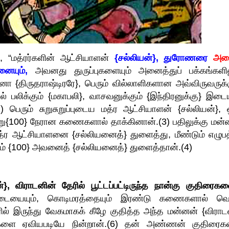
“மத்ரர்களின் ஆட்சியாளன்
{சல்லியன்}, துரோணரை
அட
னையும்,
அவனது துருப்புகளையும் அனைத்துப் பக்கங்களில
{திருதராஷ்டிரரே}, பெரும் வில்லாளிகளான அவ்விருவருக்க
 பலிக்கும் {மகாபலி}, வாசவனுக்கும் {இந்திரனுக்கு} இடைய
 பெரும் சுறுசுறுப்புடைய மத்ர ஆட்சியாளன் {சல்லியன்}, 
100} நேரான கணைகளால் தாக்கினான்.(3) பதிலுக்கு மன்
்ர ஆட்சியாளனை {சல்லியனைத்} துளைத்து, மீண்டும் எழுபத
ாலும் {100} அவனைத் {சல்லியனைத்} துளைத்தான்.(4)
்}, விராடனின் தேரில் பூட்டப்பட்டிருந்த நான்கு குதிரைகள
ுடையையும், கொடிமரத்தையும் இரண்டு கணைகளால் வெட
ரில் இருந்து வேகமாகக் கீழே குதித்த அந்த மன்னன் {விராடன
ளை ஏவியபடியே நின்றான்.(6) தன் அண்ணன் குதிரை