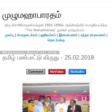
முழுமஹாபாரதம்
திரு.கிசாரிமோஹன்கங்குலி 1883-1896ல் ஆங்கிலத்தில் மொழிபெயர்த்த
"The Mahabharata" நூலின் தமிழாக்கம்...
முகப்பு
|
பொருளடக்கம்
|
ஹரிவம்சம்
|
இராமாயணம்
|
உத்தர ராமாயணம்
|
தொடர்புக்கு
Wednesday, March 21, 2018
தமிழ் பண்பாட்டு விருது - 25.02.2018
Comment
NoVideo
NoAudio