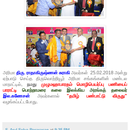
அரிமா
திரு. ராதாகிருஷ்ணன் சுராகி
அவர்கள் 25.02.2018 அன்று
ஏற்பாடு செய்த திருவொற்றியூர் அரிமா சங்கங்களின் மண்டல
மாநாட்டில்,
நமது
முழுமஹாபாரதம் மொழிபெயர்ப்பு பணியைப்
பாராட்டி
பொற்றாமரை கலை இலக்கிய அரங்கத் தலைவர்
இல.கணேசன்
அவர்களால்
"தமிழ் பண்பாட்டு விருது"
வழங்கப்பட்டபோது.
S. Arul Selva Perarasan
at
9:35 PM