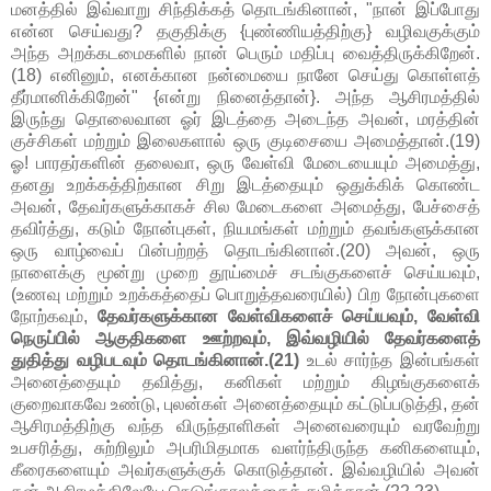
மனத்தில் இவ்வாறு சிந்திக்கத் தொடங்கினான், "நான் இப்போது
என்ன செய்வது? தகுதிக்கு {புண்ணியத்திற்கு} வழிவகுக்கும்
அந்த அறக்கடமைகளில் நான் பெரும் மதிப்பு வைத்திருக்கிறேன்.
(18) எனினும், எனக்கான நன்மையை நானே செய்து கொள்ளத்
தீர்மானிக்கிறேன்" {என்று நினைத்தான்}. அந்த ஆசிரமத்தில்
இருந்து தொலைவான ஓர் இடத்தை அடைந்த அவன், மரத்தின்
குச்சிகள் மற்றும் இலைகளால் ஒரு குடிசையை அமைத்தான்.(19)
ஓ! பாரதர்களின் தலைவா, ஒரு வேள்வி மேடையையும் அமைத்து,
தனது உறக்கத்திற்கான சிறு இடத்தையும் ஒதுக்கிக் கொண்ட
அவன், தேவர்களுக்காகச் சில மேடைகளை அமைத்து, பேச்சைத்
தவிர்த்து, கடும் நோன்புகள், நியமங்கள் மற்றும் தவங்களுக்கான
ஒரு வாழ்வைப் பின்பற்றத் தொடங்கினான்.(20) அவன், ஒரு
நாளைக்கு மூன்று முறை தூய்மைச் சடங்குகளைச் செய்யவும்,
(உணவு மற்றும் உறக்கத்தைப் பொறுத்தவரையில்) பிற நோன்புகளை
நோற்கவும்,
தேவர்களுக்கான வேள்விகளைச் செய்யவும், வேள்வி
நெருப்பில் ஆகுதிகளை ஊற்றவும், இவ்வழியில் தேவர்களைத்
துதித்து வழிபடவும் தொடங்கினான்.(21)
உடல் சார்ந்த இன்பங்கள்
அனைத்தையும் தவித்து, கனிகள் மற்றும் கிழங்குகளைக்
குறைவாகவே உண்டு, புலன்கள் அனைத்தையும் கட்டுப்படுத்தி, தன்
ஆசிரமத்திற்கு வந்த விருந்தாளிகள் அனைவரையும் வரவேற்று
உபசரித்து, சுற்றிலும் அபரிமிதமாக வளர்ந்திருந்த கனிகளையும்,
கீரைகளையும் அவர்களுக்குக் கொடுத்தான். இவ்வழியில் அவன்