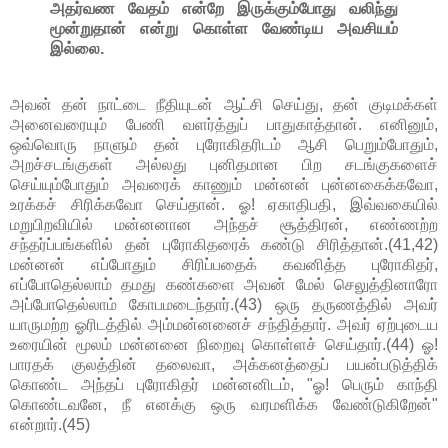
அதர்வண வேதம் என்றே இருக்கும்போது வலிந்து
மூன்றுதான் என்று கொள்ள வேண்டிய அவசியம்
இல்லை.
அவன் தன் நாட்டை நீதியுடன் ஆட்சி செய்து, தன் குடிமக்கள்
அனைவரையும் பேணி வளர்த்துப் பாதுகாத்தான். எனினும்,
ஒவ்வொரு நாளும் தன் புரோகிதரிடம் ஆசி பெறும்போதும்,
அறச்சடங்குகள் அல்லது புனிதமான பிற சடங்குகளைச்
செய்யும்போதும் அவரைக் காணும் மன்னன் புன்னகைக்கவோ,
உரக்கச் சிரிக்கவோ செய்தான். ஓ! ஏகாதிபதி, இவ்வகையில்
மறுபிறவியில் மன்னனான அந்தச் சூத்திரன், எண்ணற்ற
சந்தர்ப்பங்களில் தன் புரோகிதரைக் கண்டு சிரித்தான்.(41,42)
மன்னன் எப்போதும் சிரிப்பதைக் கவனித்த புரோகிதர்,
எப்போதெல்லாம் தமது கண்களை அவன் மேல் செலுத்தினாரோ
அப்போதெல்லாம் கோபமடைந்தார்.(43) ஒரு தருணத்தில் அவர்
யாருமற்ற ஓரிடத்தில் அம்மன்னனைச் சந்தித்தார். அவர் ஏற்புடைய
உரையின் மூலம் மன்னனை நிறைவு கொள்ளச் செய்தார்.(44) ஓ!
பாரதக் குலத்தின் தலைவா, அக்கனத்தைப் பயன்படுத்திக்
கொண்ட அந்தப் புரோகிதர் மன்னனிடம், "ஓ! பெரும் காந்தி
கொண்டவனே, நீ எனக்கு ஒரு வரமளிக்க வேண்டுகிறேன்"
என்றார்.(45)