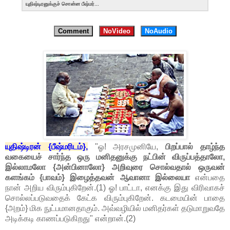
யுதிஷ்டிரனுக்குச் சொன்ன பீஷ்மர்...
Comment
NoVideo
NoAudio
யுதிஷ்டிரன் {பீஷ்மரிடம்},
"ஓ! அரசமுனியே,
பிறப்பால் தாழ்ந்த
வகையைச் சார்ந்த ஒரு மனிதனுக்கு நட்பின் விருப்பத்தாலோ,
இல்லாமலோ
{அன்பினாலோ} அறிவுரை சொல்வதால் ஒருவன்
களங்கம் {பாவம்} இழைத்தவன் ஆவானா இல்லையா
என்பதை
நான் அறிய விரும்புகிறேன்.(1) ஓ! பாட்டா, எனக்கு இது விரிவாகச்
சொல்லப்படுவதைக் கேட்க விரும்புகிறேன். கடமையின் பாதை
{அறம்} மிக நுட்பமானதாகும். அவ்வழியில் மனிதர்கள் தடுமாறுவதே
அடிக்கடி காணப்படுகிறது" என்றான்.(2)