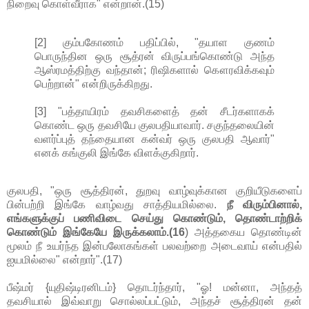
நிறைவு கொள்வீராக" என்றான்.(15)
[2] கும்பகோணம் பதிப்பில், "தயாள குணம்
பொருந்தின ஒரு சூத்ரன் விருப்பங்கொண்டு அந்த
ஆஸ்ரமத்திற்கு வந்தான்; ரிஷிகளால் கௌரவிக்கவும்
பெற்றான்" என்றிருக்கிறது.
[3] "பத்தாயிரம் தவசிகளைத் தன் சீடர்களாகக்
கொண்ட ஒரு தவசியே குலபதியாவார். சகுந்தலையின்
வளர்ப்புத் தந்தையான கன்வர் ஒரு குலபதி ஆவார்"
எனக் கங்குலி இங்கே விளக்குகிறார்.
குலபதி, "ஒரு சூத்திரன், துறவு வாழ்வுக்கான குறியீடுகளைப்
பின்பற்றி இங்கே வாழ்வது சாத்தியமில்லை.
நீ விரும்பினால்,
எங்களுக்குப் பணிவிடை செய்து கொண்டும், தொண்டாற்றிக்
கொண்டும் இங்கேயே இருக்கலாம்.(16
) அத்தகைய தொண்டின்
மூலம் நீ உயர்ந்த இன்பலோகங்கள் பலவற்றை அடைவாய் என்பதில்
ஐயமில்லை" என்றார்".(17)
பீஷ்மர் {யுதிஷ்டிரனிடம்} தொடர்ந்தார், "ஓ! மன்னா, அந்தத்
தவசியால் இவ்வாறு சொல்லப்பட்டும், அந்தச் சூத்திரன் தன்