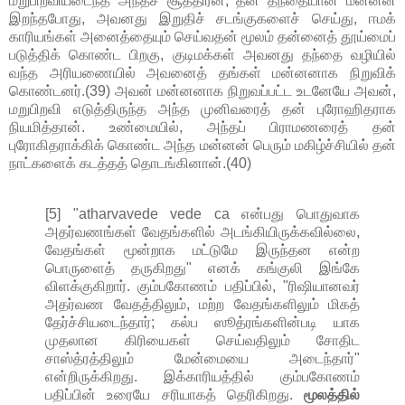
மறுபிறவியடைந்த அந்தச் சூத்திரன், தன் தந்தையான மன்னன்
இறந்தபோது, அவனது இறுதிச் சடங்குகளைச் செய்து, ஈமக்
காரியங்கள் அனைத்தையும் செய்வதன் மூலம் தன்னைத் தூய்மைப்
படுத்திக் கொண்ட பிறகு, குடிமக்கள் அவனது தந்தை வழியில்
வந்த அரியணையில் அவனைத் தங்கள் மன்னனாக நிறுவிக்
கொண்டனர்.(39) அவன் மன்னனாக நிறுவப்பட்ட உடனேயே அவன்,
மறுபிறவி எடுத்திருந்த அந்த முனிவரைத் தன் புரோஹிதராக
நியமித்தான். உண்மையில், அந்தப் பிராமணரைத் தன்
புரோகிதராக்கிக் கொண்ட அந்த மன்னன் பெரும் மகிழ்ச்சியில் தன்
நாட்களைக் கடத்தத் தொடங்கினான்.(40)
[5] "atharvavede vede ca என்பது பொதுவாக
அதர்வணங்கள் வேதங்களில் அடங்கியிருக்கவில்லை,
வேதங்கள் மூன்றாக மட்டுமே இருந்தன என்ற
பொருளைத் தருகிறது" எனக் கங்குலி இங்கே
விளக்குகிறார். கும்பகோணம் பதிப்பில், "ரிஷியானவர்
அதர்வண வேதத்திலும், மற்ற வேதங்களிலும் மிகத்
தேர்ச்சியடைந்தார்; கல்ப ஸூத்ரங்களின்படி யாக
முதலான கிரியைகள் செய்வதிலும் சோதிட
சாஸ்த்ரத்திலும் மேன்மையை அடைந்தார்"
என்றிருக்கிறது. இக்காரியத்தில் கும்பகோணம்
பதிப்பின் உரையே சரியாகத் தெரிகிறது.
மூலத்தில்