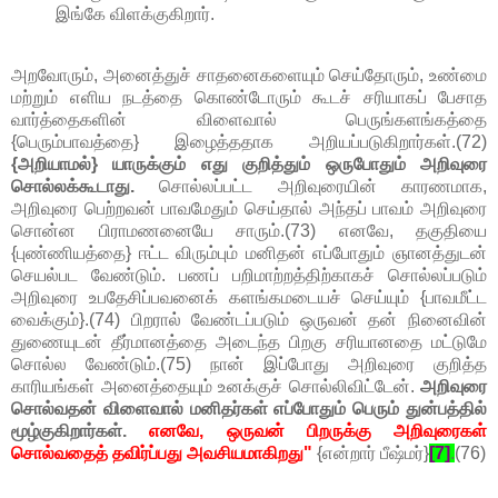
இங்கே விளக்குகிறார்.
அறவோரும், அனைத்துச் சாதனைகளையும் செய்தோரும், உண்மை
மற்றும் எளிய நடத்தை கொண்டோரும் கூடச் சரியாகப் பேசாத
வார்த்தைகளின் விளைவால் பெருங்களங்கத்தை
{பெரும்பாவத்தை} இழைத்ததாக அறியப்படுகிறார்கள்.(72)
{அறியாமல்} யாருக்கும் எது குறித்தும் ஒருபோதும் அறிவுரை
சொல்லக்கூடாது.
சொல்லப்பட்ட அறிவுரையின் காரணமாக,
அறிவுரை பெற்றவன் பாவமேதும் செய்தால் அந்தப் பாவம் அறிவுரை
சொன்ன பிராமணனையே சாரும்.(73) எனவே, தகுதியை
{புண்ணியத்தை} ஈட்ட விரும்பும் மனிதன் எப்போதும் ஞானத்துடன்
செயல்பட வேண்டும். பணப் பறிமாற்றத்திற்காகச் சொல்லப்படும்
அறிவுரை உபதேசிப்பவனைக் களங்கமடையச் செய்யும் {பாவமீட்ட
வைக்கும்}.(74) பிறரால் வேண்டப்படும் ஒருவன் தன் நினைவின்
துணையுடன் தீர்மானத்தை அடைந்த பிறகு சரியானதை மட்டுமே
சொல்ல வேண்டும்.(75) நான் இப்போது அறிவுரை குறித்த
காரியங்கள் அனைத்தையும் உனக்குச் சொல்லிவிட்டேன்.
அறிவுரை
சொல்வதன் விளைவால் மனிதர்கள் எப்போதும் பெரும் துன்பத்தில்
மூழ்குகிறார்கள்.
எனவே, ஒருவன் பிறருக்கு அறிவுரைகள்
சொல்வதைத் தவிர்ப்பது அவசியமாகிறது"
{என்றார் பீஷ்மர்}
[7]
.
(76)