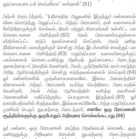
தூய்மையடையச் செய்வீராக" என்றான்".(61)
பீஷ்மர் தொடர்ந்தார், "(புரோஹித அலுவலில் இருந்து) மன்னனால்
விடைகொடுத்து அனுப்பப்பட்ட அந்தப் பிராமணர், தன் வகையைச்
சேர்ந்தோருக்குச் செல்வம், நிலம் மற்றும் கிராமங்கள் உள்ளிட்ட பல
கொடைகளை அளித்தார்.(62) அவர் பிராமணர்களுக்காக
விதிக்கப்பட்ட கடும் தவங்களைச் செய்தார். அவர் புனித
நீர்நிலைகள் பலவற்றுக்குச் சென்று அந்த இடங்களில் வைத்துப் பல
கொடைகளை அளித்தார்.(63) மறுபிறப்பாள வகையினருக்குப்
பசுக்களைக் கொடையளித்து ஆன்மத் தூய்மையை அடைந்து
ஞானத்தை ஈட்டுவதில் வென்றார். அவர், முற்பிறவியில் தாம் வாழ்ந்த
அதே ஆசிரமத்திற்குச் சென்று கடுந்தவங்களைச் செய்தார்.(64)
ஓ! மன்னர்களில் முதன்மையானவனே, இவை அனைத்தின்
விளைவால் அந்தப் பிராமணர் உயர்ந்த வெற்றியை அடைவதில்
வென்றார். அவர் அந்த ஆசிரமத்தில் வசித்த தவசிகள்
அனைவரின் மதிப்பிற்குரிய பொருளாக இருந்தார்.(65) ஓ!
ஏகாதிபதிகளில் சிறந்தவனே, இவ்வகையிலேயே அந்த மறுபிறப்பாள
முனிவர் பெரும் துயரத்தை அடைந்தார்.
எனவே ஒரு பிராமணன்
சூத்திரர்களுக்கு ஒருபோதும் அறிவுரை சொல்லக்கூடாது.(66)
ஓ! மன்னா, ஒரு பிராமணன் தாழ்ந்த பிறவியைக் கொண்ட ஒரு
மனிதனுக்கு அறிவுரை சொல்லி துயரத்தை அடைந்ததால்