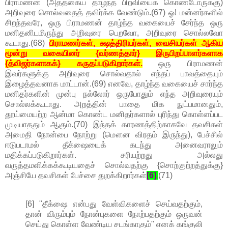
பிராமணன் (அத்தகைய தாழ்ந்த பிறவியைக் கொண்டோருக்கு)
அறிவுரை சொல்வதைத் தவிர்க்க வேண்டும்.(67) ஓ! மன்னர்களில்
சிறந்தவரே, ஒரு பிராமணன் தாழ்ந்த வகையைச் சேர்ந்த ஒரு
மனிதனிடமிருந்து அறிவுரை பெறவோ, அறிவுரை சொல்லவோ
கூடாது.(68)
பிராமணர்கள், க்ஷத்திரியர்கள், வைசியர்கள் ஆகிய
மூன்று வகையினர் {வர்ணத்தார்} இருபிறப்பாளர்களாக
{த்விஜர்களாகக்} கருதப்படுகிறார்கள்.
ஒரு பிராமணன்
இவர்களுக்கு அறிவுரை சொல்வதால் எந்தப் பாவத்தையும்
இழைத்தவனாக மாட்டான்.(69) எனவே, தாழ்ந்த வகையைச் சார்ந்த
மனிதர்களின் முன்பு நல்லோர் ஒருபோதும் எந்த அறிவுரையும்
சொல்லக்கூடாது. அறத்தின் பாதை மிக நுட்பமானதும்,
தூய்மையற்ற ஆன்மா கொண்ட மனிதர்களால் புரிந்து கொள்ளப்பட
முடியாததும் ஆகும்.(70) இந்தக் காரணத்திற்காகவே தவசிகள்
அமைதி நோன்பை நோற்று (மௌன விரதம் இருந்து), பேச்சில்
ஈடுபடாமல் தீக்ஷையைக் கடந்து அனைவராலும்
மதிக்கப்படுகிறார்கள். சரியற்றது அல்லது
வருத்தமளிக்கக்கூடியதைச் சொல்வதற்கு {சொற்குற்றத்துக்கு}
அஞ்சியே தவசிகள் பேச்சை துறக்கிறார்கள்
[6]
.
(71)
[6] "தீக்ஷை என்பது வேள்விகளைச் செய்வதற்கும்,
தான் விரும்பும் நோன்புகளை நோற்பதற்கும் ஒருவன்
செய்து கொள்ள வேண்டிய சடங்காகும்" எனக் கங்குலி