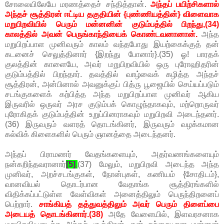
சோலையிலேயே மரணத்தைச் சந்தித்தான்.
அந்தப் பயிற்சிகளால்
அந்தச் சூத்திரன் ஈட்டிய தகுதியின் {புண்ணியத்தின்} விளைவாக
மறுபிறவியில் பெரும் மன்னனின் குடும்பத்தில் பிறந்து,(34)
காலத்தில் அவன் பெருங்காந்தியைக் கொண்டவனானான்.
அந்த
மறுபிறப்பாள முனிவரும் காலம் வந்தபோது இயற்கைக்குத் தன்
கடனைச் செலுத்தினார் {இறந்து போனார்}.(35) ஓ! பாரதக்
குலத்தின் காளையே, அவர் மறுபிறவியில் ஒரு புரோஹிதரின்
குடும்பத்தில் பிறந்தார். தவத்தில் வாழ்வைக் கழித்த அந்தச்
சூத்திரன், அன்பினால் அவனுக்குப் பித்ரு பூஜையில் செய்யப்படும்
சடங்குகளைக் கற்பித்த அந்த மறுபிறப்பாள முனிவர் ஆகிய
இருவரில் ஒருவர் அரச குடும்பக் கொழுந்தாகவும், மற்றொருவர்
புரோகிதக் குடும்பத்தின் உறுப்பினராகவும் மறுபிறவி அடைந்தனர்.
(36) இருவரும் வளரத் தொடங்கினர், இருவரும் வழக்கமான
கல்விக் கிளைகளில் பெரும் ஞானத்தை அடைந்தனர்.
அந்தப் பிராமணர் வேதங்களையும், அதர்வணங்களையும்
நன்கறிந்தவரானார்
[5]
.
(37) மேலும், மறுபிறவி அடைந்த அந்த
முனிவர், அறச்சடங்குகள், நோன்புகள், கணியம் {சோதிடம்},
வானவியல் தொடர்பான வேதாங்க சூத்திரங்களில்
விதிக்கப்பட்டுள்ள வேள்விகள் அனைத்திலும் பெருந்திறனைப்
பெற்றார்.
சாங்கியத் தத்துவத்திலும் அவர் பெரும் திளைப்பை
அடையத் தொடங்கினார்.(38)
அதே வேளையில், இளவரசனாக