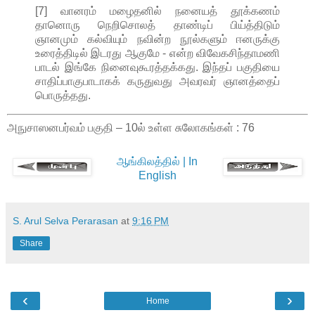
[7] வானரம் மழைதனில் நனையத் தூக்கணம்
தானொரு நெறிசொலத் தாண்டிப் பிய்த்திடும்
ஞானமும் கல்வியும் நவின்ற நூல்களும் ஈனருக்கு
உரைத்திடில் இடரது ஆகுமே - என்ற விவேகசிந்தாமணி
பாடல் இங்கே நினைவுகூரத்தக்கது. இந்தப் பகுதியை
சாதிப்பாகுபாடாகக் கருதுவது அவரவர் ஞானத்தைப்
பொருத்தது.
அநுசாஸனபர்வம் பகுதி – 10ல் உள்ள சுலோகங்கள் : 76
ஆங்கிலத்தில் | In
English
S. Arul Selva Perarasan
at
9:16 PM
Share
‹
›
Home