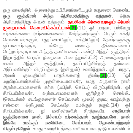
ஒரு காலத்தில், அனைத்து உயிரினங்களிடமும் கருணை கொண்ட
ஒரு சூத்திரன் அந்த ஆசிரமத்திற்கு வந்தான்.
அந்த
ஆசிரமத்திற்கு அவன் வந்ததும்,
தவசிகள் அனைவராலும் அவன்
முறையாகக் கௌரவிக்கப்பட்டான்
[2]
.
(11) ஓ! பாரதா, பல்வேறு
வர்க்கங்களை {வர்ணங்களைச்} சேர்ந்தவர்களும், பெரும் சக்தி
கொண்டவர்களும், (தூய்மையிலும், சக்தியிலும்) தேவர்களுக்கு
ஒப்பானவர்களும், பல்வேறு வகைத் தீக்ஷைகளைப்
பெற்றவர்களுமான அந்தத் தவசிகளைக் கண்டு அந்தச் சூத்திரன்
இதயத்தில் பெரும் நிறைவை அடைந்தான்.(12) அனைத்தையும்
கண்ட அந்தச் சூத்திரன், தவப்பயிற்சிக்குத் தன்னை
அர்ப்பணிக்கும் விருப்பத்தை {தன்னுள்} உணர்ந்தான். ஓ! பாரதா,
அவன் குலபதியின் பாதங்களைத் தீண்டி
[3]
,
(13) "ஓ!
மறுபிறப்பாளர்களில் முதன்மையானவரே, உமது அருளால் நான்
அறக்கடமைகளைக் கற்க (பயிற்சி செய்ய) விரும்புகிறேன். ஓ!
சிறப்புமிக்கவரே, அக்கடமைகளைக் குறித்துச் சொல்லி,
(தொடக்கச் சடங்குகளைச் செய்வதன் மூலம்) துறவு வாழ்வுக்கு
என்னை அறிமுகம் செய்வதே உமக்குத் தகும்.(14) ஓ!
சிறப்புமிக்கவரே, ஓ! மனிதர்களில் சிறந்தவரே,
சாதியால்
சூத்திரனான நான், நிச்சயம் வர்ணத்தால் தாழ்ந்தவனே. நான்
இங்கே உமக்குப் பணிவிடை செய்யவும், தொண்டாற்றவும்
விரும்புகிறேன்.
உமது உறைவிடத்தை எளிமையாக நாடும் என்னிடம்