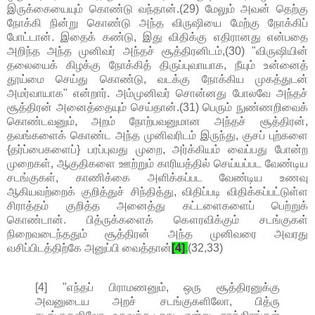
இருக்கையையும் கொண்டு வந்தான்.(29) மேலும் அவன் தெற்கு
நோக்கி நின்று கொண்டு அந்த விருஷியை மேற்கு நோக்கிப்
போட்டான். இதைக் கண்டு, இது விதிக்கு எதிரானது என்பதை
அறிந்த அந்த முனிவர் அந்தச் சூத்திரனிடம்,(30) "விருஷியின்
தலையைக் கிழக்கு நோக்கித் திருப்புவாயாக, நீயும் உன்னைத்
தூய்மை செய்து கொண்டு, வடக்கு நோக்கிய முகத்துடன்
அமர்வாயாக" என்றார். அம்முனிவர் சொன்னது போலவே அந்தச்
சூத்திரன் அனைத்தையும் செய்தான்.(31) பெரும் நுண்ணறிவைக்
கொண்டவனும், அறம் நோற்பவனுமான அந்தச் சூத்திரன்,
தவங்களைக் கொண்ட அந்த முனிவரிடம் இருந்து, குசப் புற்களை
{தர்ப்பைகளைப்} பரப்புவது முறை, அர்க்கியம் வைப்பது போன்ற
முறைகள், ஆகுதிகளை ஊற்றும் காரியத்தில் செய்யப்பட வேண்டிய
சடங்குகள், காணிக்கை அளிக்கப்பட வேண்டிய உணவு
ஆகியவற்றைக் குறித்துச் சிந்தித்து, விதிப்படி விதிக்கப்பட்டுள்ள
சிராத்தம் குறித்த அனைத்து கட்டளைகளைப் பெற்றுக்
கொண்டான். பித்ருக்களைக் கௌரவிக்கும் சடங்குகள்
நிறைவடைந்ததும் சூத்திரன் அந்த முனிவரை அவரது
வசிப்பிடத்திற்கே அனுப்பி வைத்தான்
[4]
.
(32,33)
[4] "எந்தப் பிராமணனும், ஒரு சூத்திரனுக்கு
அவனுடைய அறச் சடங்குகளிலோ, பித்ரு