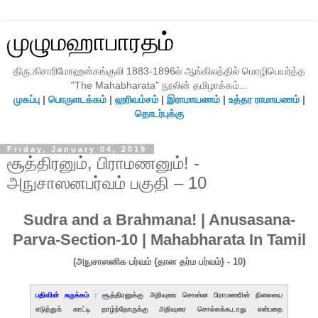
முழுமஹாபாரதம்
திரு.கிசாரிமோஹன்கங்குலி 1883-1896ல் ஆங்கிலத்தில் மொழிபெயர்த்த
"The Mahabharata" நூலின் தமிழாக்கம்...
முகப்பு
|
பொருளடக்கம்
|
ஹரிவம்சம்
|
இராமாயணம்
|
உத்தர ராமாயணம்
|
தொடர்புக்கு
Friday, January 04, 2019
சூத்திரனும், பிராமணனும்! -
அநுசாஸனபர்வம் பகுதி – 10
Sudra and a Brahmana! | Anusasana-
Parva-Section-10 | Mahabharata In Tamil
(அநுசாஸனிக பர்வம் {தான தர்ம பர்வம்} - 10)
பதிவின் சுருக்கம் :
சூத்திரனுக்கு அறிவுரை சொன்ன பிராமணரின் நிலையை
எடுத்துக் காட்டி தாழ்ந்தோருக்கு அறிவுரை சொல்லக்கூடாது என்பதை