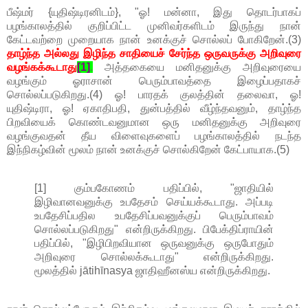
பீஷ்மர் {யுதிஷ்டிரனிடம்}, "ஓ! மன்னா, இது தொடர்பாகப்
பழங்காலத்தில் குறிப்பிட்ட முனிவர்களிடம் இருந்து நான்
கேட்டவற்றை முறையாக நான் உனக்குச் சொல்லப் போகிறேன்.(3)
தாழ்ந்த அல்லது இழிந்த சாதியைச் சேர்ந்த ஒருவருக்கு அறிவுரை
வழங்கக்கூடாது
[1]
.
அத்தகையை மனிதனுக்கு அறிவுரையை
வழங்கும் ஓராசான் பெரும்பாவத்தை இழைப்பதாகச்
சொல்லப்படுகிறது.(4) ஓ! பாரதக் குலத்தின் தலைவா, ஓ!
யுதிஷ்டிரா, ஓ! ஏகாதிபதி, துன்பத்தில் வீழ்ந்தவனும், தாழ்ந்த
பிறவியைக் கொண்டவனுமான ஒரு மனிதனுக்கு அறிவுரை
வழங்குவதன் தீய விளைவுகளைப் பழங்காலத்தில் நடந்த
இந்நிகழ்வின் மூலம் நான் உனக்குச் சொல்கிறேன் கேட்பாயாக.(5)
[1] கும்பகோணம் பதிப்பில், "ஜாதியில்
இழிவானவனுக்கு உபதேசம் செய்யக்கூடாது. அப்படி
உபதேசிப்பதில உபதேசிப்பவனுக்குப் பெரும்பாவம்
சொல்லப்படுகிறது" என்றிருக்கிறது. பிபேக்திப்ராயின்
பதிப்பில், "இழிபிறவியான ஒருவனுக்கு ஒருபோதும்
அறிவுரை சொல்லக்கூடாது" என்றிருக்கிறது.
மூலத்தில் jātihīnasya ஜாதிஹீனஸ்ய என்றிருக்கிறது.