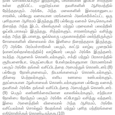
நான் சொல்லப்போகும் இந்நிகழ்வு, மங்கலமான இமயச் சாரத்தில்
உள்ள குறிப்பிட்ட மறுபிறப்பாள தவசிகளின் ஆசிரமத்தில்
நேர்ந்ததாகும். அங்கே, அந்த மலைகளின் இளவரசனுடைய
சாரலில், பல்வேறு வகையான மரங்களால் அலங்கரிக்கப்பட்ட ஒரு
புனிதமான ஆசிரமம் இருந்தது.(6) பல்வேறு வகைச் செடிகொடிகள்
நிறைந்த அந்த இடம், விலங்குகள் மற்றும் பறவைகள் பலவற்றின்
ஓய்விடமாகவும் இருந்தது. சித்தர்களும், சாரணர்களும் வசித்து
வந்த அந்த இடமானது, ஒவ்வொரு பருவகாலத்தில் மலர்ந்திருக்கும்
சோலைகளின் விளைவால் மிக இனிமை நிறைந்ததாக இருந்தது.
(7) அங்கே பிரம்மச்சாரிகள் பலரும், காட்டு வாழ்வு முறையில்
{வானப்ரஸ்தாஸ்ரமத்தில்} வாழ்வோர் பலரும் அங்கே இருந்தனர்.
உயர்ந்த அருளைக் கொண்டவர்களும், சக்தி மற்றும் பிரகாசத்தில்
சூரியனையோ, நெருப்பையோ போன்றவர்களுமான பிராமணர்கள்
பலரும் அங்கே தங்கள் வசிப்பிடத்தை அமைத்துக் கொண்டனர்.(8)
பல்வேறு நோன்புகளையும், நியமங்களையும் கொண்டவர்களும்,
தீக்ஷை பெற்றவர்களும், எளிய உணவை உண்பவர்களும்,
தூய்மையான ஆன்மாவைக் கொண்டவர்களுமான பல்வேறு வகைத்
தவசிகள் அங்கே தங்கள் வசிப்பிடத்தை அமைத்துக் கொண்டனர்.
(9) பெரும் எண்ணிக்கையிலான வாலகில்யர்களும், சந்நியாச
நோன்பை நோற்கும் பலரும் அங்கே எப்போதும் வசித்து வந்தனர்.
இவை அனைத்தின் விளைவால் அந்த ஆசிரமம், அங்கே
வசிப்பவர்கள் சொல்லும் வேதங்கள் மற்றும் புனித மந்திரங்களை
எதிரொலித்துக் கொண்டிருந்தது.(10)