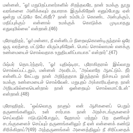
மன்னன், "ஓ! மறுபிறப்பாளர்களில் சிறந்தவரே, நான் உமக்கு நூறு
வரங்களை அளிக்கவும் தயாராக இருக்கிறேன் எனும்போது ஏன்
ஒன்று மட்டுமே கேட்கிறீர்? நான் உம்மிடம் கொண்ட அன்புக்கும்,
மதிப்புக்கும் என்னால் உமக்குக் கொடுக்க முடியாதது
எதுவுமில்லை" என்றான்.(46)
புரோஹிதர், "ஓ! மன்னா, நீ என்னிடம் நிறைவுகொண்டிருந்தால் ஒரே
ஒரு வரத்தை மட்டுமே விரும்புகிறேன். பொய் சொல்லாமல் எனக்கு
உண்மையைச் சொல்வதாக உறுதியளிப்பாயாக" என்றார்".(47)
பீஷ்மர் தொடர்ந்தார், "ஓ! யுதிஷ்டிரா, புரோகிதரால் இவ்வாறு
சொல்லப்பட்டதும், மன்னன் அவரிடம், "அவ்வாறே ஆகட்டும். நீர்
என்னிடம் கேட்பது நான் அறிந்ததாக இருந்தால் நிச்சயம் நான்
உமக்கு உண்மையைச் சொல்வேன். மறுபுறம் அக்காரியத்தை நான்
அறியவில்லையென்றால் நான் ஒன்றையும் சொல்லமாட்டேன்"
என்றான்.(48)
புரோஹிதர், "ஒவ்வொரு நாளும் என் ஆசிகளைப் பெறும்
தருணங்களிலும், உன் சார்பாக நான் அறச்சடங்குகளைச்
செய்வதில் ஈடுபடும்போதும், ஹோமம் மற்றும் பிற தணிவுச்
சடங்குகளைச் செய்யும் தருணங்களிலும் நீ ஏன் என்னைக் கண்டு
சிரிக்கிறாய்?(49) அத்தருணங்கள் அனைத்திலும் நீ சிரிப்பதைக்