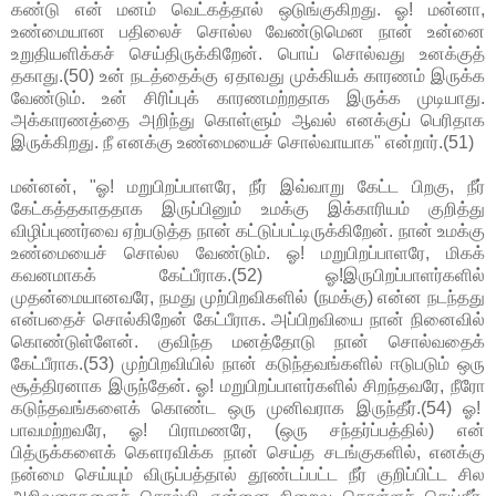
கண்டு என் மனம் வெட்கத்தால் ஒடுங்குகிறது. ஓ! மன்னா,
உண்மையான பதிலைச் சொல்ல வேண்டுமென நான் உன்னை
உறுதியளிக்கச் செய்திருக்கிறேன். பொய் சொல்வது உனக்குத்
தகாது.(50) உன் நடத்தைக்கு ஏதாவது முக்கியக் காரணம் இருக்க
வேண்டும். உன் சிரிப்புக் காரணமற்றதாக இருக்க முடியாது.
அக்காரணத்தை அறிந்து கொள்ளும் ஆவல் எனக்குப் பெரிதாக
இருக்கிறது. நீ எனக்கு உண்மையைச் சொல்வாயாக" என்றார்.(51)
மன்னன், "ஓ! மறுபிறப்பாளரே, நீர் இவ்வாறு கேட்ட பிறகு, நீர்
கேட்கத்தகாததாக இருப்பினும் உமக்கு இக்காரியம் குறித்து
விழிப்புணர்வை ஏற்படுத்த நான் கட்டுப்பட்டிருக்கிறேன். நான் உமக்கு
உண்மையைச் சொல்ல வேண்டும். ஓ! மறுபிறப்பாளரே, மிகக்
கவனமாகக் கேட்பீராக.(52) ஓ!இருபிறப்பாளர்களில்
முதன்மையானவரே, நமது முற்பிறவிகளில் (நமக்கு) என்ன நடந்தது
என்பதைச் சொல்கிறேன் கேட்பீராக. அப்பிறவியை நான் நினைவில்
கொண்டுள்ளேன். குவிந்த மனத்தோடு நான் சொல்வதைக்
கேட்பீராக.(53) முற்பிறவியில் நான் கடுந்தவங்களில் ஈடுபடும் ஒரு
சூத்திரனாக இருந்தேன். ஓ! மறுபிறப்பாளர்களில் சிறந்தவரே, நீரோ
கடுந்தவங்களைக் கொண்ட ஒரு முனிவராக இருந்தீர்.(54) ஓ!
பாவமற்றவரே, ஓ! பிராமணரே, (ஒரு சந்தர்ப்பத்தில்) என்
பித்ருக்களைக் கௌரவிக்க நான் செய்த சடங்குகளில், எனக்கு
நன்மை செய்யும் விருப்பத்தால் தூண்டப்பட்ட நீர் குறிப்பிட்ட சில