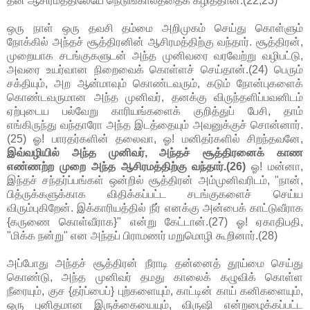
தன் ஆசிரமத்திலேயே நெடுங்காலத்தைக் கழித்தான்.(22,23)
ஒரு நாள் ஒரு தவசி தம்மை அறிமுகம் செய்து கொள்ளும்
நோக்கில் அந்தச் சூத்திரனின் ஆசிரமத்திற்கு வந்தார். சூத்திரன்,
முறையாக சடங்குகளுடன் அந்த முனிவரை வரவேற்று வழிபட்டு,
அவரை உயர்வான நிறைவைக் கொள்ளச் செய்தான்.(24) பெரும்
சக்தியும், அற ஆன்மாவும் கொண்டவரும், கடும் நோன்புகளைக்
கொண்டவருமான அந்த முனிவர், தனக்கு விருந்தளிப்பவனிடம்
ஏற்புடைய பல்வேறு காரியங்களைக் குறித்துப் பேசி, தாம்
எங்கிருந்து வந்தாரோ அந்த இடத்தையும் அவனுக்குச் சொன்னார்.
(25) ஓ! பாரதர்களின் தலைவா, ஓ! மனிதர்களில் சிறந்தவனே,
இவ்வழியில் அந்த முனிவர், அந்தச் சூத்திரனைக் காண
எண்ணற்ற முறை அந்த ஆசிரமத்திற்கு வந்தார்.(26)
ஓ! மன்னா,
இந்தச் சந்தர்ப்பங்கள் ஒன்றில் சூத்திரன் அம்முனிவரிடம், "நான்,
பித்ருக்களுக்காக விதிக்கப்பட்ட சடங்குகளைச் செய்ய
விரும்புகிறேன். இக்காரியத்தில் நீர் எனக்கு அன்பைக் காட்டுவீராக
{கருணை கொள்வீராக}" என்று கேட்டான்.(27) ஓ! ஏகாதிபதி,
"மிக்க நன்று" என அந்தப் பிராமணர் மறுமொழி கூறினார்.(28)
அப்போது அந்தச் சூத்திரன் நீராடி தன்னைத் தூய்மை செய்து
கொண்டு, அந்த முனிவர் தமது காலைக் கழுவிக் கொள்ள
நீரையும், குச {தர்ப்பைப்} புற்களையும், காட்டின் காய் கனிகளையும்,
ஒரு புனிதமான இருக்கையையும், விருஷி என்றழைக்கப்பட்ட