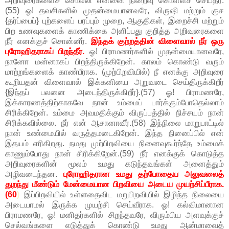
அறிவுரைகளைச் சொல்லி என்னை நிறைவு கொள்ளச் செய்தீர்.
(55) ஓ! தவசிகளில் முதன்மையானவரே, விருஷி மற்றும் குச
{தர்ப்பைப்} புற்களைப் பரப்பும் முறை, ஆகுதிகள், இறைச்சி மற்றும்
பிற உணவுகளைக் காணிக்கை அளிப்பது குறித்த அறிவுரைகளை
நீர் எனக்குச் சொன்னீர்.
இந்தக் குற்றத்தின் விளைவால் நீர் ஒரு
புரோஹிதராகப் பிறந்தீர்.
ஓ! பிராமணர்களில் முதன்மையானவரே,
நானோ மன்னாகப் பிறந்திருக்கிறேன். காலம் கொண்டு வரும்
மாற்றங்களைக் காண்பீராக. (முற்பிறவியில்) நீ எனக்கு அறிவுரை
கூறியதன் விளைவால் இக்கனியை அறுவடை செய்திருக்கிறீர்
{இந்தப் பலனை அடைந்திருக்கிறீர்}.(57) ஓ! பிராமணரே,
இக்காரணத்திற்காகவே நான் உம்மைப் பார்க்கும்போதெல்லாம்
சிரிக்கிறேன். உம்மை அவமதிக்கும் விருப்பத்தில் நிச்சயம் நான்
சிரிக்கவில்லை. நீர் என் ஆசானாவீர்.(58) இந்நிலை மாறுபாட்டில்
நான் உண்மையில் வருத்தமடைகிறேன். இந்த நினைப்பில் என்
இதயம் எரிகிறது. நமது முற்பிறவியை நினைவுகூர்ந்தே உம்மைக்
காணும்போது நான் சிரிக்கிறேன்.(59) நீர் எனக்குக் கொடுத்த
அறிவுரைகளின் மூலம் உமது கடுந்தவங்கள் அனைத்தும்
அழிவடைந்தன.
புரோஹிதரான உமது தற்போதைய அலுவலைத்
துறந்து மீண்டும் மேன்மையான பிறவியை அடைய முயற்சிப்பீராக.
(60
)
இப்பிறவியில் உள்ளதைவிட மறுபிறவியில் இழிந்த நிலையை
அடையாமல் இருக்க முயற்சி செய்வீராக. ஓ! கல்விமானான
பிராமணரே, ஓ! மனிதர்களில் சிறந்தவரே, விரும்பிய அளவுக்குச்
செல்வங்களை எடுத்துக் கொண்டு உமது ஆன்மாவைத்