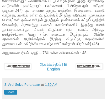
லோகங்களிலும் கௌரவிக்கப்பட்டு வாழ்கிறான். இந்த நோக்கோடு
காடுகளில் நாள்தோறும் பசுக்களைப் பின்தொடரும் மனிதன்
ஒருவன்,(47) புல், சாணம் மற்றும் மரத்தின் இலைகளை உண்டு
வாழ்ந்து, பலனில் உள்ள விருப்பத்தில் இருந்து விடுபட்டு, முறையற்ற
பொருட்கள் ஒவ்வொன்றில் இருந்தும் புலன்களைக் கட்டுப்படுத்திக்
கொண்டு, அனைத்து வகைக் களங்கங்களில் இருந்து மனம்
தூய்மையடைந்து, அவன் விரும்பும் எந்த உலகம், அல்லது
மகிழ்ச்சியான வேறு எந்த உலகமாக இருந்தாலும், அங்கே
ஆசையின் ஆதிக்கத்தில் இருந்து விடுபட்டு, தேவர்களின்
துணையுடன் மகிழ்ச்சியாக வாழ்வான்" என்றான் {பிரம்மன்}.(48)
அநுசாஸனபர்வம் பகுதி – 73ல் உள்ள சுலோகங்கள் : 48
ஆங்கிலத்தில் | In
English
S. Arul Selva Perarasan
at
1:30 AM
Share