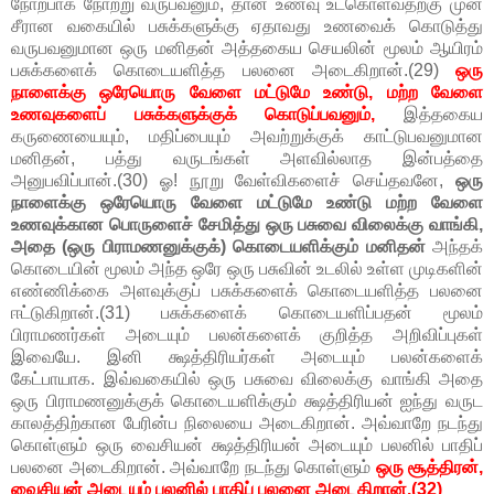
நோற்பாக நோற்று வருபவனும், தான் உணவு உட்கொள்வதற்கு முன்
சீரான வகையில் பசுக்களுக்கு ஏதாவது உணவைக் கொடுத்து
வருபவனுமான ஒரு மனிதன் அத்தகைய செயலின் மூலம் ஆயிரம்
பசுக்களைக் கொடையளித்த பலனை அடைகிறான்.(29)
ஒரு
நாளைக்கு ஒரேயொரு வேளை மட்டுமே உண்டு, மற்ற வேளை
உணவுகளைப் பசுக்களுக்குக் கொடுப்பவனும்,
இத்தகைய
கருணையையும், மதிப்பையும் அவற்றுக்குக் காட்டுபவனுமான
மனிதன், பத்து வருடங்கள் அளவில்லாத இன்பத்தை
அனுபவிப்பான்.(30) ஓ! நூறு வேள்விகளைச் செய்தவனே,
ஒரு
நாளைக்கு ஒரேயொரு வேளை மட்டுமே உண்டு மற்ற வேளை
உணவுக்கான பொருளைச் சேமித்து ஒரு பசுவை விலைக்கு வாங்கி,
அதை (ஒரு பிராமணனுக்குக்) கொடையளிக்கும் மனிதன்
அந்தக்
கொடையின் மூலம் அந்த ஒரே ஒரு பசுவின் உடலில் உள்ள முடிகளின்
எண்ணிக்கை அளவுக்குப் பசுக்களைக் கொடையளித்த பலனை
ஈட்டுகிறான்.(31) பசுக்களைக் கொடையளிப்பதன் மூலம்
பிராமணர்கள் அடையும் பலன்களைக் குறித்த அறிவிப்புகள்
இவையே. இனி க்ஷத்திரியர்கள் அடையும் பலன்களைக்
கேட்பாயாக. இவ்வகையில் ஒரு பசுவை விலைக்கு வாங்கி அதை
ஒரு பிராமணனுக்குக் கொடையளிக்கும் க்ஷத்திரியன் ஐந்து வருட
காலத்திற்கான பேரின்ப நிலையை அடைகிறான். அவ்வாறே நடந்து
கொள்ளும் ஒரு வைசியன் க்ஷத்திரியன் அடையும் பலனில் பாதிப்
பலனை அடைகிறான். அவ்வாறே நடந்து கொள்ளும்
ஒரு சூத்திரன்,
வைசியன் அடையும் பலனில் பாதிப் பலனை அடைகிறான்.(32)