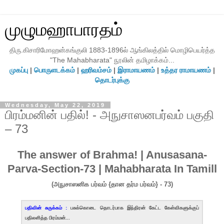
முழுமஹாபாரதம்
திரு.கிசாரிமோஹன்கங்குலி 1883-1896ல் ஆங்கிலத்தில் மொழிபெயர்த்த
"The Mahabharata" நூலின் தமிழாக்கம்...
முகப்பு
|
பொருளடக்கம்
|
ஹரிவம்சம்
|
இராமாயணம்
|
உத்தர ராமாயணம்
|
தொடர்புக்கு
Wednesday, May 22, 2019
பிரம்மனின் பதில்! - அநுசாஸனபர்வம் பகுதி
– 73
The answer of Brahma! | Anusasana-
Parva-Section-73 | Mahabharata In Tamill
(அநுசாஸனிக பர்வம் {தான தர்ம பர்வம்} - 73)
பதிவின் சுருக்கம் :
பசுக்கொடை தொடர்பாக இந்திரன் கேட்ட கேள்விகளுக்குப்
பதிலளித்த பிரம்மன்...