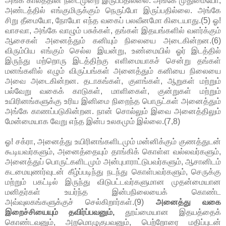
அங்க காலத்தின் நடைமுறை இருப்பதில்லை. அங்கே முதுமையோ,
அண்டத்தில் எங்குமிருக்கும் நெருப்போ இருப்பதில்லை. அங்கே
சிறு தீமையோ, நோயோ எந்த வகைப் பலவீனமோ கிடையாது.(5) ஓ!
வாசவா, அங்கே வாழும் பசுக்கள், தங்கள் இதயங்களில் வளர்க்கும்
ஆசைகள் அனைத்தும் கனியும் நிலையை அடைகின்றன.(6)
விரும்பிய எங்கும் செல்ல இயன்று, உண்மையில் ஓர் இடத்தில்
இருந்து மற்றொரு இடத்திற்கு எளிமையாகச் சென்று தங்கள்
மனங்களில் எழும் விருப்பங்கள் அனைத்தும் கனியை நிலையை
அவை அடைகின்றன. தடாகங்கள், குளங்கள், ஆறுகள் மற்றும்
பல்வேறு வகைக் காடுகள், மாளிகைள், குன்றுகள் மற்றும்
உயிரினங்களுக்கு உரிய இனிமை நிறைந்த பொருட்கள் அனைத்தும்
அங்கே காணப்படுகின்றன. நான் சொல்லும் இவை அனைத்திலும்
மேன்மையாக வேறு எந்த இன்ப உலகமும் இல்லை.(7,8)
ஓ! சக்ரா, அனைத்து உயிரினங்களிடமும் மன்னிக்கும் குணத்துடன்
கூடியவர்களும், அனைத்தையும் தாங்கிக் கொள்ள வல்லவர்களும்,
அனைத்துப் பொருட்களிடமும் அன்புபாராட்டுபவர்களும், ஆசானிடம்
கடமையுணர்வுடன் கீழ்ப்படிந்து நடந்து கொள்பவர்களும், செருக்கு
மற்றும் பகட்டில் இருந்து விடுபட்டவர்களுமான முதன்மையான
மனிதர்கள் உயர்ந்த இன்பநிலையைக் கொண்ட
அவ்வுலகங்களுக்குச் செல்கிறார்கள்.(9)
அனைத்து வகை
இறைச்சியையும் தவிர்ப்பவனும்,
தூய்மையான இதயத்தைக்
கொண்டவனும், அறமொழுகுபவனும், பெற்றோரை மதிப்புடன்