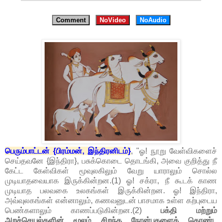
Comment
NoVideo
NoAudio
பெரும்பாட்டன் {பிரம்மன், இந்திரனிடம்}
, "ஓ! நூறு வேள்விகளைச்
செய்தவனே {இந்திரா}, பசுக்கொடை தொடங்கி, அவை குறித்து நீ
கேட்ட கேள்விகள் மூவுலகிலும் வேறு யாராலும் சொல்ல
முடியாதவையாக இருக்கின்றன.(1) ஓ! சக்ரா, நீ கூடக் காண
முடியாத பலவகை உலகங்கள் இருக்கின்றன. ஓ! இந்திரா,
அவ்வுலகங்கள் என்னாலும், கணவனுடன் பாசமாக உள்ள கற்புடைய
பெண்களாலும் காணப்படுகின்றன.(2)
பக்தி மற்றும்
அறச்செயல்களின் மூலம் சிறந்த நோன்புகளைக் கொண்ட