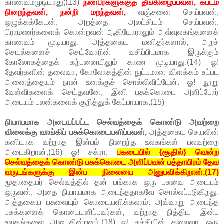
காணவும்முடியாது;(13)
நண்பர்களுக்குத் தீங்கிழைப்பவன், கபடம்
நிறைந்தவன், நன்றி மறந்தவன்,
வஞ்சனை செய்பவன்,
ஒழுக்கக்கேடன், அறத்தை அலட்சியம் செய்பவன்,
பிராமணர்களைக் கொன்றவன் ஆகியோராலும் அவ்வுலகங்களைக்
காணவும் முடியாது. அத்தகைய மனிதர்களால், அறச்
செயல்களைச் செய்வோரின் வசிப்பிடமாக இருக்கும்
கோலோகத்தைக் கற்பனையிலும் காண முடியாது.(14) ஓ!
தேவர்களின் தலைவா, கோலோகத்தின் நுட்பமான விளக்கம் உட்பட
அனைத்தையும் நான் உனக்குச் சொல்லிவிட்டேன். ஓ! நூறு
வேள்விகளைக் செய்தவனே, இனி பசுக்கொடை அளிப்போர்
அடையும் பலன்களைக் குறித்துக் கேட்பாயாக.(15)
நியாயமாக அடையப்பட்ட செல்வத்தைக் கொண்டு அவற்றை
விலைக்கு வாங்கிப் பசுக்கொடையளிப்பவன்,
அத்தகைய செயலின்
கனியாக வற்றாத இன்பம் நிறைந்த உலகங்கள் பலவற்றை
அடைகிறான்.(16) ஓ! சக்ரா,
பகடையில் {சூதில்} வென்ற
செல்வத்தைக் கொண்டு பசுக்கொடை அளிப்பவன் பத்தாயிரம் தேவ
வருடங்களுக்கு இன்ப நிலையை அனுபவிக்கிறான்.(17)
மூதாதையர் செல்வத்தில் தன் பங்காக ஒரு பசுவை அடையும்
ஒருவன், அதை நியாயமாக அடைந்ததாகவே சொல்லப்படுகிறது.
அத்தகைய பசுவையும் கொடையளிக்கலாம். அவ்வாறு அடைந்த
பசுக்களைக் கொடையளிப்பவர்கள், வற்றாத நித்திய இன்ப
உலகங்களை அடைகின்றனர்.(18) ஓ! சச்சியின் தலைவா, ஒரு