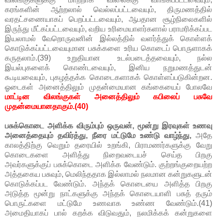
கரங்களின் ஆற்றலால் வெல்லப்பட்டவையும், திருமணத்தில்
வரதட்சணையாகப் பெறப்பட்டவையும், ஆபதான சூழ்நிலைகளில்
இருந்து மீட்கப்பட்டவையும், வறிய உரிமையாளர்களால் பராமரிக்கப்பட
இயலாமல் வேறொருவனின் இல்லத்தில் வளர்த்துக் கொள்ளக்
கொடுக்கப்பட்டவையுமான பசுக்களை உரிய கொடைப் பொருளாகக்
கருதலாம்.(39) உறுதியான உடல்படைத்தவையும், நல்ல
இயல்புகளைக் கொண்டவையும், இனிய நறுமணத்துடன்
கூடியவையும், புகழத்தக்க கொடைகளாகக் கொள்ளப்படுகின்றன.
ஓடைகள் அனைத்திலும் முதன்மையான கங்கையைப் போலவே
மாட்டின விலங்குகள் அனைத்திலும் கபிலைப் பசுவே
முதன்மையானதாகும்.(40)
பசுக்கொடை அளிக்க விரும்பும் ஒருவன், மூன்று இரவுகள் உணவு
அனைத்தையும் தவிர்த்து, நீரை மட்டுமே உண்டு வாழ்ந்து,
அதே
காலத்திற்கு வெறும் தரையில் உறங்கி, பிராமணர்களுக்கு வேறு
கொடைகளை அளித்து நிறைவடையச் செய்த பிறகு
அவர்களுக்குப் பசுக்கொடை அளிக்க வேண்டும். குற்றங்குறையற்ற
அத்தகைய பசுவும், மெலிந்ததாக இல்லாமல் நலமான கன்றுகளுடன்
கொடுக்கப்பட வேண்டும். அந்தக் கொடையை அளித்த பிறகு
அடுத்த மூன்று நாட்களுக்கு அந்தக் கொடையாளி பசுத் தரும்
பொருட்களை மட்டுமே உணவாக உண்ண வேண்டும்.(41)
அமைதியாகப் பால் கறக்க விடுவதும், நலமிக்கக் கன்றுகளை