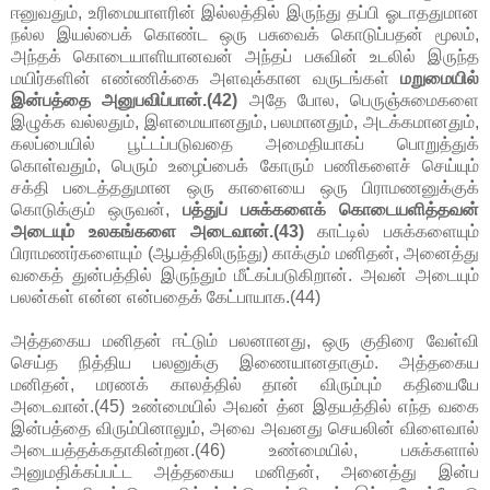
ஈனுவதும், உரிமையாளரின் இல்லத்தில் இருந்து தப்பி ஓடாததுமான
நல்ல இயல்பைக் கொண்ட ஒரு பசுவைக் கொடுப்பதன் மூலம்,
அந்தக் கொடையாளியானவன் அந்தப் பசுவின் உடலில் இருந்த
மயிர்களின் எண்ணிக்கை அளவுக்கான வருடங்கள்
மறுமையில்
இன்பத்தை அனுபவிப்பான்.(42)
அதே போல, பெருஞ்சுமைகளை
இழுக்க வல்லதும், இளமையானதும், பலமானதும், அடக்கமானதும்,
கலப்பையில் பூட்டப்படுவதை அமைதியாகப் பொறுத்துக்
கொள்வதும், பெரும் உழைப்பைக் கோரும் பணிகளைச் செய்யும்
சக்தி படைத்ததுமான ஒரு காளையை ஒரு பிராமணனுக்குக்
கொடுக்கும் ஒருவன்,
பத்துப் பசுக்களைக் கொடையளித்தவன்
அடையும் உலகங்களை அடைவான்.(43)
காட்டில் பசுக்களையும்
பிராமணர்களையும் (ஆபத்திலிருந்து) காக்கும் மனிதன், அனைத்து
வகைத் துன்பத்தில் இருந்தும் மீட்கப்படுகிறான். அவன் அடையும்
பலன்கள் என்ன என்பதைக் கேட்பாயாக.(44)
அத்தகைய மனிதன் ஈட்டும் பலனானது, ஒரு குதிரை வேள்வி
செய்த நித்திய பலனுக்கு இணையானதாகும். அத்தகைய
மனிதன், மரணக் காலத்தில் தான் விரும்பும் கதியையே
அடைவான்.(45) உண்மையில் அவன் த்ன இதயத்தில் எந்த வகை
இன்பத்தை விரும்பினாலும், அவை அவனது செயலின் விளைவால்
அடையத்தக்கதாகின்றன.(46) உண்மையில், பசுக்களால்
அனுமதிக்கப்பட்ட அத்தகைய மனிதன், அனைத்து இன்ப