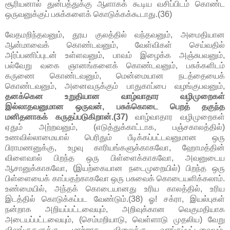
சூரியனால் துன்பத்துக்கு ஆளாகக் கூடிய வசிப்பிடம் கொண்ட
ஒருவனுக்குப் பசுக்களைக் கொடுக்கக்கூடாது.(36)
வேதமறிந்தவனும், தூய குலத்தில் வந்தவனும், அமைதியான
ஆன்மாவைக் கொண்டவனும், வேள்விகள் செய்வதில்
அர்ப்பணிப்புடன் உள்ளவனும், பாவம் இழைக்க அஞ்சுபவனும்,
பல்வேறு வகை ஞானங்களைக் கொண்டவனும், பசுக்களிடம்
கருணை கொண்டவனும், மென்மையான நடத்தையைக்
கொண்டவனும், அனைவருக்கும் பாதுகாப்பை வழங்குபவனும்,
தனக்கென உறுதியான வாழ்வாதார வழிமுறைகள்
இல்லாதவனுமான ஒருவன், பசுக்கொடை பெறத் தகுந்த
மனிதனாகக் கருதப்படுகிறான்.(37)
வாழ்வாதார வழிமுறைகள்
ஏதும் அற்றவனும், (எடுத்துக்காட்டாக, பஞ்சகாலத்தில்)
உணவில்லாமையால் பெரிதும் பீடிக்கப்பட்டவனுமான ஒரு
பிராமணனுக்கு, உழவு காரியங்களுக்காகவோ, ஹோமத்தின்
விளைவால் பிறந்த ஒரு பிள்ளைக்காகவோ, அவனுடைய
ஆசானுக்காகவோ, (இயற்கையான நடைமுறையில்) பிறந்த ஒரு
பிள்ளையைக் காப்பதற்காகவோ ஒரு பசுவைக் கொடையளிக்கலாம்.
உண்மையில், அந்தக் கொடையானது உரிய காலத்தில், உரிய
இடத்தில் கொடுக்கப்பட வேண்டும்.(38) ஓ! சக்ரா, இயல்புகள்
நன்றாக அறியப்பட்டவையும், அறிவுக்கான வெகுமதியாக
அடையப்பட்டவையும், (செம்மறியாடு, வெள்ளாடு முதலிய) வேறு
விலங்குகளுக்கு மாற்றாக விலைக்கு வாங்கப்பட்டவையும்,