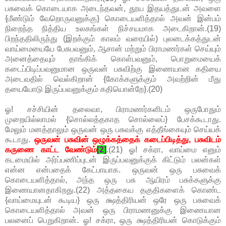
பசுவைக் கொடையாக அடைந்தவன், தூய இதயத்துடன் அவளை
{மீண்டும் வேறொருவனுக்கு} கொடையளித்தால் அவன் இன்பம்
நிறைந்த நித்திய உலகங்கள் நிச்சயமாக அடைகிறான்.(19)
பிறந்ததிலிருந்து (இறக்கும் காலம் வரையில்) புலனடக்கத்துடன்
வாய்மையையே பேசுபவனும், ஆசான் மற்றும் பிராமணர்கள் செய்யும்
அனைத்தையும் தாங்கிக் கொள்பவனும், பொறுமையைக்
கடைப்பிடிப்பவனுமான ஒருவன் பசுவிற்கு இணையான கதியை
அடைவதில் வெல்கிறான் {கோக்களுக்கும் அவற்றின் மீது
தயையோடு இருப்பவனுக்கும் கதியொன்றே}.(20)
ஓ! சச்சியின் தலைவா, பிராமணர்களிடம் ஒருபோதும்
முறையில்லாமல் {சொல்லத்தகாத சொல்லைப்} பேசக்கூடாது.
மேலும் மனத்தாலும் ஒருவன் ஒரு பசுவக்கு எத்தீங்கையும் செய்யக்
கூடாது.
ஒருவன் பசுவின் ஒழுக்கத்தைக் கடைப்பிடித்து, பசுவிடம்
கருணை காட்ட வேண்டும்
[2]
.(21) ஓ! சக்ரா, வாய்மை எனும்
கடமையில் அர்ப்பணிப்புடன் இருப்பவனுக்குக் கிட்டும் பலன்கள்
என்ன என்பதைக் கேட்பாயாக. ஒருவன் ஒரு பசுவைக்
கொடையளித்தால், அந்த ஒரு பசு ஆயிரம் பசுக்களுக்கு
இணையானதாகிறது.(22) அத்தகைய தகுதிகளைக் கொண்ட
{வாய்மையுடன் கூடிய} ஒரு க்ஷத்திரியன் ஒரே ஒரு பசுவைக்
கொடையளித்தால் அவன் ஒரு பிராமணனுக்கு இணையான
பலனைப் பெறுகிறான். ஓ! சக்ரா, ஒரு க்ஷத்திரியன் கொடுக்கும்