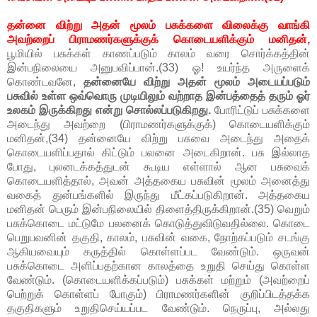
தன்னை விற்று அதன் மூலம் பசுக்களை விலைக்கு வாங்கி
அவற்றைப் பிராமணர்களுக்குக் கொடையளிக்கும் மனிதன்,
பூமியில் பசுக்கள் காணப்படும் காலம் வரை சொர்க்கத்தின்
இன்பநிலையை அனுபவிப்பான்.(33) ஓ! உயர்ந்த அருளைக்
கொண்டவனே,
தன்னையே விற்று அதன் மூலம் அடையப்படும்
பசுவில் உள்ள ஒவ்வொரு முடியிலும் வற்றாத இன்பத்தைத் தரும் ஓர்
உலகம் இருக்கிறது என்று சொல்லப்படுகிறது.
போரிட்டுப் பசுக்களை
அடைந்து அவற்றை (பிராமணர்களுக்குக்) கொடையளிக்கும்
மனிதன்,(34) தன்னையே விற்று பசுவை அடைந்து அதைக்
கொடையளிப்பதால் கிட்டும் பலனை அடைகிறான். பசு இல்லாத
போது, புலனடக்கத்துடன் கூடிய எள்ளால் ஆன பசுவைக்
கொடையளித்தால், அவன் அத்தகைய பசுவின் மூலம் அனைத்து
வகைத் துன்பங்களில் இருந்து மீட்கப்படுகிறான். அத்தகைய
மனிதன் பெரும் இன்பநிலையில் திளைத்திருக்கிறான்.(35) வெறும்
பசுக்கொடை மட்டுமே பலனைக் கொடுத்துவிடுவதில்லை. கொடை
பெறுபவனின் தகுதி, காலம், பசுவின் வகை, நோற்கப்படும் சடங்கு
ஆகியவையும் கருத்தில் கொள்ளப்பட வேண்டும். ஒருவன்
பசுக்கொடை அளிப்பதற்கான காலத்தை உறுதி செய்து கொள்ள
வேண்டும். (கொடையளிக்கப்படும்) பசுக்கள் மற்றும் (அவற்றைப்
பெற்றுக் கொள்ளப் போகும்) பிராமணர்களின் குறிப்பிடத்தக்க
தகுதிகளும் உறுதிசெய்யப்பட வேண்டும். நெருப்பு, அல்லது