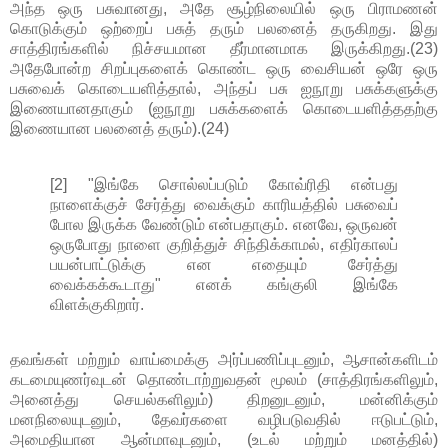
அந்த ஒரு பசுவானது, அதே சூழ்நிலையில் ஒரு பிராமணன்
கொடுக்கும் ஒற்றைப் பசுத் தரும் பலனைத் தருகிறது. இது
சாத்திரங்களில் நிச்சயமான தீர்மானமாக இருக்கிறது.(23)
அதேபோன்ற சிறப்புகளைக் கொண்ட ஒரு வைசியன் ஒரே ஒரு
பசுவைக் கொடையளித்தால், அந்தப் பசு ஐநூறு பசுக்களுக்கு
இணையானதாகும் (ஐநூறு பசுக்களைக் கொடையளித்ததற்கு
இணையான பலனைத் தரும்).(24)
[2] "இங்கே சொல்லப்படும் கோவ்ரிதி என்பது
நாளைக்குச் சேர்த்து வைக்கும் காரியத்தில் பசுவைப்
போல இருக்க வேண்டும் என்பதாகும். எனவே, ஒருவன்
ஒருபோது நாளை குறித்துச் சிந்திக்காமல், எதிர்காலப்
பயன்பாட்டுக்கு என எதையும் சேர்த்து
வைக்கக்கூடாது" எனக் கங்குலி இங்கே
விளக்குகிறார்.
தவங்கள் மற்றும் வாய்மைக்கு அர்ப்பணிப்புடனும், ஆசான்களிடம்
கடமையுணர்வுடன் தொண்டாற்றுவதன் மூலம் (சாத்திரங்களிலும்,
அனைத்து செயல்களிலும்) திறனுடனும், மன்னிக்கும்
மனநிலையுடனும், தேவர்களை வழிபடுவதில் ஈடுபட்டும்,
அமைதியான ஆன்மாவுடனும், (உடல் மற்றும் மனத்தில்)