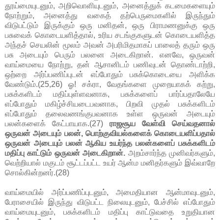
தூய்மையுடனும், அறிவொளியுடனும், அனைத்துக் கடமைகளையும்
நோற்றும், அனைத்து வகைத் தற்பெருமைகளில் இருந்தும்
விடுபட்டும் இருக்கும் ஒரு மனிதன், ஒரு பிராமணனுக்கு ஒரு
பசுவைக் கொடையளித்தால், உரிய சடங்குகளுடன் கொடையளித்த
அந்தச் செயலின் மூலம் அவன் அபரிமிதமாகப் பாலைத் தரும் ஒரு
பசு அடையும் பெரும் பலனை அடைகிறான். எனவே, ஒருவன்
வாய்மையை நோற்று, தன் ஆசானிடம் பணிவுடன் தொண்டாற்றி,
ஒற்றை அர்ப்பணிப்புடன் எப்போதும் பசுக்கொடையை அளிக்க
வேண்டும்.(25,26) ஓ! சக்ரா, வேதங்களை முறையாகக் கற்று,
பசுக்களிடம் மதிப்புள்ளவனாக, பசுக்களைப் பார்ப்பதாலேயே
எப்போதும் மகிழ்ச்சியடைபவனாக, பிறவி முதல் பசுக்களிடம்
எப்போதும் தலைவணங்குபவனாக உள்ள ஒருவன் அடையும்
பலன்களைக் கேட்பாயாக.(27)
ராஜசூய வேள்வி செய்வதனால்
ஒருவன் அடையும் பலன், பொற்குவியல்களைக் கொடையளிப்பதால்
ஒருவன் அடையும் பலன் ஆகிய உயர்ந்த பலன்களைப் பசுக்களிடம்
மதிப்பு காட்டும் ஒருவன் அடைகிறான்.
அறம்சார்ந்த முனிவர்களும்,
வெற்றியால் மகுடம் சூட்டப்பட்ட உயர் ஆன்ம மனிதர்களும் இவ்வாறே
சொல்கின்றனர்.(28)
வாய்மையில் அர்ப்பணிப்புடனும், அமைதியான ஆன்மாவுடனும்,
பேராசையில் இருந்து விடுபட்ட நிலையுடனும், பேச்சில் எப்போதும்
வாய்மையுடனும், பசுக்களிடம் மதிப்பு காட்டுவதை உறுதியான