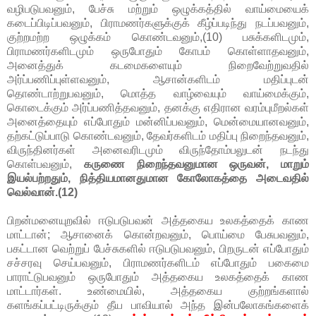
வழிபடுபவனும், பேச்சு மற்றும் ஒழுக்கத்தில் வாய்மையைக்
கடைப்பிடிப்பவனும், பிராமணர்களுக்குக் கீழ்ப்படிந்து நடப்பவனும்,
குற்றமற்ற ஒழுக்கம் கொண்டவனும்,(10) பசுக்களிடமும்,
பிராமணர்களிடமும் ஒருபோதும் கோபம் கொள்ளாதவனும்,
அனைத்துக் கடமைகளையும் நிறைவேற்றுவதில்
அர்ப்பணிப்புள்ளவனும், ஆசான்களிடம் மதிப்புடன்
தொண்டாற்றுபவனும், மொத்த வாழ்வையும் வாய்மைக்கும்,
கொடைக்கும் அர்ப்பணித்தவனும், தனக்கு எதிரான வரம்புமீறல்கள்
அனைத்தையும் எப்போதும் மன்னிப்பவனும், மென்மையானவனும்,
தற்கட்டுப்பாடு கொண்டவனும், தேவர்களிடம் மதிப்பு நிறைந்தவனும்,
விருந்தினர்கள் அனைவரிடமும் விருந்தோம்பலுடன் நடந்து
கொள்பவனும்,
கருணை நிறைந்தவனுமான ஒருவன், மாறும்
இயல்பற்றதும், நித்தியமானதுமான கோலோகத்தை அடைவதில்
வெல்வான்.(12)
பிறன்மனையுறவில் ஈடுபடுபவன் அத்தகைய உலகத்தைக் காண
மாட்டான்; ஆசானைக் கொன்றவனும், பொய்மை பேசுபவனும்,
பகட்டான வெற்றுப் பேச்சுகளில் ஈடுபடுபவனும், பிறருடன் எப்போதும்
சச்சரவு செய்பவனும், பிராமணர்களிடம் எப்போதும் பகைமை
பாராட்டுபவனும் ஒருபோதும் அத்தகைய உலகத்தைக் காண
மாட்டார்கள். உண்மையில், அத்தகைய குற்றங்களால்
களங்கப்பட்டிருக்கும் தீய பாவியால் அந்த இன்பலோகங்களைக்