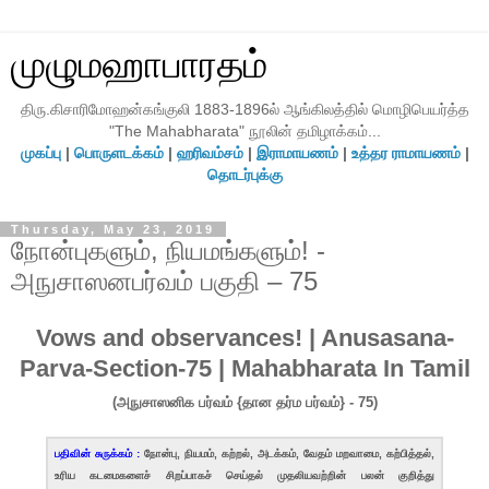
முழுமஹாபாரதம்
திரு.கிசாரிமோஹன்கங்குலி 1883-1896ல் ஆங்கிலத்தில் மொழிபெயர்த்த
"The Mahabharata" நூலின் தமிழாக்கம்...
முகப்பு
|
பொருளடக்கம்
|
ஹரிவம்சம்
|
இராமாயணம்
|
உத்தர ராமாயணம்
|
தொடர்புக்கு
Thursday, May 23, 2019
நோன்புகளும், நியமங்களும்! -
அநுசாஸனபர்வம் பகுதி – 75
Vows and observances! | Anusasana-
Parva-Section-75 | Mahabharata In Tamil
(அநுசாஸனிக பர்வம் {தான தர்ம பர்வம்} - 75)
பதிவின் சுருக்கம் :
நோன்பு, நியமம், கற்றல், அடக்கம், வேதம் மறவாமை, கற்பித்தல்,
உரிய கடமைகளைச் சிறப்பாகச் செய்தல் முதலியவற்றின் பலன் குறித்து