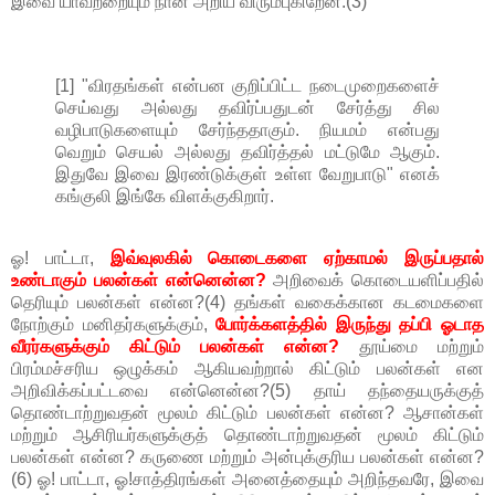
இவை யாவற்றையும் நான் அறிய விரும்புகிறேன்.(3)
[1] "விரதங்கள் என்பன குறிப்பிட்ட நடைமுறைகளைச்
செய்வது அல்லது தவிர்ப்பதுடன் சேர்த்து சில
வழிபாடுகளையும் சேர்ந்ததாகும். நியமம் என்பது
வெறும் செயல் அல்லது தவிர்த்தல் மட்டுமே ஆகும்.
இதுவே இவை இரண்டுக்குள் உள்ள வேறுபாடு" எனக்
கங்குலி இங்கே விளக்குகிறார்.
ஓ! பாட்டா,
இவ்வுலகில் கொடைகளை ஏற்காமல் இருப்பதால்
உண்டாகும் பலன்கள் என்னென்ன?
அறிவைக் கொடையளிப்பதில்
தெரியும் பலன்கள் என்ன?(4) தங்கள் வகைக்கான கடமைகளை
நோற்கும் மனிதர்களுக்கும்,
போர்க்களத்தில் இருந்து தப்பி ஓடாத
வீரர்களுக்கும் கிட்டும் பலன்கள் என்ன?
தூய்மை மற்றும்
பிரம்மச்சரிய ஒழுக்கம் ஆகியவற்றால் கிட்டும் பலன்கள் என
அறிவிக்கப்பட்டவை என்னென்ன?(5) தாய் தந்தையருக்குத்
தொண்டாற்றுவதன் மூலம் கிட்டும் பலன்கள் என்ன? ஆசான்கள்
மற்றும் ஆசிரியர்களுக்குத் தொண்டாற்றுவதன் மூலம் கிட்டும்
பலன்கள் என்ன? கருணை மற்றும் அன்புக்குரிய பலன்கள் என்ன?
(6) ஓ! பாட்டா, ஓ!சாத்திரங்கள் அனைத்தையும் அறிந்தவரே, இவை