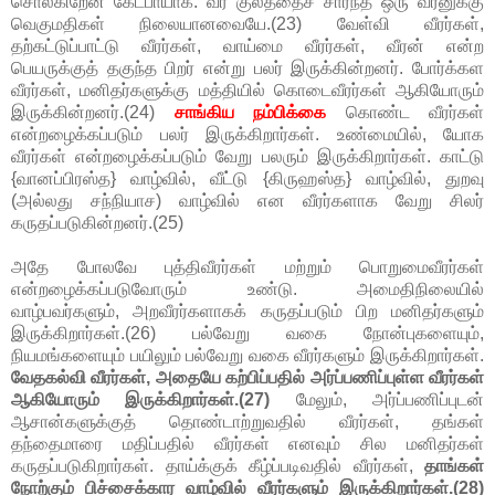
சொல்கிறேன் கேட்பாயாக. வீர குலத்தைச் சார்ந்த ஒரு வீரனுக்கு
வெகுமதிகள் நிலையானவையே.(23) வேள்வி வீரர்கள்,
தற்கட்டுப்பாட்டு வீரர்கள், வாய்மை வீரர்கள், வீரன் என்ற
பெயருக்குத் தகுந்த பிறர் என்று பலர் இருக்கின்றனர். போர்க்கள
வீரர்கள், மனிதர்களுக்கு மத்தியில் கொடைவீரர்கள் ஆகியோரும்
இருக்கின்றனர்.(24)
சாங்கிய நம்பிக்கை
கொண்ட வீரர்கள்
என்றழைக்கப்படும் பலர் இருக்கிறார்கள். உண்மையில், யோக
வீரர்கள் என்றழைக்கப்படும் வேறு பலரும் இருக்கிறார்கள். காட்டு
{வானப்பிரஸ்த} வாழ்வில், வீட்டு {கிருஹஸ்த} வாழ்வில், துறவு
(அல்லது சந்நியாச) வாழ்வில் என வீரர்களாக வேறு சிலர்
கருதப்படுகின்றனர்.(25)
அதே போலவே புத்திவீரர்கள் மற்றும் பொறுமைவீரர்கள்
என்றழைக்கப்படுவோரும் உண்டு. அமைதிநிலையில்
வாழ்பவர்களும், அறவீரர்களாகக் கருதப்படும் பிற மனிதர்களும்
இருக்கிறார்கள்.(26) பல்வேறு வகை நோன்புகளையும்,
நியமங்களையும் பயிலும் பல்வேறு வகை வீரர்களும் இருக்கிறார்கள்.
வேதகல்வி வீரர்கள், அதையே கற்பிப்பதில் அர்ப்பணிப்புள்ள வீரர்கள்
ஆகியோரும் இருக்கிறார்கள்.(27)
மேலும், அர்ப்பணிப்புடன்
ஆசான்களுக்குத் தொண்டாற்றுவதில் வீரர்கள், தங்கள்
தந்தைமாரை மதிப்பதில் வீரர்கள் எனவும் சில மனிதர்கள்
கருதப்படுகிறார்கள். தாய்க்குக் கீழ்ப்படிவதில் வீரர்கள்,
தாங்கள்
நோற்கும் பிச்சைக்கார வாழ்வில் வீரர்களும் இருக்கிறார்கள்.(28)