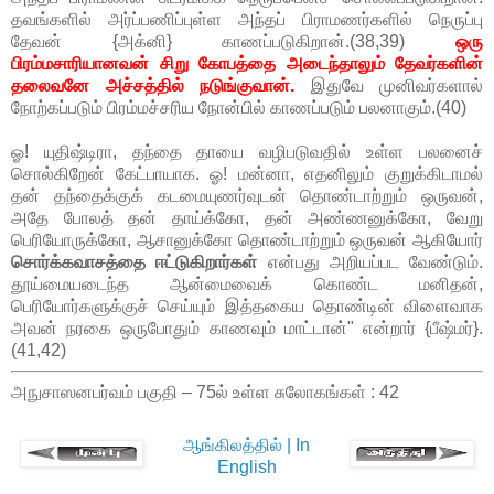
தவங்களில் அர்ப்பணிப்புள்ள அந்தப் பிராமணர்களில் நெருப்பு
தேவன் {அக்னி} காணப்படுகிறான்.(38,39)
ஒரு
பிரம்மசாரியானவன் சிறு கோபத்தை அடைந்தாலும் தேவர்களின்
தலைவனே அச்சத்தில் நடுங்குவான்.
இதுவே முனிவர்களால்
நோற்கப்படும் பிரம்மச்சரிய நோன்பில் காணப்படும் பலனாகும்.(40)
ஓ! யுதிஷ்டிரா, தந்தை தாயை வழிபடுவதில் உள்ள பலனைச்
சொல்கிறேன் கேட்பாயாக. ஓ! மன்னா, எதனிலும் குறுக்கிடாமல்
தன் தந்தைக்குக் கடமையுணர்வுடன் தொண்டாற்றும் ஒருவன்,
அதே போலத் தன் தாய்க்கோ, தன் அண்ணனுக்கோ, வேறு
பெரியோருக்கோ, ஆசானுக்கோ தொண்டாற்றும் ஒருவன் ஆகியோர்
சொர்க்கவாசத்தை ஈட்டுகிறார்கள்
என்பது அறியப்பட வேண்டும்.
தூய்மையடைந்த ஆன்மைவைக் கொண்ட மனிதன்,
பெரியோர்களுக்குச் செய்யும் இத்தகைய தொண்டின் விளைவாக
அவன் நரகை ஒருபோதும் காணவும் மாட்டான்" என்றார் {பீஷ்மர்}.
(41,42)
அநுசாஸனபர்வம் பகுதி – 75ல் உள்ள சுலோகங்கள் : 42
ஆங்கிலத்தில் | In
English