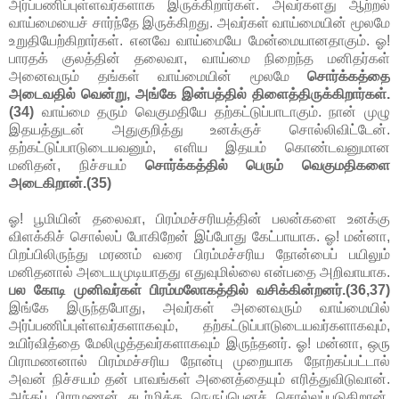
அர்ப்பணிப்புள்ளவர்களாக இருக்கிறார்கள். அவர்களது ஆற்றல்
வாய்மையைச் சார்ந்தே இருக்கிறது. அவர்கள் வாய்மையின் மூலமே
உறுதியேற்கிறார்கள். எனவே வாய்மையே மேன்மையானதாகும். ஓ!
பாரதக் குலத்தின் தலைவா, வாய்மை நிறைந்த மனிதர்கள்
அனைவரும் தங்கள் வாய்மையின் மூலமே
சொர்க்கத்தை
அடைவதில் வென்று, அங்கே இன்பத்தில் திளைத்திருக்கிறார்கள்.
(34)
வாய்மை தரும் வெகுமதியே தற்கட்டுப்பாடாகும். நான் முழு
இதயத்துடன் அதுகுறித்து உனக்குச் சொல்லிவிட்டேன்.
தற்கட்டுப்பாடுடையவனும், எளிய இதயம் கொண்டவனுமான
மனிதன், நிச்சயம்
சொர்க்கத்தில் பெரும் வெகுமதிகளை
அடைகிறான்.(35)
ஓ! பூமியின் தலைவா, பிரம்மச்சரியத்தின் பலன்களை உனக்கு
விளக்கிச் சொல்லப் போகிறேன் இப்போது கேட்பாயாக. ஓ! மன்னா,
பிறப்பிலிருந்து மரணம் வரை பிரம்மச்சரிய நோன்பைப் பயிலும்
மனிதனால் அடையமுடியாதது எதுவுமில்லை என்பதை அறிவாயாக.
பல கோடி முனிவர்கள் பிரம்மலோகத்தில் வசிக்கின்றனர்.(36,37)
இங்கே இருந்தபோது, அவர்கள் அனைவரும் வாய்மையில்
அர்ப்பணிப்புள்ளவர்களாகவும், தற்கட்டுப்பாடுடையவர்களாகவும்,
உயிர்வித்தை மேலிழுத்தவர்களாகவும் இருந்தனர். ஓ! மன்னா, ஒரு
பிராமணனால் பிரம்மச்சரிய நோன்பு முறையாக நோற்கப்பட்டால்
அவன் நிச்சயம் தன் பாவங்கள் அனைத்தையும் எரித்துவிடுவான்.
அந்தப் பிராமணன் சுடர்மிக்க நெருப்பெனச் சொல்லப்படுகிறான்.