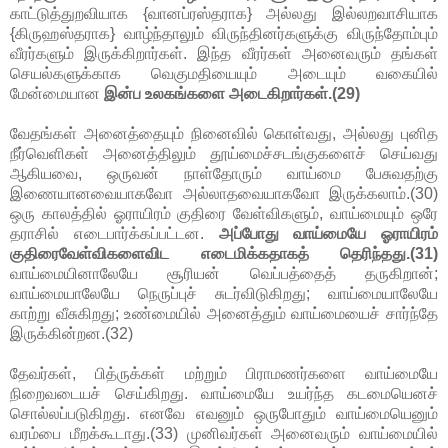
காட்டுத்துறவியாக {வானப்ரஸ்தராக} அல்லது இல்லறவாசியாக
{கிருஹஸ்தராக} வாழ்ந்தாலும் விருந்தினர்களுக்கு விருந்தோம்பும்
வீரர்களும் இருக்கிறார்கள். இந்த வீரர்கள் அனைவரும் தங்கள்
செயல்களுக்காக வெகுமதியையும் அடையும் வகையில்
மேன்மையான
இன்ப உலகங்களை அடைகிறார்கள்.(29)
வேதங்கள் அனைத்தையும் நினைவில் கொள்வது, அல்லது புனித
நீர்வெளிகள் அனைத்திலும் தூய்மைச்சடங்குகளைச் செய்வது
ஆகியவை, ஒருவன் நாள்தோரும் வாய்மை பேசுவதற்கு
இணையானவையாகவோ அல்லாதவையாகவோ இருக்கலாம்.(30)
ஒரு காலத்தில் ஓராயிரம் குதிரை வேள்விகளும், வாய்மையும் ஒரே
தராசில் எடைபார்க்கப்பட்டன.
அப்போது வாய்மையே ஓராயிரம்
குதிரைவேள்விகளைவிட எடைமிக்கதாகத் தெரிந்தது.(31)
வாய்மையினாலேயே சூரியன் வெப்பத்தைத் தருகிறான்;
வாய்மையாலேயே நெருப்புச் சுடர்விடுகிறது; வாய்மையாலேயே
காற்று வீசுகிறது; உண்மையில் அனைத்தும் வாய்மையைச் சார்ந்தே
இருக்கின்றன.(32)
தேவர்கள், பித்ருக்கள் மற்றும் பிராமணர்களை வாய்மையே
நிறைவடையச் செய்கிறது. வாய்மையே உயர்ந்த கடமையெனச்
சொல்லப்படுகிறது. எனவே எவனும் ஒருபோதும் வாய்மையெனும்
வரம்பை மீறக்கூடாது.(33) முனிவர்கள் அனைவரும் வாய்மையில்