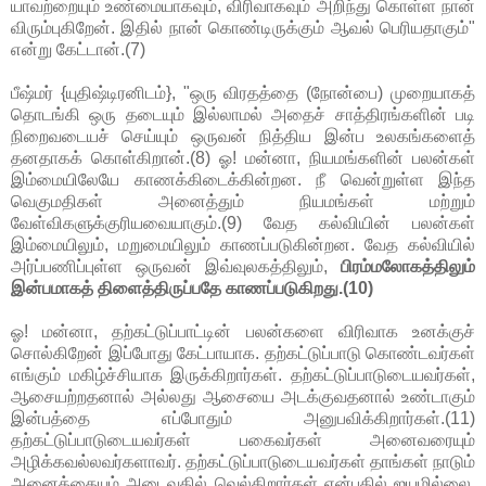
யாவற்றையும் உண்மையாகவும், விரிவாகவும் அறிந்து கொள்ள நான்
விரும்புகிறேன். இதில் நான் கொண்டிருக்கும் ஆவல் பெரியதாகும்"
என்று கேட்டான்.(7)
பீஷ்மர் {யுதிஷ்டிரனிடம்}, "ஒரு விரதத்தை (நோன்பை) முறையாகத்
தொடங்கி ஒரு தடையும் இல்லாமல் அதைச் சாத்திரங்களின் படி
நிறைவடையச் செய்யும் ஒருவன் நித்திய இன்ப உலகங்களைத்
தனதாகக் கொள்கிறான்.(8) ஓ! மன்னா, நியமங்களின் பலன்கள்
இம்மையிலேயே காணக்கிடைக்கின்றன. நீ வென்றுள்ள இந்த
வெகுமதிகள் அனைத்தும் நியமங்கள் மற்றும்
வேள்விகளுக்குரியவையாகும்.(9) வேத கல்வியின் பலன்கள்
இம்மையிலும், மறுமையிலும் காணப்படுகின்றன. வேத கல்வியில்
அர்ப்பணிப்புள்ள ஒருவன் இவ்வுலகத்திலும்,
பிரம்மலோகத்திலும்
இன்பமாகத் திளைத்திருப்பதே காணப்படுகிறது.(10)
ஓ! மன்னா, தற்கட்டுப்பாட்டின் பலன்களை விரிவாக உனக்குச்
சொல்கிறேன் இப்போது கேட்பாயாக. தற்கட்டுப்பாடு கொண்டவர்கள்
எங்கும் மகிழ்ச்சியாக இருக்கிறார்கள். தற்கட்டுப்பாடுடையவர்கள்,
ஆசையற்றதனால் அல்லது ஆசையை அடக்குவதனால் உண்டாகும்
இன்பத்தை எப்போதும் அனுபவிக்கிறார்கள்.(11)
தற்கட்டுப்பாடுடையவர்கள் பகைவர்கள் அனைவரையும்
அழிக்கவல்லவர்களாவர். தற்கட்டுப்பாடுடையவர்கள் தாங்கள் நாடும்
அனைத்தையும் அடைவதில் வெல்கிறார்கள் என்பதில் ஐயமில்லை.