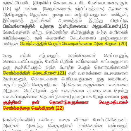
தற்கட்டுப்பாடே (திறனில்) கொடையை விட மேன்மையானதாகும்.
(18) ஓ! மன்னா, (வேதங்களைக் கற்பிப்பதற்காக) ஆசானாக
ஆகிறவனும், நெருப்பை முறையாக வழிபடுபவனுமான மனிதன்,
இவ்வுலகத் துன்பங்கள் அனைத்தில் இருந்து விடுபட்டு,
பிரம்மலோகத்தில் வற்றாத இன்பநிலையை அனுபவிப்பான்.(19)
வேதங்களைக் கற்று, அறம்சார்ந்த சீடர்களுக்கு அந்த அறிவைக்
கற்பித்தவனும், தன் ஆசானின் செயல்களைப் புகழ்பவனுமான
மனிதன்
சொர்க்கத்தில் பெரும் கௌரவங்களை அடைகிறான்.(20)
வேத கல்வி கற்பவனும், வேள்விகளைச் செய்பவனும்,
கொடையளிப்பவனும், போரில் பிறரின் உயிர்களைக் காப்பவனுமான
ஒரு க்ஷத்திரியனும் அதே போன்ற பெரும் கௌரவங்களைச்
சொர்க்கத்தில் அடைகிறான்.(21)
தன் வகைக்கான கடமைகளை
நோற்பவனும், கொடைகளை அளிப்பவனுமான ஒரு வைசியன்,
மகுடம் சூடும் வெகுமதியாக அக்கொடைகளுக்கான பலன்களை
அறுவடை செய்கிறான். தன் வகைக்கான கடமைகளை (மூன்று
வகையினருக்கான தொண்டுகளை) முறையாக நோற்பவனான
ஒரு
சூத்திரன் தன் தொண்டுகளுக்கான வெகுமதியாகச்
சொர்க்கத்தை வெல்கிறான்.(22)
(சாத்திரங்களில்) பல்வேறு வகை வீரர்கள் பேசப்படுகின்றனர்.
அவர்கள் அடைந்த வெகுமதிகள் என்னென்ன என்பதைச்