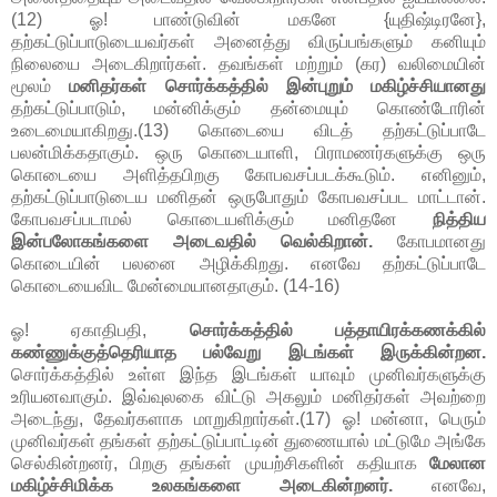
(12) ஓ! பாண்டுவின் மகனே {யுதிஷ்டிரனே},
தற்கட்டுப்பாடுடையவர்கள் அனைத்து விருப்பங்களும் கனியும்
நிலையை அடைகிறார்கள். தவங்கள் மற்றும் (கர) வலிமையின்
மூலம்
மனிதர்கள் சொர்க்கத்தில் இன்புறும் மகிழ்ச்சியானது
தற்கட்டுப்பாடும், மன்னிக்கும் தன்மையும் கொண்டோரின்
உடைமையாகிறது.(13) கொடையை விடத் தற்கட்டுப்பாடே
பலன்மிக்கதாகும். ஒரு கொடையாளி, பிராமணர்களுக்கு ஒரு
கொடையை அளித்தபிறகு கோபவசப்படக்கூடும். எனினும்,
தற்கட்டுப்பாடுடைய மனிதன் ஒருபோதும் கோபவசப்பட மாட்டான்.
கோபவசப்படாமல் கொடையளிக்கும் மனிதனே
நித்திய
இன்பலோகங்களை அடைவதில் வெல்கிறான்.
கோபமானது
கொடையின் பலனை அழிக்கிறது. எனவே தற்கட்டுப்பாடே
கொடையைவிட மேன்மையானதாகும். (14-16)
ஓ! ஏகாதிபதி,
சொர்க்கத்தில் பத்தாயிரக்கணக்கில்
கண்ணுக்குத்தெரியாத பல்வேறு இடங்கள் இருக்கின்றன.
சொர்க்கத்தில் உள்ள இந்த இடங்கள் யாவும் முனிவர்களுக்கு
உரியனவாகும். இவ்வுலகை விட்டு அகலும் மனிதர்கள் அவற்றை
அடைந்து, தேவர்களாக மாறுகிறார்கள்.(17) ஓ! மன்னா, பெரும்
முனிவர்கள் தங்கள் தற்கட்டுப்பாட்டின் துணையால் மட்டுமே அங்கே
செல்கின்றனர், பிறகு தங்கள் முயற்சிகளின் கதியாக
மேலான
மகிழ்ச்சிமிக்க உலகங்களை அடைகின்றனர்.
எனவே,