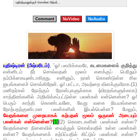
யுதிஷ்டிரனுக்குச் சொன்ன பீஷ்மர்...
Comment
NoVideo
NoAudio
யுதிஷ்டிரன் {பீஷ்மரிடம்}
, "ஓ! பலமிக்கவரே,
கடமைகளைக் குறித்து
என்னிடம் நீர் சொல்வதன் மூலம் எனக்குப் பெரிதும்
நம்பிக்கையுண்டாகிறது. எனினும், நான் கொண்டுள்ள சில
ஐயங்களைச் சொல்கிறேன். ஓ! பாட்டா, அவற்றை விளக்குவீராக.(1)
மனிதர்கள் நோற்கும் நோன்புகளுக்காக {விரதங்களுக்காக}
சாத்திரங்களில் அறிவிக்கப்பட்டுள்ள பலன்கள் என்னென்ன? ஓ!
பெரும் காந்தி கொண்டவனே, வேறு வகை நியமங்களை
நோற்பதற்குண்டான பலன்களின் இயல்பென்ன? மேலும்,
வேதங்களை முறையாகக் கற்பதன் மூலம் ஒருவன் அடையும்
பலன்கள் என்னென்ன?
[1]
(2) கொடைகளின் பலன்கள் என்ன?
வேதங்களை நினைவில் வைத்துக் கொள்வதில் உள்ள பலன்கள்
என்ன? வேதங்களைக் கற்பிப்பதில் கிட்டும் பலன்கள் என்ன?