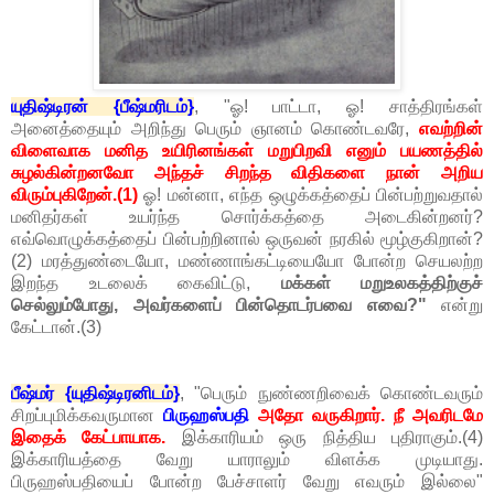
யுதிஷ்டிரன் {பீஷ்மரிடம்}
, "ஓ! பாட்டா, ஓ! சாத்திரங்கள்
அனைத்தையும் அறிந்து பெரும் ஞானம் கொண்டவரே,
எவற்றின்
விளைவாக மனித உயிரினங்கள் மறுபிறவி எனும் பயணத்தில்
சுழல்கின்றனவோ அந்தச் சிறந்த விதிகளை நான் அறிய
விரும்புகிறேன்.(1)
ஓ! மன்னா, எந்த ஒழுக்கத்தைப் பின்பற்றுவதால்
மனிதர்கள் உயர்ந்த சொர்க்கத்தை அடைகின்றனர்?
எவ்வொழுக்கத்தைப் பின்பற்றினால் ஒருவன் நரகில் மூழ்குகிறான்?
(2) மரத்துண்டையோ, மண்ணாங்கட்டியையோ போன்ற செயலற்ற
இறந்த உடலைக் கைவிட்டு,
மக்கள் மறுஉலகத்திற்குச்
செல்லும்போது, அவர்களைப் பின்தொடர்பவை எவை?"
என்று
கேட்டான்.(3)
பீஷ்மர் {யுதிஷ்டிரனிடம்}
, "பெரும் நுண்ணறிவைக் கொண்டவரும்
சிறப்புமிக்கவருமான
பிருஹஸ்பதி
அதோ வருகிறார். நீ அவரிடமே
இதைக் கேட்பாயாக.
இக்காரியம் ஒரு நித்திய புதிராகும்.(4)
இக்காரியத்தை வேறு யாராலும் விளக்க முடியாது.
பிருஹஸ்பதியைப் போன்ற பேச்சாளர் வேறு எவரும் இல்லை"