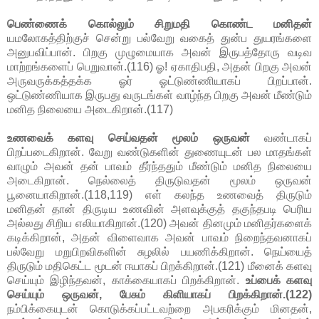
பெண்ணைக் கொல்லும் சிறுமதி கொண்ட மனிதன்
யமலோகத்திற்குச் சென்று பல்வேறு வகைத் துன்ப துயரங்களை
அனுபவிப்பான். பிறகு முழுமையாக அவன் இருபத்தோரு வடிவ
மாற்றங்களைப் பெறுவான்.(116) ஓ! ஏகாதிபதி, அதன் பிறகு அவன்
அருவருக்கத்தக்க ஓர் ஓட்டுண்ணியாகப் பிறப்பான்.
ஒட்டுண்ணியாக இருபது வருடங்கள் வாழ்ந்த பிறகு அவன் மீண்டும்
மனித நிலையை அடைகிறான்.(117)
உணவைக் களவு செய்வதன் மூலம் ஒருவன்
வண்டாகப்
பிறப்படைகிறான். வேறு வண்டுகளின் துணையுடன் பல மாதங்கள்
வாழும் அவன் தன் பாவம் தீர்ந்ததும் மீண்டும் மனித நிலையை
அடைகிறான். நெல்லைத் திருடுவதன் மூலம் ஒருவன்
பூனையாகிறான்.(118,119) எள் கலந்த உணவைத் திருடும்
மனிதன் தான் திருடிய உணவின் அளவுக்குத் தகுந்தபடி பெரிய
அல்லது சிறிய எலியாகிறான்.(120) அவன் தினமும் மனிதர்களைக்
கடிக்கிறான், அதன் விளைவாக அவன் பாவம் நிறைந்தவனாகப்
பல்வேறு மறுபிறவிகளின் சுழலில் பயணிக்கிறான். நெய்யைத்
திருடும் மதிகெட்ட மூடன் ஈயாகப் பிறக்கிறான்.(121) மீனைக் களவு
செய்யும் இழிந்தவன், காக்கையாகப் பிறக்கிறான்.
உப்பைக் களவு
செய்யும் ஒருவன், பேசும் கிளியாகப் பிறக்கிறான்.(122)
நம்பிக்கையுடன் கொடுக்கப்பட்டவற்றை அபகரிக்கும் மினதன்,