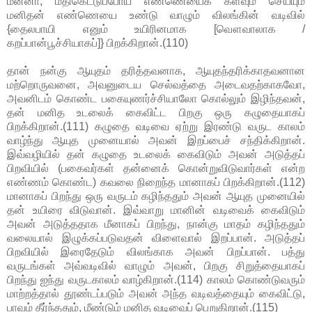
மன்னா, மதிகெட்டுப்போய் எண்ணெயைக் களவும் செய்யும்
மனிதன் எண்ணெயை உண்டு வாழும் விலங்கின் வடிவில்
{தைலபாயி எனும் உயிரினமாக [வௌவாலாக /
கறப்பான்பூச்சியாகப்]} பிறக்கிறான்.(110)
தான் நன்கு ஆயுதம் தரித்தவனாக, ஆயுதந்தரிக்காதவனான
மற்றொருவனை, அவனுடைய செல்வத்தை அடைவதற்காகவோ,
அவனிடம் கொண்ட பகையுணர்ச்சியாலோ கொல்லும் இழிந்தவன்,
தன் மனித உடலைக் கைவிட்ட பிறகு ஒரு கழுதையாகப்
பிறக்கிறான்.(111) கழுதை வடிவை ஏற்று இரண்டு வருட காலம்
வாழ்ந்து ஆயுத முனையால் அவன் இறப்பைச் சந்திக்கிறான்.
இவ்வழியில் தன் கழுதை உடலைக் கைவிடும் அவன் அடுத்தப்
பிறவியில் (பகைவர்கள் தன்னைக் கொன்றுவிடுவார்கள் என்ற
எண்ணம் கொண்ட) கவலை நிறைந்த மானாகப் பிறக்கிறான்.(112)
மானாகப் பிறந்து ஒரு வருடம் கழிந்ததும் அவன் ஆயுத முனையில்
தன் உயிரை விடுவான். இவ்வாறு மானின் வடிவைக் கைவிடும்
அவன் அடுத்ததாக மீனாகப் பிறந்து, நான்கு மாதம் கழிந்ததும்
வலையால் இழுக்கப்படுவதன் விளைவால் இறப்பான். அடுத்தப்
பிறவியில் இரைதேடும் விலங்காக அவன் பிறப்பான். பத்து
வருடங்கள் அவ்வடிவில் வாழும் அவன், பிறகு சிறுத்தையாகப்
பிறந்து ஐந்து வருடகாலம் வாழ்கிறான்.(114) காலம் கொண்டுவரும்
மாற்றத்தால் தூண்டப்படும் அவன் அந்த வடிவத்தையும் கைவிட்டு,
பாவம் தீர்ந்ததும், மீண்டும் மனித வடிவைப் பெறுகிறான்.(115)