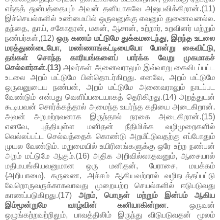
எந்தத் துன்பத்தையும் அவன் தனியாகவே அனுபவிக்கிறான்.(11)
இச்செயல்களில் உண்மையில் ஒருவனுக்கு எவனும் துணைவனல்ல.
தந்தை, தாய், சகோதரன், மகன், ஆசான், உற்றார், உறவினர் மற்றும்
நண்பர்கள்,(12)
ஒரு கணம் மட்டுமே துக்கமடைந்து, இறந்த உடலை
மரத்துண்டையோ, மண்ணாங்கட்டியையோ போன்று கைவிட்டு,
தங்கள் சொந்த காரியங்களைப் பார்க்க வேறு முகமாகச்
செல்வார்கள்.(13)
அவர்கள் அனைவராலும் இவ்வாறு கைவிடப்பட்ட
உடலை அறம் மட்டுமே பின்தொடர்கிறது. எனவே, அறம் மட்டுமே
ஒருவனுடைய நண்பன், அறம் மட்டுமே அனைவராலும் நாடப்பட
வேண்டும் என்பது வெளிப்படையாகத் தெரிகிறது.(14) அறத்துடன்
கூடியவன் சொர்க்கத்தால் அமைந்த உயர்ந்த கதியை அடைகிறான்.
அவன் அறமற்றவனாக இருந்தால் நரகை அடைகிறான்.(15)
எனவே, புத்தியுள்ள மனிதன் நீதிமிக்க வழிமுறைகளில்
வெல்லப்பட்ட செல்வத்தைக் கொண்டு அறமீட்டுவதற்கு எப்போதும்
முயல வேண்டும். மறுமையில் உயிரினங்களுக்கு ஒரே உற்ற நண்பன்
அறம் மட்டுமே ஆகும்.(16) அதிக அறிவில்லாதவனும், ஆசையால்
மதிமயங்கியவனுமான ஒரு மனிதன், பேராசை, மயக்கம்
{அறியாமை}, கருணை, அச்சம் ஆகியவற்றால் வழிநடத்தப்பட்டு
வேறொருவருக்காகவாவது முறையற்ற செயல்களில் ஈடுபடுவது
காணப்படுகிறது.(17)
அறம், பொருள் மற்றும் இன்பம் ஆகிய
இம்மூன்றுமே வாழ்வின் கனியாகின்றன.
ஒருவன்
ஒழுங்கற்றவற்றிலும், பாவத்திலிம் இருந்து விடுபடுவதன் மூலம்