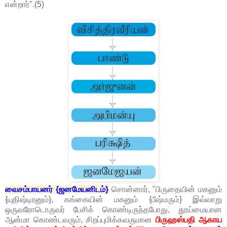
என்றார்".(5)
வைசம்பாயனர் {ஜனமேயனிடம்}
சொன்னார், "பிருதையின் மகனும்
{யுதிஷ்டிரனும்}, கங்கையின் மகனும் {பீஷ்மரும்} இவ்வாறு
ஒருவரோடொருவர் பேசிக் கொண்டிருந்தபோது, தூய்மையான
ஆன்மா கொண்டவரும், சிறப்புமிக்கவருமான
பிருஹஸ்பதி ஆகாய