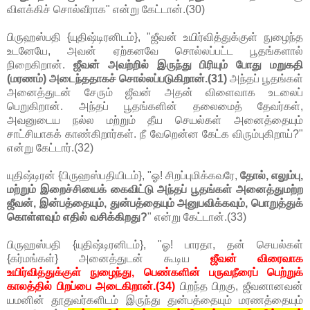
விளக்கிச் சொல்வீராக" என்று கேட்டான்.(30)
பிருஹஸ்பதி {யுதிஷ்டிரனிடம்}, "ஜீவன் உயிர்வித்துக்குள் நுழைந்த
உடனேயே, அவன் ஏற்கனவே சொல்லப்பட்ட பூதங்களால்
நிறைகிறான்.
ஜீவன் அவற்றில் இருந்து பிரியும் போது மறுகதி
(மரணம்) அடைந்ததாகச் சொல்லப்படுகிறான்.(31)
அந்தப் பூதங்கள்
அனைத்துடன் சேரும் ஜீவன் அதன் விளைவாக உடலைப்
பெறுகிறான். அந்தப் பூதங்களின் தலைமைத் தேவர்கள்,
அவனுடைய நல்ல மற்றும் தீய செயல்கள் அனைத்தையும்
சாட்சியாகக் காண்கிறார்கள். நீ வேறென்ன கேட்க விரும்புகிறாய்?"
என்று கேட்டார்.(32)
யுதிஷ்டிரன் {பிருஹஸ்பதியிடம்}, "ஓ! சிறப்புமிக்கவரே,
தோல், எலும்பு,
மற்றும் இறைச்சியைக் கைவிட்டு அந்தப் பூதங்கள் அனைத்துமற்ற
ஜீவன், இன்பத்தையும், துன்பத்தையும் அனுபவிக்கவும், பொறுத்துக்
கொள்ளவும் எதில் வசிக்கிறது?
" என்று கேட்டான்.(33)
பிருஹஸ்பதி {யுதிஷ்டிரனிடம்}, "ஓ! பாரதா, தன் செயல்கள்
{கர்மங்கள்} அனைத்துடன் கூடிய
ஜீவன் விரைவாக
உயிர்வித்துக்குள் நுழைந்து, பெண்களின் பருவநீரைப் பெற்றுக்
காலத்தில் பிறப்பை அடைகிறான்.(34)
பிறந்த பிறகு, ஜீவனானவன்
யமனின் தூதுவர்களிடம் இருந்து துன்பத்தையும் மரணத்தையும்