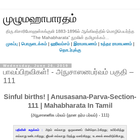
முழுமஹாபாரதம்
திரு.கிசாரிமோஹன்கங்குலி 1883-1896ல் ஆங்கிலத்தில் மொழிபெயர்த்த
"The Mahabharata" நூலின் தமிழாக்கம்...
முகப்பு
|
பொருளடக்கம்
|
ஹரிவம்சம்
|
இராமாயணம்
|
உத்தர ராமாயணம்
|
தொடர்புக்கு
Wednesday, June 26, 2019
பாவப்பிறவிகள்! - அநுசாஸனபர்வம் பகுதி –
111
Sinful births! | Anusasana-Parva-Section-
111 | Mahabharata In Tamil
(அநுசாஸனிக பர்வம் {தான தர்ம பர்வம்} - 111)
பதிவின் சுருக்கம் :
அறம் எவ்வாறு ஒருவனைப் பின்தொடர்கிறது; உயிர்வித்து
எவ்வாறு உண்டாகிறது; ஜீவன் எவ்வாறு பிறந்து வளர்கிறது; உடலைக் கைவிடும்போது,