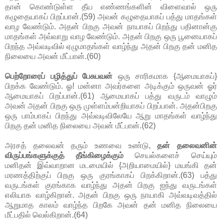
தான் கொண்டுள்ள தீய எண்ணங்களின் விளைவால் ஒரு
கழுதையாகப் பிறப்பான்.(59) அவன் கழுதையாகப் பத்து மாதங்கள்
வாழ வேண்டும். அதன் பிறகு அவன் நாயாகப் பிறந்து பதினான்கு
மாதங்கள் அவ்வாறு வாழ வேண்டும். அதன் பிறகு ஒரு பூனையாகப்
பிறந்த அவ்வடிவில் ஏழுமாதங்கள் வாழ்ந்து அதன் பிறகு தன் மனித
நிலையை அவன் மீட்பான்.(60)
பெற்றோரைப் பழித்துப் பேசுபவன்
ஒரு சாரிகமாக {ஆமையாகப்}
பிறக்க வேண்டும். ஓ! மன்னா அவர்களை அடிக்கும் ஒருவன் ஓர்
ஆமையாகப் பிறப்பான்.(61) ஆமையாகப் பத்து வருடம் வாழும்
அவன் அதன் பிறகு ஒரு முள்ளம்பன்றியாகப் பிறப்பான். அதன்பிறகு
ஒரு பாம்பாகப் பிறந்து அவ்வடிவிலேயே ஆறு மாதங்கள் வாழ்ந்து
பிறகு தன் மனித நிலையை அவன் மீட்பான்.(62)
அரசத் தலைவன் தரும் உணவை உண்டு,
தன் தலைவனின்
விருப்பங்களுக்குத் தீங்கிழைக்கும்
செயல்களைச் செய்யும்
மனிதன் இவ்வாறான மடமையில் {அறியாமையில்} மயங்கி தன்
மரணத்திற்குப் பிறகு ஒரு குரங்காகப் பிறக்கிறான்.(63) பத்து
வருடங்கள் குரங்காக வாழ்ந்து அதன் பிறகு ஐந்து வருடங்கள்
எலியாக வாழ்கிறான். அதன் பிறகு ஒரு நாயாகி அவ்வடிவத்தில்
ஆறுமாத காலம் வாழ்ந்த பிறகே அவன் தன் மனித நிலையை
மீட்பதில் வெல்கிறான்.(64)