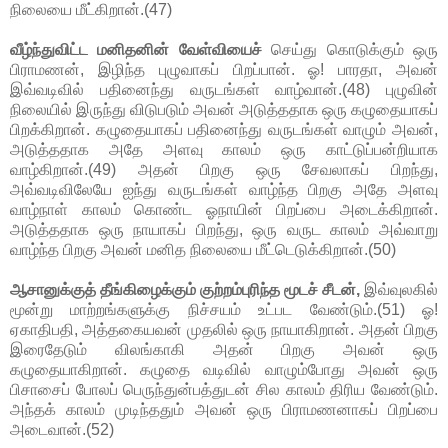
நிலையை மீட்கிறான்.(47)
வீழ்ந்துவிட்ட மனிதனின் வேள்வியைச்
செய்து கொடுக்கும் ஒரு
பிராமணன், இழிந்த புழுவாகப் பிறப்பான். ஓ! பாரதா, அவன்
இவ்வடிவில் பதினைந்து வருடங்கள் வாழ்வான்.(48) புழுவின்
நிலையில் இருந்து விடுபடும் அவன் அடுத்ததாக ஒரு கழுதையாகப்
பிறக்கிறான். கழுதையாகப் பதினைந்து வருடங்கள் வாழும் அவன்,
அடுத்ததாக அதே அளவு காலம் ஒரு காட்டுப்பன்றியாக
வாழ்கிறான்.(49) அதன் பிறகு ஒரு சேவலாகப் பிறந்து,
அவ்வடிவிலேயே ஐந்து வருடங்கள் வாழ்ந்த பிறகு அதே அளவு
வாழ்நாள் காலம் கொண்ட ஓநாயின் பிறப்பை அடைக்கிறான்.
அடுத்ததாக ஒரு நாயாகப் பிறந்து, ஒரு வருட காலம் அவ்வாறு
வாழ்ந்த பிறகு அவன் மனித நிலையை மீட்டெடுக்கிறான்.(50)
ஆசானுக்குத் தீங்கிழைக்கும் குற்றம்புரிந்த மூடச் சீடன்,
இவ்வுலகில்
மூன்று மாற்றங்களுக்கு நிச்சயம் உட்பட வேண்டும்.(51) ஓ!
ஏகாதிபதி, அத்தகையவன் முதலில் ஒரு நாயாகிறான். அதன் பிறகு
இரைதேடும் விலங்காகி அதன் பிறகு அவன் ஒரு
கழுதையாகிறான். கழுதை வடிவில் வாழும்போது அவன் ஒரு
பிசாசைப் போலப் பெருந்துன்பத்துடன் சில காலம் திரிய வேண்டும்.
அந்தக் காலம் முடிந்ததும் அவன் ஒரு பிராமணனாகப் பிறப்பை
அடைவான்.(52)