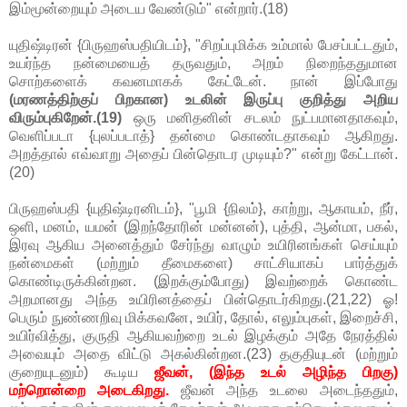
இம்மூன்றையும் அடைய வேண்டும்" என்றார்.(18)
யுதிஷ்டிரன் {பிருஹஸ்பதியிடம்}, "சிறப்புமிக்க உம்மால் பேசப்பட்டதும்,
உயர்ந்த நன்மையைத் தருவதும், அறம் நிறைந்ததுமான
சொற்களைக் கவனமாகக் கேட்டேன். நான் இப்போது
(மரணத்திற்குப் பிறகான) உடலின் இருப்பு குறித்து அறிய
விரும்புகிறேன்.(19)
ஒரு மனிதனின் சடலம் நுட்பமானதாகவும்,
வெளிப்படா {புலப்படாத்} தன்மை கொண்டதாகவும் ஆகிறது.
அறத்தால் எவ்வாறு அதைப் பின்தொடர முடியும்?" என்று கேட்டான்.
(20)
பிருஹஸ்பதி {யுதிஷ்டிரனிடம்}, "பூமி {நிலம்}, காற்று, ஆகாயம், நீர்,
ஒளி, மனம், யமன் (இறந்தோரின் மன்னன்), புத்தி, ஆன்மா, பகல்,
இரவு ஆகிய அனைத்தும் சேர்ந்து வாழும் உயிரினங்கள் செய்யும்
நன்மைகள் (மற்றும் தீமைகளை) சாட்சியாகப் பார்த்துக்
கொண்டிருக்கின்றன. (இறக்கும்போது) இவற்றைக் கொண்ட
அறமானது அந்த உயிரினத்தைப் பின்தொடர்கிறது.(21,22) ஓ!
பெரும் நுண்ணறிவு மிக்கவனே, உயிர், தோல், எலும்புகள், இறைச்சி,
உயிர்வித்து, குருதி ஆகியவற்றை உடல் இழக்கும் அதே நேரத்தில்
அவையும் அதை விட்டு அகல்கின்றன.(23) தகுதியுடன் (மற்றும்
குறையுடனும்) கூடிய
ஜீவன், (இந்த உடல் அழிந்த பிறகு)
மற்றொன்றை அடைகிறது.
ஜீவன் அந்த உடலை அடைந்ததும்,