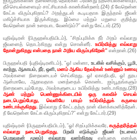
ஐம்பூதங்களின் தலைமைத் தேவர்கள் அவனது நற்செயல்களையும்,
தீச்செயல்களையும் சாட்சியாகக் காண்கின்றனர்.(24) நீ வேறென்ன
கேட்க விரும்புகிறாய்? அறத்துடன் கூடியதாக இருந்தால் ஜீவன்
மகிழ்ச்சியாக இருக்கிறது. இம்மை மற்றும் மறுமை குறித்து
வேறென்ன நான் உரையாட வேண்டும்?" என்று கேட்டார்.(25)
யுதிஷ்டிரன் {பிருஹஸ்பதியிடம்}, "சிறப்புமிக்க நீர் அறம் எவ்வாறு
ஜீவனைத் தொடர்கிறது என்று சொன்னீர்.
உயிர்வித்து எவ்வாறு
தோன்றுகிறது என்பதை நான் அறிய விரும்புகிறேன்"
என்றான்.(26)
பிருஹஸ்பதி {யுதிஷ்டிரனிடம்}, "ஓ! மன்னா,
உடலில் வசிக்கும், பூமி,
காற்று, ஆகாயம், நீர், ஒளி,
மனம் ஆகிய தேவர்கள் உண்ணும் உணவு
அவர்களை நிறைவடையச் செய்கிறது. ஓ! ஏகாதிபதி, ஓ! தூய
ஆன்மாவே, ஆறாவதாக மனத்தைக் கொண்ட ஐம்பூதங்களும்
நிறைவடையும்போது, அவர்களுடைய உயிர்வித்து உண்டாகிறது.(28)
ஆண் மற்றும் பெண்ணுக்கிடையில் ஒரு கலவிச் செயல்
நடைபெறும்போது, வெளியே பாயும் உயிர்வித்துக் கருவை
உண்டாக்குகிறது.
இவ்வாறு நீ கேட்டதற்கு நான் விளக்கமளித்தேன்.
நீ வேறென்ன கேட்க விரும்புகிறாய்?" என்று கேட்டார்.(29)
யுதிஷ்டிரன் {பிருஹஸ்பதியிடம்}, "ஓ! சிறப்புமிக்கவரே,
கருத்தரித்தல்
எவ்வாறு நடைபெறுகிறது.
பிறவி எடுக்கும் ஜீவன் (உடலைப்
பெறுவதன் மூலம்) எவ்வாறு வளர்கிறது
என்பதை எனக்கு