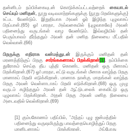
தன்னிடம் நம்பிக்கையுடன் கொடுக்கப்பட்டவற்றைக்
கையாடல்
செய்யும் மனிதன்,
நூறு வடிவமாற்றங்களுக்கு {நூறு பிறவிகளுக்கு}
உட்பட வேண்டும். இறுதியாக அவன் ஓர் இழிந்த புழுவாகப்
பிறப்பான்.(65) ஓ! பாரதா, அவ்வகையில் {புழுவாகவே} அவன்
பதினைந்து வருடங்கள் வாழ வேண்டும். இவ்வழியில் தன்
பெரும்பாவம் தீர்ந்ததும் அவன் தன் மனித நிலையை மீட்பதில்
வெல்வான்.(66)
பிறருக்கு எதிராக வன்மத்துடன்
இருக்கும் மனிதன் தன்
மரணத்திற்குப் பிறகு
சார்ங்ககனாகப் பிறக்கிறான்
[1]
. நம்பிக்கை
துரோகம் செய்த தீய புத்தி கொண்ட மனிதன் ஒரு மீனாகப்
பிறக்கிறான்.(67) ஓ! பாரதா, எட்டு வருடங்கள் மீனாக வாழ்ந்த பிறகு
மானாகப் பிறவி எடுக்கிறான். மானாக நான்கு மாதங்கள் வாழ்ந்த
பிறகு அவன் வெள்ளாடாகப் பிறவி எடுக்கிறான்.(68) ஒரு முழு
வருடம் கழிந்ததும் அவன் தன் ஆட்டுடலைக் கைவிட்டு ஒரு
புழுவாகப் பிறக்கிறான். அதன் பிறகு அவன் மனித நிலையை
அடைவதில் வெல்கிறான்.(69)
[1] கும்பகோணம் பதிப்பில், "அந்தப் புழு ஜன்மத்தில்
பதினைந்து வருஷமிருந்து பாவத்தையொழித்துப் பிறகு
மானிடனாகப் பிறக்கிறான். அப்போது