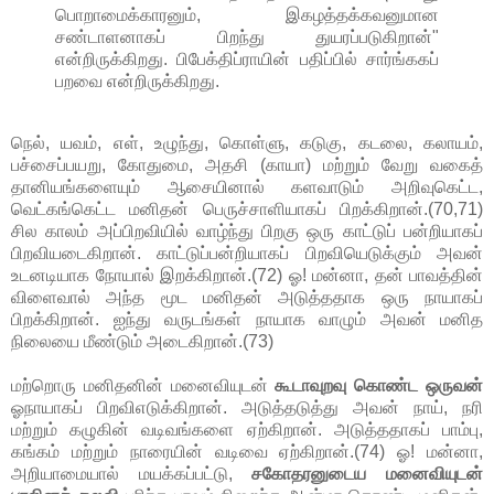
பொறாமைக்காரனும், இகழத்தக்கவனுமான
சண்டாளனாகப் பிறந்து துயரப்படுகிறான்"
என்றிருக்கிறது. பிபேக்திப்ராயின் பதிப்பில் சார்ங்ககப்
பறவை என்றிருக்கிறது.
நெல், யவம், எள், உழுந்து, கொள்ளு, கடுகு, கடலை, கலாயம்,
பச்சைப்பயறு, கோதுமை, அதசி (காயா) மற்றும் வேறு வகைத்
தானியங்களையும் ஆசையினால் களவாடும் அறிவுகெட்ட,
வெட்கங்கெட்ட மனிதன் பெருச்சாளியாகப் பிறக்கிறான்.(70,71)
சில காலம் அப்பிறவியில் வாழ்ந்து பிறகு ஒரு காட்டுப் பன்றியாகப்
பிறவியடைகிறான். காட்டுப்பன்றியாகப் பிறவியெடுக்கும் அவன்
உடனடியாக நோயால் இறக்கிறான்.(72) ஓ! மன்னா, தன் பாவத்தின்
விளைவால் அந்த மூட மனிதன் அடுத்ததாக ஒரு நாயாகப்
பிறக்கிறான். ஐந்து வருடங்கள் நாயாக வாழும் அவன் மனித
நிலையை மீண்டும் அடைகிறான்.(73)
மற்றொரு மனிதனின் மனைவியுடன்
கூடாவுறவு கொண்ட ஒருவன்
ஓநாயாகப் பிறவிஎடுக்கிறான். அடுத்தடுத்து அவன் நாய், நரி
மற்றும் கழுகின் வடிவங்களை ஏற்கிறான். அடுத்ததாகப் பாம்பு,
கங்கம் மற்றும் நாரையின் வடிவை ஏற்கிறான்.(74) ஓ! மன்னா,
அறியாமையால் மயக்கப்பட்டு,
சகோதரனுடைய மனைவியுடன்