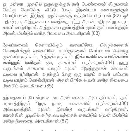
ஓ! மன்னா, முதலில் ஒருவனுக்குத் தன் பெண்ணைத் திருமணம்
செய்து கொடுத்து விட்டு, பிறகு இரண்டாம் கணவனுக்கும்
கொடுப்பவன் இழிந்த புழுக்களுக்கு மத்தியில் பிறப்பான்.(82) ஓ!
யுதிஷ்டிரா, அத்தகைய வடிவத்தை ஏற்று அவன் பதிமூன்று வருட
காலம் வாழ்கிறான். அத்தகைய துன்பத்தின் மூலம் தன் பாவம் தீரும்
அவன், மீண்டும் மனித நிலையை அடைகிறான்.(83)
தேவர்களைக் கௌரவிக்கும் வகையிலோ, பித்ருக்களைக்
கௌரவிக்கும் வகையிலோ சடங்குகளைச் செய்யாமல் அல்லது
முனிவர்களுக்கும், பித்ருக்களுக்கும்
நீர்க்காணிக்கையளிக்காமல்
உண்ணும் மனிதன்
ஒரு காகமாகப் பிறக்கிறான்.(84) நூறு
வருடங்கள் காகமாக வாழும் அவன் அடுத்ததாகச் சேவலின்
வடிவை ஏற்கிறான். அதற்குப் பிறகு ஒரு மாதம் அவன் பாம்பாக
வடிவ மாற்றம் கொள்கிறான். அதன் பிறகே அவன் மனித நிலையை
மீண்டும் அடைகிறான்.(85)
தந்தையைப் போன்றவனான அண்ணனை அவமதிப்பவன், தன்
மரணத்திற்குப் பிறகு நாரை வகைகளில் பிறக்கிறான்.(86)
அவ்வடிவத்தில் அவன் இரண்டு வருடங்கள் வாழ்கிறான்.
காலத்தின் முடிவில் அந்த வடிவத்தைக் கைவிடும் அவன் மீண்டும்
மனித நிலையை அடைகிறான்.(87)