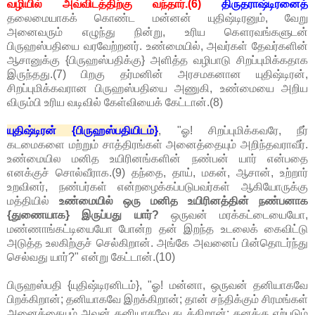
வழியில் அவ்விடத்திற்கு வந்தார்.(6)
திருதராஷ்டிரனைத்
தலைமையாகக் கொண்ட மன்னன் யுதிஷ்டிரனும், வேறு
அனைவரும் எழுந்து நின்று, உரிய கௌரவங்களுடன்
பிருஹஸ்பதியை வரவேற்றனர். உண்மையில், அவர்கள் தேவர்களின்
ஆசானுக்கு {பிருஹஸ்பதிக்கு} அளித்த வழிபாடு சிறப்புமிக்கதாக
இருந்தது.(7) பிறகு தர்மனின் அரசமகனான யுதிஷ்டிரன்,
சிறப்புமிக்கவரான பிருஹஸ்பதியை அணுகி, உண்மையை அறிய
விரும்பி உரிய வடிவில் கேள்வியைக் கேட்டான்.(8)
யுதிஷ்டிரன் {பிருஹஸ்பதியிடம்}
, "ஓ! சிறப்புமிக்கவரே, நீர்
கடமைகளை மற்றும் சாத்திரங்கள் அனைத்தையும் அறிந்தவராவீர்.
உண்மையில மனித உயிரினங்களின் நண்பன் யார் என்பதை
எனக்குச் சொல்வீராக.(9) தந்தை, தாய், மகன், ஆசான், உற்றார்
உறவினர், நண்பர்கள் என்றழைக்கப்படுபவர்கள் ஆகியோருக்கு
மத்தியில்
உண்மையில் ஒரு மனித உயிரினத்தின் நண்பனாக
{துணையாக} இருப்பது யார்?
ஒருவன் மரக்கட்டையையோ,
மண்ணாங்கட்டியையோ போன்ற தன் இறந்த உடலைக் கைவிட்டு
அடுத்த உலகிற்குச் செல்கிறான். அங்கே அவனைப் பின்தொடர்ந்து
செல்வது யார்?" என்று கேட்டான்.(10)
பிருஹஸ்பதி {யுதிஷ்டிரனிடம்}, "ஓ! மன்னா, ஒருவன் தனியாகவே
பிறக்கிறான்; தனியாகவே இறக்கிறான்; தான் சந்திக்கும் சிரமங்கள்
அனைத்தையும் அவன் தனியாகவே கடக்கிறான்; தனக்கு ஏற்படும்