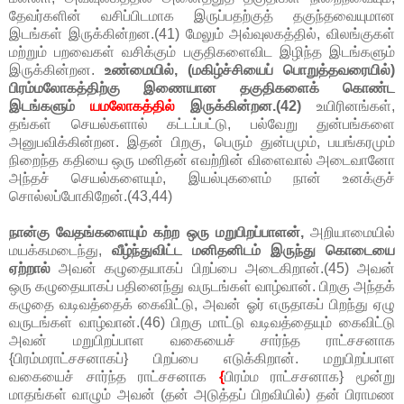
தேவர்களின் வசிப்பிடமாக இருப்பதற்குத் தகுந்தவையுமான
இடங்கள் இருக்கின்றன.(41) மேலும் அவ்வுலகத்தில், விலங்குகள்
மற்றும் பறவைகள் வசிக்கும் பகுதிகளைவிட இழிந்த இடங்களும்
இருக்கின்றன.
உண்மையில், (மகிழ்ச்சியைப் பொறுத்தவரையில்)
பிரம்மலோகத்திற்கு இணையான தகுதிகளைக் கொண்ட
இடங்களும்
யமலோகத்தில்
இருக்கின்றன.(42)
உயிரினங்கள்,
தங்கள் செயல்களால் கட்டப்பட்டு, பல்வேறு துன்பங்களை
அனுபவிக்கின்றன. இதன் பிறகு, பெரும் துன்பமும், பயங்கரமும்
நிறைந்த கதியை ஒரு மனிதன் எவற்றின் விளைவால் அடைவானோ
அந்தச் செயல்களையும், இயல்புகளைம் நான் உனக்குச்
சொல்லப்போகிறேன்.(43,44)
நான்கு வேதங்களையும் கற்ற ஒரு மறுபிறப்பாளன்,
அறியாமையில்
மயக்கமடைந்து,
வீழ்ந்துவிட்ட மனிதனிடம் இருந்து கொடையை
ஏற்றால்
அவன் கழுதையாகப் பிறப்பை அடைகிறான்.(45) அவன்
ஒரு கழுதையாகப் பதினைந்து வருடங்கள் வாழ்வான். பிறகு அந்தக்
கழுதை வடிவத்தைக் கைவிட்டு, அவன் ஓர் எருதாகப் பிறந்து ஏழு
வருடங்கள் வாழ்வான்.(46) பிறகு மாட்டு வடிவத்தையும் கைவிட்டு
அவன் மறுபிறப்பாள வகையைச் சார்ந்த ராட்சசனாக
{பிரம்மராட்சசனாகப்} பிறப்பை எடுக்கிறான். மறுபிறப்பாள
வகையைச் சார்ந்த ராட்சசனாக
{
பிரம்ம ராட்சசனாக} மூன்று
மாதங்கள் வாழும் அவன் (தன் அடுத்தப் பிறவியில்) தன் பிராமண