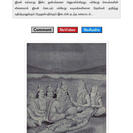
ஜீவன் எவ்வாறு இன்ப துன்பங்களை அனுபவிக்கிறது; பல்வேறு செயல்களின்
விளைவால் ஜீவன் அடையும் பல்வேறு வடிவங்களிலான பிறவிகள் குறித்து
யுதிஷ்டிரனுக்கும் பிருஹஸ்பதிக்கும் இடையில் நடந்த உரையாடல்...
Comment
NoVideo
NoAudio