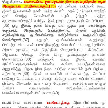
பெறுகிறான்.
உண்மையில், துன்பதுயரம் நிறைந்த மறுபிறவிச் சுழல்
அவனுடைய மரபுரிமையாகும்.(35)
ஓ! மன்னா, உயிருடன் கூடிய
ஜீவன் இவ்வுலகில் தான் பிறந்த கணம் முதல் (முற்பிறவி சார்ந்த)
தன் சொந்த செயல்களின் அறம் (மற்றும் அதற்கு
முரணானவற்றைச்) சார்ந்து இன்புறவும், துன்புறவும் செய்கிறான்.
(36)
ஒரு ஜீவன், தான் பிறந்த நாள் முதல் தன் சக்திக்குத்
தகுந்தபடி அறத்தையே பின்பற்றினால், அவன் மறுபிறவி
எடுக்கும்போது தடங்கலில்லாத மகிழ்ச்சியை அனுபவிப்பதில்
வெல்கிறான்.(37)
மறுபுறம், தடங்கலில்லாமல் அறத்தைப்
பின்பற்றாமல் அவன் பாவம்நிறைந்து செயல்பட்டால், மறுபிறவியில்
அவன் முதலில் தன் அறத்தின் வெகுமதியாக மகிழ்ச்சியை
அறுவடை செய்து, அதன் பிறகு துன்பத்தைத் தாங்கிக்
கொள்கிறான்.(38) மறத்துடன் கூடிய ஜீவன், யமனின்
ஆட்சிப்பகுதிகளுக்குச் சென்று அங்கே பெருந்துன்பத்தை
அனுபவித்து, பிறகு இடைநிலை உயிரின வகையில் தன் பிறப்பை
எடுக்கிறான்.(39) ஜீவன் மடமையில் மயக்கமடைந்து செய்யும்
பல்வேறு செயல்களால் எவ்வாறு பல்வேறு வகை உயிரினங்களாகப்
பிறப்பை அடைகின்றனர் என்று வேதங்கள், சாத்திரங்கள் மற்றும்
(புனித) வரலாறுகளில் அறிவிக்கப்பட்டுள்ளதைச்
சொல்லப்போகிறேன் கேட்பாயாக.(40)
மானிடர்கள் பயங்கரமான
யமலோகத்தை
அடைகின்றனர்.
ஓ!
மன்னா, அவ்வுலகத்தில் அனைத்துத் தகுதிகள் நிறைந்வையும்,