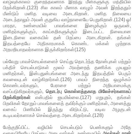
வாழ்வுக்காலம் குறைந்தவனாக இறந்து மீன்களுக்கு மத்தியில்
பிறக்கிறான்.(123) சில காலம் மீனாக வாழும் அவன் இறந்ததும்
மீண்டும் மனித வடிவை அடைகிறான். மனித நிலையை
அடைந்தாலும் அவன் குறுகிய வாழ்நாளையே பெறுகிறான்.(124) ஓ!
பாரதா, உண்மையில் பாவங்களை இழைக்கும் ஒருவன்,
மனிதர்களுக்கும், காய்கறிகளுக்கும் இடைப்பட்ட நிலையான
இடைநிலை வகையில் தன் பிறப்பை அடைகிறான். தங்கள்
இதயத்தையே அதிகாரமாகக் கொண்ட மக்கள் முற்றாக
அறமறியாதவர்களாக இருக்கிறார்கள்(125)
பல்வேறு பாவச்செயல்களைச் செய்து தொடர்ந்த நோன்புகள் மற்றும்
பக்திச் செயல்பாடுகள் மூலம் அவற்றைத் தணிக்க முயலும்
மனிதர்கள், இன்பதுன்பங்களை அடைந்து இதயத்தில் பெரும்
கவலையுடன் வாழ்கிறார்கள்.(126) பாவம் நிறைந்த ஒழுக்கம்
கொண்டவர்களும், பேராசை மற்றும் அறியாமைக்கு
வசப்படுகிறவர்களும்,
தொடர்பு கொள்ளத்தகாத மிலேச்சர்களாகப்
பிறக்கிறார்கள்
என்பதில் ஐயமில்லை.(127) மறுபுறம், தங்கள்
பிறவிகள் தோறும் பாவங்களைத் தவிர்க்கும் மனிதர்கள், அனைத்து
வகைப் பிணியில் இருந்து விடுபட்டு, வடிவ அழகுடன்
கூடியவர்களாகச் செல்வத்தை அடைகிறார்கள்.(128)
மேற்குறிப்பிட்ட வழியில் செயல்படும் பெண்களும் அதே
வகையிலேயே பிறப்பை அடைவார்கள். உண்மையில்
அவர்கள் நான்