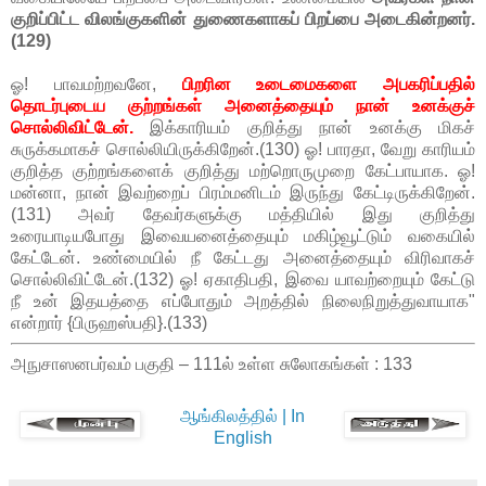
குறிப்பிட்ட விலங்குகளின் துணைகளாகப் பிறப்பை அடைகின்றனர்.
(129)
ஓ! பாவமற்றவனே,
பிறரின உடைமைகளை அபகரிப்பதில்
தொடர்புடைய குற்றங்கள் அனைத்தையும் நான் உனக்குச்
சொல்லிவிட்டேன்.
இக்காரியம் குறித்து நான் உனக்கு மிகச்
சுருக்கமாகச் சொல்லியிருக்கிறேன்.(130) ஓ! பாரதா, வேறு காரியம்
குறித்த குற்றங்களைக் குறித்து மற்றொருமுறை கேட்பாயாக. ஓ!
மன்னா, நான் இவற்றைப் பிரம்மனிடம் இருந்து கேட்டிருக்கிறேன்.
(131) அவர் தேவர்களுக்கு மத்தியில் இது குறித்து
உரையாடியபோது இவையனைத்தையும் மகிழ்வூட்டும் வகையில்
கேட்டேன். உண்மையில் நீ கேட்டது அனைத்தையும் விரிவாகச்
சொல்லிவிட்டேன்.(132) ஓ! ஏகாதிபதி, இவை யாவற்றையும் கேட்டு
நீ உன் இதயத்தை எப்போதும் அறத்தில் நிலைநிறுத்துவாயாக"
என்றார் {பிருஹஸ்பதி}.(133)
அநுசாஸனபர்வம் பகுதி – 111ல் உள்ள சுலோகங்கள் : 133
ஆங்கிலத்தில் | In
English