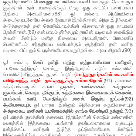
ஒரு பிராமணிப் பெண்ணுடன் பாலினக் கலவி
வைத்துக் கொள்ளும்
சூத்திரன், தன் மரணத்திற்குப் பிறகு ஒரு காட்டுப் பன்றியாகப்
பிறப்பை அடைகிறான்.(88) ஓ! மன்னா, அப்பிறவியை
அடைந்தவுடனேயே அவன் நோயால் இறக்கிறான். அந்த இழிந்தவன்
அடுத்ததாகத் தன் கொடும்பாவத்தின் விளைவால் ஒரு நாயாகப்
பிறக்கிறான்.(89) தன் பாவம் தீர்ந்தமும் நாயின் வடிவைக் கைவிடும்
அவன் மீண்டும் மனித நிலையை அடைகிறான். பிராமணிப்
பெண்ணிடம் சந்ததியை உண்டாக்கும் சூத்திரன் தன் மனித
வடிவை விட்டதும் பெருச்சாளியாக மறுபிறவியை அடைகிறான்.(90)
ஓ! மன்னா,
செய் நன்றி மறந்த குற்றவாளியான மனிதன்,
யமலோகத்திற்குச் சென்று, இறந்தோரின் கடும் மன்னனின்
{யமனின்} சீற்றத்தால் தூண்டப்படும்
{யம}தூதுவர்களின் கைகளில்
வலிநிறைந்த கடும் தாக்குதலுக்கு உள்ளாகிறான்.
(91) கனமான
சுத்தியல்களுடன் கூடிய
தடிகள், உலக்கைகள், கூர்முனை
சூலங்கள், கொடிய தீக்குடம், கத்திகளை இலைகளாகக் கொண்ட
பயங்கரக் காடு, கொதிக்கும் மணல், இரும்பு முட்கள்(92)
ஆகியவையும்,
ஓ! பாரதா, இன்னும் அதிகமான கருவிகளையும்
அத்தகைய மனிதன் யமலோகத்தில் தாங்க வேண்டியிருக்கும்.
(93)
ஓ! பாரதக் குலத்தின் தலைவா, இறந்தோரின் கொடும் மன்னனின்
உலகத்தில் இத்தகைய பயங்கரத் தண்டனைகளை அடையும்
நன்றிகெட்ட மனிதன் இழிந்த ஒட்டுண்ணியாக மீண்டும்
இவ்வுலகத்திற்கு வருகிறான். ஓ! பாரதா, அதன்பிறகு அவன்