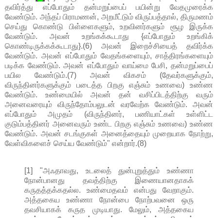
தவிர்த்து எப்போதும் தன்மறுப்பைப் பயின்று வேதமுரைக்க
வேண்டும். அந்தப் பிராமணன், அறமீட்டும் விருப்பத்தால், திருமணம்
செய்து கொண்டு பிள்ளைகளும், உறவினர்களும் சூழ இருக்க
வேண்டும். அவன் உறங்கக்கூடாது {எப்போதும் உறங்கிக்
கொண்டிருக்கக்கூடாது}.(6) அவன் இறைச்சியைத் தவிர்க்க
வேண்டும். அவன் எப்போதும் வேதங்களையும், சாத்திரங்களையும்
படிக்க வேண்டும். அவன் எப்போதும் வாய்மை பேசி, தன்மறுப்பைப்
பயில வேண்டும்.(7) அவன் விகசம் (தேவர்களுக்கும்,
விருந்தினர்களுக்கும் படைத்த பிறகு எஞ்சும் உணவை) உண்ண
வேண்டும். உண்மையில் அவன் தன் வசிப்பிடத்திற்கு வரும்
அனைவரையும் விருந்தோம்பலுடன் வரவேற்க வேண்டும். அவன்
எப்போதும் அமுதம் (விருந்தினர், பணியாட்கள் உள்ளிட்ட
குடும்பத்தினர் அனைவரும் உண்ட பிறகு எஞ்சும் உணவை) உண்ண
வேண்டும். அவன் சடங்குகள் அனைத்தையும் முறையாக நோற்று,
வேள்விகளைச் செய்ய வேண்டும்" என்றார்.(8)
[1] "அஃதாவது, உடலைத் துன்புறுத்தும் உண்ணா
நோன்பானது தவத்திற்கு இணையானதாகக்
கருதத்தக்கதல்ல. உண்மைதவம் என்பது வேறாகும்.
அத்தகைய உண்ணா நோன்பை நோற்பவனை ஒரு
தவசியாகக் கருத முடியாது. மேலும், அத்தகைய