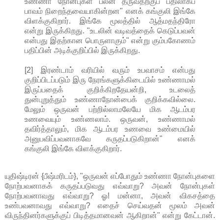
உண்ணா நோன்புகள் பலன் தருவதற்குப் பதிலாகப்
பாவம் நிறைந்தவையாகின்றன" எனக் கங்குலி இங்கே
விளக்குகிறார். இங்கே மூலத்தில் ஆத்மதந்திரோ
என்று இருக்கிறது. "உடலின் வடிவத்தைக் கெடுப்பவன்
என்பது இதற்கான பொருளாகும்" என்று கும்பகோணம்
பதிப்பின் அடிக்குறிப்பில் இருக்கிறது.
[2] இரண்டாம் வரியில் வரும் உபவாசம் என்பது
குறிப்பிடப்படும் இரு நேரங்களுக்கிடையில் உண்ணாமல்
இருப்பதைக் குறிக்கிறதேயன்றி, உடலைத்
துன்புறுத்தும் உண்ணாநோன்பைக் குறிக்கவில்லை.
மேலும் ஒருவன் பற்றில்லாமலேயே மிக ஆடம்பர
உணவையும் உண்ணலாம். ஒருவன், உண்ணாமல்
தவிர்த்தாலும், மிக ஆடம்பர உணவை உண்மையில்
அனுபவிப்பவனாகவே கருதப்படுகிறான்" எனக்
கங்குலி இங்கே விளக்குகிறார்.
யுதிஷ்டிரன் {பீஷ்மரிடம்}, "ஒருவன் எப்போதும் உண்ணா நோன்புகளை
நோற்பவனாகக் கருதப்படுவது எவ்வாறு? அவன் நோன்புகள்
நோற்பவனாவது எவ்வாறு? ஓ! மன்னா, அவன் விகசத்தை
உண்பவனாவது எவ்வாறு? எதைச் செய்வதன் மூலம் அவன்
விருந்தினர்களுக்குப் பிடித்தமானவன் ஆகிறான்" என்று கேட்டான்.