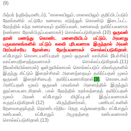
(9)
பீஷ்மர் {யுதிஷ்டிரனிடம்}, "காலையிலும், மாலையிலும் குறிப்பிடப்படும்
நேரங்களில் மட்டுமே உணவை எடுத்துக் கொண்டு இடைப்பட்ட
நேரத்தில் எந்த உணவையும் தவிர்ப்பவன், உணவைத் தவிர்ப்பவனாக
{உண்ணா நோன்பிருப்பவனாகச்} சொல்லப்படுகிறான்.(10)
ஒருவன்
தான் மணந்து கொண்ட மனைவியிடம் மட்டும், அவளது
பருவகாலங்களில் மட்டும் கலவி புரிபவனாக இருந்தால் அவன்
பிரம்மச்சரிய நோன்பை நோற்பவனாகச் சொல்லப்படுகிறான்.
எப்போதும் கொடையளிப்பதன் மூலம் ஒருவன் வாக்கில் {பேச்சில்}
வாய்மைநிறைந்தவனாகச் சொல்லப்படுகிறான்.(11)
{வேள்வியில்லாமல்} ஒன்றுமில்லாமல் கொல்லப்படும் விலங்குகளில்
இருந்து கிட்டும் இறைச்சிகள் அனைத்தையும் தவிர்ப்பதன் மூலம்
ஒருவன் இறைச்சியைத் தவிர்ப்பவனாகிறான்
[3]
. கொடைகள்
அளிப்பதன் மூலம் ஒருவன் பாவங்கள் அனைத்தில் இருந்தும்
தூய்மையடைகிறான். பகல் நேரத்தில் உறக்கத்தைத் தவிர்ப்பதன்
மூலம் அவன் எப்போதும் விழிப்புடன் இருப்பவனாகக்
கருதப்படுகிறான்.(12) விருந்தினர்கள், பணியாட்களின்
தேவைகளுக்குத் தொண்டாற்றிய பிறகு எஞ்சுவதையே எப்போதும்
உண்பவன், எப்போதும் அமுதத்தை உண்பவனாகச்
சொல்லப்படுகிறான்.(13)