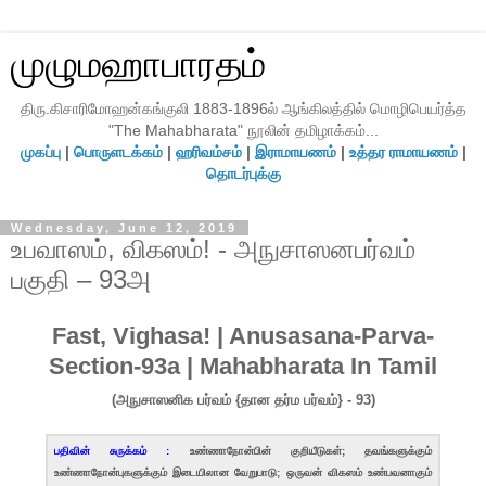
முழுமஹாபாரதம்
திரு.கிசாரிமோஹன்கங்குலி 1883-1896ல் ஆங்கிலத்தில் மொழிபெயர்த்த
"The Mahabharata" நூலின் தமிழாக்கம்...
முகப்பு
|
பொருளடக்கம்
|
ஹரிவம்சம்
|
இராமாயணம்
|
உத்தர ராமாயணம்
|
தொடர்புக்கு
Wednesday, June 12, 2019
உபவாஸம், விகஸம்! - அநுசாஸனபர்வம்
பகுதி – 93அ
Fast, Vighasa! | Anusasana-Parva-
Section-93a | Mahabharata In Tamil
(அநுசாஸனிக பர்வம் {தான தர்ம பர்வம்} - 93)
பதிவின் சுருக்கம் :
உண்ணாநோன்பின் குறியீடுகள்; தவங்களுக்கும்
உண்ணாநோன்புகளுக்கும் இடையிலான வேறுபாடு; ஒருவன் விகஸம் உண்பவனாகும்