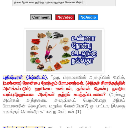
நிலை ஆகியவை குறித்து யுதிஷ்டிரனுக்குச் சொன்ன பீஷ்மர்...
Comment
NoVideo
NoAudio
யுதிஷ்டிரன் {பீஷ்மரிடம்}
, "ஒரு பிராமணரின் அழைப்பின் பேரில்,
(உண்ணா) நோன்பை நோற்கும் பிராமணர்கள், (அந்தச் சிராத்தத்தில்
அளிக்கப்படும்) ஹவியை உண்டால், தங்கள் நோன்பு தவறிய
வரம்புமீறலுக்காக அவர்கள் குற்றம் சுமத்தப்படலாமா?
(அல்லது
அவர்கள் அத்தகைய அழைப்பைப் பெறும்போது அந்தப்
பிராமணரின் அழைப்பை மறுக்க வேண்டுமா?) ஓ! பாட்டா, இஃதை
எனக்குச் சொல்வீராக" என்று கேட்டான்.(1)