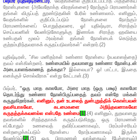
பீஷ்மர் {யுதிஷ்டிரனிடம்}
, "வேதங்களில் குறிப்பிடப்படாத அத்தகைய
நோன்புகளை {அவேதோக்த விரதங்களை} நோற்கும் பிராமணர்கள்
தங்கள் விருப்பத் தூண்டுதலின் பேரில் உண்ணலாம். எனினும்,
வேதங்களில் குறிப்பிடப்படும் நோன்புகளை நோற்கும்
பிராமணர்களைப் பொறுத்தவரை, ஓ! யுதிஷ்டிரா, சிராத்தம்
செய்பவனின் வேண்டுகோளுக்கு இணங்க சிராத்த ஹவியை
உண்பதன் மூலம் அவர்கள் தங்கள் நோன்பைக் கெடுத்த
குற்றம்புரிந்தவராகக் கருதப்படுவார்கள்" என்றார்.(2)
யுதிஷ்டிரன், "சில மனிதர்கள் உண்ணா நோன்பை {உபவாஸத்தை}
தவம் என்கின்றனர்.
உண்மையில் தவமானது உண்ணா நோன்புடன்
அடையாளங்காணத் தக்கதா?
இல்லையா? ஓ! பாட்டா, இஃதை
எனக்குச் சொல்வீராக" என்று கேட்டான்.(3)
பீஷ்மர்,
"ஒரு மாத காலமோ, அரை மாத {ஒரு பக்ஷ} காலமோ
தொடர்ந்து உண்ணா நோன்பிருப்பதைத் தவம் என்றே மக்கள்
கருதுகிறார்கள்.
எனினும், தன் உடலைத் துன்புறுத்திக் கொள்பவன்
தவசியாகவோ, கடமைகளை அறிந்தவனாகவோ
கருதத்தக்கவனல்ல என்பதே உண்மை
[1]
.(4) எனினும், துறவானது
தவங்களில் சிறந்ததாகக் கருதப்படுகிறது. ஒரு பிராமணன்
எப்போதும் உணவைத் தவிர்ப்பவனாகவும், பிரம்மச்சரியம்
என்றழைக்கப்படும் நோன்பை நோற்பவனாகவும் இருக்க
வேண்டும்
[2]
.(5) ஒரு பிராமணன் வாக்கையும் {பேச்சையும்}