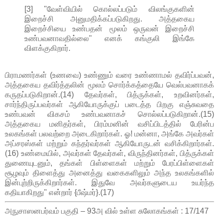
[3] "வேள்வியில் கொல்லப்படும் விலங்குகளின்
இறைச்சி அனுமதிக்கப்படுகிறது. அத்தகைய
இறைச்சியை உண்பதன் மூலம் ஒருவன் இறைச்சி
உண்பவனாவதில்லை" எனக் கங்குலி இங்கே
விளக்குகிறார்.
பிராமணர்கள் (உணவை) உண்ணும் வரை உண்ணாமல் தவிர்ப்பவன்,
அத்தகைய தவிர்த்தலின் மூலம் சொர்க்கத்தையே வெல்பவனாகக்
கருதப்படுகிறான்.(14) தேவர்கள், பித்ருக்கள், உறவினர்கள்,
சார்ந்திருப்பவர்கள் ஆகியோருக்குப் படைத்த பிறகு எஞ்சுவதை
உண்பவன் விகசம் உண்பவனாகச் சொல்லப்படுகிறான்.(15)
அத்தகைய மனிதர்கள், பிரம்மனின் வசிப்பிடத்தில் பேரின்ப
உலகங்கள் பலவற்றை அடைகிறார்கள். ஓ! மன்னா, அங்கே அவர்கள்
அப்சரஸ்கள் மற்றும் கந்தர்வர்கள் ஆகியோருடன் வசிக்கிறார்கள்.
(16) உண்மையில், அவர்கள் தேவர்கள், விருந்தினர்கள், பித்ருக்கள்
துணையுடனும், தங்கள் பிள்ளைகள் மற்றும் பேரப்பிள்ளைகள்
சூழவும் திளைத்து அனைத்து வகைகளிலும் அந்த உலகங்களில்
இன்புற்றிருக்கிறார்கள். இதுவே அவர்களுடைய உயர்ந்த
கதியாகிறது" என்றார் {பீஷ்மர்}.(17)
அநுசாஸனபர்வம் பகுதி – 93அ வில் உள்ள சுலோகங்கள் : 17/147