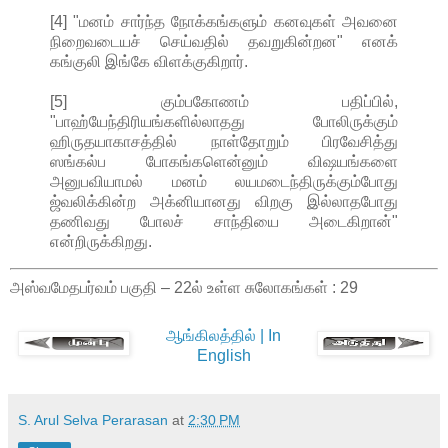
[4] "மனம் சார்ந்த நோக்கங்களும் கனவுகள் அவனை
நிறைவடையச் செய்வதில் தவறுகின்றன" எனக்
கங்குலி இங்கே விளக்குகிறார்.
[5] கும்பகோணம் பதிப்பில்,
"பாஹ்யேந்திரியங்களில்லாதது போலிருக்கும்
ஹிருதயாகாசத்தில் நாள்தோறும் பிரவேசித்து
ஸங்கல்ப போகங்களென்னும் விஷயங்களை
அனுபவியாமல் மனம் லயமடைந்திருக்கும்போது
ஜ்வலிக்கின்ற அக்னியானது விறகு இல்லாதபோது
தணிவது போலச் சாந்தியை அடைகிறான்"
என்றிருக்கிறது.
அஸ்வமேதபர்வம் பகுதி – 22ல் உள்ள சுலோகங்கள் : 29
ஆங்கிலத்தில் | In
English
S. Arul Selva Perarasan
at
2:30 PM