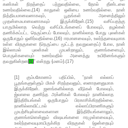
கண்கள் நிறத்தைப் பற்றுவதில்லை, தோல் தீண்டலை
உணர்வதில்லை,(14) காதுகள் ஒலியை உணர்வதில்லை. நான்
நித்தியமானவனாகவும், பூதங்கள் அனைத்திலும்
முதன்மையானவனாகவும் இருக்கிறேன்.(15) வசிப்பதற்கு
யாருமில்லாத வெற்று வசிப்பிடங்களைப் போலவும், தழல்கள்
தணிக்கப்பட்ட நெருப்பைப் போலவும், நானில்லாத போது புலன்கள்
ஒருபோதும் ஒளிர்வதில்லை.(16) ஈரமானவையும், உலர்ந்தவையுமாக
உள்ள விறகுகளை (நெருப்பை மூட்டத் தவறுவதைப்) போல, நான்
இல்லாமல் புலன்கள் முயன்றாலும், குணங்களையும்,
பொருள்களையும் உணர்வதில் அனைத்து உயிரினங்களும்
தவறுகின்றன
[1]
" என்றது {மனம்}.(17)
[1] கும்பகோணம் பதிப்பில், "நான் எல்லாப்
பூதங்களுள்ளும் மிகச் சிறந்தவனும், ஸனாதனனுமாக
இருக்கிறேன். ஜனங்களில்லாத வீடுகள் போலவும்,
ஜ்வாலை தணிந்த அக்னிகள் போலவும் நானில்லாத
இந்திரியங்கள் ஒருபோதும் பிரகாசிக்கிறதில்லை.
நானில்லாவிட்டால் எல்லாப்பிராணிகளும்
முயற்சியுள்ளவைகளான இந்திரியங்களாலும்,
குணங்களென்னும் விஷயங்களை ஈரமுள்ளவையும்,
உலர்ந்தவையுமாயிருக்கிற விறகுகள் (ஒன்றையும்