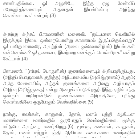
காண்பதில்லை. ஓ! அழகியே, இந்த ஏழு வேள்விப்
புரோஹிதர்களையும் அதனதன் இயல்பின்படி அறிந்து
கொள்வாயாக" என்றார்.(3)
அதற்கு அந்தப் பிராமணரின் மனைவி, "நுட்பமான வெளியில்
இருக்கும் இவை ஒன்றையொன்று காணாமல் இருப்பதெவ்வாறு?
ஓ! புனிதமானவரே, அவற்றின் (அவை ஒவ்வொன்றின்) இயல்புகள்
என்னென்ன? ஓ! தலைவா, இவற்றை எனக்குச் சொல்வீராக" என்று
கேட்டாள்.(4)
பிராமணர், "(எந்தப் பொருளின்) குணங்களையும் அறியாதிருப்பது,
(அந்தப் பொருளைக் குறித்த) அறியாமையே {அவிஜ்ஞானம்} ஆகும்;
அதே வேளையில், அந்தக் குணங்களை அறிவது அறிவாகும்
(அறிவு {அபிஜ்ஞதை} என்று அழைக்கப்படுகிறது). இந்த ஏழில் எந்த
ஒன்றும் மற்றொன்றின் குணங்களை அறிவதிலோ, புரிந்து
கொள்வதிலோ ஒருபோதும் வெல்வதில்லை.(5)
நாக்கு, கண்கள், காதுகள், தோல், மனம் புத்தி ஆகியன
மணங்களை உணர்வதில் ஒருபோதும் வெல்வதில்லை. மூக்கு
மட்டுமே அவற்றை உணர்கிறது.(6) மூக்கு, கண்கள், காதுகள்,
தோல், மனம் மற்றும் புத்தி ஆகியன சுவைகளை உணர்வதில்