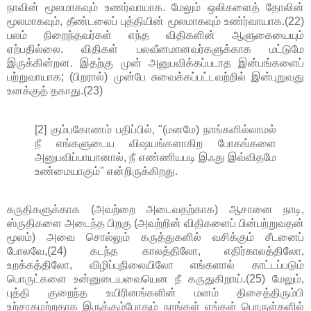
நாவின் மூலமாகவும் உணர்வாயாக. மேலும் ஒலிகளைத் தோலின்
மூலமாகவும், தீண்டலைப் புத்தியின் மூலமாகவும் உண்ர்வாயாக.(22)
பலம் நிறைந்தவர்கள் எந்த விதிகளின் ஆளுகையையும்
ஏற்பதில்லை. விதிகள் பலவீனமானவர்களுக்காக மட்டுமே
இருக்கின்றன. இதற்கு முன் அனுபவிக்கப்படாத இன்பங்களைப்
பற்றுவாயாக; (பிறரால்) முன்பே சுவைக்கப்பட்டவற்றில் இன்புறுவது
உனக்குத் தகாது.(23)
[2] கும்பகோணம் பதிப்பில், "(மனமே) நாங்களில்லாமல்
நீ எங்களுடைய விஷயங்களாகிற போகங்களை
அனுபவிப்பாயானால், நீ எண்ணியபடி இஃது இவ்விதமே
உண்மையாகும்" என்றிருக்கிறது.
சுருதிகளுக்காக (அவற்றை அடைவதற்காக) ஆசானை நாடி,
ஸ்ருதிகளை அடைந்த பிறகு (அவற்றின் விதிகளைப் பின்பற்றுவதன்
மூலம்) அவை சொல்லும் கருத்துகளில் வசிக்கும் சீடனைப்
போலவே,(24) கடந்த காலத்திலோ, எதிர்காலத்திலோ,
உறக்கத்திலோ, விழிப்புநிலையிலோ எங்களால் காட்டப்படும்
பொருட்களை உன்னுடையவையென நீ கருதுகிறாய்.(25) மேலும்,
புத்தி குறைந்த உயிரினங்களின் மனம் திசைத்திரும்பி
உற்சாகமற்றதாக இருக்கும்போதும் நாங்கள் எங்கள் பொருள்களில்