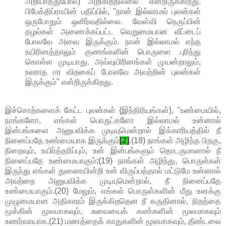
அறியாததுபோல) அறிகிறதில்லை" என்றிருக்கிறது.
பிபேக்திப்ராயின் பதிப்பில், "நான் இல்லாமல் புலன்கள்
ஒருபோதும் ஒளிர்வதில்லை. வேள்வி நெருப்பின்
தழல்கள் அணைக்கப்பட்ட வெறுமையான வீட்டைப்
போலவே அவை இருக்கும். நான் இல்லாமல் எந்த
உயிரினத்தாலும் குணங்களின் பொருளை புரிந்து
கொள்ள முடியாது. அவ்வுயிரினங்கள் முயன்றாலும்,
உலராத ஈர விறகைப் போலவே அவற்றின் புலன்கள்
இருக்கும்" என்றிருக்கிறது.
இச்சொற்களைக் கேட்ட புலன்கள் {இந்திரியங்கள்}, "உண்மையில்,
நாங்களோ, எங்கள் பொருட்களோ இல்லாமல் உன்னால்
இன்பங்களை அனுபவிக்க முடியுமென்றால் இக்காரியத்தில் நீ
நினைப்பதே உண்மையாக இருக்கும்
[2]
.(18) நாங்கள் அழிந்த பிறகு,
நிறைவும், உயிர்த்தரிப்பும், உன் இன்பங்களும் தொடருமானால் நீ
நினைப்பதே உண்மையாகும்;(19) நாங்கள் அழிந்து, பொருள்கள்
இருந்து எங்கள் துணையின்றி உன் விருப்பத்தால் மட்டுமே உன்னால்
அவற்றை அனுபவிக்க முடியுமென்றால், நீ நினைப்பதே
உண்மையாகும்.(20) மேலும், எங்கள் பொருள்களின் மீது உனக்கு
முழுமையான அதிகாரம் இருக்கிறதென நீ கருதினால், நிறத்தை
மூக்கின் மூலமாகவும், சுவையைக் கண்களின் மூலமாகவும்
உணர்வாயாக.(21) மணத்தைக் காதுகளின் மூலமாகவும், தீண்டலை