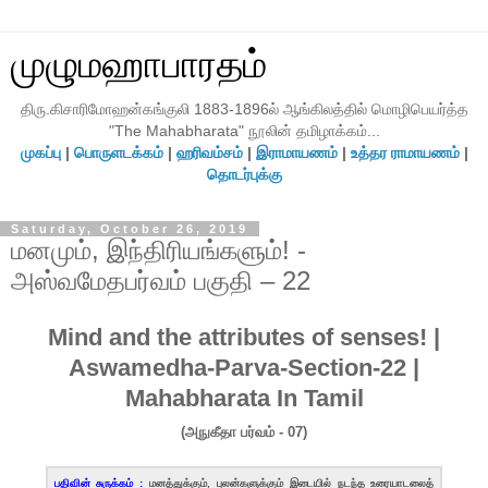
முழுமஹாபாரதம்
திரு.கிசாரிமோஹன்கங்குலி 1883-1896ல் ஆங்கிலத்தில் மொழிபெயர்த்த
"The Mahabharata" நூலின் தமிழாக்கம்...
முகப்பு
|
பொருளடக்கம்
|
ஹரிவம்சம்
|
இராமாயணம்
|
உத்தர ராமாயணம்
|
தொடர்புக்கு
Saturday, October 26, 2019
மனமும், இந்திரியங்களும்! -
அஸ்வமேதபர்வம் பகுதி – 22
Mind and the attributes of senses! |
Aswamedha-Parva-Section-22 |
Mahabharata In Tamil
(அநுகீதா பர்வம் - 07)
பதிவின் சுருக்கம் :
மனத்துக்கும், புலன்களுக்கும் இடையில் நடந்த உரையாடலைத்