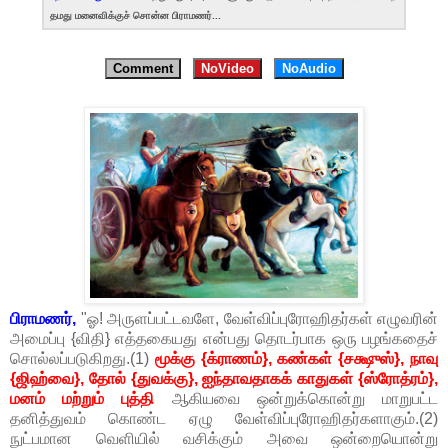
தமது மனைவிக்குச் சொன்ன பிராமணர்...
Comment
NoVideo
NoAudio
பிராமணர்,
"ஓ! அருளப்பட்டவளே, வேள்விப்புரோஹிதர்கள் எழுவரின்
அமைப்பு {விதி} எத்தகையது என்பது தொடர்பாக ஒரு பழங்கதைச்
சொல்லப்படுகிறது.(1)
மூக்கு {க்ராணம்}, கண்கள் {சக்ஷுஸ்}, நாவு
{ஜிஹ்வை}, தோல் {துவக்கு}, ஐந்தாவதாகக் காதுகள் {ஸ்ரோத்ரம்},
மனம் மற்றும் புத்தி
ஆகியவை ஒன்றுக்கொன்று மாறுபட்ட
தனித்துவம் கொண்ட ஏழு வேள்விப்புரோஹிதர்களாகும்.(2)
நுட்பமான வெளியில் வசிக்கும் அவை ஒன்றையொன்று