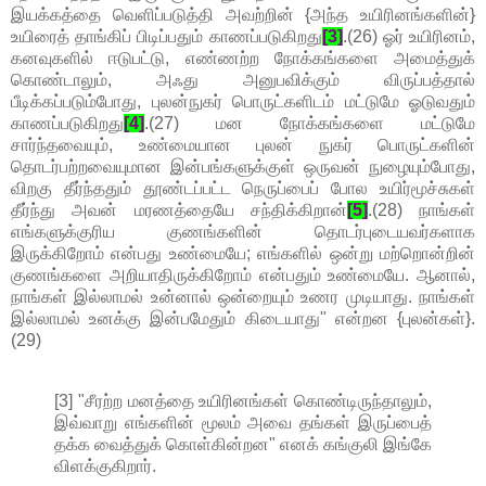
இயக்கத்தை வெளிப்படுத்தி அவற்றின் {அந்த உயிரினங்களின்}
உயிரைத் தாங்கிப் பிடிப்பதும் காணப்படுகிறது
[3]
.(26) ஓர் உயிரினம்,
கனவுகளில் ஈடுபட்டு, எண்ணற்ற நோக்கங்களை அமைத்துக்
கொண்டாலும், அஃது அனுபவிக்கும் விருப்பத்தால்
பீடிக்கப்படும்போது, புலன்நுகர் பொருட்களிடம் மட்டுமே ஓடுவதும்
காணப்படுகிறது
[4]
.(27) மன நோக்கங்களை மட்டுமே
சார்ந்தவையும், உண்மையான புலன் நுகர் பொருட்களின்
தொடர்பற்றவையுமான இன்பங்களுக்குள் ஒருவன் நுழையும்போது,
விறகு தீர்ந்ததும் தூண்டப்பட்ட நெருப்பைப் போல உயிர்மூச்சுகள்
தீர்ந்து அவன் மரணத்தையே சந்திக்கிறான்
[5]
.(28) நாங்கள்
எங்களுக்குரிய குணங்களின் தொடர்புடையவர்களாக
இருக்கிறோம் என்பது உண்மையே; எங்களில் ஒன்று மற்றொன்றின்
குணங்களை அறியாதிருக்கிறோம் என்பதும் உண்மையே. ஆனால்,
நாங்கள் இல்லாமல் உன்னால் ஒன்றையும் உணர முடியாது. நாங்கள்
இல்லாமல் உனக்கு இன்பமேதும் கிடையாது" என்றன {புலன்கள்}.
(29)
[3] "சீரற்ற மனத்தை உயிரினங்கள் கொண்டிருந்தாலும்,
இவ்வாறு எங்களின் மூலம் அவை தங்கள் இருப்பைத்
தக்க வைத்துக் கொள்கின்றன" எனக் கங்குலி இங்கே
விளக்குகிறார்.