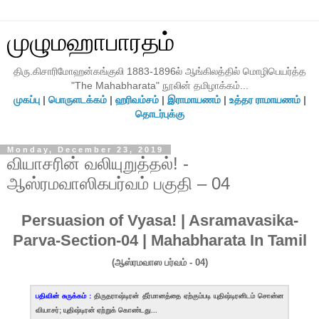
முழுமஹாபாரதம்
திரு.கிசாரிமோஹன்கங்குலி 1883-1896ல் ஆங்கிலத்தில் மொழிபெயர்த்த
"The Mahabharata" நூலின் தமிழாக்கம்...
முகப்பு
|
பொருளடக்கம்
|
ஹரிவம்சம்
|
இராமாயணம்
|
உத்தர ராமாயணம்
|
தொடர்புக்கு
Monday, December 23, 2019
வியாசரின் வலியுறுத்தல்! -
ஆஸ்ரமவாஸிகபர்வம் பகுதி – 04
Persuasion of Vyasa! | Asramavasika-
Parva-Section-04 | Mahabharata In Tamil
(ஆஸ்ரமவாஸ பர்வம் - 04)
பதிவின் சுருக்கம் :
திருதராஷ்டிரன் தீர்மானத்தை ஏற்கும்படி யுதிஷ்டிரனிடம் சொன்ன
வியாசர்; யுதிஷ்டிரன் ஏற்றுக் கொண்டது...