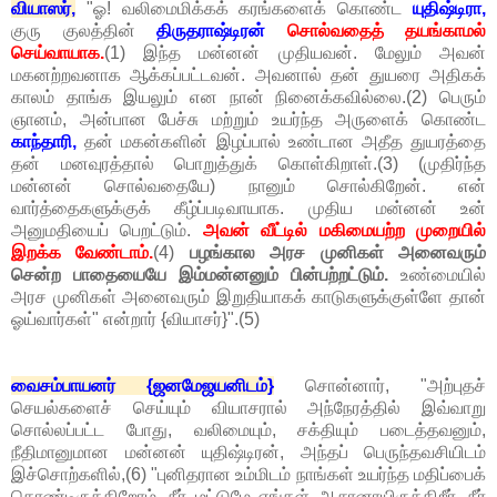
வியாஸர்,
"ஓ! வலிமைமிக்கக் கரங்களைக் கொண்ட
யுதிஷ்டிரா,
குரு குலத்தின்
திருதராஷ்டிரன்
சொல்வதைத் தயங்காமல்
செய்வாயாக.
(1) இந்த மன்னன் முதியவன். மேலும் அவன்
மகனற்றவனாக ஆக்கப்பட்டவன். அவனால் தன் துயரை அதிகக்
காலம் தாங்க இயலும் என நான் நினைக்கவில்லை.(2) பெரும்
ஞானம், அன்பான பேச்சு மற்றும் உயர்ந்த அருளைக் கொண்ட
காந்தாரி,
தன் மகன்களின் இழப்பால் உண்டான அதீத துயரத்தை
தன் மனவுரத்தால் பொறுத்துக் கொள்கிறாள்.(3) (முதிர்ந்த
மன்னன் சொல்வதையே) நானும் சொல்கிறேன். என்
வார்த்தைகளுக்குக் கீழ்ப்படிவாயாக. முதிய மன்னன் உன்
அனுமதியைப் பெறட்டும்.
அவன் வீட்டில் மகிமையற்ற முறையில்
இறக்க வேண்டாம்.
(4)
பழங்கால அரச முனிகள் அனைவரும்
சென்ற பாதையையே இம்மன்னனும் பின்பற்றட்டும்.
உண்மையில்
அரச முனிகள் அனைவரும் இறுதியாகக் காடுகளுக்குள்ளே தான்
ஓய்வார்கள்" என்றார் {வியாசர்}".(5)
வைசம்பாயனர் {ஜனமேஜயனிடம்}
சொன்னார், "அற்புதச்
செயல்களைச் செய்யும் வியாசரால் அந்நேரத்தில் இவ்வாறு
சொல்லப்பட்ட போது, வலிமையும், சக்தியும் படைத்தவனும்,
நீதிமானுமான மன்னன் யுதிஷ்டிரன், அந்தப் பெருந்தவசியிடம்
இச்சொற்களில்,(6) "புனிதரான உம்மிடம் நாங்கள் உயர்ந்த மதிப்பைக்
கொண்டிருக்கிறோம். நீர் மட்டுமே எங்கள் ஆசானாயிருக்கிறீர். நீர்