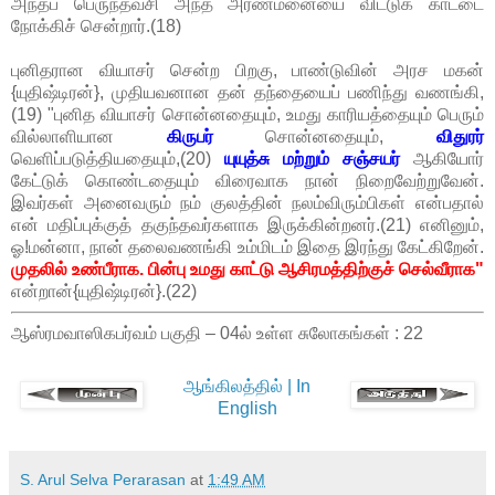
அந்தப் பெருந்தவசி அந்த அரண்மனையை விட்டுக் காட்டை
நோக்கிச் சென்றார்.(18)
புனிதரான வியாசர் சென்ற பிறகு, பாண்டுவின் அரச மகன்
{யுதிஷ்டிரன்}, முதியவனான தன் தந்தையைப் பணிந்து வணங்கி,
(19) "புனித வியாசர் சொன்னதையும், உமது காரியத்தையும் பெரும்
வில்லாளியான
கிருபர்
சொன்னதையும்,
விதுரர்
வெளிப்படுத்தியதையும்,(20)
யுயுத்சு மற்றும் சஞ்சயர்
ஆகியோர்
கேட்டுக் கொண்டதையும் விரைவாக நான் நிறைவேற்றுவேன்.
இவர்கள் அனைவரும் நம் குலத்தின் நலம்விரும்பிகள் என்பதால்
என் மதிப்புக்குத் தகுந்தவர்களாக இருக்கின்றனர்.(21) எனினும்,
ஓ!மன்னா, நான் தலைவணங்கி உம்மிடம் இதை இரந்து கேட்கிறேன்.
முதலில் உண்பீராக. பின்பு உமது காட்டு ஆசிரமத்திற்குச் செல்வீராக"
என்றான்{யுதிஷ்டிரன்}.(22)
ஆஸ்ரமவாஸிகபர்வம் பகுதி – 04ல் உள்ள சுலோகங்கள் : 22
ஆங்கிலத்தில் | In
English
S. Arul Selva Perarasan
at
1:49 AM