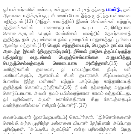
ஓ! மன்னர்களின் மன்னா, உன்னுடைய அரசத் தந்தை
பாண்டு,
தன்
ஆசானை மதிக்கும் ஒரு சீடனைப் போல இந்த முதிர்ந்த மன்னனை
மதித்தான்.(13) (அந்தக் காலத்தில்) இவன் செல்வங்கள் மற்றும்,
ரத்தினங்களின் மலைகளுடன் கூடிய அபரிமிதமான
கொடைகளுடன் பெரும் வேள்விகள் பலவற்றில் தேவர்களைத்
துதித்து, தன் குடிமக்களை நல்ல முறையில் பாதுகாத்துப் பூமியை
ஆண்டு வந்தான்.(14)
பெரும் சந்ததியையும், பெருகும் நாட்டையும்
அடைந்த இவன் {திருதராஷ்டிரன்}, நீங்கள் நாடுகடத்தப்பட்டிருந்த
பதிமூன்று வருடங்கள் பெருஞ்செல்வாக்கை அனுபவித்து,
பெருஞ்செல்வத்தைக் கொடையாக அளித்தான்.
(15) ஓ!
மனிதர்களின் தலைவா, ஓ! பாவமற்றவனே, நீயும், உன்
பணியாட்களும், ஆசானிடம் சீடன் தயாராகக் கீழ்ப்படிவதைப்
போலவே இந்த மன்னன் மற்றும் புகழ்பெற்ற காந்தாரியைத்
துதித்துக் கொண்டிருந்தீர்கள்.(16) நீ உன் தந்தைக்கு அனுமதி
கொடுப்பாயாக. அவன் தவம் பயில்வதற்கான காலம் வந்துவிட்டது.
ஓ! யுதிஷ்டிரா, அவன் உனக்கெதிரான சிறு கோபத்தையும்
வளர்த்தவனில்லை" என்றார் {வியாசர்}".(17)
வைசம்பாயனர் {ஜனமேஜயனிடம்} தொடர்ந்தார், "இச்சொற்களைச்
சொல்லி அந்த முதிர்ந்த மன்னனை வியாசர் தேற்றினார். அப்போது
யுதிஷ்டிரன், "அப்படியே ஆகட்டும்" என்று பதிலளித்தான். பிறகு