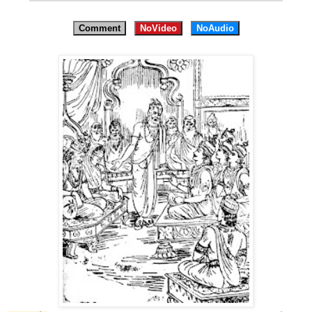
Comment
NoVideo
NoAudio