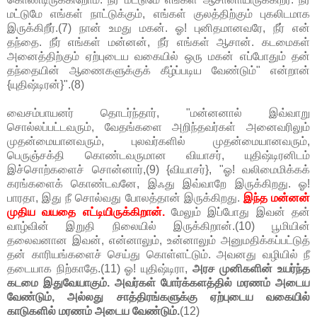
மட்டுமே எங்கள் நாட்டுக்கும், எங்கள் குலத்திற்கும் புகலிடமாக
இருக்கிறீர்.(7) நான் உமது மகன். ஓ! புனிதமானவரே, நீர் என்
தந்தை. நீர் எங்கள் மன்னன், நீர் எங்கள் ஆசான். கடமைகள்
அனைத்திற்கும் ஏற்புடைய வகையில் ஒரு மகன் எப்போதும் தன்
தந்தையின் ஆணைகளுக்குக் கீழ்ப்படிய வேண்டும்" என்றான்
{யுதிஷ்டிரன்}".(8)
வைசம்பாயனர் தொடர்ந்தார், "மன்னனால் இவ்வாறு
சொல்லப்பட்டவரும், வேதங்களை அறிந்தவர்கள் அனைவரிலும்
முதன்மையானவரும், புலவர்களில் முதன்மையானவரும்,
பெருஞ்சக்தி கொண்டவருமான வியாசர், யுதிஷ்டிரனிடம்
இச்சொற்களைச் சொன்னார்,(9) {வியாசர்}, "ஓ! வலிமைமிக்கக்
கரங்களைக் கொண்டவனே, இஃது இவ்வாறே இருக்கிறது. ஓ!
பாரதா, இது நீ சொல்வது போலத்தான் இருக்கிறது.
இந்த மன்னன்
முதிய வயதை எட்டியிருக்கிறான்.
மேலும் இப்போது இவன் தன்
வாழ்வின் இறுதி நிலையில் இருக்கிறான்.(10) பூமியின்
தலைவனான இவன், என்னாலும், உன்னாலும் அனுமதிக்கப்பட்டுத்
தன் காரியங்களைச் செய்து கொள்ளட்டும். அவனது வழியில் நீ
தடையாக நிற்காதே.(11) ஓ! யுதிஷ்டிரா,
அரச முனிகளின் உயர்ந்த
கடமை இதுவேயாகும். அவர்கள் போர்க்களத்தில் மரணம் அடைய
வேண்டும், அல்லது சாத்திரங்களுக்கு ஏற்புடைய வகையில்
காடுகளில் மரணம் அடைய வேண்டும்.
(12)