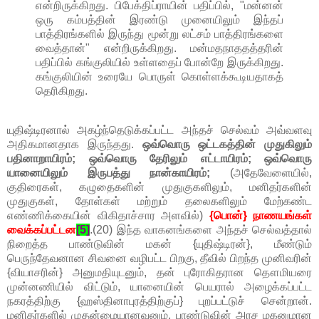
என்றிருக்கிறது. பிபேக்திப்ராயின் பதிப்பில், "மன்னன்
ஒரு கம்பத்தின் இரண்டு முனையிலும் இந்தப்
பாத்திரங்களில் இருந்து மூன்று லட்சம் பாத்திரங்களை
வைத்தான்" என்றிருக்கிறது. மன்மதநாததத்தரின்
பதிப்பில் கங்குலியில் உள்ளதைப் போன்றே இருக்கிறது.
கங்குலியின் உரையே பொருள் கொள்ளக்கூடியதாகத்
தெரிகிறது.
யுதிஷ்டிரனால் அகழ்ந்தெடுக்கப்பட்ட அந்தச் செல்வம் அவ்வளவு
அதிகமானதாக இருந்தது.
ஒவ்வொரு ஒட்டகத்தின் முதுகிலும்
பதினாறாயிரம்; ஒவ்வொரு தேரிலும் எட்டாயிரம்; ஒவ்வொரு
யானையிலும் இருபத்து நான்காயிரம்;
(அதேவேளையில்,
குதிரைகள், கழுதைகளின் முதுகுகளிலும், மனிதர்களின்
முதுகுகள், தோள்கள் மற்றும் தலைகளிலும் மேற்கண்ட
எண்ணிக்கையின் விகிதாச்சார அளவில்)
{பொன்} நாணயங்கள்
வைக்கப்பட்டன
[5]
.(20) இந்த வாகனங்களை அந்தச் செல்வத்தால்
நிறைத்த பாண்டுவின் மகன் {யுதிஷ்டிரன்}, மீண்டும்
பெருந்தேவனான சிவனை வழிபட்ட பிறகு, தீவில் பிறந்த முனிவரின்
{வியாசரின்} அனுமதியுடனும், தன் புரோகிதரான தௌமியரை
முன்னணியில் விட்டும், யானையின் பெயரால் அழைக்கப்பட்ட
நகரத்திற்கு {ஹஸ்தினாபுரத்திற்குப்} புறப்பட்டுச் சென்றான்.
மனிதர்களில் முதன்மையானவனும், பாண்டுவின் அரச மகனுமான