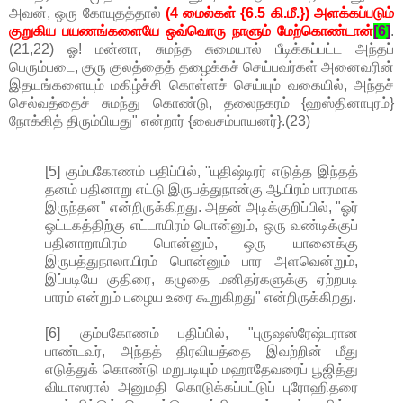
அவன், ஒரு கோயுதத்தால்
(4 மைல்கள் {6.5 கி.மீ.}) அளக்கப்படும்
குறுகிய பயணங்களையே ஒவ்வொரு நாளும் மேற்கொண்டான்
[6]
.
(21,22) ஓ! மன்னா, சுமந்த சுமையால் பீடிக்கப்பட்ட அந்தப்
பெரும்படை, குரு குலத்தைத் தழைக்கச் செய்பவர்கள் அனைவரின்
இதயங்களையும் மகிழ்ச்சி கொள்ளச் செய்யும் வகையில், அந்தச்
செல்வத்தைச் சுமந்து கொண்டு, தலைநகரம் {ஹஸ்தினாபுரம்}
நோக்கித் திரும்பியது" என்றார் {வைசம்பாயனர்}.(23)
[5] கும்பகோணம் பதிப்பில், "யுதிஷ்டிரர் எடுத்த இந்தத்
தனம் பதினாறு எட்டு இருபத்துநான்கு ஆயிரம் பாரமாக
இருந்தன" என்றிருக்கிறது. அதன் அடிக்குறிப்பில், "ஓர்
ஒட்டகத்திற்கு எட்டாயிரம் பொன்னும், ஒரு வண்டிக்குப்
பதினாறாயிரம் பொன்னும், ஒரு யானைக்கு
இருபத்துநாலாயிரம் பொன்னும் பார அளவென்றும்,
இப்படியே குதிரை, கழுதை மனிதர்களுக்கு ஏற்றபடி
பாரம் என்றும் பழைய உரை கூறுகிறது" என்றிருக்கிறது.
[6] கும்பகோணம் பதிப்பில், "புருஷஸ்ரேஷ்டரான
பாண்டவர், அந்தத் திரவியத்தை இவற்றின் மீது
எடுத்துக் கொண்டு மறுபடியும் மஹாதேவரைப் பூஜித்து
வியாஸரால் அனுமதி கொடுக்கப்பட்டுப் புரோஹிதரை