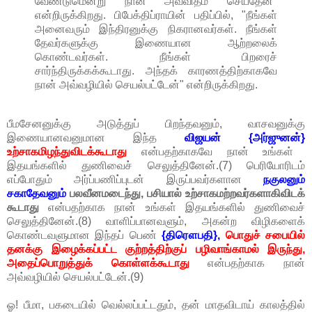
வேண்டுமென்று நான் அவ்விதம் செய்தேன்"
என்றிருக்கிறது. பிபேக்திப்ராயின் பதிப்பில், "நீங்கள்
அனைவரும் இந்திரனுக்கு நிகரானவர்கள். நீங்கள்
தேவர்களுக்கு இணையான ஆற்றலைக்
கொண்டவர்கள். நீங்கள் பிறரைச்
சார்ந்திருக்கக்கூடாது. அந்தக் காரணத்திற்காகவே
நான் அவ்வழியில் செயல்பட்டேன்" என்றிருக்கிறது.
பீமசேனனுக்கு அடுத்துப் பிறந்தவனும், வாசவனுக்கு
இணையானவனுமான இந்த
விஜயன் {அர்ஜுனன்}
உற்சாகமிழந்துவிடக்கூடாது
என்பதற்காகவே நான் உங்கள்
இதயங்களில் துணிவைச் செலுத்தினேன்.(7) பெரியோரிடம்
எப்போதும் அர்ப்பணிப்புடன் இருப்பவர்களான
நகுலனும்
சகாதேவனும்
பலவீனமடைந்து, பசியால் உற்சாகமற்றவர்களாகிவிடக்
கூடாது
என்பதற்காக நான் உங்கள் இதயங்களில் துணிவைச்
செலுத்தினேன்.(8) வாளிப்பானவளும், அகன்ற விழிகளைக்
கொண்டவளுமான இந்தப் பெண்
{திரௌபதி},
பொதுச் சபையில்
தனக்கு இழைக்கப்பட்ட குற்றத்திற்குப் பழிவாங்காமல் இருந்து,
அதைப்பொறுத்துக் கொள்ளக்கூடாது
என்பதற்காக நான்
அவ்வழியில் செயல்பட்டேன்.(9)
ஓ! பீமா, பகடையில் வெல்லப்பட்டதும், தன் மாதவிடாய் காலத்தில்