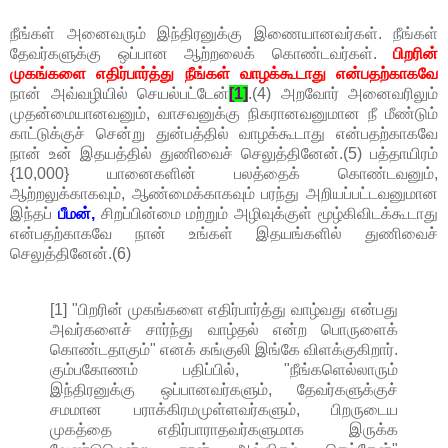
நீங்கள் அனைவரும் இந்திரனுக்கு இணையானவர்கள். நீங்கள்
தேவர்களுக்கு ஒப்பான ஆற்றலைக் கொண்டவர்கள்.
பிறரின்
முகங்களை எதிர்பார்த்து நீங்கள் வாழக்கூடாது என்பதற்காகவே
நான் அவ்வழியில் செயல்பட்டேன்
[1]
.(4) அறவோர் அனைவரிலும்
முதன்மையானவனும், வாசவனுக்கு நிகரானவனுமான நீ மீண்டும்
காட்டுக்குச் சென்று துன்பத்தில் வாழக்கூடாது என்பதற்காகவே
நான் உன் இதயத்தில் துணிவைச் செலுத்தினேன்.(5) பத்தாயிரம்
{10,000} யானைகளின் பலத்தைக் கொண்டவனும்,
ஆற்றலுக்காகவும், ஆண்மைக்காகவும் பரந்து அறியப்பட்டவனுமான
இந்தப்
பீமன்,
சிறப்பின்மை மற்றும் அழிவுக்குள் மூழ்கிவிடக்கூடாது
என்பதற்காகவே நான் உங்கள் இதயங்களில் துணிவைச்
செலுத்தினேன்.(6)
[1] "பிறரின் முகங்களை எதிர்பார்த்து வாழ்வது என்பது
அவர்களைச் சார்ந்து வாழ்தல் என்ற பொருளைக்
கொண்டதாகும்" எனக் கங்குலி இங்கே விளக்குகிறார்.
கும்பகோணம் பதிப்பில், "நீங்களெல்லாரும்
இந்திரனுக்கு ஒப்பானவர்களும், தேவர்களுக்குச்
சமமான பராக்கிரமமுள்ளவர்களும், பிறருடைய
முகத்தை எதிர்பாராதவர்களுமாக இருக்க