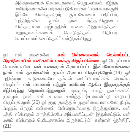
அத்தகையைக் கொடைகளைப் பெறுபவர்கள், வீழ்ந்த
மனிதர்களாகவே பார்க்கப்படுகிறார்கள்" எனக் கங்குலி
இங்கே விளக்குகிறார். கும்பகோணம் பதிப்பில்,
"புத்திரர்களே, முன்பு நான் பர்த்தாவினுடைய
விஸ்தாரமான ராஜ்யத்தின் பயனை அனுபவித்தேன்.
மஹாதானங்களைக் கொடுத்தேன். விதிப்படி
ஸோம்பானம் செய்தேன்" என்றிருக்கிறது.
ஓ! என் மகன்களே,
என் பிள்ளைகளால் வெல்லப்பட்ட
அரசுரிமையின் கனிகளில் எனக்கு விருப்பமில்லை.
ஓ! பெரும்பலம்
கொண்டவனே.
என் கணவரால் அடையப்பட்ட இன்பலோகங்களை
நான் என் தவங்களின் மூலம் அடைய விரும்புகிறேன்.
(19) ஓ!
யுதிஷ்டிரா, காடுகளையே தங்கள் வசிப்பிடமாக்கிக் கொள்ள
விரும்பும்
என் மாமனார் மற்றும் மாமியார் ஆகிய இருவருக்கும்
கீழ்ப்படிந்து தொண்டாற்றுவதன்
மூலமும், எனத் தவங்களின்
மூலமும் நான் என் உடலை உலர்த்த {உடலைவிட்டு விடுபட}
விரும்புகிறேன்.(20) ஓ! குரு குலத்தில் முதன்மையானவனே, நீயும்,
பீமனும், பிறரும் என்னைப் பின்தொடர்வதை நிறுத்துவீராக. உன்
புத்தி எப்போதும் அறத்திலேயே அர்ப்பணிப்புடன் இருக்கட்டும். உன்
மனம் எப்போதும் பெரியதாகவே இருக்கட்டும்" என்றாள் {குந்தி}".
(21)