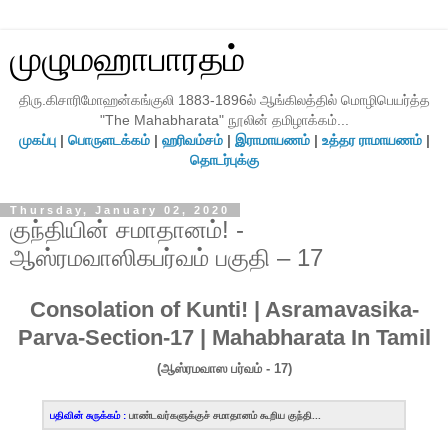
முழுமஹாபாரதம்
திரு.கிசாரிமோஹன்கங்குலி 1883-1896ல் ஆங்கிலத்தில் மொழிபெயர்த்த
"The Mahabharata" நூலின் தமிழாக்கம்...
முகப்பு
|
பொருளடக்கம்
|
ஹரிவம்சம்
|
இராமாயணம்
|
உத்தர ராமாயணம்
|
தொடர்புக்கு
Thursday, January 02, 2020
குந்தியின் சமாதானம்! -
ஆஸ்ரமவாஸிகபர்வம் பகுதி – 17
Consolation of Kunti! | Asramavasika-
Parva-Section-17 | Mahabharata In Tamil
(ஆஸ்ரமவாஸ பர்வம் - 17)
பதிவின் சுருக்கம் :
பாண்டவர்களுக்குச் சமாதானம் கூறிய குந்தி...