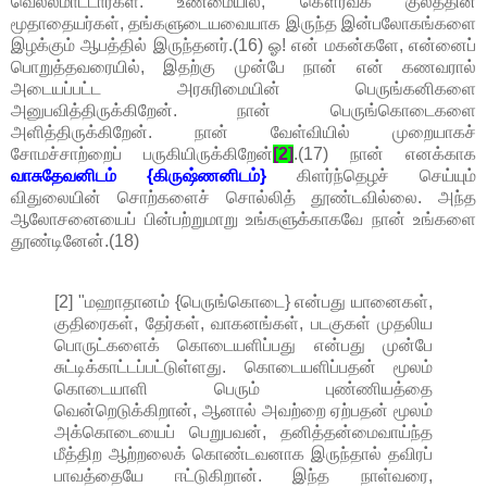
வெல்லமாட்டார்கள். உண்மையில், கௌரவக் குலத்தின்
மூதாதையர்கள், தங்களுடையவையாக இருந்த இன்பலோகங்களை
இழக்கும் ஆபத்தில் இருந்தனர்.(16) ஓ! என் மகன்களே, என்னைப்
பொறுத்தவரையில், இதற்கு முன்பே நான் என் கணவரால்
அடையப்பட்ட அரசுரிமையின் பெருங்கனிகளை
அனுபவித்திருக்கிறேன். நான் பெருங்கொடைகளை
அளித்திருக்கிறேன். நான் வேள்வியில் முறையாகச்
சோமச்சாற்றைப் பருகியிருக்கிறேன்
[2]
.(17) நான் எனக்காக
வாசுதேவனிடம் {கிருஷ்ணனிடம்}
கிளர்ந்தெழச் செய்யும்
விதுலையின் சொற்களைச் சொல்லித் தூண்டவில்லை. அந்த
ஆலோசனையைப் பின்பற்றுமாறு உங்களுக்காகவே நான் உங்களை
தூண்டினேன்.(18)
[2] "மஹாதானம் {பெருங்கொடை} என்பது யானைகள்,
குதிரைகள், தேர்கள், வாகனங்கள், படகுகள் முதலிய
பொருட்களைக் கொடையளிப்பது என்பது முன்பே
சுட்டிக்காட்டப்பட்டுள்ளது. கொடையளிப்பதன் மூலம்
கொடையாளி பெரும் புண்ணியத்தை
வென்றெடுக்கிறான், ஆனால் அவற்றை ஏற்பதன் மூலம்
அக்கொடையைப் பெறுபவன், தனித்தன்மைவாய்ந்த
மீத்திற ஆற்றலைக் கொண்டவனாக இருந்தால் தவிரப்
பாவத்தையே ஈட்டுகிறான். இந்த நாள்வரை,