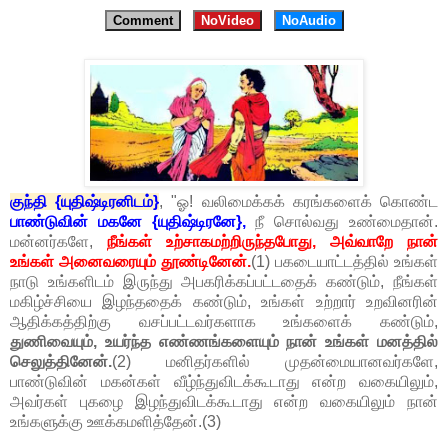
Comment
NoVideo
NoAudio
குந்தி {யுதிஷ்டிரனிடம்}
, "ஓ! வலிமைக்கக் கரங்களைக் கொண்ட
பாண்டுவின் மகனே {யுதிஷ்டிரனே},
நீ சொல்வது உண்மைதான்.
மன்னர்களே,
நீங்கள் உற்சாகமற்றிருந்தபோது, அவ்வாறே நான்
உங்கள் அனைவரையும் தூண்டினேன்.
(1) பகடையாட்டத்தில் உங்கள்
நாடு உங்களிடம் இருந்து அபகரிக்கப்பட்டதைக் கண்டும், நீங்கள்
மகிழ்ச்சியை இழந்ததைக் கண்டும், உங்கள் உற்றார் உறவினரின்
ஆதிக்கத்திற்கு வசப்பட்டவர்களாக உங்களைக் கண்டும்,
துணிவையும், உயர்ந்த எண்ணங்களையும் நான் உங்கள் மனத்தில்
செலுத்தினேன்.
(2) மனிதர்களில் முதன்மையானவர்களே,
பாண்டுவின் மகன்கள் வீழ்ந்துவிடக்கூடாது என்ற வகையிலும்,
அவர்கள் புகழை இழந்துவிடக்கூடாது என்ற வகையிலும் நான்
உங்களுக்கு ஊக்கமளித்தேன்.(3)