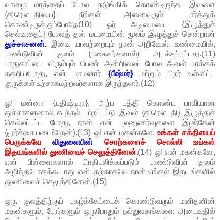
வாழை மரத்தைப் போல நடுங்கிக் கொண்டிருந்த இவளை
{திரௌபதியை} நீங்கள் அனைவரும் பார்த்துக்
கொண்டிருக்கும்போதே(10) ஓர் அடிமையை {இழுத்துச்
செல்வதைப்} போலத் தன் மடமையின் மூலம் இழுத்துச் சென்றான்
துச்சாசனன்.
இவை யாவற்றையும் நான் அறிவேன். உண்மையில்,
பாண்டுவின் குலம் (பகைவர்களால்) அடக்கப்பட்டது.(11)
பாதுகாப்பை விரும்பும் பெண் அன்றிலைப் போல அவள் உரக்கக்
கதறியபோது, என் மாமனார்
{பீஷ்மர்}
மற்றும் பிறர் உள்ளிட்ட
குருக்கள் உற்சாகமற்றவர்களாக இருந்தனர்.(12)
ஓ! மன்னா {யுதிஷ்டிரா}, அற்ப புத்தி கொண்ட பாவியான
துச்சாசனனால் கூந்தல் பற்றப்பட்டு இவள் {திரௌபதி} இழுத்துச்
செல்லப்பட்ட போது, நான் என் புலனுணர்வுகளை இழந்தேன்
{மூர்ச்சையடைந்தேன்}.(13) ஓ! என் மகன்களே,
உங்கள் சக்தியைப்
பெருக்கவே
விதுலையின்
சொற்களைச் சொல்லி உங்கள்
இதயங்களில் துணிவைச் செலுத்தினேன்.
(14) ஓ! என் மகன்களே,
என் பிள்ளைகளால் பிரதிபலிக்கப்படும் பாண்டுவின் குலம்
அழிந்துபோகக்கூடாது என்பதற்காகவே நான் உங்கள் இதயங்களில்
துணிவைச் செலுத்தினேன்.(15)
ஒரு குலத்திற்குப் புகழ்க்கேட்டைக் கொண்டுவரும் மனிதனின்
மகன்களும், பேரர்களும் ஒருபோதும் நல்லுலகங்களை அடைவதில்