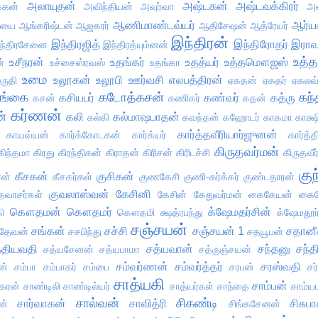
அலாயுதன்
அஷ்டகன்
அஷ்டவக்கிரர்
்கன்
அவிந்தியன்
அவுர்வா
அஸ
ஆணிமாண்டவ்யர்
ஆர்ய
்யை
ஆங்கரிஷ்டன்
ஆஜகரர்
ஆதிசேஷன்
ஆத்ரேயர்
இந்திரன்
இந்திரஜித்
இந்திரோதர்
இராவ
ந்திரசேனை
இந்திரத்யும்னன்
உத்த
உசீநரன்
உதங்கர்
உதத்யர்
உத்தமௌஜஸ்
்
உச்சைஸ்ரவஸ்
உதங்கா
உமை
உலூகன்
உலூபி
ஊர்வசி
எலபத்திரன்
ருதி
ஏகதன்
ஏகதர்
ஏகலவ
ங்கை
கடோத்கசன்
கந்
கசியபர்
கண்வர்
கத்ரு
கசன்
கணிகர்
கதன்
கர்ணன்
ன்
கலி
கல்மாஷபாதன்
கல்கி
கவந்தன்
கஹோடர்
காகமா
காக்ஷ
கார்த்தவீரியார்ஜுனன்
காயவ்யன்
கார்க்கோடகன்
கார்க்யர்
கார்த்
கிருதவர்மன்
கிந்தமா
கிரது
கிரந்திகன்
கிராதன்
கிரிசன்
கிரிடச்சி
கிருதவீர
குந
கீசகன்
குசிகன்
ரன்
கீசகர்கள்
குணகேசி
குணி-கர்க்கர்
குண்டதாரன்
குவலாஸ்வன்
கேசினி
தவாசர்கள்
கேசின்
கேதுவர்மன்
கைகேயன்
கைக
கௌதமன்
கௌதமர்
க்ஷேமதர்சின்
ி
கௌதமி
க்ஷத்ரபந்து
க்ஷேமதூர்
சஞ்சயன்
சங்கன்
சச்சி
சஞ்சயன் 1
சதானீ
ரதேவன்
சசபிந்து
சதயூபன்
்தியவதி
சத்யவான்
சந்தனு
சந்த
சத்யசேனன்
சத்யபாமா
சத்ருஞ்சயன்
சம்வர்ணன்
சம்வர்த்தர்
சரஸ்வதி
ன்
சம்பா
சம்பாகர்
சம்பை
சரபன்
சர
சாத்யகி
சாம்பன்
கரன்
சாண்டிலி
சாண்டில்யர்
சாத்யர்கள்
சாந்தை
சாம்
சால்வன்
சிகண்டி
சார்வாகன்
சாவித்ரி
சிசுப
ன்
சிங்கசேனன்