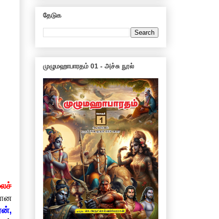
தேடுக
முழுமஹாபாரதம் 01 - அச்சு நூல்
ைச்
யான
ரன்,