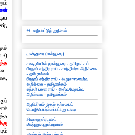
ும்
னன்
டிய
ர்,
+/- வழிபாட்டுத் துதிகள்
தச்
முன்னுரை (என்னுரை)
(13)
ந்த
கங்குலியின் முன்னுரை - தமிழாக்கம்
பிரதாப் சந்திர ராய் - சாந்திபர்வ அறிக்கை
ஆடை
- தமிழாக்கம்
கை,
பிரதாப் சந்திர ராய் - அநுசாஸனபர்வ
அறிக்கை - தமிழாக்கம்
சுந்தரி பாலா ராய் - அஸ்வமேதபர்வ
அறிக்கை - தமிழாக்கம்
ுப்
ஆதிபர்வம் முதல் தற்சமயம்
ைச்
மொழிபெயர்க்கப்பட்டது வரை
ந்த
சிவஸஹஸ்ரநாமம்
க்கு
விஷ்ணுஸஹஸ்ரநாமம்
ும்
கிண்டில் மின்நூல்கள்