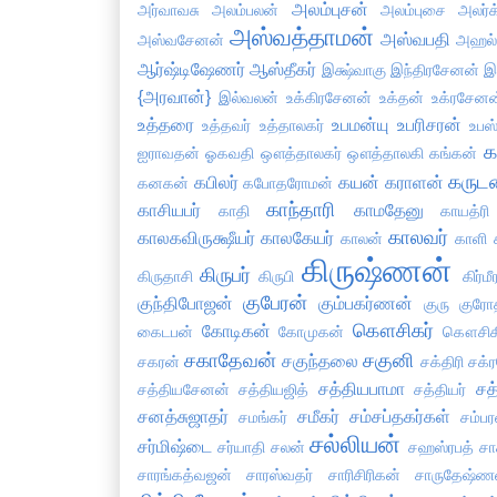
அலம்புசன்
அர்வாவசு
அலம்பலன்
அலம்புசை
அலர்க
அஸ்வத்தாமன்
அஸ்வபதி
அஸ்வசேனன்
அஹல
ஆர்ஷ்டிஷேணர்
ஆஸ்தீகர்
இக்ஷ்வாகு
இந்திரசேனன்
இ
{அரவான்}
இல்வலன்
உக்கிரசேனன்
உக்தன்
உக்ரசேனன
உத்தரை
உபமன்யு
உபரிசரன்
உத்தவர்
உத்தாலகர்
உபஸ்
க
ஐராவதன்
ஓகவதி
ஔத்தாலகர்
ஔத்தாலகி
கங்கன்
கருட
கபிலர்
கயன்
கராளன்
கனகன்
கபோதரோமன்
காந்தாரி
காசியபர்
காமதேனு
காதி
காயத்ரி
காலவர்
காலகவிருக்ஷீயர்
காலகேயர்
காலன்
காளி
கிருஷ்ணன்
கிருபர்
கிருதாசி
கிருபி
கிர்மீ
குபேரன்
குந்திபோஜன்
கும்பகர்ணன்
குரு
குரோ
கௌசிகர்
கோடிகன்
கைடபன்
கோமுகன்
கௌசிக
சகாதேவன்
சகுனி
சகுந்தலை
சகரன்
சக்திரி
சக்
சத்தியபாமா
சத
சத்தியசேனன்
சத்தியஜித்
சத்தியர்
சனத்சுஜாதர்
சமீகர்
சம்சப்தகர்கள்
சமங்கர்
சம்பர
சல்லியன்
சர்மிஷ்டை
சர்யாதி
சலன்
சஹஸ்ரபத்
சா
சாரங்கத்வஜன்
சாரஸ்வதர்
சாரிசிரிகன்
சாருதேஷ்ண