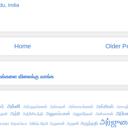
du, India
Home
Older P
்தகங்களை விலைக்கு வாங்க
அக்னி
ர்
அங்கிரஸ்
அக்ருதவ்ரணர்
அங்கதன்
அங்காரபர்ணன்
அசமஞ்
அபிமன
அத்ரி
அனுகம்பகன்
புதன்
அத்ரிசியந்தி
அனுவிந்தன்
அன்சுமான்
அர்ஜுன
அருந்ததி
ோதா தௌம்யா
அரிஷ்டநேமி
அருணன்
அருணி