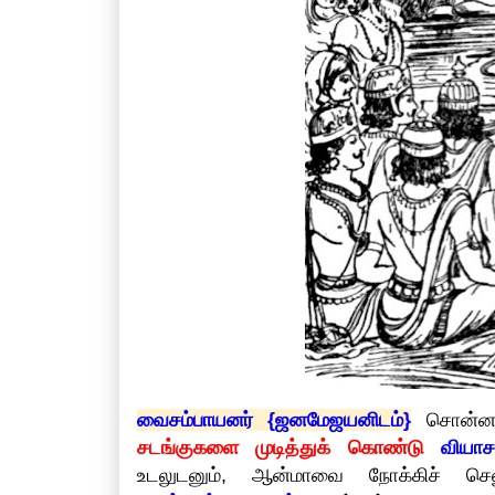
வைசம்பாயனர் {ஜனமேஜயனிடம்}
சொன்னார
சடங்குகளை முடித்துக் கொண்டு
வியா
உடலுடனும், ஆன்மாவை நோக்கிச் செல