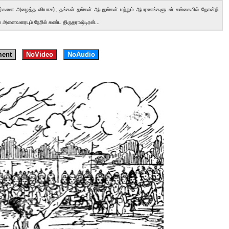
வர்களை அழைத்த வியாசர்; தங்கள் தங்கள் ஆயுதங்கள் மற்றும் ஆபரணங்களுடன் கங்கையில் தோன்றி
 அனைவரையும் நேரில் கண்ட திருதராஷ்டிரன்...
ent
NoVideo
NoAudio