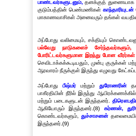
பாண்டவர்களுடனும்,
தனக்குத் துணையாக இரு
குடும்பத்தின் பெண்மணிகள்
காந்தாரியுடன்
ச
மாகாணவாசிகள் அனைவரும் தங்கள் வயதின்ப
அப்போது வலிமையும், சக்தியும் கொண்டவன
பல்வேறு நாடுகளைச் சேர்ந்தவர்களும்,
போரிட்டவர்களுமான இறந்து போன வீரர்கள
செவிடாக்கக்கூடியதும், முன்பு குருக்கள் 
ஆரவாரம் நீருக்குள் இருந்து எழுவது கேட்கப்ப
அப்போது
பீஷ்மர்
மற்றும்
துரோணரின்
தலை
பாகீரதியின் நீரில் இருந்து ஆயிரக்கணக்கி
மற்றும் படைகளுடன் இருந்தனர்.
திரௌபதிய
ஆகியோரும் இருந்தனர்.(8)
கர்ணன், து
கொண்டவர்களும்,
துச்சாசனன்
தலைமையிலா
இருந்தனர்.(9)