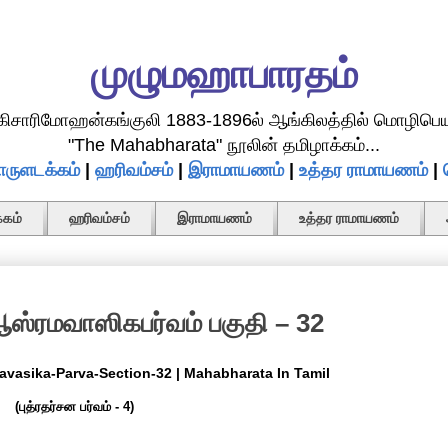
முழுமஹாபாரதம்
.கிசாரிமோஹன்கங்குலி 1883-1896ல் ஆங்கிலத்தில் மொழிபெய
"The Mahabharata" நூலின் தமிழாக்கம்...
ருளடக்கம்
|
ஹரிவம்சம்
|
இராமாயணம்
|
உத்தர ராமாயணம்
|
கம்
ஹரிவம்சம்
இராமாயணம்
உத்தர ராமாயணம்
ஸ்ரமவாஸிகபர்வம் பகுதி – 32
avasika-Parva-Section-32 | Mahabharata In Tamil
(புத்ரதர்சன பர்வம் - 4)