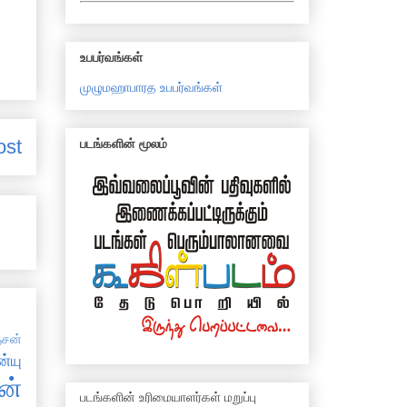
உபபர்வங்கள்
முழுமஹாபாரத உபபர்வங்கள்
ost
படங்களின் மூலம்
சன்
்யு
ன்
படங்களின் உரிமையாளர்கள் மறுப்பு