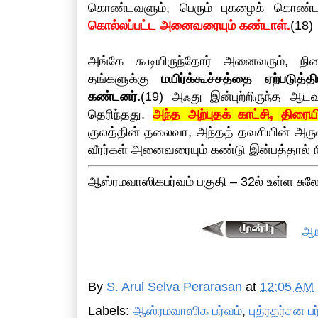
கொண்டவளும், பெரும் புகழைக் கொண
கொல்லப்பட்ட அனைவரையும் கண்டாள்.
(18)
அங்கே கூடியிருந்தோர் அனைவரும், நில
தங்களுக்கு
மயிர்க்கூச்சத்தை ஏற்படுத
கண்டனர்.
(19) அஃது இன்புற்றிருந்த ஆட
தெரிந்தது.
அந்த அற்புதக் காட்சி, திரை
குலத்தின் தலைவா, அந்தத் தவசியின் அருளா
வீரர்கள் அனைவரையும் கண்டு இன்பத்தால் ந
ஆஸ்ரமவாஸிகபர்வம் பகுதி – 32ல் உள்ள சுல
ஆங
By
S. Arul Selva Perarasan
at
12:05 AM
Labels:
ஆஸ்ரமவாஸிக பர்வம்
,
புத்ரதர்சன பர