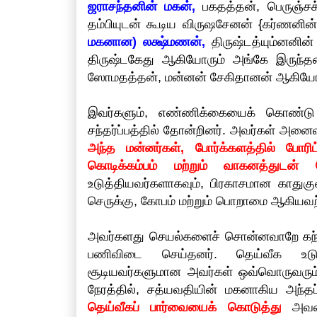
ஜராசந்தனின் மகன்,
பகதத்தன், பெருஞ்சக
தம்பியுடன் கூடிய விருஷசேனன் {கர்ணனின
மகனான) லக்ஷ்மணன்,
திருஷ்டத்யும்னனின
திருஷ்டகேது ஆகியோரும் அங்கே இருந்தனர
ஸோமதத்தன், மன்னன் சேகிதானன் ஆகியோரு
இவர்களும், எண்ணிக்கையைக் கொண்டு 
சந்தர்ப்பத்தில் தோன்றினர். அவர்கள் அனைவர
அந்த மன்னர்கள், போர்க்களத்தில் போரிட
கொடிக்கம்பம் மற்றும் வாகனத்துடன் 
உடுத்தியவர்களாகவும், பிரகாசமான காதுக
செருக்கு, கோபம் மற்றும் பொறாமை ஆகியவற்ற
அவர்களது செயல்களைச் சொன்னவாறே கந்தர்வ
பணிவிடை செய்தனர். தெய்வீக உடுப
சூடியவர்களுமான அவர்கள் ஒவ்வொருவரும் 
நேரத்தில், சத்யவதியின் மகனாகிய அந்த
தெய்வீகப் பார்வையைக் கொடுத்து
அவனை 