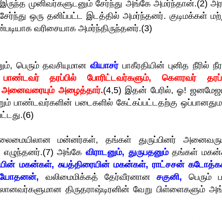
ந்த முனிவர்களுடனும் சேர்ந்து அங்கே அமர்ந்தான்.(2) அர
ேர்ந்து ஒரு தனிப்பட்ட இடத்தில் அமர்ந்தனர். குடிமக்கள் மற்
டியாக வரிசையாக அமர்ந்திருந்தனர்.(3)
ும், பெரும் தவசியுமான
வியாசர்
பாகீரதியின் புனித நீரில் நீர
 பாண்டவர் தரப்பில் போரிட்டவர்களும், கௌரவர் தரப்ப
் அனைவரையும் அழைத்தார்.
(4,5) இதன் பேரில், ஓ! ஜனமேஜ
மற்றும் பாண்டவர்களின் படைகளில் கேட்கப்பட்டதற்கு ஒப்பானது
ட்டது.(6)
மையிலான மன்னர்கள், தங்கள் துருப்பினர் அனைவரு
ல் எழுந்தனர்.(7) அங்கே
விராடனும், துருபதனும்
தங்கள் மகன்
ின் மகன்கள், சுபத்திரையின் மகன்கள், ராட்சசன் கடோத்க
ரியோதனன்,
வலிமைமிக்கத் தேர்வீரனான
சகுனி,
பெரும் ப
னவர்களுமான திருதராஷ்டிரனின் வேறு பிள்ளைகளும் அங