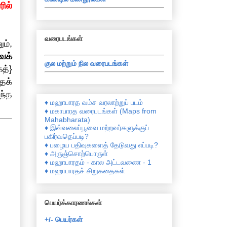
ில்
வரைபடங்கள்
ம்,
ைக்
குல மற்றும் நில வரைபடங்கள்
த்}
தக்
ந்த
♦ மஹாபாரத வம்ச வரலாற்றுப் படம்
♦ மகாபாரத வரைபடங்கள் (Maps from
Mahabharata)
♦ இவ்வலைப்பூவை மற்றவர்களுக்குப்
பகிர்வதெப்படி?
♦ பழைய பதிவுகளைத் தேடுவது எப்படி?
♦ அருஞ்சொற்பொருள்
♦ மஹாபாரதம் - கால அட்டவணை - 1
♦ மஹாபாரதச் சிறுகதைகள்
பெயர்க்காரணங்கள்
+/- பெயர்கள்