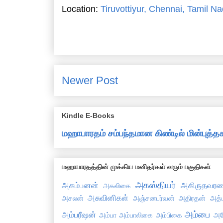
Location:
Tiruvottiyur, Chennai, Tamil Na
Newer Post
Kindle E-Books
மஹாபாரதம் சம்பந்தமான கிண்டில் மின்புத
மஹாபாரதத்தின் முக்கிய மனிதர்கள் வரும் பகுதிகள்
அகஸ்தியர்
அகம்பனன்
அகிருதவரண
அகலிகை
அசுவினிகள்
அசலன்
அஞ்சனபர்வன்
அதிரதன்
அத்
அம்பை
அம்பரீஷன்
அம்பா
அம்பாலிகை
அம்பிகை
அய