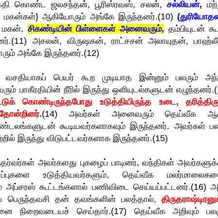
்தி கொண்ட ஜலசந்தன், பூரிஸ்ரவஸ், சலன்,
சல்லியன்,
மற்ற
் மகன்கள்} ஆகியோரும் அங்கே இருந்தனர்.(10)
(துரியோத
் மகன்,
சிகண்டியின் பிள்ளைகள் அனைவரும்,
தம்பியுடன் கூ
்.(11) அசலன், விருஷகன், ராட்சசன் அலாயுதன், பாஹ்லீக
ம் அங்கே இருந்தனர்.(12)
வசதியாகப் பெயர் கூற முடியாத இன்னும் பலரும் அந்
ும் பாகீரதியின் நீரில் இருந்து ஒளியுடல்களுடன் எழுந்தனர்.
்டுக் கொண்டிருந்தபோது உடுத்தியிருந்த உடை, தரித்திரு
தோன்றினர்.
(14) அவர்கள் அனைவரும் தெய்வீக 
ுண்டலங்களுடன் கூடியவர்களாகவும் இருந்தனர். அவர்கள் ப
ில் இருந்து விடுபட்டவர்களாக இருந்தனர்.(15)
ர்கள் அவர்களது புகழைப் பாடினர், வந்திகள் அவர்களுக்க
்புகளை உடுத்தியவர்களும், தெய்வீக மலர்மாலைகள
அப்சரஸ் கூட்டங்களால் பணிவிடை செய்யப்பட்டனர்.(16) அ
ப் பெருந்தவசி தன் தவங்களின் பலத்தால்,
திருதராஷ்டிரனு
நிறைவடையச் செய்தார்.(17) தெய்வீக அறிவும் பலம