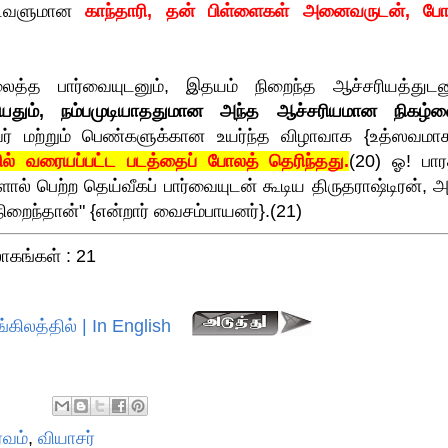
்டவளுமான
காந்தாரி, தன் பிள்ளைகள் அனைவருடன், போர
ைத்த பார்வையுடனும், இதயம் நிறைந்த ஆச்சரியத்துடனு
்தியதும், நம்பமுடியாததுமான அந்த ஆச்சரியமான நிகழ்வ
வர் மற்றும் பெண்களுக்கான உயர்ந்த விழாவாக {உத்ஸவமாக
யில் வரையப்பட்ட படத்தைப் போலத் தெரிந்தது.
(20) ஓ! பார
ல் பெற்ற தெய்வீகப் பார்வையுடன் கூடிய திருதராஷ்டிரன், அ
ிறைந்தான்" {என்றார் வைசம்பாயனர்}.(21)
ோகங்கள் : 21
்கிலத்தில் | In English
்வம்
,
வியாசர்