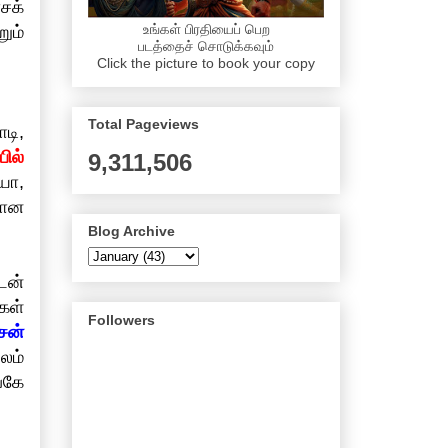
சக்
உங்கள் பிரதியைப் பெற
றும்
படத்தைச் சொடுக்கவும்
Click the picture to book your copy
Total Pageviews
ாடி,
ில்
9,311,506
யா,
மான
Blog Archive
டன்
கள்
Followers
சன்
லம்
்கே