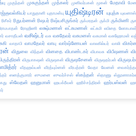
்யு
முசுகுந்தன்
முத்கலர்
மேதாவி
முகுந்தன்
முனிவர்பகன்
மூகன்
மே
யுதிஷ்டிரன்
ாஜ்ஞவல்கியர்
யுயுத்சு
யாதுதானி
யுதாமன்யு
யுவனாஸ
்
ரிதுபர்ணன்
ரிஷபர்
ரிஷ்யசிருங்கர்
ருக்மிணி
ரிசீகர்
ருக்மரதன்
ருக்மி
ரு
லக்ஷ்மணன்
லட்சுமணன்
ரோமபாதன்
ரோஹிணி
லட்சுமி
லபிதை
லோகபாலர
வசிஷ்டர்
வசுதேவர்
வசுமனஸ்
ர்
வசாதீயன்
வசு
வசுமான்
வசுஹோமன்
வஜ
சுகி
வாமதேவர்
வாயு
வார்ஷ்ணேயன்
விகர்
வாதாபி
வாலகில்யர்
வாலி
ரன்
விதுலை
வினதை
விபாண்டகர்
விபீஷணன்
வி
விந்தன்
விபாவசு
ிருத்திரன்
விருஷசேனன்
விருஷபர
விருபாகஷன்
விருஷகன்
விருஷதர்பன்
ாமித்ரர்
வீதஹவ்யன்
வீரத்யும்னன்
வீரபத்ரன்
வேதா
வேனன்
வைகர்த்
ஸ்கந்தன்
்தர்
ஸனத்குமாரர்
ஸுமனை
ஸுவர்ச்சஸ்
ஸ்தாணு
ஸ்தூணாகர்
ஸ்வேதன்
ஹனுமான்
ஹர்யஸ்வன்
ேது
ஹயக்ரீவன்
ஹரிச்சந்திரன்
ஹார
ர்