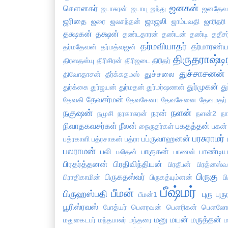
ஜனகன்
சௌனகர்
ஜடாசுரன்
ஜடாயு
ஜந்து
ஜனதேவ
ஜரிதை
ஜாஜலி
ஜரை
ஜலசந்தன்
ஜாம்பவதி
ஜாரிதரி
தக்ஷகன்
தக்ஷன்
தண்டதாரன்
தண்டன்
தண்டி
ததீசர
தர்மவியாதர்
தர்மாரண்ய
தர்மதேவன்
தர்மத்வஜன்
திருதராஷ்டி
திரஸதஸ்யு
திரிசிரன்
திரிஜடை
திரிதர்
துச்சாசனன்
துச்சலை
திவோதாசன்
தீர்க்கதமஸ்
துர்முகன்
து
துர்க்கை
துர்ஜயன்
துர்மதன்
துர்மர்ஷணன்
தேவசர்மன்
தேவகி
தேவசேனா
தேவசேனை
தேவமதர்
நகுஷன்
நளன்
நரன்
நமுசி
நரகாசுரன்
நளன்2
ந
நிவாதகவசர்கள்
நீலன்
பகதத்தன்
நைருதர்கள்
பகன்
பரசுராமர்
பப்ருவாஹனன்
பத்ரகாளி
பத்ரசாகன்
பத்ரா
பலராமன்
பலி
பாகுகன்
பாண்டிய
பலிதன்
பாணன்
பிரதர்த்தனன்
பிரதிவிந்தியன்
பிரதீபன்
பிரத்னஸ்வ
பிருகு
பிருகதஸ்வர்
பிராதிகாமின்
பிருகத்யும்னன்
ப
பீஷ்மர்
பீமன்
பிருஹஸ்பதி
புரு
புர
பீமன்1
பூரிஸ்ரவஸ்
போத்யர்
பௌரவன்
பௌரிகன்
பௌலோம
மனு
மயன்
மருத்தன்
மதுகைடபர்
மந்தபாலர்
மந்தரை
ம