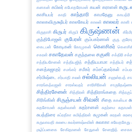
கருட
கபிலர்
கயன்
கராளன்
கனகன்
கபோதரோமன்
காந்தாரி
காசியபர்
காமதேனு
காதி
காயத்ரி
காலவர்
காலகவிருக்ஷீயர்
காலகேயர்
காலன்
காளி
கிருஷ்ணன்
கிருபர்
கிருதாசி
கிருபி
கிர்மீ
குபேரன்
குந்திபோஜன்
கும்பகர்ணன்
குரு
குரோ
கௌசிகர்
கோடிகன்
கைடபன்
கோமுகன்
கௌசிக
சகாதேவன்
சகுனி
சகுந்தலை
சகரன்
சக்திரி
சக்
சத்தியபாமா
சத
சத்தியசேனன்
சத்தியஜித்
சத்தியர்
சனத்சுஜாதர்
சமீகர்
சம்சப்தகர்கள்
சமங்கர்
சம்பர
சல்லியன்
சர்மிஷ்டை
சர்யாதி
சலன்
சஹஸ்ரபத்
சா
சாரங்கத்வஜன்
சாரஸ்வதர்
சாரிசிரிகன்
சாருதேஷ்ண
சித்திரசேனன்
சித்திராங்கதை
சித்திரன்
சித்ரகு
சிவன்
சிருஞ்சயன்
ச
சிரிங்கின்
சீதை
சுகன்யா
சுதர்சனன்
சுதசோமன்
சுதன்வான்
சுதர்மை
சுதாமன்
சுபத்திரை
சுமுகன்
சுப்ரதீகா
சுமித்திரன்
சுரதன்
சுரத
சுவாகா
சுருவாவதி
சுலபை
சுவர்ணஷ்டீவின்
சுவேதகேது
சூர்ப்பனகை
சேகிதானன்
சேதுகன்
சேனஜித்
சைகாவ