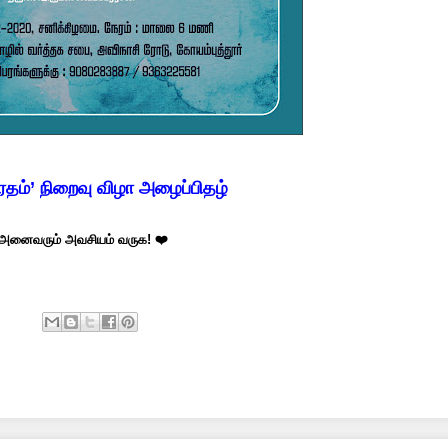
ரதம்’ நிறைவு விழா அழைப்பிதழ்
 அனைவரும் அவசியம் வருக! ❤️