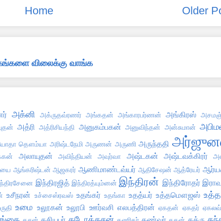
Home
Older P
்தகங்களை விலைக்கு வாங்க
அக்னி
ர்
அங்கிரஸ்
அக்ருதவ்ரணர்
அங்கதன்
அங்காரபர்ணன்
அசமஞ்
அபிமன
அத்ரி
அனுகம்பகன்
புதன்
அத்ரிசியந்தி
அனுவிந்தன்
அன்சுமான்
அர்ஜுன
அருந்ததி
ோதா தௌம்யா
அரிஷ்டநேமி
அருணன்
அருணி
அலாயுதன்
அஷ்டகன்
அஷ்டவக்கிரர்
்கன்
அவிந்தியன்
அவுர்வா
அஸ
ஆணிமாண்டவ்யர்
ஆர்ய
்யை
ஆங்கரிஷ்டன்
ஆஜகரர்
ஆதிசேஷன்
ஆத்ரேயர்
இந்திரன்
இந்திரஜித்
இந்திரோதர்
இராவ
ந்திரசேனை
இந்திரத்யும்னன்
உத்த
உசீநரன்
உதங்கர்
உதத்யர்
உத்தமௌஜஸ்
்
உச்சைஸ்ரவஸ்
உதங்கா
உமை
உலூகன்
உலூபி
ஊர்வசி
எலபத்திரன்
ருதி
ஏகதன்
ஏகதர்
ஏகலவ
ங்கை
கடோத்கசன்
கந்
கசியபர்
கண்வர்
கத்ரு
கசன்
கணிகர்
கதன்