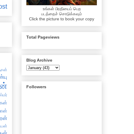
ost
உங்கள் பிரதியைப் பெற
படத்தைச் சொடுக்கவும்
Click the picture to book your copy
Total Pageviews
Blog Archive
சன்
்யு
ன்
Followers
்மர்
கன்
ான்
ரன்
்யன்
தன்