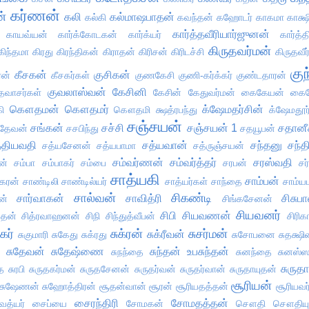
கர்ணன்
ன்
கலி
கல்மாஷபாதன்
கல்கி
கவந்தன்
கஹோடர்
காகமா
காக்ஷ
கார்த்தவீரியார்ஜுனன்
காயவ்யன்
கார்க்கோடகன்
கார்க்யர்
கார்த்
கிருதவர்மன்
கிந்தமா
கிரது
கிரந்திகன்
கிராதன்
கிரிசன்
கிரிடச்சி
கிருதவீர
குந
கீசகன்
குசிகன்
ரன்
கீசகர்கள்
குணகேசி
குணி-கர்க்கர்
குண்டதாரன்
குவலாஸ்வன்
கேசினி
தவாசர்கள்
கேசின்
கேதுவர்மன்
கைகேயன்
கைக
கௌதமன்
கௌதமர்
க்ஷேமதர்சின்
ி
கௌதமி
க்ஷத்ரபந்து
க்ஷேமதூர்
சஞ்சயன்
சங்கன்
சச்சி
சஞ்சயன் 1
சதானீ
ரதேவன்
சசபிந்து
சதயூபன்
்தியவதி
சத்யவான்
சந்தனு
சந்த
சத்யசேனன்
சத்யபாமா
சத்ருஞ்சயன்
சம்வர்ணன்
சம்வர்த்தர்
சரஸ்வதி
ன்
சம்பா
சம்பாகர்
சம்பை
சரபன்
சர
சாத்யகி
சாம்பன்
கரன்
சாண்டிலி
சாண்டில்யர்
சாத்யர்கள்
சாந்தை
சாம்
சால்வன்
சிகண்டி
சார்வாகன்
சாவித்ரி
சிசுப
ன்
சிங்கசேனன்
சியவனர்
சிபி
சியவணன்
ப்தன்
சித்ரவாஹனன்
சிநி
சிந்துத்வீபன்
சிரிக
ுகர்
சுக்ரன்
சுசர்மன்
சுக்ரீவன்
சுகுமாரி
சுகேது
சுக்ரது
சுசோபனை
சுதக்ஷ
சுதேவன்
சுதேஷ்ணை
சுந்தன் உபசுந்தன்
சுநந்தை
சுனந்தை
சுனஸ்
சுருதா
ை
சுரபி
சுருதகர்மன்
சுருதசேனன்
சுருதர்வன்
சுருதர்வான்
சுருதாயுதன்
சூரியன்
சுஷேணன்
சுஹோத்திரன்
சூதன்வான்
சூரன்
சூரியதத்தன்
சூரியவர
சைரந்திரி
சோமதத்தன்
த்யர்
சைப்யை
சோமகன்
சௌதி
சௌதியு