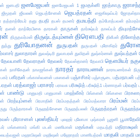
ஜனமேஜயன்
ஜராசந்
ஜமதக்னி
ஜரத்காரு
ன்
ஜனபதி
ஜனமேஜயன் 1
ஜெயத்ரதன்
ஜிமூதன்
ஜீவலன்
ஜெயத்சேனன்
ஜைகிஷவ்யர்
ஜோதஸ்நா
தமயந்தி
தபதி
்
தத்தாத்ரேயர்
தனு
தபஸ்
தமனர்
தம்போத்பவன்
தர்மதர்
ர்
தாருகன்
தியுமத்ச
தளன்
தாத்ரேயிகை
தாரகன்
தார்க்ஷ்யர்
தாலப்யர்
ரன்
திரௌபதி
திருஷ்டத்யும்னன்
திலோத்
திருதவர்மன்
திலீபன்
துரியோதனன்
துரோண
துருபதன்
துந்து
துருபதன் புரோகிதர்
ர்வாசர்
துலாதாரன்
துஷ்யந்தன்
துவஷ்டிரி
துவாபரன்
துவிதன்
துஷ்கர்ணன்
தௌமியர்
நகு
தேவயானி
தேவராதன்
தேவலர்
தேவஸ்தானர்
தேவாபி
நாரதர்
நாராயணன்
ாகன்
நாசிகேதன்
நாடீஜங்கன்
நாராயணர்கள்
நிர
பகீரதன்
பஞ்சசிகர்
பத்மநாபன்
பகர்
பங்காஸ்வனன்
பசுஸகன்
பஞ்சசூடை
பத
பரத்வாஜர்
பராசரர்
பரதன்
பரிக்ஷித்
பர்வதர்
பராவசு
பரீக்ஷித்1
பர்ணாதன்
பாண்டு
ன்
பாஹ்லீகர்
பிரகலா
பானுமதி
பானுமான்
பிங்களன்
பிங்களை
பிரம்மன்
பிரத்யும்னன்
ன்
பிரமாதின்
பிரம்மதத்தன்
பிரம்மத்வாரா
பிரம
பிருஹத்ரதன்
பிருஹந்
ிருது
பிருந்தாரகன்
பிருஹத்சேனை
பிருஹத்பலன்
புலஸ்தியர்
ுரவஸ்
புரோசனன்
பூமாதேவி
புலஹர்
புலோமா
புஷ்கரன்
பூஜனி
மதங்கன்
மதிராக்ஷன்
ர்
மங்கணகர்
மங்கி
மடன்
மணிமான்
மதயந்தி
மாதலி
மாதவி
மா
லயத்வஜன்
மஹாபிஷன்
மஹிஷன்
மஹோதரர்
மாணிபத்ரன்