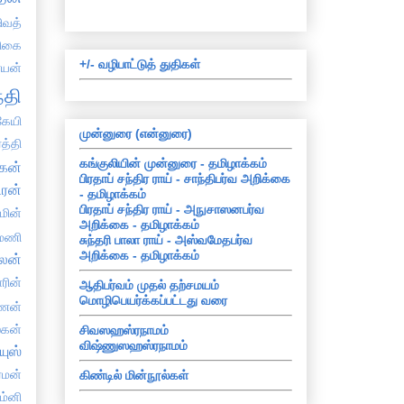
ிவத்
திகை
+/- வழிபாட்டுத் துதிகள்
்யன்
்தி
ேயி
முன்னுரை (என்னுரை)
த்தி
கங்குலியின் முன்னுரை - தமிழாக்கம்
கன்
பிரதாப் சந்திர ராய் - சாந்திபர்வ அறிக்கை
ிரன்
- தமிழாக்கம்
பிரதாப் சந்திர ராய் - அநுசாஸனபர்வ
்மின்
அறிக்கை - தமிழாக்கம்
யமணி
சுந்தரி பாலா ராய் - அஸ்வமேதபர்வ
அறிக்கை - தமிழாக்கம்
ாலன்
ாரின்
ஆதிபர்வம் முதல் தற்சமயம்
மொழிபெயர்க்கப்பட்டது வரை
ிணன்
ஸகன்
சிவஸஹஸ்ரநாமம்
விஷ்ணுஸஹஸ்ரநாமம்
யுஸ்
்மன்
கிண்டில் மின்நூல்கள்
ம்னி