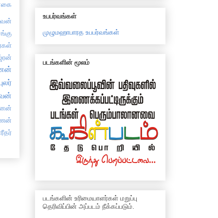
னகை
உபபர்வங்கள்
்வன்
முழுமஹாபாரத உபபர்வங்கள்
சங்கு
்கள்
்ரன்
படங்களின் மூலம்
ணன்
புலர்
்வன்
தனன்
ணன்
ீதர்
படங்களின் உரிமையாளர்கள் மறுப்பு
தெரிவிப்பின் அப்படம் நீக்கப்படும்.