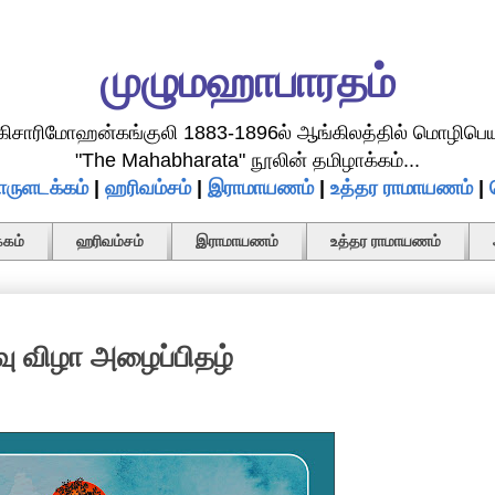
முழுமஹாபாரதம்
.கிசாரிமோஹன்கங்குலி 1883-1896ல் ஆங்கிலத்தில் மொழிபெய
"The Mahabharata" நூலின் தமிழாக்கம்...
ருளடக்கம்
|
ஹரிவம்சம்
|
இராமாயணம்
|
உத்தர ராமாயணம்
|
கம்
ஹரிவம்சம்
இராமாயணம்
உத்தர ராமாயணம்
ு விழா அழைப்பிதழ்