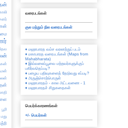
தன்
காலி
வரைபடங்கள்
சனர்
ேனன்
குல மற்றும் நில வரைபடங்கள்
தமை
ர்
தேவ
♦ மஹாபாரத வம்ச வரலாற்றுப் படம்
♦ மகாபாரத வரைபடங்கள் (Maps from
லன்
Mahabharata)
♦ இவ்வலைப்பூவை மற்றவர்களுக்குப்
ுகன்
பகிர்வதெப்படி?
்மன்
♦ பழைய பதிவுகளைத் தேடுவது எப்படி?
பலன்
♦ அருஞ்சொற்பொருள்
♦ மஹாபாரதம் - கால அட்டவணை - 1
தன்
♦ மஹாபாரதச் சிறுகதைகள்
்மாதி
நளை
பெயர்க்காரணங்கள்
பூரி
+/- பெயர்கள்
மது
த்ரி