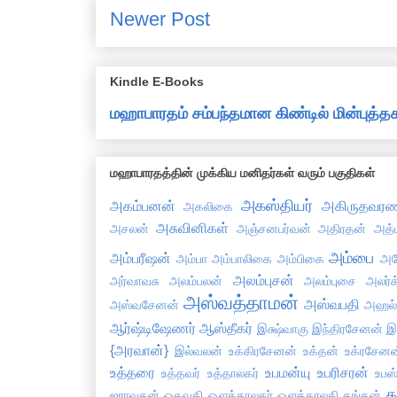
Newer Post
Kindle E-Books
மஹாபாரதம் சம்பந்தமான கிண்டில் மின்புத
மஹாபாரதத்தின் முக்கிய மனிதர்கள் வரும் பகுதிகள்
அகஸ்தியர்
அகம்பனன்
அகிருதவரண
அகலிகை
அசுவினிகள்
அசலன்
அஞ்சனபர்வன்
அதிரதன்
அத்
அம்பை
அம்பரீஷன்
அம்பா
அம்பாலிகை
அம்பிகை
அய
அலம்புசன்
அர்வாவசு
அலம்பலன்
அலம்புசை
அலர்க
அஸ்வத்தாமன்
அஸ்வபதி
அஸ்வசேனன்
அஹல
ஆர்ஷ்டிஷேணர்
ஆஸ்தீகர்
இக்ஷ்வாகு
இந்திரசேனன்
இ
{அரவான்}
இல்வலன்
உக்கிரசேனன்
உக்தன்
உக்ரசேனன
உத்தரை
உபமன்யு
உபரிசரன்
உத்தவர்
உத்தாலகர்
உபஸ்
க
ஐராவதன்
ஓகவதி
ஔத்தாலகர்
ஔத்தாலகி
கங்கன்