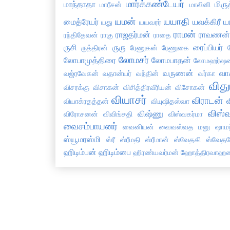
மார்க்கண்டேயர்
மாந்தாதா
மிருத
மாரீசன்
மாலினி
யமன்
யயாதி
மைத்ரேயர்
யவக்கிரீ
ய
யது
யயவரர்
ராமன்
ராஜதர்மன்
ராவணன
ரந்திதேவன்
ராகு
ராதை
ருசி
ருரு
ரைப்பியர்
ருத்திரன்
ரேணுகன்
ரேணுகை
லோமசர்
லோபாமுத்திரை
லோமபாதன்
லோமஹர்ஷன
வருணன்
வா
வஜ்ரவேகன்
வதான்யர்
வந்தின்
வர்கா
விது
விசரக்கு
விசாகன்
விசித்திரவீரியன்
விசோகன்
வியாசர்
விராடன்
வ
வியாக்ரதத்தன்
வியுஷிதஸ்வா
விஸ்வ
விஷ்ணு
விரோசனன்
விவிங்சதி
விஸ்வகர்மா
வைசம்பாயனர்
வைனியன்
வைவஸ்வத மனு
ஷாமந
ஸ்யூமரஸ்மி
ஸ்ரீ
ஸ்ரீமதி
ஸ்ரீமான்
ஸ்வேதகி
ஸ்வேதக
ஹிடிம்பன்
ஹிடிம்பை
ஹிரண்யவர்மன்
ஹோத்திரவாஹன