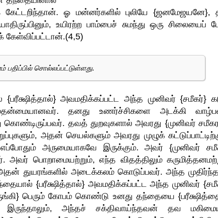
ன் தந்தையினால்
கேட்டறிந்தான். ஓ மன்னர்களில் புலியே {ஜனமேஜயனே}, 
்யாதிருப்பினும், உயிரற்ற பாம்பைச் சுமந்து ஒரு சிலையைப் 
 கேள்விப்பட்டான்.(4,5)
் பதிப்பில் சொல்லப்பட்டுள்ளது.
ீக்ஷித்தால்} அவமதிக்கப்பட்ட அந்த முனிவர் {சமீகர்} கட
ுதன்மையானவர். தனது உணர்ச்சிகளை அடக்கி வாழ்பவ
 கொண்டிருப்பவர். தவத் துறவுகளால் அவரது {முனிவர் சமீகர
புகளும், அதன் செயல்களும் அவரது முழுக் கட்டுப்பாட்டிற்க
எப்போதும் அருமையாகவே இருக்கும். அவர் {முனிவர் சமீக
. அவர் பொறாமையற்றும், எந்த விதத்திலும் கருமித்தனமற்ற
 அதன் துயரங்களில் அடைக்கலம் கொடுப்பவர். அந்த முதிர்ந்த
யால் {பரீக்ஷித்தால்} அவமதிக்கப்பட்ட அந்த முனிவர் {சமீக
ிருங்கி} பெரும் கோபம் கொண்டு உனது தந்தையை {பரீக்ஷித்தை
இருந்தாலும், அந்தச் சக்திவாய்ந்தவன் தவ மகிமைய