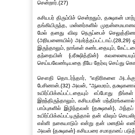
சென்றார்.(27)
கசியபர் திரும்பிச் சென்றதும், தக்ஷகன் ம
தங்கியிருந்த, மன்னர்களில் முதன்மையானவ
மேல் தனது விஷ நெருப்பைச் செலுத்தின
(அரியணையில்) அமர்த்தப்பட்டாய்.(28,2
இருந்தாலும், நாங்கள் கண்டதையும், கேட்ட
தந்தையின் {பரீக்ஷித்தின்} கவலையையு
செய்யவேண்டியதை நீயே தேர்வு செய்து கொ
சௌதி தொடர்ந்தார், "எதிரிகளை அடக்
பேசினான்.(32) அவன், "ஆலமரம், தக்ஷகனால
உயிர்ப்பிக்கப்பட்டதையும் எப்போது நீங்
இறந்திருந்தாலும், கசியபரின் மந்திரங்களால
பாம்புகளில் இழிந்தவன் {தக்ஷகன்}, அந்த
உயிர்ப்பிக்கப்பட்டிருந்தால் தன் விஷம் ச
எள்ளி நகையாடும் என்று தன் மனதில் எண்
அவன் {தக்ஷகன்} கசியபரை சமாதானப் படுத்