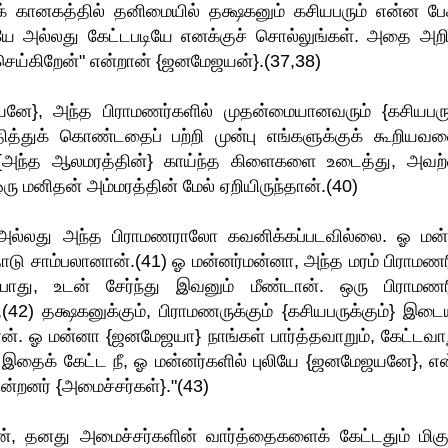
தக் கானகத்தில் தனிமையில் தக்ஷகனும் கசியபரும் என்ன பேச
ியே அல்லது கேட்டபடியே எனக்குச் சொல்லுங்கள். அதை அறி
 செய்கிறேன்" என்றான் {ஜனமேஜயன்}.(37,38)
ே}, அந்த பிராமணர்களில் முதன்மையானவரும் {கசியபரும
ித்துக் கொண்டதைப் பற்றி முன்பு எங்களுக்குக் கூறியவன
, {அந்த ஆலமரத்தின்} காய்ந்த கிளைகளை உடைத்து, அவற
ு மனிதன் அம்மரத்தின் மேல் ஏறியிருந்தான்.(40)
அல்லது அந்த பிராமணராலோ கவனிக்கப்படவில்லை. ஓ மன
ு சாம்பலானான்.(41) ஓ மன்னர்மன்னா, அந்த மரம் பிராமணர
்ட போது, உடன் சேர்ந்து இவனும் மீண்டான். ஒரு பிராமணர
2) தக்ஷகனுக்கும், பிராமணருக்கும் {கசியபருக்கும்} இடைய
 ஓ மன்னா {ஜனமேஜயா} நாங்கள் பார்த்தவாறும், கேட்டவாற
இதைக் கேட்ட நீ, ஓ மன்னர்களில் புலியே {ஜனமேஜயனே}, எ
ன்றனர் {அமைச்சர்கள்}."(43)
 தனது அமைச்சர்களின் வார்த்தைகளைக் கேட்டதும் மிகு