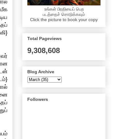
ால்
மீக
உங்கள் பிரதியைப் பெற
படத்தைச் சொடுக்கவும்
டிய
Click the picture to book your copy
தப்
கி}
Total Pageviews
9,308,608
வர்
மான
டன்
Blog Archive
ம்}
ால்
்னை
Followers
தப்
ுப்
பம்