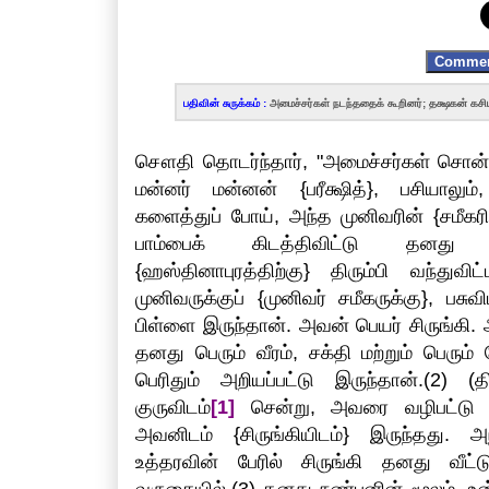
Comme
பதிவின் சுருக்கம் :
அமைச்சர்கள் நடந்ததைக் கூறினர்; தக்ஷகன் கசிய
சௌதி தொடர்ந்தார், "அமைச்சர்கள் சொன்ன
மன்னர் மன்னன் {பரீக்ஷித்}, பசியாலும்,
களைத்துப் போய், அந்த முனிவரின் {சமீகர
பாம்பைக் கிடத்திவிட்டு தனது 
{ஹஸ்தினாபுரத்திற்கு} திரும்பி வந்துவிட
முனிவருக்குப் {முனிவர் சமீகருக்கு}, பசுவ
பிள்ளை இருந்தான். அவன் பெயர் சிருங்கி. 
தனது பெரும் வீரம், சக்தி மற்றும் பெரும்
பெரிதும் அறியப்பட்டு இருந்தான்.(2) (
குருவிடம்
[1]
சென்று, அவரை வழிபட்டு வ
அவனிடம் {சிருங்கியிடம்} இருந்தது. அந
உத்தரவின் பேரில் சிருங்கி தனது வீட்டுக