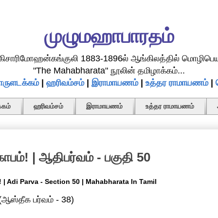
முழுமஹாபாரதம்
.கிசாரிமோஹன்கங்குலி 1883-1896ல் ஆங்கிலத்தில் மொழிபெய
"The Mahabharata" நூலின் தமிழாக்கம்...
ருளடக்கம்
|
ஹரிவம்சம்
|
இராமாயணம்
|
உத்தர ராமாயணம்
|
கம்
ஹரிவம்சம்
இராமாயணம்
உத்தர ராமாயணம்
்! | ஆதிபர்வம் - பகுதி 50
| Adi Parva - Section 50 | Mahabharata In Tamil
(ஆஸ்தீக பர்வம் - 38)