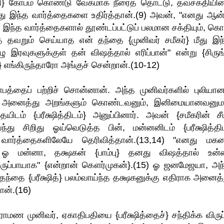
்கி} கோபம் கொண்டு வேகமாக நீரைத் தொட்டு, தவசக்தியின
து இந்த வார்த்தைகளை உதிர்த்தான்.(9) அவன், "எனது ஆன்
ு இந்த வார்த்தைகளால் தூண்டப்பட்டுப் பலமான சக்தியும், கொ
் தவறும் செய்யாத என் தந்தை {முனிவர் சமீகர்} மீது இந்
 இரவுகளுக்குள் தன் விஷத்தால் எரிப்பான்" என்று {சிருங்
்} எங்கிருந்தாரோ அங்குச் சென்றான்.(10-12)
த்தைப் பற்றிச் சொன்னான். அந்த முனிவர்களில் புலியான
ம், அனைத்து அறங்களும் கொண்டவனும், இனிமையானவனு
் {பரீக்ஷித்திடம்} அனுப்பினார். அவன் {சமீகரின் சீ
து சிறிது ஓய்வெடுத்த பின், மன்னனிடம் {பரீக்ஷித்திட
 வார்த்தைகளிலேயே தெரிவித்தான்.(13,14) "எனது மகன
ிறாய், ஓ மன்னா, தக்ஷகன் {பாம்பு} தனது விஷத்தால் உன
ருப்பாயாக" {என்றான் கௌர்முகன்}.(15) ஓ ஜனமேஜயா, அந்
்தை {பரீக்ஷித்} பலம்வாய்ந்த தக்ஷகனுக்கு எதிராக அனைத்த
ான்.(16)
ாமண முனிவர், ஏகாதிபதியை {பரீக்ஷித்தைச்} சந்திக்க விருப்