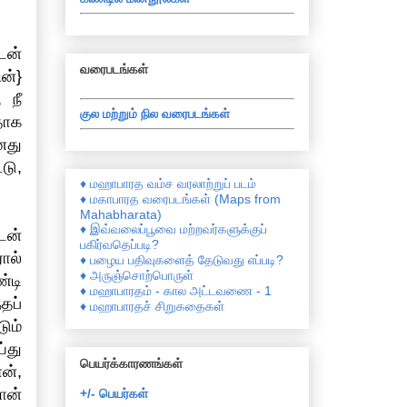
டன்
வரைபடங்கள்
ன்}
 நீ
குல மற்றும் நில வரைபடங்கள்
தாக
னது
டு,
♦ மஹாபாரத வம்ச வரலாற்றுப் படம்
♦ மகாபாரத வரைபடங்கள் (Maps from
Mahabharata)
♦ இவ்வலைப்பூவை மற்றவர்களுக்குப்
டன்
பகிர்வதெப்படி?
ால்
♦ பழைய பதிவுகளைத் தேடுவது எப்படி?
♦ அருஞ்சொற்பொருள்
்டி
♦ மஹாபாரதம் - கால அட்டவணை - 1
தப்
♦ மஹாபாரதச் சிறுகதைகள்
ும்
்து
பெயர்க்காரணங்கள்
ன்,
ான்
+/- பெயர்கள்