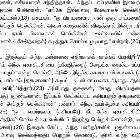
ஷகன், கசியபரைச் சந்தித்தான்.. அந்தப் பாம்புகளின் இளவர
தாமல் பேசினான். "எங்கே இவ்வளவு வேகமாகச் செல்கிறீ
 கேட்டான்.(18) கசியபர், "ஓ பிராமணரே, நான் குரு பரம்பரைய
 அங்குச் செல்கிறேன். அவன் தக்ஷகனின் விஷத்தால் இன்று எரி
வே நான் விரைவாகச் செல்கிறேன். உண்மையில் என்ன
ைக் {பரீக்ஷித்தைக்} கடித்துக் கொல்ல முடியாது" என்றார்.(20
ட இருக்கும் அந்த மன்னனை எதற்காகக் காக்கப் போகிறீர்
டும் அந்த ஏகாதிபதியை {பரீக்ஷித்தை} பிழைக்க வைக்க உம்ம
் பாரும்" என்று சொல்லி, அங்கே இருந்த கானக மன்னனைக் 
் பாம்பால் {தக்ஷகனால்} கடிபட்ட உடன் சாம்பலாக ஆனது. ஆன
்ப்பித்தார்.(23) அப்போது தக்ஷகன், "உமது விருப்பத்த
} தூண்டினான். இப்படிக் கேட்கப்பட்ட கசியபரும் தக்ஷகனிட
ன் அங்குச் செல்கிறேன்" என்றார். அந்த உயர்ஆன்ம கசியபரி
5) "ஓ பாவமற்றவரே {கசியபரே}, நீர் அந்த ஏகாதிபதியி
விட அதிகச் செல்வத்தை என்னிடம் இருந்து பெற்றுக் கொண்டு, வ
தக்ஷகன்}.(26) இதைக் கேட்ட, அந்த மனிதர்களில் முதன்மை
ிய அளவு செல்வத்தைப் பெற்றுக் கொண்டு, தான் வந்த வழ