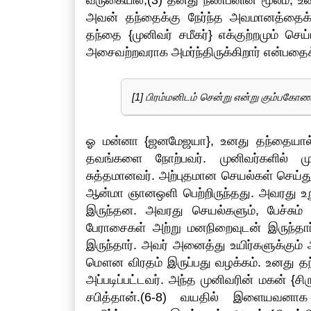
வருகையில்,(3) தனது நண்பனின் மூலம், உ
அவன் தந்தைக்கு நேர்ந்த அவமானத்தைக் 
தந்தை {முனிவர் சமீகர்} எக்குற்றமும் செய
அசைவற்றவராக அமர்ந்திருக்கிறார் என்பதைக்
[1] பிரம்மனிடம் சென்று என்று கும்பகோணம
ஓ மன்னா {ஜனமேஜயா}, உனது தந்தையால் {பர
தவங்களை நோற்பவர். முனிவர்களில் ம
சுத்தமானவர். அற்புதமான செயல்கள் செய்து
ஆன்மா ஞானஒளி பெற்றிருந்தது. அவரது உறுப்
இருந்தன. அவரது செயல்களும், பேச்சும் 
பேராசைகள் அற்று மனநிறைவுடன் இருந்தார்
இருந்தார். அவர் அனைத்து உயிர்களுக்கும்
மௌன விரதம் இருப்பது வழக்கம். உனது தந்தை
அப்படிப்பட்டவர். அந்த முனிவரின் மகன் {ச
சபித்தான்.(6-8) வயதில் இளையவனாக 