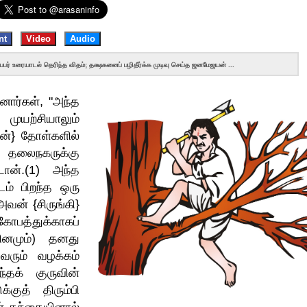
nt
Video
Audio
பர் உரையாடல் தெரிந்த விதம்; தக்ஷகனைப் பழிதீர்க்க முடிவு செய்த ஜனமேஜயன் ...
ார்கள், "அந்த
 முயற்சியாலும்
ின்} தோள்களில்
தலைநகருக்கு
்டான்.(1) அந்த
ிடம் பிறந்த ஒரு
அவன் {சிருங்கி}
 கோபத்துக்காகப்
தினமும்) தனது
ரும் வழக்கம்
்தக் குருவின்
்குத் திரும்பி