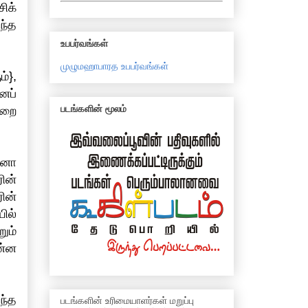
ிக்
ந்த
உபபர்வங்கள்
முழுமஹாபாரத உபபர்வங்கள்
்},
ைப்
படங்களின் மூலம்
்றை
்னா
ின்
ின்
ில்
ும்
ன்ன
ந்த
படங்களின் உரிமையாளர்கள் மறுப்பு