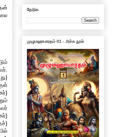
தன்
தேடுக
போல
முழுமஹாபாரதம் 01 - அச்சு நூல்
ும்
ர்.
து}
ுள்
ர்}
ும்
வர்
ர்}
ச்}
ில்