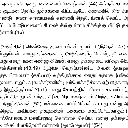
 ஏகாதிபதி தனது கைகளைப் பிசைந்தான்.(44) அந்தத் தாமர
ான நெடும் மூச்சுகளை விட்டபடியே, கண்களில் நீர்ச் சிந்
கொண்டு, சாரை சாரையாகக் கண்ணீர் சிந்தி, நீரைத் தொட்ட அ
டம் போடுபவனைப் போலச் சிறிது நேரம் சிந்தித்து விட்டு த
ினான்.(46)
க்ஷித்தின்} விண்ணேகுதலை உங்கள் மூலம் அறிந்தேன்.(47) 
ள்ளுங்கள். எனது தந்தையை {பரீக்ஷித்தைக்} கொன்ற தீயவ
ூடாது என்று நான் எண்ணுகிறேன். எனது தந்தையை எரித்த அவ
க்கினான்.(48,49) ஆழ்ந்த வெறுப்பாலேயே அவன் {தக்ஷக
்த பிராமணர் {கசியபர்} வந்திருந்தால் எனது தந்தை {பரீக்ஷி
் கருணையாலும், அமைச்சர்களின் முன்னெச்சரிக்கை ஏற்பாடுகளால
 இழந்திருப்பான்?(51) எனது கோபத்தின் விளைவுகளைப் பற்
கும் ஆவலுடன் வந்த, அந்த பிராமணர்களில் சிறந்த கசியபர
ு நிறுத்தினான்.(52) மன்னனை உயிர்ப்பிக்கக் கூடாது என்று அ
அந்தப் பாவியான தக்ஷகனின் பகைமை மிகப்பெரியதாகும்.(
் எல்லோரையும் மனநிறைவு கொள்ளச் செய்ய, எனது தந்தைய
ி வாங்கப் போகிறேன்" என்றான் {ஜனமேஜயன்}."(54)