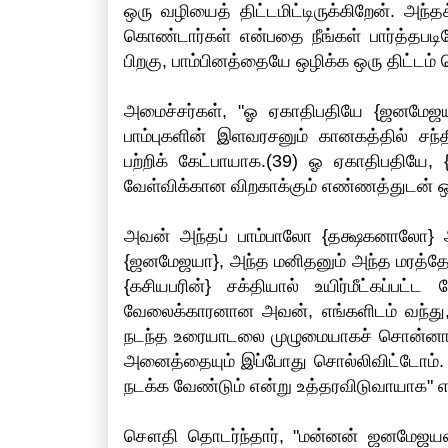
ஒரு வழியைத் திட்டமிட்டிருக்கிறேன். அந்
கொண்டார்கள் என்பதை நீங்கள் பார்த்தபட
பிறகு, பாம்பினத்தையே ஒழிக்க ஒரு திட்டம்
அமைச்சர்கள், "ஓ ஏகாதிபதியே {ஜனமேஜயன
பாம்புகளின் இளவரசனும் கானகத்தில் சந்த
பற்றிக் கேட்பாயாக.(39) ஓ ஏகாதிபதியே
வேள்விக்கான விறகாக்கும் எண்ணத்துடன் ஒர
அவன் அந்தப் பாம்பாலோ {தக்ஷகனாலோ} 
{ஜனமேஜயா}, அந்த மனிதனும் அந்த மரத்தோட
{கசியபரின்} சக்தியால் உயிர்மீட்கப்பட
வேலைக்காரனான அவன், எங்களிடம் வந்து,(4
நடந்த உரையாடலை முழுமையாகச் சொன்னான்.
அனைத்தையும் இப்போது சொல்லிவிட்டோம். 
நடக்க வேண்டும் என்று உத்தரவிடுவாயாக" எ
சௌதி தொடர்ந்தார், "மன்னன் ஜனமேஜயன்,