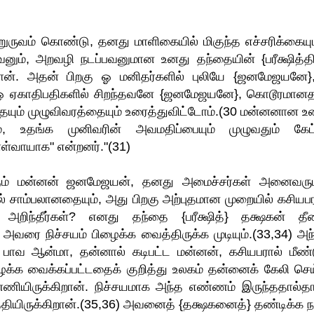
ாற்றுருவம் கொண்டு, தனது மாளிகையில் மிகுந்த எச்சரிக்கையு
னும், அறவழி நடப்பவனுமான உனது தந்தையின் {பரீக்ஷித்தி
ான். அதன் பிறகு ஓ மனிதர்களில் புலியே {ஜனமேஜயனே},
9) ஓ ஏகாதிபதிகளில் சிறந்தவனே {ஜனமேஜயனே}, கொடூரமான
தையும் முழுவிவரத்தையும் உரைத்துவிட்டோம்.(30 மன்னனான உ
ம், உதங்க முனிவரின் அவமதிப்பையும் முழுவதும் கேட்
ள்வாயாக" என்றனர்."(31)
கும் மன்னன் ஜனமேஜயன், தனது அமைச்சர்கள் அனைவரு
் சாம்பலானதையும், அது பிறகு அற்புதமான முறையில் கசியபர
கள் அறிந்தீர்கள்? எனது தந்தை {பரீக்ஷித்} தக்ஷகன் தீண
் அவரை நிச்சயம் பிழைக்க வைத்திருக்க முடியும்.(33,34) அந்
ப் பாவ ஆன்மா, தன்னால் கடிபட்ட மன்னன், கசியபரால் மீண்ட
ெயலிழக்க வைக்கப்பட்டதைக் குறித்து உலகம் தன்னைக் கேலி செய
ணியிருக்கிறான். நிச்சயமாக அந்த எண்ணம் இருந்ததால்தா
தியிருக்கிறான்.(35,36) அவனைத் {தக்ஷகனைத்} தண்டிக்க ந