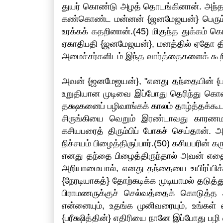
துயர் கொண்டு அழத் தொடங்கினான். அந்த
கண்கொண்ட மன்னன் {ஜனமேஜயன்} பெரும் சூட
உரக்கக் கதறினான்.(45) மிகுந்த துக்கம் 
ஏகாதிபதி {ஜனமேஜயன்}, மனத்தில் ஏதோ திட்
அமைச்சர்களிடம் இந்த வார்த்தைகளைக் கூற
அவன் {ஜனமேஜயன்}, "எனது தந்தையின் {பரீ
உறுதியான முடிவை இப்போது தெரிந்து கொ
தக்ஷகனைப் பழிவாங்கக் காலம் தாழ்த்தக்க
சிருங்கியை வெறும் இரண்டாவது காரணமா
கசியபரைத் திரும்பிப் போகச் செய்தான். அந
நிச்சயம் பிழைத்திருப்பார்.(50) கசியபரின
எனது தந்தை பிழைத்திருந்தால் அவன் எதை
அறியாமையால், எனது தந்தையை உயிர்ப்பிக்
{நேரடியாகத்} தோற்கடிக்க முடியாமல் தடுத்த
பிராமணருக்குச் செல்வத்தைக் கொடுத்த 
என்னையும், உதங்க முனிவரையும், உங்கள
{பரீக்ஷித்தின்} எதிரியை நானே இப்போது பழ