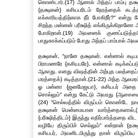
கொண்டார்.(17) ஆனால் அந்தப் பாம்பு தக்
{தக்ஷகன்} கசியபரிடம் நேரத்தைக் கடத்
எக்காரியத்திற்காக நீர் போகிறீர்?" என்று
சிறந்த மன்னன் பரீக்ஷித் எங்கிருக்கிறானோ
போகிறான்.(19) அவனைக் குணப்படுத்த
பாதுகாக்கப்படும் போது அந்தப் பாம்பால் அவன
தக்ஷகன், "நானே தக்ஷகன். என்னால் கடிப
பிராமணரே {கசியபரே}, என்னால் கடிக்கப்ப
ஆகாது. எனது விஷத்தின் அற்புத பலத்தைப
மரத்தைக்) கடித்தான்.(21-22) அந்த ஆலமரம
ஓ மன்னா {ஜனமேஜயா}, கசியபர் அதை உயிர
சொல்லும்" என்று கேட்டு அவரது {ஆசையைத்
(24) "செல்வத்தில் விருப்பம் கொண்டே நா
தக்ஷகன் மென்மையான வார்த்தைகளால்,(2
{பரீக்ஷித்திடம்} இருந்து எதிர்பார்த்ததை 
வழியே திரும்பிச் செல்லும்" என்றான் {
கசியபர், அவனிடமிருந்து தான் விரும்ப