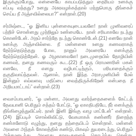
இருக்கும்போது, என்னையே காயப்படுத்தும் தைரியம் உனக்கு
எப்படி வந்தது? உனது அசுரவழக்கத்தால் மற்றுமொரு தீங்கைச்
செய்ய நீ அஞ்சவில்லையா?" என்றாள்.(20)
சர்மிஷ்டை, "ஓ இனிய புன்னகையுடையவளே! நான் முனிவரைப்
பற்றிச் சொன்னது முற்றிலும் உண்மையே. நான் சரியாகவே நடந்து
கொண்டேன். அறம் சார்ந்தே நடந்து கொண்டேன்.(21) எனவே நான்
உனக்கு அஞ்சவில்லை. நீ மன்னனை உனது கணவராகத்
தேர்ந்தெடுத்தது போல, நானும் அவரையே எனக்குத்
தேர்ந்தெடுத்தேன். ஓ அழகானவளே! நடைமுறையில் தோழியின்
கணவர், தனது கணவரும் கூட.(22) நீ ஒரு பிராமணரின் மகள்
எனவே, நீ எனது வழிபாட்டிற்கும், மரியாதைக்கும்
தகுதிவாய்ந்தவள். ஆனால், நான் இந்த அரசமுனியின் மேல்
இன்னும் எவ்வளவு மதிப்பை வைத்திருக்கிறேன் என்பதை நீ
அறியமாட்டாய்" என்றாள்.(23)
வைசம்பாயனர், "ஓ மன்னா, அவளது வார்த்தைகளைக் கேட்டத்
தேவயானி பெரிதும் சத்தம் போட்டு, "ஓ ஏகாதிபதியே, நீர் எனக்குத்
தீங்கிழைத்துவிட்டீர். நான் இனி இங்கு வாழ மாட்டேன்" என்றாள்.
(24) இப்படிச் சொல்லிவிட்டு, வேகமாகக் கண்ணீர் நிறைந்த
கண்களோடு எழுந்து, தனது தந்தையிடம் சென்றாள். மன்னன்
அவளை அந்தக் கோலத்தில் கண்டு, மிகவும் துயரடைந்து, பெரிதும்
அச்சமடைந்து, அவளது காலடிகளைத் தொடர்ந்து சென்று,