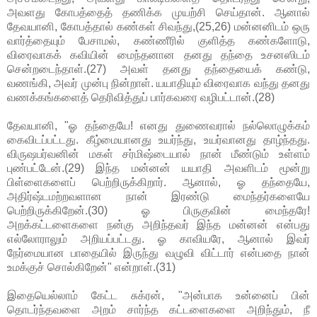
அவளது கோபத்தைத் தணிக்க முயற்சி செய்தான். ஆனால்
தேவயானி, கோபத்தால் கண்கள் சிவந்து,(25,26) மன்னனிடம் ஒரு
வார்த்தையும் பேசாமல், கண்ணீரில் குளித்த கண்களோடு,
விரைவாகக் கவியின் மைந்தனான தனது தந்தை உசனஸிடம்
சென்றடைந்தாள்.(27) அவள் தனது தந்தையைக் கண்டு,
வணங்கி, அவர் முன்பு நின்றாள். யயாதியும் விரைவாக வந்து தனது
வணக்கங்களைத் தெரிவித்துப் பார்கவரை வழிபட்டான்.(28)
தேவயானி, "ஓ தந்தையே! எனது துணைவரால் நல்லொழுக்கம்
கைவிடப்பட்டது. கீழ்மையானது உயர்ந்து, உயர்வானது தாழ்ந்தது.
விருஷபர்வனின் மகள் சர்மிஷ்டையால் நான் மீண்டும் உள்ளம்
புண்பட்டேன்.(29) இந்த மன்னன் யயாதி அவளிடம் மூன்று
பிள்ளைகளைப் பெற்றிருக்கிறார். ஆனால், ஓ தந்தையே,
அதிர்ஷ்டமற்றவளான நான் இரண்டு மைந்தர்களையே
பெற்றிருக்கிறேன்.(30) ஓ பிருகுவின் மைந்தரே!
அறக்கட்டளைகளை நன்கு அறிந்தவர் இந்த மன்னன் என்பது
எல்லோராலும் அறியப்பட்டது. ஓ காவியரே, ஆனால் இவர்
நேர்மையான பாதையில் இருந்து வழுவி விட்டார் என்பதை நான்
உமக்குச் சொல்கிறேன்" என்றாள்.(31)
இதையெல்லாம் கேட்ட சுக்ரன், "அன்பாக உன்னைப் பின்
தொடர்ந்தவளை அறம் சார்ந்த கட்டளைகளை அறிந்தும், நீ