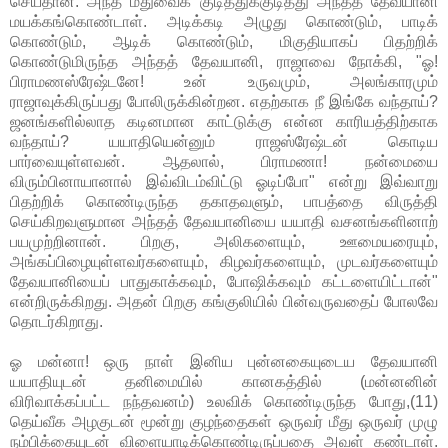
செய்தான். அந்த மதுவைக் குடித்துக்குடித்து அந்தத் தேவயானி
மயக்கங்கொண்டாள். அடிக்கடி அழுது கொண்டும், பாடிக்
கொண்டும், ஆடிக் கொண்டும், மிகுதியாகப் பிதற்றிக்
கொண்டுமிருந்த அந்தத் தேவயானி, ராஜாவை நோக்கி, "ஓ!
பிராமணஸ்ரேஷ்டனே! உன் உருவமும், அலங்காரமும்
ராஜாவுக்கிருப்பது போலிருக்கின்றன. எதற்காக நீ இங்கே வந்தாய்?
ஜனங்களில்லாத கடினமான காட்டுக்கு என்ன காரியத்திற்காக
வந்தாய்? யயாதியென்னும் ராஜஸ்ரேஷ்டன் கொடிய
பார்வையுள்ளவன். ஆதலால், பிராமணா! நன்மையை
விரும்பினாயானால் இவ்விடம்விட்டு ஓடிப்போ" என்று இவ்வாறு
பிதற்றிக் கொண்டிருந்த தகாதவளும், பாபத்தை விருத்தி
செய்கிறவளுமான அந்தத் தேவயானியை யயாதி வசனங்களினாற்
பயமுற்றினான். பிறகு, அலிகளையும், ஊமையரையும்,
அங்கப்பிழையுள்ளவர்களையும், கிழவர்களையும், முடவர்களையும்
தேவயானியைப் பாதுகாக்கவும், போஷிக்கவும் கட்டளையிட்டான்"
என்றிருக்கிறது. அதன் பிறகு கங்குலியில் பின்வருவதைப் போலவே
தொடர்கிறாது.
ஓ மன்னா! ஒரு நாள் இனிய புன்னகையுடைய தேவயானி
யயாதியுடன் தனிமையில் கானகத்தில் (மன்னனின்
விரிவாக்கப்பட்ட நந்தவனம்) உலவிக் கொண்டிருந்த போது,(11)
தெய்வீக அழகுடன் மூன்று குழந்தைகள் ஒருவர் மீது ஒருவர் முழு
நம்பிக்கையுடன் விளையாடிக்கொண்டிருப்பதை அவள் கண்டாள்.