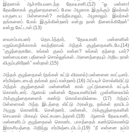
இதனால் ஆச்சரியமடைந்த தேவயானி,(12) "ஓ மன்னா!
தேவலோகக் குழந்தைகளைப் போல அழகாக இருக்கும் இவர்கள்
யாருடைய பிள்ளைகள்? காந்தியாலும், அழகாலும் இவர்கள்
தங்களைப் போல் இருக்கின்றனர் என்று நான் நினைக்கிறேன்"
என்று கேட்டாள்.(13)
வைசம்பாயனர் தொடர்ந்தார், "தேவயானி மன்னனின்
மறுமொழிக்காகக் காத்திராமல் அந்தக் குழந்தைகளிடமே,(14)
"குழந்தைகளே, உங்கள் குலம் என்ன? உங்கள் தந்தை யார்?
உண்மையான பதிலைச் சொல்லுங்கள். அனைத்தையும் அறிய நான்
விரும்புகிறேன்" என்றாள்.(15)
அந்தக் குழந்தைகள் (தங்கள் சுட்டு விரலால்) மன்னனை காட்டினர்.
சர்மிஷ்டையைத் தங்கள் தாய் என்றனர்.(16) அப்படிச் சொல்லிவிட்டு
அந்தக் குழந்தைகள் மன்னனின் கால் முட்டுகளைக் கட்டிக்
கொண்டனர். ஆனால் மன்னன் தேவயானியின் முன்னிலையில்
அக்குழந்தைகளைக் கண்டு கொள்ளவில்லை. (17) அந்தப்
பிள்ளைகள் அந்த இடத்தை விட்டு அகன்று, தங்கள் தாயிடம்
அழுது கொண்டே சென்றனர். மன்னன், அக்குழந்தைகளின்
செயலால் மிகவும் வெட்கமடைந்தான்.(18) ஆனால் தேவயானி,
மன்னனிடம் குழந்தைகள் கொண்ட பாசத்தைக் கண்டுகொண்டு
இரகசியத்தை அறிந்து சர்மிஷ்டையிடம்,(19) "நீ என்னை நம்பி