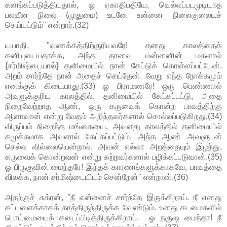
களங்கப்படுத்தியதால், ஓ ஏகாதிபதியே, வெல்லப்படமுடியாத
பலவீன நிலை (முதுமை) உடனே உன்னை நிலைகுலையச்
செய்யட்டும்" என்றார்.(32)
யயாதி, "வணக்கத்திற்குரியவரே! தனது காலத்தைக்
கனியுடையதாக்க, அந்த தானவ மன்னனின் மகளால்
{சர்மிஷ்டையால்} தனிமையில் நான் கேட்டுக் கொள்ளப்பட்டேன்.
அறம் சார்ந்தே நான் அதைச் செய்தேன். வேறு எந்த நோக்கமும்
எனக்குக் கிடையாது.(33) ஓ பிராமணரே! ஒரு பெண்ணால்
அவளுக்குரிய காலத்தில், தனிமையில் கேட்கப்பட்டு, அதை
நிறைவேற்றாத ஆண், ஒரு கருவைக் கொன்ற பாவத்திற்கு
ஆளாவான் என்று வேதம் அறிந்தவர்களால் சொல்லப்படுகிறது.(34)
விருப்பம் நிறைந்த மங்கையை, அவளது காலத்தில் தனிமையில்
கமுக்கமாக அவளால் கேட்கப்பட்டும், அந்த ஆண் அவளுடன்
செல்ல வில்லையென்றால், அவன் எல்லா அறத்தையும் இழந்து,
கருவைக் கொன்றவன் என்று கற்றவர்களால் பழிக்கப்படுவான்.(35)
ஓ பிருகுவின் மைந்தரே! இந்தக் காரணங்களுக்காகவே, பாவத்தை
விலக்க, நான் சர்மிஷ்டையிடம் சென்றேன்" என்றான்.(36)
அதற்குச் சுக்ரன், "நீ என்னைச் சார்ந்தே இருக்கிறாய். நீ எனது
கட்டளைக்காகக் காத்திருந்திருக்க வேண்டும். உனது கடமைகளில்
பொய்மையைக் கடைப்பிடித்திருக்கிறாய். ஓ நகுஷ மைந்தா! நீ