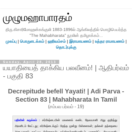
முழுமஹாபாரதம்
திரு.கிசாரிமோஹன்கங்குலி 1883-1896ல் ஆங்கிலத்தில் மொழிபெயர்த்த
"The Mahabharata" நூலின் தமிழாக்கம்...
முகப்பு
|
பொருளடக்கம்
|
ஹரிவம்சம்
|
இராமாயணம்
|
உத்தர ராமாயணம்
|
தொடர்புக்கு
Sunday, April 28, 2013
யயாதியைத் தாக்கிய பலவீனம்! | ஆதிபர்வம்
- பகுதி 83
Decrepitude befell Yayati! | Adi Parva -
Section 83 | Mahabharata In Tamil
(சம்பவ பர்வம் - 19)
பதிவின் சுருக்கம் :
சர்மிஷ்டையின் மகனைக் கண்ட தேவயானி அது குறித்து
அவளிடம் கேட்டது; சர்மிஷ்டைக்குப் பிறந்த மூன்று பிள்ளைகள்; தங்கள் தந்தையை
அடையாளம் காட்டிய பிள்ளைகள்; சுக்கிராச்சாரியாரிடம் முறையிட்ட தேவயானி;