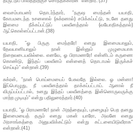
திருட்டுப் பாவத்திற்குச் சொந்தக்காரன்" என்றார். (37)
வைசம்பாயனர் தொடர்ந்தார், "நகுஷ மைந்தன் யயாதி,
கோபமடைந்த உசனஸால் {சுக்ரனால்} சபிக்கப்பட்டு, உடனே தனது
இளமை நீக்கப்பட்டுப் பலவீனத்தால் {வயோதிகத்தால்}
ஆட்கொள்ளப்பட்டான்.(38)
யயாதி, "ஓ பிருகு மைந்தரே! எனது இளமையாலும்,
தேவயானியாலும் நான் இன்னும் முழுமையாக
நிறைவடையவில்லை. எனவே, ஓ பிராமணரே! என்னிடம் கருணை
கொண்டு, இந்தப் பலவீனம் என்னைத் தொடாமல் இருக்கச்
செய்யும்" என்றான்.(39)
சுக்ரன், "நான் பொய்மையைப் பேசுவதே இல்லை. ஓ மன்னா!
இப்பொழுது, நீ பலவீனத்தால் தாக்கப்பட்டாய். ஆனால் நீ
விருப்பப்பட்டால், உனது இந்தப் பலவீனத்தை இன்னொருவருக்கு
மாற்ற முடியும்" என்று பதிலுரைத்தார்.(40)
யயாதி, "ஓ பிராமணரே! நான் அறத்தையும், புகழையும் பெற தனது
இளமையைத் தரும் எனது மகன் யாரோ, அவனே எனது
அரசாங்கத்தை அனுபவிக்கட்டும் என்று கட்டளையிடுவீராக"
என்றான்.(41)