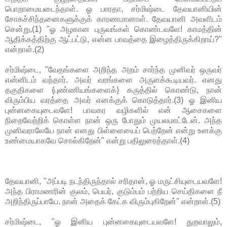
பொறாமையடைந்தாள். ஓ பாரதா, சர்மிஷ்டை தேவயானியின்
சோகச்சிந்தனைகளுக்குக் காரணமானாள். தேவயானி அவளிடம்
சென்று,(1) "ஓ அழகான புருவங்கள் கொண்டவளே! காமத்தின்
ஆதிக்கத்திற்கு ஆட்பட்டு, என்ன பாவத்தை இழைத்திருக்கிறாய்?"
என்றாள்.(2)
சர்மிஷ்டை, "வேதங்களை அறிந்த அறம் சார்ந்த முனிவர் ஒருவர்
என்னிடம் வந்தார். அவர் வரங்களை அருளக்கூடியவர். எனது
தகுதிகளை {புண்ணியங்களைக்} கருத்தில் கொண்டு, நான்
விரும்பிய வரத்தை அவர் எனக்குக் கொடுத்தார்.(3) ஓ இனிய
புன்னகையுடைவளே! பாவகர வழிகளில் என் ஆசைகளை
நிறைவேற்றிக் கொள்ள நான் ஒரு போதும் முயலமாட்டேன். அந்த
முனிவராலேயே நான் எனது பிள்ளையைப் பெற்றேன் என்று உனக்கு
உண்மையாகவே சொல்கிறேன்" என்று பதிலுரைத்தாள்.(4)
தேவயானி, "அப்படி நடந்திருந்தால் சரிதான், ஓ மருட்சியுடையவளே!
அந்த பிராமணரின் குலம், பெயர், குடும்பம் பற்றிய செய்திகளை நீ
அறிந்திருப்பாயே. நான் அதைக் கேட்க விரும்புகிறேன்" என்றாள்.(5)
சர்மிஷ்டை, "ஓ இனிய புன்னகையுடையவளே! துறவாலும்,