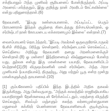
சக்தியாலும் அந்த முனிவர் சூரியனைப் போன்றிருந்தார். அப்படி
அவரைப் பார்த்ததும், இது குறித்து நான் அவரிடம் கேட்கவில்லை"
என்று பதிலுரைத்தாள்.(6)
தேவயானி, "இஃது உண்மையானால், அப்படிப்பட்ட பெரும்
பிராமணரால் இந்தக் குழந்தை கிடைத்தது நிச்சயமென்றால், ஓ
சர்மிஷ்டா! நான் கோபமடைய எக்காரணமும் இல்லை" என்றாள்.(7)
வைசம்பாயனர் தொடர்ந்தார், "இப்படி அவர்கள் ஒருவருரோடொருவர்
பேசிச் சிரித்து, பிரிந்து சென்றனர். சர்மிஷ்டையால் சொல்லப்பட்ட
செய்தியை அறிந்து தேவயானி தனது அரண்மனைக்குச்
சென்றாள்.(8) ஓ மன்னா! இந்திரனையும் விஷ்ணுவையும் போன்ற
யது, துர்வசு என்று இரு மகன்களை யயாதி, தேவயானியிடம்
பெற்றான்[1].(9) விருஷபர்வனின் மகள் சர்மிஷ்டை அந்த அரச
முனியால் {யயாதியால்}, திருஹ்யூ, அனு மற்றும் பூரு என்ற மூன்று
மகன்களுக்குத் தாயானாள்.(10)
[1] கும்பகோணம் பதிப்பில் இந்த இடத்தில் அதிக தகவல்
இருக்கிறது. அது பின்வருமாறு, "அந்தக் காலத்தில் ராஜரிஷியாகிய
யயாதிராஜன் தேன்சுவையுடன் சேர்க்கப்பட்டதும், மதத்தை விருத்தி
செய்வதும், சிவப்பும் மஞ்சளும் கலந்த வர்ணமுள்ளதுமான
மதுவைச் சுக்கிரர் பெண்ணான தேவயானியைக் குடிக்கும்படி