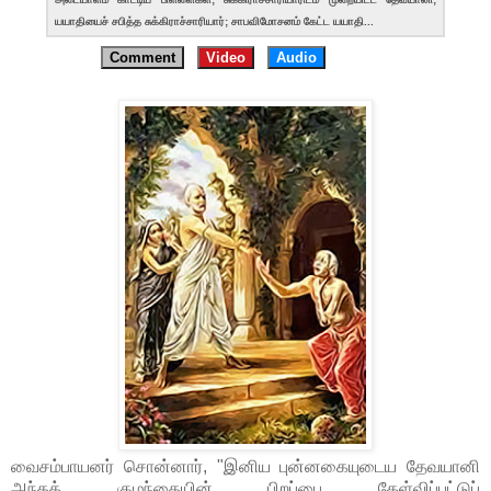
யயாதியைச் சபித்த சுக்கிராச்சாரியார்; சாபவிமோசனம் கேட்ட யயாதி...
Comment
Video
Audio
வைசம்பாயனர் சொன்னார், "இனிய புன்னகையுடைய தேவயானி
அந்தக் குழந்தையின் பிறப்பை கேள்விப்பட்டுப்