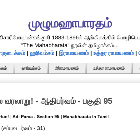
முழுமஹாபாரதம்
.கிசாரிமோஹன்கங்குலி 1883-1896ல் ஆங்கிலத்தில் மொழிபெய
"The Mahabharata" நூலின் தமிழாக்கம்...
ருளடக்கம்
|
ஹரிவம்சம்
|
இராமாயணம்
|
உத்தர ராமாயணம்
|
கம்
ஹரிவம்சம்
இராமாயணம்
உத்தர ராமாயணம்
ல வரலாறு! - ஆதிபர்வம் - பகுதி 95
rtue! | Adi Parva - Section 95 | Mahabharata In Tamil
(சம்பவ பர்வம் - 31)