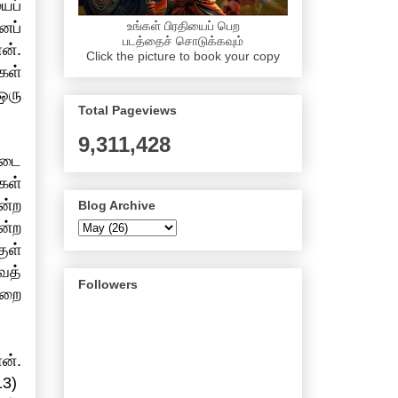
ைப்
உங்கள் பிரதியைப் பெற
ைப்
படத்தைச் சொடுக்கவும்
ன்.
Click the picture to book your copy
கள்
ஒரு
Total Pageviews
9,311,428
்டை
கள்
ன்ற
Blog Archive
ன்ற
ுள்
வத்
Followers
்றை
ன்.
13)