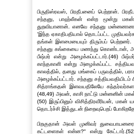
பிருதிஸ்ரவஸ், பிரதீபனைப் பெற்றான். பி
சந்தனு, பாஹ்லீகன் என்ற மூன்று மக
துறவியானான். எனவே சந்தனு மன்னனானான்
’இந்த ஏகாதிபதியால் தொடப்பட்ட முதியவர்க
தங்கள் இளமையையும் திரும்பப் பெற்றனர்.
சந்தனு கங்கையை மணந்து கொண்டான், அவள
பீஷ்மர் என்று அழைக்கப்பட்டார்.(46) பீ
காந்தகாளி என்று அழைக்கப்பட்ட சத்திய
காலத்தில், தனது மங்கைப் பருவத்தில், ப
அழைக்கப்பட்டார். சந்தனு சத்தியவதியிடம் 
சித்ராங்கதன் இளவயதிலேயே கந்தர்வர்கள
(48,49) அவன், காசி நாட்டு மன்னனின் ம
(50) இருப்பினும் விசித்திரவீரியன், மகன
தொடர்ச்சி இத்துடன் நிறைவுபெறப் போகிறதே
பிறகுதான் அவள் முனிவர் துவைபாயனரை ந
கட்டளைகள் என்ன?" என்று கேட்டார்.(52