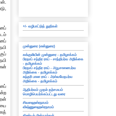
ன்.
டு,
+/- வழிபாட்டுத் துதிகள்
ைப்
டம்
ைப்
முன்னுரை (என்னுரை)
நயி
ுப்
கங்குலியின் முன்னுரை - தமிழாக்கம்
பிரதாப் சந்திர ராய் - சாந்திபர்வ அறிக்கை
நயி
- தமிழாக்கம்
னன்
பிரதாப் சந்திர ராய் - அநுசாஸனபர்வ
அறிக்கை - தமிழாக்கம்
சுந்தரி பாலா ராய் - அஸ்வமேதபர்வ
அறிக்கை - தமிழாக்கம்
ைப்
ஆதிபர்வம் முதல் தற்சமயம்
ன்ற
மொழிபெயர்க்கப்பட்டது வரை
ரன்
சிவஸஹஸ்ரநாமம்
ியை
விஷ்ணுஸஹஸ்ரநாமம்
ைத்
கிண்டில் மின்நூல்கள்