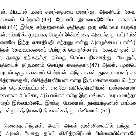
ரதீபன், சிபியின் மகள் சுனந்தையை மணந்து, அவளிடம், தேவா
ன்களைப் பெற்றான்.(43) தேவாபி இளவயதிலேயே கானகம
.(44) இங்கு சந்தனுவைக் குறித்து ஒரு சுலோகம் வருகிற
ள், விவரிக்கமுடியாத பெரும் இன்பத்தை அடைந்தது மட்டுமின்
 எனவே இந்த ஏகாதிபதி சந்தனு என்று அழைக்கப்பட்டான்’.(
் தேவவிரதனைப் பெற்றுக் கொடுத்தாள். தேவவிரதன் பின
ஷ்மர், தனது தந்தைக்கு நல்லது செய்ய நினைத்து, அவனுக்க
வதியைத் திருமணம் செய்து வைத்தார்.(47) அவள், முன்ப
ராசரரால் ஒரு மகனைப் பெற்றாள். அந்த மகன் துவைபாயனர் என
சித்ராங்கதன், விசித்திரவீரியன் என்ற இரு மகன்களைப் பெற்றா
ால் கொல்லப்பட்டான். எனவே விசித்திரவீரியன் மன்னனானா
கள்களான அம்பிகா, அம்பாலிகா என்ற இரு மங்கையரை மணந்தா
் யாரும் இல்லாமலேயே இறந்து போனான். துஷ்யந்தனின் பரம்பர
 என்று சத்தியவதி நினைக்கத் துவங்கினாள்.(51)
ினைவுகூர்ந்தாள். அவர், அவள் முன்னிலையில் வந்து, "
) அவள், "உனது தம்பி விசித்ரவீரியன் பிள்ளையில்லாமல