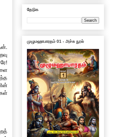
தேடுக
முழுமஹாபாரதம் 01 - அச்சு நூல்
ன்.
ைவு
ரே!
களை
ந்த
ின்
கள்
ைத்