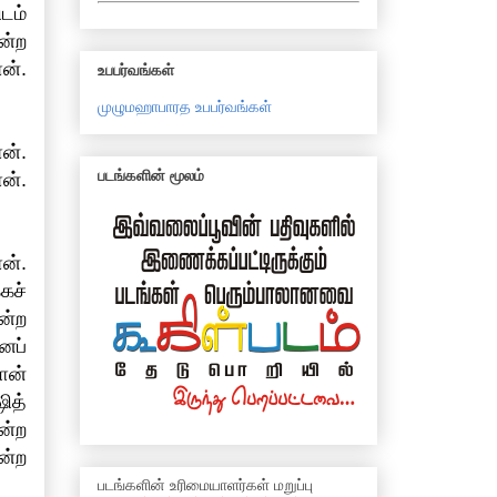
டம்
ன்ற
ன்.
உபபர்வங்கள்
முழுமஹாபாரத உபபர்வங்கள்
ன்.
படங்களின் மூலம்
ன்.
ன்.
கச்
ன்ற
ைப்
ான்
ித்
ன்ற
ன்ற
படங்களின் உரிமையாளர்கள் மறுப்பு