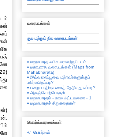
டம்
வரைபடங்கள்
னன்
ைப்
குல மற்றும் நில வரைபடங்கள்
கள்
்கே
ைத்
♦ மஹாபாரத வம்ச வரலாற்றுப் படம்
வனே
♦ மகாபாரத வரைபடங்கள் (Maps from
29)
Mahabharata)
♦ இவ்வலைப்பூவை மற்றவர்களுக்குப்
்து
பகிர்வதெப்படி?
தலை
♦ பழைய பதிவுகளைத் தேடுவது எப்படி?
♦ அருஞ்சொற்பொருள்
♦ மஹாபாரதம் - கால அட்டவணை - 1
♦ மஹாபாரதச் சிறுகதைகள்
ன்)
ன்.
பெயர்க்காரணங்கள்
ில்
+/- பெயர்கள்
களே