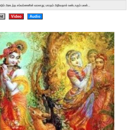
ீண்டும் அடைந்த சம்வர்ணனின் வரலாறு; பாரதம் அறிவதால் உண்டாகும் பலன்...
nt
Video
Audio