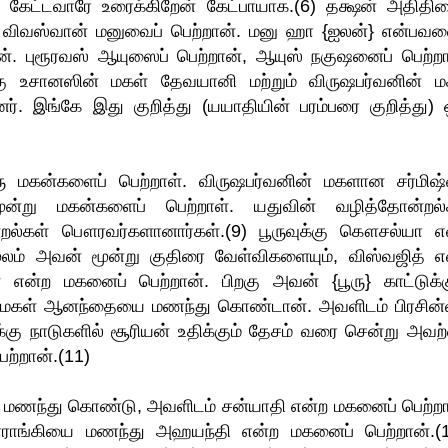
் கேட்டவாரே உரைக்கிறேன் கேட்பாயாக.(6) தக்ஷன் அதிதிய
. விவஸ்வான் மனுவைப் பெற்றான். மனு ஹா {ஐலன்} என்பவன
ன். புரூரவஸ் ஆயுஸைப் பெற்றான், ஆயுஸ் நகுஷனைப் பெற்றா
கு உசானஸின் மகள் தேவயானி மற்றும் விருஷபர்வனின் ம
். இங்கே இது குறித்து (யயாதியின் பரம்பரை குறித்து) 
ரு மகன்களைப் பெற்றாள். விருஷபர்வனின் மகளான சர்மிஷ
ூன்று மகன்களைப் பெற்றாள். யதுவின் வழித்தோன்றல்
்றல்கள் பௌரவர்களானார்கள்.(9) பூருவுக்கு கௌசல்யா எ
ம் அவன் மூன்று குதிரை வேள்விகளையும், விஸ்வஜித் எ
்ற மகனைப் பெற்றான். பிறகு அவன் {பூரு} காட்டுக்க
 மகள் ஆனந்தையை மணந்து கொண்டான். அவளிடம் பிரசின்
க்கு நாடுகளில் சூரியன் உதிக்கும் தேசம் வரை சென்று அவற
ற்றான்.(11)
ை மணந்து கொண்டு, அவளிடம் சன்யாதி என்ற மகனைப் பெற்றா
ாராங்கியை மணந்து அஹயந்தி என்ற மகனைப் பெற்றான்.(