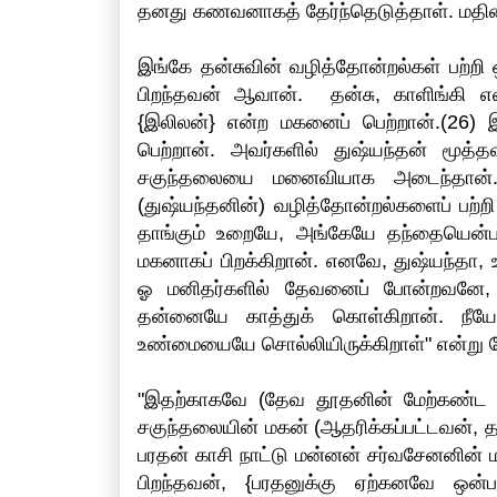
தனது கணவனாகத் தேர்ந்தெடுத்தாள். மதின
இங்கே தன்சுவின் வழித்தோன்றல்கள் பற்றி 
பிறந்தவன் ஆவான். தன்சு, காளிங்கி
{இலிலன்} என்ற மகனைப் பெற்றான்.(26)
பெற்றான். அவர்களில் துஷ்யந்தன் மூத்த
சகுந்தலையை மனைவியாக அடைந்தான். 
(துஷ்யந்தனின்) வழித்தோன்றல்களைப் பற்
தாங்கும் உறையே, அங்கேயே தந்தையென்
மகனாகப் பிறக்கிறான். எனவே, துஷ்யந்த
ஓ மனிதர்களில் தேவனைப் போன்றவனே, த
தன்னையே காத்துக் கொள்கிறான். நீய
உண்மையையே சொல்லியிருக்கிறாள்" என்று
"இதற்காகவே (தேவ தூதனின் மேற்கண்ட 
சகுந்தலையின் மகன் (ஆதரிக்கப்பட்டவன், த
பரதன் காசி நாட்டு மன்னன் சர்வசேனனின் 
பிறந்தவன், {பரதனுக்கு ஏற்கனவே ஒன