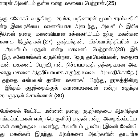
ாரன் அவளிடம் தன்சு என்ற மகனைப் பெற்றான்.(25)
ஒரு சுலோகம் வருகிறது. 'தன்சு, மதினாரன் மூலம் சரஸ்வதியி
 என்ற இளவரசியை மனைவியாக அடைந்து, அவளிடம் இலி
 இலிலன் தனது மனைவியான ரத்னதரியிடம் ஐந்து மகன்கள
வனாக இருந்தான்.(27) துஷ்யந்தன், விஸ்வாமித்திரரின் ம
அவளிடம் பரதன் என்ற மகனைப் பெற்றான்.'(28) இங
றி இரு சுலோகங்கள் வருகின்றன. "ஒரு தாயென்பவள், சதைய
பவன் மகனைப் பெறுகிறான். நிச்சயமாகத் தந்தையான அ
ா, உனது மகனை ஆதரிப்பாயாக சகுந்தலையை அவமதிக்காதே.(
ந்தை என்பவன் தானே மகனாகப் பிறந்து, நரகத்திலிருந
ே இந்தக் குழந்தைக்குக் காரணமானவன் என்று சகுந்
 தேவதூதன் சொன்னான்.(30)
பேச்சைக் கேட்டே, மன்னன் தனது குழந்தையை ஆதரித்தா
ாங்கப்பட்டவன் என்ற பொருளில்) பரதன் என்று அழைக்கப்பட்டா
மகள் சுனந்தையை மணந்து அவளிடம் பூமன்யு (இவன் வேள்விய
்பது மகன்கள் இருந்து, அவர்களை அவர்களின் தாயார்