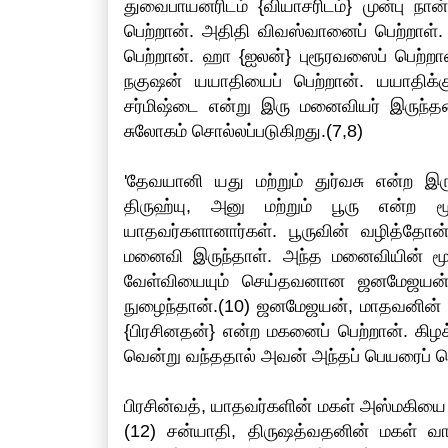
துவைபாயனரிடம் {வியாசரிடம்} முன்பு நான
பெற்றான். அதிதி விவஸ்வானைப் பெற்றாள்
பெற்றான். ஹா {ஐலன்} புரூரவஸைப் பெற்றா
நகுஷன் யயாதியைப் பெற்றான். யயாதிக்
சர்மிஷ்டை என்று இரு மனைவியர் இருந்தனர
சுலோகம் சொல்லப்படுகிறது.(7,8)
'தேவயானி யது மற்றும் துர்வசு என்ற இ
திருஹ்யு, அனு மற்றும் பூரு என்ற ம
யாதவர்களானார்கள். பூருவின் வழித்தோன
மனைவி இருந்தாள். அந்த மனைவியின் மூல
வேள்வியையும் செய்தவனான ஜனமேஜயன் என
நுழைந்தான்.(10) ஜனமேஜயன், மாதவனின்
{பிரசினதன்} என்ற மகனைப் பெற்றான். கிழ
வென்று வந்ததால் அவன் அந்தப் பெயரைப் பெ
பிரசின்வத், யாதவர்களின் மகள் அஸ்மகிய
(12) சன்யாதி, திருஷத்வதனின் மகள் வ