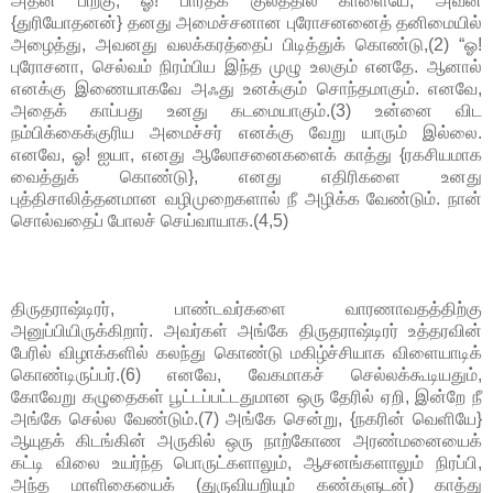
அதன் பிறகு, ஓ! பாரதக் குலத்தில் காளையே, அவன்
{துரியோதனன்} தனது அமைச்சனான புரோசனனைத் தனிமையில்
அழைத்து, அவனது வலக்கரத்தைப் பிடித்துக் கொண்டு,(2) “ஓ!
புரோசனா, செல்வம் நிரம்பிய இந்த முழு உலகும் எனதே. ஆனால்
எனக்கு இணையாகவே அஃது உனக்கும் சொந்தமாகும். எனவே,
அதைக் காப்பது உனது கடமையாகும்.(3) உன்னை விட
நம்பிக்கைக்குரிய அமைச்சர் எனக்கு வேறு யாரும் இல்லை.
எனவே, ஓ! ஐயா, எனது ஆலோசனைகளைக் காத்து {ரகசியமாக
வைத்துக் கொண்டு}, எனது எதிரிகளை உனது
புத்திசாலித்தனமான வழிமுறைகளால் நீ அழிக்க வேண்டும். நான்
சொல்வதைப் போலச் செய்வாயாக.(4,5)
திருதராஷ்டிரர், பாண்டவர்களை வாரணாவதத்திற்கு
அனுப்பியிருக்கிறார். அவர்கள் அங்கே திருதராஷ்டிரர் உத்தரவின்
பேரில் விழாக்களில் கலந்து கொண்டு மகிழ்ச்சியாக விளையாடிக்
கொண்டிருப்பர்.(6) எனவே, வேகமாகச் செல்லக்கூடியதும்,
கோவேறு கழுதைகள் பூட்டப்பட்டதுமான ஒரு தேரில் ஏறி, இன்றே நீ
அங்கே செல்ல வேண்டும்.(7) அங்கே சென்று, {நகரின் வெளியே}
ஆயுதக் கிடங்கின் அருகில் ஒரு நாற்கோண அரண்மனையைக்
கட்டி விலை உயர்ந்த பொருட்களாலும், ஆசனங்களாலும் நிரப்பி,
அந்த மாளிகையைக் (துருவியறியும் கண்களுடன்) காத்து