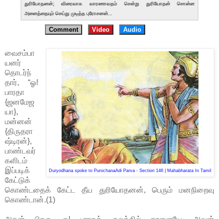
துரியோதனன்; விரைவாக வாரணாவதம் சென்று துரியோதன் சொன்ன
அனைத்தையும் செய்து முடித்த புரோசனன்...
Comment
Video
Audio
வைசம்பா
யனர்
தொடர்ந்
தார், “ஓ!
பாரதா
{ஜனமேஜ
யா},
மன்னன்
{திருதரா
ஷ்டிரன்},
பாண்டவர்
களிடம்
இப்படிக்
Duryodhana spoke to Purochana
Adi Parva - Section 146 | Mahabharata In Tamil
கேட்டுக்
கொண்டதைக் கேட்ட தீய துரியோதனன், பெரும் மனநிறைவு
கொண்டான்.(1)