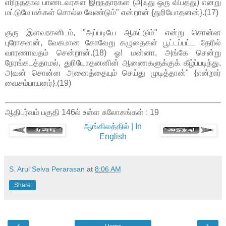
எரிந்ததால் பாண்டவர்கள் இறந்தார்கள் (அஃது ஒரு விபத்து) என்று
மட்டுமே மக்கள் சொல்ல வேண்டும்" என்றான் {துரியோதனன்}.(17)
குரு இளவரசனிடம், "அப்படியே ஆகட்டும்" என்று சொன்ன
புரோசனன், வேகமான கோவேறு கழுதைகள் பூட்டப்பட்ட தேரில்
வாரணாவதம் சென்றான்.(18) ஓ! மன்னா, அங்கே சென்று
நேரங்கடத்தாமல், துரியோதனனின் ஆணைகளுக்குக் கீழ்ப்படிந்து,
அவன் சொன்ன அனைத்தையும் செய்து முடித்தான்" {என்றார்
வைசம்பாயனர்}.(19)
ஆதிபர்வம் பகுதி 146ல் உள்ள சுலோகங்கள் : 19
ஆங்கிலத்தில் | In
English
S. Arul Selva Perarasan
at
8:06 AM
Share
‹
›