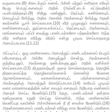
வருவாயாக.(8) கிடைக்கும் சணல், பிசின் மற்றும் எளிதாக எரியும்
வேறு பொருட்களையும் அதில் (அவ்வீட்டைக் கட்டுவதில்)
பயன்படுத்தவும்.(9) சிறிது மண்ணும், நெய்யும், எண்ணெயும்,
கொழுப்பும் சேர்த்து, அதிக அளவில் அரக்கையும் சேர்த்து அதன்
சுவர்களில் பூசச் செய்வாயாக.(10) வீடு முழுவதும் சணலையும்,
எண்ணெயையும், தூய்மையாக்கப்பட்ட நெய்யையும், அரக்கையும்,
மரங்களையும் பரப்பி வைத்து பாண்டவர்களோ மற்றவர்களோ அந்த
வீடு எளிதாக எரிந்து விடும் என்று முடிவு செய்யாதவாறு
அமைப்பாயாக.(11,12)
அப்படிப்பட்ட ஒரு மாளிகையை அமைத்துப் பாண்டவர்களைப் பெரும்
மரியாதையுடன் அங்கே அழைத்துச் சென்று, அவர்களைக்
குந்தியுடனும், அவர்களது நண்பர்களுடனும் அதில் வசிக்கச்
செய்வாயாக.(13) திருதராஷ்டிரர் குறை சொல்லாதவாறு, தொழில்
திறமைவாய்ந்த தொழிலாளர்களைக் கொண்டு மேலான
ஆசனங்களையும், வாகனங்களையும், படுக்கைகளையும்
அவர்களுக்கு அமைத்துக் கொடுப்பாயாக.(14) காரியம் முடியும்
வரை வாரணாவதத்தில் உள்ள எவரும் எதையும் அறியாத வண்ணம்
அதைச் செய்ய வேண்டும்.(15) பிறகு, பாண்டவர்கள் நன்றாக
உறங்குவதை உறுதி செய்து கொண்டு, அந்த மாளிகையில்
வெளிப்புற வாயிலில் அச்சமில்லாமல் நீ தீ வைக்க வேண்டும்.(16)
அதன்காரணமாகப் பாண்டவர்கள் எரிந்து சாக வேண்டும். மாளிகை