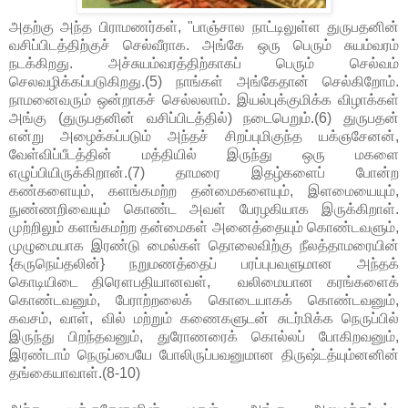
அதற்கு அந்த பிராமணர்கள், "பாஞ்சால நாட்டிலுள்ள துருபதனின்
வசிப்பிடத்திற்குச் செல்வீராக. அங்கே ஒரு பெரும் சுயம்வரம்
நடக்கிறது. அச்சுயம்வரத்திற்காகப் பெரும் செல்வம்
செலவழிக்கப்படுகிறது.(5) நாங்கள் அங்கேதான் செல்கிறோம்.
நாமனைவரும் ஒன்றாகச் செல்லலாம். இயல்புக்குமிக்க விழாக்கள்
அங்கு (துருபதனின் வசிப்பிடத்தில்) நடைபெறும்.(6) துருபதன்
என்று அழைக்கப்படும் அந்தச் சிறப்புமிகுந்த யக்ஞசேனன்,
வேள்விப்பீடத்தின் மத்தியில் இருந்து ஒரு மகளை
எழுப்பியிருக்கிறான்.(7) தாமரை இதழ்களைப் போன்ற
கண்களையும், களங்கமற்ற தன்மைகளையும், இளமையையும்,
நுண்ணறிவையும் கொண்ட அவள் பேரழகியாக இருக்கிறாள்.
முற்றிலும் களங்கமற்ற தன்மைகள் அனைத்தையும் கொண்டவளும்,
முழுமையாக இரண்டு மைல்கள் தொலைவிற்கு நீலத்தாமரையின்
{கருநெய்தலின்} நறுமணத்தைப் பரப்புபவளுமான அந்தக்
கொடியிடை திரௌபதியானவள், வலிமையான கரங்களைக்
கொண்டவனும், பேராற்றலைக் கொடையாகக் கொண்டவனும்,
கவசம், வாள், வில் மற்றும் கணைகளுடன் சுடர்மிக்க நெருப்பில்
இருந்து பிறந்தவனும், துரோணரைக் கொல்லப் போகிறவனும்,
இரண்டாம் நெருப்பையே போலிருப்பவனுமான திருஷ்டத்யும்னனின்
தங்கையாவாள்.(8-10)