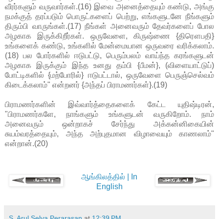
வீரர்களும் வருவார்கள்.(16) இவை அனைத்தையும் கண்டு, அங்கு
நமக்குத் தரப்படும் பொருட்களைப் பெற்று, எங்களுடனே நீங்களும்
திரும்பி வாருங்கள்.(17) நீங்கள் அனைவரும் தேவர்களைப் போல
அழகாக இருக்கிறீர்கள். ஒருவேளை, கிருஷ்ணை {திரௌபதி}
உங்களைக் கண்டு, உங்களில் மேன்மையான ஒருவரை வரிக்கலாம்.
(18) பல போர்களில் ஈடுபட்டு, பெரும்பலம் வாய்ந்த கரங்களுடன்
அழகாக இருக்கும் இந்த உனது தம்பி {பீமன்}, (விளையாட்டுப்)
போட்டிகளில் {மற்போரில்} ஈடுபட்டால், ஒருவேளை பெருஞ்செல்வம்
கிடைக்கலாம்" என்றனர் {அந்தப் பிராமணர்கள்}.(19)
பிராமணர்களின் இவ்வார்த்தைகளைக் கேட்ட யுதிஷ்டிரன்,
"பிராமணர்களே, நாங்களும் உங்களுடன் வருகிறோம். நாம்
அனைவரும் ஒன்றாகச் சேர்ந்து அக்கன்னிகையின்
சுயம்வரத்தையும், அந்த அற்புதமான விழாவையும் காணலாம்"
என்றான்.(20)
ஆங்கிலத்தில் | In
English
S. Arul Selva Perarasan
at
12:39 PM