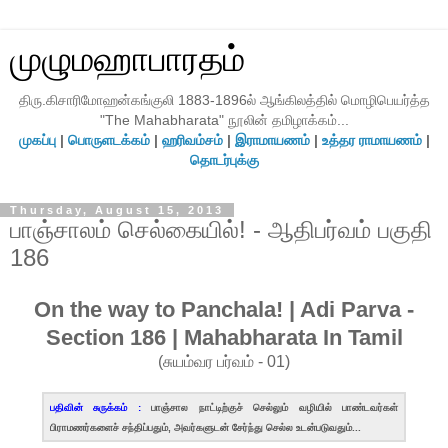
முழுமஹாபாரதம்
திரு.கிசாரிமோஹன்கங்குலி 1883-1896ல் ஆங்கிலத்தில் மொழிபெயர்த்த
"The Mahabharata" நூலின் தமிழாக்கம்...
முகப்பு
|
பொருளடக்கம்
|
ஹரிவம்சம்
|
இராமாயணம்
|
உத்தர ராமாயணம்
|
தொடர்புக்கு
Thursday, August 15, 2013
பாஞ்சாலம் செல்கையில்! - ஆதிபர்வம் பகுதி
186
On the way to Panchala! | Adi Parva -
Section 186 | Mahabharata In Tamil
(சுயம்வர பர்வம் - 01)
பதிவின் சுருக்கம் :
பாஞ்சால நாட்டிற்குச் செல்லும் வழியில் பாண்டவர்கள்
பிராமணர்களைச் சந்திப்பதும், அவர்களுடன் சேர்ந்து செல்ல உடன்படுவதும்...