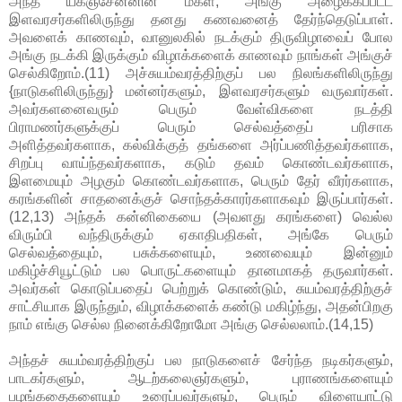
அந்த யக்ஞசேனனின் மகள், அங்கு அழைக்கப்பட்ட
இளவரசர்களிலிருந்து தனது கணவனைத் தேர்ந்தெடுப்பாள்.
அவளைக் காணவும், வானுலகில் நடக்கும் திருவிழாவைப் போல
அங்கு நடக்கி இருக்கும் விழாக்களைக் காணவும் நாங்கள் அங்குச்
செல்கிறோம்.(11) அச்சுயம்வரத்திற்குப் பல நிலங்களிலிருந்து
{நாடுகளிலிருந்து} மன்னர்களும், இளவரசர்களும் வருவார்கள்.
அவர்களனைவரும் பெரும் வேள்விகளை நடத்தி
பிராமணர்களுக்குப் பெரும் செல்வத்தைப் பரிசாக
அளித்தவர்களாக, கல்விக்குத் தங்களை அர்ப்பணித்தவர்களாக,
சிறப்பு வாய்ந்தவர்களாக, கடும் தவம் கொண்டவர்களாக,
இளமையும் அழகும் கொண்டவர்களாக, பெரும் தேர் வீரர்களாக,
கரங்களின் சாதனைக்குச் சொந்தக்காரர்களாகவும் இருப்பார்கள்.
(12,13) அந்தக் கன்னிகையை (அவளது கரங்களை) வெல்ல
விரும்பி வந்திருக்கும் ஏகாதிபதிகள், அங்கே பெரும்
செல்வத்தையும், பசுக்களையும், உணவையும் இன்னும்
மகிழ்ச்சியூட்டும் பல பொருட்களையும் தானமாகத் தருவார்கள்.
அவர்கள் கொடுப்பதைப் பெற்றுக் கொண்டும், சுயம்வரத்திற்குச்
சாட்சியாக இருந்தும், விழாக்களைக் கண்டு மகிழ்ந்து, அதன்பிறகு
நாம் எங்கு செல்ல நினைக்கிறோமோ அங்கு செல்லலாம்.(14,15)
அந்தச் சுயம்வரத்திற்குப் பல நாடுகளைச் சேர்ந்த நடிகர்களும்,
பாடகர்களும், ஆடற்கலைஞர்களும், புராணங்களையும்
பழங்கதைகளையும் உரைப்பவர்களும், பெரும் விளையாட்டு