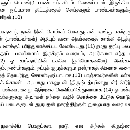
ிகளும் கொண்டு பாண்டவர்களிடம் பிணைப்புடன் இருக்கிறா
நுட்பமான திட்டத்தைச் செய்தாலும் பாண்டவர்களுக்க
ிறேன்.(10)
ோதனா}, நான் இனி சொல்லப் போவதுதான் நமக்கு உகந்தது
 {பாண்டவர்கள்} அழியும் வரை அவர்களைத் தாக்கி அடித்த
னக்குப் பரிந்துரைக்கப்பட வேண்டியது.(11) நமது தரப்பு பல
தரப்பு பலவீனமாய் இருக்கும் வரையும், அவர்களை எந்த
்.(12) ஓ காந்தாரியின் மகனே {துரியோதனனே}, அவர்க
, நண்பர்களும், நட்புக் குழுக்களும் ஒன்றாகத் திரளாத வரை
் தொடர்ந்து கொண்டிருப்பாயாக.(13) பாஞ்சாலர்களின் மன்
க் கொண்ட அவனது மகனுடன் {திருஷ்டத்யும்னனுடன்} சேர்ந்
 மன்னா, உனது ஆற்றலை வெளிப்படுத்துவாயாக.(14) ஓ மன்
ர்களுக்கு அவர்கள் தந்தை வழிச் சொத்தை மீட்டுக் கொடு
வப் படைகளுடன் துருபதன் நகரத்திற்குள் நுழையாத வரை உ
ுகர்ச்சிப் பொருட்கள், நாடு என அந்தக் கிருஷ்ண