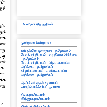
ன்.
ுத்
+/- வழிபாட்டுத் துதிகள்
ம்,
ுக்
மாக
முன்னுரை (என்னுரை)
 மன
ளது
கங்குலியின் முன்னுரை - தமிழாக்கம்
பிரதாப் சந்திர ராய் - சாந்திபர்வ அறிக்கை
, ஓ
- தமிழாக்கம்
னன்
பிரதாப் சந்திர ராய் - அநுசாஸனபர்வ
அறிக்கை - தமிழாக்கம்
து,
சுந்தரி பாலா ராய் - அஸ்வமேதபர்வ
னா,
அறிக்கை - தமிழாக்கம்
க்க
ஆதிபர்வம் முதல் தற்சமயம்
னது
மொழிபெயர்க்கப்பட்டது வரை
சிவஸஹஸ்ரநாமம்
விஷ்ணுஸஹஸ்ரநாமம்
ன்,
கிண்டில் மின்நூல்கள்