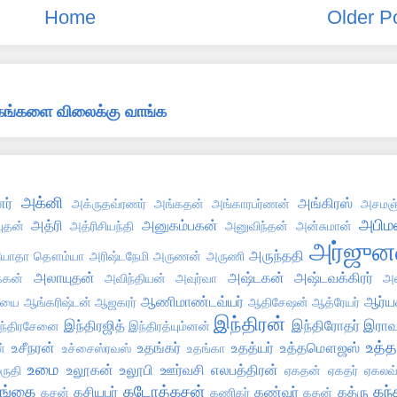
Home
Older P
்தகங்களை விலைக்கு வாங்க
அக்னி
ர்
அங்கிரஸ்
அக்ருதவ்ரணர்
அங்கதன்
அங்காரபர்ணன்
அசமஞ்
அபிமன
அத்ரி
அனுகம்பகன்
புதன்
அத்ரிசியந்தி
அனுவிந்தன்
அன்சுமான்
அர்ஜுன
அருந்ததி
ோதா தௌம்யா
அரிஷ்டநேமி
அருணன்
அருணி
அலாயுதன்
அஷ்டகன்
அஷ்டவக்கிரர்
்கன்
அவிந்தியன்
அவுர்வா
அஸ
ஆணிமாண்டவ்யர்
ஆர்ய
்யை
ஆங்கரிஷ்டன்
ஆஜகரர்
ஆதிசேஷன்
ஆத்ரேயர்
இந்திரன்
இந்திரஜித்
இந்திரோதர்
இராவ
ந்திரசேனை
இந்திரத்யும்னன்
உத்த
உசீநரன்
உதங்கர்
உதத்யர்
உத்தமௌஜஸ்
்
உச்சைஸ்ரவஸ்
உதங்கா
உமை
உலூகன்
உலூபி
ஊர்வசி
எலபத்திரன்
ருதி
ஏகதன்
ஏகதர்
ஏகலவ
ங்கை
கடோத்கசன்
கந்
கசியபர்
கண்வர்
கத்ரு
கசன்
கணிகர்
கதன்