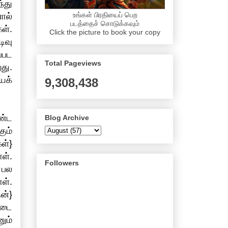
்து
உங்கள் பிரதியைப் பெற
ால்
படத்தைச் சொடுக்கவும்
ள்.
Click the picture to book your copy
ிவு
்பட
Total Pageviews
து.
ைக்
9,308,438
ண்ட
Blog Archive
ும்
ள்}
ள்.
Followers
 பல
ள்.
ன்}
்டை
ும்