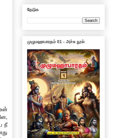
தேடுக
முழுமஹாபாரதம் 01 - அச்சு நூல்
உன்
னே,
 நீ
னது