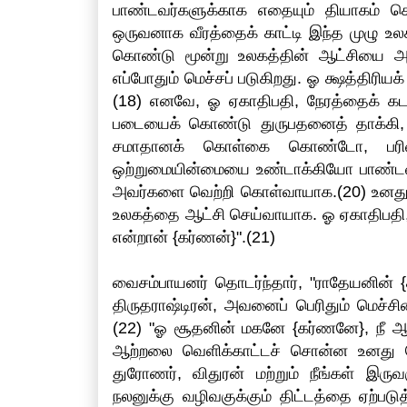
பாண்டவர்களுக்காக எதையும் தியாகம் செய்
ஒருவனாக வீரத்தைக் காட்டி இந்த முழு உல
கொண்டு மூன்று உலகத்தின் ஆட்சியை அடை
எப்போதும் மெச்சப் படுகிறது. ஓ க்ஷத்திர
(18) எனவே, ஓ ஏகாதிபதி, நேரத்தைக் க
படையைக் கொண்டு துருபதனைத் தாக்கி,
சமாதானக் கொள்கை கொண்டோ, பரிசை
ஒற்றுமையின்மையை உண்டாக்கியோ பாண்டவ
அவர்களை வெற்றி கொள்வாயாக.(20) உனது
உலகத்தை ஆட்சி செய்வாயாக. ஓ ஏகாதிபதி
என்றான் {கர்ணன்}".(21)
வைசம்பாயனர் தொடர்ந்தார், "ராதேயனின் {
திருதராஷ்டிரன், அவனைப் பெரிதும் மெச்ச
(22) "ஓ சூதனின் மகனே {கர்ணனே}, நீ ஆ
ஆற்றலை வெளிக்காட்டச் சொன்ன உனது பேச்ச
துரோணர், விதுரன் மற்றும் நீங்கள் இர
நலனுக்கு வழிவகுக்கும் திட்டத்தை ஏற்படு