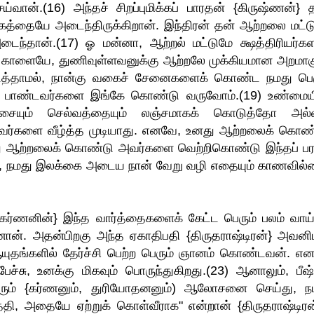
வான்.(16) அந்தச் சிறப்புமிக்கப் பாரதன் {கிருஷ்ணன்} 
கத்தையே அடைந்திருக்கிறான். இந்திரன் தன் ஆற்றலை மட்ட
ந்தான்.(17) ஓ மன்னா, ஆற்றல் மட்டுமே க்ஷத்திரியர்கள
ியக் காளையே, துணிவுள்ளவனுக்கு ஆற்றலே முக்கியமான அறமாகு
டத்தாமல், நான்கு வகைச் சேனைகளைக் கொண்ட நமது பெர
 பாண்டவர்களை இங்கே கொண்டு வருவோம்.(19) உண்மையி
யும் செல்வத்தையும் லஞ்சமாகக் கொடுத்தோ அல்
ர்களை வீழ்த்த முடியாது. எனவே, உனது ஆற்றலைக் கொண
 ஆற்றலைக் கொண்டு அவர்களை வெற்றிகொண்டு இந்தப் பர
, நமது இலக்கை அடைய நான் வேறு வழி எதையும் காணவில்
கர்ணனின்} இந்த வார்த்தைகளைக் கேட்ட பெரும் பலம் வாய்
ினான். அதன்பிறகு அந்த ஏகாதிபதி {திருதராஷ்டிரன்} அவனிட
யுதங்களில் தேர்ச்சி பெற்ற பெரும் ஞானம் கொண்டவன். எ
ு, உனக்கு மிகவும் பொருந்துகிறது.(23) ஆனாலும், பீஷ்ம
ுவரும் {கர்ணனும், துரியோதனனும்) ஆலோசனை செய்து, ந
த்தி, அதையே ஏற்றுக் கொள்வீராக" என்றான் {திருதராஷ்டிரன்