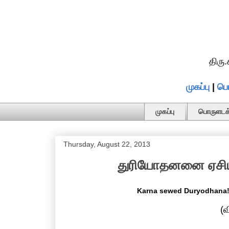
திரு
முகப்பு
|
பொ
முகப்பு
பொருளடக்
Thursday, August 22, 2013
துரியோதனனை ஏசிய 
Karna sewed Duryodhana! |
(வ