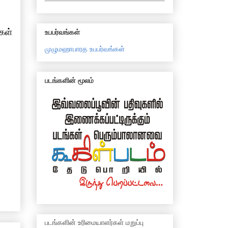
கள்
உபபர்வங்கள்
முழுமஹாபாரத உபபர்வங்கள்
படங்களின் மூலம்
படங்களின் உரிமையாளர்கள் மறுப்பு