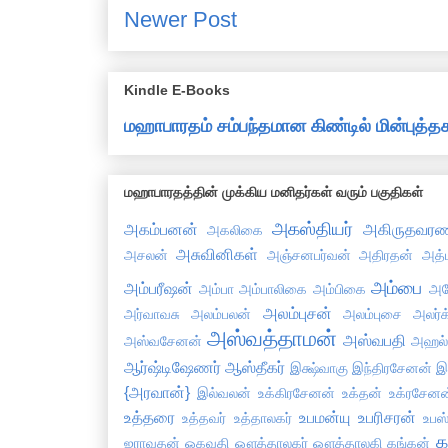
Newer Post
Kindle E-Books
மஹாபாரதம் சம்பந்தமான கிண்டில் மின்புத
மஹாபாரதத்தின் முக்கிய மனிதர்கள் வரும் பகுதிகள்
அகஸ்தியர்
அகம்பனன்
அகிருதவரண
அகலிகை
அசுவினிகள்
அசலன்
அஞ்சனபர்வன்
அதிரதன்
அத்
அம்பை
அம்பரீஷன்
அம்பா
அம்பாலிகை
அம்பிகை
அய
அலம்புசன்
அர்வாவசு
அலம்பலன்
அலம்புசை
அலர்க
அஸ்வத்தாமன்
அஸ்வபதி
அஸ்வசேனன்
அஹல
ஆர்ஷ்டிஷேணர்
ஆஸ்தீகர்
இக்ஷ்வாகு
இந்திரசேனன்
இ
{அரவான்}
இல்வலன்
உக்கிரசேனன்
உக்தன்
உக்ரசேனன
உத்தரை
உபமன்யு
உபரிசரன்
உத்தவர்
உத்தாலகர்
உபஸ்
க
ஐராவதன்
ஓகவதி
ஔத்தாலகர்
ஔத்தாலகி
கங்கன்