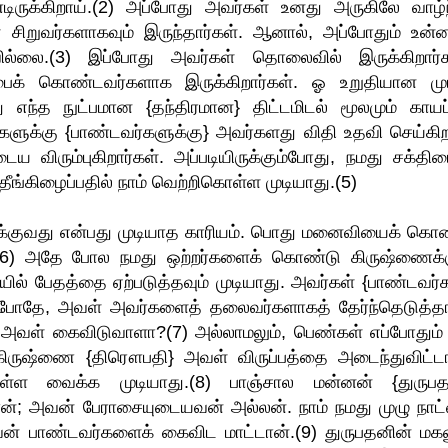
ருக்கிறாய்.(2) அப்போது அவர்கள் உனது அருகிலே வாழ்ந
சிறுவர்களாகவும் இருந்தார்கள். ஆனால், அப்போதும் உன்ன
ில்லை.(3) இப்போது அவர்கள் தொலைவில் இருக்கிறார்க
பரப்பைக் கொண்டவர்களாக இருக்கிறார்கள். ஓ உறுதியான முட
ந்த நுட்பமான {தந்திரமான} திட்டமிடல் மூலமும் காயப
்களுக்கு {பாண்டவர்களுக்கு} அவர்களது விதி உதவி செய்கிற
விரும்புகிறார்கள். அப்படியிருக்கும்போது, நமது சக்திய
ங்கிழைப்பதில் நாம் வெற்றிகொள்ள முடியாது.(5)
க்குவது என்பது முடியாத காரியம். பொது மனைவியைக் கொ
.(6) அதே போல நமது ஒற்றர்களைக் கொண்டு கிருஷ்ணைக்க
ில் பேதத்தை ஏற்படுத்தவும் முடியாது. அவர்கள் {பாண்டவர்க
ந்த போதே, அவள் அவர்களைத் தலைவர்களாகத் தேர்ந்தெடுத்தா
அவள் கைவிடுவாளா?(7) அல்லாமலும், பெண்கள் எப்போதும்
ிருஷ்ணை {திரௌபதி} அவள் விருப்பத்தை அடைந்துவிட்டா
்ள வைக்க முடியாது.(8) பாஞ்சால மன்னன் {துருபத
ன்; அவன் பேராசையுடையவன் அல்லன். நாம் நமது முழு நாட
வன் பாண்டவர்களைக் கைவிட மாட்டான்.(9) துருபதனின் மகன