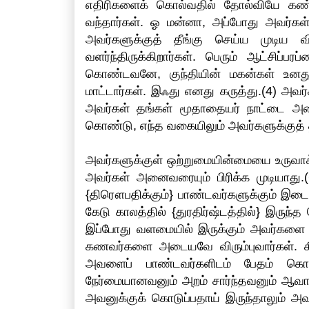
எதிரிகளைக் கொல்வதில் தோல்வியே கண்டி
வந்தார்கள். ஓ மன்னா, அப்போது அவர்கள் 
அவர்களுக்குத் தீங்கு செய்ய முடிய வ
வளர்ந்திருக்கிறார்கள். பெரும் ஆட்சிப்
கொண்டவனே, குந்தியின் மகன்கள் உனது எ
மாட்டார்கள். இஃது எனது கருத்து.(4) அவர
அவர்கள் தங்கள் மூதாதையர் நாட்டை அடைய 
கொண்டு, எந்த வகையிலும் அவர்களுக்குத் தீ
அவர்களுக்குள் ஒற்றுமையின்மையை உருவா
அவர்கள் அனைவரையும் பிரிக்க முடியாது
{திரௌபதிக்கும்} பாண்டவர்களுக்கும் இடைய
கேடு காலத்தில் {துரதிர்ஷ்டத்தில்} இரு
இப்போது வளமையில் இருக்கும் அவர்களை 
கணவர்களை அடையவே விரும்புவார்கள். க
அவளைப் பாண்டவர்களிடம் பேதம் கொள
நேர்மையானவனும் அறம் சார்ந்தவனும் ஆவா
அவனுக்குக் கொடுப்பதாய் இருந்தாலும் அ