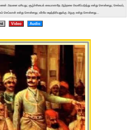
்ணன் அவனை ஏசியது; சூழ்ச்சியைக் கையாளாதே ஆற்றலை வெளிப்படுத்து என்று சொன்னது; செல்வம்,
கம் செய்வான் என்று சொன்னது; வீரமே க்ஷத்திரியனுக்கு அழகு என்று சொன்னது...
nt
Video
Audio