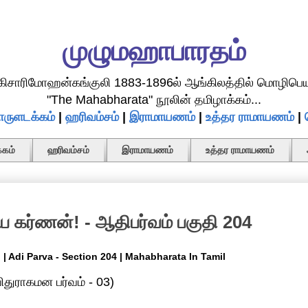
முழுமஹாபாரதம்
.கிசாரிமோஹன்கங்குலி 1883-1896ல் ஆங்கிலத்தில் மொழிபெய
"The Mahabharata" நூலின் தமிழாக்கம்...
ருளடக்கம்
|
ஹரிவம்சம்
|
இராமாயணம்
|
உத்தர ராமாயணம்
|
கம்
ஹரிவம்சம்
இராமாயணம்
உத்தர ராமாயணம்
கர்ணன்! - ஆதிபர்வம் பகுதி 204
 Adi Parva - Section 204 | Mahabharata In Tamil
ிதுராகமன பர்வம் - 03)