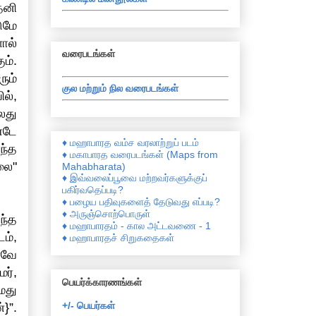
தனி
ுமே
ால்
வரைபடங்கள்
ம்.
ும்
குல மற்றும் நில வரைபடங்கள்
ல்,
லது
்டே
♦ மஹாபாரத வம்ச வரலாற்றுப் படம்
ந்த
♦ மகாபாரத வரைபடங்கள் (Maps from
லை"
Mahabharata)
♦ இவ்வலைப்பூவை மற்றவர்களுக்குப்
பகிர்வதெப்படி?
♦ பழைய பதிவுகளைத் தேடுவது எப்படி?
♦ அருஞ்சொற்பொருள்
ந்த
♦ மஹாபாரதம் - கால அட்டவணை - 1
ம்,
♦ மஹாபாரதச் சிறுகதைகள்
னவே
ர்,
பெயர்க்காரணங்கள்
மது
+/- பெயர்கள்
}”.