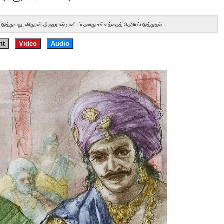
்துவது; விதுரன் திருதராஷ்டிரனிடம் தனது உள்ளத்தைத் தெரியப்படுத்துதல்...
nt
Video
Audio