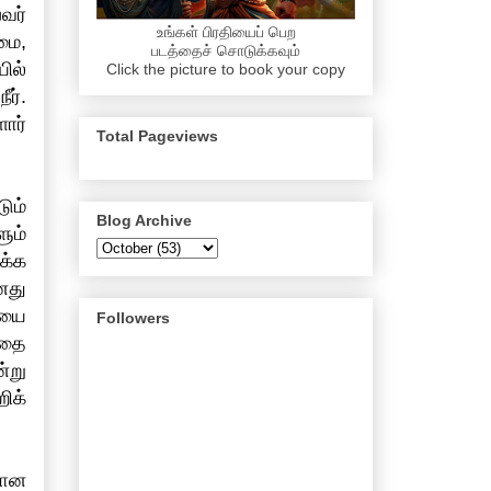
வர்
உங்கள் பிரதியைப் பெற
மை,
படத்தைச் சொடுக்கவும்
ில்
Click the picture to book your copy
ர்.
ோர்
Total Pageviews
ும்
Blog Archive
ும்
க்க
னது
ியை
Followers
ியதை
்று
ிக்
யான