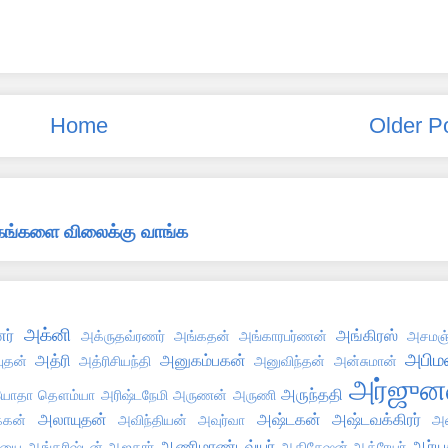
Home
Older P
்தகங்களை விலைக்கு வாங்க
அக்னி
ர்
அங்கிரஸ்
அக்ருதவ்ரணர்
அங்கதன்
அங்காரபர்ணன்
அசமஞ்
அபிமன
அத்ரி
அனுகம்பகன்
புதன்
அத்ரிசியந்தி
அனுவிந்தன்
அன்சுமான்
அர்ஜுன
அருந்ததி
ோதா தௌம்யா
அரிஷ்டநேமி
அருணன்
அருணி
அலாயுதன்
அஷ்டகன்
அஷ்டவக்கிரர்
்கன்
அவிந்தியன்
அவுர்வா
அஸ
ஆணிமாண்டவ்யர்
ஆர்ய
்யை
ஆங்கரிஷ்டன்
ஆஜகரர்
ஆதிசேஷன்
ஆத்ரேயர்