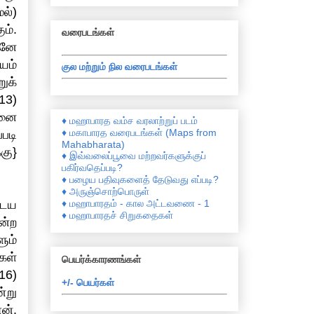
ல்)
ம்.
வரைபடங்கள்
சனே
யம்
குல மற்றும் நில வரைபடங்கள்
ுக்
13)
தனை
♦ மஹாபாரத வம்ச வரலாற்றுப் படம்
♦ மகாபாரத வரைபடங்கள் (Maps from
படி
Mahabharata)
கு}
♦ இவ்வலைப்பூவை மற்றவர்களுக்குப்
பகிர்வதெப்படி?
♦ பழைய பதிவுகளைத் தேடுவது எப்படி?
♦ அருஞ்சொற்பொருள்
♦ மஹாபாரதம் - கால அட்டவணை - 1
டைய
♦ மஹாபாரதச் சிறுகதைகள்
ன்ற
ும்
கள்
பெயர்க்காரணங்கள்
16)
+/- பெயர்கள்
்று
ன்.