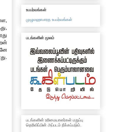
உபபர்வங்கள்
முழுமஹாபாரத உபபர்வங்கள்
ள்ள,
து,
வரது
படங்களின் மூலம்
ேன்
கனே
து.
படங்களின் உரிமையாளர்கள் மறுப்பு
தெரிவிப்பின் அப்படம் நீக்கப்படும்.