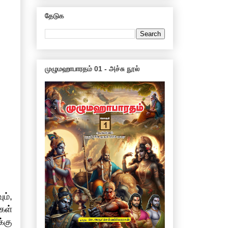
தேடுக
முழுமஹாபாரதம் 01 - அச்சு நூல்
ம்,
்கள்
்கு