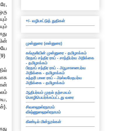
ரே,
ஒரு
ும்
+/- வழிபாட்டுத் துதிகள்
ும்
னது
ின்
முன்னுரை (என்னுரை)
ேயே
கங்குலியின் முன்னுரை - தமிழாக்கம்
(9)
பிரதாப் சந்திர ராய் - சாந்திபர்வ அறிக்கை
- தமிழாக்கம்
பிரதாப் சந்திர ராய் - அநுசாஸனபர்வ
ில்
அறிக்கை - தமிழாக்கம்
வாக
சுந்தரி பாலா ராய் - அஸ்வமேதபர்வ
அறிக்கை - தமிழாக்கம்
ளன்
லம்
ஆதிபர்வம் முதல் தற்சமயம்
மொழிபெயர்க்கப்பட்டது வரை
யை,
்}.
சிவஸஹஸ்ரநாமம்
விஷ்ணுஸஹஸ்ரநாமம்
கிண்டில் மின்நூல்கள்
னது