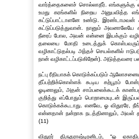
வார்த்தைகளைச் சொல்லாதீர். எங்களுக்கு எ
உமது கரங்களில் நிறைய அனுபவித்த எங்க
கட்டுப்பாட்டாளனே உண்டு. இரண்டாமவன் 
கட்டுப்படுத்துவான். நானும் அவனாலேயே கட
நீரைப் போல, அவன் என்னை இயக்கும் வழியில
தலையை மோதி உடைத்துக் கொள்பவரும், 
வழிகாட்டுதல்படி அந்தச் செயல்களில் ஈடு
நான் வழிகாட்டப்படுகிறேன்). அடுத்தவரை ப
நட்பு ரீதியாகக் கொடுக்கப்படும் ஆலோசனைய
தீப்பற்றிக்கொள்ளக் கூடிய கற்பூரம்
ஓடினாலும், அதன் சாம்பலைக்கூடக் காண்ப
குறித்து எப்போதும் பொறாமையுடன் இரு
கொடுக்கக்கூடாது. எனவே, ஓ விதுரரே, நீங்
என்னதான் நன்றாக நடத்தினாலும், அவள்
(11)
விதுரர் திருதராஷ்டிரனிடம், "ஓ ஏகாதி