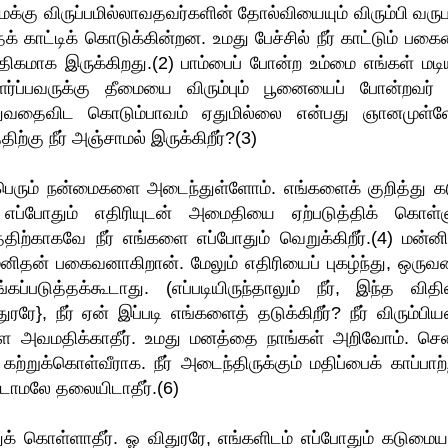
மக்கு விருப்பமில்லாவதவர்களின் தோல்வியையும் விரும்பி வருப
் காட்டிக் கொடுக்கின்றன. உமது பேச்சில் நீர் காட்டும் பகை
திகமாக இருக்கிறது.(2) பாம்பைப் போன்ற உம்மை எங்கள் மடிய
ர்ப்பவருக்கு தீமையை விரும்பும் பூனையைப் போன்றவர் நீ
துவதைவிட கொடும்பாவம் ஏதுமில்லை என்பது ஞானமுள்ள
திற்கு நீர் அஞ்சாமல் இருக்கிறீர்?(3)
 பெரும் நன்மைகளை அடைந்துள்ளோம். எங்களைக் குறித்து கட
் எப்போதும் எதிரியுடன் அமைதியை ஏற்படுத்திக் கொள்ள
்திற்காகவே நீர் எங்களை எப்போதும் வெறுக்கிறீர்.(4) மன்னி
னிதன் பகைவனாகிறான். மேலும் எதிரியைப் புகழ்ந்து, ஒருவ
படுத்தக்கூடாது. (எப்படியிருந்தாலும் நீர், இந்த வித
ரரே}, நீர் ஏன் இப்படி எங்களைத் தடுக்கிறீர்? நீர் விரும்ப
களை அவமதிக்காதீர். உமது மனத்தை நாங்கள் அறிவோம். சென
்றுக்கொள்வீராக. நீர் அடைந்திருக்கும் மதிப்பைக் காப்பாற்ற
பிடாமலே தலையிடாதீர்.(6)
க் கொள்ளாதீர். ஓ விதுரரே, எங்களிடம் எப்போதும் கடுமை