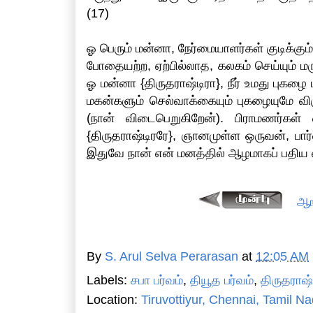
(17)
ஓ பெரும் மன்னா, நேர்மையாளர்கள் குடிக்கும்
போதையற்ற, ஏற்பில்லாத, கலகம் செய்யும் மர
ஓ மன்னா {திருதராஷ்டிரா}, நீர் உமது புகழை 
மகன்களும் செல்வாக்கையும் புகழையுமே விர
(நான் விடைபெறுகிறேன்). பிராமணர்கள்
{திருதராஷ்டிரரே}, ஞானமுள்ள ஒருவன், ப
இதுவே நான் என் மனத்தில் ஆழமாகப் பதிய வை
ஆங
By
S. Arul Selva Perarasan
at
12:05 AM
Labels:
சபா பர்வம்
,
தியூத பர்வம்
,
திருதராஷ்
Location:
Tiruvottiyur, Chennai, Tamil Na