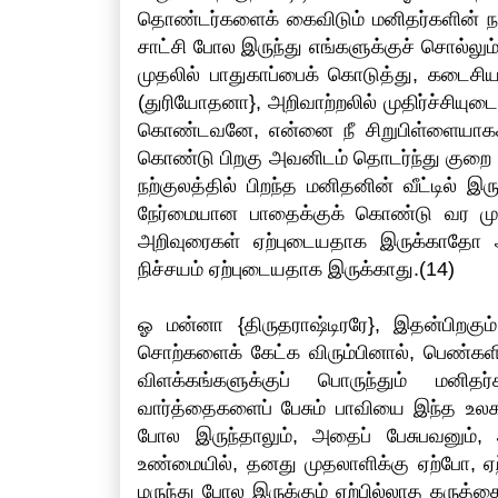
தொண்டர்களைக் கைவிடும் மனிதர்களின் நடத்த
சாட்சி போல இருந்து எங்களுக்குச் சொல்லு
முதலில் பாதுகாப்பைக் கொடுத்து, கடைசி
(துரியோதனா}, அறிவாற்றலில் முதிர்ச்சியு
கொண்டவனே, என்னை நீ சிறுபிள்ளையாகக்
கொண்டு பிறகு அவனிடம் தொடர்ந்து குறை
நற்குலத்தில் பிறந்த மனிதனின் வீட்டில
நேர்மையான பாதைக்குக் கொண்டு வர முட
அறிவுரைகள் ஏற்புடையதாக இருக்காதோ அப
நிச்சயம் ஏற்புடையதாக இருக்காது.(14)
ஓ மன்னா {திருதராஷ்டிரரே}, இதன்பிறகும்
சொற்களைக் கேட்க விரும்பினால், பெண்களிட
விளக்கங்களுக்குப் பொருந்தும் மனிதர
வார்த்தைகளைப் பேசும் பாவியை இந்த உலகம்
போல இருந்தாலும், அதைப் பேசுபவனும்,
உண்மையில், தனது முதலாளிக்கு ஏற்போ, ஏற
மருந்து போல இருக்கும் ஏற்பில்லாத கரு