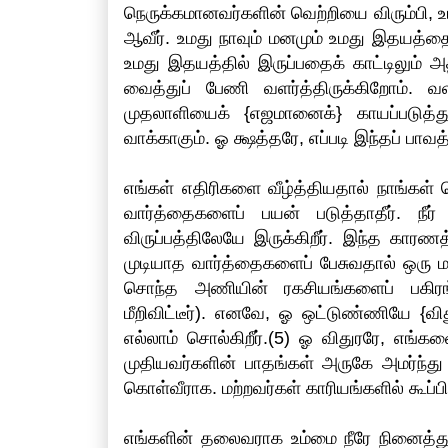
நெருக்கமானவர்களின் வெற்றியை விரும்பி, உ
ஆவீர். உமது நாவும் மனமும் உமது இதயத்தைக
உமது இதயத்தில் இருப்பதைக் காட்டிலும் அ
வைத்துப் பேணி வளர்த்திருக்கிறோம். வள
முதலாளியைக் {எஜமானைக்} காயப்படுத்
வாக்காகும். ஓ க்ஷத்தரே, எப்படி இந்தப் பாவத்
எங்கள் எதிரிகளை வீழ்த்தியதால் நாங்கள்
வார்த்தைகளைப் பயன் படுத்தாதீர். நீர
விருப்பத்திலேயே இருக்கிறீர். இந்த காரணத
முடியாத வார்த்தைகளைப் பேசுவதால் ஒரு ம
சொந்த அணியின் ரகசியங்களைப் பகிரங்கப்
மீறிவிட்டீர்). எனவே, ஓ ஒட்டுண்ணியே {விது
எல்லாம் சொல்கிறீர்.(5) ஓ விதுரரே, எங்
முதியவர்களின் பாதங்கள் அருகே அமர்ந்து கற
கொள்வீராக. மற்றவர்கள் காரியங்களில் கூப்
எங்களின் தலைவராக உம்மை நீரே நினைத்து