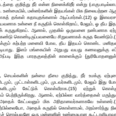
ை குறித்து நீர் என்ன நினைக்கிறீர் என்று (பாகுபாடில்லாம
ம். உண்மையில், மன்னர்களின் இதயங்கள் மிக நிலையற்றன ஆகு
யாகத் தங்கள் கதாயுதங்களால் அடிப்பார்கள்.(12) ஓ இளவர
டையவனாக உன்னை நீ கருதிக் கொள்கிறாய், மேலும், ஓ தீய இத
 கருதுகிறாய். ஆனால், முதலில் ஒருவனை நண்பனாக ஏற்ற
 கண்டு கொண்டிருப்பவனையே சிறுவனாகக் கருத வேண்டும்.(
் இருக்கும் கற்பற்ற மனைவி போல, தீய இதயம் கொண்ட மனி
ியாது. இளம் மங்கையின் அறுபது வயது கணவனுக்கு எப்
்படி இந்த பாரதகுலத்தின் காளைக்கும் {துரியோதனனுக்
, செயல்களின் நன்மை தீமை குறித்து, நீர் உமக்கு ஏற்பு
மும், முட்டாள்களிடமும், முடவர்களிடமும், மேலும் இது போ
்களிடமும் கேட்டுக் கொள்வீராக.(15) ஏற்றுக் கொள்ள
 பெற்றிருக்கிறது. ஆனால், ஏற்பில்லா வார்த்தைகள் மருந்து
 அதைக் கேட்பவனும் மிக அரிதானவர்களாகவே உள்ளனர்.(
்பில்லையோ, அதைக் கருதில் கொள்ளாமல், அறம்சார்ந்து நின
த்தைச் சொல்பவனே ஒரு மன்னனின் உண்மையான கூட்டாளியாவா