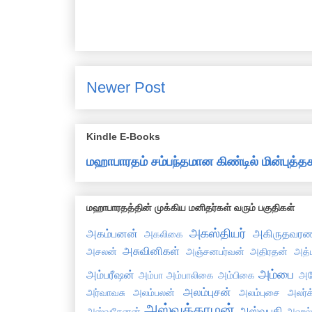
Newer Post
Kindle E-Books
மஹாபாரதம் சம்பந்தமான கிண்டில் மின்புத
மஹாபாரதத்தின் முக்கிய மனிதர்கள் வரும் பகுதிகள்
அகஸ்தியர்
அகம்பனன்
அகிருதவரண
அகலிகை
அசுவினிகள்
அசலன்
அஞ்சனபர்வன்
அதிரதன்
அத்
அம்பை
அம்பரீஷன்
அம்பா
அம்பாலிகை
அம்பிகை
அய
அலம்புசன்
அர்வாவசு
அலம்பலன்
அலம்புசை
அலர்க
அஸ்வத்தாமன்
அஸ்வபதி
அஸ்வசேனன்
அஹல