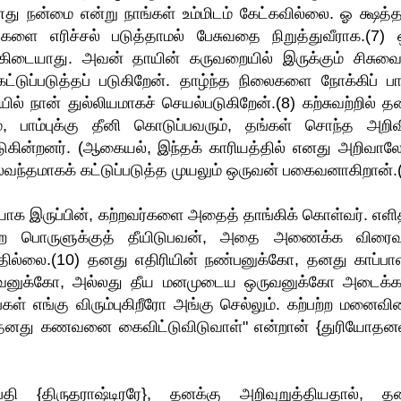
து நன்மை என்று நாங்கள் உம்மிடம் கேட்கவில்லை. ஓ க்ஷத்த
ளை எரிச்சல் படுத்தாமல் பேசுவதை நிறுத்துவீராக.(7) 
கிடையாது. அவன் தாயின் கருவறையில் இருக்கும் சிசுவைய
்டுப்படுத்தப் படுகிறேன். தாழ்ந்த நிலைகளை நோக்கிப் பாய
் நான் துல்லியமாகச் செயல்படுகிறேன்.(8) கற்சுவற்றில் த
பாம்புக்கு தீனி கொடுப்பவரும், தங்கள் சொந்த அறிவ
படுகின்றனர். (ஆகையல், இந்தக் காரியத்தில் எனது அறிவால
லவந்தமாகக் கட்டுப்படுத்த முயலும் ஒருவன் பகைவனாகிறான்.
ாக இருப்பின், கற்றவர்களை அதைத் தாங்கிக் கொள்வர். எளித
 போன்ற பொருளுக்குத் தீயிடுபவன், அதை அணைக்க விரை
தில்லை.(10) தனது எதிரியின் நண்பனுக்கோ, தனது காப்பா
ப்பவனுக்கோ, அல்லது தீய மனமுடைய ஒருவனுக்கோ அடைக்க
கள் எங்கு விரும்புகிறீரோ அங்கு செல்லும். கற்பற்ற மனைவி
 தனது கணவனை கைவிட்டுவிடுவாள்" என்றான் {துரியோதனன
பதி {திருதராஷ்டிரரே}, தனக்கு அறிவுறுத்தியதால், த