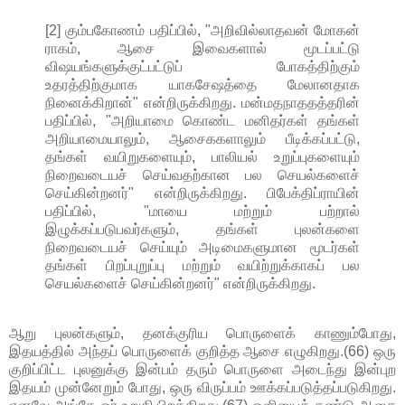
[2] கும்பகோணம் பதிப்பில், "அறிவில்லாதவன் மோகன்
ராகம், ஆசை இவைகளால் மூடப்பட்டு
விஷயங்களுக்குட்பட்டுப் போகத்திற்கும்
உதரத்திற்குமாக யாகசேஷத்தை மேலானதாக
நினைக்கிறான்" என்றிருக்கிறது. மன்மதநாததத்தரின்
பதிப்பில், "அறியாமை கொண்ட மனிதர்கள் தங்கள்
அறியாமையாலும், ஆசைககளாலும் பீடிக்கப்பட்டு,
தங்கள் வயிறுகளையும், பாலியல் உறுப்புகளையும்
நிறைவடையச் செய்வதற்கான பல செயல்களைச்
செய்கின்றனர்" என்றிருக்கிறது. பிபேக்திப்ராயின்
பதிப்பில், "மாயை மற்றும் பற்றால்
இழுக்கப்படுபவர்களும், தங்கள் புலன்களை
நிறைவடையச் செய்யும் அடிமைகளுமான மூடர்கள்
தங்கள் பிறப்புறுப்பு மற்றும் வயிற்றுக்காகப் பல
செயல்களைச் செய்கின்றனர்" என்றிருக்கிறது.
ஆறு புலன்களும், தனக்குரிய பொருளைக் காணும்போது,
இதயத்தில் அந்தப் பொருளைக் குறித்த ஆசை எழுகிறது.(66) ஒரு
குறிப்பிட்ட புலனுக்கு இன்பம் தரும் பொருளை அடைந்து இன்புற
இதயம் முன்னேறும் போது, ஒரு விருப்பம் ஊக்கப்படுத்தப்படுகிறது.