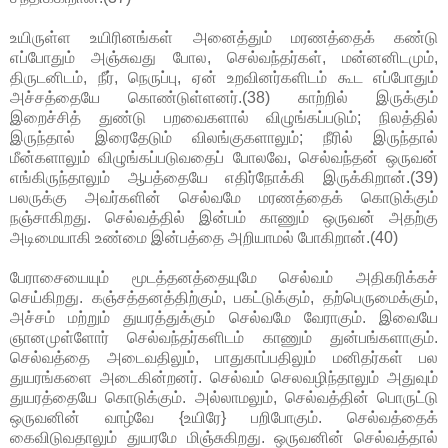
உயிருள்ள உயிரினங்கள் அனைத்தும் மரணத்தைக் கண்டு
எப்போதும் அஞ்சுவது போல, செல்வந்தர்கள், மன்னனிடமும்,
திருடனிடம், நீர், நெருப்பு, ஏன் உறவினர்களிடம் கூட எப்போதும்
அச்சத்தையே கொண்டுள்ளனர்.(38) காற்றில் இருக்கும்
இறைச்சித் துண்டு பறவைகளால் விழுங்கப்படும்; நிலத்தில்
இருந்தால் இரைதேடும் விலங்குகளாலும்; நீரில் இருந்தால்
மீன்களாலும் விழுங்கப்படுவதைப் போலவே, செல்வந்தன் ஒருவன்
எங்கிருந்தாலும் ஆபத்தையே எதிர்நோக்கி இருக்கிறான்.(39)
பலருக்கு அவர்களின் செல்வமே மரணத்தைக் கொடுக்கும்
நஞ்சாகிறது. செல்வத்தில் இன்பம் காணும் ஒருவன் அதற்கு
அடிமையாகி உண்மை இன்பத்தை அறியாமல் போகிறான்.(40)
பேராசையையும் மூடத்தனத்தையுமே செல்வம் அதிகரிக்கச்
செய்கிறது. கஞ்சத்தனத்திற்கும், பகட்டுக்கும், தற்பெருமைக்கும்,
அச்சம் மற்றும் துயரத்துக்கும் செல்வமே வேராகும். இவையே
ஞானமுள்ளோர் செல்வந்தர்களிடம் காணும் துன்பங்களாகும்.
செல்வத்தை அடைவதிலும், பாதுகாப்பதிலும் மனிதர்கள் பல
துயரங்களை அடைகின்றனர். செல்வம் செலவழிந்தாலும் அதுவும்
துயரத்தையே கொடுக்கும். அல்லாமலும், செல்வத்தின் பொருட்டு
ஒருவனின் வாழ்வே {உயிரே} பறிபோகும். செல்வத்தைக்
கைவிடுவதாலும் துயரமே மிஞ்சுகிறது. ஒருவனின் செல்வத்தால்