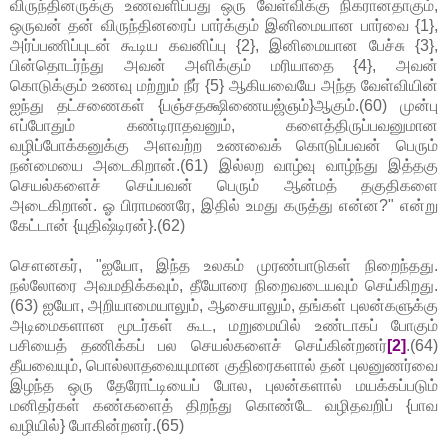
விருந்தினருக்கு உணவளிப்பது ஒரு வேள்விக்கு நிகரானதாகும்,
ஒருவன் தன் விருந்தினரைப் பார்க்கும் இனிமையான பார்வை {1},
அர்ப்பணிப்புடன் கூடிய கவனிப்பு {2}, இனிமையான பேச்சு {3},
பின்தொடர்ந்து அவன் அளிக்கும் மரியாதை {4}, அவன்
கொடுக்கும் உணவு மற்றும் நீர் {5} ஆகியவையே அந்த வேள்வியின்
ஐந்து தட்சணைகள் {பஞ்சதக்ஷிணையஜ்ஞம்}ஆகும்.(60) முன்பு
எப்போதும் கண்டிராதவனும், களைத்திருப்பவனுமான
வழிப்போக்கனுக்கு அளவற்ற உணவைக் கொடுப்பவன் பெரும்
நன்மையை அடைகிறான்.(61) இல்லற வாழ்வு வாழ்ந்து இத்தகு
செயல்களைச் செய்பவன் பெரும் ஆன்மத் தகுதிகளை
அடைகிறான். ஓ பிராமணரே, இதில் உமது கருத்து என்ன?" என்று
கேட்டான் {யுதிஷ்டிரன்}.(62)
சௌனகர், "ஐயோ, இந்த உலகம் முரண்பாடுகள் நிறைந்தது.
நல்லோரை அவமதிக்கவும், தீயோரை நிறைவடையவும் செய்கிறது.
(63) ஐயோ, அறியாமையாலும், ஆசையாலும், தங்கள் புலன்களுக்கு
அடிமைகளான மூடர்கள் கூட, மறுமையில் உண்டாகப் போகும்
பசியைத் தணிக்கப் பல செயல்களைச் செய்கின்றனர்
[2]
.(64)
தீயவையும், பொல்லாதவையுமான குதிரைகளால் தன் புலனுணர்வை
இழந்த ஒரு தேரோட்டியைப் போல, புலன்களால் மயக்கப்படும்
மனிதர்கள் கண்களைத் திறந்து கொண்டே வழிதவறிப் {பாவ
வழியில்} போகின்றனர்.(65)