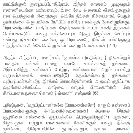
காட்டுக்குள் நுழையப்போகிறோம். இந்தக் கானகம் முழுவதும்
எண்ணிலடங்கா ஊர்வனவும், இரை தேடி அலையும் விலங்குகளும்
என ஆபத்துகள் நிறைந்தது. அங்கே நீங்கள் நிச்சயமாகப் பெரும்
துன்பத்தை அனுபவிக்க நேரிடும் என்றே எனக்குத் தோன்றுகிறது.
பிராமணர்களின் பாதிப்புகள் தேவர்களைக் கூடச் சக்தி இழக்கச்
செய்யக்கூடும். எனது சக்தியையும் அஃது இழக்கச் செய்யும்
என்பது நிச்சயமே. எனவே, ஓ பிராமணரே, நீங்கள் எங்கிருந்து
வந்தீர்களோ அங்கே செல்லுங்கள்" என்று சொன்னான்.(2-4)
அதற்கு அந்தப் பிராமணர்கள், "ஓ மன்னா {யுதிஷ்டிரா}, நீ செல்லும்
பாதையே எங்கள் பாதை! எனவே, உனக்காகத் தங்களை
அர்ப்பணித்து, உன்னைப் போற்றி, உண்மையான அறம் பயின்று
வருபவர்களைக் கைவிடாதே!(5) தேவர்கள்கூடத் தங்களை
வழிபடுபவர்கள் மீது இரக்கம் கொண்டுள்ளனர். அதுவும் குறிப்பாக
ஒழுங்கமைக்கப்பட்ட வாழ்வை வாழும் பிராமணர்கள் மீது
சிறப்பானகருணை கொண்டுள்ளனர்" என்றனர்.(6)
யுதிஷ்டிரன், "மறுபிறப்பாளர்களே {பிராமணர்களே}, நானும் என்னைப்
பிராமணர்களுக்கு அர்ப்பணித்தவன்தான்! ஆனால் இந்தச்
சூழ்நிலை என்னைக் குழப்பத்தில் ஆழ்த்துகிறது!(7) பழங்கள்,
கிழங்குகள் மற்றும் மான்களைச் சேகரிக்கும் எனது இந்தத்
தம்பிகள், திரௌபதியின் துயரத்தாலும், நாட்டை நாங்கள்