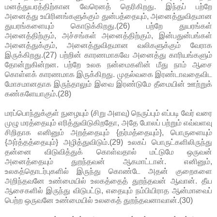
மனத்துயரத்திற்கான வேரெனத் தெரிகிறது. இந்தப் பற்றே
அனைத்து உயிரினங்களுக்கும் துன்பத்தையும், அனைத்துவிதமான
துயரங்களையும் கொடுக்கிறது.(26) பற்றே துயரங்கள்
அனைத்திற்கும், அச்சங்கள் அனைத்திற்கும், இன்பதுன்பங்கள்
அனைத்துக்கும், அனைத்துவிதமான வலிகளுக்கும் வேராக
இருக்கிறது.(27) பற்றின் காரணமாகவே அனைத்து காரியங்களும்
தோன்றுகின்றன. பற்றே உலக நன்மைகளின் மீது நாம் ஆசை
கொள்ளக் காரணமாக இருக்கிறது. முதல்வகை இரண்டாவதைவிட
மோசமானதாக இருந்தாலும் இவை இரண்டுமே தீமையின் ஊற்றுக்
கண்களேயாகும்.(28)
மரப்பொந்துக்குள் நுழையும் (சிறு அளவு) நெருப்பும் எப்படி வேர் வரை
முழு மரத்தையும் எரித்துவிடுகிறதோ, அதே போலப் பற்றும் எவ்வளவு
சிறிதாக எனினும் அறத்தையும் {தர்மத்தையும்}, பொருளையும்
{அர்த்தத்தையும்} அழித்துவிடும்.(29) உலகப் பொருட்களிலிருந்து
தன்னை விடுவித்துக் கொள்வதால் மட்டுமே ஒருவன்
அனைத்தையும் துறந்தவன் ஆகமாட்டான். எனினும்,
உலகத்தொடர்புகளில் இருந்து கொண்டே அதன் குறைகளை
அறிந்தவனே உண்மையில் உலகத்தைத் துறந்தவன் ஆவான். தீய
ஆசைகளில் இருந்து விடுபட்டு, எதையும் நம்பியிராத ஆன்மாவைப்
பெற்ற ஒருவனே உண்மையில் உலகைத் துறந்தவனாவான்.(30)