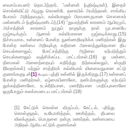
வைசம்பாயனர் தொடர்ந்தார், "மன்னன் {யுதிஷ்டிரன்}, இதைச்
சொல்லிவிட்டு அழுது கொண்டே தரையில் அமர்ந்தான். சாங்கிய
யோகம் அறிந்தவரும், கல்விமானும் பிராமணருமான சௌனகர்
மன்னனிடம் {யுதிஷ்டிரனிடம்},(14) "துயரத்தின் காரணம் ஆயிரமும்,
அச்சத்தின் காரணம் நூறும் நாளுக்கு நாள் மூடனையே
மூழ்கடிக்கும். ஆனால் கல்விமானை மூழ்கடிக்காது.(15)
நிச்சயமாக, உன்னைப் போன்ற நுண்ணறிவுமிக்க மனிதர்கள் இது
போன்ற உண்மை அறிவுக்கு எதிரான அனைத்துவிதமான தீய
செயல்களாலும், மோட்சத்திற்கு அழிவை ஏற்படுத்தும்
செயல்களாலும் வஞ்சிக்கப்பட மாட்டார்கள்.(16) ஓ மன்னா,
தீமைகள் அனைத்தையும் எதிர்த்து நிற்கவல்லதும், ஸ்ருதி
(வேதங்கள்) மற்றும் சாத்திரக் கல்வியால் விளைவதுமான எட்டு
குணங்களுடன்
[1]
கூடிய புத்தி உன்னில் இருக்கிறது.(17) உன்னைப்
போன்ற மனிதர்கள், ஏழ்மையினாலோ, நண்பர்களுக்கு ஏற்படும்
துக்கத்தினாலோ, உடல்ரீதியான, மனரீதியான பாதிப்புகளாலோ
ஒருபோதும் கலக்கமடைய மாட்டார்கள்.(18)
[1] கேட்டுக் கொள்ள விருப்பம், கேட்டல், புரிந்து
கொள்ளுதல், உபயோகித்தல், ஊகித்தல், தீயவை
விலக்குதல், பொருளை நன்கு உணர்தல், உண்மையை
அறிதல் ஆகிய எட்டுக் குணங்கள்