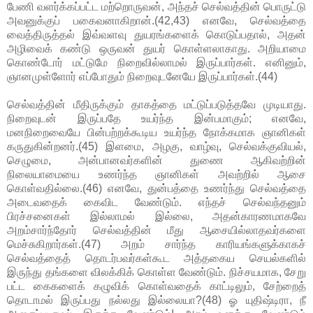
பேணி வளர்க்கப்பட்ட மற்றொருவன், அந்தச் செல்வத்தின் பொருட்டு
அவனுக்குப் பகைவனாகிறான்.(42,43) எனவே, செல்வத்தை
வைத்திருத்தல் இவ்வளவு துயரங்களைக் கொடுப்பதால், அதன்
அழிவைக் கண்டு ஒருவன் துயர் கொள்ளலாகாது. அறியாமை
கொண்டோர் மட்டுமே நிறைவில்லாமல் இருப்பார்கள். எனினும்,
ஞானமுள்ளோர் எப்போதும் நிறைவுடனேயே இருப்பார்கள்.(44)
செல்வத்தின் மீதிருக்கும் தாகத்தை மட்டுப்படுத்தவே முடியாது.
நிறைவுடன் இருப்பதே உயர்ந்த இன்பமாகும்; எனவே,
மனநிறைவையே பின்பற்றக்கூடிய உயர்ந்த நோக்கமாக ஞானிகள்
கருதுகின்றனர்.(45) இளமை, அழகு, வாழ்வு, செல்வக்குவியல்,
செழுமை, அன்பானவர்களின் துணை ஆகிவற்றின்
நிலையாமையை உணர்ந்த ஞானிகள் அவற்றில் ஆசை
கொள்வதில்லை.(46) எனவே, துன்பத்தை உணர்ந்து செல்வத்தை
அடைவதைக் கைவிட வேண்டும். எந்தச் செல்வந்தனும்
பிரச்சனைகள் இல்லாமல் இல்லை, அதன்காரணமாகவே
அறம்சார்ந்தோர் செல்வத்தின் மீது ஆசையில்லாதவர்களை
மெச்சுகிறார்கள்.(47) அறம் சார்ந்த காரியங்களுக்காகச்
செல்வத்தைத் தொடர்பவர்கள்கூட அத்தகைய செயல்களில்
இருந்து தங்களை விலக்கிக் கொள்ள வேண்டும். நிச்சயமாக, சேறு
பட்ட கைகளைக் கழுவிக் கொள்வதைக் காட்டிலும், சேற்றைத்
தொடாமல் இருப்பது நல்லது இல்லையா?(48) ஓ யுதிஷ்டிரா, நீ