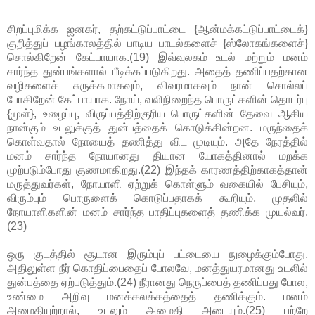
சிறப்புமிக்க ஜனகர், தற்கட்டுப்பாட்டை {ஆன்மக்கட்டுப்பாட்டைக்}
குறித்துப் பழங்காலத்தில் பாடிய பாடல்களைச் {ஸ்லோகங்களைச்}
சொல்கிறேன் கேட்பாயாக.(19) இவ்வுலகம் உடல் மற்றும் மனம்
சார்ந்த துன்பங்களால் பீடிக்கப்படுகிறது. அதைத் தணிப்பதற்கான
வழிகளைச் சுருக்கமாகவும், விவரமாகவும் நான் சொல்லப்
போகிறேன் கேட்பாயாக. நோய், வலிநிறைந்த பொருட்களின் தொடர்பு
{முள்}, உழைப்பு, விருப்பத்திற்குரிய பொருட்களின் தேவை ஆகிய
நான்கும் உடலுக்குத் துன்பத்தைக் கொடுக்கின்றன. மருந்தைக்
கொள்வதால் நோயைத் தணித்து விட முடியும். அதே நேரத்தில்
மனம் சார்ந்த நோயானது தியான யோகத்தினால் மறக்க
முற்படும்போது குணமாகிறது.(22) இந்தக் காரணத்திற்காகத்தான்
மருத்துவர்கள், நோயாளி ஏற்றுக் கொள்ளும் வகையில் பேசியும்,
விரும்பும் பொருளைக் கொடுப்பதாகக் கூறியும், முதலில்
நோயாளிகளின் மனம் சார்ந்த பாதிப்புகளைத் தணிக்க முயல்வர்.
(23)
ஒரு குடத்தில் சூடான இரும்புப் பட்டையை நுழைக்கும்போது,
அதிலுள்ள நீர் கொதிப்பைதைப் போலவே, மனத்துயரமானது உடலில்
துன்பத்தை ஏற்படுத்தும்.(24) நீரானது நெருப்பைத் தணிப்பது போல,
உண்மை அறிவு மனக்கலக்கத்தைத் தணிக்கும். மனம்
அமைதியுற்றால், உடலும் அமைதி அடையும்.(25) பற்றே