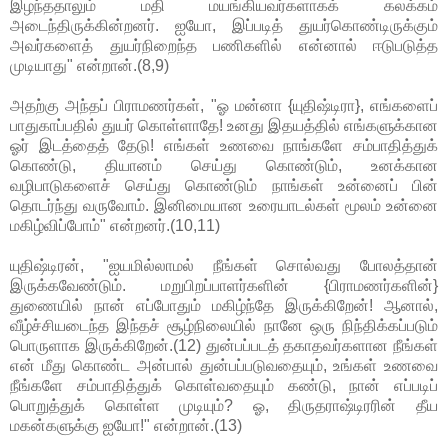
இழந்ததாலும் மதி மயங்கியவர்களாகக் கலக்கம்
அடைந்திருக்கின்றனர். ஐயோ, இப்படித் துயர்கொண்டிருக்கும்
அவர்களைத் துயர்நிறைந்த பணிகளில் என்னால் ஈடுபடுத்த
முடியாது" என்றான்.(8,9)
அதற்கு அந்தப் பிராமணர்கள், "ஓ மன்னா {யுதிஷ்டிரா}, எங்களைப்
பாதுகாப்பதில் துயர் கொள்ளாதே! உனது இதயத்தில் எங்களுக்கான
ஓர் இடத்தைத் தேடு! எங்கள் உணவை நாங்களே சம்பாதித்துக்
கொண்டு, தியானம் செய்து கொண்டும், உனக்கான
வழிபாடுகளைச் செய்து கொண்டும் நாங்கள் உன்னைப் பின்
தொடர்ந்து வருவோம். இனிமையான உரையாடல்கள் மூலம் உன்னை
மகிழ்விப்போம்" என்றனர்.(10,11)
யுதிஷ்டிரன், "ஐயமில்லாமல் நீங்கள் சொல்வது போலத்தான்
இருக்கவேண்டும். மறுபிறப்பாளர்களின் {பிராமணர்களின்}
துணையில் நான் எப்போதும் மகிழ்ந்தே இருக்கிறேன்! ஆனால்,
வீழ்ச்சியடைந்த இந்தச் சூழ்நிலையில் நானே ஒரு நிந்திக்கப்படும்
பொருளாக இருக்கிறேன்.(12) துன்பப்படத் தகாதவர்களான நீங்கள்
என் மீது கொண்ட அன்பால் துன்பப்படுவதையும், உங்கள் உணவை
நீங்களே சம்பாதித்துக் கொள்வதையும் கண்டு, நான் எப்படிப்
பொறுத்துக் கொள்ள முடியும்? ஓ, திருதராஷ்டிரரின் தீய
மகன்களுக்கு ஐயோ!" என்றான்.(13)