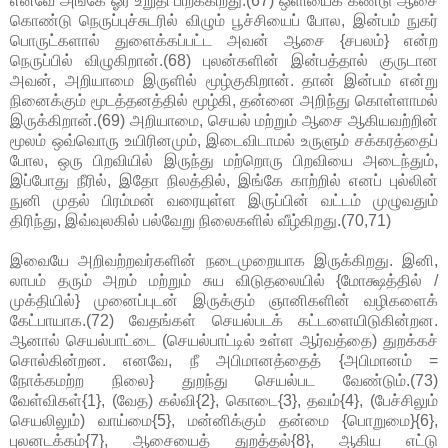
எனவே அங்கே ஓர் உறுதி பிறக்கிறது.(67) ஒளியைக் கண்டு ஆசை
கொண்டு நெருப்புச்சுடரில் விழும் பூச்சியைப் போல, இன்பம் நுகர்
பொருட்களால் துளைக்கப்பட்ட அவன் ஆசை {சபலம்} என்ற
நெருப்பில் விழுகிறான்.(68) புலன்களின் இன்பத்தால் குருடான
அவன், அறியாமை இருளில் மூழ்குகிறான். தான் இன்பம் என்று
நினைக்கும் மூடத்தனத்தில் மூழ்கி, தன்னை அறிந்து கொள்ளாமல்
இருக்கிறான்.(69) அறியாமை, செயல் மற்றும் ஆசை ஆகியவற்றின்
மூலம் ஒவ்வொரு உயிரினமும், இடைவிடாமல் உருளும் சக்கரத்தைப்
போல, ஒரு பிறவியில் இருந்து மற்றொரு பிறவியை அடைந்தும்,
இப்போது நீரில், இதோ நிலத்தில், இங்கே காற்றில் எனப் புல்லின்
நுனி முதல் பிரம்மன் வரையுள்ள இருப்பின் வட்டம் முழுவதும்
திரிந்து, இவ்வுலகில் பல்வேறு நிலைகளில் வீழ்கிறது.(70,71)
இவையே அறிவற்றவர்களின் நடைமுறையாக இருக்கிறது. இனி,
லாபம் தரும் அறம் மற்றும் சுய விடுதலையில் {மோக்ஷத்தில் /
முக்தியில்} முனைப்புடன் இருக்கும் ஞானிகளின் வழிகளைக்
கேட்பாயாக.(72) வேதங்கள் செயல்படக் கட்டளையிடுகின்றன.
ஆனால் செயல்பாட்டை (செயல்பாட்டில் உள்ள ஆர்வத்தை) துறக்கச்
சொல்கின்றன. எனவே, நீ அபிமானத்தைத் {அபிமானம் =
நோக்கமற்ற நிலை} துறந்து செயல்பட வேண்டும்.(73)
வேள்விகள்{1}, (வேத) கல்வி{2}, கொடை{3}, தவம்{4}, (பேச்சிலும்
செயலிலும்) வாய்மை{5}, மன்னிக்கும் தன்மை {பொறுமை}{6},
புலனடக்கம்{7}, ஆசையைத் துறத்தல்{8}, ஆகிய எட்டு