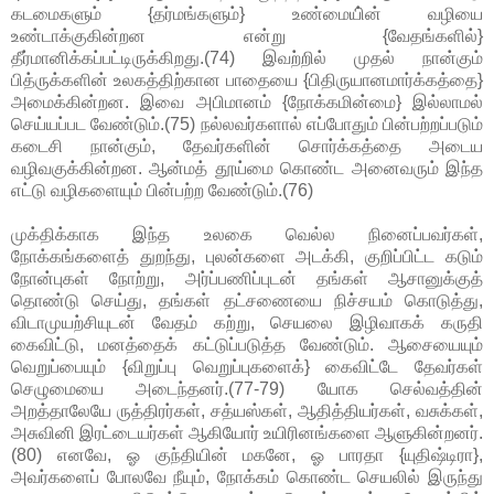
கடமைகளும் {தர்மங்களும்} உண்மையி்ன் வழியை
உண்டாக்குகின்றன என்று {வேதங்களில்}
தீர்மானிக்கப்பட்டிருக்கிறது.(74) இவற்றில் முதல் நான்கும்
பித்ருக்களின் உலகத்திற்கான பாதையை {பிதிருயானமார்க்கத்தை}
அமைக்கின்றன. இவை அபிமானம் {நோக்கமின்மை} இல்லாமல்
செய்யப்பட வேண்டும்.(75) நல்லவர்களால் எப்போதும் பின்பற்றப்படும்
கடைசி நான்கும், தேவர்களின் சொர்க்கத்தை அடைய
வழிவகுக்கின்றன. ஆன்மத் தூய்மை கொண்ட அனைவரும் இந்த
எட்டு வழிகளையும் பின்பற்ற வேண்டும்.(76)
முக்திக்காக இந்த உலகை வெல்ல நினைப்பவர்கள்,
நோக்கங்களைத் துறந்து, புலன்களை அடக்கி, குறிப்பிட்ட கடும்
நோன்புகள் நோற்று, அர்ப்பணிப்புடன் தங்கள் ஆசானுக்குத்
தொண்டு செய்து, தங்கள் தட்சணையை நிச்சயம் கொடுத்து,
விடாமுயற்சியுடன் வேதம் கற்று, செயலை இழிவாகக் கருதி
கைவிட்டு, மனத்தைக் கட்டுப்படுத்த வேண்டும். ஆசையையும்
வெறுப்பையும் {விறுப்பு வெறுப்புகளைக்} கைவிட்டே தேவர்கள்
செழுமையை அடைந்தனர்.(77-79) யோக செல்வத்தின்
அறத்தாலேயே ருத்திரர்கள், சத்யஸ்கள், ஆதித்தியர்கள், வசுக்கள்,
அசுவினி இரட்டையர்கள் ஆகியோர் உயிரினங்களை ஆளுகின்றனர்.
(80) எனவே, ஓ குந்தியின் மகனே, ஓ பாரதா {யுதிஷ்டிரா},
அவர்களைப் போலவே நீயும், நோக்கம் கொண்ட செயலில் இருந்து