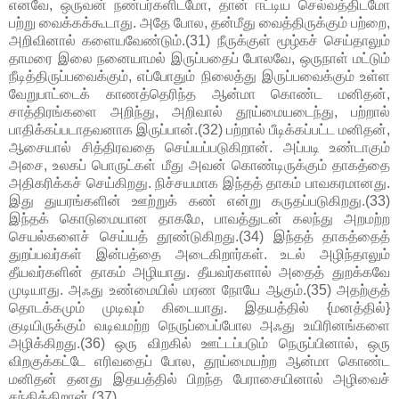
எனவே, ஒருவன் நண்பர்களிடமோ, தான் ஈட்டிய செல்வத்திடமோ
பற்று வைக்கக்கூடாது. அதே போல, தன்மீது வைத்திருக்கும் பற்றை,
அறிவினால் களையவேண்டும்.(31) நீருக்குள் மூழ்கச் செய்தாலும்
தாமரை இலை நனையாமல் இருப்பதைப் போலவே, ஒருநாள் மட்டும்
நீடித்திருப்பவைக்கும், எப்போதும் நிலைத்து இருப்பவைக்கும் உள்ள
வேறுபாட்டைக் காணத்தெரிந்த ஆன்மா கொண்ட மனிதன்,
சாத்திரங்களை அறிந்து, அறிவால் தூய்மையடைந்து, பற்றால்
பாதிக்கப்படாதவனாக இருப்பான்.(32) பற்றால் பீடிக்கப்பட்ட மனிதன்,
ஆசையால் சித்திரவதை செய்யப்படுகிறான். அப்படி உண்டாகும்
அசை, உலகப் பொருட்கள் மீது அவன் கொண்டிருக்கும் தாகத்தை
அதிகரிக்கச் செய்கிறது. நிச்சயமாக இந்தத் தாகம் பாவகரமானது.
இது துயரங்களின் ஊற்றுக் கண் என்று கருதப்படுகிறது.(33)
இந்தக் கொடுமையான தாகமே, பாவத்துடன் கலந்து அறமற்ற
செயல்களைச் செய்யத் தூண்டுகிறது.(34) இந்தத் தாகத்தைத்
துறப்பவர்கள் இன்பத்தை அடைகிறார்கள். உடல் அழிந்தாலும்
தீயவர்களின் தாகம் அழியாது. தீயவர்களால் அதைத் துறக்கவே
முடியாது. அஃது உண்மையில் மரண நோயே ஆகும்.(35) அதற்குத்
தொடக்கமும் முடிவும் கிடையாது. இதயத்தில் {மனத்தில்}
குடியிருக்கும் வடிவமற்ற நெருப்பைப்போல அஃது உயிரினங்களை
அழிக்கிறது.(36) ஒரு விறகில் ஊட்டப்படும் நெருப்பினால், ஒரு
விறகுக்கட்டே எரிவதைப் போல, தூய்மையற்ற ஆன்மா கொண்ட
மனிதன் தனது இதயத்தில் பிறந்த பேராசையினால் அழிவைச்
சந்திக்கிறான்.(37)