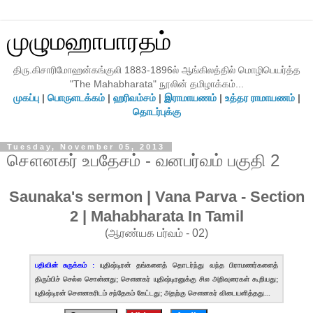
முழுமஹாபாரதம்
திரு.கிசாரிமோஹன்கங்குலி 1883-1896ல் ஆங்கிலத்தில் மொழிபெயர்த்த
"The Mahabharata" நூலின் தமிழாக்கம்...
முகப்பு
|
பொருளடக்கம்
|
ஹரிவம்சம்
|
இராமாயணம்
|
உத்தர ராமாயணம்
|
தொடர்புக்கு
Tuesday, November 05, 2013
சௌனகர் உபதேசம் - வனபர்வம் பகுதி 2
Saunaka's sermon | Vana Parva - Section
2 | Mahabharata In Tamil
(ஆரண்யக பர்வம் - 02)
பதிவின் சுருக்கம் :
யுதிஷ்டிரன் தங்களைத் தொடர்ந்து வந்த பிராமணர்களைத்
திரும்பிச் செல்ல சொன்னது; சௌனகர் யுதிஷ்டிரனுக்கு சில அறிவுரைகள் கூறியது;
யுதிஷ்டிரன் சௌனகரிடம் சந்தேகம் கேட்டது; அதற்கு சௌனகர் விடையளித்தது...