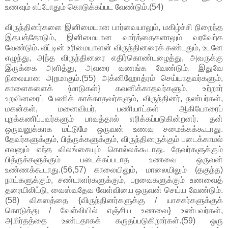
உணவும் எப்போதும் கொடுக்கப்பட வேண்டும்.(54)
விருந்தினர்களை இனிமையான பார்வையாலும், மகிழ்ச்சி நிறைந்த
இதயத்தோடும், இனிமையான வார்த்தைகளாலும் வரவேற்க
வேண்டும். வீட்டின் உரிமையாளன் விருந்தினரைக் கண்டதும், உடனே
எழுந்து, அந்த விருந்தினரை எதிர்கொண்டழைத்து, அவருக்கு
இருக்கை அளித்து, அவரை வணங்க வேண்டும். இதுவே
நிலையான அறமாகும்.(55) அக்னிஹோத்ரம் செய்யாதவர்களும்,
காளைகளைக் {மாடுகள்} கவனிக்காதவர்களும், உற்றார்
உறவினரைப் பேணிக் காக்காதவர்களும், விருந்தினர், நண்பர்கள்,
மகன்கள், மனைவியர், பணியாட்கள் ஆகியோரைப்
புறக்கணிப்பவர்களும் பாவத்தால் எரிக்கப்படுகின்றனர். தன்
ஒருவனுக்காக மட்டுமே ஒருவன் உணவு சமைக்கக்கூடாது.
தேவர்களுக்கும், பித்ருக்களுக்கும், விருந்தினருக்கும் படைக்காமல்
எவனும் எந்த விலங்கையும் கொல்லக்கூடாது. தேவர்களுக்கும்
பித்ருக்களுக்கும் படைக்கப்படாத உணவை ஒருவன்
உண்ணக்கூடாது.(56,57) காலையிலும், மாலையிலும் (தகுந்த)
நாய்களுக்கும், சண்டாளர்களுக்கும், பறவைகளுக்கும் உணவைத்
தரையிலிட்டு, வைஸ்வதேவ வேள்வியை ஒருவன் செய்ய வேண்டும்.
(58) விகஸத்தை {விருந்தினர்களுக்கு / யாசகர்களுக்குக்
கொடுத்து / வேள்வியில் எஞ்சிய உணவை} உண்பவர்கள்,
அமிர்தத்தை உண்டதாகக் கருதப்படுகிறார்கள்.(59) ஒரு