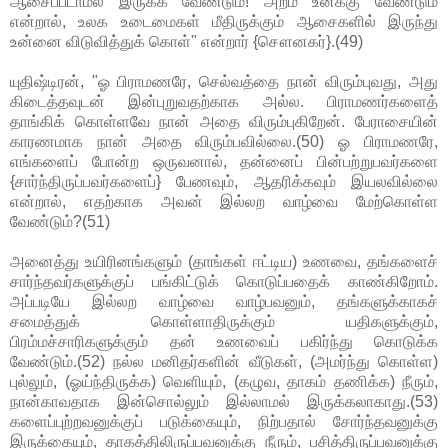
ஆசைப்படாமல் இருக்க வேண்டும்! அறம் உனக்கு வேண்டும்
என்றால், உலக உடைமைகள் மீதிருக்கும் ஆசைகளில் இருந்து
உன்னை விடுவித்துக் கொள்" என்றார் {சௌனகர்}.(49)
யுதிஷ்டிரன், "ஓ பிராமணரே, செல்வத்தை நான் விரும்புவது, அது
கிடைத்தவுடன் இன்புறுவதற்காக அல்ல. பிராமணர்களைத்
தாங்கிக் கொள்ளவே நான் அதை விரும்புகிறேன். பேராசையின்
காரணமாக நான் அதை விரும்பவில்லை.(50) ஓ பிராமணரே,
எங்களைப் போன்ற ஒருவனால், தன்னைப் பின்பற்றுபவர்களை
{சார்ந்திருப்பவர்களைப்} பேணவும், ஆதரிக்கவும் இயலவில்லை
என்றால், எதற்காக அவன் இல்லற வாழ்வை மேற்கொள்ள
வேண்டும்?(51)
அனைத்து உயிரினங்களும் (தாங்கள் ஈட்டிய) உணவை, தங்களைச்
சார்ந்தவர்களுக்குப் பங்கிட்டுக் கொடுப்பதைக் காண்கிறோம்.
அப்படியே இல்லற வாழ்வை வாழ்பவனும், தங்களுக்காகச்
சமைத்துக் கொள்ளாதிருக்கும் யதிகளுக்கும்,
பிரம்மச்சாரிகளுக்கும் தன் உணவைப் பகிர்ந்து கொடுக்க
வேண்டும்.(52) நல்ல மனிதர்களின் வீடுகள், (அமர்ந்து கொள்ள)
புல்லும், (ஓய்ந்திருக்க) வெளியும், (கழுவ, தாகம் தணிக்க) நீரும்,
நான்காவதாக இன்சொல்லும் இல்லாமல் இருக்கலாகாது.(53)
களைப்புற்றவனுக்குப் படுக்கையும், நிற்பதால் சோர்ந்தவனுக்கு
இருக்கையும், தாகத்திலிருப்பவனுக்கு நீரும், பசித்திருப்பவனுக்கு