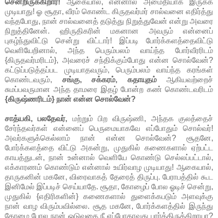
சென்றிருக்கிறார்!
ஆகையால், என்னால் அமைதியாக இருக்க
முடியாது! ஓ சூதா, வீரம் கொண்ட கிருதவர்மர் சால்வனை எதிர்த்து
வந்தபோது, நான் சால்வனைத் தடுத்து நிறுத்துவேன் என்று அவரை
நிறுத்தினேன். ஹிருதிகரின் மகனான அவரும் என்னைப்
புகழ்ந்துவிட்டு சென்று விட்டார்! இப்படி போர்க்களத்தைவிட்டு
வெளியேறினால், அந்த பெரும்பலம் வாய்ந்த போர்வீரரிடம்
{கிருதவர்மரிடம்}, அவரைச் சந்திக்கும்போது என்ன சொல்வேன்?
கட்டுப்படுத்தப்பட முடியாதவரும், பெரும்பலம் வாய்ந்த கரங்கள்
கொண்டவரும்,
சங்கு, சக்கரம், கதாயுதம்
ஆகியவற்றைச்
சுமப்பவருமான அந்த தாமரை இதழ் போன்ற கண் கொண்டவரிடம்
{கிருஷ்ணரிடம்} நான் என்ன சொல்வேன்?
சாத்யகி, பலதேவர்,
மற்றும் பிற விருஷ்ணி, அந்தக குலத்தைச்
சேர்ந்தவர்கள் என்னைப் பெருமையாகவே எப்போதும் சொல்வர்!
அவர்களுக்கெல்லாம் நான் என்ன சொல்வேன்? சூதனே,
போர்க்களத்தை விட்டு அகன்று, முதுகில் கணைகளால் ஏற்பட்ட
காயத்துடன், நான் உன்னால் வெளியே கொண்டு செல்லப்பட்டால்,
எக்காரணம் கொண்டும் என்னால் உயிர்வாழ முடியாது! ஆகையால்,
தாருகனின் மகனே, விரைவாகத் தேரைத் திருப்பு. பேராபத்தில் கூட
இனிமேல் இப்படிச் செய்யாதே. சூதா, கோழைப் போல ஓடிச் சென்று,
முதுகில் {எதிரிகளின்} கணைகளால் துளைக்கபடும் அளவுக்கு
நான் வாழ விரும்பவில்லை. சூத மகனே, போர்க்களத்தில் இருந்து
கோழை போல நான் ஓடுவதை நீ எப்போதாவது பார்த்திருக்கிறாயா?