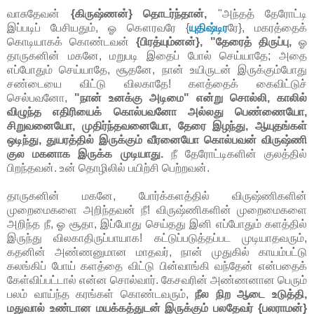
வாசுதேவன்
{கிருஷ்ணன்} தொடர்ந்தான்,
"அந்தத் தேரோட்டி
இப்படிப் பேசியதும், ஓ கௌரவரே {
யுதிஷ்டிர
ரே}, மகரத்தைக்
கொடியாகக் கொண்டவன்
{பிரத்யும்னன்}, "தேரைத் திருப்பு,
ஓ
தாருகனின் மகனே, மறுபடி இதைப் போல் செய்யாதே; அதை
எப்போதும் செய்யாதே, சூதனே, நான் உயிருடன் இருக்கும்போது
சண்டையை விட்டு விலகாதே! களத்தைக் கைவிட்டுச்
செல்பவனோ,
"நான் உனக்கு அடிமை" என்று சொல்லி, காலில்
விழுந்த எதிரியைக் கொல்பவனோ அல்லது பெண்ணையோ,
சிறுவனையோ, முதிர்ந்தவனையோ, தேரை இழந்து, ஆயுதங்கள்
ஒடிந்து, துயரத்தில் இருக்கும் வீரனையோ கொல்பவன் விருஷ்ணி
குல மகனாக இருக்க முடியாது.
நீ தேரோட்டிகளின் குலத்தில்
பிறந்தவன். உன் தொழிலில் பயிற்சி பெற்றவன்.
தாருகனின் மகனே, போர்க்களத்தில் விருஷ்ணிகளின்
முறைமைகளை அறிந்தவன் நீ! விருஷ்ணிகளின் முறைமைகளை
அறிந்த நீ, ஓ சூதா, இப்போது செய்தது இனி எப்போதும் களத்தில்
இருந்து விலகாதிருப்பாயாக! கட்டுப்படுத்தப்பட முடியாதவரும்,
கதனின் அண்ணனுமான மாதவர், நான் முதுகில் காயம்பட்டு
கலங்கிப் போய் களத்தை விட்டு பின்வாங்கி வந்தேன் என்பதைக்
கேள்விப்பட்டால் என்ன சொல்வார். கேசவரின் அண்ணனான பெரும்
பலம் வாய்ந்த கரங்கள் கொண்டவரும்,
நீல நிற ஆடை உடுத்தி,
மதுவால் உண்டான மயக்கத்துடன் இருக்கும் பலதேவர் {பலராமன்}