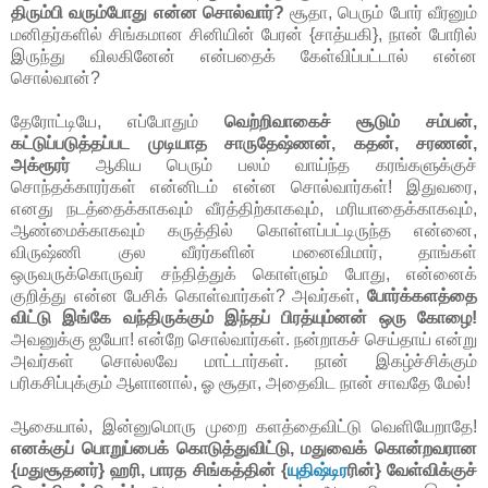
திரும்பி வரும்போது என்ன சொல்வார்?
சூதா, பெரும் போர் வீரனும்
மனிதர்களில் சிங்கமான சினியின் பேரன் {சாத்யகி}, நான் போரில்
இருந்து விலகினேன் என்பதைக் கேள்விப்பட்டால் என்ன
சொல்வான்?
தேரோட்டியே, எப்போதும்
வெற்றிவாகைச் சூடும் சம்பன்,
கட்டுப்படுத்தப்பட முடியாத சாருதேஷ்ணன், கதன், சரணன்,
அக்ரூரர்
ஆகிய பெரும் பலம் வாய்ந்த கரங்களுக்குச்
சொந்தக்காரர்கள் என்னிடம் என்ன சொல்வார்கள்! இதுவரை,
எனது நடத்தைக்காகவும் வீரத்திற்காகவும், மரியாதைக்காகவும்,
ஆண்மைக்காகவும் கருத்தில் கொள்ளப்பட்டிருந்த என்னை,
விருஷ்ணி குல வீரர்களின் மனைவிமார், தாங்கள்
ஒருவருக்கொருவர் சந்தித்துக் கொள்ளும் போது, என்னைக்
குறித்து என்ன பேசிக் கொள்வார்கள்? அவர்கள்,
போர்க்களத்தை
விட்டு இங்கே வந்திருக்கும் இந்தப் பிரத்யும்னன் ஒரு கோழை!
அவனுக்கு ஐயோ! என்றே சொல்வார்கள். நன்றாகச் செய்தாய் என்று
அவர்கள் சொல்லவே மாட்டார்கள். நான் இகழ்ச்சிக்கும்
பரிகசிப்புக்கும் ஆளானால், ஓ சூதா, அதைவிட நான் சாவதே மேல்!
ஆகையால், இன்னுமொரு முறை களத்தைவிட்டு வெளியேறாதே!
எனக்குப் பொறுப்பைக் கொடுத்துவிட்டு, மதுவைக் கொன்றவரான
{மதுசூதனர்} ஹரி, பாரத சிங்கத்தின் {
யுதிஷ்டிர
ரின்} வேள்விக்குச்