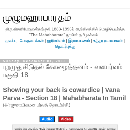
முழுமஹாபாரதம்
திரு.கிசாரிமோஹன்கங்குலி 1883-1896ல் ஆங்கிலத்தில் மொழிபெயர்த்த
"The Mahabharata" நூலின் தமிழாக்கம்...
முகப்பு
|
பொருளடக்கம்
|
ஹரிவம்சம்
|
இராமாயணம்
|
உத்தர ராமாயணம்
|
தொடர்புக்கு
Sunday, December 01, 2013
புறமுதுகிடுதல் கோழைத்தனம் - வனபர்வம்
பகுதி 18
Showing your back is cowardice | Vana
Parva - Section 18 | Mahabharata In Tamil
(அர்ஜுனாபிகமன பர்வத் தொடர்ச்சி)
Audio
Video
உணர்வற்று விழுந்த பிரத்யும்னனை தேரோட்டி களத்தைவிட்டு வெளியேறுதல்; உணர்வு