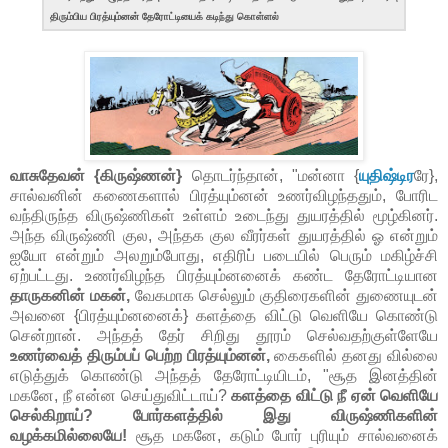
திரும்பிய பிரத்யும்னன் தேரோட்டியைக் கடிந்து கொள்ளல்
வாசுதேவன் {கிருஷ்ணன்}
தொடர்ந்தான், "மன்னா {
யுதிஷ்டிர
ரே},
சால்வனின் கணைகளால் பிரத்யும்னன் உணர்விழந்ததும், போரிட
வந்திருந்த விருஷ்ணிகள் உள்ளம் உடைந்து துயரத்தில் மூழ்கினர்.
அந்த விருஷ்ணி குல, அந்தக குல வீரர்கள் துயரத்தில் ஓ என்றும்
ஐயோ என்றும் அலறும்போது, எதிரிப் படையில் பெரும் மகிழ்ச்சி
ஏற்பட்டது. உணர்விழந்த பிரத்யும்னனைக் கண்ட தேரோட்டியான
தாருகனின் மகன்,
வேகமாக செல்லும் குதிரைகளின் துணையுடன்
அவனை {பிரத்யும்னனைக்} களத்தை விட்டு வெளியே கொண்டு
சென்றான். அந்தத் தேர் சிறிது தூரம் செல்வதற்குள்ளேயே
உணர்வைத் திரும்பப் பெற்ற பிரத்யும்னன்,
கைகளில் தனது வில்லை
எடுத்துக் கொண்டு அந்தத் தேரோட்டியிடம், "சூத இனத்தின்
மகனே, நீ என்ன செய்துவிட்டாய்?
களத்தை விட்டு நீ ஏன் வெளியே
செல்கிறாய்? போர்களத்தில் இது விருஷ்ணிகளின்
வழக்கமில்லையே!
சூத மகனே, கடும் போர் புரியும் சால்வனைக்