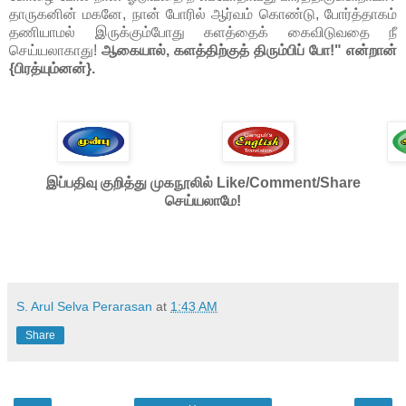
தாருகனின் மகனே, நான் போரில் ஆர்வம் கொண்டு, போர்த்தாகம்
தணியாமல் இருக்கும்போது களத்தைக் கைவிடுவதை நீ
செய்யலாகாது!
ஆகையால், களத்திற்குத் திரும்பிப் போ!" என்றான்
{பிரத்யும்னன்}.
இப்பதிவு குறித்து முகநூலில் Like/Comment/Share
செய்யலாமே!
S. Arul Selva Perarasan
at
1:43 AM
Share