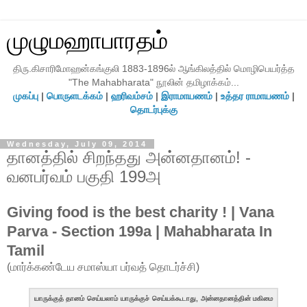
முழுமஹாபாரதம்
திரு.கிசாரிமோஹன்கங்குலி 1883-1896ல் ஆங்கிலத்தில் மொழிபெயர்த்த
"The Mahabharata" நூலின் தமிழாக்கம்...
முகப்பு
|
பொருளடக்கம்
|
ஹரிவம்சம்
|
இராமாயணம்
|
உத்தர ராமாயணம்
|
தொடர்புக்கு
Wednesday, July 09, 2014
தானத்தில் சிறந்தது அன்னதானம்! -
வனபர்வம் பகுதி 199அ
Giving food is the best charity ! | Vana
Parva - Section 199a | Mahabharata In
Tamil
(மார்க்கண்டேய சமாஸ்யா பர்வத் தொடர்ச்சி)
யாருக்குத் தானம் செய்யலாம் யாருக்குச் செய்யக்கூடாது, அன்னதானத்தின் மகிமை