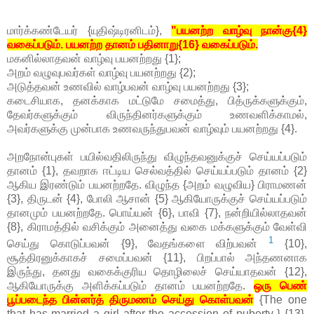
மார்க்கண்டேயர் {யுதிஷ்டிரனிடம்},
"பயனற்ற வாழ்வு நான்கு{4}
வகைப்படும். பயனற்ற தானம் பதினாறு{16} வகைப்படும்.
மகனில்லாதவன் வாழ்வு பயனற்றது {1};
அறம் வழுவுபவர்கள் வாழ்வு பயனற்றது {2);
அடுத்தவன் உணவில் வாழ்பவன் வாழ்வு பயனற்றது {3};
கடைசியாக, தனக்காக மட்டுமே சமைத்து, பித்ருக்களுக்கும்,
தேவர்களுக்கும் விருந்தினர்களுக்கும் உணவளிக்காமல்,
அவர்களுக்கு முன்பாக உணவருந்துபவன் வாழ்வும் பயனற்றது {4}.
அறநோன்புகள் பயில்வதிலிருந்து விழுந்தவனுக்குச் செய்யப்படும்
தானம் {1}, தவறாக ஈட்டிய செல்வத்தில் செய்யப்படும் தானம் {2}
ஆகிய இரண்டும் பயனற்றதே. விழுந்த {அறம் வழுவிய} பிராமணன்
{3}, திருடன் {4}, போலி ஆசான் {5} ஆகியோருக்குச் செய்யப்படும்
தானமும் பயனற்றதே. பொய்யன் {6}, பாவி {7}, நன்றியில்லாதவன்
{8}, கிராமத்தில் வசிக்கும் அனைத்து வகை மக்களுக்கும் வேள்வி
1
செய்து கொடுப்பவன் {9}, வேதங்களை விற்பவன்
{10},
சூத்திரனுக்காகச் சமைப்பவன் {11}, பிறப்பால் அந்தணனாக
இருந்து, தனது வகைக்குரிய தொழிலைச் செய்யாதவன் {12},
ஆகியோருக்கு அளிக்கப்படும் தானம் பயனற்றதே.
ஒரு பெண்
பூப்படைந்த பின்னர்த் திருமணம் செய்து கொள்பவன்
{The one
that has married a girl after the accession of puberty } {13},