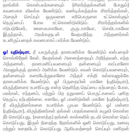
தாங்கிக் கொள்பவர்களையும் {சிரார்த்தங்களின் போதும்}
கவனமாக விலக்க வேண்டும். கண்டிக்கத்தக்க சிரார்த்தங்கள்,
அதைச் செய்யும் ஒருவனை எரிபொருளை உட்கொள்ளும்
நெருப்பைப் போல உட்கொண்டுவிடும். சிரார்த்தங்களில்
ஈடுபடுவோர், ஊமையாகவோ, குருடாகவோ, செவிடாகவோ
இருந்தால், அவர்களுடன் வேதமறிந்த அந்தணர்கள்
உடனிருப்பதைக் கவனமாகப் பார்க்க வேண்டும்.
ஓ! யுதிஷ்டிரா,
நீ யாருக்குத் தானமளிக்க வேண்டும் என்பதைச்
சொல்கிறேன் கேள். வேதங்கள் அனைத்தையும் அறிந்தவன், எந்த
அந்தணன், தானமளிப்பவனையும் தன்னையும் காப்பானோ
அவனுக்குத் தானம் அளிக்க வேண்டும். எவன் கொடுப்பவனையும்,
தன்னையும் கரையேற்றுவானோ அந்தச் சக்தி உள்ளவனுக்கே
தானமளிக்க வேண்டும். ஓ! பிருதையின் மகனே {யுதிஷ்டிரா},
விருந்தினரை உபசரிப்பது என்ற தெளிந்த நெய்யை ஏற்பதைப் போல,
மலர்கள், சந்தனம், மற்றும் பிற நறுமணப் பொருட்களைப் புனித
நெருப்பு ஏற்பதில்லை. எனவே, ஓ! பாண்டுவின் மகனே {யுதிஷ்டிரா},
நீ விருந்தினர்களை உபசரிக்க முயல வேண்டும். ஓ! மன்னா
{யுதிஷ்டிரா}, விருந்தினர்கள் தங்கள் பாதங்களைக் கழுவி கொள்ள
நீர் கொடுப்பது, (களைத்த) தங்கள் கால்களில் தடவி கொள்ள நெய்
கொடுப்பது, இருள் நிறைந்த நேரங்களில் ஒளி கொடுப்பது, உணவு
மற்றும் உறைவிடம் கொடுப்பது ஆகியவற்றைச் செய்யும் மனிதன்