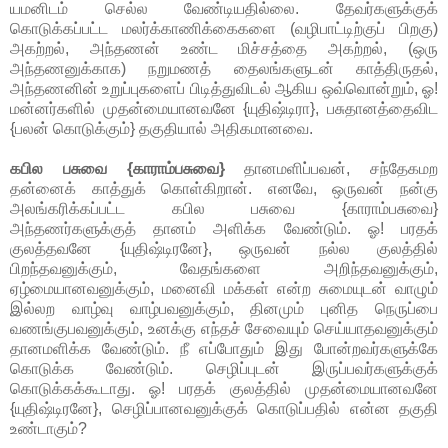
யமனிடம் செல்ல வேண்டியதில்லை. தேவர்களுக்குக்
கொடுக்கப்பட்ட மலர்க்காணிக்கைகளை (வழிபாட்டிற்குப் பிறகு)
அகற்றல், அந்தணன் உண்ட மிச்சத்தை அகற்றல், (ஒரு
அந்தணனுக்காக) நறுமணத் தைலங்களுடன் காத்திருதல்,
அந்தணனின் உறுப்புகளைப் பிடித்துவிடல் ஆகிய ஒவ்வொன்றும், ஓ!
மன்னர்களில் முதன்மையானவனே {யுதிஷ்டிரா}, பசுதானத்தைவிட
{பலன் கொடுக்கும்} தகுதியால் அதிகமானவை.
கபில பசுவை {காராம்பசுவை}
தானமளிப்பவன், சந்தேகமற
தன்னைக் காத்துக் கொள்கிறான். எனவே, ஒருவன் நன்கு
அலங்கரிக்கப்பட்ட கபில பசுவை {காராம்பசுவை}
அந்தணர்களுக்குத் தானம் அளிக்க வேண்டும். ஓ! பரதக்
குலத்தவனே {யுதிஷ்டிரனே}, ஒருவன் நல்ல குலத்தில்
பிறந்தவனுக்கும், வேதங்களை அறிந்தவனுக்கும்,
ஏழ்மையானவனுக்கும், மனைவி மக்கள் என்ற சுமையுடன் வாழும்
இல்லற வாழ்வு வாழ்பவனுக்கும், தினமும் புனித நெருப்பை
வணங்குபவனுக்கும், உனக்கு எந்தச் சேவையும் செய்யாதவனுக்கும்
தானமளிக்க வேண்டும். நீ எப்போதும் இது போன்றவர்களுக்கே
கொடுக்க வேண்டும். செழிப்புடன் இருப்பவர்களுக்குக்
கொடுக்கக்கூடாது. ஓ! பரதக் குலத்தில் முதன்மையானவனே
{யுதிஷ்டிரனே}, செழிப்பானவனுக்குக் கொடுப்பதில் என்ன தகுதி
உண்டாகும்?