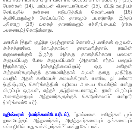
பெண்கள் {14}, பாம்புடன் விளையாடுபவன் {15}, வீட்டு ஊழியம்
செய்வதில் தன்னை ஈடுபடுத்திக் கொள்பவன் {16}
ஆகியோருக்குச் செய்யப்படும் தானமும் பயனற்றதே. இந்தப்
பதினாறு {16} வகைத் தானங்களும் எச்சிறப்பையும் {எந்த
பலனையும்} கொடுக்காது.
மனதில் இருள் சூழ்ந்த {அஞ்ஞானம் கொண்ட} மனிதன் ஒருவன்,
அச்சத்தாலோ, கோபத்தாலோ தானமளித்தால், தாயின்
கருவறைக்குள் இருந்து அத்தகு தானத்திற்கான பலனை
அனுபவிப்பது போல அனுபவிப்பான் {அதனால் எந்தப் பலனும்
இருக்காது}. {எச்சூழ்நிலையிலும்} ஒரு மனிதன்
அந்தணர்களுக்குத் தானமளித்தால், அவன் தனது முதிர்ந்த
வயதில் அதன் கனியைச் சுவைக்கிறான். எனவே, ஓ! மன்னா
{யுதிஷ்டிரா}, சொர்க்கத்தின் வழியை அடைய வேண்டும் என்று
விரும்பும் ஒருவன், எந்தச் சூழ்நிலையானாலும், தான் விரும்பும்
அனைத்தையும் அந்தணர்களுக்குக் கொடுக்கலாம்" என்றார்
{மார்க்கண்டேயர்}.
யுதிஷ்டிரன் {மார்க்கண்டேயரிடம்}
, "நால்வகை மனிதர்களிடமும்
தானமேற்கும் அந்தணர்கள், அடுத்தவர்களையும் தங்களையும்
எவ்வழியில் பாதுகாக்கிறார்கள்?" என்று கேட்டான்.