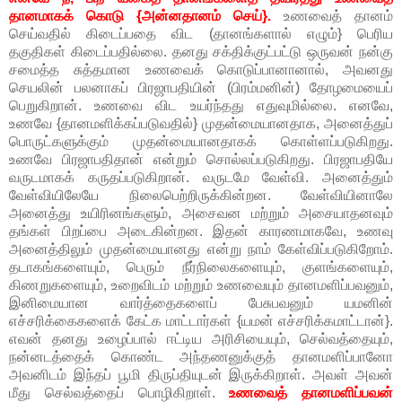
தானமாகக் கொடு {அன்னதானம் செய்}.
உணவைத் தானம்
செய்வதில் கிடைப்பதை விட (தானங்களால் எழும்} பெரிய
தகுதிகள் கிடைப்பதில்லை. தனது சக்திக்குட்பட்டு ஒருவன் நன்கு
சமைத்த சுத்தமான உணவைக் கொடுப்பானானால், அவனது
செயலின் பலனாகப் பிரஜாபதியின் (பிரம்மனின்) தோழமையைப்
பெறுகிறான். உணவை விட உயர்ந்தது எதுவுமில்லை. எனவே,
உணவே {தானமளிக்கப்படுவதில்} முதன்மையானதாக, அனைத்துப்
பொருட்களுக்கும் முதன்மையானதாகக் கொள்ளப்படுகிறது.
உணவே பிரஜாபதிதான் என்றும் சொல்லப்படுகிறது. பிரஜாபதியே
வருடமாகக் கருதப்படுகிறான். வருடமே வேள்வி. அனைத்தும்
வேள்வியிலேயே நிலைபெற்றிருக்கின்றன. வேள்வியினாலே
அனைத்து உயிரினங்களும், அசைவன மற்றும் அசையாதனவும்
தங்கள் பிறப்பை அடைகின்றன. இதன் காரணமாகவே, உணவு
அனைத்திலும் முதன்மையானது என்று நாம் கேள்விப்படுகிறோம்.
தடாகங்களையும், பெரும் நீர்நிலைகளையும், குளங்களையும்,
கிணறுகளையும், உறைவிடம் மற்றும் உணவையும் தானமளிப்பவனும்,
இனிமையான வார்த்தைகளைப் பேசுபவனும் யமனின்
எச்சரிக்கைகளைக் கேட்க மாட்டார்கள் {யமன் எச்சரிக்கமாட்டான்}.
எவன் தனது உழைப்பால் ஈட்டிய அரிசியையும், செல்வத்தையும்,
நன்னடத்தைக் கொண்ட அந்தணனுக்குத் தானமளிப்பானோ
அவனிடம் இந்தப் பூமி திருப்தியுடன் இருக்கிறாள். அவள் அவன்
மீது செல்வத்தைப் பொழிகிறாள்.
உணவைத் தானமளிப்பவன்