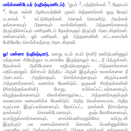
2
3
மார்க்கண்டேயர் {யுதிஷ்டிரனிடம்}
, "ஜபம்
, மந்திரங்கள்
, ஹோமம்
4
, வேத கல்வி ஆகியவற்றின் மூலம் அந்தணர்கள் ஒரு வேதப்
5
படகைக்
கட்டுகிறார்கள். அதைக் கொண்டு, அவர்கள்
தங்களையும் பிறரையும் காக்கின்றனர். அந்தணர்களைத்
திருப்திசெய்யும் மனிதனிடம் தேவர்களும் திருப்தி அடைகிறார்கள்.
உண்மையில், ஓர் மனிதன், ஓர் அந்தணனின் கட்டளையின்
பேரிலேயே சொர்க்கத்தை அடைகிறான்.
ஓ! மன்னா {யுதிஷ்டிரா},
உனது உடல் கபம் {சளி} உண்டுபண்ணும்
மந்தமான சிலேத்தும உடலாகவே இருந்தாலும் கூட, நீ பித்ருக்கள்,
தேவர்கள் ஆகியோரை வழிபடுவதாலும், அந்தணர்களை
மதிப்பதாலும், நிச்சயம் நித்திய அருள் இருக்கும் உலகங்களை நீ
அடைவாய். அறத்தையும், சொர்க்கத்தையும் விரும்புபவன்
அந்தணர்களைப் வணங்க வேண்டும். ஒருவன் சிரத்தங்களின்
{சிரார்த்தங்களின்} போது, சபிக்கப்பட்டவர்களையும்,
விழுந்தவர்களையும் விலக்கினாலும்கூட, அந்தணர்களுக்குக்
கவனமாக உணவளிக்க வேண்டும். அதீத வெள்ளையாக, அதீத
கருப்பாக இருப்பவர்களையும், நோய்ப்பட்ட நகங்கள் {சொத்தை
நகங்கள்} கொண்டோரையும், குஷ்டரோகிகளையும்,
ஏமாற்றுக்காரர்களையும், கைம்பெண்களுக்கோ, உயிருடன்
இருக்கும் பல கணவர்களைக் கொண்ட பெண்ணுக்கோ
முறைகேடாகப் பிறந்தவர்களையும், பிச்சை எடுத்துத் தங்களைத்