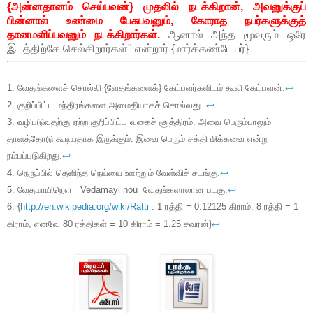
{அன்னதானம் செய்பவன்} முதலில் நடக்கிறான், அவனுக்குப்
பின்னால் உண்மை பேசுபவனும், கோராத நபர்களுக்குத்
தானமளிப்பவனும் நடக்கிறார்கள்.
ஆனால் அந்த மூவரும் ஒரே
இடத்திற்கே செல்கிறார்கள்" என்றார் {மார்க்கண்டேயர்}
1. வேதங்களைச் சொல்லி {வேதங்களைக்} கேட்பவர்களிடம் கூலி கேட்பவன்.
↩
2. குறிப்பிட்ட மந்திரங்களை அமைதியாகச் சொல்வது.
↩
3. வழிபடுவதற்கு ஏற்ற குறிப்பிட்ட வகைச் சூத்திரம். அவை பெரும்பாலும்
தாளத்தோடு கூடியதாக இருக்கும். இவை பெரும் சக்தி மிக்கவை என்று
நம்பப்படுகிறது.
↩
4. நெருப்பில் தெளிந்த நெய்யை ஊற்றும் வேள்விச் சடங்கு.
↩
5. வேதமாயிநௌ =Vedamayi nou=வேதங்களாலான படகு.
↩
6. {
http://en.wikipedia.org/wiki/Ratti
: 1 ரத்தி = 0.12125 கிராம், 8 ரத்தி = 1
கிராம், எனவே 80 ரத்திகள் = 10 கிராம் = 1.25 சவரன்}
↩