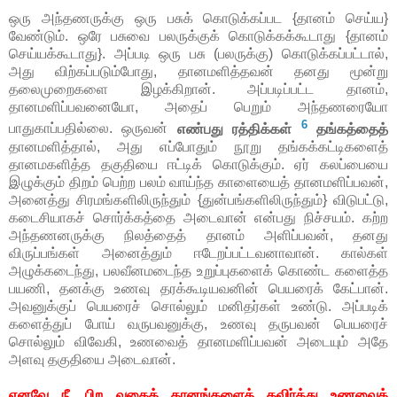
ஒரு அந்தணருக்கு ஒரு பசுக் கொடுக்கப்பட {தானம் செய்ய}
வேண்டும். ஒரே பசுவை பலருக்குக் கொடுக்கக்கூடாது {தானம்
செய்யக்கூடாது}. அப்படி ஒரு பசு (பலருக்கு) கொடுக்கப்பட்டால்,
அது விற்கப்படும்போது, தானமளித்தவன் தனது மூன்று
தலைமுறைகளை இழக்கிறான். அப்படிப்பட்ட தானம்,
தானமளிப்பவனையோ, அதைப் பெறும் அந்தணரையோ
6
பாதுகாப்பதில்லை. ஒருவன்
எண்பது ரத்திக்கள்
தங்கத்தைத்
தானமளித்தால், அது எப்போதும் நூறு தங்கக்கட்டிகளைத்
தானமகளித்த தகுதியை ஈட்டிக் கொடுக்கும். ஏர் கலப்பையை
இழுக்கும் திறம் பெற்ற பலம் வாய்ந்த காளையைத் தானமளிப்பவன்,
அனைத்து சிரமங்களிலிருந்தும் {துன்பங்களிலிருந்தும்} விடுபட்டு,
கடைசியாகச் சொர்க்கத்தை அடைவான் என்பது நிச்சயம். கற்ற
அந்தணனருக்கு நிலத்தைத் தானம் அளிப்பவன், தனது
விருப்பங்கள் அனைத்தும் ஈடேறப்பட்டவனாவான். கால்கள்
அழுக்கடைந்து, பலவீனமடைந்த உறுப்புகளைக் கொண்ட களைத்த
பயணி, தனக்கு உணவு தரக்கூடியவனின் பெயரைக் கேட்பான்.
அவனுக்குப் பெயரைச் சொல்லும் மனிதர்கள் உண்டு. அப்படிக்
களைத்துப் போய் வருபவனுக்கு, உணவு தருபவன் பெயரைச்
சொல்லும் விவேகி, உணவைத் தானமளிப்பவன் அடையும் அதே
அளவு தகுதியை அடைவான்.
எனவே நீ, பிற வகைத் தானங்களைத் தவிர்த்து உணவைத்