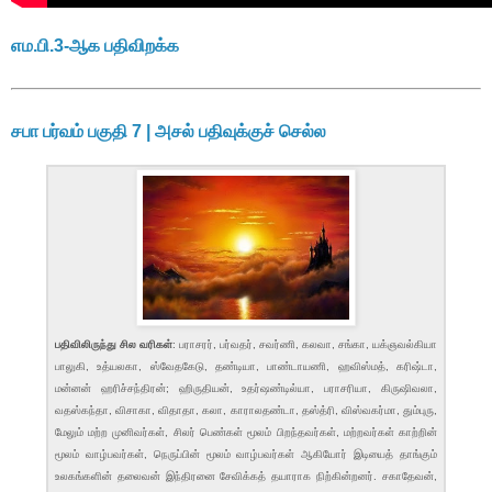
எம.பி.3-ஆக பதிவிறக்க
சபா பர்வம் பகுதி 7 | அசல் பதிவுக்குச் செல்ல
பதிவிலிருந்து சில வரிகள்
: பராசரர், பர்வதர், சவர்ணி, கலவா, சங்கா, யக்ஞவல்கியா
பாலுகி, உத்யலகா, ஸ்வேதகேடு, தண்டியா, பாண்டாயணி, ஹவிஸ்மத், கரிஷ்டா,
மன்னன் ஹரிச்சந்திரன்; ஹிருதியன், உதர்ஷண்டில்யா, பராசரியா, கிருஷிவலா,
வதஸ்கந்தா, விசாகா, விதாதா, கலா, காராலதண்டா, தஸ்த்ரி, விஸ்வகர்மா, தும்புரு,
மேலும் மற்ற முனிவர்கள், சிலர் பெண்கள் மூலம் பிறந்தவர்கள், மற்றவர்கள் காற்றின்
மூலம் வாழ்பவர்கள், நெருப்பின் மூலம் வாழ்பவர்கள் ஆகியோர் இடியைத் தாங்கும்
உலகங்களின் தலைவன் இந்திரனை சேவிக்கத் தயாராக நிற்கின்றனர். சகாதேவன்,