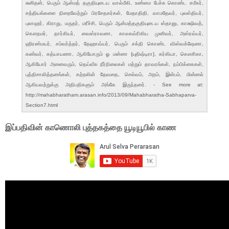
சுனிதன், பெரும் ஆன்மத் தகுதியுடைய வால்மீகி, உண்மை பேச்சு கொண்ட சமீகர்,
சத்தியங்களை நிறைவேற்றும் பிரசேதகர்கள், மேதாதிதி, வாமதேவர், புலஸ்தியர்,
புலாஹர், கிராது, மருதர், மரீச்சி, பெரும் ஆன்மத்தகுதியுடைய ஸ்தானு, காக்ஷிவத்,
கௌதமர், தார்கியர், வைஸ்ராவனா, காலகவ்ரிகிய முனிவர், அஸ்ரவ்யர்,
ஹிரண்மயர், சம்வர்த்தர், தேஹாவ்யர், பெரும் சக்தி கொண்ட விஸ்வக்ஷேனா,
கண்வர், கத்யாயணா, ஆகியோரும் ஓ மன்னா {யுதிஷ்டிரா}, கர்கியா, கௌசிகா,
ஆகியோர் அனைவரும், தெய்வீக நீர்நிலைகள் மற்றும் தாவரங்கள், நம்பிக்கைகள்,
புத்திசாலித்தனங்கள், கற்றலின் தேவதை, செல்வம், அறம், இன்பம், மின்னல்
ஆகியவற்றுக்கு அதிபதிகளும் அங்கே இருந்தனர். - See more at:
http://mahabharatham.arasan.info/2013/09/Mahabharatha-Sabhaparva-
Section7.html
இப்பதிவின் காணொலி புத்தகத்தை யூடியூபில் காண