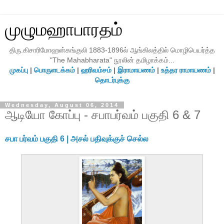
முழுமஹாபாரதம்
திரு.கிசாரிமோஹன்கங்குலி 1883-1896ல் ஆங்கிலத்தில் மொழிபெயர்த்த
"The Mahabharata" நூலின் தமிழாக்கம்...
முகப்பு
|
பொருளடக்கம்
|
ஹரிவம்சம்
|
இராமாயணம்
|
உத்தர ராமாயணம்
|
தொடர்புக்கு
Wednesday, August 06, 2014
ஆடியோ கோப்பு - சபாபர்வம் பகுதி 6 & 7
சபா பர்வம் பகுதி 6 | அசல் பதிவுக்குச் செல்ல