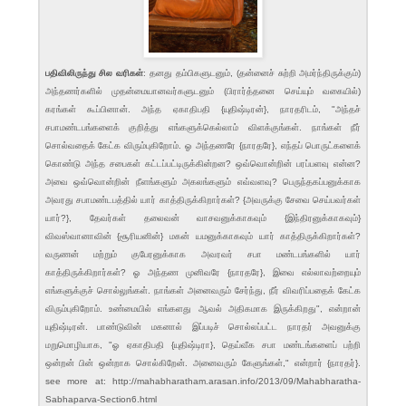
பதிவிலிருந்து சில வரிகள்
: தனது தம்பிகளுடனும், (தன்னைச் சுற்றி அமர்ந்திருக்கும்)
அந்தணர்களில் முதன்மையானவர்களுடனும் (பிரார்த்தனை செய்யும் வகையில்)
கரங்கள் கூப்பினான். அந்த ஏகாதிபதி {யுதிஷ்டிரன்}, நாரதரிடம், "அந்தச்
சபாமண்டபங்களைக் குறித்து எங்களுக்கெல்லாம் விளக்குங்கள். நாங்கள் நீர்
சொல்வதைக் கேட்க விரும்புகிறோம். ஓ அந்தணரே {நாரதரே}, எந்தப் பொருட்களைக்
கொண்டு அந்த சபைகள் கட்டப்பட்டிருக்கின்றன? ஒவ்வொன்றின் பரப்பளவு என்ன?
அவை ஒவ்வொன்றின் நீளங்களும் அகலங்களும் எவ்வளவு? பெருந்தகப்பனுக்காக
அவரது சபாமண்டபத்தில் யார் காத்திருக்கிறார்கள்? {அவருக்கு சேவை செய்பவர்கள்
யார்?}, தேவர்கள் தலைவன் வாசவனுக்காகவும் {இந்திரனுக்காகவும்}
விவஸ்வானாவின் {சூரியனின்} மகன் யமனுக்காகவும் யார் காத்திருக்கிறார்கள்?
வருணன் மற்றும் குபேரனுக்காக அவரவர் சபா மண்டபங்களில் யார்
காத்திருக்கிறார்கள்? ஓ அந்தண முனிவரே {நாரதரே}, இவை எல்லாவற்றையும்
எங்களுக்குச் சொல்லுங்கள். நாங்கள் அனைவரும் சேர்ந்து, நீர் விவரிப்பதைக் கேட்க
விரும்புகிறோம். உண்மையில் எங்களது ஆவல் அதிகமாக இருக்கிறது", என்றான்
யுதிஷ்டிரன். பாண்டுவின் மகனால் இப்படிச் சொல்லப்பட்ட நாரதர் அவனுக்கு
மறுமொழியாக, "ஓ ஏகாதிபதி {யுதிஷ்டிரா}, தெய்வீக சபா மண்டங்களைப் பற்றி
ஒன்றன் பின் ஒன்றாக சொல்கிறேன். அனைவரும் கேளுங்கள்," என்றார் {நாரதர்}.
see more at: http://mahabharatham.arasan.info/2013/09/Mahabharatha-
Sabhaparva-Section6.html