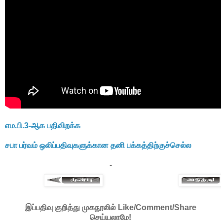
எம.பி.3-ஆக பதிவிறக்க
சபா பர்வம் ஒலிப்பதிவுகளுக்கான தனி பக்கத்திற்குச்செல்ல
-
இப்பதிவு குறித்து முகநூலில் Like/Comment/Share
செய்யலாமே!